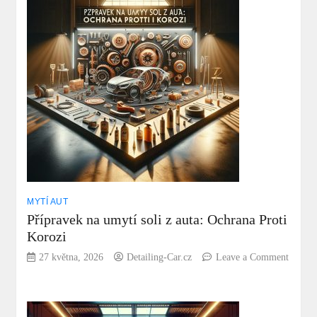
MYTÍ AUT
Přípravek na umytí soli z auta: Ochrana Proti
Korozi
27 května, 2026
Detailing-Car.cz
Leave a Comment
on
Přípravek
na
umytí