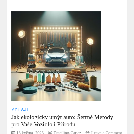
Jak
Dokonale
Umýt
Sklo
u
Auta
Bez
Šmouh?
MYTÍ AUT
Jak ekologicky umýt auto: Šetrné Metody
pro Vaše Vozidlo i Přírodu
13 května, 2026
Detailing-Car.cz
Leave a Comment