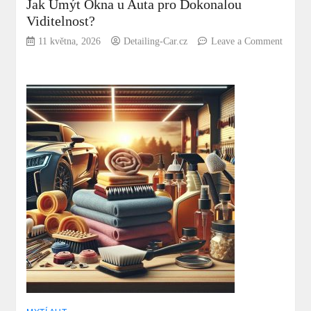
Jak Umýt Okna u Auta pro Dokonalou
Viditelnost?
11 května, 2026
Detailing-Car.cz
Leave a Comment
on
Jak
Umýt
Okna
u
Auta
pro
Dokonalou
Viditelnost?