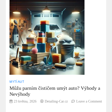
tepování
interiéru
auta:
Vše,
co
potřebujete
vědět!
MYTÍ AUT
Můžu parním čističem umýt auto? Výhody a
Nevýhody
23 května, 2026
Detailing-Car.cz
Leave a Comment
on
Můžu