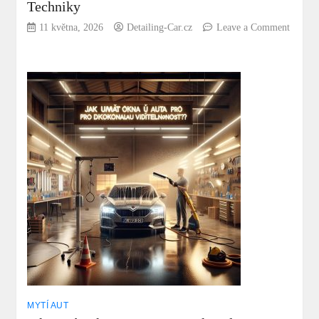
Techniky
11 května, 2026
Detailing-Car.cz
Leave a Comment
on
Čím
umýt
motor
auta:
Bezpečné
a
Účinné
Techniky
MYTÍ AUT