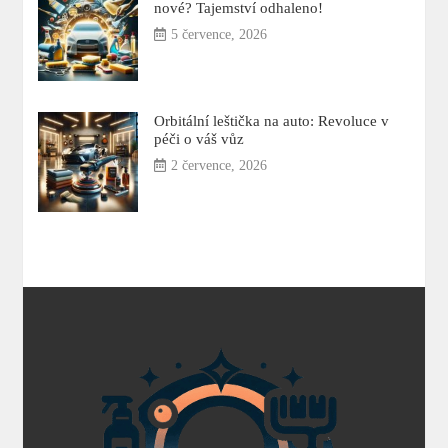
nové? Tajemství odhaleno!
5 července, 2026
Orbitální leštička na auto: Revoluce v
péči o váš vůz
2 července, 2026