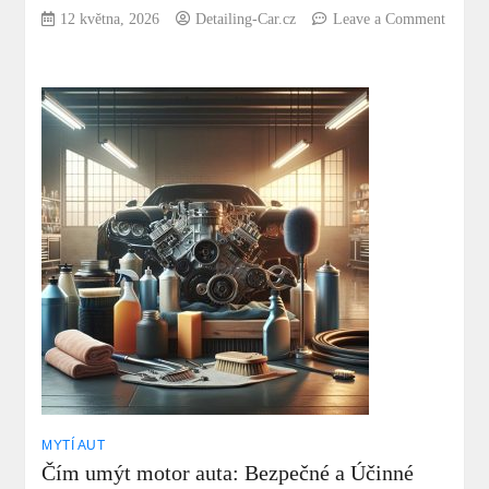
12 května, 2026
Detailing-Car.cz
Leave a Comment
on
Jak
umýt
auto
s
hagusy:
Speciální
Péče
o
Vaše
Střešní
Nosiče!
MYTÍ AUT
Čím umýt motor auta: Bezpečné a Účinné