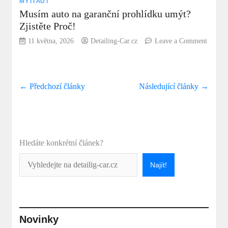
MYTÍ AUT
Musím auto na garanční prohlídku umýt?
Zjistěte Proč!
11 května, 2026
Detailing-Car.cz
Leave a Comment
on
Musím
auto
na
← Předchozí články
Následující články →
garanční
prohlídku
umýt?
Zjistěte
Proč!
Hledáte konkrétní článek?
Najít!
Novinky