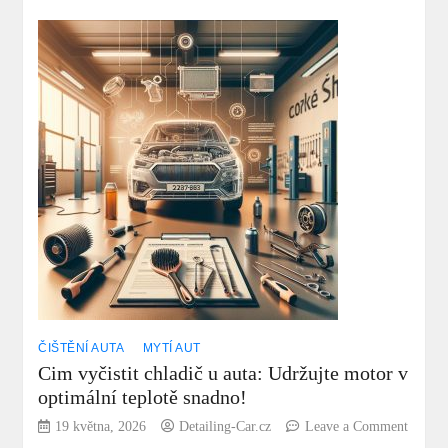
parním
čističem
umýt
auto?
Výhody
a
Nevýhody
ČIŠTĚNÍ AUTA
MYTÍ AUT
Cim vyčistit chladič u auta: Udržujte motor v
optimální teplotě snadno!
19 května, 2026
Detailing-Car.cz
Leave a Comment
on