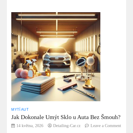
Cim
vyčistit
chladič
u
auta:
Udržujte
motor
v
optimální
teplotě
snadno!
MYTÍ AUT
Jak Dokonale Umýt Sklo u Auta Bez Šmouh?
14 května, 2026
Detailing-Car.cz
Leave a Comment
on