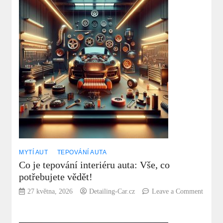
soli
z
auta:
Ochrana
Proti
Korozi
MYTÍ AUT
TEPOVÁNÍ AUTA
Co je tepování interiéru auta: Vše, co
potřebujete vědět!
27 května, 2026
Detailing-Car.cz
Leave a Comment
on
Co
je