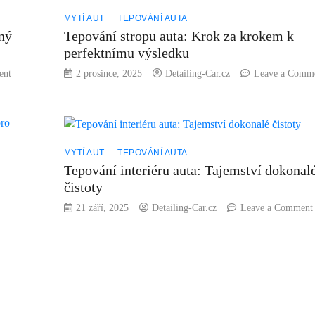
MYTÍ AUT
TEPOVÁNÍ AUTA
bný
Tepování stropu auta: Krok za krokem k
perfektnímu výsledku
on
ent
2 prosince, 2025
Detailing-Car.cz
Leave a Comm
Jak
tepovat
auto:
Praktické
tipy
MYTÍ AUT
TEPOVÁNÍ AUTA
pro
Tepování interiéru auta: Tajemství dokonal
bezchybný
čistoty
výsledek
21 září, 2025
Detailing-Car.cz
Leave a Comment
n
k
louho
hne
to
o
pování: