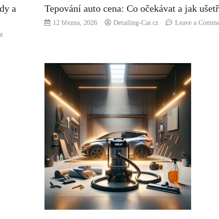
ody a
Tepování auto cena: Co očekávat a jak ušetř
12 března, 2026
Detailing-Car.cz
Leave a Comme
on
t
Jak
vysušit
auto
po
tepování:
Efektivní
metody
a
tipy