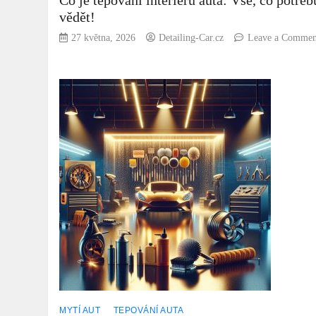
Co je tepování interiéru auta: Vše, co potřeb
vědět!
27 května, 2026
Detailing-Car.cz
Leave a Commen
MYTÍ AUT
TEPOVÁNÍ AUTA