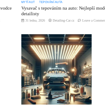
MYTÍ AUT
TEPOVÁNÍ AUTA
ůvodce
Vysavač s tepováním na auto: Nejlepší mod
detailisty
on
t
31 ledna, 2026
Detailing-Car.cz
Leave a Commen
Čištění
vnitřku
auta
tepování:
Kompletní
průvodce
pro
začátečníky