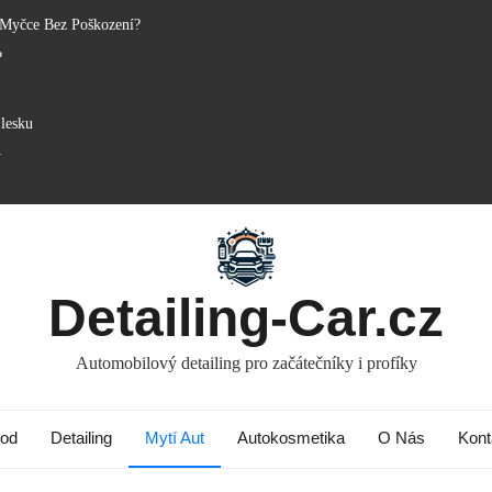
 Myčce Bez Poškození?
?
lesku
y
Detailing-Car.cz
Automobilový detailing pro začátečníky i profíky
od
Detailing
Mytí Aut
Autokosmetika
O Nás
Kont