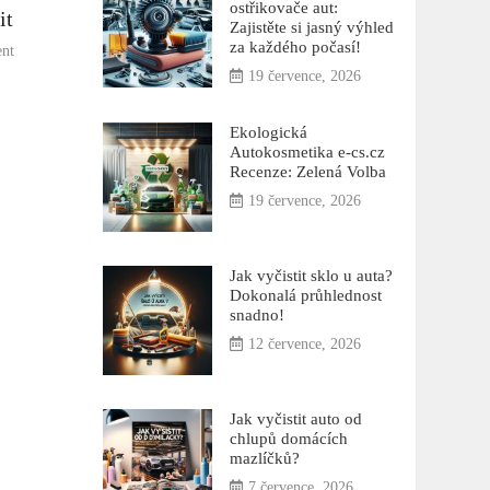
ostřikovače aut:
it
Zajistěte si jasný výhled
za každého počasí!
on
nt
Tepování
19 července, 2026
auto
cena:
Ekologická
Co
Autokosmetika e-cs.cz
očekávat
Recenze: Zelená Volba
a
19 července, 2026
jak
ušetřit
Jak vyčistit sklo u auta?
Dokonalá průhlednost
snadno!
12 července, 2026
Jak vyčistit auto od
chlupů domácích
mazlíčků?
7 července, 2026