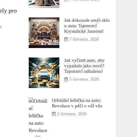
ely pro
Jak dokonale umýt sklo
u auta: Tajemství
on
t
Krystalické Jasnosti!
Vysavač
s
7 července, 2026
tepováním
na
auto:
Jak vyčistit auto, aby
Nejlepší
vypadalo jako nové?
modely
Tajemství odhaleno!
pro
5 července, 2026
detailisty
Orbitální leštička na auto:
Revoluce v péči o váš vůz
2 července, 2026