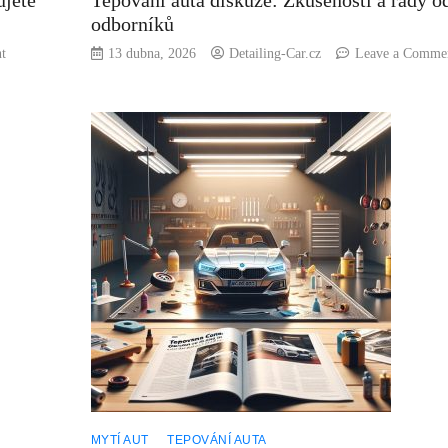
ujete
Tepování auta diskuze: Zkušenosti a rady o
odborníků
on
t
13 dubna, 2026
Detailing-Car.cz
Leave a Comme
Co
je
tepování
interiéru
auta:
Vše,
co
potřebujete
vědět!
MYTÍ AUT
TEPOVÁNÍ AUTA