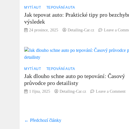
MYTÍ AUT
TEPOVÁNÍ AUTA
Jak tepovat auto: Praktické tipy pro bezchy
výsledek
24 prosince, 2025
Detailing-Car.cz
Leave a Comm
MYTÍ AUT
TEPOVÁNÍ AUTA
Jak dlouho schne auto po tepování: Časový
průvodce pro detailisty
o
1 října, 2025
Detailing-Car.cz
Leave a Comment
Ja
d
sc
au
← Předchozí články
p
te