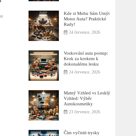
d
Kde si Mohu Sám Umýt
on
nt
Motor Auta? Praktické
Tepování
Rady!
auta
24 července, 2026
diskuze:
Zkušenosti
a
rady
Voskování auta postup:
Krok za krokem k
od
dokonalému lesku
odborníků
24 července, 2026
Matný Vzhled vs Lesklý
Vzhled: Výběr
Autokosmetiky
23 července, 2026
Čím vyčistit trysky