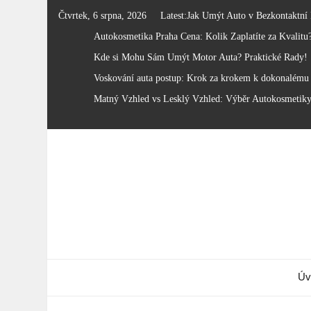
Skip
Čtvrtek, 6 srpna, 2026
Latest:
Jak Umýt Auto v Bezkontaktní
to
Autokosmetika Praha Cena: Kolik Zaplatíte za Kvalitu
content
Kde si Mohu Sám Umýt Motor Auta? Praktické Rady!
Voskování auta postup: Krok za krokem k dokonalému 
Matný Vzhled vs Lesklý Vzhled: Výběr Autokosmetik
Úv