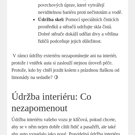
povrchových úprav, které vytvářejí
neviditelnou bariéru proti nečistotám a vodě.
Údržba skel:
Pomocí speciálních čisticích
prostředků a stěračů udržujte skla čistá.
Dobré stěrače dokáží udělat divy ⁤a většina
řidičů podceňuje‍ jejich důležitost.
⁢ V rámci údržby exteriéru nezapomínejte ani na interiér,
protože i vnitřek auta si zaslouží stejnou úroveň péče.
⁤Protože, kdo by chtěl⁢ jezdit kolem‍ s prázdnou flaškou od
limonády na sedadle? 🍋
Údržba interiéru: Co
nezapomenout
Údržba ‍interiéru vašeho vozu je klíčová, pokud chcete,
aby se v něm nejen dobře cítili řidič a pasažéři, ale také
aby auto vypadalo jako nové. Pravidelná údržba interiéru