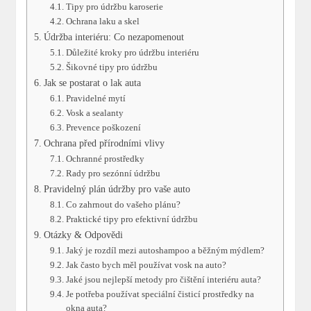
Tipy⁤ pro údržbu karoserie
Ochrana laku a ‍skel
Údržba interiéru: Co nezapomenout
Důležité ⁢kroky pro údržbu interiéru
Šikovné tipy pro údržbu
Jak se postarat o lak auta
Pravidelné ‍mytí
Vosk a sealanty
Prevence ‌poškození
Ochrana před přírodními vlivy
Ochranné ⁢prostředky
Rady pro sezónní údržbu
Pravidelný plán údržby pro⁣ vaše auto
Co zahrnout do vašeho plánu?
Praktické tipy ⁣pro⁤ efektivní údržbu
Otázky ⁢& Odpovědi
Jaký je ​rozdíl mezi autoshampoo a běžným mýdlem?
Jak často bych měl používat vosk ⁢na auto?
Jaké jsou nejlepší metody pro čištění interiéru auta?
Je potřeba používat speciální čisticí prostředky na
okna auta?