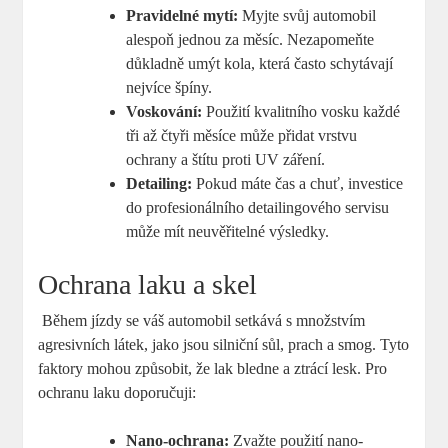
Pravidelné mytí:
Myjte svůj automobil⁣
alespoň jednou za měsíc. Nezapomeňte
důkladně umýt‌ kola, která často schytávají
nejvíce špíny.
Voskování:
Použití ⁤kvalitního vosku každé
tři až čtyři měsíce může přidat vrstvu
ochrany a⁤ štítu proti​ UV záření.
Detailing:
Pokud ⁣máte ⁤čas​ a chuť, investice
do profesionálního detailingového servisu
může mít neuvěřitelné výsledky.
Ochrana laku a ‍skel
⁢ Během jízdy se váš automobil setkává s množstvím
⁤agresivních látek, jako jsou silniční sůl, ⁤prach a smog. Tyto
faktory mohou způsobit, že lak bledne a ztrácí​ lesk. ​Pro
ochranu laku‌ doporučuji:
Nano-ochrana:
Zvažte použití nano-