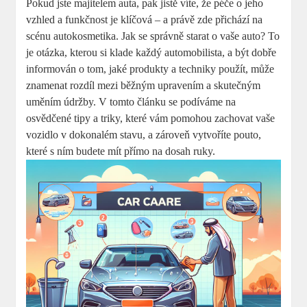
Pokud jste majitelem⁢ auta, pak jistě víte, že péče o jeho
vzhled a funkčnost je klíčová – a ⁢právě​ zde přichází na
scénu autokosmetika. Jak se správně starat⁢ o vaše auto? To
je otázka, kterou si klade ​každý automobilista, a být‌ dobře
informován o tom, jaké ⁤produkty a⁢ techniky použít, může
znamenat rozdíl mezi běžným upravením a skutečným
uměním údržby. V tomto ⁤článku se ⁤podíváme na
osvědčené tipy a triky, které vám pomohou zachovat vaše
vozidlo v dokonalém stavu, a zároveň vytvoříte pouto,
které s ním budete mít přímo⁤ na dosah ruky.