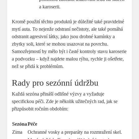
a karoserii.
Kromě použití⁣ těchto produktů​ je důležité také pravidelné
mytí auta. To nejenže odstraní nečistoty, ⁢ale také pomáhá
odstranit agresivní látky, jako jsou drobné kamínky a
‍zbytky soli, které se mohou usazovat na povrchu.
Samozřejmostí by mělo být ⁤i⁣ časté kontroly stavu karoserie
a podvozku – když najdete malou rýhu,‍ rychle ji ošetřete,
než ​se přidá k ⁤problémům.
Rady pro sezónní údržbu
Každá sezóna přináší odlišné výzvy a vyžaduje
specifickou péči. Zde je několik užitečných rad, jak se
přizpůsobit ročním obdobím:
Sezóna
Péče
Zima
Ochranné vosky a preparáty na rozmražení skel.