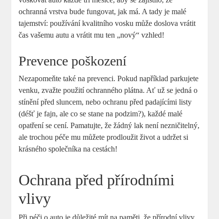
ochranná vrstva bude fungovat, jak má. A tady je malé
tajemství: používání kvalitního vosku může doslova ⁣vrátit
čas vašemu⁤ autu a vrátit mu ten „nový“ vzhled!
Prevence ‌poškození
Nezapomeňte také na prevenci. Pokud například ‍parkujete
venku, zvažte použití ochranného plátna. Ať už se jedná o
stínění před sluncem, ‌nebo ochranu před padajícími listy
(déšť je fajn, ale co se stane na podzim?), každé malé
opatření se cení. Pamatujte, že žádný lak není nezničitelný,
ale⁢ trochou péče mu můžete prodloužit život a udržet si
krásného ​společníka na cestách!
Ochrana před přírodními
vlivy
Při péči ⁣o auto je důležité mít ‍na paměti, že přírodní vlivy