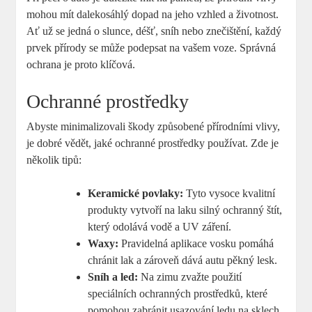
mohou mít dalekosáhlý dopad na jeho vzhled ​a životnost.
Ať už se jedná o slunce, déšť, sníh nebo znečištění, každý
prvek přírody se může podepsat na vašem voze. Správná ​
ochrana je proto klíčová.
Ochranné ⁢prostředky
Abyste minimalizovali škody‌ způsobené přírodními vlivy,
je dobré vědět, jaké ochranné prostředky používat. Zde je
několik ​tipů:
Keramické povlaky:
Tyto vysoce ⁤kvalitní
produkty vytvoří na laku silný ochranný štít,
který odolává vodě a UV záření.
Waxy:
Pravidelná aplikace vosku pomáhá
chránit lak a zároveň dává autu pěkný lesk.
Sníh a led:
Na zimu⁣ zvažte použití
speciálních ochranných prostředků, které
pomohou zabránit usazování ledu na sklech