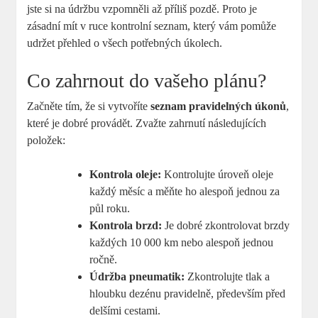
jste si na údržbu vzpomněli až příliš pozdě. Proto je
zásadní mít v⁣ ruce kontrolní seznam, ‌který vám pomůže
udržet přehled o všech potřebných úkolech.
Co zahrnout do vašeho plánu?
Začněte tím, že si vytvoříte
seznam pravidelných úkonů
,
které ⁢je dobré provádět. Zvažte zahrnutí následujících
položek:
Kontrola ⁣oleje:
Kontrolujte úroveň oleje
každý měsíc ‌a měňte ho ​alespoň jednou za
půl roku.
Kontrola brzd:
Je dobré zkontrolovat brzdy
každých 10 000 km nebo alespoň jednou⁢
ročně.
Údržba pneumatik:
Zkontrolujte ⁣tlak a
hloubku dezénu pravidelně, především před
delšími cestami.