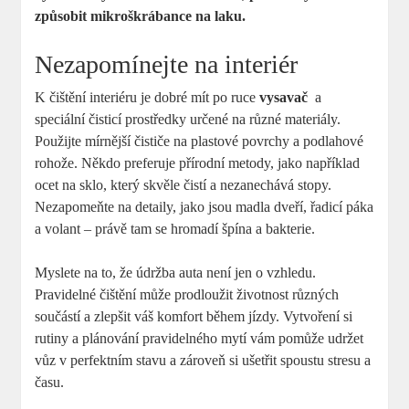
způsobit mikroškrábance ⁣na laku.
Nezapomínejte na interiér
K čištění​ interiéru je dobré mít po ruce
vysavač
‍ a
speciální čisticí prostředky určené na různé materiály.⁤
Použijte mírnější čističe na plastové povrchy a podlahové
⁣rohože. Někdo‌ preferuje přírodní ​metody, jako například
ocet na sklo, který skvěle čistí a nezanechává stopy.
Nezapomeňte na detaily, jako jsou madla dveří, řadicí páka
a volant – právě tam ⁤se hromadí špína a bakterie.
Myslete na to, že údržba auta není jen o​ vzhledu.
Pravidelné čištění ⁤může prodloužit životnost ⁤různých
součástí a ⁣zlepšit váš komfort během jízdy. Vytvoření si
rutiny a plánování pravidelného‌ mytí vám pomůže ⁣udržet
vůz v ​perfektním stavu ⁢a zároveň si ušetřit spoustu stresu a
času.