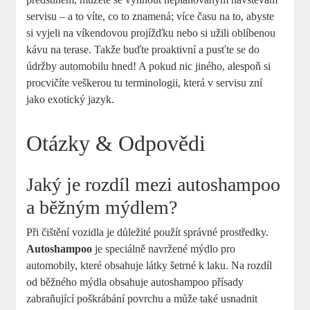
servisu – a to víte, co‍ to znamená; více času na to, abyste
si vyjeli na víkendovou⁤ projížďku nebo si užili oblíbenou
kávu na terase. Takže buďte proaktivní a pusťte se do
údržby automobilu hned! A pokud nic jiného, alespoň si
procvičíte veškerou ​tu terminologii, ⁢která ‌v servisu zní
jako exotický jazyk.
Otázky ⁢& Odpovědi
Jaký je ​rozdíl mezi autoshampoo
a běžným mýdlem?
Při čištění vozidla je důležité použít správné prostředky.
Autoshampoo
je speciálně ⁣navržené mýdlo pro
automobily, které obsahuje látky⁢ šetrné k‌ laku. Na rozdíl
od běžného mýdla obsahuje autoshampoo přísady
zabraňující poškrábání povrchu a může‌ také usnadnit