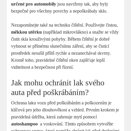
určené ⁤pro automobily
jsou navrženy tak, aby byly
bezpečné pro všechny povrchy a nepoškrábaly sklo.
Nezapomínejte také​ na techniku čištění. Používejte čistou,
měkkou ⁣utěrku
(například mikrovlákno) a snažte​ se⁤ vždy
čistit skla krouživými pohyby. Během čištění je dobré
vyhnout se přímému slunečnímu záření, aby se čisticí
prostředek nesušil příliš rychle a nezanechával skvrny.
Kromě toho, pravidelné čištění oken zajišťuje lepší
viditelnost a bezpečnost při řízení.
Jak mohu ochránit lak svého
auta před poškrábáním?
Ochrana⁣ laku vozu před poškrábáním a poškozením je
klíčová pro jeho dlouhověkost a⁤ vzhled. Prvním krokem je
pravidelná údržba, která zahrnuje mytí pomocí
autoshampoo
⁤ a voskování. Tímto způsobem vytvoříte
ochrannou vrstvu, ⁣která pomůže chránit lak před drobnými