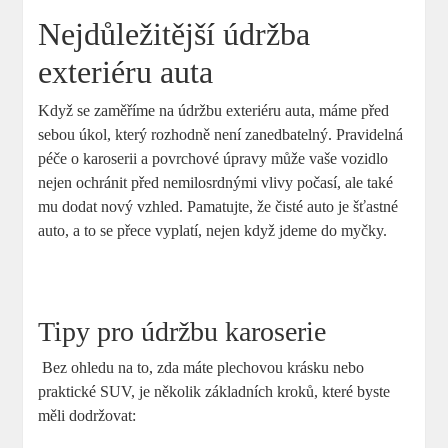
Nejdůležitější údržba
exteriéru auta
Když se zaměříme ‍na údržbu exteriéru auta, máme před
sebou úkol, který rozhodně není ⁤zanedbatelný. Pravidelná
⁣péče o karoserii a povrchové úpravy může vaše vozidlo
nejen ochránit před nemilosrdnými vlivy počasí, ale také
mu dodat nový vzhled. Pamatujte, že čisté auto je šťastné
auto, a to se přece vyplatí, nejen když jdeme do‌ myčky. ⁤
⁣ ‍
Tipy⁤ pro údržbu karoserie
⁢ Bez ohledu na to, ⁢zda ‍máte plechovou ​krásku ⁣nebo
‍praktické SUV, je několik základních kroků, které byste
měli dodržovat: