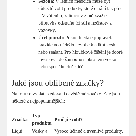
Sezóna:
V letních měsících může být‌
důležité volit produkty, které chrání lak před
UV zářením, zatímco v ⁢zimě zvažte
přípravky odstraňující sůl a nečistoty ​z
vozovky.
Účel použití:
Pokud hledáte přípravek ⁣na
pravidelnou údržbu, ⁣zvolte kvalitní vosk
nebo sealant. Pro hloubkové čištění je dobré
investovat do šamponu s obsahem⁣ vosku
nebo speciálních čističů.
Jaké jsou oblíbené značky?
Na trhu se vyplatí sledovat i osvědčené značky. Zde jsou
některé z nejpopulárnějších:
Typ
Značka
Proč ji zvolit?
produktu
Liqui
Vosky a
Vysoce účinné a trvanlivé produkty,