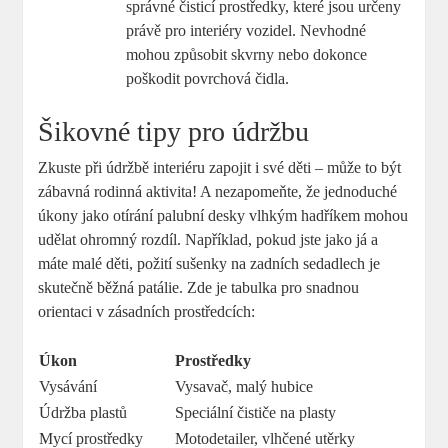
správné čisticí prostředky, které jsou určeny
právě pro interiéry vozidel. Nevhodné
mohou způsobit skvrny nebo dokonce
poškodit povrchová čidla.
Šikovné tipy pro údržbu
Zkuste při údržbě interiéru zapojit i své děti – může to být
zábavná rodinná aktivita! A⁢ nezapomeňte, že jednoduché
úkony jako ‍otírání palubní desky vlhkým hadříkem mohou
udělat ohromný rozdíl.⁤ Například, pokud jste jako já a
máte malé děti, požití sušenky na zadních sedadlech je
skutečně běžná patálie. Zde je tabulka pro snadnou
orientaci v zásadních prostředcích:
Úkon
Prostředky
Vysávání
Vysavač, malý hubice
Údržba plastů
Speciální čističe na plasty
Mycí prostředky
Motodetailer, vlhčené ⁤utěrky