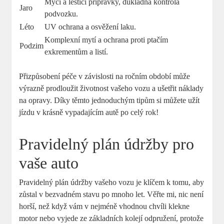
Mycí a ​leštící přípravky, důkladná kontrola
Jaro
podvozku.
Léto
UV ochrana a osvěžení laku.
Komplexní mytí a ochrana proti⁤ ptačím
Podzim
⁣exkrementům a listí.
Přizpůsobení⁢ péče v závislosti na ročním období může
výrazně prodloužit životnost vašeho vozu a ušetřit náklady⁢
na opravy. Díky těmto jednoduchým tipům si můžete užít
jízdu v krásně vypadajícím autě po celý rok!
Pravidelný plán údržby pro⁣
vaše auto
Pravidelný ‌plán údržby vašeho vozu je ‍klíčem k tomu, aby
zůstal ‌v bezvadném stavu po ⁤mnoho let. Věřte mi, nic není
horší, ⁤než když vám v nejméně vhodnou chvíli klekne
motor nebo vyjede ze základních kolejí odpružení, protože