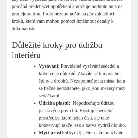
pomáhá předcházet opotřebení a udržuje hodnotu auta na
prodejním trhu. Proto⁢ nezapomeňte na pár základních
kroků, které vám mohou​ pomoci dotáhnout detaily k
dokonalosti.
Důležité ⁢kroky pro údržbu
interiéru
Vysávání:
Pravidelné vysávání sedadel a
koberce je​ důležité. Zbavíte se tím prachu,
špíny a‍ drobků. Nezapomeňte na místa, kam
se běžně nedostanete, jako jsou mezery mezi
sedačkami!
Údržba plastů:
​ Nepodceňujte údržbu
plastových povrchů. Existují speciální
prostředky, ⁤které nejen⁢ čistí, ale také
konzervují, takže lesk a barva vydrží dlouho.
Mycí prostředky:
Ujistěte se, že používáte