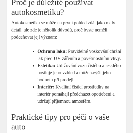
Proč je důležité používat
autokosmetiku?
Autokosmetika ⁣se může na první pohled zdát jako malý
detail, ale zde je několik důvodů, proč byste neměli
podceňovat její význam:
Ochrana laku:
Pravidelné voskování chrání
lak ‌před UV zářením a povětrnostními vlivy.
Estetika:
Udržování vozu čistého a lesklého
posiluje jeho vzhled a může zvýšit jeho
hodnotu při prodeji.
Interiér:
Kvalitní čisticí prostředky na
interiér pomáhají předcházet opotřebení a
udržují příjemnou ⁣atmosféru.
Praktické tipy ⁢pro péči o vaše
auto