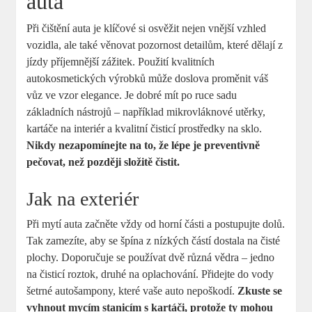
auta
Při čištění auta je klíčové si osvěžit nejen vnější vzhled
vozidla,​ ale také věnovat⁣ pozornost detailům, které dělají z​
jízdy příjemnější ​zážitek. Použití kvalitních
autokosmetických ​výrobků může doslova proměnit váš
vůz ve vzor elegance. ‍Je dobré mít po ⁣ruce sadu
základních nástrojů – například mikrovláknové utěrky,
kartáče ⁢na interiér a kvalitní čisticí prostředky na⁤ sklo.
Nikdy nezapomínejte na to, že ⁤lépe je preventivně
pečovat,​ než později složitě čistit.
Jak na exteriér
Při mytí auta začněte vždy od horní části a postupujte dolů.
Tak zamezíte, aby se špína z nízkých částí ‌dostala na čisté
plochy. ‌Doporučuje ⁢se ‌používat dvě různá vědra – jedno
na čisticí roztok, druhé na oplachování. Přidejte do‌ vody
šetrné autošampony, které vaše auto nepoškodí.
Zkuste se
vyhnout mycím stanicím s kartáči, protože ty mohou