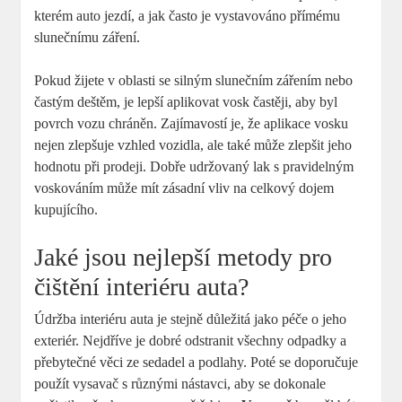
kterém auto jezdí, a jak často je vystavováno přímému
slunečnímu záření.
Pokud⁢ žijete v oblasti se silným slunečním zářením nebo
častým deštěm, je lepší aplikovat vosk častěji, aby byl
povrch vozu chráněn. Zajímavostí je, že ‍aplikace vosku
nejen zlepšuje vzhled vozidla, ⁣ale také může zlepšit jeho
hodnotu ‍při prodeji. Dobře udržovaný lak s pravidelným
voskováním může mít zásadní vliv na celkový dojem
kupujícího.
Jaké jsou nejlepší metody pro
čištění interiéru auta?
Údržba interiéru auta je stejně⁢ důležitá​ jako ⁤péče o jeho
exteriér. Nejdříve je dobré odstranit všechny odpadky a
přebytečné věci ze sedadel a podlahy. Poté se doporučuje
použít vysavač s ​různými nástavci, aby se dokonale