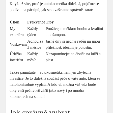
Když už víte,​ proč je autokosmetika důležitá,⁤ pojďme se
podívat na pár tipů, jak se o vaše auto ⁣správně starat:
Úkon
Frekvence
Tipy
Mytí
Každý
Používejte měkkou houbu a kvalitní
exteriéru
týden
autošampon.
Jednou za
Jasné dny si nechte raději na jinou
Voskování
3 měsíce
příležitost, ideální je polostín.
Údržba
Každý
Nezapomínejte na čističe na kůži a
interiéru
měsíc
plast.
Takže pamatujte –⁤ autokosmetika není jen zbytečná
investice. Je ‌to důležitá součást péče o vaše auto, která se
mnohonásobně vyplatí. A kdo ví, možná váš vůz bude
díky vaší pečlivosti zářit jako nový i po mnoha
kilometrech na silnici!
Jak správně vybrat