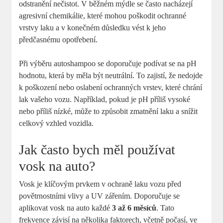
odstranění nečistot. V běžném mýdle se ⁣často nacházejí
⁢agresivní chemikálie, které mohou poškodit ochranné
vrstvy laku a v konečném důsledku vést k jeho
předčasnému opotřebení.
Při výběru autoshampoo se doporučuje podívat se na pH
hodnotu, která by‍ měla být neutrální. To zajistí, že nedojde
k poškození nebo oslabení ochranných vrstev, které chrání
lak vašeho vozu. Například, pokud je pH příliš vysoké
nebo příliš nízké, může to způsobit zmatnění laku a snížit
celkový vzhled vozidla.
Jak často bych měl používat
vosk ⁢na auto?
Vosk je klíčovým prvkem v ochraně ⁤laku vozu před
povětrnostními vlivy a⁤ UV zářením.‌ Doporučuje⁤ se
aplikovat vosk na auto‍ každé
3 až 6 měsíců
.‍ Tato
frekvence závisí ‍na několika faktorech, včetně počasí, ve