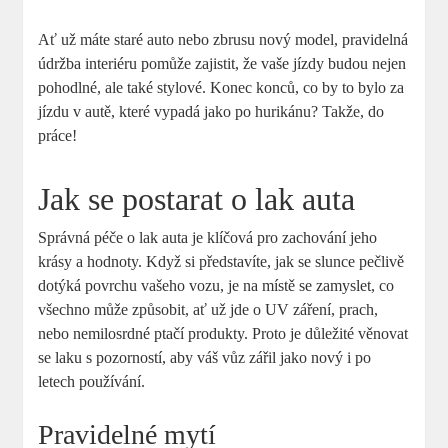
Ať už máte staré auto nebo zbrusu ⁣nový model,⁣ pravidelná
údržba interiéru​ pomůže zajistit, že vaše ⁤jízdy budou nejen
pohodlné, ale také stylové. Konec konců, co‍ by to bylo za
jízdu v autě, které vypadá jako po hurikánu? Takže, do
práce!
Jak se postarat o lak auta
Správná péče o⁣ lak auta je klíčová pro zachování jeho
krásy a hodnoty. Když si⁢ představíte, jak se slunce pečlivě
dotýká povrchu vašeho vozu, je⁣ na místě se zamyslet, co
všechno může způsobit, ať už jde o UV záření, ⁢prach,
nebo nemilosrdné ptačí produkty. Proto je ​důležité věnovat
se laku s pozorností, aby váš vůz zářil jako nový i po
letech používání.
Pravidelné ‍mytí