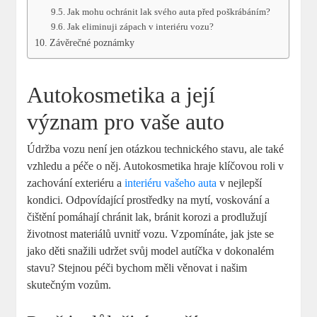
Jak mohu ochránit lak svého auta před poškrábáním?
Jak⁣ eliminuji zápach v interiéru vozu?
Závěrečné poznámky
Autokosmetika a její
význam ‍pro vaše auto
Údržba vozu​ není jen otázkou technického stavu, ale také
vzhledu a péče o něj. Autokosmetika hraje klíčovou roli v
zachování exteriéru a
interiéru vašeho auta
⁤ v nejlepší
kondici. Odpovídající prostředky na mytí, voskování a
čištění pomáhají chránit lak, bránit korozi a prodlužují
životnost materiálů ‌uvnitř vozu. Vzpomínáte, jak ⁢jste se
jako děti snažili udržet svůj model autíčka v dokonalém
stavu? Stejnou péči bychom ⁤měli věnovat i našim​
skutečným vozům.