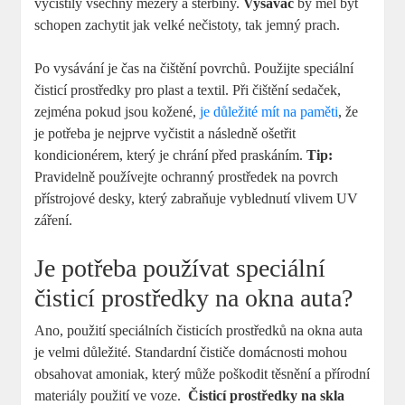
vyčistily všechny mezery ⁣a štěrbiny.‌
Vysavač
by měl být
schopen zachytit jak velké nečistoty, tak jemný prach.
Po vysávání je čas na čištění povrchů. Použijte speciální
čisticí prostředky pro plast a textil. Při čištění sedaček,
zejména pokud jsou kožené,
je důležité mít na paměti
, že
je potřeba je nejprve vyčistit a následně ošetřit
kondicionérem, který je chrání před praskáním.
Tip:
Pravidelně používejte ochranný prostředek na povrch
přístrojové desky, který zabraňuje vyblednutí vlivem UV
záření.
Je potřeba používat speciální
čisticí prostředky na okna auta?
Ano, použití speciálních čisticích prostředků na okna auta
je velmi důležité. Standardní čističe ‍domácnosti mohou
obsahovat ⁢amoniak, který může poškodit ‌těsnění a přírodní
materiály použití ve voze. ⁣
Čisticí prostředky na skla​