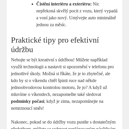
Čistění interiéru a exteriéru:
Nic
nepřekoná skvělý pocit z vozu, který vypadá
a voní jako nový. Umývejte auto minimálně
jednou⁣ za měsíc.
Praktické tipy ⁣pro⁤ efektivní
údržbu
Nebojte se být ‌kreativní ​s údržbou! Můžete například
využít technologii⁢ a nastavit​ si upozornění v telefonu pro
jednotlivé úkoly. Možná si říkáte, že je to zbytečné, ale
⁣kdo ⁣by si ⁣o víkendu⁣ chtěl špinit ruce nad někde
jednoobvodovou kontrolou motoru, ​že jo? A když už
mluvíme o víkendech, nezapomeňte také sledovat
podmínky počasí
; když je zima, nezapomínejte na
nemrznoucí směs!
Nakonec, ⁢pokud se do údržby vozu pustíte s dostatečným
předstihem, můžete​ se vyhnout neplánovaným návštěvám