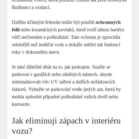
škrábanci a oxidací.
Dalším​ účinným řešením může být použití
ochranných
fólií
nebo keramických​ povlaků, které tvoří silnou bariéru
vůči nečistotám a‌ poškrábání. ‌Tato ochrana je zpravidla
odolnější než tradiční vosk a dokáže udržet lak budoucí
roky v dokonalém stavu.
Je také důležité dbát na to, jak parkujete. Snažte se
parkovat v garážích nebo stíněných místech, abyste
minimalizovali vliv ​UV záření a dalších nežádoucích
faktorů. Vyhněte se⁣ parkování vedle jiných aut, která by
mohla způsobit případné poškrábání ⁤vašich⁢ dveří nebo
karoserie.
Jak⁣ eliminuji zápach v interiéru
vozu?