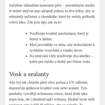
Začněme ⁤základním kamenem péče – ‌pravidelným mytím.
‌Je dobré umývat auto alespoň jednou‍ za dva týdny, aby se
odstranily nečistoty a chemikálie, které by mohly poškodit
vrstvu laku. Zde jsou tipy, jak⁤ na to:
Používejte kvalitní autošampon, který ‍je
šetrný k lakům.
Mytí provádějte ve⁤ stínu, aby nedocházelo k
rychlému vysychání a vzniku skvrn.
Na umývání vždy používejte dva kbelíky‍ –
jeden pro mýdlo a druhý pro čistou vodu.
Vosk a sealanty
Aby byl lak chráněn před vlivy počasí a UV zářením,
doporučuji aplikovat kvalitní vosk nebo sealant. Tyto ​
produkty ⁢vytvářejí⁣ ochrannou vrstvu, která dodá laku
nejen lesk, ale ⁣i dlouhotrvající ochranu. Ideálně byste měli
voskovat auto každé tři měsíce, aby ​se zajistilo, že