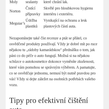
Moly
sealanty
které ‌chrání lak.
Čistící
Skvělé pro hloubkovou hygienu
Norton
přípravky
interiéru i exteriéru.
Údržba
Vynikající na⁣ ochranu a lesk⁤
Meguiar’s
‍plastiků
plastových částí auta.
Nezapomínejte‍ také číst recenze a ptát se ⁤přátel, co
osvědčené produkty používají.‌ Vždy je dobré mít po ruce
nějakou tu „rádoby kamarádskou“ přednášku o tom, jak
páni co do péče‍ o auto fungují. Možná‍ si na nějakou
schůzce o autokosmetice dokonce vyměníte zkušenosti,
které vám pomohou se správným výběrem. A⁢ pamatujte,
co se osvědčuje jednomu, nemusí být nutně pravdou pro
‌vás! Vždy si dejte záležet na osobních⁢ potřebách vašeho
vozu.
Tipy pro efektivní čištění