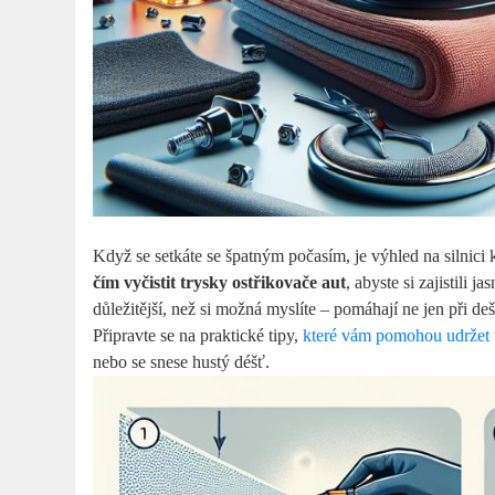
Když se setkáte se špatným počasím, je výhled na silnici 
čím vyčistit trysky ostřikovače aut
, abyste si zajistili 
důležitější, než si možná myslíte – pomáhají ne jen při dešt
Připravte se na praktické tipy,
které vám pomohou udržet 
nebo se snese hustý déšť.