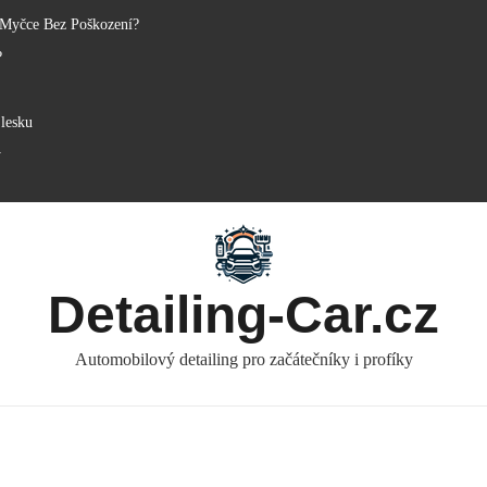
 Myčce Bez Poškození?
?
lesku
y
Detailing-Car.cz
Automobilový detailing pro začátečníky i profíky