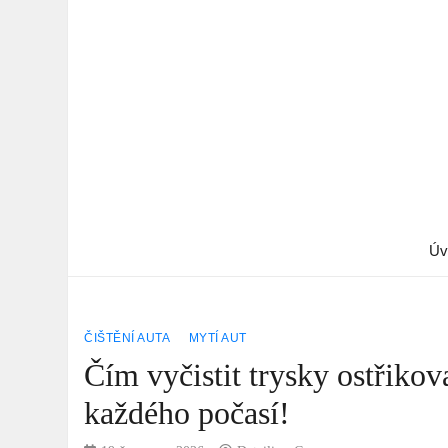
Úv
ČIŠTĚNÍ AUTA
MYTÍ AUT
Čím vyčistit trysky ostřikova
každého počasí!