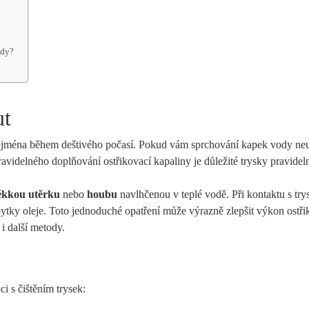
zdy?
ut
 zejména během deštivého počasí. Pokud vám sprchování kapek vody n
ravidelného doplňování ostřikovací kapaliny je důležité trysky pravidelně
kkou utěrku
nebo
houbu
navlhčenou v teplé vodě. Při kontaktu s tr
zbytky oleje. Toto jednoduché opatření může výrazně zlepšit výkon ostři
i další metody.
i s čištěním trysek: