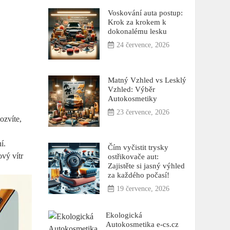
Voskování auta postup:
Krok za krokem k
dokonalému lesku
24 července, 2026
Matný Vzhled vs Lesklý
Vzhled: Výběr
Autokosmetiky
23 července, 2026
ozvíte,
u
í.
Čím vyčistit trysky
ový vítr
ostřikovače aut:
Zajistěte si jasný výhled
za každého počasí!
19 července, 2026
Ekologická
Autokosmetika e-cs.cz