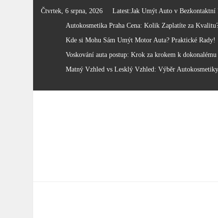
Skip
Čtvrtek, 6 srpna, 2026
Latest:
Jak Umýt Auto v Bezkontaktní
to
Autokosmetika Praha Cena: Kolik Zaplatíte za Kvalitu
content
Kde si Mohu Sám Umýt Motor Auta? Praktické Rady!
Voskování auta postup: Krok za krokem k dokonalému 
Matný Vzhled vs Lesklý Vzhled: Výběr Autokosmetik