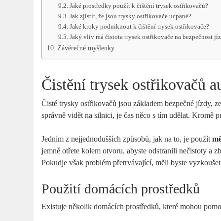
Jaké prostředky použít k čištění trysek ostřikovačů?
Jak zjistit, že jsou trysky ostřikovače ucpané?
Jaké kroky podniknout k čištění trysek ostřikovače?
Jaký vliv má čistota trysek ostřikovače na bezpečnost jí
Závěrečné myšlenky
Čistění trysek ostřikovačů a
Čisté trysky ostřikovačů jsou základem bezpečné jízdy,
správně vidět na silnici, je čas něco s tím udělat. Kromě p
Jedním z nejjednodušších způsobů, jak na to, je použít
mě
jemně otřete kolem otvoru, abyste odstranili nečistoty a 
Pokudje však problém přetrvávající, měli byste vyzkoušet 
Použití domácích prostředků
Existuje několik domácích prostředků, které mohou pomoc