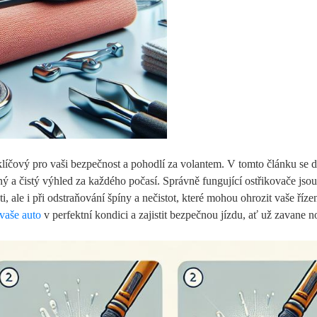
klíčový pro vaši bezpečnost a pohodlí za volantem. V tomto článku se d
jasný a čistý výhled za každého počasí. Správně fungující ostřikovače jso
i, ale i při odstraňování špíny a nečistot, které mohou ohrozit vaše řízen
vaše auto
v perfektní kondici a zajistit bezpečnou jízdu, ať už zavane n