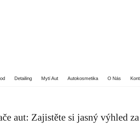
od
Detailing
Mytí Aut
Autokosmetika
O Nás
Kont
če aut: Zajistěte si jasný výhled za