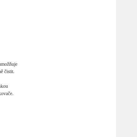
eumožňuje
 čistit.
yskou
kovače.