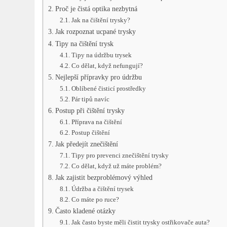
Proč je čistá optika nezbytná
Jak na čištění trysky?
Jak rozpoznat ucpané trysky
Tipy na čištění trysk
Tipy na údržbu trysek
Co dělat, když nefungují?
Nejlepší přípravky pro údržbu
Oblíbené čisticí prostředky
Pár tipů navíc
Postup při čištění trysky
Příprava na čištění
Postup čištění
Jak předejít znečištění
Tipy pro prevenci znečištění trysky
Co dělat, když už máte problém?
Jak zajistit bezproblémový výhled
Údržba a čištění trysek
Co máte po ruce?
Často kladené otázky
Jak často byste měli čistit trysky ostřikovače auta?