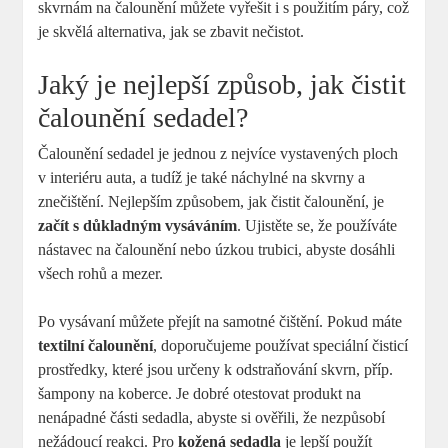
skvrnám na čalounění můžete vyřešit i s použitím páry, což
je skvělá alternativa, jak se zbavit nečistot.
Jaký je nejlepší způsob, jak čistit
čalounění sedadel?
Čalounění sedadel je jednou z nejvíce vystavených ploch
v interiéru auta, a tudíž je také náchylné na skvrny a
znečištění. Nejlepším způsobem, jak čistit čalounění, je
začít s důkladným vysáváním
. Ujistěte se, že používáte
nástavec na čalounění nebo úzkou trubici, abyste dosáhli
všech rohů a mezer.
Po vysávaní můžete přejít na samotné čištění. Pokud máte
textilní čalounění
, doporučujeme používat speciální čisticí
prostředky, které jsou určeny k odstraňování skvrn, příp.
šampony na koberce. Je dobré otestovat produkt na
nenápadné části sedadla, abyste si ověřili, že nezpůsobí
nežádoucí reakci. Pro
kožená sedadla
je lepší použít