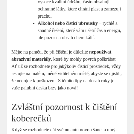
vysoce kvalitní údržbu, často obsahují
ochranné látky, které chrání plast a zamezují
prachu.
Alkohol nebo čisticí ubrousky
– rychlé a
snadné řešení, které vám ušetří čas a energii,
ale pozor na obsah chemikálií.
Mějte na paměti, že při čištění je důležité
nepoužívat
abrazivní materiály
, které by mohly povrch poškrábat.
Ať už se rozhodnete pro jakýkoliv čisticí prostředek, vždy
testujte na malém, méně viditelném místě, abyste se ujistili,
že nedojde k poškození. S těmito tipy na dosah ruky je
vaše palubní deska brzy jako nová!
Zvláštní pozornost k čištění
koberečků
Když se rozhodnete dát svému autu novou šanci a umýt