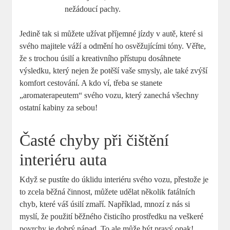
nežádoucí pachy.
Jedině tak si můžete užívat příjemné jízdy v autě, které si
svého majitele váží a odmění ho osvěžujícími tóny. Věřte,
že s trochou úsilí a kreativního přístupu dosáhnete
výsledku, který nejen že potěší vaše smysly, ale také zvýší
komfort cestování. A kdo ví, třeba se stanete
„aromaterapeutem“ svého vozu, který zanechá všechny
ostatní kabiny za sebou!
Časté chyby při čištění
interiéru auta
Když se pustíte do úklidu interiéru svého vozu, přestože je
to zcela běžná činnost, můžete udělat několik fatálních
chyb, které váš úsilí zmaří. Například, mnozí z nás si
myslí, že použití běžného čisticího prostředku na veškeré
povrchy je dobrý nápad. To ale může být pravý opak!