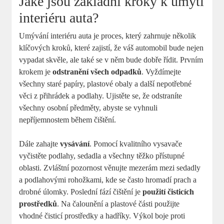
Jaké jsou základní kroky k umytí
interiéru auta?
Umývání interiéru auta je proces, který zahrnuje několik
klíčových kroků, které zajistí, že váš automobil bude nejen
vypadat skvěle, ale také se v něm bude dobře řídit. Prvním
krokem je
odstranění všech odpadků
. Vyždímejte
všechny staré papíry, plastové obaly a další nepotřebné
věci z přihrádek a podlahy. Ujistěte se, že odstraníte
všechny osobní předměty, abyste se vyhnuli
nepříjemnostem během čištění.
Dále zahajte
vysávání
. Pomocí kvalitního vysavače
vyčistěte podlahy, sedadla a všechny těžko přístupné
oblasti. Zvláštní pozornost věnujte mezerám mezi sedadly
a podlahovými rohožkami, kde se často hromadí prach a
drobné úlomky. Poslední fází čištění je
použití čisticích
prostředků
. Na čalounění a plastové části použijte
vhodné čisticí prostředky a hadříky. Výkol boje proti