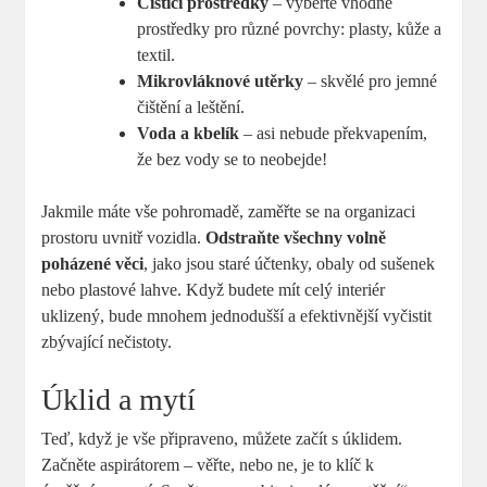
Čisticí prostředky
– vyberte vhodné
prostředky pro různé povrchy: plasty, kůže a
textil.
Mikrovláknové utěrky
– skvělé pro jemné
čištění a leštění.
Voda a kbelík
– asi nebude překvapením,
že bez vody se to neobejde!
Jakmile máte vše pohromadě, zaměřte se na organizaci
prostoru uvnitř vozidla.
Odstraňte všechny volně
poházené věci
, jako jsou staré účtenky, obaly od sušenek
nebo plastové lahve. Když budete mít celý interiér
uklizený, bude mnohem jednodušší a efektivnější vyčistit
zbývající nečistoty.
Úklid a mytí
Teď, když je vše připraveno, můžete začít s úklidem.
Začněte aspirátorem – věřte, nebo ne, je to klíč k