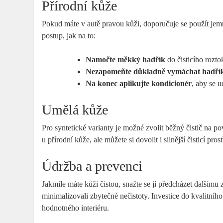
Přírodní kůže
Pokud máte v autě pravou kůži, doporučuje se použít jemn
postup, jak na to:
Namočte měkký hadřík
do čisticího rozto
Nezapomeňte důkladně vymáchat hadří
Na konec aplikujte kondicionér
, aby se u
Umělá kůže
Pro syntetické varianty je možné zvolit běžný čistič na 
u přírodní kůže, ale můžete si dovolit i silnější čisticí p
Údržba a prevenci
Jakmile máte kůži čistou, snažte se jí předcházet dalšímu 
minimalizovali zbytečné nečistoty. Investice do kvalitníh
hodnotného interiéru.