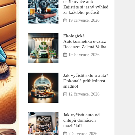
ostřikovače aut:
Zajistěte si jasný výhled
za každého počasí!
19 července, 2026
Ekologická
Autokosmetika e-cs.cz
Recenze: Zelená Volba
19 července, 2026
Jak vyčistit sklo u auta?
Dokonalá průhlednost
snadno!
12 července, 2026
Jak vyčistit auto od
chlupů domácích
mazlíčků?
7 července, 2026