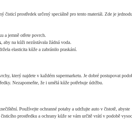
ý čisticí prostředek určený speciálně pro tento materiál. Zde je jednod
ku a jemně otřete povrch.
k
, aby na kůži nezůstávala žádná voda.
držela elasticita kůže a zabránilo praskání.
povrchy, který najdete v každém supermarketu. Je dobré postupovat podo
rostředky. Nezapomeňte, že i umělá kůže potřebuje údržbu.
znečištění. Používejte ochranné potahy a udržujte auto v čistotě, abyste
o čisticího prostředku a ochrany kůže se vám určitě vrátí v podobě vyso