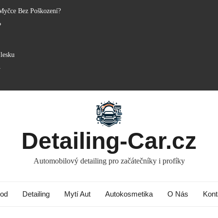
Myčce Bez Poškození?
?
lesku
y
Detailing-Car.cz
Automobilový detailing pro začátečníky i profíky
od
Detailing
Mytí Aut
Autokosmetika
O Nás
Kont