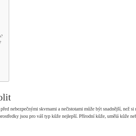
a?
?
lit
u před nebezpečnými skvrnami a nečistotami může být snadnější, než si 
a prostředky jsou pro váš typ kůže nejlepší. Přírodní kůže, umělá kůže ne
.