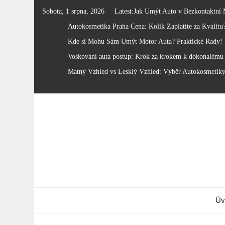
Skip
Sobota, 1 srpna, 2026
Latest:
Jak Umýt Auto v Bezkontaktní 
to
Autokosmetika Praha Cena: Kolik Zaplatíte za Kvalitu
content
Kde si Mohu Sám Umýt Motor Auta? Praktické Rady!
Voskování auta postup: Krok za krokem k dokonalému 
Matný Vzhled vs Lesklý Vzhled: Výběr Autokosmetik
Úv