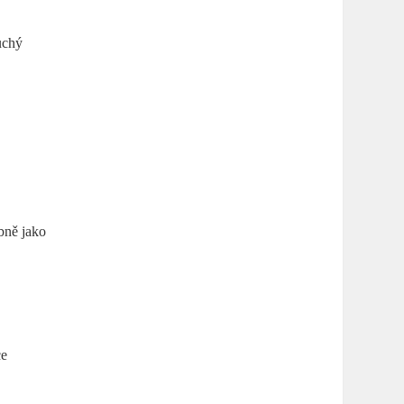
uchý
bně jako
ce