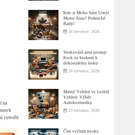
Kde si Mohu Sám Umýt
Motor Auta? Praktické
Rady!
24 července, 2026
Voskování auta postup:
Krok za krokem k
dokonalému lesku
24 července, 2026
Matný Vzhled vs Lesklý
Vzhled: Výběr
Autokosmetiky
í na
bnovit
23 července, 2026
í vytvořit
Čím vyčistit trysky