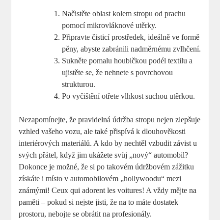
Načistěte oblast kolem stropu od prachu
pomocí mikrovláknové utěrky.
Připravte čisticí prostředek, ideálně ve formě
pěny, abyste zabránili nadměrnému zvlhčení.
Sukněte pomalu houbičkou podél textilu a
ujistěte se, že nehnete s povrchovou
strukturou.
Po vyčištění otřete vlhkost suchou utěrkou.
Nezapomínejte, že pravidelná údržba stropu nejen zlepšuje
vzhled vašeho vozu, ale také přispívá k dlouhověkosti
interiérových materiálů. A kdo by nechtěl vzbudit závist u
svých přátel, když jim ukážete svůj „nový“ automobil?
Dokonce je možné, že si po takovém údržbovém zážitku
získáte i místo v automobilovém „hollywoodu“ mezi
známými! Ceux qui adorent les voitures! A vždy mějte na
paměti – pokud si nejste jisti, že na to máte dostatek
prostoru, nebojte se obrátit na profesionály.