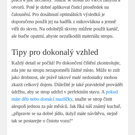
otvorů. Poté je dobré aplikovat čisticí prostředek na
čalounění. Pro dosáhnutí optimálních výsledků je
doporučeno použít jej na hadřík z mikrovlákna a jemně
vtřít do skvrn. Na odolnější skvrny můžete použít kartáč,
ale buďte opatrní, abyste nezaškodili materiálu stropu.
Tipy pro dokonalý vzhled
Každý detail se počítá! Po dokončení čištění zkontrolujte,
zda jste na stropu nezapomněli žádné místo. Může to znít
jako drobnost, ale právě takové malé nedostatky mohou
zkazit celkový dojem. Důležité je také pravidelně provádět
údržbu, aby se strop udržel v perfektním stavu. A
pokud
máte děti nebo domácí mazlíčky
, snažte se strop čistit
alespoň jednou za pár měsíců. Jak říká náš známý kuchař,
„připravte se na dobré jídlo, ikdyž máte návštěvu, stejně
tak se postarejte o čistotu vozu!“