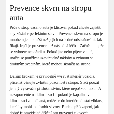
Prevence skvrn na stropu
auta
Péče o strop vašeho auta je klíčová, pokud chcete zajistit,
aby zůstal v perfektním stavu. Prevence skvrn na stropu je
mnohem jednodušší než jejich následné odstraňování. Jak
říkají, lepší je prevence než následná léčba. Začněte tím, že
se vyhnete nepořádku. Pokud jíte nebo pijete v autě,
snažte se používat uzavíratelné nádoby a vyhnout se
drobným svačinám, které mohou skončit na stropě.
Dalším krokem je pravidelně vysávat interiér vozidla,
přičemž věnujte zvláštní pozornost i stropu. Stačí použít
jemný vysavač s příslušenstvím, které nepoškodí textil. A
nezapomeňte na klimatizaci – pokud je kapalina v
klimatizaci zanedbaná, může se do interiéru dostat vlhkost,
která by mohla způsobit skvrny. Budete překvapeni, jak
dobré je pravidelné čištění pro prevenci takových