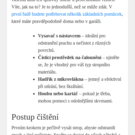
Víte, jak na to? Je to jednodušší, než se může zdát. V
první řadě budete potřebovat několik základních pomůcek
,
které máte pravděpodobně doma nebo v garáži.
Vysavač s nástavcem
– ideální pro
odstranění prachu a nečistot z různých
povrchů.
Čisticí prostředek na čalounění
– ujistěte
se, že je vhodný pro váš typ stropního
materiálu.
Hadřík z mikrovlákna
– jemný a efektivní
při utírání, bez škrábání.
Houbu nebo kartáč
– pokud je třeba,
mohou pomoci s odolnějšími skvrnami.
Postup čištění
Prvním krokem je pečlivě vysát strop, abyste odstranili
prach a jiné nečistoty. Snažte se dostat do všech záhybů a