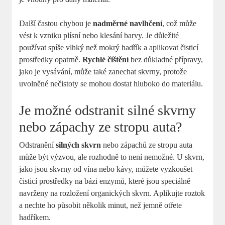
Další častou chybou je
nadměrné navlhčení
, což může
vést k vzniku plísní nebo klesání barvy. Je důležité
používat spíše vlhký než mokrý hadřík a aplikovat čisticí
prostředky opatrně.
Rychlé čištění
bez důkladné přípravy,
jako je vysávání, může také zanechat skvrny, protože
uvolněné nečistoty se mohou dostat hluboko do materiálu.
Je možné odstranit silné skvrny
nebo zápachy ze stropu auta?
Odstranění
silných skvrn
nebo zápachů ze stropu auta
může být výzvou, ale rozhodně to není nemožné. U skvrn,
jako jsou skvrny od vína nebo kávy, můžete vyzkoušet
čisticí prostředky na bázi enzymů, které jsou speciálně
navrženy na rozložení organických skvrn. Aplikujte roztok
a nechte ho působit několik minut, než jemně otřete
hadříkem.