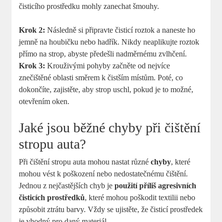
čisticího prostředku mohly zanechat šmouhy.
Krok 2:
Následně si připravte čisticí roztok a naneste ho
jemně na houbičku nebo hadřík. Nikdy neaplikujte roztok
přímo na strop, abyste předešli nadměrnému zvlhčení.
Krok 3:
Krouživými pohyby začněte od nejvíce
znečištěné oblasti směrem k čistším místům. Poté, co
dokončíte, zajistěte, aby strop uschl, pokud je to možné,
otevřením oken.
Jaké jsou běžné chyby při čištění
stropu auta?
Při čištění stropu auta mohou nastat různé
chyby
, které
mohou vést k poškození nebo nedostatečnému čištění.
Jednou z nejčastějších chyb je
použití příliš agresivních
čisticích prostředků
, které mohou poškodit textilii nebo
způsobit ztrátu barvy. Vždy se ujistěte, že čisticí prostředek
je vhodný pro daný materiál.