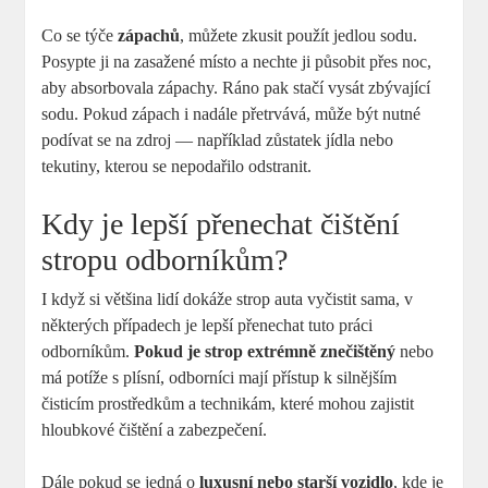
Co se týče
zápachů
, můžete zkusit použít jedlou sodu.
Posypte ji na zasažené místo a nechte ji působit přes noc,
aby absorbovala zápachy. Ráno pak stačí vysát zbývající
sodu. Pokud zápach i nadále přetrvává, může být nutné
podívat se na zdroj — například zůstatek jídla nebo
tekutiny, kterou se nepodařilo odstranit.
Kdy je lepší přenechat čištění
stropu odborníkům?
I když si většina lidí dokáže strop auta vyčistit sama, v
některých případech je lepší přenechat tuto práci
odborníkům.
Pokud je strop extrémně znečištěný
nebo
má potíže s plísní, odborníci mají přístup k silnějším
čisticím prostředkům a technikám, které mohou zajistit
hloubkové čištění a zabezpečení.
Dále pokud se jedná o
luxusní nebo starší vozidlo
, kde je