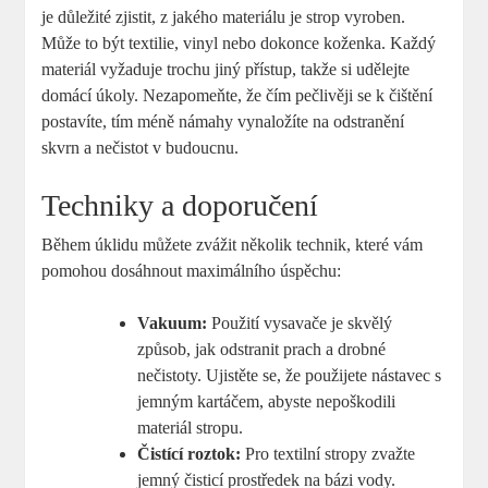
je důležité zjistit, z jakého materiálu je strop vyroben.
Může to být textilie, vinyl nebo dokonce koženka. Každý
materiál vyžaduje trochu jiný přístup, takže si udělejte
domácí úkoly. Nezapomeňte, že čím pečlivěji se k čištění
postavíte, tím méně námahy vynaložíte na odstranění
skvrn a nečistot v budoucnu.
Techniky a doporučení
Během úklidu můžete zvážit několik technik, které vám
pomohou dosáhnout maximálního úspěchu:
Vakuum:
Použití vysavače je skvělý
způsob, jak odstranit prach a drobné
nečistoty. Ujistěte se, že použijete nástavec s
jemným kartáčem, abyste nepoškodili
materiál stropu.
Čistící roztok:
Pro textilní stropy zvažte
jemný čisticí prostředek na bázi vody.