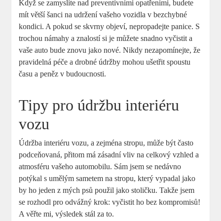
Když se zamyslíte nad preventivními opatřeními, budete
mít větší šanci na udržení vašeho vozidla v bezchybné
kondici. A pokud se skvrny objeví, nepropadejte panice. S
trochou námahy a znalostí si je můžete snadno vyčistit a
vaše auto bude znovu jako nové. Nikdy nezapomínejte, že
pravidelná péče a drobné údržby mohou ušetřit spoustu
času a peněz v budoucnosti.
Tipy pro údržbu interiéru
vozu
Údržba interiéru vozu, a zejména stropu, může být často
podceňovaná, přitom má zásadní vliv na celkový vzhled a
atmosféru vašeho automobilu. Sám jsem se nedávno
potýkal s umělým sametem na stropu, který vypadal jako
by ho jeden z mých psů použil jako stoličku. Takže jsem
se rozhodl pro odvážný krok: vyčistit ho bez kompromisů!
A věřte mi, výsledek stál za to.