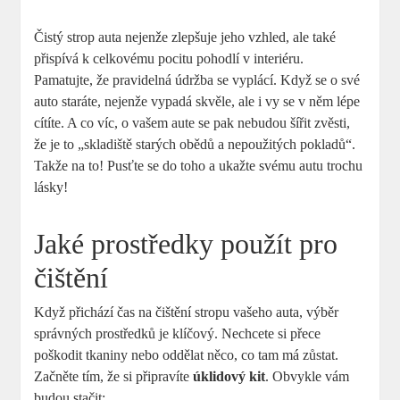
Čistý strop auta nejenže zlepšuje jeho vzhled, ale také
přispívá k celkovému pocitu pohodlí v interiéru.
Pamatujte, že pravidelná údržba se vyplácí. Když se o své
auto staráte, nejenže vypadá skvěle, ale i vy se v něm lépe
cítíte. A co víc, o vašem aute se pak nebudou šířit zvěsti,
že je to „skladiště starých obědů a nepoužitých pokladů“.
Takže na to! Pusťte se do toho a ukažte svému autu trochu
lásky!
Jaké prostředky použít pro
čištění
Když přichází čas na čištění stropu vašeho auta, výběr
správných prostředků je klíčový. Nechcete si přece
poškodit tkaniny nebo oddělat něco, co tam má zůstat.
Začněte tím, že si připravíte
úklidový kit
. Obvykle vám
budou stačit: