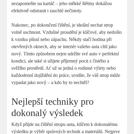
nezapomeňte na kartáč – jeho měkké štětiny dokážou
efektivně odstranit i zaschlé nečistoty.
Nakonec, po dokončení čištění, je ideální nechat strop
volně uschnout. Vzdušné proudění je klíčové, aby nedošlo
k vzniku plísní nebo zápachu. Někdy stačí hodina při
otevřených oknech, aby se interiér vašeho auta cítil jako
nový. Tímto způsobem nejen udržíte své auto v perfektní
kondici, ale také si užijete příjemný pocit z čistého a
svěžího prostředí. Ať už se jedná o rodinné výlety nebo
každodenní dojíždění do práce, uvidíte, že váš strop může
vypadat jako nový – a kdo by to nechtěl?
Nejlepší techniky pro
dokonalý výsledek
Když přijde na čištění stropu auta, klíčem k dokonalému
výsledku je výběr správných technik a materiálů. Nejprve