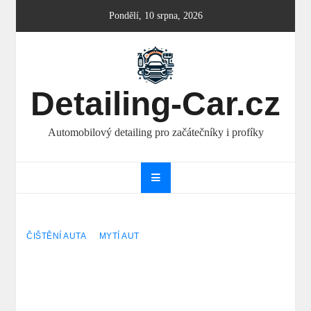
Skip
Pondělí, 10 srpna, 2026
to
content
Detailing-Car.cz
Automobilový detailing pro začátečníky i profíky
ČIŠTĚNÍ AUTA
MYTÍ AUT