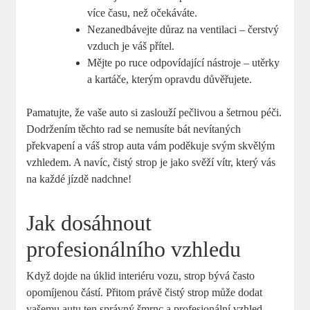
více času, než očekáváte.
Nezanedbávejte důraz na ventilaci – čerstvý
vzduch je váš přítel.
Mějte po ruce odpovídající nástroje – utěrky
a kartáče, kterým opravdu důvěřujete.
Pamatujte, že vaše auto si zaslouží pečlivou a šetrnou péči.
Dodržením těchto rad se nemusíte bát nevítaných
překvapení a váš strop auta vám poděkuje svým skvělým
vzhledem. A navíc, čistý strop je jako svěží vítr, který vás
na každé jízdě nadchne!
Jak dosáhnout
profesionálního vzhledu
Když dojde na úklid interiéru vozu, strop bývá často
opomíjenou částí. Přitom právě čistý strop může dodat
vašemu autu ten správný šmrnc a profesionální vzhled.