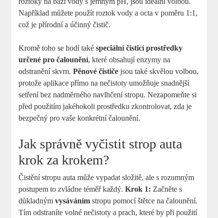
roztoky na bázi vody s jemným pH, jsou ideální volbou.
Například můžete použít roztok vody a octa v poměru 1:1,
což je přírodní a účinný čistič.
Kromě toho se hodí také
speciální čisticí prostředky
určené pro čalounění
, které obsahují enzymy na
odstranění skvrn.
Pěnové čističe
jsou také skvělou volbou,
protože aplikace přímo na nečistoty umožňuje snadnější
setření bez nadměrného navlhčení stropu. Nezapomeňte si
před použitím jakéhokoli prostředku zkontrolovat, zda je
bezpečný pro vaše konkrétní čalounění.
Jak správně vyčistit strop auta
krok za krokem?
Čistění stropu auta může vypadat složitě, ale s rozumným
postupem to zvládne téměř každý.
Krok 1:
Začněte s
důkladným
vysáváním
stropu pomocí štětce na čalounění.
Tím odstraníte volné nečistoty a prach, které by při použití