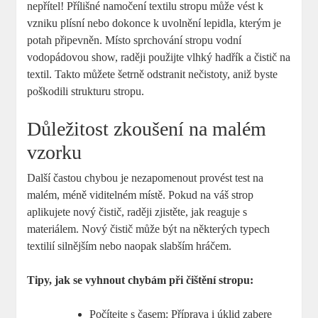
nepřítel! Přílišné namočení textilu stropu může vést k
vzniku plísní nebo dokonce k uvolnění lepidla, kterým je
potah připevněn. Místo sprchování stropu vodní
vodopádovou show, raději použijte vlhký hadřík a čistič na
textil. Takto můžete šetrně odstranit nečistoty, aniž byste
poškodili strukturu stropu.
Důležitost zkoušení na malém
vzorku
Další častou chybou je nezapomenout provést test na
malém, méně viditelném místě. Pokud na váš strop
aplikujete nový čistič, raději zjistěte, jak reaguje s
materiálem. Nový čistič může být na některých typech
textilií silnějším nebo naopak slabším hráčem.
Tipy, jak se vyhnout chybám při čištění stropu:
Počítejte s časem: Příprava i úklid zabere