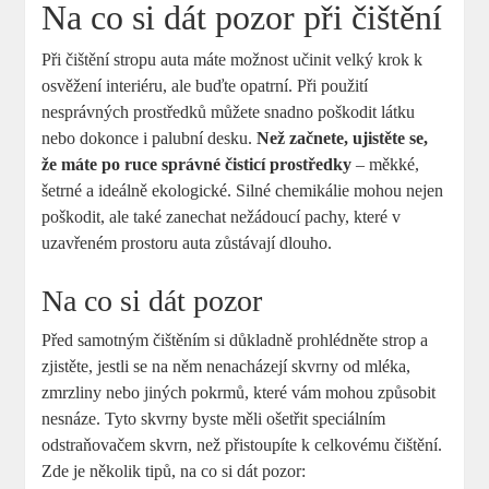
Na co si dát pozor při čištění
Při čištění stropu auta máte možnost učinit velký krok k
osvěžení interiéru, ale buďte opatrní. Při použití
nesprávných prostředků můžete snadno poškodit látku
nebo dokonce i palubní desku.
Než začnete, ujistěte se,
že máte po ruce správné čisticí prostředky
– měkké,
šetrné a ideálně ekologické. Silné chemikálie mohou nejen
poškodit, ale také zanechat nežádoucí pachy, které v
uzavřeném prostoru auta zůstávají dlouho.
Na co si dát pozor
Před samotným čištěním si důkladně prohlédněte strop a
zjistěte, jestli se na něm nenacházejí skvrny od mléka,
zmrzliny nebo jiných pokrmů, které vám mohou způsobit
nesnáze. Tyto skvrny byste měli ošetřit speciálním
odstraňovačem skvrn, než přistoupíte k celkovému čištění.
Zde je několik tipů, na co si dát pozor: