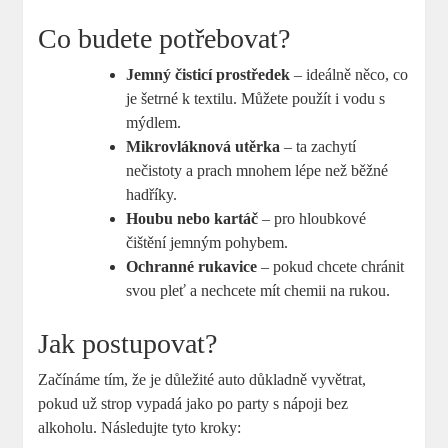
Co budete potřebovat?
Jemný čisticí prostředek
– ideálně něco, co
je šetrné k textilu. Můžete použít i vodu s
mýdlem.
Mikrovláknová utěrka
– ta zachytí
nečistoty a prach mnohem lépe než běžné
hadříky.
Houbu nebo kartáč
– pro hloubkové
čištění jemným pohybem.
Ochranné rukavice
– pokud chcete chránit
svou pleť a nechcete mít chemii na rukou.
Jak postupovat?
Začínáme tím, že je důležité auto důkladně vyvětrat,
pokud už strop vypadá jako po party s nápoji bez
alkoholu. Následujte tyto kroky: