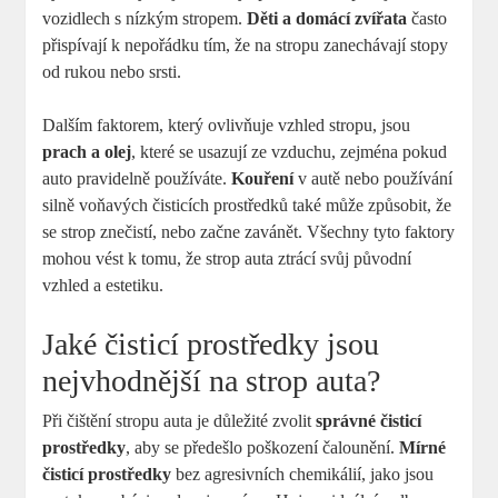
vozidlech s nízkým stropem.
Děti a domácí zvířata
často
přispívají k nepořádku tím, že na stropu zanechávají stopy
od rukou nebo srsti.
Dalším faktorem, který ovlivňuje vzhled stropu, jsou
prach a olej
, které se usazují ze vzduchu, zejména pokud
auto pravidelně používáte.
Kouření
v autě nebo používání
silně voňavých čisticích prostředků také může způsobit, že
se strop znečistí, nebo začne zavánět. Všechny tyto faktory
mohou vést k tomu, že strop auta ztrácí svůj původní
vzhled a estetiku.
Jaké čisticí prostředky jsou
nejvhodnější na strop auta?
Při čištění stropu auta je důležité zvolit
správné čisticí
prostředky
, aby se předešlo poškození čalounění.
Mírné
čisticí prostředky
bez agresivních chemikálií, jako jsou