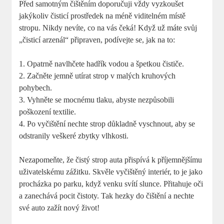
Před samotným čištěním doporučuji vždy vyzkoušet
jakýkoliv čisticí prostředek na méně viditelném místě
stropu. Nikdy nevíte, co na vás čeká! Když už máte svůj
„čisticí arzenál“ připraven, podívejte se, jak na to:
1. Opatrně navlhčete hadřík vodou a špetkou čističe.
2. Začněte jemně utírat strop v malých kruhových
pohybech.
3. Vyhněte se mocnému tlaku, abyste nezpůsobili
poškození textilie.
4. Po vyčištění nechte strop důkladně vyschnout, aby se
odstranily veškeré zbytky vlhkosti.
Nezapomeňte, že čistý strop auta přispívá k příjemnějšímu
uživatelskému zážitku. Skvěle vyčištěný interiér, to je jako
procházka po parku, když venku svítí slunce. Přitahuje oči
a zanechává pocit čistoty. Tak hezky do čištění a nechte
své auto zažít nový život!