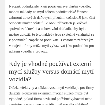
Naopak podnikatelé, kteří používají své vlastní vozidlo,
mohou náklady na mytí během podnikatelské činnosti
zahrnout do svých daňových přiznání, což slouží jako část
odpočitatelných výdajů. V obou případech je klíčové
správné zaúčtování a uchovávání dokladů, aby bylo
možné doložit, že tyto náklady jsou skutečně vztahující se
k podnikání. Například podnikatel s vozidlem zařazeným
v majetku firmy může mytí vykazovat jako podmínku pro
udržení vozidla v provozu.
Kdy je vhodné používat externí
mycí služby versus domácí mytí
vozidla?
Otázka efektivity a nákladovosti mytí vozidla je pro firmy
důležitá. Používání externích mycích služeb může být
výhodné, pokud firma nevlastní potřebné vybavení nebo
zaměstnance schopné provádět mytí vozidla efektivně.