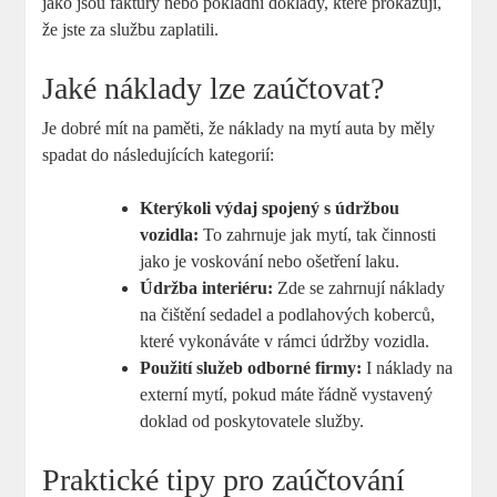
jako jsou faktury nebo pokladní doklady, které prokazují,
že jste za službu zaplatili.
Jaké náklady lze zaúčtovat?
Je dobré mít na paměti, že náklady na mytí auta by měly
spadat do následujících kategorií:
Kterýkoli výdaj spojený s údržbou
vozidla:
To zahrnuje jak mytí, tak činnosti
jako je voskování nebo ošetření laku.
Údržba interiéru:
Zde se zahrnují náklady
na čištění sedadel a podlahových koberců,
které vykonáváte v rámci údržby vozidla.
Použití služeb odborné firmy:
I náklady na
externí mytí, pokud máte řádně vystavený
doklad od poskytovatele služby.
Praktické tipy pro zaúčtování