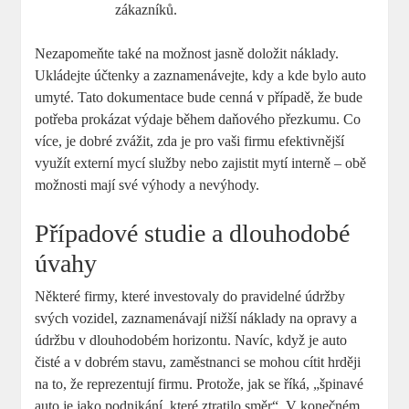
zákazníků.
Nezapomeňte také na možnost jasně doložit náklady.
Ukládejte účtenky a zaznamenávejte, kdy a kde bylo auto
umyté. Tato dokumentace bude cenná v případě, že bude
potřeba prokázat výdaje během daňového přezkumu. Co
více, je dobré zvážit, zda je pro vaši firmu efektivnější
využít externí mycí služby nebo zajistit mytí interně – obě
možnosti mají své výhody a nevýhody.
Případové studie a dlouhodobé
úvahy
Některé firmy, které investovaly do pravidelné údržby
svých vozidel, zaznamenávají nižší náklady na opravy a
údržbu v dlouhodobém horizontu. Navíc, když je auto
čisté a v dobrém stavu, zaměstnanci se mohou cítit hrději
na to, že reprezentují firmu. Protože, jak se říká, „špinavé
auto je jako podnikání, které ztratilo směr“. V konečném