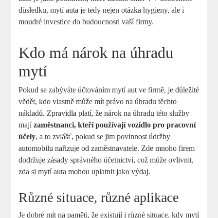
důsledku, mytí auta je tedy nejen otázka hygieny, ale i
moudré investice do budoucnosti vaší firmy.
Kdo má nárok na úhradu
mytí
Pokud se zabýváte účtováním mytí aut ve firmě, je důležité
vědět, kdo vlastně může mít právo na úhradu těchto
nákladů. Zpravidla platí, že nárok na úhradu této služby
mají
zaměstnanci, kteří používají vozidlo pro pracovní
účely
, a to zvlášť, pokud se jim povinnost údržby
automobilu nařizuje od zaměstnavatele. Zde mnoho firem
dodržuje zásady správného účetnictví, což může ovlivnit,
zda si mytí auta mohou uplatnit jako výdaj.
Různé situace, různé aplikace
Je dobré mít na paměti, že existují i různé situace, kdy mytí