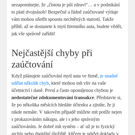
nezapomínejte, že „čistota je půl zdraví“… a v podnikání
to platí dvojnásob! Bezpečné a řádně zaúčtované výdaje
vám mohou ušetřit spoustu nechtěných starostí. Takže
příště, až se dostanete k mytí firemního auta, budete vědět,
jak vše správně zařídit!
Nejčastější chyby při
zaúčtování
Když plánujete zaúčtování mytí auta ve firmě,
je snadné
udělat několik chyb
, které mohou mít vliv na vaše
účetnictví i daně. První a často opomíjenou chybou je
nedostatečné zdokumentování transakce
. Představte si,
že po několika měsících hledáte účtenku a zjistíte, že ji
nikde nemáte. V takovém případě můžete mít potíže nejen
s prokazováním nákupu, ale i s jeho správným
zaúčtováním. Je dobré mít systém – ať už je to fyzický
archív nebo digitální úložiště, klíčem je udržet doklady v