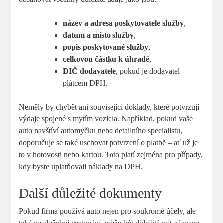
název a adresa poskytovatele služby
,
datum a místo služby
,
popis poskytované služby
,
celkovou částku k úhradě
,
DIČ dodavatele
, pokud je dodavatel
plátcem DPH.
Neměly by chybět ani související doklady, které potvrzují
výdaje spojené s mytím vozidla. Například, pokud vaše
auto navštíví automyčku nebo detailního specialistu,
doporučuje se také uschovat potvrzení o platbě – ať už je
to v hotovosti nebo kartou. Toto platí zejména pro případy,
kdy byste uplatňovali náklady na DPH.
Další důležité dokumenty
Pokud firma používá auto nejen pro soukromé účely, ale
také na služební cestování, může být důležité mít záznamy