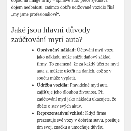
dopad na image firmy – špinavé auto přece sjednává
dojem nedbalosti, zatímco dobře udržované vozidlo říká
„my jsme profesionálové“.
Jaké jsou hlavní důvody
zaúčtování mytí auta?
Oprávněný náklad:
Účtování mytí vozu
jako nákladu může snížit daňový základ
firmy. To znamená, že za každý účet za mytí
auta si můžete ušetřit na daních, což se v
součtu může vyplatit.
Údržba vozidla:
Pravidelné mytí auta
zajišťuje jeho dlouhou životnost. Při
zaúčtování mytí jako nákladu ukazujete, že
dbáte o stav svých aktiv.
Reprezentativní vzhled:
Když firma
prezentuje své vozy v dobrém stavu, posiluje
tím svoji značku a umocňuje důvěru