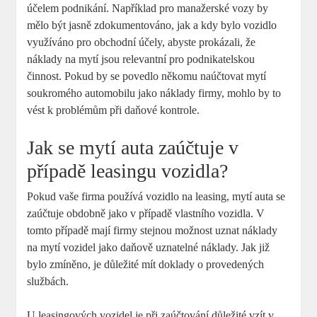
účelem podnikání. Například pro manažerské vozy by
mělo být jasně zdokumentováno, jak a kdy bylo vozidlo
využíváno pro obchodní účely, abyste prokázali, že
náklady na mytí jsou relevantní pro podnikatelskou
činnost. Pokud by se povedlo někomu naúčtovat mytí
soukromého automobilu jako náklady firmy, mohlo by to
vést k problémům při daňové kontrole.
Jak se mytí auta zaúčtuje v
případě leasingu vozidla?
Pokud vaše firma používá vozidlo na leasing, mytí auta se
zaúčtuje obdobně jako v případě vlastního vozidla. V
tomto případě mají firmy stejnou možnost uznat náklady
na mytí vozidel jako daňově uznatelné náklady. Jak již
bylo zmíněno, je důležité mít doklady o provedených
službách.
U leasingových vozidel je při zaúčtování důležité vzít v