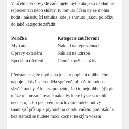
V účetnictví obvykle zaúčtujete mytí auta jako náklad na
reprezentaci nebo služby. K tomuto účelu by se mohla
hodit i následující tabulka, kde je shrnuto, jakou položku
do jaké kategorie zařadit:
Položka
Kategorie zaúčtování
Mytí auta
Náklad na reprezentaci
Opravy exteriéru
Náklad na údržbu
Speciální ošetření
Cenné zboží a služby
Představte si, že mytí auta je jako popíjení oblíbeného
nápoje – když se to udělá správně, přináší to radost a
skvělé pocity. Ale nezapomeňte, že i to nejoblíbenější pití
může mít nezaúčtované náklady, které byste si mohli
nechat ujít. Po pečlivém zaúčtování budete mít vy
snadnější přístup k plynulému chodu vašeho podnikání a
bez starostí se budete moci kochat lesklým vozem!