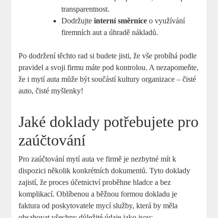
transparentnost.
Dodržujte
interní směrnice
o využívání
firemních aut a úhradě nákladů.
Po dodržení těchto rad si budete jisti, že vše probíhá podle
pravidel a svoji firmu máte pod kontrolou. A nezapomeňte,
že i mytí auta může být součástí kultury organizace – čisté
auto, čisté myšlenky!
Jaké doklady potřebujete pro
zaúčtování
Pro zaúčtování mytí auta ve firmě je nezbytné mít k
dispozici několik konkrétních dokumentů. Tyto doklady
zajistí, že proces účetnictví proběhne hladce a bez
komplikací. Oblíbenou a běžnou formou dokladu je
faktura od poskytovatele mycí služby, která by měla
obsahovat všechny důležité údaje jako jsou: