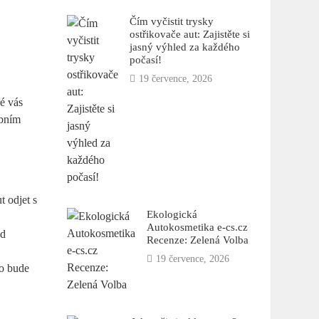
Čím vyčistit trysky
ostřikovače aut: Zajistěte si
jasný výhled za každého
počasí!
19 července, 2026
ré vás
obním
t odjet s
Ekologická
Autokosmetika e-cs.cz
ud
Recenze: Zelená Volba
19 července, 2026
to bude