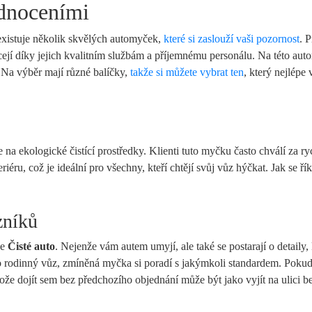
dnoceními
 existuje několik skvělých automyček,
které si zaslouží vaši pozornost
. 
acejí díky jejich kvalitním službám a příjemnému personálu. Na této au
u. Na výběr mají různé balíčky,
takže si můžete vybrat ten
, který nejlépe
e na ekologické čistící prostředky. Klienti tuto myčku často chválí za ry
iéru, což je ideální pro všechny, kteří chtějí svůj vůz hýčkat. Jak se řík
zníků
je
Čisté auto
. Nejenže vám autem umyjí, ale také se postarají o detaily, 
 rodinný vůz, zmíněná myčka si poradí s jakýmkoli standardem. Poku
ože dojít sem bez předchozího objednání může být jako vyjít na ulici b