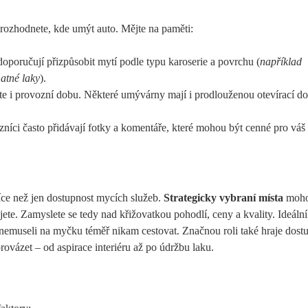
 rozhodnete, kde umýt auto. Mějte na paměti:
oporučují přizpůsobit mytí podle typu karoserie a povrchu (
například
matné laky
).
ujte i provozní dobu. Některé umývárny mají i prodlouženou otevírací d
íci často přidávají fotky a komentáře, které mohou být cenné pro váš
více než jen dostupnost mycích služeb.
Strategicky vybraní místa
moho
jete. Zamyslete se tedy nad křižovatkou pohodlí, ceny a kvality. Ideální 
nemuseli na myčku téměř nikam cestovat. Značnou roli také hraje dost
ovázet – od aspirace interiéru až po údržbu laku.