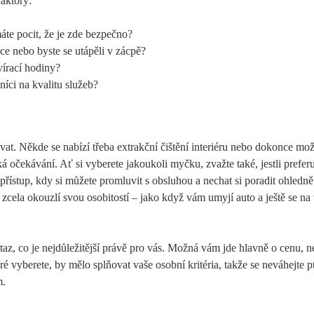
faktory:
máte pocit, že je zde bezpečno?
ce nebo byste se utápěli v zácpě?
vírací hodiny?
níci na kvalitu služeb?
. Někde se nabízí třeba extrakční čištění interiéru nebo dokonce mo
ká očekávání. Ať si vyberete jakoukoli myčku, zvažte také, jestli preferu
 přístup, kdy si můžete promluvit s obsluhou a nechat si poradit ohledn
zcela okouzlí svou osobitostí – jako když vám umyjí auto a ještě se na
otaz, co je nejdůležitější právě pro vás. Možná vám jde hlavně o cenu, 
ré vyberete, by mělo splňovat vaše osobní kritéria, takže se neváhejte pt
m.