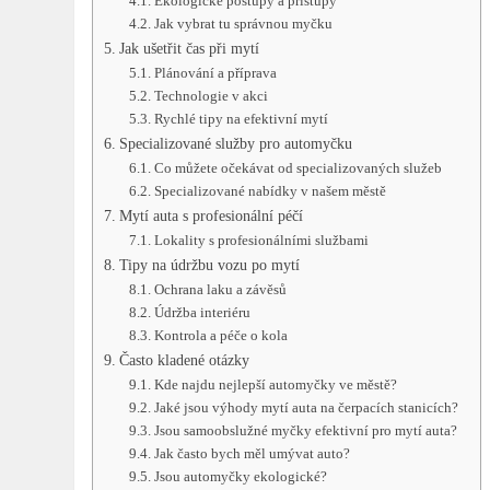
Ekologické postupy a přístupy
Jak vybrat tu správnou myčku
Jak ušetřit čas při mytí
Plánování a příprava
Technologie v akci
Rychlé tipy na efektivní mytí
Specializované služby pro automyčku
Co můžete očekávat od specializovaných služeb
Specializované nabídky v našem městě
Mytí auta s profesionální péčí
Lokality s profesionálními službami
Tipy na údržbu vozu po mytí
Ochrana laku a závěsů
Údržba interiéru
Kontrola a péče o kola
Často kladené otázky
Kde najdu nejlepší automyčky ve městě?
Jaké jsou výhody mytí auta na čerpacích stanicích?
Jsou samoobslužné myčky efektivní pro mytí auta?
Jak často bych měl umývat auto?
Jsou automyčky ekologické?