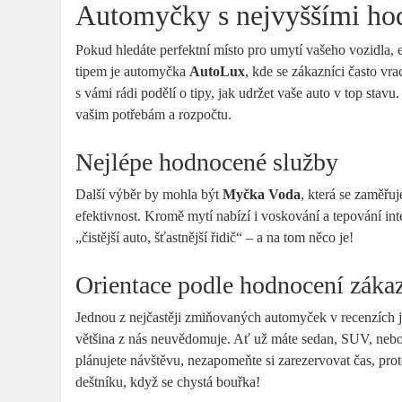
Automyčky s nejvyššími ho
Pokud hledáte perfektní místo pro umytí vašeho vozidla,
tipem je automyčka
AutoLux
, kde se zákazníci často vr
s vámi rádi podělí o tipy, jak udržet vaše auto v top stav
vašim potřebám a rozpočtu.
Nejlépe hodnocené služby
Další výběr by mohla být
Myčka Voda
, která se zaměřuj
efektivnost. Kromě mytí nabízí i voskování a tepování inter
„čistější auto, šťastnější řidič“ – a na tom něco je!
Orientace podle hodnocení záka
Jednou z nejčastěji zmiňovaných automyček v recenzích 
většina z nás neuvědomuje. Ať už máte sedan, SUV, nebo
plánujete návštěvu, nezapomeňte si zarezervovat čas, prot
deštníku, když se chystá bouřka!