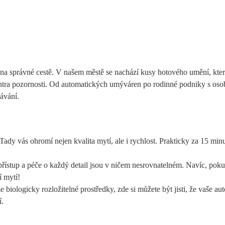
te na správné cestě. V našem městě se nachází kusy hotového umění, kte
ntra pozornosti. Od automatických umýváren po rodinné podniky s os
kávání.
Tady vás ohromí nejen kvalita mytí, ale i rychlost. Prakticky za 15 minu
řístup a péče o každý detail jsou v ničem nesrovnatelném. Navíc, pok
í mytí!
 biologicky rozložitelné prostředky, zde si můžete být jisti, že vaše au
í.