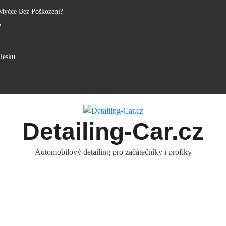
Myčce Bez Poškození?
?
lesku
y
Detailing-Car.cz
Automobilový detailing pro začátečníky i profíky