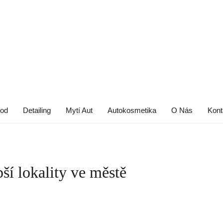
od
Detailing
Mytí Aut
Autokosmetika
O Nás
Kont
í lokality ve městě