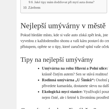
Jaké tipy mám dodržovat při mytí auta doma?
Závěrem
Nejlepší umývárny v městě
Pokud hledáte místo, kde si vaše auto získá zpět lesk, js
vyvedou z každodenního shonu a vaši káru postaví do ce
přístupem, opřete se o tipy, které zaručeně splní vaše oče
Tipy na nejlepší umývárny
Umývárna na rohu Hlavní a Polní ulice:
krásně čistým autem? Sen se stává realitou!
Rodinná umývárna „U Šimků“:
Osobní p
přivedete kamaráda, dostanete slevu na dalš
Ekologická mycí stanice:
Využívající pouze
nejen čisté, ale i šetrné k životnímu prostřed