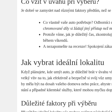
Co vzít v úvahu při výběru?
Je dobré se zamyslet nad různými faktory předtím, než se
Co vlastně vaše auto potřebuje? Odborníci d
chromované díly si žádají jiný přístup než 
Protože víme, jak je důležitý čas, zkontrol
během víkendů.
A nezapomeňte na recenze! Spokojení zákazn
Jak vybrat ideální lokalitu
Když plánujete, kde umýt auto, je důležité brát v úvahu 
velký vliv na to, jak efektivně a bezpečně si svůj vůz umy
by měla být na dosah vašeho domova nebo práce, abyste 
stání a případné klientské služby, které mohou myčku dopr
Důležité faktory při výběru