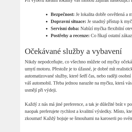
Při výběru ideální lokality vás mohou zajímat následující 
Bezpečnost:
Je lokalita dobře osvětlená a 
Dopravní situace:
Je snadný přístup k myč
Servisní doba:
Nabízí myčka flexibilní ote
Postřehy a recenze:
Co říkají ostatní zákaz
Očekávané služby a vybavení
Nikdy nepodceňujte, co všechno můžete od myčky očekávat
umytí motoru. Přestože je to úžasné, je dobré mít realistic
automatizované služby, které šetří čas, nebo raději osobní
váš automobil. Třeba jednou narazíte na myčku, která vás 
usmějí při výdeji.
Každý z nás má jiné preference, a tak je důležité brát v p
naopak preferujete rychlost a kvalitní výsledky. Místo, kte
zkoumat! Každý bojuje se šmouhami na karoserii po své