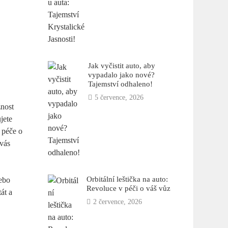
Jak vyčistit auto, aby
vypadalo jako nové?
Tajemství odhaleno!
5 července, 2026
žnost
jete
ě péče o
 vás
Orbitální leštička na auto:
nebo
Revoluce v péči o váš vůz
át a
2 července, 2026