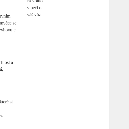
Prvním
tomyčce se
 vyhovuje
chlost a
á,
které si
d
ez