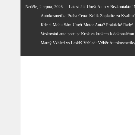
Skip
Neděle, 2 srpna, 2026
Latest:
Jak Umýt Auto v Bezkontaktní 
to
Autokosmetika Praha Cena: Kolik Zaplatíte za Kvalitu
content
Kde si Mohu Sám Umýt Motor Auta? Praktické Rady!
Voskování auta postup: Krok za krokem k dokonalému 
Matný Vzhled vs Lesklý Vzhled: Výběr Autokosmetik