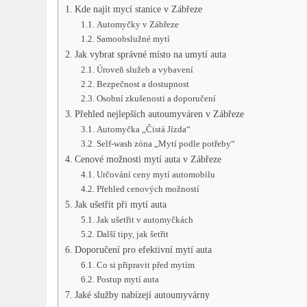
Kde najít mycí‍ stanice v Zábřeze
Automyčky v Zábřeze
Samoobslužné mytí
Jak vybrat správné místo na umytí auta
Úroveň služeb a vybavení
Bezpečnost a dostupnost
Osobní zkušenosti a doporučení
Přehled nejlepších autoumyváren v Zábřeze
Automyčka „Čistá Jízda“
Self-wash zóna „Mytí ‍podle potřeby“
Cenové ⁤možnosti mytí auta v Zábřeze
Určování ceny mytí automobilu
Přehled cenových možností
Jak ⁢ušetřit‌ při mytí auta
Jak ušetřit v‍ automyčkách
Další tipy, jak šetřit
Doporučení pro efektivní mytí auta
Co si připravit před mytím
Postup mytí auta
Jaké služby⁣ nabízejí autoumyvárny