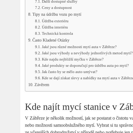
Další dostupné služby
Ceny⁣ a dostupnost
Tipy na údržbu ⁤vozu po mytí
Údržba exteriéru
Údržba interiéru
Technická kontrola
Často Kladené Otázky
Jaké jsou různé možnosti mytí auta v Zábřeze?
Jaké jsou výhody a nevýhody jednotlivých metod mytí?
Kde najdu nejbližší myčku v Zábřeze?
Jaké‍ produkty se doporučují pro údržbu​ auta po mytí?
Jak často by se mělo auto umývat?
Kde se dají získat slevy⁢ a nabídky na ⁤mytí ‍auta v Zábřez
Závěrem
Kde najít mycí‍ stanice v Zá
V Zábřeze ⁢je několik možností, jak se ⁤postarat o čistotu v
nebo možnosti samoobslužného mytí. Vybrat si tu správnou‍
ze ⁣včerejších dobrodružství v‍ přírodě⁣ nebo potřebuje jen