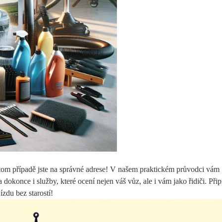
 tom případě‌ jste na správné⁣ adrese! V našem praktickém průvodci vám
okonce i​ služby, ‌které ocení​ nejen váš vůz, ale i vám jako řidiči.​ Připr
ízdu bez ⁣starostí!