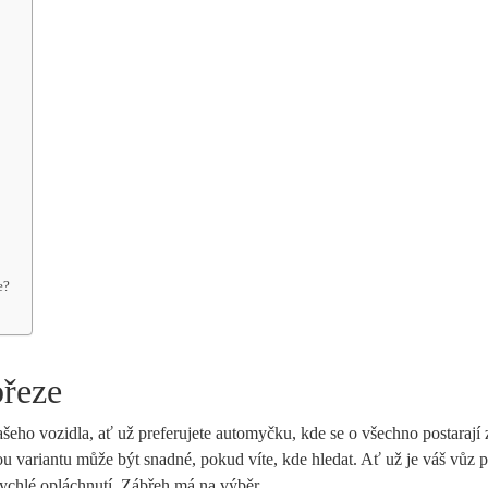
e?
březe
ašeho vozidla, ať už preferujete automyčku, kde se o ⁣všechno​ postarají z
 variantu může být snadné, pokud‌ víte, kde hledat. Ať už je váš vůz pl
 ⁣rychlé opláchnutí, Zábřeh má na výběr.