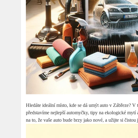
Hledáte ideální místo, kde se dá​ umýt auto v Zábřeze? V
představíme nejlepší automyčky, tipy na ekologické mytí a ⁣d
na to, že vaše auto bude‍ brzy jako nové, ⁢a užijte si čistou j