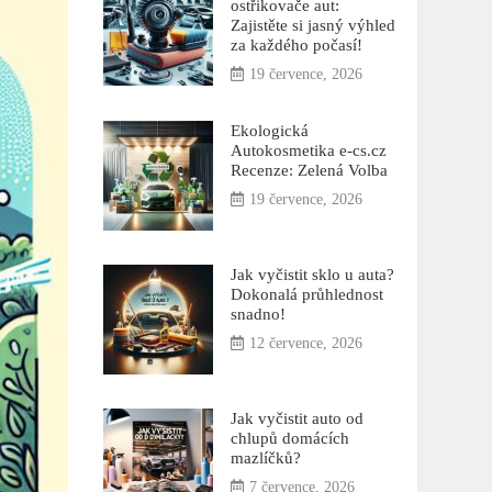
ostřikovače aut:
Zajistěte si jasný výhled
za každého počasí!
19 července, 2026
Ekologická
Autokosmetika e-cs.cz
Recenze: Zelená Volba
19 července, 2026
Jak vyčistit sklo u auta?
Dokonalá průhlednost
snadno!
12 července, 2026
Jak vyčistit auto od
chlupů domácích
mazlíčků?
7 července, 2026