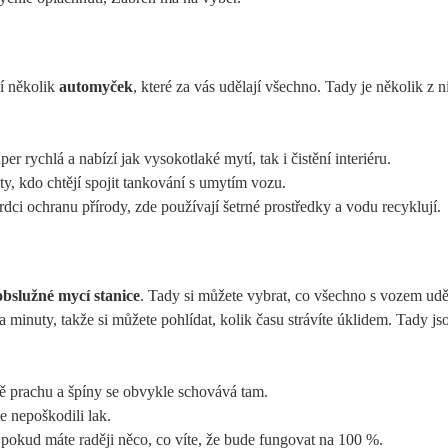
zí několik
automyček
, které za vás udělají všechno. Tady ⁣je několik z n
er‌ rychlá a nabízí jak vysokotlaké mytí, tak⁣ i čistění‌ interiéru.
 ty, kdo chtějí spojit tankování s umytím ⁤vozu.
dci ochranu přírody, zde používají šetrné prostředky a vodu recyklují.
bslužné mycí stanice
. Tady ​si můžete vybrat, co všechno s vozem udě
minuty, takže ⁤si můžete pohlídat, kolik ‍času strávíte ​úklidem. Tady jso
 prachu a špíny se obvykle⁣ schovává tam.
te nepoškodili lak.
 pokud máte ⁤raději něco, co víte, že bude​ fungovat na 100 %.