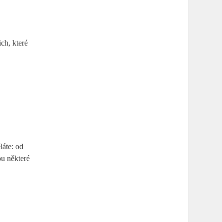
ich, které
láte: od
u​ některé