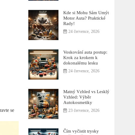
Kde si Mohu Sám Umýt
Motor Auta? Praktické
Rady!
24 července, 2026
Voskování auta postup:
Krok za krokem k
dokonalému lesku
24 července, 2026
Matný Vzhled vs Lesklý
Vzhled: Výběr
Autokosmetiky
avte ⁤se
23 července, 2026
Čím vyčistit trysky