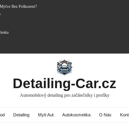
 Myčce Bez Poškození?
?
lesku
y
Detailing-Car.cz
Automobilový detailing pro začátečníky i profíky
od
Detailing
Mytí Aut
Autokosmetika
O Nás
Kont