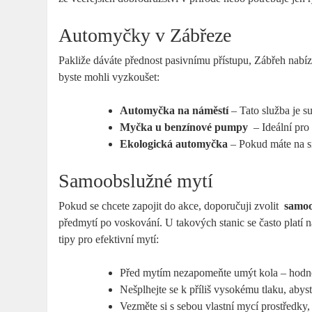
Automyčky v Zábřeze
Pakliže dáváte přednost pasivnímu přístupu, Zábřeh nabí
byste mohli​ vyzkoušet:
Automyčka na⁤ náměstí
– Tato služba je sup
Myčka⁢ u ⁣benzínové pumpy
⁣ – Ideální pro
Ekologická automyčka
– Pokud máte⁤ na sr
Samoobslužné mytí
Pokud se chcete⁣ zapojit⁤ do akce, doporučuji zvolit ⁢
samoo
⁢předmytí po voskování. U takových stanic se často platí na 
tipy⁣ pro efektivní mytí:
Před⁤ mytím ⁤nezapomeňte umýt kola – hodně
Nešplhejte ‌se k příliš ⁤vysokému‌ tlaku, abys
Vezměte si s sebou vlastní mycí prostředky,