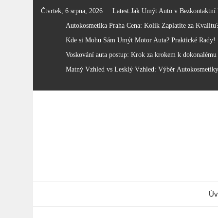
Skip
Čtvrtek, 6 srpna, 2026
Latest:
Jak Umýt Auto v Bezkontaktní
to
Autokosmetika Praha Cena: Kolik Zaplatíte za Kvalitu
content
Kde si Mohu Sám Umýt Motor Auta? Praktické Rady!
Voskování auta postup: Krok za krokem k dokonalému 
Matný Vzhled vs Lesklý Vzhled: Výběr Autokosmetik
Úv