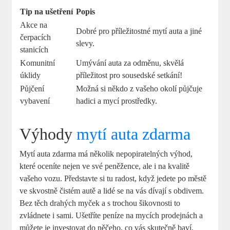
Tip na ušetření
Popis
Akce na
Dobré pro příležitostné mytí auta​ a‍ jiné
‌čerpacích
slevy.
stanicích
Komunitní
Umývání auta​ za odměnu, skvělá
úklidy
příležitost ‍pro sousedské setkání!
Půjčení
Možná si někdo z vašeho⁣ okolí půjčuje
vybavení
hadici a mycí prostředky.
Výhody
mytí auta zdarma
Mytí auta zdarma má několik nepopiratelných výhod,
které oceníte nejen ve své ⁢peněžence, ale i ‍na kvalitě
vašeho vozu. Představte si tu ‌radost,⁣ když jedete po městě
ve skvostně čistém autě a lidé se na vás ⁣dívají s obdivem.
Bez těch drahých myček ⁣a s⁤ trochou šikovnosti to
zvládnete i sami. ⁤Ušetříte peníze na mycích prodejnách a
‍můžete je ‌investovat do něčeho, co vás skutečně baví,