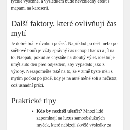
rychle vyschne, a výsledkem bude nevzhledný efekt‍ s
mapami na karoserii.
Další faktory, které ovlivňují čas
mytí
Je dobré brát v úvahu i počasí. Například po dešti nebo po
sněhové bouři je vždy správný čas uchopit hadici a jít na
⁤to. ⁣Naopak, pokud⁤ se chystáte na dlouhý⁣ výlet, ideální je
umýt auto den před odjezdem, aby vypadalo jako ⁤z
výroby. Nezapomeňte také na to,​ že v zimě byste měli s
mytím počkat po jízdě, kdy je na ⁣autě méně soli a nečistot,
⁤což usnadní⁣ práci.
Praktické‍ tipy
Kdo by nechtěl ​ušetřit?
Mnozí lidé
zapomínají​ na⁤ luxus samoobslužných
myček, které nabízejí skvělé výsledky za