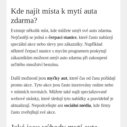
Kde najít místa k mytí auta
zdarma?
Existuje několik míst, ⁣kde můžete umýt ​své auto zdarma.
Nejčastěji se jedná‌ o
čerpací stanice
, které často nabízejí
‍speciální akce nebo slevy pro zákazníky. Například
některé čerpací stanice ‍s⁣ mycím programem poskytují
zákazníkům možnost umýt auto zdarma při zakoupení
určitého množství benzínu.
Další možností jsou
myčky ⁣aut
, které čas od⁣ času pořádají
promo akce. Tyto‍ akce jsou⁣ často inzerovány online nebo
v⁢ místních novinách. Můžete také najít⁣ specializované
webové⁢ stránky, které sledují tyto‌ nabídky a pravidelně je
aktualizují. Nepodceňujte ani⁤
sociální média
, kde firmy​
často zveřejňují své akce.