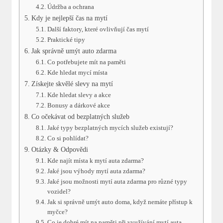
Údržba a ochrana
Kdy je nejlepší čas na mytí
Další faktory, které ovlivňují čas mytí
Praktické‍ tipy
Jak správně umýt auto zdarma
Co potřebujete mít na paměti
Kde hledat mycí místa
Získejte skvělé slevy na mytí
Kde hledat slevy a ⁢akce
Bonusy ⁤a dárkové akce
Co očekávat od bezplatných služeb
Jaké typy bezplatných⁢ mycích služeb existují?
Co si pohlídat?
Otázky & Odpovědi
Kde najít místa k mytí auta zdarma?
Jaké ‍jsou výhody mytí auta zdarma?
Jaké jsou možnosti mytí auta⁣ zdarma pro různé typy
vozidel?
Jak si správně umýt auto doma, když nemáte přístup k​
myčce?
Co je dobré mít na ​paměti při využívání mytí auta