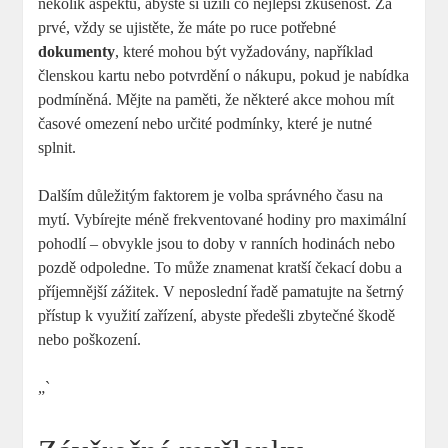
několik aspektů, abyste si užili co nejlepší zkušenost. Za
prvé, vždy se ujistěte, že máte po ruce potřebné
dokumenty
, které mohou být vyžadovány, například
členskou kartu nebo potvrdění o nákupu, pokud je⁢ nabídka
​podmíněná. Mějte na⁢ paměti, že některé akce mohou mít
časové‌ omezení nebo⁢ určité podmínky, které je nutné
splnit.
Dalším důležitým faktorem je volba správného času‍ na
mytí. ⁢Vybírejte méně frekventované hodiny pro maximální
pohodlí – obvykle jsou to doby v ranních hodinách ​nebo
pozdě odpoledne. To může znamenat kratší čekací dobu a
příjemnější zážitek. V neposlední řadě pamatujte na šetrný
přístup k využití zařízení, ​abyste předešli zbytečné škodě
‌nebo poškození.
„` ⁤