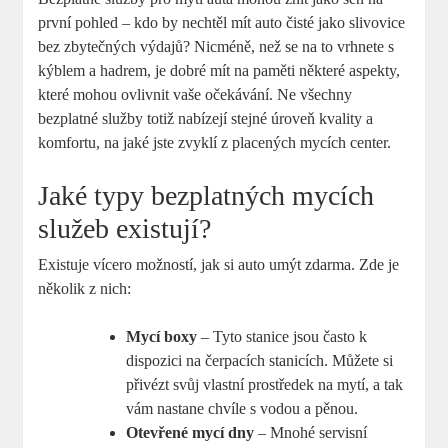
první pohled – kdo by nechtěl mít ⁢auto čisté⁢ jako slivovice
bez ⁣zbytečných ‌výdajů? Nicméně, než se na to vrhnete s
kýblem a hadrem, je dobré​ mít na paměti některé aspekty,
které⁤ mohou⁣ ovlivnit vaše⁤ očekávání. Ne všechny
bezplatné služby totiž nabízejí stejné úroveň kvality a ​
komfortu, na jaké jste zvyklí z placených⁣ mycích center.
Jaké typy bezplatných⁢ mycích
služeb existují?
Existuje vícero možností, jak si auto umýt ‍zdarma. Zde je
několik z nich:
Mycí ⁤boxy
– Tyto stanice jsou často k
⁤dispozici⁣ na‌ čerpacích stanicích. Můžete si
přivézt svůj vlastní prostředek na mytí, a​ tak
vám nastane chvíle ⁣s​ vodou a pěnou.
Otevřené mycí dny
– Mnohé servisní