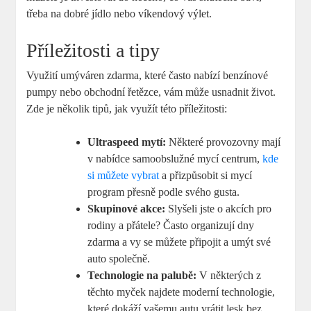
třeba ​na dobré⁢ jídlo nebo ‌víkendový výlet.
Příležitosti a tipy
Využití umýváren ⁢zdarma, které často nabízí benzínové
pumpy nebo obchodní řetězce, vám může usnadnit život.
Zde je několik​ tipů, jak využít této příležitosti:
Ultraspeed mytí:
Některé provozovny mají
v nabídce samoobslužné mycí centrum,
kde
si můžete vybrat
a přizpůsobit si⁤ mycí
program přesně ⁣podle​ svého gusta.
Skupinové akce:
Slyšeli jste⁣ o ⁢akcích pro
rodiny ⁢a přátele? Často‍ organizují dny
zdarma a vy se ⁢můžete připojit a umýt své
auto společně.
Technologie na ⁤palubě:
V některých z
těchto myček ‍najdete moderní technologie,
které dokáží vašemu autu vrátit lesk bez