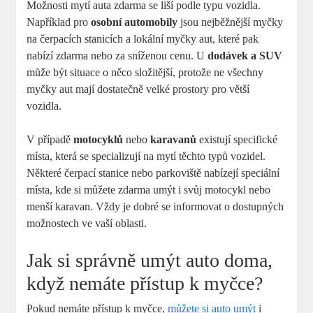
Možnosti ​mytí auta zdarma se liší podle typu vozidla.
‌Například pro
osobní automobily
jsou nejběžnější myčky
na čerpacích stanicích ‍a lokální ⁢myčky⁤ aut, ‌které ⁢pak
nabízí zdarma nebo za sníženou cenu. U
dodávek a SUV
‍může být situace o něco složitější, ‌protože ne všechny
myčky aut mají dostatečně velké prostory pro větší
vozidla.
V případě
motocyklů
nebo
karavanů
existují specifické
místa, která se specializují na mytí těchto typů vozidel.
Některé čerpací⁢ stanice nebo parkoviště nabízejí speciální
místa, kde ‍si⁤ můžete zdarma​ umýt ⁤i svůj ‍motocykl nebo
menší karavan. Vždy je dobré⁢ se informovat o dostupných‌
možnostech ve vaší oblasti.
Jak si správně umýt auto doma,
když nemáte přístup k​ myčce?
Pokud nemáte přístup k myčce, ⁤
můžete si auto umýt
i