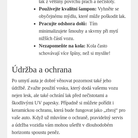
tak z většiny povrchu prach a nečistoty.
Používejte kvalitní ⁣šampon:
Vyhněte se
obyčejnému mýdlu, které může poškodit lak.
Pracujte odshora dolů:
⁤ Tím
minimalizujete šmouhy a skvrny ⁣při mytí
nižších částí ‍vozu.
Nezapomeňte na kola:
Kola často
schovávají více​ špíny, než si myslíte!
Údržba a ochrana
Po umytí auta je dobré ⁣věnovat pozornost také jeho
údržbě. Zvažte použití vosku, který dodá vašemu vozu
nejen lesk, ale ⁤také ochrání lak před nečistotami a
škodlivými UV ‌paprsky. Případně ‌si můžete pořídit i
keramickou ochranu, která bude fungovat jako „zbroj“ pro
vaše auto. Když už mluvíme o ochraně, pravidelný servis
a údržba vozidla vám mohou ušetřit v dlouhodobém
horizontu spoustu peněz.