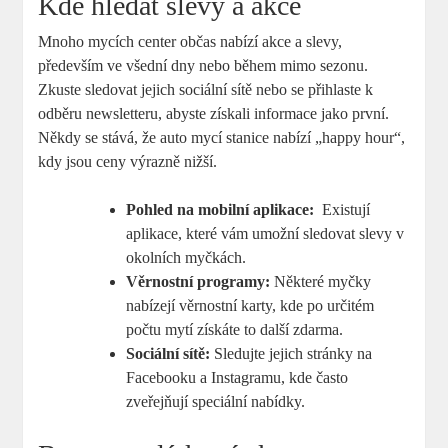
Kde hledat slevy a ⁢akce
Mnoho mycích⁣ center občas ⁢nabízí akce a slevy,
především ve ⁣všední dny nebo během mimo sezonu.
Zkuste sledovat jejich sociální ⁤sítě nebo se přihlaste k
‌odběru newsletteru, abyste získali informace jako první.
Někdy se stává, že‌ auto mycí stanice nabízí „happy hour“,
⁣kdy jsou ceny ‍výrazně nižší.
Pohled na mobilní⁣ aplikace:
‍ Existují
aplikace, které‌ vám⁤ umožní sledovat slevy v
okolních myčkách.
Věrnostní ⁣programy:
Některé myčky⁣
nabízejí věrnostní karty, kde po určitém
počtu⁤ mytí získáte to ⁤další​ zdarma.
Sociální sítě:
Sledujte ‌jejich⁤ stránky na
Facebooku a Instagramu, kde často
zveřejňují ⁤speciální nabídky.