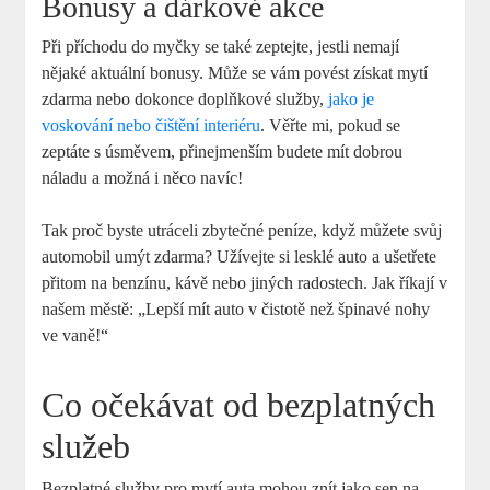
Bonusy ⁤a dárkové akce
Při příchodu do myčky se také zeptejte, jestli nemají
nějaké aktuální‌ bonusy. Může se vám‍ povést získat ‌mytí
zdarma nebo dokonce doplňkové služby,
jako je
voskování nebo čištění interiéru
. Věřte mi, pokud se
zeptáte s úsměvem, přinejmenším budete‍ mít dobrou
náladu a možná i něco ⁤navíc!
Tak proč byste utráceli zbytečné peníze, když můžete svůj
automobil umýt zdarma? Užívejte ​si lesklé auto a ušetřete
přitom‍ na benzínu, ⁢kávě nebo jiných radostech.⁣ Jak říkají v
našem‌ městě: „Lepší mít‌ auto v čistotě‌ než ⁣špinavé nohy
ve vaně!“
Co očekávat od bezplatných
služeb
Bezplatné služby pro mytí auta mohou znít jako sen na