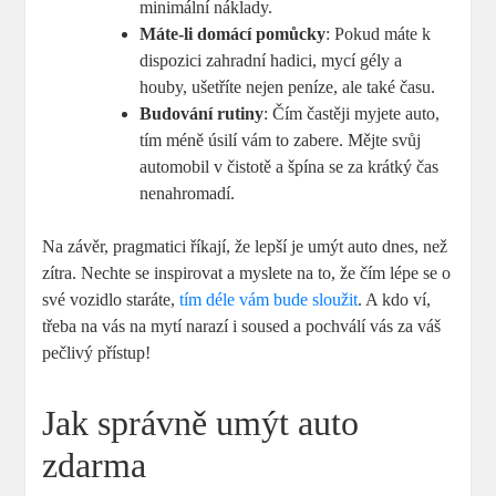
minimální náklady.
Máte-li domácí pomůcky
: Pokud máte k⁣
dispozici zahradní hadici, ‌mycí gély​ a
houby, ⁤ušetříte nejen⁢ peníze, ale také času.
Budování rutiny
:‌ Čím častěji⁣ myjete auto,
tím méně ​úsilí vám to zabere. Mějte svůj
automobil v čistotě a špína se​ za krátký čas
nenahromadí.
Na ‍závěr, pragmatici⁢ říkají, že lepší je umýt ‍auto dnes,‌ než
zítra. Nechte se inspirovat a myslete na ⁤to, že ‍čím lépe se o
své vozidlo staráte,
tím déle vám bude sloužit
. ⁢A kdo‌ ví,
třeba na vás ‍na mytí narazí i⁣ soused a ⁤pochválí vás za váš
‍pečlivý přístup!
Jak správně umýt auto
zdarma