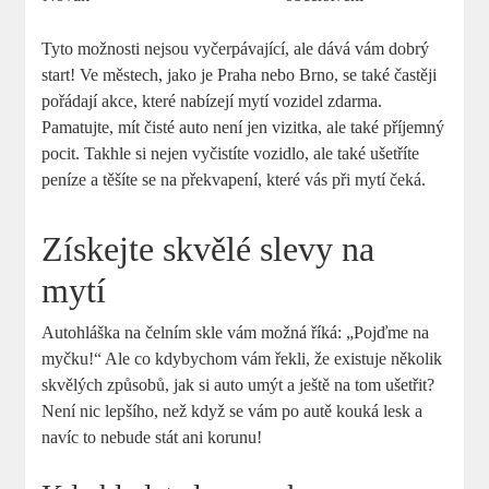
Tyto možnosti⁣ nejsou vyčerpávající, ale dává vám dobrý
start! Ve městech,‍ jako je Praha nebo Brno, se také častěji
pořádají akce,⁤ které​ nabízejí mytí‌ vozidel zdarma.
Pamatujte, mít čisté auto není jen vizitka, ale také příjemný⁢
pocit. Takhle si nejen vyčistíte vozidlo, ale také ušetříte
peníze a těšíte se⁢ na překvapení, které vás při mytí čeká.
Získejte skvělé slevy na
mytí
Autohláška⁤ na čelním skle ⁤vám možná říká: „Pojďme na
myčku!“‍ Ale co kdybychom vám řekli, že ‍existuje několik
skvělých způsobů, jak si auto umýt a ještě na tom ušetřit?
Není nic lepšího, než když se vám po autě kouká lesk a
navíc to nebude stát ani korunu!