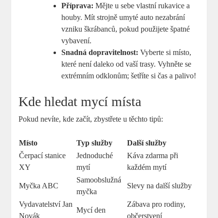
Příprava:
Mějte u sebe vlastní rukavice a
houby. Mít strojně ‌umyté auto nezabrání⁣
vzniku⁢ škrábanců, pokud použijete špatné
vybavení.
Snadná ⁢dopravitelnost:
Vyberte ⁤si místo,
které není ‌daleko od vaší trasy. Vyhněte se
extrémním odklonům; šetříte si čas a ‍palivo!
Kde hledat mycí místa
Pokud⁣ nevíte, kde⁢ začít, zbystřete u těchto tipů:
Místo
Typ služby
Další ⁢služby
Čerpací‌ stanice
Jednoduché
Káva zdarma ‍při
XY
mytí
každém mytí
Samoobslužná
Myčka ABC
Slevy ⁤na další služby
myčka
Vydavatelství Jan
Zábava ‍pro rodiny,
Mycí den
Novák
občerstvení