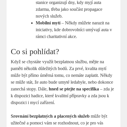
stanice organizují dny, ⁣kdy myjí auta
zdarma,‍ třeba jako součást propagace
nových služeb.
Mobilní mytí
– Někdy můžete narazit na
iniciativy, kde dobrovolníci umývají auta v‌
rámci charitativní akce.
Co si pohlídat?
Když​ se chystáte využít bezplatnou ‍službu, mějte na⁣
paměti několik důležitých bodů. Za prvé, kvalita mytí
může být přímo ‍úměrná tomu, co nemáte​ zaplatit. Někdy
se může ⁣stát, ⁤že auto ⁣bude umyté ledabyle, nebo dokonce
zanechá stopy. Dále,
hned ​se ​ptejte na specifika
– zda je
k dispozici hadice, které kvalitní přípravky⁣ a zda jsou k
dispozici⁤ i ⁣mycí ‌zařízení.
Srovnání bezplatných ⁢a placených služeb
může být
užitečné ‌a pomoci vám se rozhodnout, co je ‍pro ‌vás