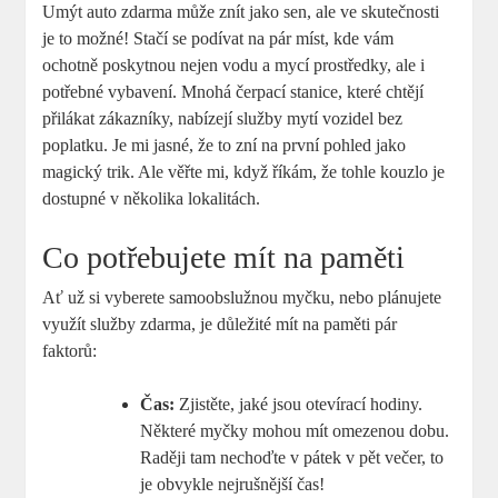
Umýt auto zdarma může ‍znít jako sen, ale ve skutečnosti
‍je to možné! Stačí se podívat na pár míst, ⁣kde vám
ochotně poskytnou nejen vodu a mycí prostředky, ale i
potřebné vybavení. Mnohá⁢ čerpací ⁣stanice, které chtějí
přilákat zákazníky, nabízejí služby mytí vozidel bez
poplatku. ⁢Je mi jasné, že to zní na první pohled jako
magický ⁤trik. Ale věřte mi, když říkám, že tohle kouzlo je
dostupné ⁢v několika lokalitách.
Co potřebujete mít na paměti
Ať⁤ už si vyberete⁢ samoobslužnou myčku,‌ nebo ​plánujete
využít služby zdarma, je důležité mít na paměti pár
faktorů:
Čas:
Zjistěte, jaké jsou otevírací hodiny.
Některé ‌myčky mohou mít omezenou⁣ dobu.
Raději tam nechoďte v pátek v pět večer, to
je obvykle nejrušnější čas!