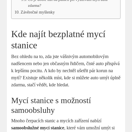
‍zdarma?
Závěrečné myšlenky
Kde najít bezplatné mycí
stanice
Bez ohledu‍ na to, zda jste vášnivým automobilovým
nadšencem​ nebo ​jen občasným řidičem, čisté auto přispívá
​k lepšímu pocitu. A ⁤kdo by nechtěl ušetřit pár korun na
mytí? Existuje několik ⁢míst, kde si můžete ‌auto umýt‍ úplně
zdarma, stačí ​vědět, kde hledat.
Mycí stanice s možností
samoobsluhy
Mnoho čerpacích‍ stanic a mycích zařízení nabízí⁢
samoobslužné mycí stanice
, které vám umožní umýt⁢ si