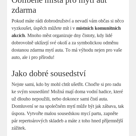
zdarma
Pokud máte rádi dobrodružství a ‍nevadí vám občas si ​něco‍
vyzkoušet,⁢ úspěch můžete mít ⁢i v⁣
místních komunitních
akcích
. Mnoho měst organizuje dny čistoty, kdy lidé
dobrovolně uklízejí své⁤ okolí a za symbolickou odměnu
dostanou zdarma mytí auta. To ‌má výhodu nejen pro vaše
auto, ale i pro přírodu!
Jako dobré sousedství
Nejste sami, kdo by mohl ‌chtít ušetřit. Choďte si pro radu
ke svým sousedům! Možná mají doma​ vodní hadice, ​které
už dlouho nepoužili, nebo dokonce sami čistí auta.
Domluvení‌ se ⁤na společném mytí může být jak zábava, tak‌
úspora. Vytvořte malou sousedskou mycí partu, zapněte⁤
pár repertoárových skladeb a ⁣máte z toho hned příjemnější
zážitek.