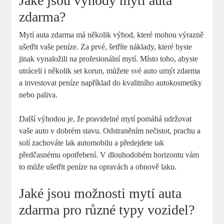
Jaké ‍jsou výhody mytí auta
zdarma?
Mytí⁣ auta zdarma má několik výhod, které mohou ‍výrazně
⁣ušetřit vaše peníze. Za prvé, šetříte náklady, které byste
jinak vynaložili na profesionální mytí. Místo toho, ⁣abyste‌
utráceli i několik set korun, můžete své auto umýt zdarma
a investovat peníze například do kvalitního autokosmetiky​
nebo paliva.
Další výhodou je, ⁣že‌ pravidelné mytí pomáhá udržovat
vaše auto v dobrém stavu. Odstraněním nečistot, prachu a
solí⁣ zachováte lak⁢ automobilu a předejdete tak
předčasnému opotřebení. V ⁤dlouhodobém horizontu vám
to ⁣může ušetřit peníze⁤ na opravách a obnově laku.
Jaké jsou možnosti mytí auta⁣
zdarma pro různé typy vozidel?