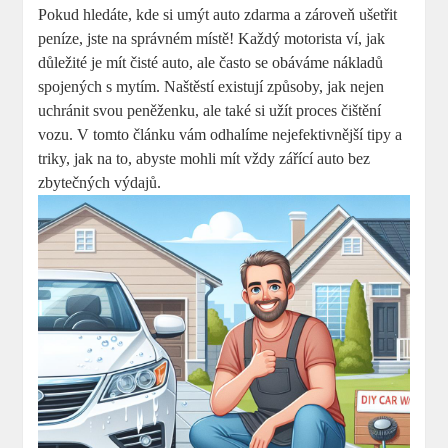
Pokud hledáte, kde‍ si umýt auto ‍zdarma a zároveň ​ušetřit
‍peníze, jste ​na správném místě! Každý motorista ví, jak
důležité je mít čisté auto, ale často se obáváme nákladů
spojených ⁢s mytím. Naštěstí existují způsoby, jak⁤ nejen‍
uchránit svou peněženku, ​ale také si užít proces čištění
vozu. V tomto článku vám odhalíme nejefektivnější tipy⁤ a
triky, jak na to, abyste mohli mít vždy zářící auto bez
zbytečných výdajů.