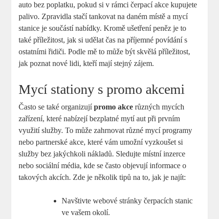
auto bez poplatku, pokud si v rámci ⁣čerpací akce kupujete
palivo. Zpravidla⁢ stačí tankovat na daném místě a mycí
stanice je součástí‌ nabídky. ⁤Kromě ⁢ušetření peněz je‌ to
také příležitost, jak‍ si udělat čas na příjemné ‍povídání s
ostatními řidiči. Podle mě to může být ​skvělá příležitost,
jak ‌poznat nové lidi, kteří mají stejný zájem.
Mycí stationy⁢ s promo akcemi
Často se také organizují
promo akce
různých mycích‌
zařízení, které nabízejí bezplatné mytí aut při ​prvním‍
využití​ služby. To‌ může⁣ zahrnovat různé mycí programy
nebo partnerské akce, které vám ⁢umožní vyzkoušet si⁤
služby bez jakýchkoli nákladů. Sledujte místní inzerce
nebo ⁤sociální média, kde se často objevují informace o
takových akcích. Zde je několik ⁢tipů na to, jak je najít:
Navštivte webové stránky čerpacích stanic
ve vašem okolí.