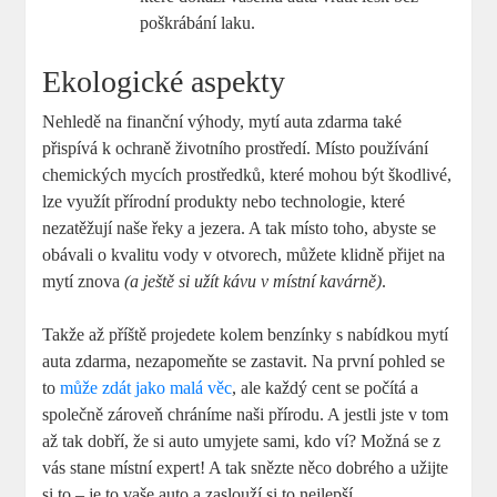
poškrábání laku.
Ekologické aspekty
Nehledě na finanční⁣ výhody, mytí auta zdarma⁤ také
‌přispívá k ochraně životního prostředí. Místo používání
chemických mycích prostředků, které mohou být škodlivé,
lze ⁣využít přírodní produkty nebo​ technologie, které
nezatěžují⁤ naše řeky a jezera. ⁢A tak místo toho,⁤ abyste se
obávali o ⁣kvalitu vody v otvorech, můžete klidně přijet na
mytí znova
(a ještě si užít kávu v místní kavárně)
.
Takže až příště projedete kolem benzínky s nabídkou mytí
auta zdarma, nezapomeňte se zastavit. Na⁤ první pohled⁢ se
to
může zdát jako malá věc
, ale ⁤každý ⁣cent se počítá a
společně zároveň chráníme naši přírodu. A jestli jste v tom
až tak dobří, že ⁤si auto umyjete sami, ⁣kdo ví? Možná se z
vás stane místní expert! A tak snězte něco‌ dobrého a užijte
si to – je to vaše auto a zaslouží si to nejlepší.