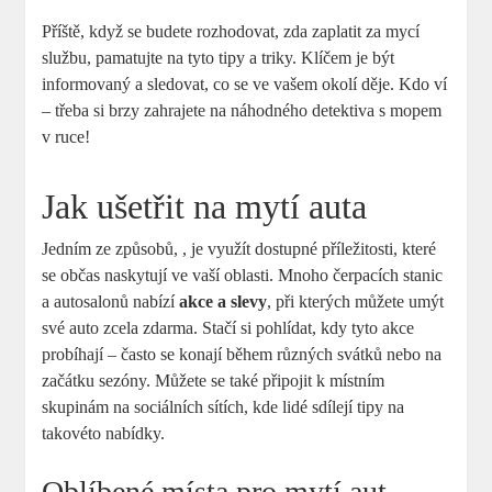
Příště, ​když se budete rozhodovat, zda ‌zaplatit za mycí
službu, pamatujte na tyto tipy a triky. Klíčem je být
informovaný a sledovat, ‍co ⁣se ve vašem okolí děje. Kdo ví
– třeba si brzy zahrajete na náhodného ​detektiva s ⁢mopem
v ruce!
Jak ušetřit na mytí auta
Jedním ze způsobů, , je využít dostupné příležitosti, které
se občas naskytují ve ⁤vaší oblasti. Mnoho⁢ čerpacích stanic
a autosalonů nabízí
akce a slevy
, při kterých můžete umýt
své auto zcela zdarma.⁢ Stačí si pohlídat, ⁢kdy tyto akce
probíhají ‍– často se konají během ‌různých svátků nebo na
začátku sezóny. Můžete se také připojit k místním
⁣skupinám na‌ sociálních sítích,‌ kde lidé sdílejí⁣ tipy na
takovéto nabídky.
Oblíbené místa pro mytí aut