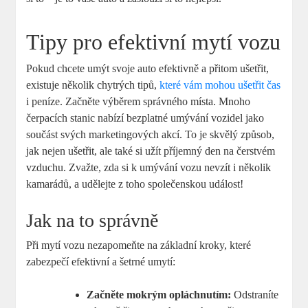
Tipy pro efektivní mytí vozu
Pokud chcete umýt svoje‌ auto efektivně ​a přitom ušetřit,​
existuje⁣ několik‌ chytrých tipů,
které vám mohou ušetřit čas
i ‌peníze. Začněte výběrem⁣ správného místa. Mnoho
čerpacích stanic nabízí‍ bezplatné umývání ‍vozidel jako
součást svých marketingových akcí. To je skvělý způsob,
jak nejen​ ušetřit, ale také si užít příjemný den na čerstvém
vzduchu. Zvažte, zda si ⁤k umývání vozu nevzít i několik
kamarádů, a‍ udělejte z toho společenskou událost!
Jak na to správně
Při ‍mytí vozu⁤ nezapomeňte na⁣ základní kroky,​ které
⁣zabezpečí ‌efektivní a šetrné umytí:
Začněte mokrým opláchnutím:
Odstraníte