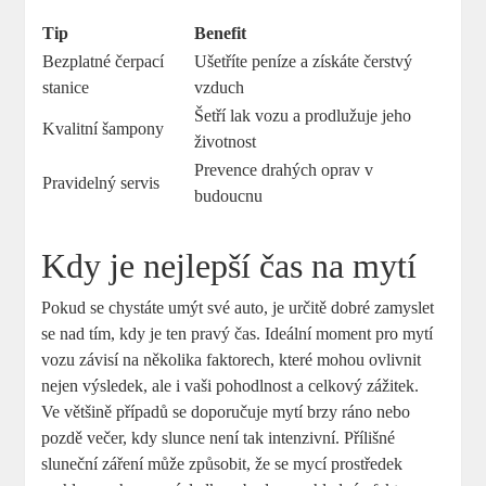
Tip
Benefit
Bezplatné čerpací
Ušetříte peníze a získáte čerstvý
stanice
vzduch
Šetří lak vozu a prodlužuje jeho
Kvalitní šampony
životnost
Prevence drahých oprav v
Pravidelný servis
budoucnu
Kdy je nejlepší čas na mytí
Pokud se chystáte umýt své auto,​ je určitě ⁢dobré zamyslet
se nad tím, kdy je ten pravý ⁢čas. Ideální moment pro mytí
vozu závisí na několika faktorech, které mohou ovlivnit
‍nejen ⁤výsledek, ale i ​vaši pohodlnost​ a celkový zážitek.
⁣Ve ⁣většině případů se doporučuje mytí brzy ráno ⁤nebo
pozdě večer, kdy slunce není tak intenzivní. Přílišné​
sluneční záření může způsobit, že se mycí prostředek