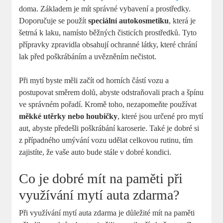
doma. Základem je mít správné vybavení a prostředky.
Doporučuje se ⁤použít
speciální autokosmetiku
, která je
šetrná k laku,⁤ namísto běžných čisticích prostředků. Tyto
přípravky ​zpravidla obsahují ochranné látky, které chrání
lak před ‍poškrábáním a uvězněním nečistot.
Při mytí byste měli začít od horních částí vozu a
postupovat směrem dolů,⁢ abyste odstraňovali prach a špínu
ve správném ‌pořadí. Kromě toho, nezapomeňte používat
měkké utěrky nebo ⁢houbičky
, které jsou určené pro mytí
aut,‍ abyste ‌předešli poškrábání karoserie. Také ‍je dobré si
z​ případného umývání​ vozu udělat celkovou rutinu, ⁢tím
zajistíte, že vaše auto bude stále v dobré kondici.
Co je dobré mít na ​paměti při
využívání mytí auta ‍zdarma?
Při využívání mytí ⁢auta zdarma je důležité mít na paměti