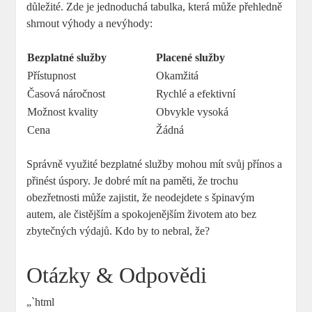
důležité. Zde je ​jednoduchá tabulka, která může přehledně
shrnout výhody a nevýhody:
Bezplatné služby
Placené služby
Přístupnost
Okamžitá
Časová ⁣náročnost
Rychlé a efektivní
Možnost​ kvality
Obvykle vysoká
Cena
Žádná
Správně⁤ využité bezplatné služby mohou mít svůj ⁤přínos a
přinést úspory.⁢ Je ⁤dobré mít na paměti, že ⁢trochu
obezřetnosti může zajistit, že neodejdete s ​špinavým
autem, ale čistějším a spokojenějším životem‌ ato bez⁤
zbytečných výdajů. Kdo by to nebral, že?
Otázky & Odpovědi
„`html