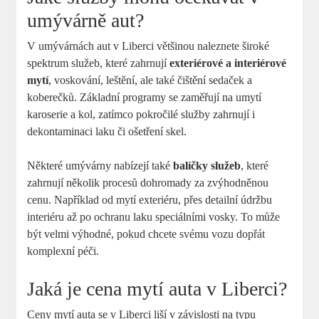
umývárně aut?
V umývárnách aut v Liberci většinou naleznete široké
spektrum služeb, které zahrnují
exteriérové a interiérové
mytí
, voskování, leštění, ale také čištění sedaček a
koberečků. Základní programy se zaměřují na umytí
karoserie a kol, zatímco pokročilé služby zahrnují i
dekontaminaci laku či ošetření skel.
Některé umývárny nabízejí také
balíčky služeb
, které
zahrnují několik procesů dohromady za zvýhodněnou
cenu. Například od mytí exteriéru, přes detailní údržbu
interiéru až po ochranu laku speciálními vosky. To může
být velmi výhodné, pokud chcete svému vozu dopřát
komplexní péči.
Jaká je cena mytí auta v Liberci?
Ceny mytí auta se v Liberci liší v závislosti na typu