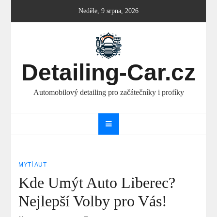
Skip
Neděle, 9 srpna, 2026
to
content
Detailing-Car.cz
Automobilový detailing pro začátečníky i profíky
MYTÍ AUT
Kde Umýt Auto Liberec?
Nejlepší Volby pro Vás!