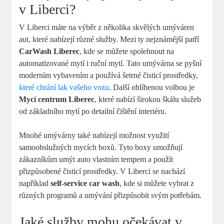
v Liberci?
V Liberci máte na výběr z několika skvělých umýváren
aut, které nabízejí různé služby. Mezi ty nejznámější patří
CarWash Liberec
, kde se můžete spolehnout na
automatizované mytí i ruční mytí. Tato umývárna se pyšní
moderním vybavením a používá šetrné čisticí prostředky,
které chrání lak vašeho vozu
. Další oblíbenou volbou je
Mycí centrum Liberec
, které nabízí širokou škálu služeb
od základního mytí po detailní čištění interiéru.
Mnohé umývárny také nabízejí možnost využití
samoobslužných mycích boxů. Tyto boxy umožňují
zákazníkům umýt auto vlastním tempem a použít
přizpůsobené čisticí prostředky. V Liberci se nachází
například
self-service car wash
, kde si můžete vybrat z
různých programů a umývání přizpůsobit svým potřebám.
Jaké služby mohu očekávat v