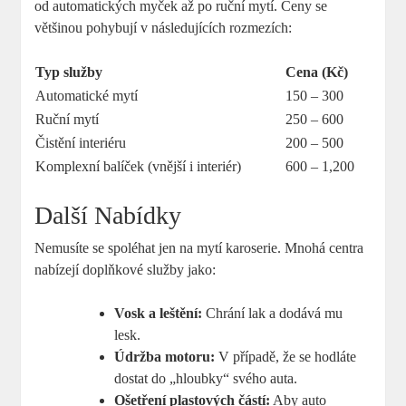
od automatických myček až po ruční mytí. Ceny se
většinou pohybují v následujících rozmezích:
Typ služby
Cena (Kč)
Automatické mytí
150 – 300
Ruční mytí
250 – 600
Čistění interiéru
200 – 500
Komplexní balíček (vnější i interiér)
600 – 1,200
Další Nabídky
Nemusíte se spoléhat jen na mytí karoserie. Mnohá centra
nabízejí doplňkové služby jako:
Vosk a leštění:
Chrání lak a dodává mu
lesk.
Údržba motoru:
V případě, že se hodláte
dostat do „hloubky“ svého auta.
Ošetření plastových částí:
Aby auto