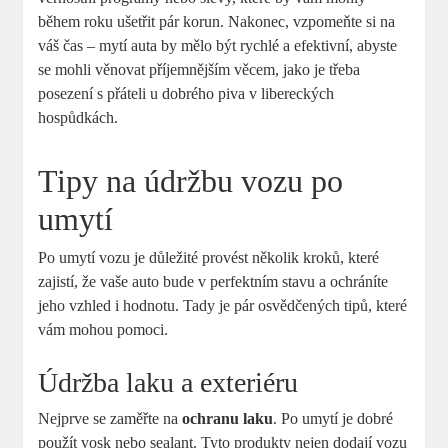
během roku ušetřit pár korun. Nakonec, vzpomeňte si na
váš čas – mytí auta by mělo být rychlé a efektivní, abyste
se mohli věnovat příjemnějším věcem, jako je třeba
posezení s přáteli u dobrého piva v libereckých
hospůdkách.
Tipy na údržbu vozu po
umytí
Po umytí vozu je důležité provést několik kroků, které
zajistí, že vaše auto bude v perfektním stavu a ochráníte
jeho vzhled i hodnotu. Tady je pár osvědčených tipů, které
vám mohou pomoci.
Údržba laku a exteriéru
Nejprve se zaměřte na
ochranu laku
. Po umytí je dobré
použít vosk nebo sealant. Tyto produkty nejen dodají vozu