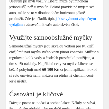
Ušetření při mytí vozu v Liberci může být mnohem
jednodušší, než si myslíte. Pokud pravidelně myjete své
auto, může se to v dlouhodobém horizontu pěkně
prodražit. Zde je několik tipů,
jak se vyhnout zbytečným
výdajům
a zároveň mít vaše auto skvěle čisté.
Využijte samoobslužné myčky
Samoobslužné myčky jsou skvělou volbou pro ty, kteří
chtějí mít nad mytím svého vozu plnou kontrolu. Můžete si
regulovat, kolik vody a čistících prostředků použijete, a
tím snížit náklady. Například ceny za mytí v Liberci se
běžně pohybují mezi
60-100 Kč
za jednu aplikaci. Pokud
si auto umyjete sami, můžete na přídavné chemii i ceně
ještě ušetřit.
Časování je klíčové
Dávejte pozor na počasí a sezónní akce. Někdy se stává,
že v určitém období nebo po dešti myčky nabízejí slevy.