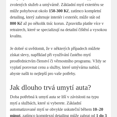
zvolených služeb a umývárně. Základní mytí exteriéru se
může pohybovat okolo
150-300 Kč
, zatímco kompletní
detailing, který zahrnuje interiér i exteriér, může stát od
800 Kč
až po několik tisíc korun. Zpravidla platíte více v
retrairech, které se specializují na detailní čištění a vysokou
kvalitu.
Je dobré si uvědomit, že v některých případech můžete
získat slevy, například při využívání častého mytí
prostřednictvím členství či věrnostního programu. Vždy se
vyplatí porovnat cenu a služby, které umývárna nabízí,
abyste našli to nejlepší pro vaše potřeby.
Jak dlouho trvá umytí auta?
Doba potřebná k umytí auta se liší v závislosti na typu
mytí a službách, které si vyberete. Základní
automatizované mytí se obvykle uskuteční během
10–20
minut
, zatímco komplexní detailing může zabrat od
1 do 3