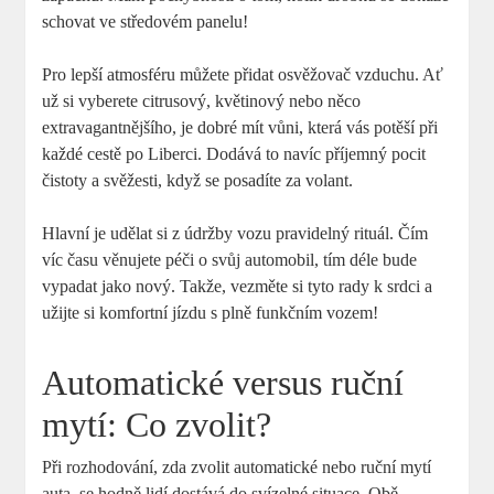
schovat ve středovém panelu!
Pro lepší atmosféru můžete přidat osvěžovač vzduchu. Ať
už si vyberete citrusový, květinový nebo něco
extravagantnějšího, je dobré mít vůni, která vás potěší při
každé cestě po Liberci. Dodává to navíc příjemný pocit
čistoty a svěžesti, když se posadíte za volant.
Hlavní je udělat si z údržby vozu pravidelný rituál. Čím
víc času věnujete péči o svůj automobil, tím déle bude
vypadat jako nový. Takže, vezměte si tyto rady k srdci a
užijte si komfortní jízdu s plně funkčním vozem!
Automatické versus ruční
mytí: Co zvolit?
Při rozhodování, zda zvolit automatické nebo ruční mytí
auta, se hodně lidí dostává do svízelné situace. Obě