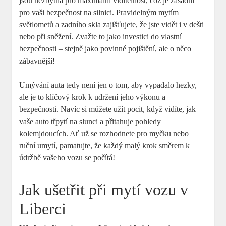
jsou nezbytná pro maximální viditelnost, což je zásadní
pro vaši bezpečnost na silnici. Pravidelným mytím
světlometů a zadního skla zajišťujete, že jste vidět i v dešti
nebo při sněžení. Zvažte to jako investici do vlastní
bezpečnosti – stejně jako povinné pojištění, ale o něco
zábavnější!
Umývání auta tedy není jen o tom, aby vypadalo hezky,
ale je to klíčový krok k udržení jeho výkonu a
bezpečnosti. Navíc si můžete užít pocit, když vidíte, jak
vaše auto třpytí na slunci a přitahuje pohledy
kolemjdoucích. Ať už se rozhodnete pro myčku nebo
ruční umytí, pamatujte, že každý malý krok směrem k
údržbě vašeho vozu se počítá!
Jak ušetřit při mytí vozu v
Liberci