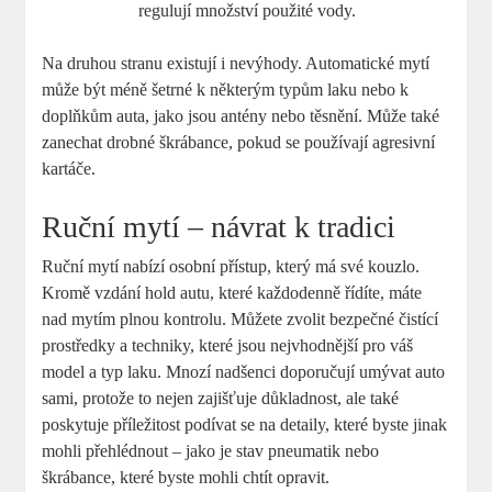
regulují množství použité vody.
Na druhou stranu existují i nevýhody. Automatické mytí
může být méně šetrné k některým typům laku nebo k
doplňkům auta, jako jsou antény nebo těsnění. Může také
zanechat drobné škrábance, pokud se používají agresivní
kartáče.
Ruční mytí – návrat k tradici
Ruční mytí nabízí osobní přístup, který má své kouzlo.
Kromě vzdání hold autu, které každodenně řídíte, máte
nad mytím plnou kontrolu. Můžete zvolit bezpečné čistící
prostředky a techniky, které jsou nejvhodnější pro váš
model a typ laku. Mnozí nadšenci doporučují umývat auto
sami, protože to nejen zajišťuje důkladnost, ale také
poskytuje příležitost podívat se na detaily, které byste jinak
mohli přehlédnout – jako je stav pneumatik nebo
škrábance, které byste mohli chtít opravit.