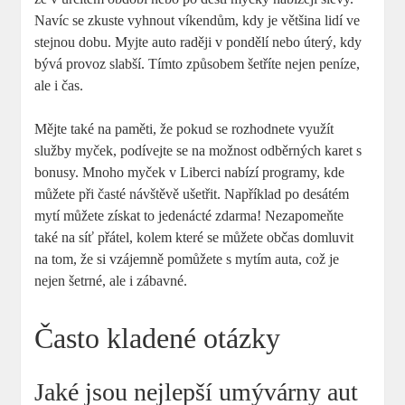
Navíc se zkuste vyhnout víkendům, kdy je většina lidí ve
stejnou dobu. Myjte auto raději v pondělí nebo úterý, kdy
bývá provoz slabší. Tímto způsobem šetříte nejen peníze,
ale i čas.
Mějte také na paměti, že pokud se rozhodnete využít
služby myček, podívejte se na možnost odběrných karet s
bonusy. Mnoho myček v Liberci nabízí programy, kde
můžete při časté návštěvě ušetřit. Například po desátém
mytí můžete získat to jedenácté zdarma! Nezapomeňte
také na síť přátel, kolem které se můžete občas domluvit
na tom, že si vzájemně pomůžete s mytím auta, což je
nejen šetrné, ale i zábavné.
Často kladené otázky
Jaké jsou nejlepší umývárny aut