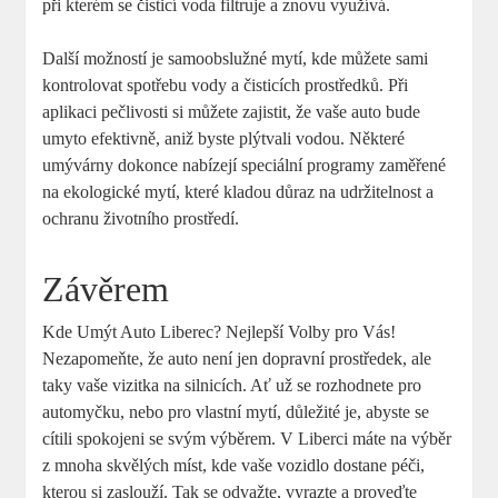
při kterém se čisticí voda filtruje a znovu využívá.
Další možností je samoobslužné mytí, kde můžete sami
kontrolovat spotřebu vody a čisticích prostředků. Při
aplikaci pečlivosti si můžete zajistit, že vaše auto bude
umyto efektivně, aniž byste plýtvali vodou. Některé
umývárny dokonce nabízejí speciální programy zaměřené
na ekologické mytí, které kladou důraz na udržitelnost a
ochranu životního prostředí.
Závěrem
Kde Umýt Auto Liberec? Nejlepší Volby pro Vás!
Nezapomeňte, že auto není jen dopravní prostředek, ale
taky vaše vizitka na silnicích. Ať už se rozhodnete pro
automyčku, nebo pro vlastní mytí, důležité je, abyste se
cítili spokojeni se svým výběrem. V Liberci máte na výběr
z mnoha skvělých míst, kde vaše vozidlo dostane péči,
kterou si zaslouží. Tak se odvažte, vyrazte a proveďte