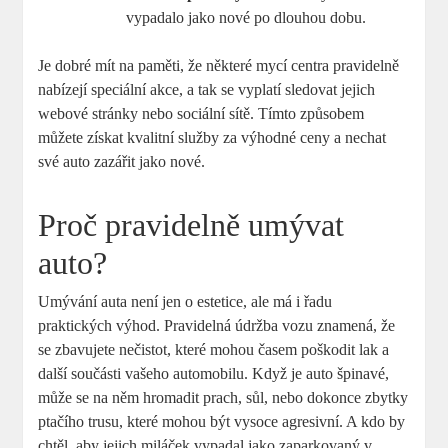
vypadalo jako nové po dlouhou dobu.
Je dobré mít na paměti, že některé mycí centra pravidelně
nabízejí speciální akce, a tak se vyplatí sledovat jejich
webové stránky nebo sociální sítě. Tímto způsobem
můžete získat kvalitní služby za výhodné ceny a nechat
své auto zazářit jako nové.
Proč pravidelně umývat
auto?
Umývání auta není jen o estetice, ale má i řadu
praktických výhod. Pravidelná údržba vozu znamená, že
se zbavujete nečistot, které mohou časem poškodit lak a
další součásti vašeho automobilu. Když je auto špinavé,
může se na něm hromadit prach, sůl, nebo dokonce zbytky
ptačího trusu, které mohou být vysoce agresivní. A kdo by
chtěl, aby jejich miláček vypadal jako zaparkovaný v