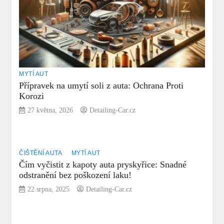
MYTÍ AUT
Přípravek na umytí soli z auta: Ochrana Proti
Korozi
27 května, 2026
Detailing-Car.cz
ČIŠTĚNÍ AUTA
MYTÍ AUT
Čím vyčistit z kapoty auta pryskyřice: Snadné
odstranění bez poškození laku!
22 srpna, 2025
Detailing-Car.cz