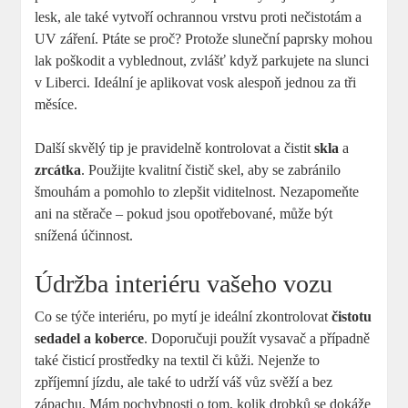
lesk, ale také vytvoří ochrannou vrstvu proti nečistotám a
UV záření. Ptáte se proč? Protože sluneční paprsky mohou
lak poškodit a vyblednout, zvlášť když parkujete na slunci
v Liberci. Ideální je aplikovat vosk alespoň jednou za tři
měsíce.
Další skvělý tip je pravidelně kontrolovat a čistit
skla
a
zrcátka
. Použijte kvalitní čistič skel, aby se zabránilo
šmouhám a pomohlo to zlepšit viditelnost. Nezapomeňte
ani na stěrače – pokud jsou opotřebované, může být
snížená účinnost.
Údržba interiéru vašeho vozu
Co se týče interiéru, po mytí je ideální zkontrolovat
čistotu
sedadel a koberce
. Doporučuji použít vysavač a případně
také čisticí prostředky na textil či kůži. Nejenže to
zpříjemní jízdu, ale také to udrží váš vůz svěží a bez
zápachu. Mám pochybnosti o tom, kolik drobků se dokáže