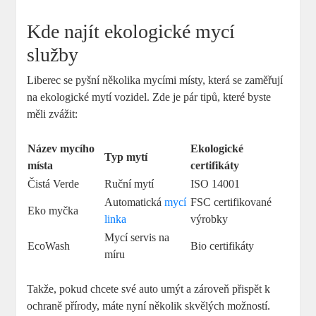
Kde najít ekologické mycí
služby
Liberec se pyšní několika mycími místy, která se zaměřují
na ekologické mytí vozidel. Zde je pár tipů, které byste
měli zvážit:
Název mycího
Ekologické
Typ mytí
místa
certifikáty
Čistá Verde
Ruční mytí
ISO 14001
Automatická
mycí
FSC certifikované
Eko myčka
linka
výrobky
Mycí servis na
EcoWash
Bio certifikáty
míru
Takže, pokud chcete své auto umýt a zároveň přispět k
ochraně přírody, máte nyní několik skvělých možností.