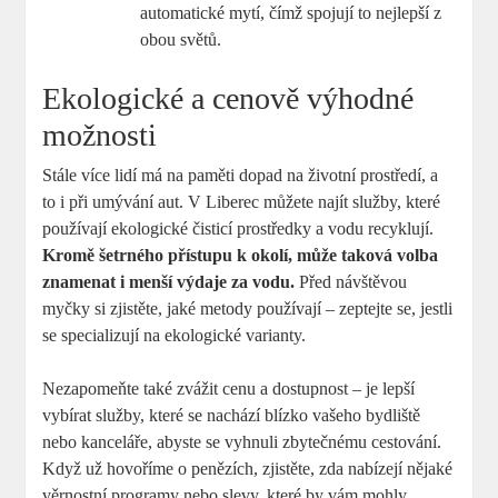
automatické mytí, čímž spojují to nejlepší z
obou světů.
Ekologické a cenově výhodné
možnosti
Stále více lidí má na paměti dopad na životní prostředí, a
to i při umývání aut. V Liberec můžete najít služby, které
používají ekologické čisticí prostředky a vodu recyklují.
Kromě šetrného přístupu k okolí, může taková volba
znamenat i menší výdaje za vodu.
Před návštěvou
myčky si zjistěte, jaké metody používají – zeptejte se, jestli
se specializují na ekologické varianty.
Nezapomeňte také zvážit cenu a dostupnost – je lepší
vybírat služby, které se nachází blízko vašeho bydliště
nebo kanceláře, abyste se vyhnuli zbytečnému cestování.
Když už hovoříme o penězích, zjistěte, zda nabízejí nějaké
věrnostní programy nebo slevy, které by vám mohly