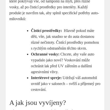
které pokrývají vše, od ‌šamponů na ‍mytí, ⁤přes různé
vosky, ‍až po ⁢čisticí prostředky pro interiéry. Každý
produkt je ⁢navržen tak, ⁤aby splnil specifické potřeby auto-
milovníků:
Čistící prostředky:
​ Hlavně pokud máte
děti, víte, jak snadno se⁢ do auta‌ dostanou
různé nečistoty. Čistící⁣ prostředky ‍pomohou
s rychlým odstraněním těchto‌ skvrn.
Ochranné‍ vosky:
Chcete, aby vaše‍ auto⁢
vypadalo​ jako ‌nové? Voskování může
ochránit ⁢lak ⁣před UV zářením a ⁤dalšími
agresivními vlivy.
Interiérové spreje:
Udržují váš automobil​
uvnitř jako v salonech – svěží a příjemný⁢ pro
cestování.
A jak jsou vyvíjeny?