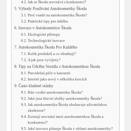
Jak se Škoda srovnává ‌s konkurencí?
Výhody Používání Autokosmetiky‍ Škoda
Proč vsadit na ‍autokosmetiku Škoda?
Praktické ‍tipy⁤ pro údržbu
Inovace v Autokosmetice Škoda
Ekologické přístupy
Technologické inovace
Autokosmetika Škoda Pro Každého
Kolik produktů⁢ a co⁢ obsahují?
A jak jsou vyvíjeny?
Tipy‍ na Údržbu⁣ Vozidla ​s Autokosmetikou Škoda
Pravidelná péče o karoserii
Interiér jako nový v několika krocích
Často kladené otázky
Kdo ​vyrábí autokosmetiku Škoda?
Jaké jsou hlavní složky autokosmetiky ​Škoda?
Jak autokosmetika Škoda obohacuje uživatelskou
zkušenost?
Existují srovnání mezi autokosmetikou Škoda a
konkurencí?
Jaké inovace ​plánuje⁣ Škoda v oblasti autokosmetiky?