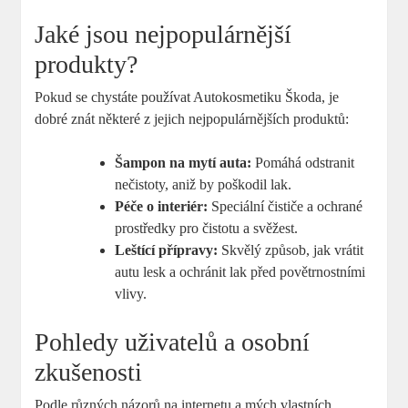
Jaké ⁢jsou nejpopulárnější
produkty?
Pokud se chystáte ‍používat Autokosmetiku Škoda, je
dobré znát ⁢některé z jejich nejpopulárnějších produktů:
Šampon na mytí auta:
Pomáhá odstranit
nečistoty, aniž ⁣by poškodil lak.
Péče o ​interiér:
Speciální čističe a ochrané
prostředky ⁢pro čistotu a svěžest.
Leštící ​přípravy:
Skvělý‍ způsob,⁢ jak vrátit
autu⁤ lesk⁤ a ochránit lak před povětrnostními
⁢vlivy.
Pohledy uživatelů ⁤a osobní
zkušenosti
Podle různých názorů na internetu a ⁢mých vlastních