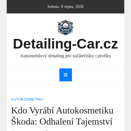
Skip
Sobota, 8 srpna, 2026
to
content
Detailing-Car.cz
Automobilový detailing pro začátečníky i profíky
AUTOKOSMETIKA
Kdo Vyrábí Autokosmetiku
Škoda: Odhalení Tajemství