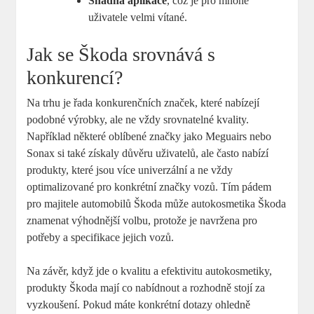
Snadná aplikace
, což je⁣ pro mnohé
uživatele velmi vítané.
Jak se Škoda srovnává ‌s
konkurencí?
Na trhu​ je řada konkurenčních značek, ‍které nabízejí
podobné výrobky, ⁢ale ne vždy srovnatelné kvality.
⁢Například některé‍ oblíbené značky jako Meguairs⁢ nebo
Sonax si také získaly důvěru uživatelů, ‍ale často nabízí
produkty, které jsou více univerzální ‌a ne vždy
optimalizované ‌pro konkrétní⁢ značky vozů. Tím pádem
pro ‍majitele‍ automobilů Škoda ‌může autokosmetika Škoda
znamenat výhodnější‍ volbu, protože je navržena pro
potřeby a specifikace‌ jejich vozů.
Na závěr, když⁣ jde o ​kvalitu⁣ a⁣ efektivitu autokosmetiky,
produkty Škoda mají co nabídnout a rozhodně stojí za⁤
vyzkoušení. Pokud⁤ máte ⁤konkrétní dotazy ohledně