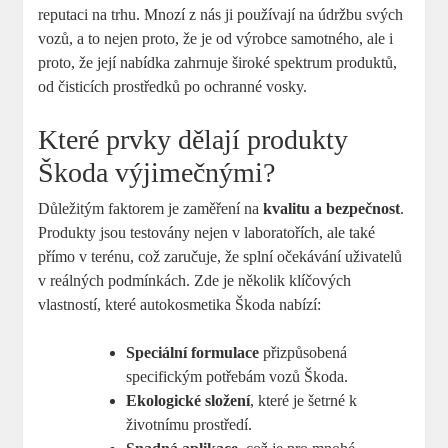
reputaci na‌ trhu. ⁢Mnozí z nás‍ ji používají na ⁢údržbu svých
vozů, a to nejen proto, že ⁣je od výrobce samotného, ale i
proto, že⁢ její nabídka zahrnuje široké spektrum produktů,
od ​čisticích prostředků po ochranné ‌vosky.
Které prvky dělají produkty
Škoda výjimečnými?
Důležitým faktorem je ​zaměření na
kvalitu a bezpečnost
.
⁣Produkty jsou testovány nejen v ‍laboratořích, ale také
přímo ‍v terénu,⁣ což zaručuje,‌ že splní​ očekávání‍ uživatelů
v reálných podmínkách. Zde je ⁣několik klíčových
vlastností, které autokosmetika Škoda nabízí:
Speciální‌ formulace
přizpůsobená
‍specifickým potřebám vozů Škoda.
Ekologické složení
, které je⁤ šetrné k
životnímu prostředí.