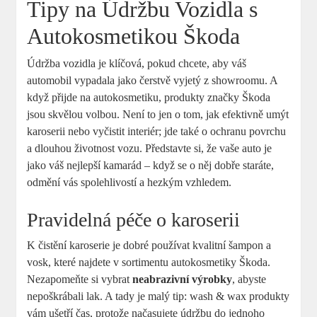
Tipy‍ na Údržbu⁣ Vozidla ​s
Autokosmetikou Škoda
Údržba ⁢vozidla je klíčová, pokud chcete, aby váš
automobil ⁤vypadala jako⁤ čerstvě ⁢vyjetý z showroomu. A
když přijde na autokosmetiku,⁣ produkty⁣ značky Škoda ​
jsou skvělou volbou. Není to jen⁢ o tom, jak efektivně umýt
karoserii ⁢nebo vyčistit interiér; jde také o ochranu povrchu
a dlouhou životnost vozu. ⁢Představte ‍si, že vaše auto⁣ je⁢
jako váš⁢ nejlepší kamarád – když se⁢ o ⁣něj dobře staráte,
odmění vás spolehlivostí a hezkým vzhledem.
Pravidelná péče o karoserii
K čistění ‌karoserie je dobré používat ‌kvalitní šampon ⁤a
⁢vosk,⁢ které najdete⁤ v sortimentu autokosmetiky Škoda.
Nezapomeňte si ‍vybrat
neabrazivní‌ výrobky
, abyste
nepoškrábali lak.⁤ A tady⁣ je⁤ malý tip:⁣ wash & wax ‌produkty
vám ušetří ⁤čas,‌ protože načasujete údržbu⁢ do⁤ jednoho