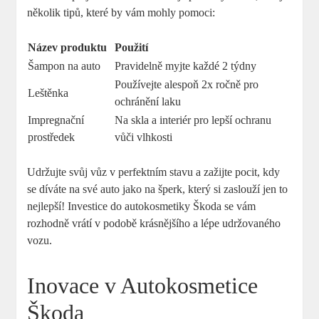
několik tipů,⁢ které by vám mohly pomoci:
Název produktu
Použití
Šampon‌ na auto
Pravidelně myjte ⁤každé 2 týdny
Používejte alespoň 2x ročně pro
Leštěnka
ochránění laku
Impregnační
Na skla a⁢ interiér pro lepší‍ ochranu
prostředek
‌vůči ⁤vlhkosti
Udržujte svůj vůz v perfektním stavu a zažijte pocit,‌ kdy
⁢se‌ díváte na ‍své auto jako ⁢na ⁤šperk, který si zaslouží jen to
nejlepší! Investice do ⁢autokosmetiky Škoda se vám
⁢rozhodně vrátí v podobě krásnějšího a lépe⁤ udržovaného
vozu.
Inovace v Autokosmetice
Škoda