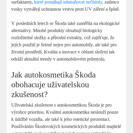
surfaktanty,
které pomáhají odstraňovat nečistoty
, zatímco​
vosky vytvářejí ochrannou vrstvu proti UV záření a ​špíně.
V posledních letech se Škoda také zaměřila na ekologické
alternativy. Mnohé produkty obsahují biologicky⁤
rozložitelné složky a přírodní extrakty, což zajišťuje, že
jejich ‍použití⁤ je šetrné nejen pro automobily, ⁤ale také pro
životní prostředí. Kvalita a inovace ⁢v ‍oblasti složení ‌tak
odráží aktuální trendy v automobilovém průmyslu.
Jak autokosmetika Škoda
obohacuje uživatelskou
zkušenost?
Uživatelská zkušenost s autokosmetikou Škoda je pro
⁢výrobce prioritou. Kvalitní autokosmetika neslouží pouze
k⁤ údržbě vozidla, ⁣ale ⁢také‍ k jeho estetické prezentaci.
Používáním Škodovských ⁣kosmetických produktů majitelé