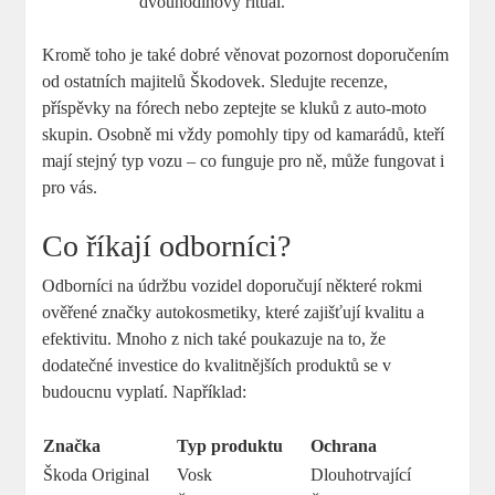
dvouhodinový ⁣rituál.
Kromě toho⁤ je ‌také dobré ​věnovat pozornost ⁢doporučením​
od ostatních majitelů Škodovek. Sledujte‌ recenze,
příspěvky na‌ fórech ⁤nebo zeptejte ⁤se kluků z ‍auto-moto
skupin.⁤ Osobně mi‌ vždy​ pomohly ⁢tipy od ‍kamarádů,​ kteří ​
mají‍ stejný typ vozu – co ⁢funguje pro ně, může fungovat i
pro vás.
Co říkají odborníci?
Odborníci ⁣na ⁣údržbu vozidel doporučují některé rokmi
ověřené⁤ značky autokosmetiky, které zajišťují kvalitu⁣ a
⁣efektivitu. Mnoho z nich také poukazuje na ⁢to, že
dodatečné investice ‌do kvalitnějších ​produktů se v
budoucnu vyplatí. Například:
Značka
Typ produktu
Ochrana
Škoda Original
Vosk
Dlouhotrvající