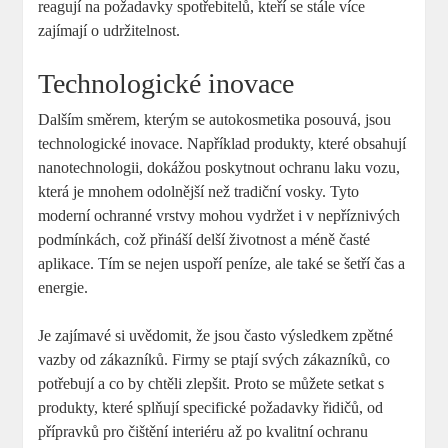
reagují na požadavky spotřebitelů, kteří‍ se stále více
zajímají ‍o udržitelnost.
Technologické inovace
Dalším směrem,​ kterým ‌se autokosmetika​ posouvá, jsou
technologické inovace. Například produkty, které ​obsahují
nanotechnologii, dokážou poskytnout ochranu laku‌ vozu,‌
která je mnohem ‍odolnější než tradiční vosky. Tyto
moderní ochranné vrstvy mohou⁣ vydržet i v ‍nepříznivých
⁢podmínkách, což přináší‌ delší životnost a méně časté
⁢aplikace. ‍Tím se nejen⁤ uspoří peníze, ale také se šetří čas‍ a
energie.
Je ​zajímavé⁤ si ​uvědomit, že ⁤jsou často‌ výsledkem zpětné
vazby⁢ od⁢ zákazníků.⁣ Firmy se ptají svých zákazníků, co
potřebují‌ a co by chtěli⁢ zlepšit. Proto se ‍můžete setkat s
produkty, které splňují specifické požadavky řidičů, od
přípravků pro čištění interiéru ​až po​ kvalitní ochranu