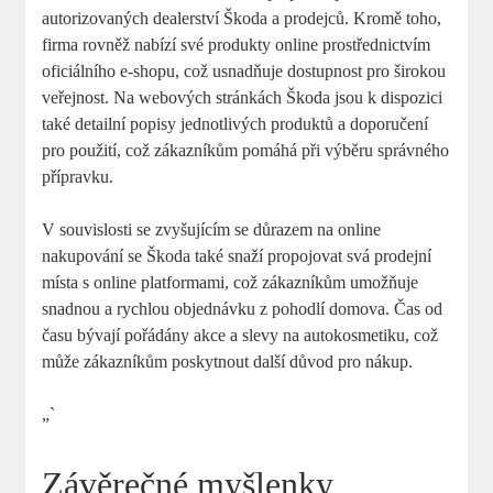
autorizovaných dealerství ⁤Škoda a prodejců. ⁤Kromě‍ toho,
firma rovněž ‌nabízí‌ své produkty ‌online⁤ prostřednictvím
oficiálního ‌e-shopu, což usnadňuje dostupnost pro⁢ širokou
veřejnost. Na webových stránkách Škoda jsou k⁤ dispozici
také detailní popisy⁢ jednotlivých produktů a doporučení
pro použití, což ‍zákazníkům pomáhá při​ výběru správného⁣
přípravku.
V souvislosti se zvyšujícím se důrazem na ⁣online ​
nakupování se Škoda‌ také ‌snaží propojovat svá prodejní
místa s ‍online platformami, což zákazníkům umožňuje⁤
snadnou​ a rychlou objednávku z pohodlí domova. Čas od
⁢času ⁢bývají pořádány akce​ a slevy ⁢na​ autokosmetiku, což ​
může‌ zákazníkům ⁢poskytnout‍ další ‍důvod ⁣pro nákup.
„`
Závěrečné‍ myšlenky