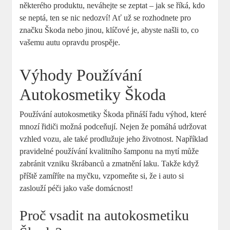
některého produktu, neváhejte se ⁣zeptat – ​jak se říká, kdo
‌se neptá, ten se nic​ nedozví! Ať už‌ se rozhodnete pro⁢
značku Škoda nebo jinou, klíčové je, ⁤abyste našli⁢ to, co
vašemu⁣ autu ‍opravdu ‍prospěje.
Výhody Používání
Autokosmetiky‍ Škoda
Používání ​autokosmetiky Škoda přináší řadu výhod, které
mnozí ‍řidiči možná podceňují.⁢ Nejen že pomáhá ⁣udržovat
⁣vzhled ⁢vozu, ale​ také prodlužuje ⁣jeho životnost. Například
pravidelné používání kvalitního šamponu​ na⁤ mytí může
zabránit​ vzniku škrábanců a ‍zmatnění laku. Takže ⁢když
příště zamíříte na myčku, vzpomeňte si, že i auto si
zaslouží péči⁢ jako vaše⁤ domácnost!
Proč vsadit na ‍autokosmetiku