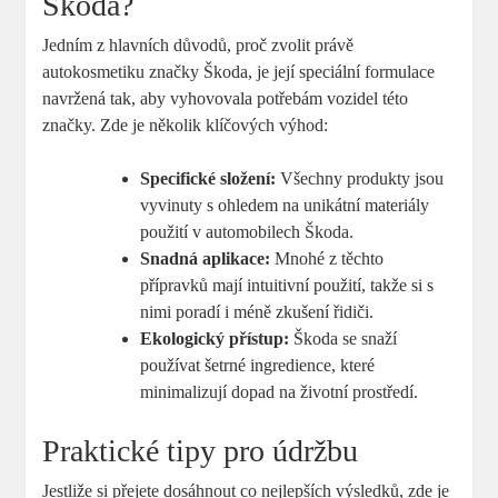
Škoda?
Jedním z hlavních důvodů, proč zvolit právě
autokosmetiku značky⁢ Škoda, ⁢je její speciální formulace
navržená tak, aby vyhovovala potřebám vozidel této
značky. Zde ‍je několik ⁣klíčových výhod:
Specifické složení:
​Všechny produkty jsou
vyvinuty s⁣ ohledem na unikátní‍ materiály
použití v automobilech Škoda.
Snadná aplikace:
Mnohé z těchto
přípravků ‍mají intuitivní použití, takže si‍ s
nimi‌ poradí i méně​ zkušení řidiči.
Ekologický přístup:
Škoda ‍se snaží
používat šetrné ingredience, které ​
minimalizují dopad na ‌životní⁤ prostředí.
Praktické ‍tipy⁤ pro údržbu
Jestliže si‍ přejete dosáhnout co nejlepších výsledků, zde je