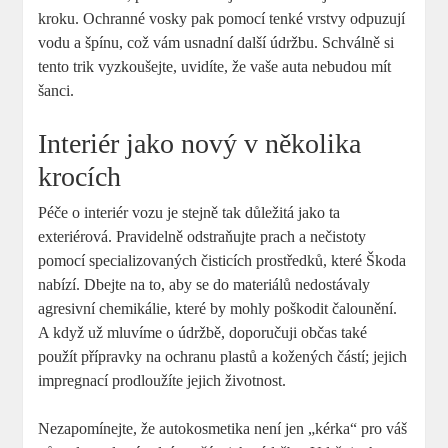
kroku. Ochranné vosky ‍pak pomocí⁢ tenké vrstvy odpuzují
vodu a špínu, což vám usnadní další‌ údržbu.⁤ Schválně si
tento ​trik vyzkoušejte, uvidíte, že ‍vaše auta nebudou mít‌
šanci.
Interiér jako nový v několika
krocích
Péče⁣ o interiér vozu je stejně​ tak důležitá jako ta
exteriérová.​ Pravidelně‌ odstraňujte prach a​ nečistoty
pomocí specializovaných ⁣čisticích prostředků, které Škoda⁢
nabízí. Dbejte na to,⁢ aby se do materiálů nedostávaly ​
agresivní chemikálie,​ které by ‍mohly poškodit ⁣čalounění.
A když ‌už mluvíme o ⁢údržbě, doporučuji občas ⁢také
použít přípravky na⁤ ochranu plastů a ⁣kožených částí; jejich
impregnací prodloužíte ⁣jejich⁣ životnost.
Nezapomínejte, že autokosmetika není‍ jen „kérka“‌ pro váš