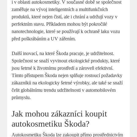
i v oblasti autokosmetiky. V současné době se společnost
zaměřuje ⁤na ‌vývoj inteligentních ⁤a multifunkčních
produktů, které nejen čistí, ale i‌ chrání a udržují vozy ⁤v
perfektním stavu. Příkladem mohou ⁤být⁣ pokročilé
nanotechnologie, které​ se používají k ochraně⁤ laku vozu
před‌ poškrábáním a UV zářením.
Další⁤ inovací, ⁢na které Škoda pracuje, je udržitelnost.
Společnost ​se snaží vyvinout ekologické⁣ produkty, ⁤které
jsou ‌šetrné k ‍životnímu prostředí a zároveň efektivní.
Tímto přístupem Škoda ⁢nejen splňuje rostoucí požadavky
zákazníků na ekologicky šetrné výrobky, ale také se snaží
čelit globálnímu trendu‌ udržitelnosti v automobilovém
průmyslu.
Jak mohou zákazníci koupit
autokosmetiku⁤ Škoda?
Autokosmetiku Škoda lze zakoupit přímo prostřednictvím