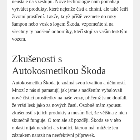
neustále na‍ vzestupu. Nové technologie nám pomáhají
vytvářet‍ produkty, které ​nejenže čistí a chrání, ale také šetří
životní ⁤prostředí. ​Takže, když příště vezmete⁤ do ruky
⁣šampon⁤ nebo vosk s logem Škoda, vzpomeňte si na
všechny ​ty nadšené odborníky, ‍kteří‍ stojí za⁢ vaším lesklým
vozem.
Zkušenosti ​s
⁤Autokosmetikou Škoda
Autokosmetika Škoda je​ známá ⁣svou kvalitou a účinností.⁣
Mnozí z nás si ⁢pamatují, jak‌ jsme s nadšením ‍vybalovali
nové⁣ čisticí prostředky ‍na naše vozy, přičemž jsme doufali,
že vrátí lesk jako​ za​ nových časů. Osobně mám spoustu
⁢zkušeností s jejich produkty a ⁢musím říct, že⁤ většina z nich
skutečně​ funguje.⁢ O tom ale ⁣až později. Škoda se v této⁢
oblasti nijak neztrácí a s tradicí, kterou ⁢má,‍ můžete jen
zázrakem narazit na neefektivní ⁤přípravek.