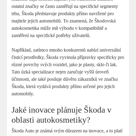
ostatní ‌značky se často zaměřují na specifické segmenty
⁣trhu, ⁢Škoda představuje produkty přímo navržené pro
majitele jejich automobilů. To znamená,​ že Škodovská
autokosmetika může mít výhodu v kompatibilitě a‍
zaměření na‍ specifické potřeby ‌uživatelů.
Například, zatímco mnoho konkurentů⁢ nabízí univerzální⁤
čisticí ⁢prostředky, Škoda vyvinula přípravky specificky pro
⁤různé povrchy svých vozidel, jako je plasty,​ sklo ‍či lak.
Tato ‍úzká⁣ specializace nejen zaručuje vyšší ‍úroveň
⁣účinnosti, ale také posiluje důvěru‍ zákazníků ve značku⁤
Škoda, která vydává produkty přímo určené​ pro jejich
automobily.
Jaké inovace ​plánuje⁣ Škoda v
oblasti autokosmetiky?
Škoda⁣ Auto ⁢je známá‌ svým důrazem⁣ na inovace, ​a to platí