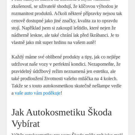
zkušeností, se‍ uživatelé⁢ shodují, že klíčovou výhodou je
rozmanitost produktů. Ačkoli některé přípravky ‌nejsou tak
cenově dostupné jako jiné značky, kvalita za to opravdu
⁣stojí. Například ⁤jsem si⁣ zakoupil‍ leštidlo, které ​nejen že
nádherně leskne, ⁤ale také ⁣chrání ‍lak před⁣ škrábanci. Je to
vlastně jako ⁢mít‍ super hrdinu na vašem autě!
Každý máme ‌své oblíbené produkty ⁤a ⁢tipy,⁣ jak co nejlépe
‌udržovat naše vozy v perfektní⁢ kondici. Nezapomeňte, ⁢že
pravidelný údržbový režim neznamená jen estetiku,⁢ ale
také prodloužení životnosti​ vašeho miláčka na 4⁢ kolech.
Takže se s​ touto autokosmetikou skutečně nešlampe vedle⁢
a
vaše auto vám poděkuje
!
Jak ⁣Autokosmetiku Škoda
Vybírat