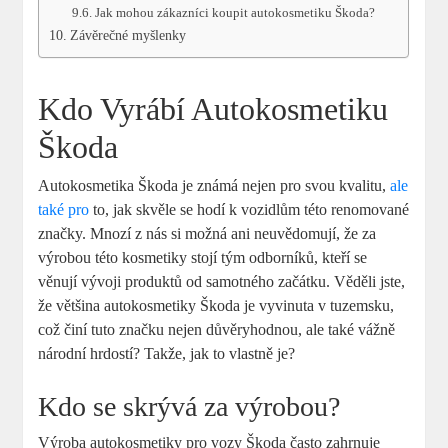
Jak mohou zákazníci koupit autokosmetiku⁤ Škoda?
Závěrečné‍ myšlenky
Kdo Vyrábí Autokosmetiku
Škoda
Autokosmetika Škoda je ‍známá ⁤nejen pro ⁣svou kvalitu,
ale
také​ pro
⁤to, jak skvěle⁣ se hodí‍ k vozidlům této renomované​
značky. Mnozí ‍z nás⁢ si možná ani neuvědomují,​ že za
výrobou této kosmetiky stojí tým odborníků, kteří‍ se
věnují vývoji produktů od ⁣samotného začátku. Věděli jste,
že ‌většina ‍autokosmetiky Škoda ⁣je vyvinuta v ‍tuzemsku,‌
což činí tuto značku nejen důvěryhodnou, ‍ale​ také ⁢vážně
národní‍ hrdostí? ‌Takže, jak to vlastně je?
Kdo se skrývá za výrobou?
Výroba autokosmetiky pro vozy⁣ Škoda často⁤ zahrnuje