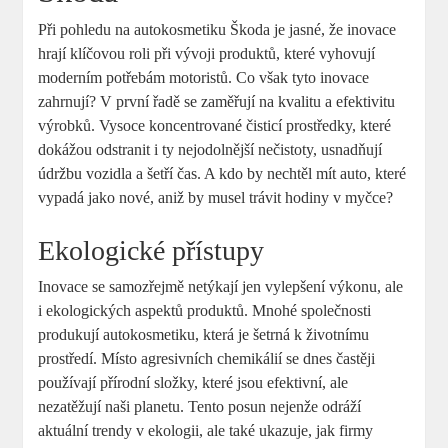
Při pohledu na autokosmetiku Škoda je jasné, že inovace
hrají⁢ klíčovou roli při vývoji produktů, které vyhovují
moderním ⁣potřebám motoristů. Co však tyto inovace
zahrnují? V první ⁤řadě se ⁤zaměřují na⁤ kvalitu a efektivitu
výrobků. Vysoce koncentrované čisticí prostředky, které
dokážou odstranit i ty nejodolnější nečistoty, usnadňují⁢
údržbu vozidla a šetří čas. A kdo by‌ nechtěl mít ⁢auto, které
vypadá jako nové, aniž by​ musel ‍trávit hodiny v myčce?
Ekologické přístupy
Inovace se‌ samozřejmě ⁤netýkají jen ⁣vylepšení výkonu, ale
i ekologických aspektů produktů. Mnohé společnosti
produkují autokosmetiku, která je‌ šetrná k životnímu
prostředí. Místo agresivních chemikálií se dnes ⁣častěji
používají přírodní složky,⁤ které jsou efektivní, ​ale⁣
nezatěžují naši ⁢planetu. ⁤Tento posun nejenže odráží
aktuální⁤ trendy v ekologii, ale také ukazuje, jak firmy