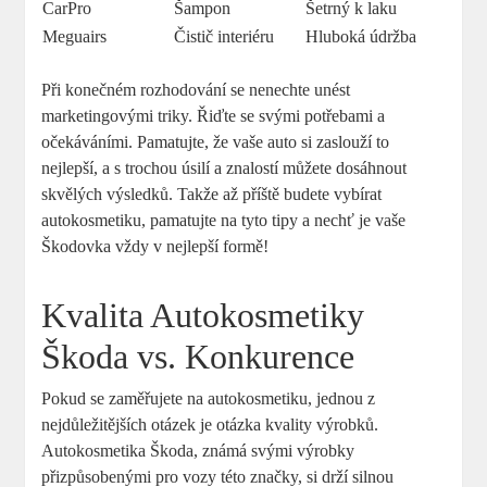
CarPro
Šampon
Šetrný k laku
Meguairs
Čistič interiéru
Hluboká údržba
Při ⁤konečném rozhodování ​se nenechte⁣ unést
marketingovými triky. Řiďte‍ se svými ‍potřebami a
‍očekáváními. ⁢Pamatujte, že vaše⁣ auto si zaslouží to
nejlepší, ⁣a s trochou úsilí​ a znalostí můžete dosáhnout ​
skvělých výsledků. ‍Takže až příště budete vybírat
autokosmetiku, pamatujte ⁤na tyto tipy⁣ a​ nechť je vaše⁣
Škodovka vždy v nejlepší​ formě!
Kvalita Autokosmetiky
Škoda vs. Konkurence
Pokud se zaměřujete na autokosmetiku, jednou z
nejdůležitějších otázek‍ je​ otázka ⁤kvality‌ výrobků.
Autokosmetika⁤ Škoda,​ známá svými výrobky
‌přizpůsobenými‌ pro vozy této‍ značky,⁤ si drží silnou