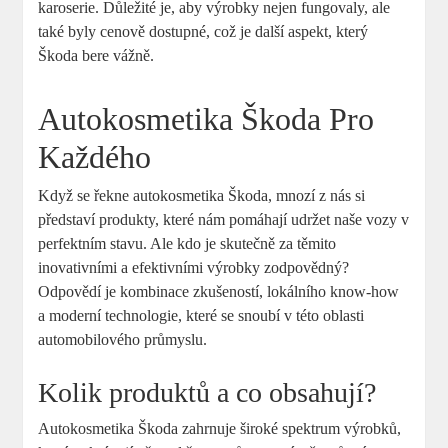
karoserie. Důležité je, aby výrobky nejen fungovaly, ale‌
také byly‍ cenově dostupné, což je⁣ další aspekt, který
Škoda bere‍ vážně.
Autokosmetika Škoda Pro
Každého
Když‌ se ⁢řekne⁢ autokosmetika ​Škoda, mnozí z ⁢nás si
představí⁢ produkty, ⁤které nám pomáhají udržet naše⁤ vozy v
perfektním stavu. Ale kdo je skutečně za ‍těmito
inovativními a efektivními výrobky zodpovědný?
Odpovědí ⁣je kombinace zkušeností, ‍lokálního know-how
a moderní technologie, které⁤ se​ snoubí v této⁣ oblasti
automobilového průmyslu.
Kolik produktů⁢ a co⁢ obsahují?
Autokosmetika Škoda zahrnuje široké spektrum⁣ výrobků,