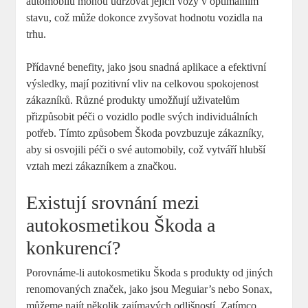
⁣automobilů mohou udržovat⁣ jejich‌ vozy v ‍optimálním⁢
stavu, ⁢což může dokonce zvyšovat hodnotu vozidla ‍na
trhu.
Přídavné ⁣benefity,⁢ jako⁢ jsou snadná aplikace⁤ a‌ efektivní
výsledky, mají pozitivní vliv na ⁣celkovou spokojenost ​
zákazníků. Různé ⁤produkty umožňují uživatelům
přizpůsobit péči‌ o vozidlo podle svých individuálních
potřeb. Tímto způsobem ⁢Škoda povzbuzuje zákazníky,
⁢aby si osvojili péči o své automobily, což vytváří hlubší
vztah mezi zákazníkem‍ a značkou.
Existují srovnání mezi
autokosmetikou Škoda a
konkurencí?
Porovnáme-li ‍autokosmetiku Škoda s ​produkty ‍od jiných
renomovaných značek, jako jsou Meguiar’s nebo⁣ Sonax,‌
můžeme⁤ najít několik ​zajímavých⁤ odlišností.⁢ Zatímco