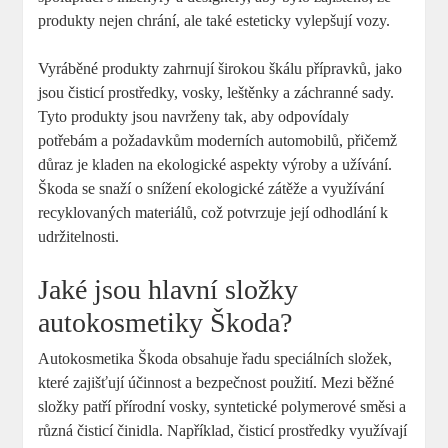
produkty nejen ‌chrání, ale⁤ také esteticky vylepšují⁤ vozy.
Vyráběné produkty zahrnují širokou škálu ⁢přípravků, ​jako
⁢jsou ‍čisticí prostředky, vosky, leštěnky a⁣ záchranné⁣ sady.⁣
Tyto⁤ produkty‌ jsou ​navrženy tak, aby odpovídaly
potřebám a požadavkům moderních automobilů, přičemž
důraz je kladen ‌na ekologické aspekty výroby‍ a užívání.
Škoda se snaží o ‍snížení ekologické zátěže a využívání
⁣recyklovaných materiálů, ‌což potvrzuje ⁤její odhodlání k
udržitelnosti.
Jaké jsou hlavní složky
autokosmetiky ​Škoda?
Autokosmetika Škoda ⁢obsahuje řadu ⁤speciálních složek,
které zajišťují účinnost‌ a bezpečnost použití. ⁤Mezi běžné
složky ​patří ⁣přírodní vosky, syntetické ⁢polymerové směsi a
různá čisticí činidla.​ Například,⁣ čisticí ‌prostředky⁢ využívají‌