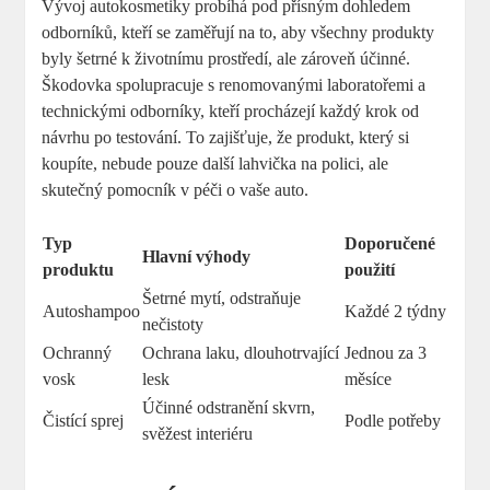
Vývoj autokosmetiky probíhá pod přísným dohledem
odborníků, kteří se⁤ zaměřují na to, aby všechny⁤ produkty
byly šetrné ​k⁣ životnímu‌ prostředí, ale zároveň účinné.
Škodovka ⁣spolupracuje s renomovanými laboratořemi a‌
technickými odborníky, ​kteří procházejí ‌každý ​krok od
⁢návrhu po ⁣testování. To ⁢zajišťuje, ⁢že produkt, který si
koupíte,⁤ nebude pouze ‍další lahvička na polici, ale‍
skutečný pomocník v ⁣péči⁤ o vaše auto.
Typ
Doporučené
Hlavní ⁤výhody
produktu
použití
Šetrné‍ mytí, odstraňuje
Autoshampoo
Každé 2 ‌týdny
nečistoty
Ochranný
Ochrana ‍laku,⁢ dlouhotrvající
Jednou za 3
vosk
lesk
měsíce
Účinné odstranění skvrn,
Čistící‍ sprej
Podle ​potřeby
‍svěžest interiéru