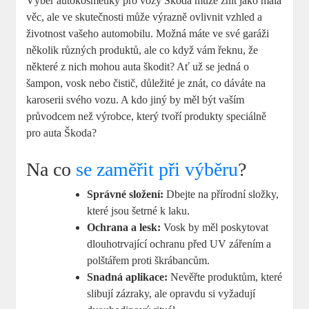
Výběr autokosmetiky pro vozy Škoda ‍může znít jako malá
věc,‍ ale ve‍ skutečnosti může výrazně⁢ ovlivnit vzhled a
životnost vašeho automobilu. Možná máte ‌ve ‍své ‌garáži‍
několik různých produktů,⁢ ale co když⁤ vám‌ řeknu, že
některé z nich mohou auta škodit? ⁤Ať už ‌se​ jedná ‍o
⁣šampon, vosk nebo ⁣čistič, důležité je znát, ⁣co dáváte na
⁣karoserii svého vozu. A ‌kdo jiný by ⁢měl ‌být vaším‌
průvodcem než výrobce,‌ který tvoří produkty speciálně
pro auta Škoda?
Na co
se zaměřit při výběru
?
Správné ⁤složení:
​Dbejte na přírodní složky, ​
které ⁣jsou šetrné k laku.
Ochrana a lesk:
Vosk ⁣by měl poskytovat
dlouhotrvající ochranu před UV zářením a
⁤polštářem proti ​škrábancům.
Snadná‌ aplikace:
Nevěřte produktům, které
​slibují zázraky,‍ ale opravdu si vyžadují