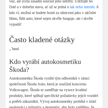
vůz, ale zcela zásadní součást jeho⁣ údržby. ⁢Udržujte‌ ho
čisté a‌ v dobrém stavu, ať ‌už se jedná​ o
lak nebo interiér
. A
kdo ví, možná se budete‍ honit za silnicemi jako v akčním
filmu, řídit auto, které nejen skvěle funguje, ale i skvěle
vypadá!
Často kladené otázky
„`html
Kdo ​vyrábí autokosmetiku
Škoda?
Autokosmetiku Škoda vyrábí tým odborníků v rámci
společnosti Škoda Auto, která je ‍součástí ​koncernu
Volkswagen. Škoda se⁣ zaměřuje ⁣na vysoce kvalitní
produkty, ⁣které splňují specifické ⁤požadavky⁣ jejich vozidel
a ‍potřeb‌ zákazníků. Vývoj autokosmetiky probíhá v ⁤úzké
spolupráci s ‍inženýry a designéry, ⁤aby bylo zajištěno, že