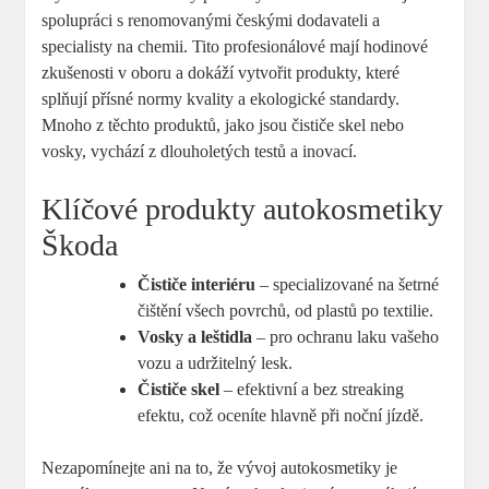
spolupráci s renomovanými českými dodavateli a
‍specialisty na chemii. Tito profesionálové⁤ mají hodinové
zkušenosti v oboru ⁢a dokáží ⁣vytvořit ‍produkty, které⁣
splňují přísné normy ​kvality‌ a⁢ ekologické standardy.
Mnoho z těchto produktů, jako jsou čističe skel⁢ nebo‍
vosky, vychází z dlouholetých testů ‍a inovací.
Klíčové‌ produkty autokosmetiky
Škoda
Čističe interiéru
– ​specializované na šetrné
čištění všech povrchů, od plastů po‌ textilie.
Vosky a ⁤leštidla
– pro ochranu laku ‍vašeho
vozu‌ a udržitelný lesk.
Čističe skel
– efektivní a bez streaking
efektu, což oceníte⁤ hlavně ⁣při‌ noční ‍jízdě.
Nezapomínejte ani na to, že⁤ vývoj autokosmetiky‌ je⁢