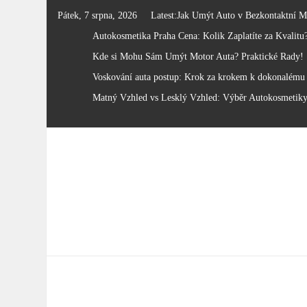
Skip
Pátek, 7 srpna, 2026
Latest:
Jak Umýt Auto v Bezkontaktní M
to
Autokosmetika Praha Cena: Kolik Zaplatíte za Kvalitu
content
Kde si Mohu Sám Umýt Motor Auta? Praktické Rady!
Voskování auta postup: Krok za krokem k dokonalému 
Matný Vzhled vs Lesklý Vzhled: Výběr Autokosmetik