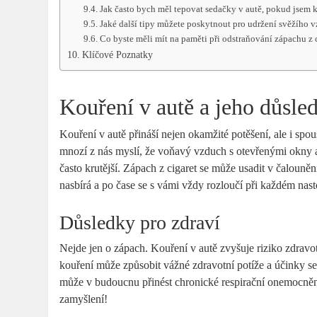
Jak často bych měl tepovat sedačky v autě, pokud jsem 
Jaké další tipy můžete poskytnout pro udržení svěžího 
Co byste měli mít na paměti při odstraňování zápachu z c
Klíčové Poznatky
Kouření v autě a jeho důsle
Kouření v autě přináší nejen okamžité potěšení, ale i spou
mnozí z nás myslí, že voňavý vzduch s otevřenými okny a
často krutější. Zápach z cigaret se může usadit v čalouně
nasbírá a po čase se s vámi vždy rozloučí při každém nas
Důsledky pro zdraví
Nejde jen o zápach. Kouření v autě zvyšuje riziko zdravotn
kouření může způsobit vážné zdravotní potíže a účinky s
může v budoucnu přinést chronické respirační onemocněn
zamyšlení!