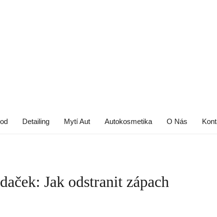
od
Detailing
Mytí Aut
Autokosmetika
O Nás
Kont
daček: Jak odstranit zápach