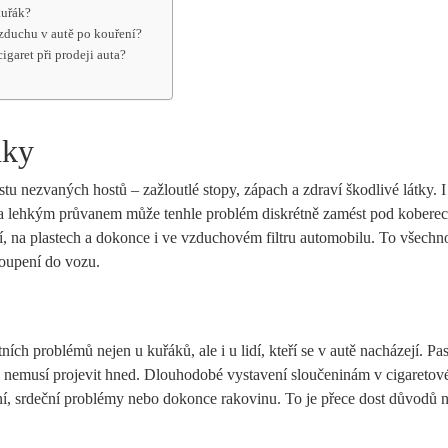
kuřák?
vzduchu v autě po kouření?
igaret při prodeji auta?
dky
stu nezvaných hostů – zažloutlé stopy, zápach a zdraví škodlivé látky. I
 lehkým průvanem může tenhle problém diskrétně zamést pod koberec, 
ní, na plastech a dokonce i ve vzduchovém filtru automobilu. To všechn
toupení do vozu.
ích problémů nejen u kuřáků, ale i u lidí, kteří se v autě nacházejí. Pa
e nemusí projevit hned. Dlouhodobé vystavení sloučeninám v cigaretov
í, srdeční problémy nebo dokonce rakovinu. To je přece dost důvodů 