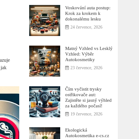
Voskování auta postup:
Krok za krokem k
dokonalému lesku
24 července, 2026
Matný Vzhled vs Lesklý
Vzhled: Výběr
Autokosmetiky
kazuje
 jak
23 července, 2026
Čím vyčistit trysky
ostřikovače aut:
Zajistěte si jasný výhled
za každého počasí!
19 července, 2026
Ekologická
Autokosmetika e-cs.cz