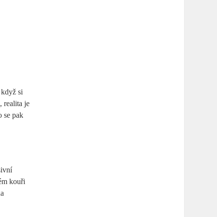
 když si
realita je
o se pak
sivní
ém kouři
na