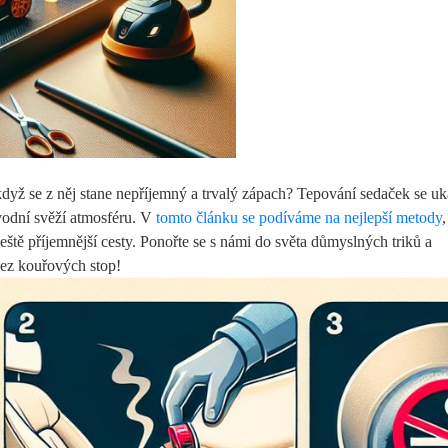
, když se z něj stane nepříjemný a trvalý zápach? Tepování sedaček se u
ůvodní svěží atmosféru. V
tomto článku se podíváme na nejlepší metody
,
k ještě příjemnější cesty. Ponořte se s námi do světa důmyslných triků a
bez kouřových stop!