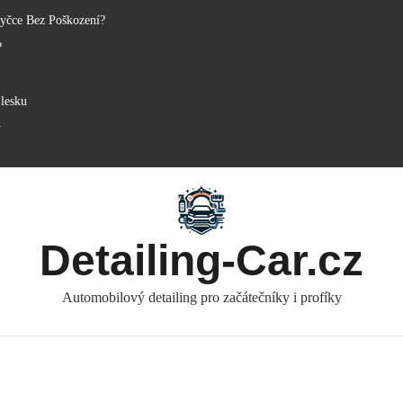
yčce Bez Poškození?
?
lesku
y
Detailing-Car.cz
Automobilový detailing pro začátečníky i profíky