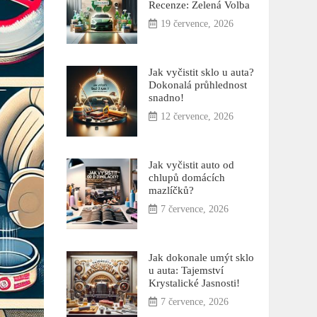
Recenze: Zelená Volba
19 července, 2026
Jak vyčistit sklo u auta?
Dokonalá průhlednost
snadno!
12 července, 2026
Jak vyčistit auto od
chlupů domácích
mazlíčků?
7 července, 2026
Jak dokonale umýt sklo
u auta: Tajemství
Krystalické Jasnosti!
7 července, 2026