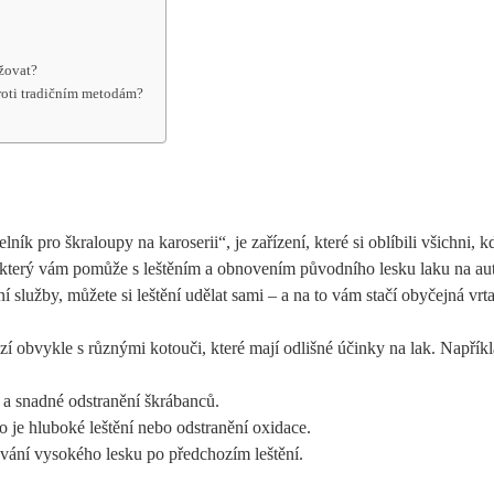
ržovat?
proti tradičním metodám?
k pro škraloupy na karoserii“, je zařízení, které si oblíbili všichni, k
j, který vám pomůže s leštěním a obnovením původního lesku laku na au
ní služby, můžete si leštění udělat sami – a na to vám stačí obyčejná vrt
zí obvykle s různými kotouči, které mají odlišné účinky na lak. Napříkl
í a snadné odstranění škrábanců.
o je hluboké leštění nebo odstranění oxidace.
vání vysokého lesku po předchozím leštění.