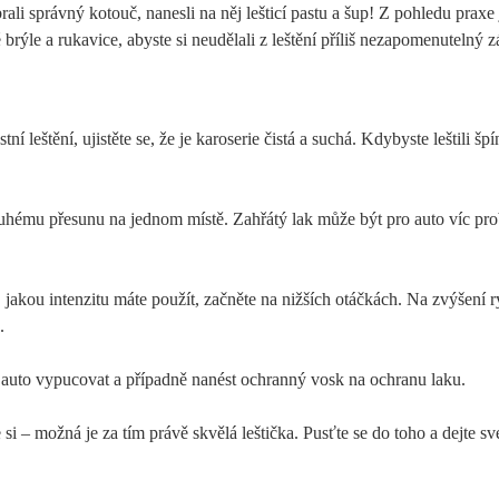
rali správný kotouč, nanesli na něj lešticí pastu a šup! Z pohledu praxe 
rýle a rukavice, abyste si neudělali z leštění příliš nezapomenutelný z
ní leštění, ujistěte se, že je karoserie čistá a suchá. Kdybyste leštili špí
louhému přesunu na jednom místě. Zahřátý lak může být pro auto víc pr
i, jakou intenzitu máte použít, začněte na nižších otáčkách. Na zvýšení r
.
auto vypucovat a případně nanést ochranný vosk na ochranu laku.
te si – možná je za tím právě skvělá leštička. Pusťte se do toho a dejte 