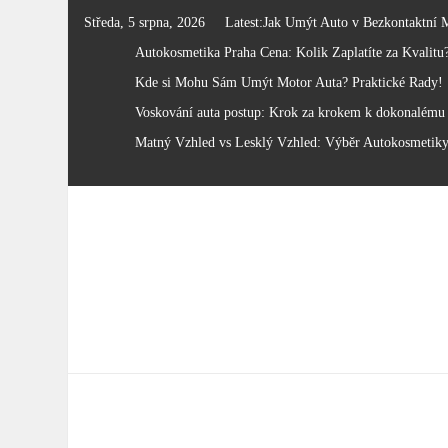
Skip
Středa, 5 srpna, 2026
Latest:
Jak Umýt Auto v Bezkontaktní 
to
Autokosmetika Praha Cena: Kolik Zaplatíte za Kvalitu
content
Kde si Mohu Sám Umýt Motor Auta? Praktické Rady!
Voskování auta postup: Krok za krokem k dokonalému 
Matný Vzhled vs Lesklý Vzhled: Výběr Autokosmetik