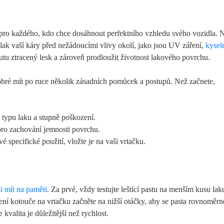
m pro každého, kdo chce dosáhnout perfektního vzhledu svého vozidla. 
t lak vaší káry před nežádoucími vlivy okolí, jako jsou UV záření,
kysel
 autu ztracený lesk a zároveň prodloužit životnost lakového povrchu.
dobré mít po ruce několik zásadních pomůcek a postupů. Než začnete,
e typu laku a stupně poškození.
pro zachování jemnosti povrchu.
 specifické použití, vložte je na vaši vrtačku.
li mít na paměti
. Za prvé, vždy testujte leštící pastu na menším kusu lak
ení kotouče na vrtačku začněte na nižší otáčky, aby se pasta rovnoměrn
kvalita je důležitější než rychlost.