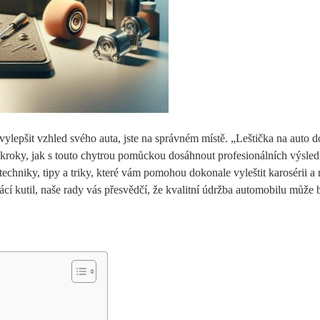
ylepšit vzhled svého auta, jste na správném místě. „Leštička na auto d
 kroky, jak s touto chytrou pomůckou dosáhnout profesionálních výsle
niky, tipy a triky, které vám pomohou dokonale vyleštit karosérii a na
ácí kutil, naše rady vás přesvědčí, že kvalitní údržba automobilu může 