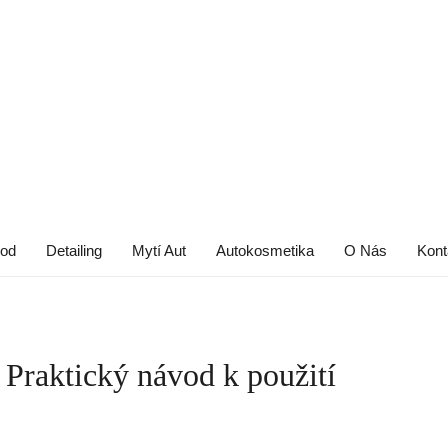
od
Detailing
Mytí Aut
Autokosmetika
O Nás
Kont
 Praktický návod k použití