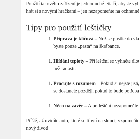
Použití takového zařízení je jednoduché. Stačí, abyste vyb
hrát si s novými hračkami – jen nezapomeňte na ochranné b
Tipy pro použití leštičky
Příprava je klíčová
– Než se pustíte do vlast
byste pouze „pasta“ na škrábance.
Hlídání teploty
– Při leštění se vyhněte d
než radosti.
Pracujte s rozumem
– Pokud si nejste jist
se dostanete později, pokud to bude potřeba
Něco na závěr
– A po leštění nezapomeňte 
Příště, až uvidíte auto, které se třpytí na slunci, vzpomeň
nový život!