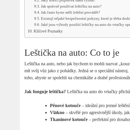
Jaký leštící přípravek mám vybrat?
Jak správně používat leštičku na auto?
Jak často byste měli leštění provádět?
Existují nějaké bezpečnostní pokyny, které je třeba dod
Jaké jsou výhody použití leštičky na auto do vrtačky o
Klíčové Poznatky
Leštička na auto: Co to je
Leštička na auto, nebo jak bychom to mohli nazvat „kouzelní
mít svůj vůz jako z pohádky. Jedná se o speciální nástro
toho, abyste se spolehli na chemikálie a drahé profesionál
Jak funguje leštička?
Leštička na auto do vrtačky přichá
Pěnové kotouče
– ideální pro jemné leštěn
Vlákno
– skvělé pro agresivnější úkoly, jak
Tkaninové kotouče
– perfektní pro dosaho