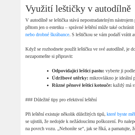
Využití leštičky v autodílně
V autodílně se leštička stává nepostradatelným nástroje
přitom jen o estetiku – správné leštění může také ochráni
nebo drobné škrábance
. S leštičkou se vám podaří vrátit
Když se rozhodnete použít leštičku ve své autodílně, je 
nezapomeňte si připravit:
Odpovídající lešticí pastu:
vyberte ji podl
Údržbové utěrky:
mikrovlákno je ideální 
Různé pěnové lešticí kotouče:
každý má své
### Důležité tipy pro efektivní leštění
Při leštění existuje několik důležitých tipů,
které byste mě
se ujistili, že nedojde k nežádoucímu poškození. Po nalep
na povrch vozu. „Nehoníte se“, jak se říká, a pamatujte, že 