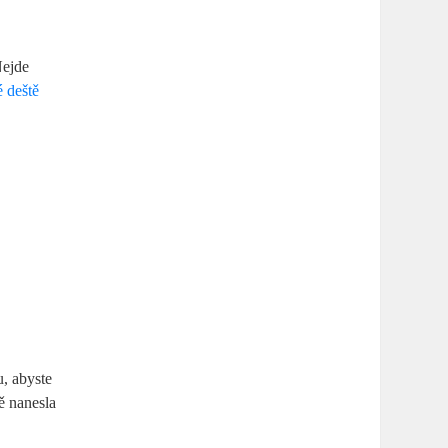
Nejde
é deště
u, abyste
ě nanesla