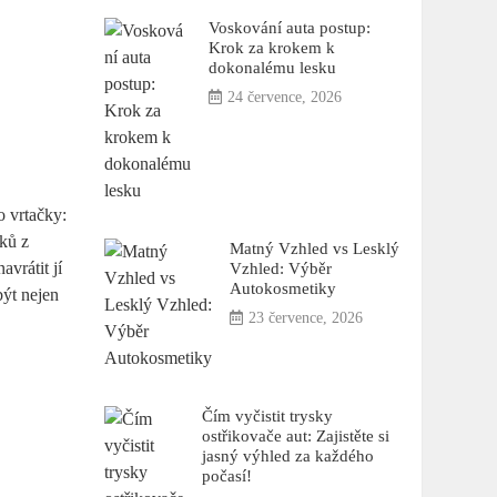
Voskování auta postup:
Krok za krokem k
dokonalému lesku
24 července, 2026
o vrtačky:
dků z
Matný Vzhled vs Lesklý
vrátit jí
Vzhled: Výběr
Autokosmetiky
být nejen
23 července, 2026
Čím vyčistit trysky
ostřikovače aut: Zajistěte si
jasný výhled za každého
počasí!