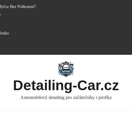
Myčce Bez Poškození?
?
lesku
y
Detailing-Car.cz
Automobilový detailing pro začátečníky i profíky