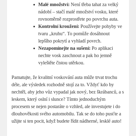
Malé množství:
Není třeba tahat za velký
nádobí – stačí malé množství vosku, které
rovnoměrně rozprostřete po povrchu auta.
Kontrolní kroužení:
Používejte pohyby ve
tvaru „kruhu“. To pomůže dosáhnout
lepšího pokrytí a vyhladí povrch.
Nezapomínejte na sušení:
Po aplikaci
nechte vosk zaschnout a pak ho jemně
vyleštěte čistou utěrkou.
Pamatujte, že kvalitní voskování auta může trvat trochu
déle, ale výsledek rozhodně stojí za to. Vždyť kdo by
nechtěl, aby jeho vůz vypadal jak nový, bez škrábanců, a s
leskem, který oslní i slunce? Tímto jednoduchým
procesem se nejen postaráte o vzhled, ale investujete i do
dlouhověkosti svého automobilu. Tak se do toho pusťte a
užijte si ten pocit, když budete řídit nádherné, lesklé auto!