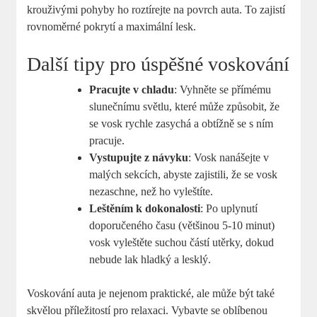
krouživými pohyby ho roztírejte na povrch auta. To zajistí
rovnoměrné pokrytí a maximální lesk.
Další tipy pro úspěšné voskování
Pracujte v chladu
: Vyhněte se přímému
slunečnímu světlu, které může způsobit, že
se vosk rychle zasychá a obtížně se s ním
pracuje.
Vystupujte z návyku
: Vosk nanášejte v
malých sekcích, abyste zajistili, že se vosk
nezaschne, než ho vyleštíte.
Leštěním k dokonalosti
: Po uplynutí
doporučeného času (většinou 5-10 minut)
vosk vyleštěte suchou částí utěrky, dokud
nebude lak hladký a lesklý.
Voskování auta je nejenom praktické, ale může být také
skvělou příležitostí pro relaxaci. Vybavte se oblíbenou