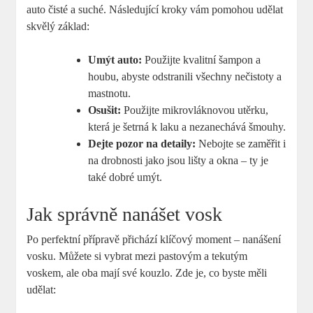
auto čisté a suché. Následující kroky vám pomohou udělat
skvělý základ:
Umýt auto:
Použijte kvalitní šampon a
houbu, abyste odstranili všechny nečistoty a
mastnotu.
Osušit:
Použijte mikrovláknovou utěrku,
která je šetrná k laku a nezanechává šmouhy.
Dejte pozor na detaily:
Nebojte se zaměřit i
na drobnosti jako jsou lišty a okna – ty je
také dobré umýt.
Jak správně nanášet vosk
Po perfektní přípravě přichází klíčový moment – nanášení
vosku. Můžete si vybrat mezi pastovým a tekutým
voskem, ale oba mají své kouzlo. Zde je, co byste měli
udělat: