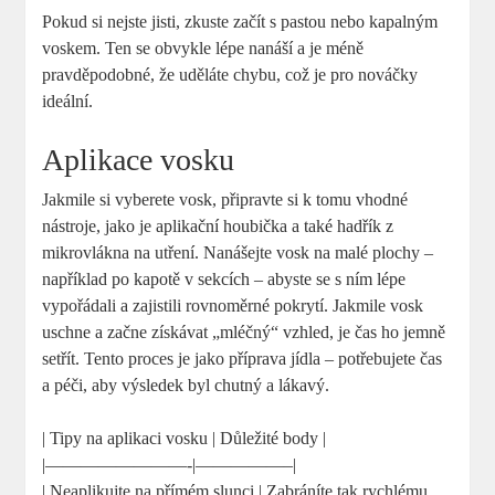
Pokud si nejste jisti, zkuste začít s pastou nebo kapalným
voskem. Ten se obvykle lépe nanáší a je méně
pravděpodobné, že uděláte chybu, což je pro nováčky
ideální.
Aplikace vosku
Jakmile si vyberete vosk, připravte si k tomu vhodné
nástroje, jako je aplikační houbička a také hadřík z
mikrovlákna na utření. Nanášejte vosk na malé plochy –
například po kapotě v sekcích – abyste se s ním lépe
vypořádali a zajistili rovnoměrné pokrytí. Jakmile vosk
uschne a začne získávat „mléčný“ vzhled, je čas ho jemně
setřít. Tento proces je jako příprava jídla – potřebujete čas
a péči, aby výsledek byl chutný a lákavý.
| Tipy na aplikaci vosku | Důležité body |
|————————-|—————–|
| Neaplikujte na přímém slunci | Zabráníte tak rychlému