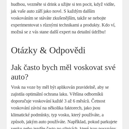
hudbou, vezměte si drink a užijte si ten pocit, když vidíte,
jak vaše auto září jako nové. S každým dalším
voskováním se stáváte zkušenějším, takže se nebojte
experimentovat s různými technikami a produkty. Kdo ví,
možná se z vás stane další expert na detailní údržbu!
Otázky & Odpovědi
Jak často bych měl voskovat své
auto?
Vosk na voze by měl být aplikován pravidelně, aby se
zajistila optimální ochrana laku. Většina odborníků
doporučuje voskování každé 3 až 6 měsíců. Četnost
voskování závisí na několika faktorech, jako jsou
klimatické podmínky, typ vosku, který používáte, a
způsob, jakým auto používáte. Například, pokud parkujete
venku nebo jezdíte často po silnicích, které jsou posypány