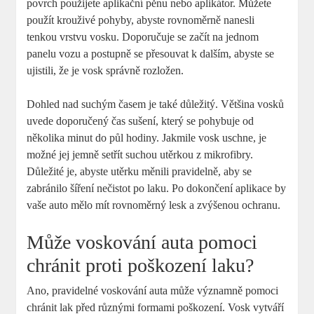
povrch použijete aplikační pěnu nebo aplikátor. Můžete
použít krouživé pohyby, abyste rovnoměrně nanesli
tenkou vrstvu vosku. Doporučuje se začít na jednom
panelu vozu a postupně se přesouvat k dalším, abyste se
ujistili, že je vosk správně rozložen.
Dohled nad suchým časem je také důležitý. Většina vosků
uvede doporučený čas sušení, který se pohybuje od
několika minut do půl hodiny. Jakmile vosk uschne, je
možné jej jemně setřít suchou utěrkou z mikrofibry.
Důležité je, abyste utěrku měnili pravidelně, aby se
zabránilo šíření nečistot po laku. Po dokončení aplikace by
vaše auto mělo mít rovnoměrný lesk a zvýšenou ochranu.
Může voskování auta pomoci
chránit proti poškození laku?
Ano, pravidelné voskování auta může významně pomoci
chránit lak před různými formami poškození. Vosk vytváří