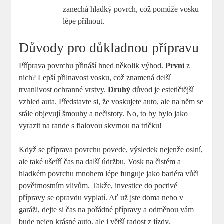
zanechá hladký povrch, což pomůže vosku
lépe přilnout.
Důvody pro důkladnou přípravu
Příprava povrchu přináší hned několik výhod.
První
z
nich? Lepší přilnavost vosku, což znamená delší
trvanlivost ochranné vrstvy.
Druhý
důvod je estetičtější
vzhled auta. Představte si, že voskujete auto, ale na něm se
stále objevují šmouhy a nečistoty. No, to by bylo jako
vyrazit na rande s fialovou skvrnou na tričku!
Když se příprava povrchu povede, výsledek nejenže oslní,
ale také ušetří čas na další údržbu. Vosk na čistém a
hladkém povrchu mnohem lépe funguje jako bariéra vůči
povětrnostním vlivům. Takže, investice do poctivé
přípravy se opravdu vyplatí. Ať už jste doma nebo v
garáži, dejte si čas na pořádné přípravy a odměnou vám
bude nejen krásné auto, ale i větší radost z jízdy.