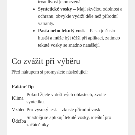
trvanlivost je omezená.
Syntetické vosky
– Mají skvělou odolnost a
ochranu, obvykle vydrží déle než přírodní
varianty.
Pasta nebo tekutý vosk
– Pasta je často
hustší a může být těžší při aplikaci, zatímco
tekuté vosky se snadno nanášejí.
Co zvážit při výběru
Před nákupem si promyslete následující:
Faktor
Tip
Pokud žijete v deštivých oblastech, zvolte
Klima
syntetiku.
Vzhled
Pro vysoký lesk – zkuste přírodní vosk.
Snadněji se aplikují tekuté vosky, ideální pro
Údržba
začátečníky.