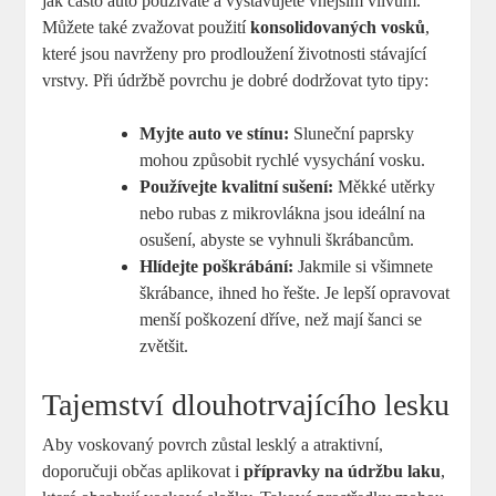
jak často auto používáte a vystavujete vnějším vlivům.
Můžete také zvažovat použití
konsolidovaných vosků
,
které jsou navrženy pro prodloužení životnosti stávající
vrstvy. Při údržbě povrchu je dobré dodržovat tyto tipy:
Myjte auto ve stínu:
Sluneční paprsky
mohou způsobit rychlé vysychání vosku.
Používejte kvalitní sušení:
Měkké utěrky
nebo rubas z mikrovlákna jsou ideální na
osušení, abyste se vyhnuli škrábancům.
Hlídejte poškrábání:
Jakmile si všimnete
škrábance, ihned ho řešte. Je lepší opravovat
menší poškození dříve, než mají šanci se
zvětšit.
Tajemství dlouhotrvajícího lesku
Aby voskovaný povrch zůstal lesklý a atraktivní,
doporučuji občas aplikovat i
přípravky na údržbu laku
,