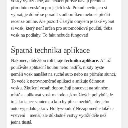
vosky vydrží déle, ale někteří puristé dávají přednost
přírodním voskům pro jejich lesk. Pokud nevíte, co si
vybrat, je dobré se poradit s odborníkem nebo si přečíst
recenze online. Ale pozor! Častým omylem je také vybrat
si vosk, který není určen pro automobilové použití, třeba
vosk na podlahy. To fakt nebude fungovat!
Špatná technika aplikace
Nakonec, důležitou roli hraje
technika aplikace
. Ať už
používáte aplikační houbu nebo hadřík, nikdy byste
neměli vosk nanášet na suché auto nebo na přímém slunci.
To vede k nerovnoměrné aplikaci a snižuje účinnost
vosku. Zkušení vosaři doporučují pracovat na stinném
místě a aplikovat vosk metodou ‚krouživých pohybů‘. Je
to jako tanec s autem, a kdo by přece nechtěl, aby jeho
auto vypadalo jako v Hollywoodu? Nezapomeňte také na
vrstvení – menší, ale důkladné vrstvy vydrží déle než
jedna tlustá.