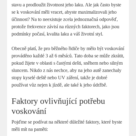
stavu a prodloužit životnost jeho laku. Ale jak často byste
se k voskování měli vracet, abyste maximalizovali jeho
účinnost? Na to neexistuje zcela jednoznačná odpověď,
protože frekvence závisí na různých faktorech, jako jsou
podmínky počasí, kvalita laku a váš životní styl.
Obecně platí, že pro běžného řidiče by mělo být voskování
prováděno každé 3 až 6 měsíců. Tato doba se může zkrátit,
pokud žijete v oblasti s častými dešti, sněhem nebo silným
sluncem. Nikdo z nás nechce, aby na jeho autě zanechaly
stopy kyselé deště nebo UV záření, takže je dobré
používat vůz nejen k jízdě, ale také k jeho údržbě.
Faktory ovlivňující potřebu
voskování
Pojďme se podívat na některé důležité faktory, které byste
měli mít na paměti: