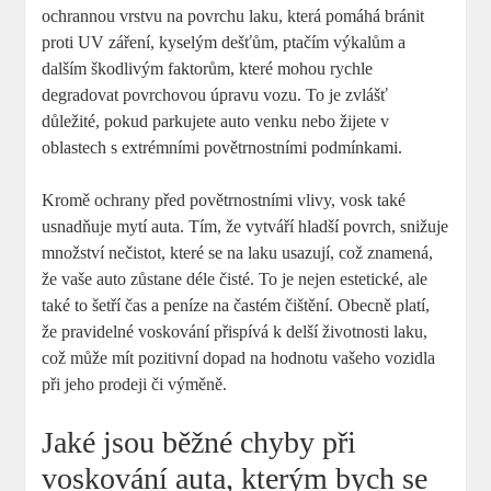
ochrannou vrstvu na povrchu laku, která pomáhá bránit
proti UV záření, kyselým dešťům, ptačím výkalům a
dalším škodlivým faktorům, které mohou rychle
degradovat povrchovou úpravu vozu. To je zvlášť
důležité, pokud parkujete auto venku nebo žijete v
oblastech s extrémními povětrnostními podmínkami.
Kromě ochrany před povětrnostními vlivy, vosk také
usnadňuje mytí auta. Tím, že vytváří hladší povrch, snižuje
množství nečistot, které se na laku usazují, což znamená,
že vaše auto zůstane déle čisté. To je nejen estetické, ale
také to šetří čas a peníze na častém čištění. Obecně platí,
že pravidelné voskování přispívá k delší životnosti laku,
což může mít pozitivní dopad na hodnotu vašeho vozidla
při jeho prodeji či výměně.
Jaké jsou běžné chyby při
voskování auta, kterým bych se