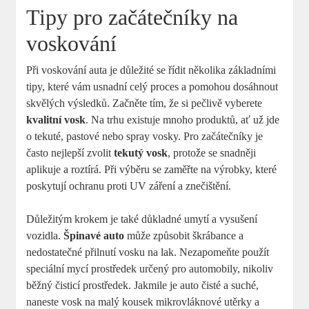
Tipy pro začátečníky na
voskování
Při voskování auta je důležité se řídit několika základními
tipy, které vám usnadní celý proces a pomohou dosáhnout
skvělých výsledků. Začněte tím, že si pečlivě vyberete
kvalitní vosk
. Na trhu existuje mnoho produktů, ať už jde
o tekuté, pastové nebo spray vosky. Pro začátečníky je
často nejlepší zvolit
tekutý vosk
, protože se snadněji
aplikuje a roztírá. Při výběru se zaměřte na výrobky, které
poskytují ochranu proti UV záření a znečištění.
Důležitým krokem je také důkladné umytí a vysušení
vozidla.
Špinavé auto
může způsobit škrábance a
nedostatečné přilnutí vosku na lak. Nezapomeňte použít
speciální mycí prostředek určený pro automobily, nikoliv
běžný čisticí prostředek. Jakmile je auto čisté a suché,
naneste vosk na malý kousek mikrovláknové utěrky a