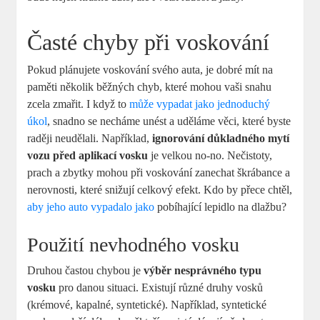
Časté chyby při voskování
Pokud plánujete voskování svého auta, je dobré mít na
paměti několik běžných chyb, které mohou vaši snahu
zcela zmařit. I když to
může vypadat jako jednoduchý
úkol
, snadno se necháme unést a uděláme věci, které byste
raději neudělali. Například,
ignorování důkladného mytí
vozu před aplikací vosku
je velkou no-no. Nečistoty,
prach a zbytky mohou při voskování zanechat škrábance a
nerovnosti, které snižují celkový efekt. Kdo by přece chtěl,
aby jeho auto vypadalo jako
pobíhající lepidlo na dlažbu?
Použití nevhodného vosku
Druhou častou chybou je
výběr nesprávného typu
vosku
pro danou situaci. Existují různé druhy vosků
(krémové, kapalné, syntetické). Například, syntetické