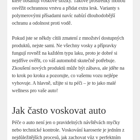
které obsahují voskové složky. Takové prostředky mohou
osvěžit ochrannou vrstvu a přidat extra lesk. Varianty s
polymerovými přísadami navíc nabízí dlouhodobější
ochranu a odolnost proti vodě.
Pokud jste se někdy cítili zmatení z množství dostupných
produktů, nejste sami. Ne všechny vosky a přípravky
fungují rovněž na každém typu laku, proto je dobré si
nejdříve ověřit, co váš automobil skutečně potřebuje.
Zkoušení nových produktů může být zábava, ale jděte na
to krok po kroku a pozorujte, co vašemu vozu nejlépe
vyhovuje. A hlavně, užijte si tu péči – je to jako malé
wellness pro vaše auto!
Jak často voskovat auto
Péče o auto není jen o pravidelných návštěvách myčky
nebo technické kontrole. Voskování karoserie je jedním z
nejdůležitějších procesů, jak zachovat vůz v perfektním