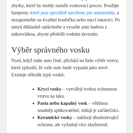
zbytky, které by mohly narušit voskovací proces. Použijte
šampony,
které jsou speciálně navrženy pro automobily
, a
nezapomeňte na kvalitní houbičku nebo mycí rukavici. Po
umytí důkladně opláchněte a vysušte auto hadrou z
mikrovlákna, abyste předešli vodním skvrnám.
Výběr správného vosku
Nyní, když máte auto čisté, přichází na řadu výběr vrstvy,
která způsobí, že vaše auto bude vypadat jako nové.
Existuje několik typů vosků:
Krycí vosky
– vytvářejí tvrdou ochrannou
vrstvu na laku.
Pasta nebo kapalný vosk
– většinou
snadněji aplikovatelné, milují je začátečníci.
Keramické vosky
– nabízejí dlouhotrvající
ochranu, ale vyžadují více zkušeností.