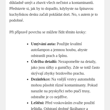
důkladně umýt a zbavit všech nečistot a kontaminantů.
Představte si, jak by to dopadlo, kdybyste na špinavou
kuchyňskou desku začali pokládat dort. No, s autem je to
podobné.
Při přípravě povrchu se můžete řídit těmito kroky:
Umývání auta:
Použijte kvalitní
autošampon a jemnou houbu, abyste
odstranili prach a špínu.
Údržba detailů:
Nezapomeňte na detaily,
jako jsou ráfky a gumičky. Zde se totiž často
skrývají zbytky brzdového prachu.
Dezinfekce:
Na vnější vrstvy automobilu
mohou působit různé kontaminanty. Pokud
narazíte na pryskyřici nebo ptačí trusy,
odstraňte je co nejdříve.
Leštění:
Před voskováním zvažte použití
leštidla. Odstraní drobné škrábance a