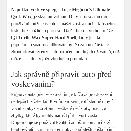
Například vosk ve spreji, jako je
Meguiar’s Ultimate
Quik Wax
, je skvělou volbou. Díky jeho snadnému
používání můžete rychle nanášet vosk a docílit krásného
lesku bez složitého procesu. Další dobrou volbou může
být
Turtle Wax Super Hard Shell
, který je také
populární a snadno aplikovatelný. Nezapomeňte také
zkontrolovat recenze a doporučení od jiných uživatelů, což
může usnadnit výběr vhodného produktu.
Jak správně připravit auto před
voskováním?
Příprava auta před voskováním je klíčová pro dosažení
nejlepších výsledků. Prvním krokem je důkladné umytí
vozidla, abyste odstranili veškeré nečistoty, prach, a
zbytky, které by mohly narušit přilnavost vosku.
Doporučuje se používat kvalitní autošampon a měkký
houbový utěr s mikrofibrem, abyste předešli poškrábání