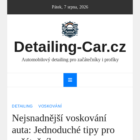
Skip
Pátek, 7 srpna, 2026
to
content
Detailing-Car.cz
Automobilový detailing pro začátečníky i profíky
DETAILING
VOSKOVÁNÍ
Nejsnadnější voskování
auta: Jednoduché tipy pro