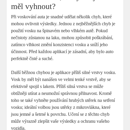
měl vyhnout?
Při voskování auta je snadné udělat několik chyb, které
mohou ovlivnit výsledky. Jednou z nejběžnějších chyb je
použití vosku na špinavém nebo vlhkém autě. Pokud
nečistoty zůstanou na laku, mohou způsobit poškrábání,
zatímco vlhkost změní konzistenci vosku a sníží jeho
účinnost. Před každou aplikací je zásadní, aby bylo auto
perfektně čisté a suché.
Další běžnou chybou je aplikace příliš silné vrstvy vosku.
Vosk by měl být nanášen ve velmi tenké vrstvě, aby se
efektivně spojil s lakem. Příliš silná vrstva se může
obtížněji utírat a neumožní správnou přilnavost. Kromě
toho se také vyhněte používání hrubých utěrek na setření
vosku; ideální volbou jsou utěrky z mikrovlákna, které
jsou jemné a šetrné k povrchu. Učení se z těchto chyb
může výrazně zlepšit vaše výsledky a ochranu vašeho
vozidla.