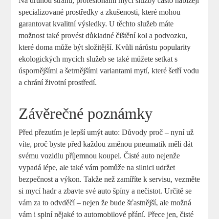
Na druhou stranu, profesionální mycí služby často nabízejí
specializované prostředky a zkušenosti, které mohou
garantovat kvalitní výsledky. U těchto služeb máte
možnost také provést důkladné čištění kol a podvozku,
které doma může být složitější. Kvůli nárůstu popularity
ekologických mycích služeb se také můžete setkat s
úspornějšími a šetrnějšími variantami mytí, které šetří vodu
a chrání životní prostředí.
Závěrečné poznámky
Před přezutím je lepší umýt auto: Důvody proč – nyní už
víte, proč byste před každou změnou pneumatik měli dát
svému vozidlu příjemnou koupel. Čisté auto nejenže
vypadá lépe, ale také vám pomůže na silnici udržet
bezpečnost a výkon. Takže než zamíříte k servisu, vezměte
si mycí hadr a zbavte své auto špíny a nečistot. Určitě se
vám za to odvděčí – nejen že bude šťastnější, ale možná
vám i splní nějaké to automobilové přání. Přece jen, čisté