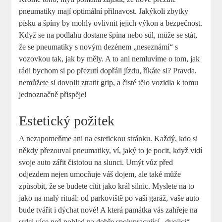
pneumatiky mají optimální přilnavost. Jakýkoli zbytky
písku a špíny by mohly ovlivnit jejich výkon a bezpečnost.
Když se na podlahu dostane špína nebo sůl, může se stát,
že se pneumatiky s novým dezénem „neseznámí“ s
vozovkou tak, jak by měly. A to ani nemluvíme o tom, jak
rádi bychom si po přezutí dopřáli jízdu, říkáte si? Pravda,
nemůžete si dovolit ztratit grip, a čisté tělo vozidla k tomu
jednoznačně přispěje!
Estetický požitek
A nezapomeňme ani na estetickou stránku. Každý, kdo si
někdy přezouval pneumatiky, ví, jaký to je pocit, když vidí
svoje auto zářit čistotou na slunci. Umýt vůz před
odjezdem nejen umocňuje váš dojem, ale také může
způsobit, že se budete cítit jako král silnic. Myslete na to
jako na malý rituál: od parkoviště po vaši garáž, vaše auto
bude tvářit i dýchat nové! A která památka vás zahřeje na
srdci více než pohled na dobře spolupracující „dvojici“ –