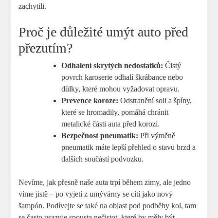
zachytili.
Proč je důležité umýt auto před
přezutím?
Odhalení skrytých nedostatků:
Čistý
povrch karoserie odhalí škrábance nebo
důlky, které mohou vyžadovat opravu.
Prevence koroze:
Odstranění soli a špíny,
které se hromadily, pomáhá chránit
metalické části auta před korozí.
Bezpečnost pneumatik:
Při výměně
pneumatik máte lepší přehled o stavu brzd a
dalších součástí podvozku.
Nevíme, jak přesně naše auta trpí během zimy, ale jedno
víme jistě – po vyjetí z umývárny se cítí jako nový
šampón. Podívejte se také na oblast pod podběhy kol, tam
se často usazuje spousta nečistot, které by měly být