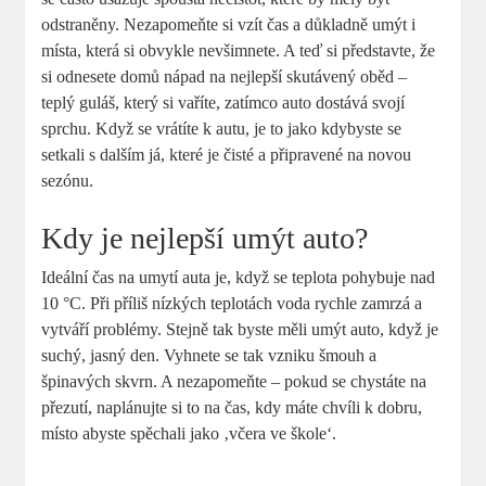
odstraněny. Nezapomeňte si vzít čas a důkladně umýt i
místa, která si obvykle nevšimnete. A teď si představte, že
si odnesete domů nápad na nejlepší skutávený oběd –
teplý guláš, který si vaříte, zatímco auto dostává svojí
sprchu. Když se vrátíte k autu, je to jako kdybyste se
setkali s dalším já, které je čisté a připravené na novou
sezónu.
Kdy je nejlepší umýt auto?
Ideální čas na umytí auta je, když se teplota pohybuje nad
10 °C. Při příliš nízkých teplotách voda rychle zamrzá a
vytváří problémy. Stejně tak byste měli umýt auto, když je
suchý, jasný den. Vyhnete se tak vzniku šmouh a
špinavých skvrn. A nezapomeňte – pokud se chystáte na
přezutí, naplánujte si to na čas, kdy máte chvíli k dobru,
místo abyste spěchali jako ‚včera ve škole‘.