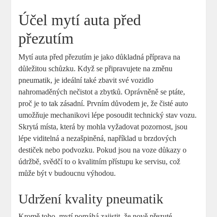
Účel mytí auta před
přezutím
Mytí auta před přezutím je jako důkladná příprava na
důležitou schůzku. Když se připravujete na změnu
pneumatik, je ideální také zbavit své vozidlo
nahromaděných nečistot a zbytků. Oprávněně se ptáte,
proč je to tak zásadní. Prvním důvodem je, že čisté auto
umožňuje mechanikovi lépe posoudit technický stav vozu.
Skrytá místa, která by mohla vyžadovat pozornost, jsou
lépe viditelná a nezašpiněná, například u brzdových
destiček nebo podvozku. Pokud jsou na voze důkazy o
údržbě, svědčí to o kvalitním přístupu ke servisu, což
může být v budoucnu výhodou.
Udržení kvality pneumatik
Kromě toho, mytí pomáhá zajistit, že nově přezuté