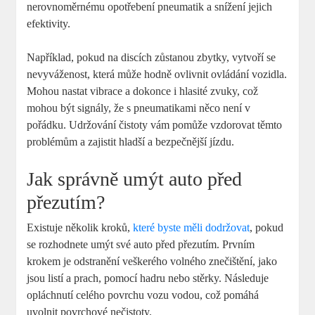
nerovnoměrnému opotřebení pneumatik a snížení jejich
efektivity.
Například, pokud na discích zůstanou zbytky, vytvoří se
nevyváženost, která může hodně ovlivnit ovládání vozidla.
Mohou nastat vibrace a dokonce i hlasité zvuky, což
mohou být signály, že s pneumatikami něco není v
pořádku. Udržování čistoty vám pomůže vzdorovat těmto
problémům a zajistit hladší a bezpečnější jízdu.
Jak správně umýt auto před
přezutím?
Existuje několik kroků,
které byste měli dodržovat
, pokud
se rozhodnete umýt své auto před přezutím. Prvním
krokem je odstranění veškerého volného znečištění, jako
jsou listí a prach, pomocí hadru nebo stěrky. Následuje
opláchnutí celého povrchu vozu vodou, což pomáhá
uvolnit povrchové nečistoty.