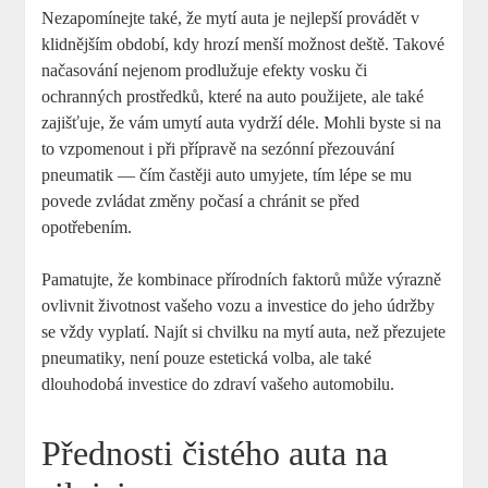
Nezapomínejte také, že mytí auta je nejlepší provádět v
klidnějším období, kdy hrozí menší možnost deště. Takové
načasování nejenom prodlužuje efekty vosku či
ochranných prostředků, které na auto použijete, ale také
zajišťuje, že vám umytí auta vydrží déle. Mohli byste si na
to vzpomenout i při přípravě na sezónní přezouvání
pneumatik — čím častěji auto umyjete, tím lépe se mu
povede zvládat změny počasí a chránit se před
opotřebením.
Pamatujte, že kombinace přírodních faktorů může výrazně
ovlivnit životnost vašeho vozu a investice do jeho údržby
se vždy vyplatí. Najít si chvilku na mytí auta, než přezujete
pneumatiky, není pouze estetická volba, ale také
dlouhodobá investice do zdraví vašeho automobilu.
Přednosti čistého auta na