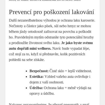
Prevencí pro poškození lakování
Další nezanedbatelnou výhodou je ochrana laku karoserie.
Nečistoty a částice jako písek, sůl nebo hmyz se mohou
během jízdy ortodoxně zafixovat na povrchu a poškodit
ho. Pravidelným mytím odstraníte tyto potenciální hrozby
a prodloužíte životnost svého laku.
Je jako byste svému
autu dopřáli mini wellness.
Navíc bude vypadat lépe,
což stojí za to, když si představíte, kolik pozitivních
pohledů na sebe získáte.
Bezpečnost:
Čisté sklo = lepší viditelnost.
Estetika:
Vzhled vašeho auta ovlivňuje i
dojem z vaší osobnosti.
Údržba:
Ochrana laku = méně výdajů na
opravy a údržbu.
Nakonec nezapomínejme, že přezutí pneumatik a mytí