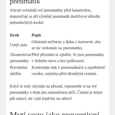
pneumatik
Abyste ochránili své pneumatiky před katastrofou,
doporučuje se při výměně pneumatik dodržovat několik
jednoduchých kroků:
Krok
Popis
Odstranit nečistoty a špínu z karoserie, aby
Umýt auto
se nic nedostalo na pneumatiky.
Zkontrolovat
Před přezutím se ujistěte, že jsou pneumatiky
pneumatiky
v dobrém stavu a bez poškození.
Pravidelná
Kontrolujte tlak v pneumatikách a opotřebení
údržba
vzorku, zejména před dlouhými cestami.
Když se tedy chystáte na přezutí, vzpomeňte si na své
pneumatiky a dejte jim zaslouženou péči. Čistota je nejen
půl zdraví, ale i půl úspěchu na silnici!
Mytí vozu jako preventivní