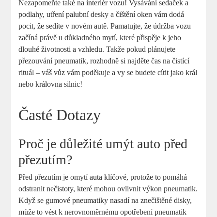
Nezapomeňte také na interiér vozu! Vysávání sedaček a
podlahy, utření palubní desky a čištění oken vám dodá
pocit, že sedíte v novém autě. Pamatujte, že údržba vozu
začíná právě u důkladného mytí, které přispěje k jeho
dlouhé životnosti a vzhledu. Takže pokud plánujete
přezouvání pneumatik, rozhodně si najděte čas na čistící
rituál – váš vůz vám poděkuje a vy se budete cítit jako král
nebo královna silnic!
Časté Dotazy
Proč je důležité umýt auto před
přezutím?
Před přezutím je omytí auta klíčové, protože to pomáhá
odstranit nečistoty, které mohou ovlivnit výkon pneumatik.
Když se gumové pneumatiky nasadí na znečištěné disky,
může to vést k nerovnoměrnému opotřebení pneumatik