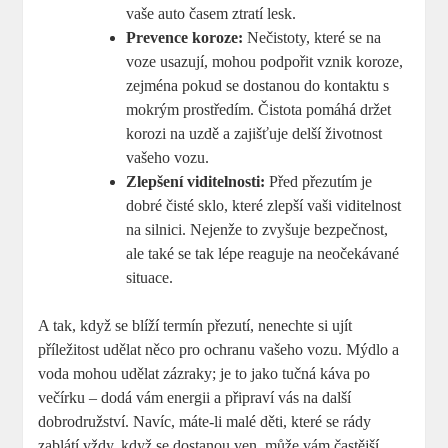
vaše auto časem ztratí lesk.
Prevence koroze:
Nečistoty, které se na
voze usazují, mohou podpořit vznik koroze,
zejména pokud se dostanou do kontaktu s
mokrým prostředím. Čistota pomáhá držet
korozi na uzdě a zajišťuje delší životnost
vašeho vozu.
Zlepšení viditelnosti:
Před přezutím je
dobré čisté sklo, které zlepší vaši viditelnost
na silnici. Nejenže to zvyšuje bezpečnost,
ale také se tak lépe reaguje na neočekávané
situace.
A tak, když se blíží termín přezutí, nenechte si ujít
příležitost udělat něco pro ochranu vašeho vozu. Mýdlo a
voda mohou udělat zázraky; je to jako tučná káva po
večírku – dodá vám energii a připraví vás na další
dobrodružství. Navíc, máte-li malé děti, které se rády
zablátí vždy, když se dostanou ven, může vám častější