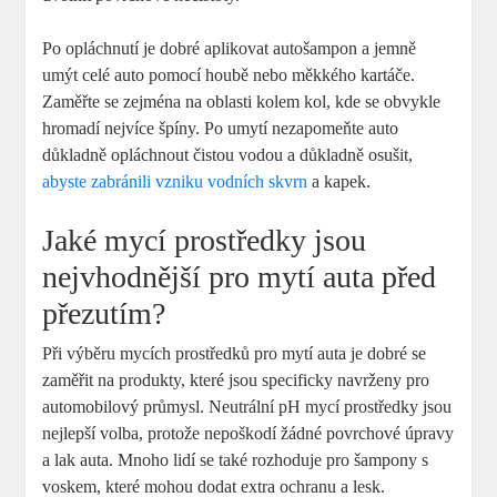
Po opláchnutí je dobré aplikovat autošampon a jemně
umýt celé auto pomocí houbě nebo měkkého kartáče.
Zaměřte se zejména na oblasti kolem kol, kde se obvykle
hromadí nejvíce špíny. Po umytí nezapomeňte auto
důkladně opláchnout čistou vodou a důkladně osušit,
abyste zabránili vzniku vodních skvrn
a kapek.
Jaké mycí prostředky jsou
nejvhodnější pro mytí auta před
přezutím?
Při výběru mycích prostředků pro mytí auta je dobré se
zaměřit na produkty, které jsou specificky navrženy pro
automobilový průmysl. Neutrální pH mycí prostředky jsou
nejlepší volba, protože nepoškodí žádné povrchové úpravy
a lak auta. Mnoho lidí se také rozhoduje pro šampony s
voskem, které mohou dodat extra ochranu a lesk.