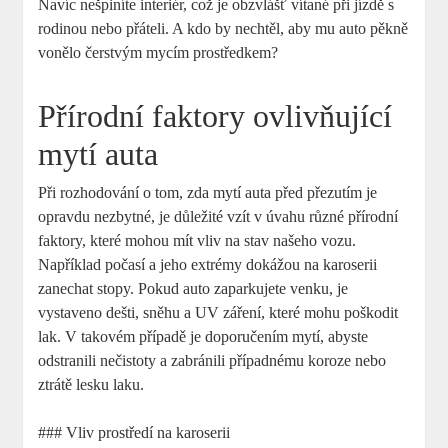
Navíc nešpiníte interiér, což je obzvlášť vítané při jízdě s
rodinou nebo přáteli. A kdo by nechtěl, aby mu auto pěkně
vonělo čerstvým mycím prostředkem?
Přírodní faktory ovlivňující
mytí auta
Při rozhodování o tom, zda mytí auta před přezutím je
opravdu nezbytné, je důležité vzít v úvahu různé přírodní
faktory, které mohou mít vliv na stav našeho vozu.
Například počasí a jeho extrémy dokážou na karoserii
zanechat stopy. Pokud auto zaparkujete venku, je
vystaveno dešti, sněhu a UV záření, které mohu poškodit
lak. V takovém případě je doporučením mytí, abyste
odstranili nečistoty a zabránili případnému koroze nebo
ztrátě lesku laku.
### Vliv prostředí na karoserii