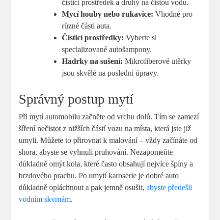
čisticí prostředek a druhý na čistou vodu.
Mycí houby nebo rukavice:
Vhodné pro
různé části auta.
Čisticí prostředky:
Vyberte si
specializované autošampony.
Hadrky na sušení:
Mikrofiberové utěrky
jsou skvělé na poslední úpravy.
Správný postup mytí
Při mytí automobilu začněte od vrchu dolů. Tím se zamezí
šíření nečistot z nižších částí vozu na místa, která jste již
umyli. Můžete to přirovnat k malování – vždy začínáte od
shora, abyste se vyhnuli pruhování. Nezapomeňte
důkladně omýt kola, které často obsahují nejvíce špíny a
brzdového prachu. Po umytí karoserie je dobré auto
důkladně opláchnout a pak jemně osušit,
abyste předešli
vodním skvrnám
.