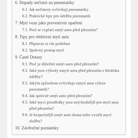
Dopady nečistot na pneumatiky
Jak nečistoty ovlivňují pneumatiky
Praktické tipy pro údržbu pneumatik
Mytí vozu jako preventivní opatření
Proč se vyplatí umýt auto před přezutím?
Tipy pro efektivní mytí auta
Připravte si vše potřebné
Správný postup mytí
Časté Dotazy
Proč je důležité umýt auto před přezutím?
Jaké jsou výhody umytí auta před přezutím z hlediska
údržby?
Jakým způsobem ovlivňuje umytí auta výkon
pneumatik?
Jak správně umýt auto před přezutím?
Jaké mycí prostředky jsou nejvhodnější pro mytí auta
před přezutím?
Je bezpečnější umýt auto doma nebo využít mycí
službu?
Závěrečné poznámky