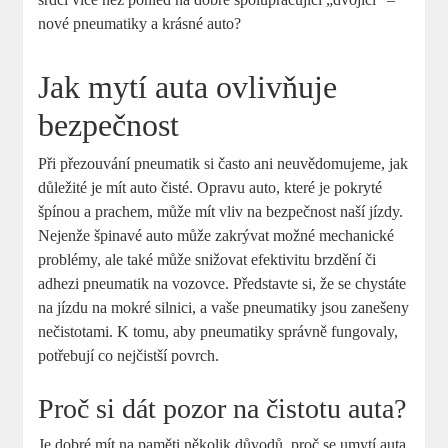
nové pneumatiky a krásné auto?
Jak mytí auta ovlivňuje
bezpečnost
Při přezouvání pneumatik si často ani neuvědomujeme, jak
důležité je mít auto čisté. Opravu auto, které je pokryté
špínou a prachem, může mít vliv na bezpečnost naší jízdy.
Nejenže špinavé auto může zakrývat možné mechanické
problémy, ale také může snižovat efektivitu brzdění či
adhezi pneumatik na vozovce. Představte si, že se chystáte
na jízdu na mokré silnici, a vaše pneumatiky jsou zanešeny
nečistotami. K tomu, aby pneumatiky správně fungovaly,
potřebují co nejčistší povrch.
Proč si dát pozor na čistotu auta?
Je dobré mít na paměti několik důvodů, proč se umytí auta