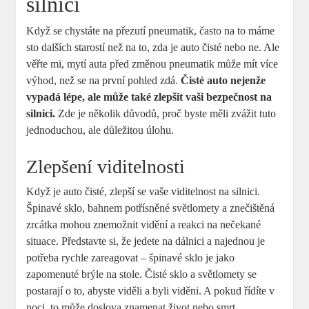
silnici
Když se chystáte na přezutí pneumatik, často na to máme
sto dalších starostí než na to, zda je auto čisté nebo ne. Ale
věřte mi, mytí auta před změnou pneumatik může mít více
výhod, než se na první pohled zdá.
Čisté auto nejenže
vypadá lépe, ale může také zlepšit vaši bezpečnost na
silnici.
Zde je několik důvodů, proč byste měli zvážit tuto
jednoduchou, ale důležitou úlohu.
Zlepšení viditelnosti
Když je auto čisté, zlepší se vaše viditelnost na silnici.
Špinavé sklo, bahnem potřísněné světlomety a znečištěná
zrcátka mohou znemožnit vidění a reakci na nečekané
situace. Představte si, že jedete na dálnici a najednou je
potřeba rychle zareagovat – špinavé sklo je jako
zapomenuté brýle na stole. Čisté sklo a světlomety se
postarají o to, abyste viděli a byli viděni. A pokud řídíte v
noci, to může doslova znamenat život nebo smrt.