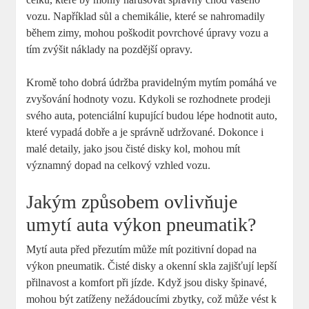
vozu. Například sůl a chemikálie, které se nahromadily
během zimy, mohou poškodit povrchové úpravy vozu a
tím zvýšit náklady na pozdější opravy.
Kromě toho dobrá údržba pravidelným mytím pomáhá ve
zvyšování hodnoty vozu. Kdykoli se rozhodnete prodeji
svého auta, potenciální kupující budou lépe hodnotit auto,
které vypadá dobře a je správně udržované. Dokonce i
malé detaily, jako jsou čisté disky kol, mohou mít
významný dopad na celkový vzhled vozu.
Jakým způsobem ovlivňuje
umytí auta výkon pneumatik?
Mytí auta před přezutím může mít pozitivní dopad na
výkon pneumatik. Čisté disky a okenní skla zajišťují lepší
přilnavost a komfort při jízde. Když jsou disky špinavé,
mohou být zatíženy nežádoucími zbytky, což může vést k