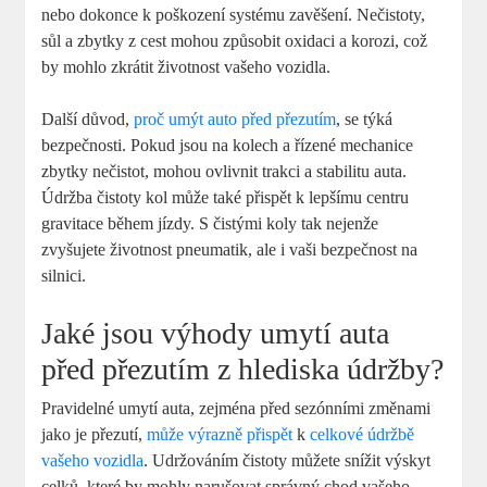
nebo dokonce k poškození systému zavěšení. Nečistoty,
sůl a zbytky z cest mohou způsobit oxidaci a korozi, což
by mohlo zkrátit životnost vašeho vozidla.
Další důvod,
proč umýt auto před přezutím
, se týká
bezpečnosti. Pokud jsou na kolech a řízené mechanice
zbytky nečistot, mohou ovlivnit trakci a stabilitu auta.
Údržba čistoty kol může také přispět k lepšímu centru
gravitace během jízdy. S čistými koly tak nejenže
zvyšujete životnost pneumatik, ale i vaši bezpečnost na
silnici.
Jaké jsou výhody umytí auta
před přezutím z hlediska údržby?
Pravidelné umytí auta, zejména před sezónními změnami
jako je přezutí,
může výrazně přispět
k
celkové údržbě
vašeho vozidla
. Udržováním čistoty můžete snížit výskyt
celků, které by mohly narušovat správný chod vašeho