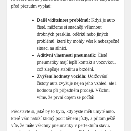
před přezutím vyplatí:
Další viditelnost problémů:
Když je auto
čisté, můžeme si snadněji všimnout
drobných prasklin, oděrků nebo jiných
problémů, které by mohly vést k nebezpečné
situaci na silnici.
Aditivní vlastnosti pneumatik:
Čisté
pneumatiky mají lepší kontakt s vozovkou,
což zlepšuje stabilitu a brzdění.
Zvýšení hodnoty vozidla:
Udržování
čistoty auta zvyšuje nejen jeho vzhled, ale i
hodnotu při případném prodeji. Všichni
víme, že první dojem se počítá!
Představte si, jaké by to bylo, kdybyste měli umyté auto,
které vám nabízí klidný pocit během jízdy, a přitom ještě
víte, že máte všechny pneumatiky v perfektním stavu.