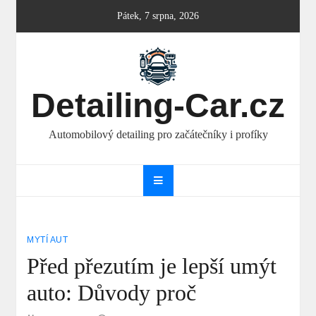
Skip
Pátek, 7 srpna, 2026
to
content
Detailing-Car.cz
Automobilový detailing pro začátečníky i profíky
MYTÍ AUT
Před přezutím je lepší umýt
auto: Důvody proč