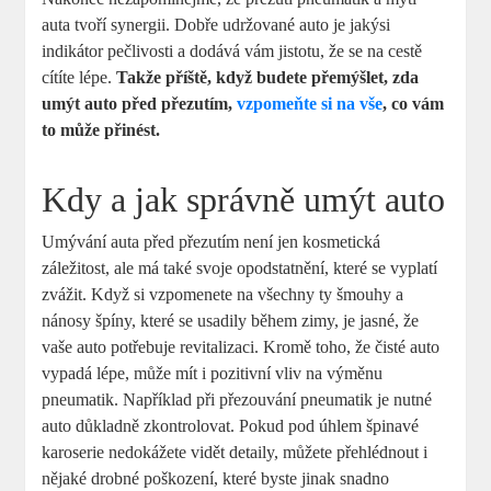
auta tvoří synergii. Dobře udržované auto je jakýsi
indikátor pečlivosti a dodává vám jistotu, že se na cestě
cítíte lépe.
Takže příště, když budete přemýšlet, zda
umýt auto před přezutím,
vzpomeňte si na vše
, co vám
to může přinést.
Kdy a jak správně umýt auto
Umývání auta před přezutím není jen kosmetická
záležitost, ale má také svoje opodstatnění, které se vyplatí
zvážit. Když si vzpomenete na všechny ty šmouhy a
nánosy špíny, které se usadily během zimy, je jasné, že
vaše auto potřebuje revitalizaci. Kromě toho, že čisté auto
vypadá lépe, může mít i pozitivní vliv na výměnu
pneumatik. Například při přezouvání pneumatik je nutné
auto důkladně zkontrolovat. Pokud pod úhlem špinavé
karoserie nedokážete vidět detaily, můžete přehlédnout i
nějaké drobné poškození, které byste jinak snadno