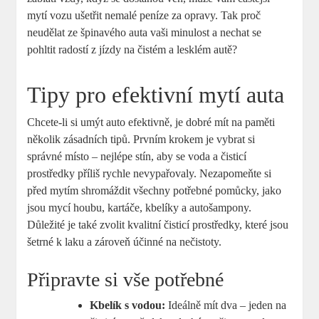
mytí vozu ušetřit nemalé peníze za opravy. Tak proč
neudělat ze špinavého auta vaši minulost a nechat se
pohltit radostí z jízdy na čistém a lesklém autě?
Tipy pro efektivní mytí auta
Chcete-li si umýt auto efektivně, je dobré mít na paměti
několik zásadních tipů. Prvním krokem je vybrat si
správné místo – nejlépe stín, aby se voda a čisticí
prostředky příliš rychle nevypařovaly. Nezapomeňte si
před mytím shromáždit všechny potřebné pomůcky, jako
jsou mycí houbu, kartáče, kbelíky a autošampony.
Důležité je také zvolit kvalitní čisticí prostředky, které jsou
šetrné k laku a zároveň účinné na nečistoty.
Připravte si vše potřebné
Kbelík s vodou:
Ideálně mít dva – jeden na