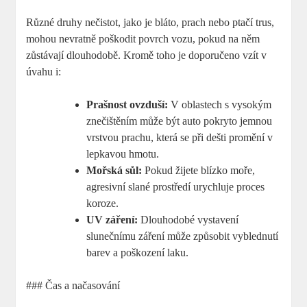
Různé druhy nečistot, jako je bláto, prach nebo ptačí trus,
mohou nevratně poškodit povrch vozu, pokud na něm
zůstávají dlouhodobě. Kromě toho je doporučeno vzít v
úvahu i:
Prašnost ovzduší:
V oblastech s vysokým
znečištěním může být auto pokryto jemnou
vrstvou prachu, která se při dešti promění v
lepkavou hmotu.
Mořská sůl:
Pokud žijete blízko moře,
agresivní slané prostředí urychluje proces
koroze.
UV záření:
Dlouhodobé vystavení
slunečnímu záření může způsobit vyblednutí
barev a poškození laku.
### Čas a načasování