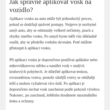
Jak správně aplikovat vosk na
vozidlo?
Aplikace vosku na auto může být jednoduchý proces,
pokud se dodržují správné postupy. Nejprve je nezbytné
umýt auto, aby se odstranily veškeré nečistoty, prach a
zbytky starého vosku. Po umytí byste měli vůz důkladně
osušit, aby se předešlo vodním skvrnám. Poté můžete
přistoupit k aplikaci vosku.
Při aplikaci vosku je doporučeno používat aplikátor nebo
mikrovláknovou utěrku a nanášet vosk v malých
kruhových pohybech. Je důležité aplikovat tenkou,
rovnoměrnou vrstvu, protože silnější vrstvy se obtížněji
leští a mohou vyžadovat více úsilí. Po aplikaci je
doporučeno nechat vosk zaschnout podle pokynů výrobce.
Nakonec, po zaschnutí, leštěním dosáhnete maximálního
lesku a ochrany.