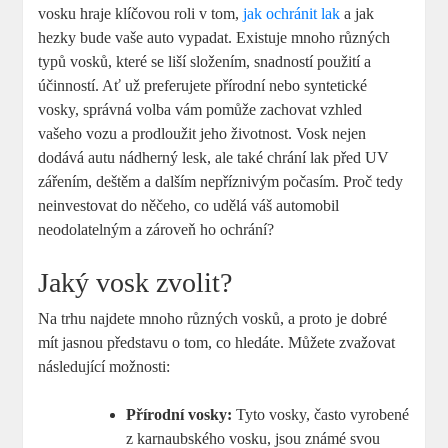
vosku hraje klíčovou roli v tom,
jak ochránit lak
a jak
hezky bude vaše auto vypadat. Existuje mnoho různých
typů vosků, které se liší složením, snadností použití a
účinností. Ať už preferujete přírodní nebo syntetické
vosky, správná volba vám pomůže zachovat vzhled
vašeho vozu a prodloužit jeho životnost. Vosk nejen
dodává autu nádherný lesk, ale také chrání lak před UV
zářením, deštěm a dalším nepříznivým počasím. Proč tedy
neinvestovat do něčeho, co udělá váš automobil
neodolatelným a zároveň ho ochrání?
Jaký vosk zvolit?
Na trhu najdete mnoho různých vosků, a proto je dobré
mít jasnou představu o tom, co hledáte. Můžete zvažovat
následující možnosti:
Přírodní vosky:
Tyto vosky, často vyrobené
z karnaubského vosku, jsou známé svou