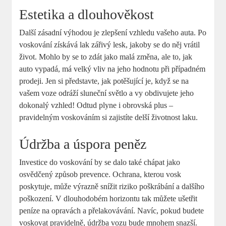
Estetika a dlouhověkost
Další zásadní výhodou je zlepšení vzhledu vašeho auta. Po
voskování získává lak zářivý lesk, jakoby se do něj vrátil
život. Mohlo by se to zdát jako malá změna, ale to, jak
auto vypadá, má velký vliv na jeho hodnotu při případném
prodeji. Jen si představte, jak potěšující je, když se na
vašem voze odráží sluneční světlo a vy obdivujete jeho
dokonalý vzhled! Odtud plyne i obrovská plus –
pravidelným voskováním si zajistíte delší životnost laku.
Údržba a úspora peněz
Investice do voskování by se dalo také chápat jako
osvědčený způsob prevence. Ochrana, kterou vosk
poskytuje, může výrazně snížit riziko poškrábání a dalšího
poškození. V dlouhodobém horizontu tak můžete ušetřit
peníze na opravách a přelakovávání. Navíc, pokud budete
voskovat pravidelně, údržba vozu bude mnohem snazší.