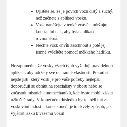
Ujistěte se, že je povrch vozu čistý a suchý,
než začnete s aplikací vosku.
Vosk nanášejte v tenké vrstvě a udržujte
konstantní tlak, aby byla aplikace
rovnoměrná.
Nechte vosk chvíli zaschnout a poté jej
jemně vyleštěte pomocí měkkého hadříku.
Nezapomeňte, že vosky všech typů vyžadují pravidelnou
aplikaci, aby udržely své ochranné vlastnosti. Pokud si
nejste jisti, který vosk je pro vaše potřeby nejlepší,
doporučuji se obrátit na specialisty v oboru nebo se
zúčastnit místních automechaniků, kde byste mohli získat
užitečné rady. V konečném důsledku byste měli mít z
voskování radost – koneckonců, je to skvělý způsob, jak
vyjádřit lásku k vašemu vozu!