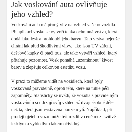
Jak voskování auta ovlivňuje
jeho vzhled?
Voskování auta má přímý vliv na vzhled vašeho vozidla.
Při aplikaci vosku se vytvoří tenká ochranná vrstva, která
dodá laku lesk a prohloubí jeho barvu. Tato vrstva nejenže
chrání lak před škodlivými vlivy, jako jsou UV záření,
dešťové kapky či ptačí trus, ale také vytváří vzhled, který
přitahuje pozornost. Vosk pomáhá „uzamknout“ živost
barev a zlepšuje celkovou estetiku vozu.
V praxi to můžeme vidět na vozidlech, která byly
voskovaná pravidelně, oproti těm, které na tuhle péči
zapomněly. Statisticky se uvádí, že vozidla s pravidelným
voskováním si udržují svůj vzhled až dvojnásobně déle
než ta, která jsou vystavena pouze mytí. Například, při
prodeji ojetého vozu může být rozdíl v ceně mezi svítivě
lesklým a vybledlým lakem očividný.