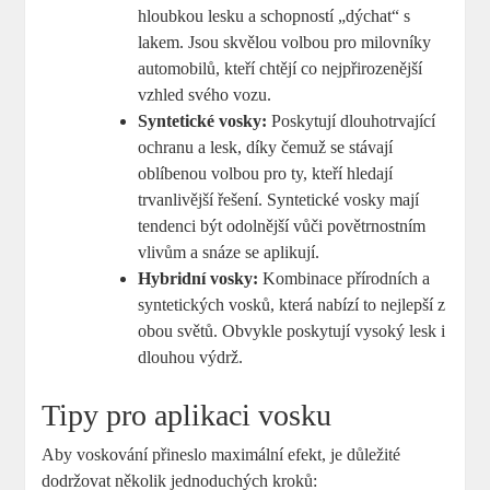
hloubkou lesku a schopností „dýchat“ s
lakem. Jsou skvělou volbou pro milovníky
automobilů, kteří chtějí co nejpřirozenější
vzhled svého vozu.
Syntetické vosky:
Poskytují dlouhotrvající
ochranu a lesk, díky čemuž se stávají
oblíbenou volbou pro ty, kteří hledají
trvanlivější řešení. Syntetické vosky mají
tendenci být odolnější vůči povětrnostním
vlivům a snáze se aplikují.
Hybridní vosky:
Kombinace přírodních a
syntetických vosků, která nabízí to nejlepší z
obou světů. Obvykle poskytují vysoký lesk i
dlouhou výdrž.
Tipy pro aplikaci vosku
Aby voskování přineslo maximální efekt, je důležité
dodržovat několik jednoduchých kroků: