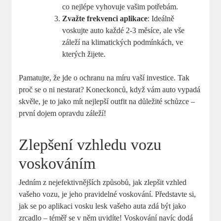
co nejlépe vyhovuje vašim potřebám.
Zvažte frekvenci aplikace
: Ideálně
voskujte auto každé 2-3 měsíce, ale vše
záleží na klimatických podmínkách, ve
kterých žijete.
Pamatujte, že jde o ochranu na míru vaší investice. Tak
proč se o ni nestarat? Koneckonců, když vám auto vypadá
skvěle, je to jako mít nejlepší outfit na důležité schůzce –
první dojem opravdu záleží!
Zlepšení vzhledu vozu
voskováním
Jedním z nejefektivnějších způsobů, jak zlepšit vzhled
vašeho vozu, je jeho pravidelné voskování. Představte si,
jak se po aplikaci vosku lesk vašeho auta zdá být jako
zrcadlo – téměř se v něm uvidíte! Voskování navíc dodá