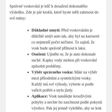
Správné voskování je klíč k dosažení dokonalého
výsledku. Zde je pár kroků, které byste měli zahrnout do
své rutiny:
Důkladné umytí:
Před voskováním je
důležité umýt auto tak, aby byl na karoserii
co nejmenší počet nečistot. To zajistí, že
vosk bude správně přilnout k laku.
Osušení:
Ujistěte se, že je auto dokonale
suché. Kapky vody mohou při voskování
způsobit problémy.
Výběr správného vosku:
Máte na výběr
mezi přírodními a syntetickými vosky.
Každý má své výhody, vyberte si podle
vašich potřeb a stylu jízdy.
Aplikace:
Vosk nanášejte krouživými
pohyby a nechte ho zaschnout podle pokynů
výrobce. Pak jej jemně vyleštěte, aby se lesk