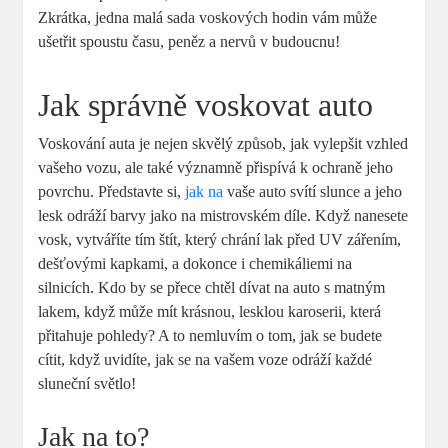
Zkrátka, jedna malá sada voskových hodin vám může
ušetřit spoustu času, peněz a nervů v budoucnu!
Jak správně voskovat auto
Voskování auta je nejen skvělý způsob, jak vylepšit vzhled
vašeho vozu, ale také významně přispívá k ochraně jeho
povrchu. Představte si,
jak na
vaše auto svítí slunce a jeho
lesk odráží barvy jako na mistrovském díle. Když nanesete
vosk, vytváříte tím štít, který chrání lak před UV zářením,
dešťovými kapkami, a dokonce i chemikáliemi na
silnicích. Kdo by se přece chtěl dívat na auto s matným
lakem, když může mít krásnou, lesklou karoserii, která
přitahuje pohledy? A to nemluvím o tom, jak se budete
cítit, když uvidíte, jak se na vašem voze odráží každé
sluneční světlo!
Jak na to?