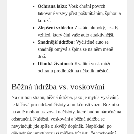
Ochrana laku:
Vosk chrání povrch
lakované vrstvy před poškrábáním, špínou a
korozí.
Zlepšení vzhledu:
Získáte hluboký, lesklý
vzhled, který činí vaše auto atraktivnější.
Snadnější údržba:
Vyčištěné auto se
snadněji omývá a špína se na něm méně
drží.
Dlouhá životnost:
Kvalitní vosk může
ochranu prodloužit na několik měsíců.
Běžná údržba vs. voskování
Na druhou stranu, běžná údržba, jako je mytí a vysávání,
je klíčová pro udržení čistoty a funkčnosti vozu. Bez ní se
na autě mohou usazovat nečistoty, které budou náročné na
odstranění. Naštěstí, voskování a běžná údržba se
nevylučují; jde spíše o skvělý doplněk. Například, po
důkladném umytí vozu si můžete být jisti, že voskování