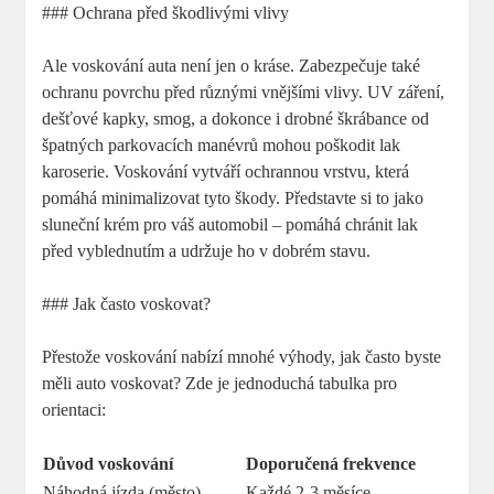
### Ochrana před škodlivými vlivy
Ale voskování auta není jen o kráse. Zabezpečuje také
ochranu povrchu před různými vnějšími vlivy. UV záření,
dešťové kapky, smog, a dokonce i drobné škrábance od
špatných parkovacích manévrů mohou poškodit lak
karoserie. Voskování vytváří ochrannou vrstvu, která
pomáhá minimalizovat tyto škody. Představte si to jako
sluneční krém pro váš automobil – pomáhá chránit lak
před vyblednutím a udržuje ho v dobrém stavu.
### Jak často voskovat?
Přestože voskování nabízí mnohé výhody, jak často byste
měli auto voskovat? Zde je jednoduchá tabulka pro
orientaci:
Důvod voskování
Doporučená frekvence
Náhodná jízda (město)
Každé 2-3 měsíce