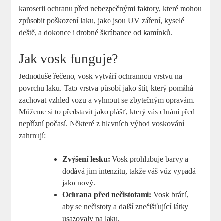
karoserii ochranu před nebezpečnými faktory, které mohou
způsobit poškození laku, jako jsou UV záření, kyselé
deště, a dokonce i drobné škrábance od kamínků.
Jak vosk funguje?
Jednoduše řečeno, vosk vytváří ochrannou vrstvu na
povrchu laku. Tato vrstva působí jako štít, který pomáhá
zachovat vzhled vozu a vyhnout se zbytečným opravám.
Můžeme si to představit jako plášť, který vás chrání před
nepřízní počasí. Některé z hlavních výhod voskování
zahrnují:
Zvýšení lesku:
Vosk prohlubuje barvy a
dodává jim intenzitu, takže váš vůz vypadá
jako nový.
Ochrana před nečistotami:
Vosk brání,
aby se nečistoty a další znečišťující látky
usazovaly na laku.