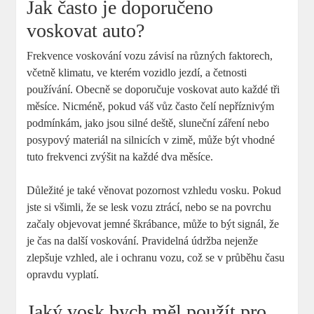
Jak často je doporučeno
voskovat auto?
Frekvence voskování vozu závisí na různých faktorech,
včetně klimatu, ve kterém vozidlo jezdí, a četnosti
používání. Obecně se doporučuje voskovat auto každé tři
měsíce. Nicméně, pokud váš vůz často čelí nepříznivým
podmínkám, jako jsou silné deště, sluneční záření nebo
posypový materiál na silnicích v zimě, může být vhodné
tuto frekvenci zvýšit na každé dva měsíce.
Důležité je také věnovat pozornost vzhledu vosku. Pokud
jste si všimli, že se lesk vozu ztrácí, nebo se na povrchu
začaly objevovat jemné škrábance, může to být signál, že
je čas na další voskování. Pravidelná údržba nejenže
zlepšuje vzhled, ale i ochranu vozu, což se v průběhu času
opravdu vyplatí.
Jaký vosk bych měl použít pro