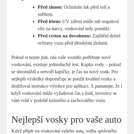
Před zimou:
Ochráníte lak před solí a
sněhem.
Před létem:
UV záření může mít negativní
vliv na barvy, voskování tedy pomůže.
Před cestou na dovolenou:
Zajištění dobré
ochrany vozu před dlouhými jízdami.
Pokud si nejste jisti, zda vaše vozidlo potřebuje nové
voskování, existuje jednoduchý test. Kapka vody – pokud
se shromáždí a netvoří kapičky, je čas na nový vosk. Pro
nejlepši výsledky doporučuje se použít kvalitní vosky a
dodržovat instrukce výrobce pro aplikaci. A pamatujte, že i
když voskování může vyžadovat čas a úsilí, investice se
vám vrátí v podobě krásného a zachovalého vozu.
Nejlepší vosky pro vaše auto
Když přijde na voskování vašeho auta, volba správného