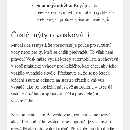
Snadnější údržba:
Když je auto
navoskované, umytí je mnohem rychlejší a
efektivnější, protože špína se méně lepí.
Časté mýty o voskování
Mnozí lidé si myslí, že voskování je pouze pro luxusní
vozy nebo pro ty, kteří se chtějí předvádět. To však není
pravda! Vosk může využít každý automobilista a schovává
v sobě praktické výhody pro každého, kdo chce, aby jeho
vozidlo vypadalo skvěle. Představte si, že se po letech
ježdění s autem ocitnete na srazu s přáteli a váš vůz
vypadá jako po poslední návštěvě autosalonu – to se dá
snadno dosáhnout správnou péčí a pravidelným
voskováním.
Nezapomeňte také, že voskování není jen jednorázová
akce. Pro optimální výsledky se doporučuje voskování
provádět alespoň dvakrát ročně. Při výběru vosku dbejte