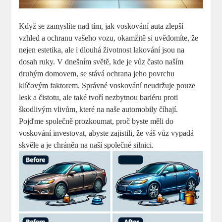
Když se zamyslíte nad tím, jak voskování auta zlepší
vzhled a ochranu vašeho vozu, okamžitě si uvědomíte, že
nejen estetika, ale i dlouhá životnost lakování jsou na
dosah ruky. V dnešním světě, kde je vůz často naším
druhým domovem, se stává ochrana jeho povrchu
klíčovým faktorem. Správné voskování neudržuje pouze
lesk a čistotu, ale také tvoří nezbytnou bariéru proti
škodlivým vlivům, které na naše automobily číhají.
Pojďme společně prozkoumat, proč byste měli do
voskování investovat, abyste zajistili, že váš vůz vypadá
skvěle a je chráněn na naší společné silnici.