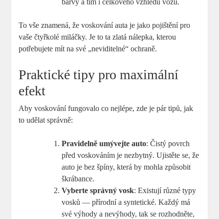
barvy a tím i celkového vzhledu vozu.
To vše znamená, že voskování auta je jako pojištění pro
vaše čtyřkolé miláčky. Je to ta zlatá nálepka, kterou
potřebujete mít na své „neviditelné“ ochraně.
Praktické tipy pro maximální
efekt
Aby voskování fungovalo co nejlépe, zde je pár tipů, jak
to udělat správně:
Pravidelně umývejte auto
: Čistý povrch
před voskováním je nezbytný. Ujistěte se, že
auto je bez špíny, která by mohla způsobit
škrábance.
Vyberte správný vosk
: Existují různé typy
vosků — přírodní a syntetické. Každý má
své výhody a nevýhody, tak se rozhodněte,