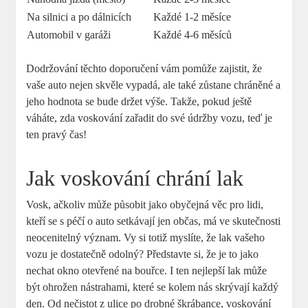
Na silnici a po dálnicích
Každé 1-2 měsíce
Automobil v garáži
Každé 4-6 měsíců
Dodržování těchto doporučení vám pomůže zajistit, že
vaše auto nejen skvěle vypadá, ale také zůstane chráněné a
jeho hodnota se bude držet výše. Takže, pokud ještě
váháte, zda voskování zařadit do své údržby vozu, teď je
ten pravý čas!
Jak voskování chrání lak
Vosk, ačkoliv může působit jako obyčejná věc pro lidi,
kteří se s péčí o auto setkávají jen občas, má ve skutečnosti
neocenitelný význam. Vy si totiž myslíte, že lak vašeho
vozu je dostatečně odolný? Představte si, že je to jako
nechat okno otevřené na bouřce. I ten nejlepší lak může
být ohrožen nástrahami, které se kolem nás skrývají každý
den. Od nečistot z ulice po drobné škrábance, voskování