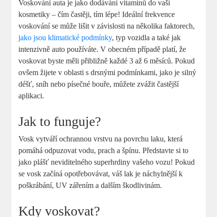
Voskování auta je jako dodávání vitaminů do vaší
kosmetiky – čím častěji, tím lépe! Ideální frekvence
voskování se může lišit v závislosti na několika faktorech,
jako jsou klimatické podmínky
, typ vozidla a také jak
intenzivně auto používáte. V obecném případě platí, že
voskovat byste měli přibližně každé 3 až 6 měsíců. Pokud
ovšem žijete v oblasti s drsnými podmínkami, jako je silný
déšť, sníh nebo písečné bouře, můžete zvážit častější
aplikaci.
Jak to funguje?
Vosk vytváří ochrannou vrstvu na povrchu laku, která
pomáhá odpuzovat vodu, prach a špínu. Představte si to
jako plášť neviditelného superhrdiny vašeho vozu! Pokud
se vosk začíná opotřebovávat, váš lak je náchylnější k
poškrábání, UV zářením a dalším škodlivinám.
Kdy voskovat?