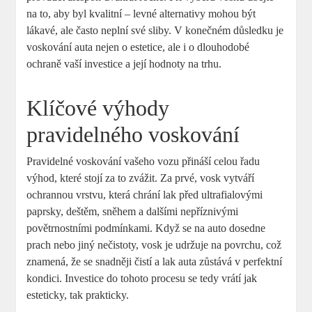
na to, aby byl kvalitní – levné alternativy mohou být
lákavé, ale často neplní své sliby. V konečném důsledku je
voskování auta nejen o estetice, ale i o dlouhodobé
ochraně vaší investice a její hodnoty na trhu.
Klíčové výhody
pravidelného voskování
Pravidelné voskování vašeho vozu přináší celou řadu
výhod, které stojí za to zvážit. Za prvé, vosk vytváří
ochrannou vrstvu, která chrání lak před ultrafialovými
paprsky, deštěm, sněhem a dalšími nepříznivými
povětrnostními podmínkami. Když se na auto dosedne
prach nebo jiný nečistoty, vosk je udržuje na povrchu, což
znamená, že se snadněji čistí a lak auta zůstává v perfektní
kondici. Investice do tohoto procesu se tedy vrátí jak
esteticky, tak prakticky.