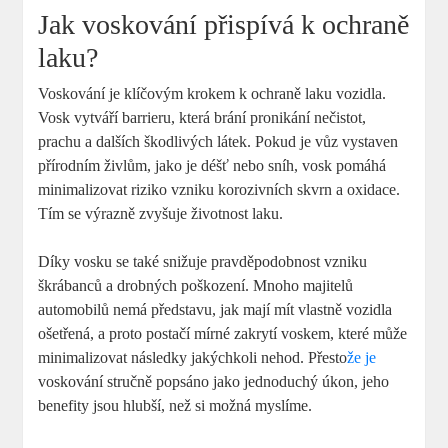
Jak voskování přispívá k ochraně
laku?
Voskování je klíčovým krokem k ochraně laku vozidla.
Vosk vytváří barrieru, která brání pronikání nečistot,
prachu a dalších škodlivých látek. Pokud je vůz vystaven
přírodním živlům, jako je déšť nebo sníh, vosk pomáhá
minimalizovat riziko vzniku korozivních skvrn a oxidace.
Tím se výrazně zvyšuje životnost laku.
Díky vosku se také snižuje pravděpodobnost vzniku
škrábanců a drobných poškození. Mnoho majitelů
automobilů nemá představu, jak mají mít vlastně vozidla
ošetřená, a proto postačí mírné zakrytí voskem, které může
minimalizovat následky jakýchkoli nehod. Přesto
že je
voskování stručně popsáno jako jednoduchý úkon, jeho
benefity jsou hlubší, než si možná myslíme.