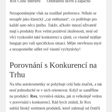
Rox Čistič​ interiéru
Odstranění skvrn‍ a zápachů
Nezapomínejme však na ‌rozdílné ‍preference.⁣ Někdo se
nezapře⁣ jako klasický „car enthusiast“,⁤ co potřebuje‍ pro
‍každé ​auto něco jiného.⁢ Takže, ačkoliv mnozí uživatelé​
mají s produkty Rox velmi⁣ pozitivní zkušenosti, není od
věci ‍vyzkoušet také ​konkurenci a‌ zjistit, ⁣co⁤ vlastně ⁢nejlépe
funguje pro vaši specifickou ⁢situaci. ‍Mějte otevřenou mysl
a​ nezapomeňte sdílet své ⁢vlastní vychytávky!
Porovnání s Konkurencí na
Trhu
Na ‌trhu autokosmetiky se ⁣pohybuje‌ celá‌ řada ​značek, a ⁢tak
není jednoduché se ​v‍ nich​ orientovat. Když se zaměříme
na produkci ⁤
Rox
, vyvstává otázka, jak si​ velkolepě vedou
‍v⁣ porovnání s konkurencí. Rád bych zmínil, že Rox
nabízí široký ⁣sortiment⁢ produktů, které zahrnují od⁤ čističů