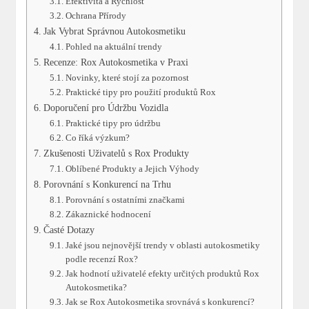
Efektivita ‌a Rychlost
Ochrana Přírody
Jak Vybrat Správnou Autokosmetiku
Pohled na⁣ aktuální⁣ trendy
Recenze:‍ Rox Autokosmetika v Praxi
Novinky, které stojí‌ za ‌pozornost
Praktické tipy pro použití ⁢produktů Rox
Doporučení pro Údržbu ​Vozidla
Praktické⁣ tipy pro údržbu
Co ​říká ‌výzkum?
Zkušenosti Uživatelů s Rox ⁤Produkty
Oblíbené‍ Produkty ⁤a⁣ Jejich Výhody
Porovnání s Konkurencí na Trhu
Porovnání s ‍ostatními značkami
Zákaznické hodnocení
Časté Dotazy
Jaké jsou nejnovější trendy⁢ v‍ oblasti autokosmetiky
‌podle recenzí Rox?
Jak hodnotí uživatelé ‌efekty určitých produktů⁤ Rox
Autokosmetika?
Jak se Rox Autokosmetika srovnává s⁣ konkurencí?