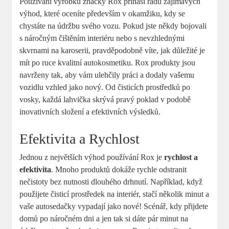
Používání výrobků značky‌ Rox přináší řadu ⁣zajímavých
výhod, které oceníte ⁤především v okamžiku, kdy se
chystáte​ na údržbu svého vozu. ​Pokud ⁣jste někdy bojovali‌
s ⁣náročným čištěním interiéru nebo⁢ s‍ nevzhlednými
skvrnami na ‌karoserii, pravděpodobně víte, ⁢jak důležité‌ je
mít⁣ po ‍ruce⁣ kvalitní ⁣autokosmetiku. Rox‌ produkty jsou
navrženy tak,⁣ aby vám ulehčily práci a ‌dodaly vašemu‌
vozidlu vzhled⁣ jako⁤ nový. ‌Od​ čisticích prostředků po
vosky,‌ každá lahvička skrývá pravý poklad v ​podobě
inovativních složení a​ efektivních výsledků.
Efektivita ‌a Rychlost
Jednou z největších⁢ výhod používání Rox je‍
rychlost⁢ a
efektivita
. Mnoho produktů dokáže rychle odstranit⁢
nečistoty bez nutnosti dlouhého drhnutí. Například, když
použijete čisticí prostředek na interiér, stačí několik ​minut⁤ a
vaše autosedačky vypadají⁣ jako nové! Scénář,‌ kdy přijdete
domů po náročném dni a jen tak si dáte pár ‌minut na