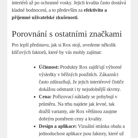
interiérů až po​ ochranné vosky. Jejich kvalita často dostává
kladné⁤ hodnocení,‌ a to‍ především za
efektivitu ‍a
⁢příjemné uživatelské zkušenosti
.
Porovnání s ‍ostatními značkami
Pro ‌lepší⁤ představu,⁣ jak si Rox stojí, uvedeme několik
klíčových faktorů, které by vás mohly zajímat:
Účinnost:
Produkty Rox ‍zajišťují výborné‌
výsledky​ v běžných ‌použitích. Zákazníci
často zdůrazňují,​ že ‍jejich interiérové čističe
dokážou‍ odstranit⁢ i ty nejodolnější‌ skvrny.
Cena:
Pořizovací náklady se⁤ pohybují v
průměru. Na trhu najdete jak levné, tak
dražší varianty,⁣ ale ‌Rox⁢ většinou zaujme
⁢dobrým​ poměrem ‌ceny a kvality.
Design ‌a aplikace:
⁢Vizuální⁣ stránka obalu ⁢a
jednoduchost ⁢aplikace⁢ jsou faktory, které už‌