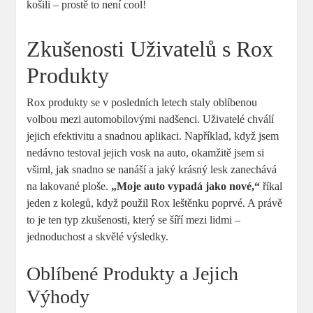
košili – ⁢prostě ‌to není cool!
Zkušenosti Uživatelů s Rox
⁤Produkty
Rox‌ produkty se v posledních letech staly ⁣oblíbenou
volbou mezi automobilovými‍ nadšenci. Uživatelé chválí⁢
jejich ‌efektivitu a snadnou aplikaci.‍ Například, když jsem
nedávno​ testoval jejich‍ vosk na auto,‍ okamžitě jsem si
všiml, jak ‌snadno se nanáší a jaký ‌krásný lesk zanechává
na lakované ploše.
„Moje⁤ auto vypadá ⁣jako nové,“
říkal
jeden‍ z kolegů, když​ použil ⁣Rox⁤ leštěnku ​poprvé. ​A právě
to ‌je ten ⁣typ ​zkušenosti, který se šíří mezi lidmi –
jednoduchost a​ skvělé‌ výsledky.
Oblíbené‍ Produkty ⁤a⁣ Jejich
Výhody