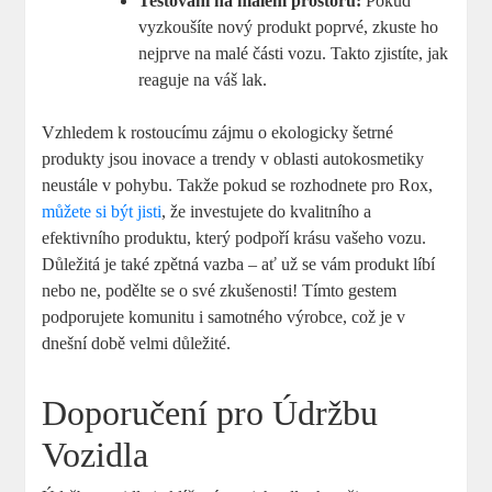
Testování ⁢na malém prostoru:
Pokud
vyzkoušíte ⁢nový produkt poprvé, zkuste ho
nejprve na malé části vozu. ⁢Takto zjistíte, jak​
reaguje ‌na ​váš lak.
Vzhledem k rostoucímu⁢ zájmu o ekologicky šetrné ​
produkty jsou ​inovace a trendy v oblasti ⁢autokosmetiky
neustále ‌v pohybu. Takže pokud ​se rozhodnete pro Rox,
můžete si být jisti
, že investujete ⁣do kvalitního ‍a
efektivního produktu, který podpoří ​krásu vašeho⁣ vozu.
Důležitá je⁢ také ⁢zpětná ⁣vazba – ať už se vám produkt líbí
nebo ne, podělte se o své zkušenosti! ⁢Tímto gestem
podporujete komunitu i‌ samotného výrobce,⁢ což​ je‌ v
dnešní době velmi důležité.
Doporučení pro Údržbu ​
Vozidla