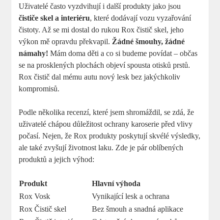
Uživatelé často ​vyzdvihují i další produkty jako jsou⁤
čističe skel a‍ interiéru
, které dodávají ‍vozu vyzařování⁢
čistoty. Až⁤ se mi⁤ dostal ‍do rukou‌ Rox čistič skel, ‍jeho
výkon mě opravdu překvapil.⁢
Žádné ⁣šmouhy, žádné
námahy!
Mám ​doma děti ⁢a co si ⁢budeme⁢ povídat ⁤– ​občas‍
se na prosklených ⁣plochách objeví spousta otisků⁤ prstů.
Rox čistič ‌dal mému autu nový ‌lesk bez jakýchkoliv
kompromisů.
Podle několika recenzí, které ⁣jsem shromáždil, ‌se zdá, ‍že
uživatelé chápou důležitost ochrany karoserie před vlivy
počasí. Nejen, že ‌Rox ⁣produkty poskytují skvélé výsledky,
⁤ale také ⁤zvyšují životnost⁤ laku. Zde⁤ je pár oblíbených
produktů a ‌jejich ‌výhod:
Produkt
Hlavní výhoda
Rox Vosk
Vynikající lesk a ochrana
Rox Čistič skel
Bez⁤ šmouh a snadná aplikace