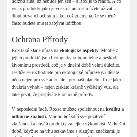
údržbu auta,⁤ už nebude⁤ jen sen – s Rox je ⁣to ⁢realita. A co
víc, s produkty ‌jako je vosk⁤ na auto si můžete užívat⁢ i
dlouhotrvající ochranu laku, což znamená,⁣ že se méně
často‌ budete ‌muset zabývat ⁤údržbou.
Ochrana Přírody
Rox také​ klade důraz ‍na
ekologické aspekty
.​ Mnohé z
jejich ⁢produktů jsou ⁣biologicky ⁢odbouratelné⁤ a⁣ neškodí
životnímu ⁢prostředí, což‌ je v dnešní době velmi‍ důležité. ​
Jestliže​ se rozhodnete pro ekologické přípravky,⁤ uděláte
něco ‍nejen pro‍ své auto,​ ale ⁢i pro naši ‌planetu.​ To je jako
dvakrát vyhrát – nejen⁢ získáte krásně ⁢vyčištěný vůz, ale ​
také pocit,⁣ že přispíváte k ochraně ‍přírody.
V neposlední řadě, Roxse ‌můžete‍ spolehnout na
kvalitu a
odborné znalosti
. ‍Mnoho lidí ‍sdílí své pozitivní
zkušenosti‍ a chválí produkty‌ za⁢ jejich výkonnost. V dnešní
‌době, když se ‌na trhu setkáváme s různými značkami, je