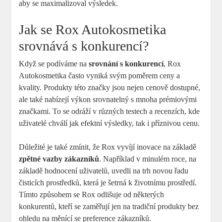
aby se maximalizoval výsledek.
Jak se Rox Autokosmetika
srovnává s⁣ konkurencí?
Když se ⁢podíváme⁣ na
srovnání⁢ s konkurencí
, Rox
Autokosmetika často vyniká svým poměrem ceny a‍
kvality. Produkty⁣ této značky jsou nejen⁢ cenově dostupné,
ale také ‍nabízejí výkon srovnatelný s mnoha prémiovými
značkami. To se odráží v různých‌ testech a​ recenzích,⁤ kde
uživatelé chválí jak‌ efektní výsledky, tak i příznivou cenu.
Důležité⁤ je také zmínit, ‌že Rox vyvíjí ‌inovace ⁤na základě
zpětné vazby zákazníků
. Například v minulém roce, na
základě hodnocení ‌uživatelů, uvedli na trh novou řadu
čisticích ‌prostředků, která‍ je šetrná k životnímu prostředí.
Tímto‌ způsobem⁢ se Rox odlišuje od některých
konkurentů, ⁤kteří se‌ zaměřují⁣ jen na​ tradiční produkty bez
⁣ohledu‌ na⁣ měnící ‍se preference⁤ zákazníků.