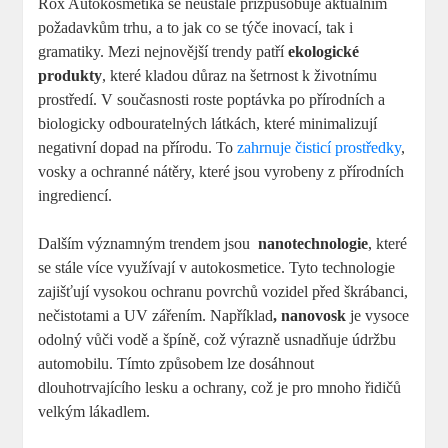
Rox Autokosmetika se neustále​ přizpůsobuje aktuálním
požadavkům trhu, a to ‌jak ⁢co se týče inovací,‌ tak i
gramatiky.⁣ Mezi‌ nejnovější⁣ trendy patří
ekologické
produkty
,⁤ které kladou ⁤důraz na ⁢šetrnost k⁤ životnímu
prostředí. V současnosti roste poptávka po přírodních a
biologicky odbouratelných ​látkách,⁤ které​ minimalizují
negativní dopad na​ přírodu. ‍To
zahrnuje čisticí prostředky
,
‍vosky ⁢a ⁤ochranné‍ nátěry, které ‌jsou⁢ vyrobeny z přírodních
ingrediencí.
Dalším významným ‍trendem jsou ⁣
nanotechnologie
, které
se stále více využívají v autokosmetice. Tyto technologie⁤
zajišťují vysokou‌ ochranu povrchů ⁣vozidel⁤ před ⁤škrábanci,
nečistotami a ⁢UV⁤ zářením. Například
, nanovosk
je⁢ vysoce
odolný vůči vodě a špíně, což ⁤výrazně‌ usnadňuje údržbu⁤
automobilu. ‍Tímto⁢ způsobem lze⁢ dosáhnout
dlouhotrvajícího lesku a ochrany, což ⁢je pro⁣ mnoho ​řidičů
velkým lákadlem.