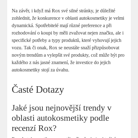
Na závěr, i ⁣když ‍má Rox​ své silné stránky, ⁣je ⁣důležité
zohlednit,⁣ že konkurence v oblasti autokosmetiky ‍je velmi
dynamická. Spotřebitelé mají různé preference a při
rozhodování o⁣ koupi by měli zvažovat nejen ​značku, ale ‌i
specifické potřeby a typy produktů, které vyhovují jejich
vozu. Tak či onak, Rox se‌ neustále⁢ snaží přizpůsobovat⁢
novým trendům a vylepšit ⁣své ‌produkty, ⁣což může ‌být pro
⁤každého z ⁣nás ⁤jasné znamení, že investice‌ do jejich
autokosmetiky stojí ⁤za úvahu.
Časté Dotazy
Jaké jsou nejnovější trendy⁢ v‍
oblasti autokosmetiky ‌podle
recenzí Rox?