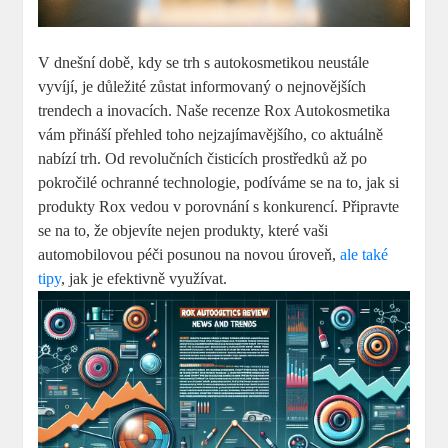
V ⁣dnešní době, kdy ⁤se trh s autokosmetikou neustále
vyvíjí, je důležité ‍zůstat informovaný o ‍nejnovějších
trendech a inovacích. ⁣Naše recenze ⁣Rox Autokosmetika
vám přináší přehled ⁤toho nejzajímavějšího, co ‍aktuálně
nabízí trh. Od revolučních ⁣čisticích ‍prostředků až⁤ po
pokročilé ochranné technologie, ⁣podíváme ​se na to, jak si
‌produkty Rox vedou v porovnání s konkurencí.‌ Připravte
‌se⁣ na to, že objevíte nejen⁣ produkty, které vaši
automobilovou péči posunou na novou úroveň,
ale také
tipy
, jak⁤ je⁤ efektivně využívat.