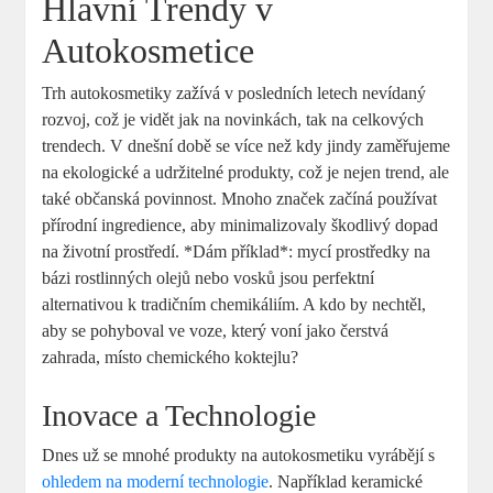
Hlavní⁤ Trendy v
Autokosmetice
Trh autokosmetiky zažívá v​ posledních ⁣letech nevídaný
rozvoj,​ což je​ vidět⁤ jak na novinkách, tak⁣ na celkových
trendech.⁢ V dnešní ⁤době se více ​než kdy jindy zaměřujeme
‌na ekologické a udržitelné produkty, což je nejen trend, ale
také občanská povinnost. Mnoho značek ‍začíná používat
přírodní‌ ingredience,‍ aby minimalizovaly škodlivý dopad
na životní prostředí. *Dám příklad*: mycí prostředky na
bázi⁢ rostlinných olejů nebo​ vosků ​jsou⁤ perfektní
alternativou ‌k tradičním chemikáliím. A kdo‍ by nechtěl,
aby ⁤se pohyboval‍ ve voze, který voní jako čerstvá
zahrada,⁢ místo⁣ chemického‍ koktejlu?
Inovace a Technologie
Dnes‌ už​ se ‌mnohé produkty na autokosmetiku ‍vyrábějí s
ohledem na moderní technologie
. Například keramické