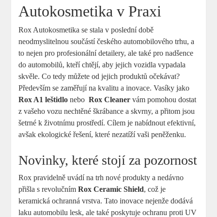
Autokosmetika v Praxi
Rox Autokosmetika se stala v​ poslední době‍
neodmyslitelnou součástí českého automobilového trhu, a
to nejen pro profesionální ⁤detailery, ‍ale také pro nadšence
⁣do automobilů, kteří chtějí, aby jejich vozidla vypadala
skvěle. Co tedy‌ můžete ​od jejich produktů očekávat?
⁤Především se ⁤zaměřují ​na kvalitu a inovace. ‌Vasíky jako
Rox A1 leštidlo
nebo ‍
Rox⁣ Cleaner
vám ⁢pomohou dostat
z⁢ vašeho vozu nechtěné škrábance ⁢a⁣ skvrny, a⁢ přitom jsou
šetrné⁢ k životnímu prostředí.⁤ Cílem je nabídnout efektivní,
⁣avšak​ ekologické řešení, ⁣které nezatíží⁤ vaši peněženku.
Novinky, které stojí‌ za ‌pozornost
Rox⁤ pravidelně uvádí ​na ⁤trh nové​ produkty a nedávno
přišla ‍s ‌revolučním⁤
Rox Ceramic Shield
, ⁢což je
keramická​ ochranná vrstva. Tato‌ inovace nejenže‍ dodává‌
laku automobilu lesk, ale také poskytuje ochranu proti UV