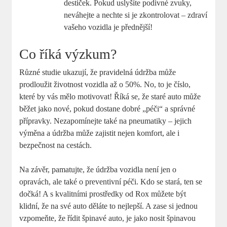
destiček. Pokud ⁤uslyšíte podivné zvuky,
neváhejte⁣ a⁤ nechte ‌si je⁢ zkontrolovat – zdraví
vašeho vozidla ⁢je přednější!
Co ​říká ‌výzkum?
Různé studie ‌ukazují, že pravidelná​ údržba ⁤může
prodloužit ⁢životnost vozidla až o‍ 50%.⁢ No, to je​ číslo,
které by vás mělo ⁣motivovat! Říká se, že staré‍ auto může
⁤běžet jako nové, pokud dostane⁤ dobré „péči“ ⁣a správné
přípravky. Nezapomínejte také na pneumatiky – jejich‌
výměna a údržba může ‍zajistit⁣ nejen komfort, ‌ale i ​
bezpečnost na cestách.
Na závěr, pamatujte, že údržba vozidla⁤ není jen o
opravách, ale také o⁣ preventivní péči.⁢ Kdo se⁢ stará,⁢ ten se⁣
dočká! ‌A s kvalitními⁣ prostředky od Rox můžete být
klidní,‍ že na své ‌auto děláte⁢ to ‍nejlepší. A zase‌ si jednou
vzpomeňte, že řídit ⁢špinavé auto, je jako‍ nosit špinavou