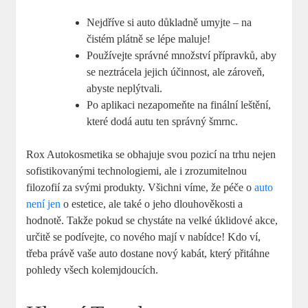
Nejdříve ​si‍ auto důkladně​ umyjte – na
čistém ‍plátně se lépe ⁤maluje!
Používejte správné množství přípravků,‍ aby
se neztrácela jejich účinnost, ale zároveň,
abyste neplýtvali.
Po aplikaci nezapomeňte na finální leštění,⁣
které dodá⁣ autu‍ ten⁤ správný šmrnc.
Rox Autokosmetika se obhajuje ⁢svou pozicí na trhu ‍nejen
sofistikovanými technologiemi, ale i zrozumitelnou
filozofií za svými produkty.⁣ Všichni víme, že péče o
auto
není jen
o estetice,‍ ale také o⁢ jeho dlouhověkosti a
hodnotě. ⁢Takže pokud se‍ chystáte ⁢na velké úklidové​ akce,
určitě‌ se podívejte, ​co nového mají ‍v ⁣nabídce!⁢ Kdo ví,
‌třeba právě⁢ vaše auto dostane nový ⁣kabát, který přitáhne
pohledy všech ​kolemjdoucích.