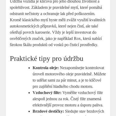
Údržba vozidla je klíčová pro jeho dlouhou životnost ⁣a
spolehlivost. Základem​ je pravidelné mytí, které​ pomáhá
odstranit nečistoty a ochranuje ‍lak před poškozením.
Kromě ⁣klasického mytí byste měli⁢ zvážit ‌využití ⁢kvalitních
​autokosmetických přípravků, které nejen ⁤čistí, ale také
ošetřují ​povrch karoserie. ⁣Vždy je lepší ‌investovat ⁢do
osvědčených ‌značek,‍ jako je ‌například ⁤Rox, ⁣která⁢ nabízí
širokou škálu produktů od vosků po čisticí prostředky.
Praktické⁣ tipy pro údržbu
Kontrola oleje:
​Nezapomínejte kontrolovat
úroveň motorového oleje pravidelně.​ Můžete⁤
to​ udělat sami za pár minut, a je to klíčové⁤
pro zajištění ‍hladkého​ chodu ​motoru.
Vzduchový filtr:
Vyměňte vzduchový filtr
alespoň jednou za ⁤rok. Čistý filtr‌ znamená​
efektivnější provoz motoru ‌a úsporu paliva.
Brzdové destičky:
Sledujte stav brzdových