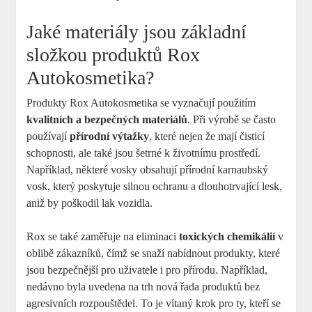
Jaké materiály ⁢jsou základní
složkou produktů Rox
Autokosmetika?
Produkty​ Rox Autokosmetika se​ vyznačují ‍použitím
kvalitních⁤ a bezpečných ⁤materiálů
.⁢ Při výrobě ⁤se často
používají
přírodní výtažky
, ⁣které nejen ⁢že mají čisticí
schopnosti, ale také jsou šetrné ‌k životnímu​ prostředí.⁢
Například, ‌některé vosky⁣ obsahují přírodní karnaubský
vosk, který poskytuje silnou⁢ ochranu‌ a⁣ dlouhotrvající lesk,
aniž by ‌poškodil lak vozidla.
Rox se také zaměřuje ‍na eliminaci
toxických chemikálií
v
⁣oblibě zákazníků, ‍čímž se snaží nabídnout ⁣produkty, které​
jsou bezpečnější ‍pro uživatele i pro přírodu.⁣ Například,
nedávno byla​ uvedena⁣ na trh nová řada produktů bez
agresivních rozpouštědel. To‍ je vítaný krok pro ty, kteří se