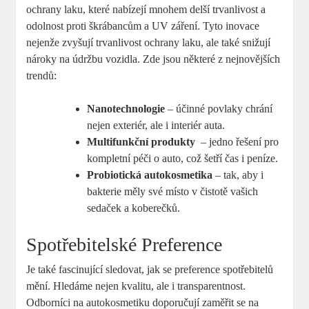
ochrany‌ laku,​ které‍ nabízejí mnohem ​delší trvanlivost a
‌odolnost ⁢proti⁣ škrábancům a ⁢UV záření.​ Tyto inovace
nejenže zvyšují‍ trvanlivost ochrany laku,‍ ale také snižují
nároky na údržbu ‌vozidla. ⁤Zde jsou některé z nejnovějších
trendů:
Nanotechnologie
– účinné povlaky‌ chrání⁢
nejen exteriér, ale i interiér auta.
Multifunkční ‌produkty
⁢ – jedno řešení pro
kompletní péči⁢ o auto, což šetří čas i⁢ peníze.
Probiotická ​autokosmetika
– ‍tak, aby i ​
bakterie⁣ měly ⁤své ⁤místo v⁤ čistotě⁤ vašich
sedaček a koberečků.
Spotřebitelské Preference
Je také fascinující ‌sledovat, ​jak se preference spotřebitelů
mění. Hledáme‍ nejen⁣ kvalitu,‍ ale i transparentnost.⁢
Odborníci na autokosmetiku‍ doporučují zaměřit⁣ se⁤ na