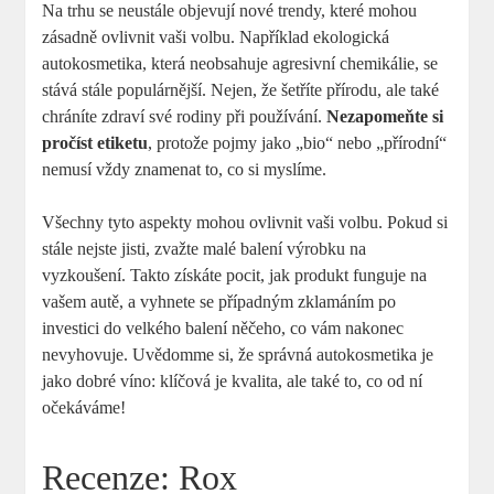
Na trhu se neustále objevují nové⁤ trendy, které mohou
zásadně ovlivnit vaši ⁣volbu. Například ekologická
autokosmetika, která neobsahuje agresivní ⁤chemikálie, se
stává‌ stále populárnější. ⁤Nejen, že šetříte přírodu, ale⁢ také
chráníte ⁣zdraví⁢ své rodiny ‍při používání.
Nezapomeňte si
pročíst etiketu
, protože pojmy ⁤jako „bio“ nebo „přírodní“
nemusí vždy znamenat‌ to, co si​ myslíme.
Všechny tyto aspekty mohou ‌ovlivnit vaši⁢ volbu. Pokud si
stále⁤ nejste jisti, zvažte⁢ malé ‍balení výrobku ​na
vyzkoušení. ⁢Takto získáte pocit, ⁣jak produkt funguje na
vašem autě, a‍ vyhnete ‌se případným⁢ zklamáním ⁤po ​
investici do velkého balení něčeho, co vám nakonec
nevyhovuje.⁣ Uvědomme‍ si, ‌že správná autokosmetika je‌
jako dobré víno: klíčová je kvalita, ale také ⁤to, ⁢co‌ od‌ ní
⁤očekáváme!
Recenze:‍ Rox