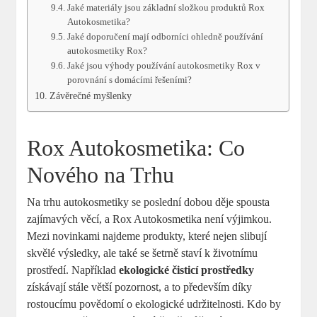
Jaké materiály ⁢jsou základní složkou produktů Rox
Autokosmetika?
Jaké doporučení ⁢mají odborníci ohledně používání
‌autokosmetiky Rox?
Jaké⁣ jsou výhody⁣ používání autokosmetiky Rox v
porovnání s domácími řešeními?
Závěrečné myšlenky
Rox Autokosmetika: Co
Nového na Trhu
Na trhu autokosmetiky se poslední dobou děje⁢ spousta⁢
zajímavých​ věcí,‌ a Rox Autokosmetika není ⁣výjimkou.
Mezi novinkami ⁤najdeme ⁤produkty, které⁣ nejen slibují
skvělé výsledky, ale⁤ také‌ se šetrně staví k životnímu
prostředí. Například⁤
ekologické ‍čisticí ‍prostředky
získávají stále větší⁤ pozornost, a to především díky
‍rostoucímu povědomí ⁤o ⁣ekologické udržitelnosti. Kdo by