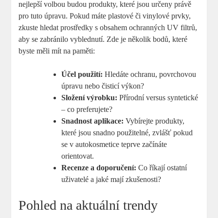
nejlepší‌ volbou budou produkty, které jsou ⁤určeny právě
pro ⁢tuto úpravu. Pokud máte ‌plastové⁣ či ‌vinylové prvky,
zkuste hledat prostředky s obsahem‍ ochranných UV filtrů,
aby se ​zabránilo‍ vyblednutí. Zde je několik⁣ bodů,‍ které
byste​ měli ⁢mít na paměti:
Účel použití:
Hledáte ochranu,⁢ povrchovou
úpravu nebo čisticí výkon?
Složení výrobku:
Přírodní versus syntetické
– ⁢co preferujete?
Snadnost aplikace:
⁣Vybírejte produkty,
které jsou ‍snadno použitelné, zvlášť pokud
se v autokosmetice teprve ⁤začínáte
orientovat.
Recenze a doporučení:
Co říkají ostatní‌
uživatelé a jaké mají ⁤zkušenosti?
Pohled na⁣ aktuální⁣ trendy