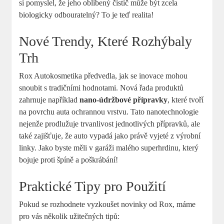
si pomyslel,⁢ že jeho oblíbený čistič může být zcela
biologicky odbouratelný? To je teď realita!
Nové Trendy, Které Rozhýbaly⁢
Trh
Rox Autokosmetika předvedla, jak se⁢ inovace mohou
snoubit s tradičními hodnotami. Nová řada ​produktů
zahrnuje například‍
nano-údržbové přípravky
, které‍ tvoří
na povrchu⁤ auta ochrannou vrstvu. Tato nanotechnologie‌
nejenže prodlužuje​ trvanlivost jednotlivých přípravků, ale
také zajišťuje, že auto vypadá‌ jako právě vyjeté z výrobní
linky.⁣ Jako byste​ měli v ‍garáži malého ​superhrdinu, který‌
bojuje​ proti špíně‍ a ⁣poškrábání!
Praktické Tipy⁤ pro Použití
Pokud se rozhodnete vyzkoušet ⁢novinky od Rox, máme
pro vás několik‌ užitečných tipů: