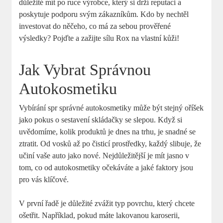
⁣důležité mít po ⁤ruce výrobce, který si drží reputaci a
poskytuje podporu ⁢svým zákazníkům. Kdo by nechtěl
investovat do ​něčeho, co ‌má ⁣za sebou prověřené
výsledky? Pojďte a ⁤zažijte sílu Rox‌ na ⁤vlastní kůži!
Jak Vybrat Správnou
Autokosmetiku
Vybírání ⁤spr⁣ správné autokosmetiky může být stejný oříšek
jako ‌pokus o ‍sestavení skládačky se ⁣slepou. Když si
uvědomíme, ‍kolik​ produktů je‍ dnes na trhu,​ je‌ snadné se‍
ztratit. Od‌ vosků až po čisticí prostředky,⁣ každý slibuje, že
učiní vaše ⁤auto jako​ nové. Nejdůležitější je mít jasno​ v
tom, co od ​autokosmetiky očekáváte a jaké‌ faktory jsou
pro vás klíčové.
V‌ první řadě‍ je důležité zvážit typ‌ povrchu, ‍který ‍chcete​
ošetřit. Například, ‌pokud máte lakovanou karoserii,