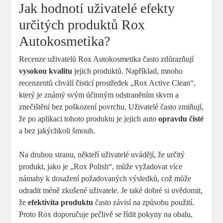
Jak hodnotí uživatelé ‌efekty
určitých produktů⁤ Rox
Autokosmetika?
Recenze uživatelů Rox Autokosmetika často zdůrazňují
vysokou kvalitu
​jejich​ produktů. Například, ⁤mnoho⁢
recenzentů⁢ chválí čisticí prostředek „Rox Active Clean“,
který ⁢je ⁢známý ‍svým účinným‍ odstraněním skvrn a
znečištění⁣ bez⁢ poškození povrchu. ‍Uživatelé⁤ často ⁤zmiňují,⁢
že po ⁣aplikaci tohoto produktu ‍je ​jejich auto
opravdu čisté
a bez jakýchkoli šmouh. ​
Na druhou stranu, ⁢někteří ⁢uživatelé ⁢uvádějí, že ‍určitý
produkt, ​jako je‍ „Rox Polish“, může vyžadovat více
⁤námahy ⁤k dosažení⁣ požadovaných⁢ výsledků, což může
odradit méně zkušené uživatele. Je také dobré si uvědomit,‍
že
efektivita produktu
často závisí na způsobu použití.
Proto ​Rox doporučuje pečlivě‌ se řídit pokyny na obalu,