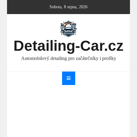
Skip
Sobota, 8 srpna, 2026
to
content
Detailing-Car.cz
Automobilový detailing pro začátečníky i profíky