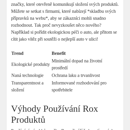
značky, které otevřeně komunikují ‌složení​ svých⁤ produktů.
Můžete se ‍setkat s firmami, které nabízejí‍ *skladbu ‌svých
přípravků na webu*,⁤ aby se ​zákazníci⁣ mohli snadno
rozhodnout. Tak proč nevyzkoušet něco⁢ nového?
Například si pořídit ekologickou péči o auto, ale přitom se
⁣cítit⁤ jako‍ vítěz při⁤ soutěži o nejlepší‍ auto v ulici!
Trend
Benefit
Minimální dopad na ⁤životní
Ekologické ⁢produkty
prostředí
Naná technologie
Ochrana⁤ laku⁤ a trvanlivost
Transparentnost ⁣a
Informované rozhodování pro
složení
spotřebitele
Výhody Používání Rox
Produktů