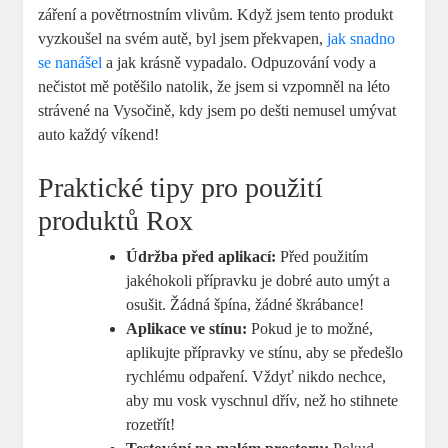
⁣záření a povětrnostním vlivům. ‍Když ⁣jsem ⁣tento produkt
vyzkoušel na svém ‍autě,⁣ byl jsem překvapen,
jak snadno
se nanášel
a jak ⁣krásně vypadalo. ⁢Odpuzování​ vody a
‍nečistot mě potěšilo​ natolik,​ že jsem si vzpomněl na léto‌
strávené​ na Vysočině, kdy jsem⁢ po dešti nemusel umývat
auto ⁢každý víkend!
Praktické tipy pro použití
⁢produktů Rox
Údržba před‌ aplikací:
Před použitím
⁣jakéhokoli ​přípravku ⁤je dobré‍ auto umýt a
osušit. Žádná špína, žádné škrábance!
Aplikace ve stínu:
Pokud je to možné,
aplikujte přípravky ⁣ve stínu, aby se předešlo
⁣rychlému odpaření. Vždyť ‌nikdo nechce,
aby mu vosk⁤ vyschnul dřív, ⁤než ho stihnete⁤
rozetřít!