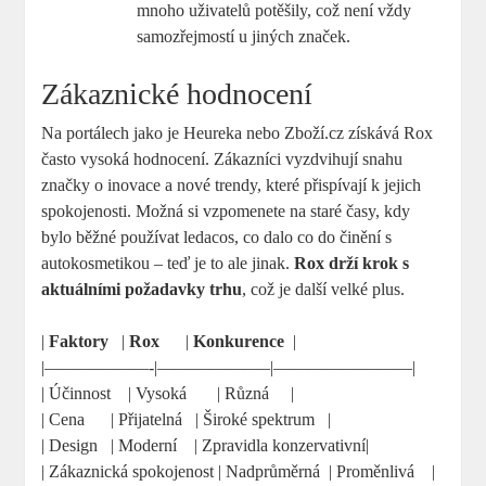
mnoho uživatelů potěšily, což není ⁣vždy
samozřejmostí u jiných​ značek.
Zákaznické hodnocení
Na portálech jako je Heureka ‌nebo Zboží.cz získává Rox
často​ vysoká hodnocení.⁤ Zákazníci‌ vyzdvihují snahu
značky o⁣ inovace a ⁢nové ​trendy, které přispívají k jejich
spokojenosti. Možná si vzpomenete​ na staré časy, kdy
bylo běžné používat ledacos, co dalo co do činění s⁣
autokosmetikou – teď ⁢je⁤ to ale jinak.
Rox drží krok s
aktuálními požadavky‍ trhu
, ⁣což je ‌další velké plus.
|
Faktory
⁣ ⁤ |
Rox
‌ ​ ⁢ ⁢ ⁤ |
Konkurence
⁢ |
|——————-|——————–|————————|
| Účinnost ⁤ ⁢ ⁣ | ⁤Vysoká ⁣ ⁢ ​ ​ ‍ ‍ ‌| Různá ‌ ⁤ ⁢ ⁤ |
| Cena ​ ​ ⁤ ​ ⁣ | Přijatelná ‍ ‍ |⁣ Široké ⁢spektrum ⁢ ⁢ |
|⁣ Design ‌⁤ ​ |⁣ Moderní ​ ‍ ⁢ | Zpravidla konzervativní|
|⁣ Zákaznická ⁤spokojenost ⁣| Nadprůměrná ⁤ ⁢|⁣ Proměnlivá ⁣ ‌ ​ |