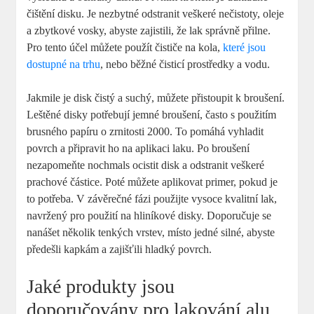
čištění disku. Je nezbytné odstranit veškeré nečistoty, oleje
a zbytkové vosky, abyste zajistili, že lak správně přilne.
Pro tento účel můžete použít čističe na kola,
které jsou
dostupné na trhu
, nebo běžné čisticí prostředky a vodu.
Jakmile je disk čistý a suchý, můžete přistoupit k broušení.
Leštěné disky potřebují jemné broušení, často s použitím
brusného papíru o zrnitosti 2000. To pomáhá vyhladit
povrch a připravit ho na aplikaci laku. Po broušení
nezapomeňte nochmals ocistit disk a odstranit veškeré
prachové částice. Poté můžete aplikovat primer, pokud je
to potřeba. V závěrečné fázi použijte vysoce kvalitní lak,
navržený pro použití na hliníkové disky. Doporučuje se
nanášet několik tenkých vrstev, místo jedné silné, abyste
předešli kapkám a zajišťili hladký povrch.
Jaké produkty jsou
doporučovány pro lakování alu