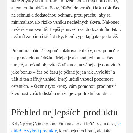
staré zbytky laku. K tomu můžete použít mycí prostředky
a jemnou houbičku. Po vyčištění doporučuji
laku dát čas
na schnutí a dodatečnou ochranu proti prachu, aby se
minimalizovalo riziko vzniku nechtěných skvrn. Nakonec,
nešetřete na kvalitě! Lepší je investovat do kvalitního laku,
než mít za pár měsíců disky, které vypadají jako po bitvě.
Pokud už máte láskyplně nalakované disky, nezapomeňte
na pravidelnou údržbu. Mějte je alespoň jednou za čas
umyté, a pokud objevíte škrábance, neváhejte je opravit. A
jako bonus – čas od času je pěkné je jen tak „vyleštit“ a
užít si ten zářivý vzhled, který určitě vzbudí pozornost
ostatních. Všechny tyto kroky vám pomohou prodloužit
životnost vašich disků a udržet je v perfektní kondici.
Přehled nejlepších produktů
Když přemýšlíme o tom, čím nalakovat leštěný alu disk,
je
důležité vybrat produkty
, které nejen ochrání, ale také