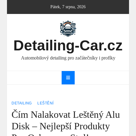
Skip
Pátek, 7 srpna, 2026
to
content
Detailing-Car.cz
Automobilový detailing pro začátečníky i profíky
DETAILING
LEŠTĚNÍ
Čím Nalakovat Leštěný Alu
Disk – Nejlepší Produkty