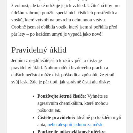
životnost, ale také udržuje jejich vzhled. Užitečná tipy pro
údržbu zahrnují použití speciálních čisticích prostředků a
vosků, které vytvoří na povrchu ochrannou vrstvu.
Osobně jsem si oblíbila vozík, který jsem si pořídila před
pár lety – po každém umytí je vypadá jako nové!
Pravidelný úklid
Jedním z nejdůležitějších kroků v péči o disky je
pravidelný úklid. Nahromadění brzdového prachu a
dalších nečistot může disk poškodit a způsobit, že ztratí
svůj lesk. Zde je pár tipů, jak správně čistit alu disky:
Používejte šetrné čističe:
Vyhněte se
agresivním chemikáliím, které mohou
poškodit lak.
Čistěte pravidelně:
Ideálně po každém mytí
auta,
nebo alespoň jednou za měsíc
.
Používejte mikrovláknové utěrky: