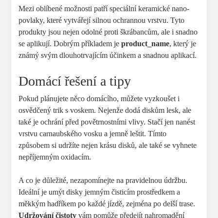
Mezi oblíbené možnosti patří speciální keramické nano-
povlaky, které vytvářejí silnou ochrannou vrstvu. Tyto
produkty jsou nejen odolné proti škrábancům, ale i snadno
se aplikují. Dobrým příkladem je
product_name
, který je
známý svým dlouhotrvajícím účinkem a snadnou aplikací.
Domácí řešení a tipy
Pokud plánujete něco domácího, můžete vyzkoušet i
osvědčený trik s voskem. Nejenže dodá diskům lesk, ale
také je ochrání před povětrnostními vlivy. Stačí jen nanést
vrstvu carnaubského vosku a jemně leštit. Tímto
způsobem si udržíte nejen krásu disků, ale také se vyhnete
nepříjemným oxidacím.
A co je důležité, nezapomínejte na pravidelnou údržbu.
Ideální je umýt disky jemným čisticím prostředkem a
měkkým hadříkem po každé jízdě, zejména po delší trase.
Udržování čistoty
vám pomůže předejít nahromadění