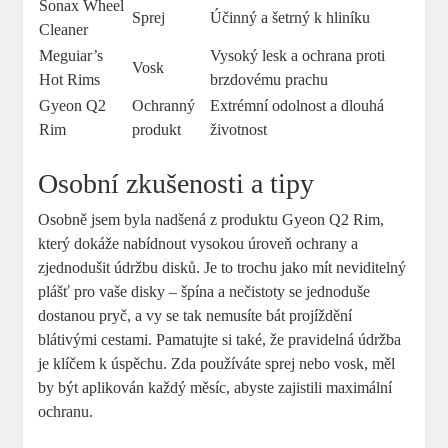
Sonax Wheel
Sprej
Účinný a šetrný k hliníku
Cleaner
Meguiar’s
Vysoký lesk a ochrana proti
Vosk
Hot Rims
brzdovému prachu
Gyeon Q2
Ochranný
Extrémní odolnost a dlouhá
Rim
produkt
životnost
Osobní zkušenosti a tipy
Osobně jsem byla nadšená z produktu Gyeon Q2 Rim,
který dokáže nabídnout vysokou úroveň ochrany a
zjednodušit údržbu disků. Je to trochu jako mít neviditelný
plášť pro vaše disky – špína a nečistoty se jednoduše
dostanou pryč, a vy se tak nemusíte bát projíždění
blátivými cestami. Pamatujte si také, že pravidelná údržba
je klíčem k úspěchu. Zda používáte sprej nebo vosk, měl
by být aplikován každý měsíc, abyste zajistili maximální
ochranu.