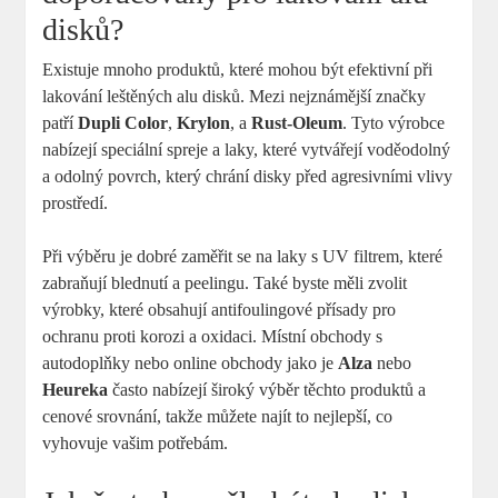
disků?
Existuje mnoho produktů, které mohou být efektivní při
lakování leštěných alu disků. Mezi nejznámější značky
patří
Dupli Color
,
Krylon
, a
Rust-Oleum
. Tyto výrobce
nabízejí speciální spreje a laky, které vytvářejí voděodolný
a odolný povrch, který chrání disky před agresivními vlivy
prostředí.
Při výběru je dobré zaměřit se na laky s UV filtrem, které
zabraňují blednutí a peelingu. Také byste měli zvolit
výrobky, které obsahují antifoulingové přísady pro
ochranu proti korozi a oxidaci. Místní obchody s
autodoplňky nebo online obchody jako je
Alza
nebo
Heureka
často nabízejí široký výběr těchto produktů a
cenové srovnání, takže můžete najít to nejlepší, co
vyhovuje vašim potřebám.