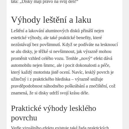
táta: „Disky mají právo na svůj den!“
Výhody leštění a laku
Leštění a lakování aluminových disků přináší nejen
estetické výhody, ale také praktické benefity, které
nezůstávají bez povšimnutí. Když se podíváte na lesknoucí
se alu disky, je těžké si nevšimnout, jak výrazně mohou
proměnit vzhled celého vozu. Tenhle „nový“ efekt dává
automobilu nejen šmrnc, ale i pocit dokonalosti a péče,
který každý motorista jistě ocení. Navíc, lesklý povrch je
užitečný i z praktického hlediska – výrazně snižuje
pravděpodobnost náhodného poškrábání a znečištění, což
znamená, že si disky udrží svojí krásu déle.
Praktické výhody lesklého
povrchu
Vedle vizuálního efektu existuje také řada praktických