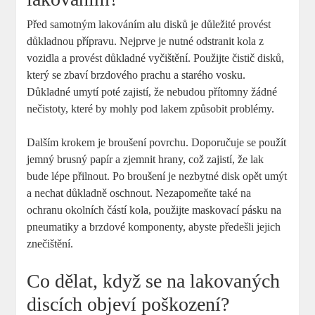
Před samotným lakováním alu disků je důležité provést
důkladnou přípravu. Nejprve je nutné odstranit kola z
vozidla a provést důkladné vyčištění. Použijte čistič disků,
který se zbaví brzdového prachu a starého vosku.
Důkladné umytí poté zajistí, že nebudou přítomny žádné
nečistoty, které by mohly pod lakem způsobit problémy.
Dalším krokem je broušení povrchu. Doporučuje se použít
jemný brusný papír a zjemnit hrany, což zajistí, že lak
bude lépe přilnout. Po broušení je nezbytné disk opět umýt
a nechat důkladně oschnout. Nezapomeňte také na
ochranu okolních částí kola, použijte maskovací pásku na
pneumatiky a brzdové komponenty, abyste předešli jejich
znečištění.
Co dělat, když se na lakovaných
discích objeví poškození?