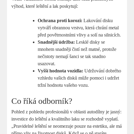
výhod, které leštění a lak poskytují:
Ochrana proti korozi:
Lakování disku
vytváří obrannou vrstvu, která chrání metal
před povětrnostními vlivy a solí na silnicích.
Snadnější údržba:
Lesklé disky se
mnohem snadněji čistí než matné, protože
nečistoty nemají šanci se tak snadno
usazovat.
Vyšší hodnota vozidla:
Udržování dobrého
vzhledu vašich disků může pomoci i udržet
tržní hodnotu vašeho vozu.
Co říká odborník?
Pohled z pohledu profesionálů v oblasti autodílny je jasný:
investice do leštění a kvalitního laku se rozhodně vyplatí.
„Pravidelné leštění se neomezuje pouze na estetiku, ale má
přímo vliv na životnost disků. Když se o ně staráte,