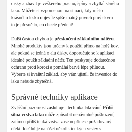
disky a zbavit je veškerého prachu, špíny a zbytků starého
laku. Můžete si vzpomenout na situaci, kdy místo
krásného lesku objevíte spíše matný povrch plný skvrn –
to je přesně to, co chcete předejít!
Další častou chybou je
přeskočení základního nátěru
.
Mnohé produkty jsou určeny k použití přímo na holý kov,
ale pokud se jedná o alu disky, doporučuje se k aplikaci
ideálně použít základní nátěr. Ten poskytuje dodatečnou
ochranu proti korozi a pomáhá barvě lépe přilnout.
Vyberte si kvalitní základ, aby vám ujistil, že investice do
laku nebude zbytečná.
Správné techniky aplikace
Zvláštní pozornost zasluhuje i technika lakování.
Příliš
silná vrstva laku
může způsobit nenávratné poškození,
zatímco příliš tenká vrstva zase nepřinese požadovaný
efekt. Ideální je nanášet několik tenkých vrstev s