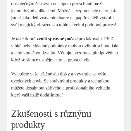
dostatečným časovým odstupem pro schnutí mezi
jednotlivými aplikacemi. Možná si vzpomenete na to, jak
jste si jako děti vrstvením barev na papíře chtěli vytvořit
svůj magický obrazec – a tohle je velmi podobný proces!
Je také dobré
zvolit správné počasí
pro lakování. Příliš
vlhké nebo chladné podmínky mohou ovlivnit schnutí laku
a jeho konečnou kvalitu. Věnujte pozornost předpovědi, a
když se slunce usměje, je to ta pravá chvíle.
Vylepšete vaše leštěné alu disky a vyvarujte se výše
uvedených chyb. Se správnými produkty a technikou
můžete dosáhnout zářivého a profesionálního vzhledu,
který vaší jízdě dodá šmrnc!
Zkušenosti s různými
produkty