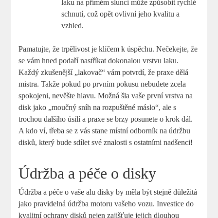
laku na přímém slunci může způsobit rychlé
schnutí, což opět ovlivní jeho kvalitu a
vzhled.
Pamatujte, že trpělivost je klíčem k úspěchu. Nečekejte, že
se vám hned podaří nastříkat dokonalou vrstvu laku.
Každý zkušenější „lakovač“ vám potvrdí, že praxe dělá
mistra. Takže pokud po prvním pokusu nebudete zcela
spokojeni, nevěšte hlavu. Možná šla vaše první vrstva na
disk jako „moučný sníh na rozpuštěné máslo“, ale s
trochou dalšího úsilí a praxe se brzy posunete o krok dál.
A kdo ví, třeba se z vás stane místní odborník na údržbu
disků, který bude sdílet své znalosti s ostatními nadšenci!
Údržba a péče o disky
Údržba a péče o vaše alu disky by měla být stejně důležitá
jako pravidelná údržba motoru vašeho vozu. Investice do
kvalitní ochrany disků nejen zajišťuje jejich dlouhou