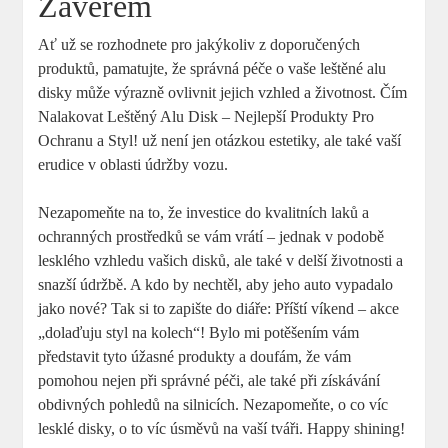
Závěrem
Ať už se rozhodnete pro jakýkoliv z doporučených
produktů, pamatujte, že správná péče o vaše leštěné alu
disky může výrazně ovlivnit jejich vzhled a životnost. Čím
Nalakovat Leštěný Alu Disk – Nejlepší Produkty Pro
Ochranu a Styl! už není jen otázkou estetiky, ale také vaší
erudice v oblasti údržby vozu.
Nezapomeňte na to, že investice do kvalitních laků a
ochranných prostředků se vám vrátí – jednak v podobě
lesklého vzhledu vašich disků, ale také v delší životnosti a
snazší údržbě. A kdo by nechtěl, aby jeho auto vypadalo
jako nové? Tak si to zapište do diáře: Příští víkend – akce
„dolaďuju styl na kolech“! Bylo mi potěšením vám
představit tyto úžasné produkty a doufám, že vám
pomohou nejen při správné péči, ale také při získávání
obdivných pohledů na silnicích. Nezapomeňte, o co víc
lesklé disky, o to víc úsměvů na vaší tváři. Happy shining!