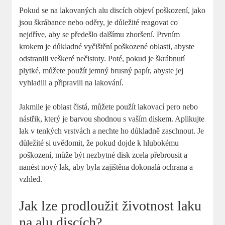
Pokud se na lakovaných alu discích objeví poškození, jako
jsou škrábance nebo oděry, je důležité reagovat co
nejdříve, aby se předešlo dalšímu zhoršení. Prvním
krokem je důkladné vyčištění poškozené oblasti, abyste
odstranili veškeré nečistoty. Poté, pokud je škrábnutí
plytké, můžete použít jemný brusný papír, abyste jej
vyhladili a připravili na lakování.
Jakmile je oblast čistá, můžete použít lakovací pero nebo
nástřik, který je barvou shodnou s vaším diskem. Aplikujte
lak v tenkých vrstvách a nechte ho důkladně zaschnout. Je
důležité si uvědomit, že pokud dojde k hlubokému
poškození, může být nezbytné disk zcela přebrousit a
nanést nový lak, aby byla zajištěna dokonalá ochrana a
vzhled.
Jak lze prodloužit životnost laku
na alu discích?