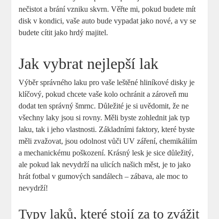
nečistot a brání vzniku skvrn. Věřte mi, pokud budete mít
disk v kondici, vaše auto bude vypadat jako nové, a vy se
budete cítit jako hrdý majitel.
Jak vybrat nejlepší lak
Výběr správného laku pro vaše leštěné hliníkové disky je
klíčový, pokud chcete vaše kolo ochránit a zároveň mu
dodat ten správný šmrnc. Důležité je si uvědomit, že ne
všechny laky jsou si rovny. Měli byste zohlednit jak typ
laku, tak i jeho vlastnosti. Základními faktory, které byste
měli zvažovat, jsou odolnost vůči UV záření, chemikáliím
a mechanickému poškození. Krásný lesk je sice důležitý,
ale pokud lak nevydrží na ulicích našich měst, je to jako
hrát fotbal v gumových sandálech – zábava, ale moc to
nevydrží!
Typy laků, které stojí za to zvážit