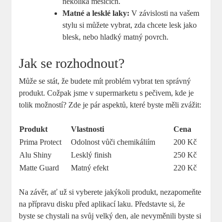
několika měsících.
Matné a lesklé laky:
V závislosti na vašem
stylu si můžete vybrat, zda chcete lesk jako
blesk, nebo hladký matný povrch.
Jak se rozhodnout?
Může se stát, že budete mít problém vybrat ten správný
produkt. Cožpak jsme v supermarketu s pečivem, kde je
tolik možností? Zde je pár aspektů, které byste měli zvážit:
Produkt
Vlastnosti
Cena
Prima Protect
Odolnost vůči chemikáliím
200 Kč
Alu Shiny
Lesklý finish
250 Kč
Matte Guard
Matný efekt
220 Kč
Na závěr, ať už si vyberete jakýkoli produkt, nezapomeňte
na přípravu disku před aplikací laku. Představte si, že
byste se chystali na svůj velký den, ale nevyměnili byste si