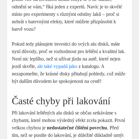
odmění se vám,“ říká jeden z expertů. Navíc je to skvélé
místo pro experimenty s různými odstíny laků – proč si
nehrát s barevnými efekty, které můžete přizpůsobit k
barvě vozu?
Pokud tedy plánujete investici do svých alu disků, máte
nyní důvody, proč se rozhodnout pro leštění a kvalitní lak.
Není nic lepšího, než si užívat jízdu na autě, které nejen
jezdí skvěle,
ale také vypadá jako
z katalogu. A
nezapomeňte, že krásné disky přitahují pohledy, což může
být dalším důvodem ke spokojenosti na cestě!
Časté chyby při lakování
Při lakování leštěných alu disků se občas setkáváme s
chybami, které mohou výsledný efekt zcela pokazit. První
velkou chybou je
nedostatečné čištění povrchu
. Před
tím, než se pustíte do lakování, je důležité důkladně umýt