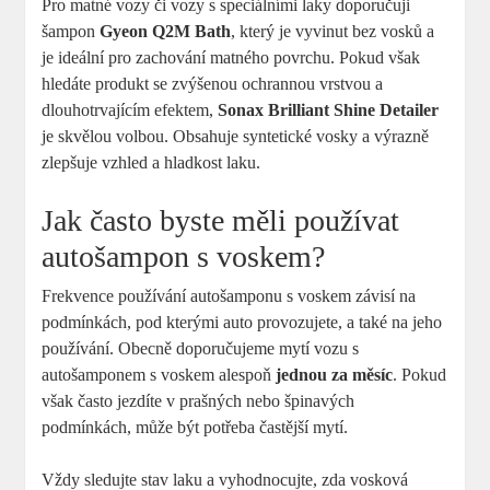
Pro matné vozy či vozy s speciálními laky doporučuji
šampon
Gyeon Q2M Bath
, který je vyvinut bez vosků a
je ideální pro zachování matného povrchu. Pokud však
hledáte produkt se zvýšenou ochrannou vrstvou a
dlouhotrvajícím efektem,
Sonax Brilliant Shine Detailer
je skvělou volbou. Obsahuje syntetické vosky a výrazně
zlepšuje vzhled a hladkost laku.
Jak často byste měli používat
autošampon s voskem?
Frekvence používání autošamponu s voskem závisí na
podmínkách, pod kterými auto provozujete, a také na jeho
používání. Obecně doporučujeme mytí vozu s
autošamponem s voskem alespoň
jednou za měsíc
. Pokud
však často jezdíte v prašných nebo špinavých
podmínkách, může být potřeba častější mytí.
Vždy sledujte stav laku a vyhodnocujte, zda vosková