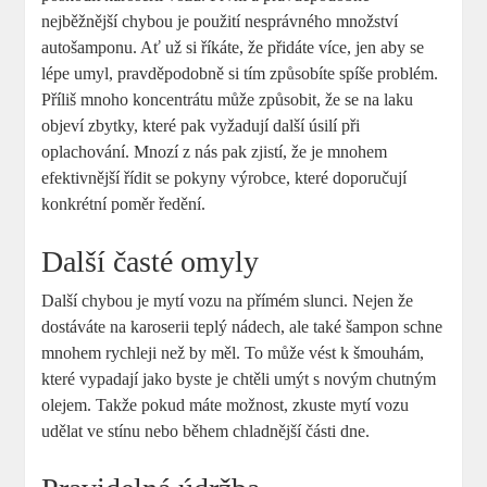
nejběžnější chybou je použití nesprávného množství
autošamponu. Ať už si říkáte, že přidáte více, jen aby se
lépe umyl, pravděpodobně si tím způsobíte spíše problém.
Příliš mnoho koncentrátu může způsobit, že se na laku
objeví zbytky, které pak vyžadují další úsilí při
oplachování. Mnozí z nás pak zjistí, že je mnohem
efektivnější řídit se pokyny výrobce, které doporučují
konkrétní poměr ředění.
Další časté omyly
Další chybou je mytí vozu na přímém slunci. Nejen že
dostáváte na karoserii teplý nádech, ale také šampon schne
mnohem rychleji než by měl. To může vést k šmouhám,
které vypadají jako byste je chtěli umýt s novým chutným
olejem. Takže pokud máte možnost, zkuste mytí vozu
udělat ve stínu nebo během chladnější části dne.