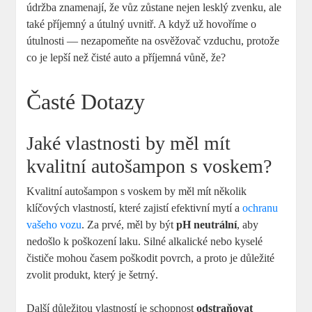
údržba znamenají, že vůz zůstane nejen lesklý zvenku, ale
také příjemný a útulný uvnitř. A když už hovoříme o
útulnosti — nezapomeňte na osvěžovač vzduchu, protože
co je lepší než čisté auto a příjemná vůně, že?
Časté Dotazy
Jaké vlastnosti by měl mít
kvalitní autošampon s voskem?
Kvalitní autošampon s voskem by měl mít několik
klíčových vlastností, které zajistí efektivní mytí a
ochranu
vašeho vozu
. Za prvé, měl by být
pH neutrální
, aby
nedošlo k poškození laku. Silné alkalické nebo kyselé
čističe mohou časem poškodit povrch, a proto je důležité
zvolit produkt, který je šetrný.
Další důležitou vlastností je schopnost
odstraňovat