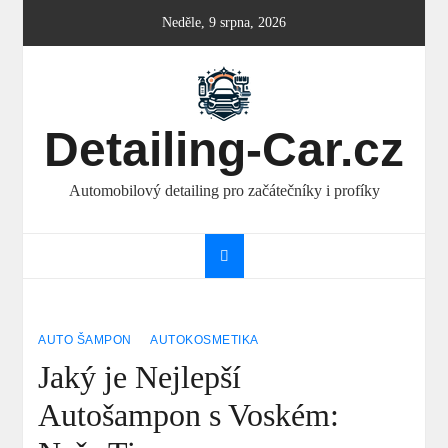
Skip
Neděle, 9 srpna, 2026
to
content
Detailing-Car.cz
Automobilový detailing pro začátečníky i profíky
AUTO ŠAMPON
AUTOKOSMETIKA
Jaký je Nejlepší
Autošampon s Voském: