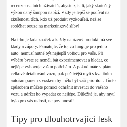
recenze ostatních uživatelů, abyste zjistili, jaký skutečný
výkon daný šampon nabízí. Vždy je lepší se podívat na
zkušenosti těch, kdo už produkt vyzkoušeli, než se
spoléhat pouze na marketingové sliby!
Na trhu je řada značek a každý nabízený produkt má své
klady a zápory. Pamatujte, že to, co funguje pro jedno
auto, nemusí nutně být nejlepší volbou pro vaše. Při
výběru byste se neměli bát experimentovat a hledat, co
nejlépe vyhovuje vašim potřebám. A pokud máte v plánu
celkové detailování vozu, pak pečlivější mytí s kvalitním
autošamponem s voskem by mělo být vaší prioritou. Tímto
způsobem můžete pomoci ochránit investici do vašeho
vozu a udržet ho vypadat co nejlépe. Důležité je, aby mytí
bylo pro vás radostí, ne povinností!
Tipy pro dlouhotrvající lesk