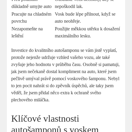
důkladně umyjte auto
nepoškodil lak.
Pracujte na chladném
Vosk bude lépe přilnout, když se
povrchu
auto neohřeje.
Nezapomeňte na
Použijte měkkou utěrku k dosažení
leštění
maximálního lesku.
Investice do kvalitního autošamponu se vám jistě vyplatí,
protože nejenže udržuje vzhled vašeho vozu, ale také
zvyšuje jeho hodnotu v průběhu času. Osobně si pamatuji,
jak jsem nečekaně dostal kompliment na auto, které jsem
pečlivě umýval právě pomocí voskového šamponu. Nebyl
to jen pocit nahrát si do zpěvník úspěchů, ale taky jsem
věděl, že jsem přidal něco extra k ochraně svého
plechového miláčka.
Klíčové vlastnosti
autošamponů s voskem