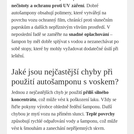
nečistoty a ochranu proti UV záření
. Dobré
autošampony obsahují polimery, které vytvářejí na
povrchu vozu ochranný film, chránící proti slunečním
paprskům a dalších nepříznivým vlivům prostředí. V
neposlední řadě se zaměřte na
snadné oplachování
–
šampon by měl dobře splývat s vodou a nezanechávat po
sobě stopy, které by mohly vyžadovat dodatečné úsilí při
leštění.
Jaké jsou nejčastější chyby při
použití autošamponu s voskem?
Jednou z nejčastějších chyb je použití
příliš silného
koncentrátu
, což může vést k poškození laku. Vždy se
řiďte pokyny výrobce ohledně ředění šamponu. Další
chybou je mytí vozu na přímém slunci.
Teplé povrchy
způsobují rychlé odpařování vody a šamponu, což může
vést k šmouhám a zanechání nepříjemných skvrn.