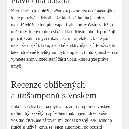
Pravidelná údržba
Kromě toho je důležité věnovat pozornost také nástrojům,
které používáte. Myslíte, že klasická houba je dobrý
nápad? Můžete být překvapeni, ale houby často zadržují
nečistoty, které mohou škrábat lak. Místo toho doporučuji
použít kvalitní mycí rukavice z mikrovlákna, které jsou
nejen šetrnější k laku, ale také efektivněji čistí. Používejte
také oddělené kbelíky na mytí a oplach; tímto způsobem se
vyhnete znovu znečištění části vozu, kterou jste právě
umyli.
Recenze oblíbených
autošamponů s voskem
Pokud se chystáte na mytí auta, autošampony s voskem
mohou být skvělým způsobem, jak nejen udržet vaše
vozidlo čisté, ale zároveň mu dodat krásný lesk. Mnoho
řidičů si užívá, když se jejich automobil po použití