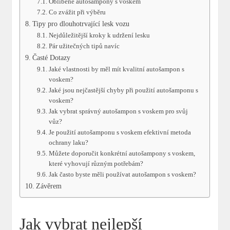
Oblíbené autošampony s voskem
Co zvážit při výběru
Tipy pro dlouhotrvající lesk vozu
Nejdůležitější kroky k udržení lesku
Pár užitečných tipů navíc
Časté Dotazy
Jaké vlastnosti by měl mít kvalitní autošampon s
voskem?
Jaké jsou nejčastější chyby při použití autošamponu s
voskem?
Jak vybrat správný autošampon s voskem pro svůj
vůz?
Je použití autošamponu s voskem efektivní metoda
ochrany laku?
Můžete doporučit konkrétní autošampony s voskem,
které vyhovují různým potřebám?
Jak často byste měli používat autošampon s voskem?
Závěrem
Jak vybrat nejlepší