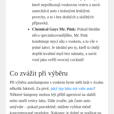
které nepoškozují voskovou vrstvu a navíc
zanechává auto s krásnými lesklými
povrchy, a to i bez drahých a složitých
přípravků.
Chemical Guys Mr. Pink:
Pokud hledáte
něco specializovanějšího, Mr. Pink
kombinuje mycí sílu s voskem, a to vše v
jedné lahvi. Je ideální pro ty, kteří si chtějí
dopřát kvalitní mytí bez námahy, a navíc
voní jako svěží ovocný cocktail!
Co zvážit při výběru
Při výběru autošamponu s voskem byste měli brát v úvahu
několik faktorů. Za prvé,
jaký typ laku má vaše auto
?
Některé šampony mohou být příliš agresivní na slabší
nebo starší vrstvy laku. Dále zvažte, jak často auto
umýváte – pokud pravidelně, můžete vybírat méně
koncentrované produkty. Nakonec je dobré se podívat na