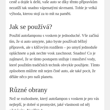
cestě a dojde k dešti, vaše auto se díky těmto přípravkům
nezatíží tak snadno vápenatými skvrnami. Tohle je velká
výhoda, kterou stojí za to mít na paměti.
Jak se používá?
Použití autošamponu s voskem je jednoduché. Vše začíná
tím, že si auto umyjete, jako byste používali běžný
přípravek, ale s klíčovým rozdílem – po umytí jednoduše
opláchnete a pak nechte vosk zaschnout. Snadno! Co je
zajímavé, že se tímto postupem snižuje i množství vody,
které použitím tradičních technik obvykle použijete. Tímto
způsobem můžete mít nejen čisté auto, ale také pocit, že
děláte něco pro naši planetu.
Různé obrany
Než se rozhodnete, který autošampon s voskem je pro vás
nejlepší, je dobré si promyslet, jaké vlastnosti od něj