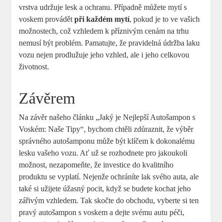
vrstva udržuje lesk a ochranu. Případně můžete mytí s
voskem provádět
při každém mytí
, pokud je to ve vašich
možnostech, což vzhledem k příznivým cenám na trhu
nemusí být problém. Pamatujte, že pravidelná údržba laku
vozu nejen prodlužuje jeho vzhled, ale i jeho celkovou
životnost.
Závěrem
Na závěr našeho článku „Jaký je Nejlepší Autošampon s
Voském: Naše Tipy“, bychom chtěli zdůraznit, že výběr
správného autošamponu může být klíčem k dokonalému
lesku vašeho vozu. Ať už se rozhodnete pro jakoukoli
možnost, nezapomeňte, že investice do kvalitního
produktu se vyplatí. Nejenže ochráníte lak svého auta, ale
také si užijete úžasný pocit, když se budete kochat jeho
zářivým vzhledem. Tak skočte do obchodu, vyberte si ten
pravý autošampon s voskem a dejte svému autu péči,