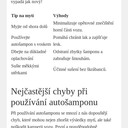
vypadá jak nový!
Tip na mytí
Výhody
Minimalizuje opětovné znečištění
Myjte od shora dolů
horní části vozu.
Používejte
Pomáhá chránit lak a zajišťuje
autošampon s voskem
lesk.
Dbejte na důkladné
Odstraní zbytky šamponu a
oplachování
zabraňuje šmouhám.
Sušte měkkými
Účinné sušení bez škrábanců.
utěrkami
Nejčastější chyby při
používání autošamponu
Při používání autošamponu se mnozí z nás dopouštějí
chyb, které mohou nejen zhoršit výsledky mytí, ale také
poškodit karoserii vozu. První a pravděpodobně