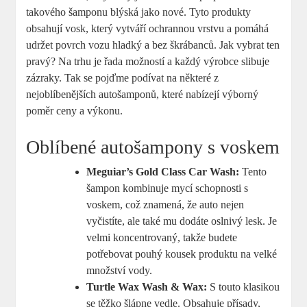
takového šamponu blýská jako nové. Tyto produkty
obsahují vosk, který vytváří ochrannou vrstvu a pomáhá
udržet povrch vozu hladký a bez škrábanců. Jak vybrat ten
pravý? Na trhu je řada možností a každý výrobce slibuje
zázraky. Tak se pojďme podívat na některé z
nejoblíbenějších autošamponů, které nabízejí výborný
poměr ceny a výkonu.
Oblíbené autošampony s voskem
Meguiar’s Gold Class Car Wash:
Tento
šampon kombinuje mycí schopnosti s
voskem, což znamená, že auto nejen
vyčistíte, ale také mu dodáte oslnivý lesk. Je
velmi koncentrovaný, takže budete
potřebovat pouhý kousek produktu na velké
množství vody.
Turtle Wax Wash & Wax:
S touto klasikou
se těžko šlápne vedle. Obsahuje přísady,