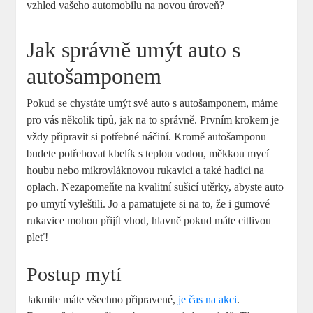
vzhled vašeho automobilu na novou úroveň?
Jak správně umýt auto s
autošamponem
Pokud se chystáte umýt své auto s autošamponem, máme
pro vás několik tipů, jak na to správně. Prvním krokem je
vždy připravit si potřebné náčiní. Kromě autošamponu
budete potřebovat kbelík s teplou vodou, měkkou mycí
houbu nebo mikrovláknovou rukavici a také hadici na
oplach. Nezapomeňte na kvalitní sušicí utěrky, abyste auto
po umytí vyleštili. Jo a pamatujete si na to, že i gumové
rukavice mohou přijít vhod, hlavně pokud máte citlivou
pleť!
Postup mytí
Jakmile máte všechno připravené,
je čas na akci
.