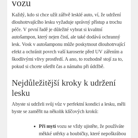
vozu
Každý, kdo si chce užít zářivě lesklé auto, ví, že udržení
dlouhotrvajícího lesku vyžaduje správný přístup a trochu
péče. V první řadě je důležité vybrat si kvalitní
autošampon, který nejen čistí, ale také dodává ochranný
lesk. Vosk v autošamponu může poskytnout dlouhotrvající
efekt a ochránit povrch vaší karoserie před UV zářením a
škodlivými vlivy prostředí. A ano, to rozhodně stojí za to,
pokud si chcete ušetřit čas a námahu při údržbě.
Nejdůležitější kroky k udržení
lesku
Abyste si udrželi svůj vůz v perfektní kondici a lesku, měli
byste se zaměřit na několik klíčových kroků:
Při mytí
vozu se vždy ujistěte, že používáte
měkké utěrky a houbičky, které nepoškrábou