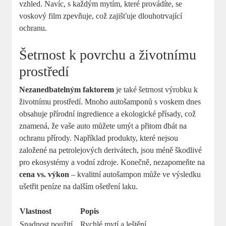
vzhled. Navíc, s každým mytím, které provádíte, se
voskový film zpevňuje, což zajišťuje dlouhotrvající
ochranu.
Šetrnost k povrchu a životnímu
prostředí
Nezanedbatelným faktorem
je také šetrnost výrobku k
životnímu prostředí. Mnoho autošamponů s voskem dnes
obsahuje přírodní ingredience a ekologické přísady, což
znamená, že vaše auto můžete umýt a přitom dbát na
ochranu přírody. Například produkty, které nejsou
založené na petrolejových derivátech, jsou méně škodlivé
pro ekosystémy a vodní zdroje. Konečně, nezapomeňte na
cena vs. výkon
– kvalitní autošampon může ve výsledku
ušetřit peníze na dalším ošetření laku.
Vlastnost
Popis
Snadnost použití
Rychlé mytí a leštění