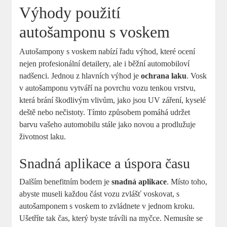
Výhody použití
autošamponu s voskem
Autošampony s voskem nabízí řadu výhod, které ocení
nejen profesionální detailery, ale i běžní automobiloví
nadšenci. Jednou z hlavních výhod je
ochrana laku
. Vosk
v autošamponu vytváří na povrchu vozu tenkou vrstvu,
která brání škodlivým vlivům, jako jsou UV záření, kyselé
deště nebo nečistoty. Tímto způsobem pomáhá udržet
barvu vašeho automobilu stále jako novou a prodlužuje
životnost laku.
Snadná aplikace a úspora času
Dalším benefitním bodem je
snadná aplikace
. Místo toho,
abyste museli každou část vozu zvlášť voskovat, s
autošamponem s voskem to zvládnete v jednom kroku.
Ušetříte tak čas, který byste trávíli na myčce. Nemusíte se