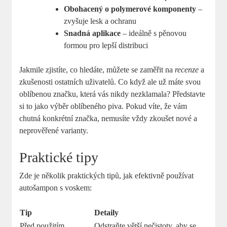
Obohacený o polymerové komponenty
–
zvyšuje lesk a ochranu
Snadná aplikace
– ideálně s pěnovou
formou pro lepší distribuci
Jakmile zjistíte, co hledáte, můžete se zaměřit na
recenze
a
zkušenosti ostatních uživatelů. Co když ale už máte svou
oblíbenou značku, která vás nikdy nezklamala? Představte
si to jako výběr oblíbeného piva. Pokud víte, že vám
chutná konkrétní značka, nemusíte vždy zkoušet nové a
neprověřené varianty.
Praktické tipy
Zde je několik praktických tipů, jak efektivně používat
autošampon s voskem:
Tip
Detaily
Před použitím
Odstraňte větší nečistoty, aby se