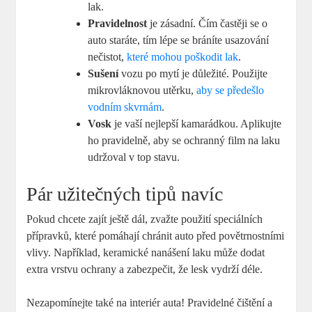
lak.
Pravidelnost
je zásadní. Čím častěji se o
auto staráte, tím lépe se bráníte usazování
nečistot,
které mohou poškodit lak
.
Sušení
vozu po mytí je důležité. Použijte
mikrovláknovou utěrku,
aby se předešlo
vodním skvrnám
.
Vosk
je vaší nejlepší kamarádkou. Aplikujte
ho pravidelně, aby se ochranný film na laku
udržoval v top stavu.
Pár užitečných tipů navíc
Pokud chcete zajít ještě dál, zvažte použití speciálních
přípravků, které pomáhají chránit auto před povětrnostními
vlivy. Například, keramické nanášení laku může dodat
extra vrstvu ochrany a zabezpečit, že lesk vydrží déle.
Nezapomínejte také na interiér auta! Pravidelné čištění a