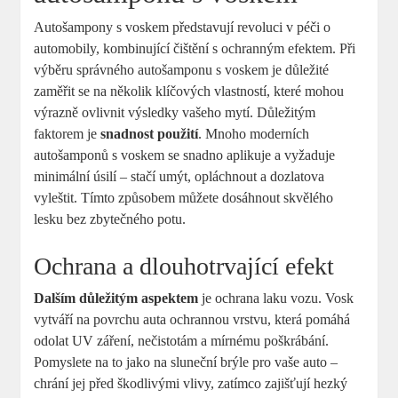
Autošampony s voskem představují revoluci v péči o
automobily, kombinující čištění s ochranným efektem. Při
výběru správného autošamponu s voskem je důležité
zaměřit se na několik klíčových vlastností, které mohou
výrazně ovlivnit výsledky vašeho mytí. Důležitým
faktorem je
snadnost použití
. Mnoho moderních
autošamponů s voskem se snadno aplikuje a vyžaduje
minimální úsilí – stačí umýt, opláchnout a dozlatova
vyleštit. Tímto způsobem můžete dosáhnout skvělého
lesku bez zbytečného potu.
Ochrana a dlouhotrvající efekt
Dalším důležitým aspektem
je ochrana laku vozu. Vosk
vytváří na povrchu auta ochrannou vrstvu, která pomáhá
odolat UV záření, nečistotám a mírnému poškrábání.
Pomyslete na to jako na sluneční brýle pro vaše auto –
chrání jej před škodlivými vlivy, zatímco zajišťují hezký