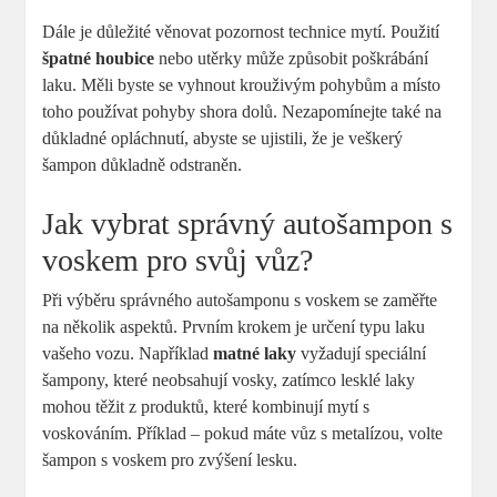
Dále je důležité věnovat pozornost technice mytí. Použití
špatné houbice
nebo utěrky může způsobit poškrábání
laku. Měli byste se vyhnout krouživým pohybům a místo
toho používat pohyby shora dolů. Nezapomínejte také na
důkladné opláchnutí, abyste se ujistili, že je veškerý
šampon důkladně odstraněn.
Jak vybrat správný autošampon s
voskem pro svůj vůz?
Při výběru správného autošamponu s voskem se zaměřte
na několik aspektů. Prvním krokem je určení typu laku
vašeho vozu. Například
matné laky
vyžadují speciální
šampony, které neobsahují vosky, zatímco lesklé laky
mohou těžit z produktů, které kombinují mytí s
voskováním. Příklad – pokud máte vůz s metalízou, volte
šampon s voskem pro zvýšení lesku.