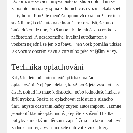
Doporučuje se začít umývat auto od shora dolů. Tím se
zabráníte tomu, aby špína z dolních částí vozu stékala zpět
na ty horní. Použijte méně šamponu vícekrát, než abyste se
snažili umýt celé auto najednou. Tím se zajistí, že auto
bude dokonale umyté a šampon bude mít čas na reakci s
nečistotami. A nezapomeňte: kvalitní autošampon s
voskem nejedná se jen o zábavu – ten vosk pomáhá udržet
lak vozu v dobrém stavu a chrání ho před vnějšími vlivy.
Technika oplachování
Když budete mít auto umyté, přichází na řadu
oplachování. Nejlépe uděláte, když použijete vysokotlaký
čistič, pokud ho máte k dispozici, nebo jednoduše hadici s
širší tryskou. Snažte se oplachovat celé auto z různého
úhlu, abyste odstranili každý zbytek autošamponu. Jakmile
je auto důkladně opláchnuté, přejděte k sušení. Hladké
pohyby s měkkými utěrkami zajistí, že se na laku neobjeví
žádné šmouhy, a vy se můžete radovat z vozu, který