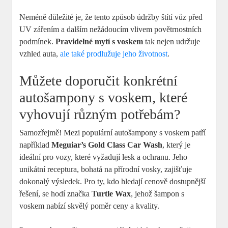
Neméně důležité je, že tento způsob údržby štítí vůz před
UV zářením a dalším nežádoucím vlivem povětrnostních
podmínek.
Pravidelné mytí s voskem
tak nejen udržuje
vzhled auta,
ale také prodlužuje jeho životnost
.
Můžete doporučit konkrétní
autošampony s voskem, které
vyhovují různým potřebám?
Samozřejmě! Mezi populární autošampony s voskem patří
například
Meguiar’s Gold Class Car Wash
, který je
ideální pro vozy, které vyžadují lesk a ochranu. Jeho
unikátní receptura, bohatá na přírodní vosky, zajišťuje
dokonalý výsledek. Pro ty, kdo hledají cenově dostupnější
řešení, se hodí značka
Turtle Wax
, jehož šampon s
voskem nabízí skvělý poměr ceny a kvality.