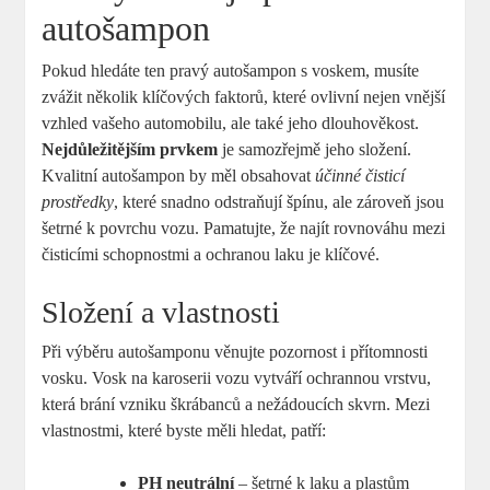
autošampon
Pokud hledáte ten pravý autošampon s voskem, musíte
zvážit několik klíčových faktorů, které ovlivní nejen vnější
vzhled vašeho automobilu, ale také jeho dlouhověkost.
Nejdůležitějším prvkem
je samozřejmě jeho složení.
Kvalitní autošampon by měl obsahovat
účinné čisticí
prostředky
, které snadno odstraňují špínu, ale zároveň jsou
šetrné k povrchu vozu. Pamatujte, že najít rovnováhu mezi
čisticími schopnostmi a ochranou laku je klíčové.
Složení a vlastnosti
Při výběru autošamponu věnujte pozornost i přítomnosti
vosku. Vosk na karoserii vozu vytváří ochrannou vrstvu,
která brání vzniku škrábanců a nežádoucích skvrn. Mezi
vlastnostmi, které byste měli hledat, patří:
PH neutrální
– šetrné k laku a plastům