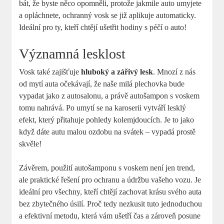
bát, že byste něco opomněli, protože jakmile auto umyjete
a opláchnete, ochranný vosk se již aplikuje automaticky.
Ideální pro ty, kteří chtějí ušetřit hodiny s péčí o auto!
Významná lesklost
Vosk také zajišťuje
hluboký a zářivý lesk
. Mnozí z nás
od mytí auta očekávají, že naše milá plechovka bude
vypadat jako z autosalonu, a právě autošampon s voskem
tomu nahrává. Po umytí se na karoserii vytváří lesklý
efekt, který přitahuje pohledy kolemjdoucích. Je to jako
když dáte autu malou ozdobu na svátek – vypadá prostě
skvěle!
Závěrem, použití autošamponu s voskem není jen trend,
ale praktické řešení pro ochranu a údržbu vašeho vozu. Je
ideální pro všechny, kteří chtějí zachovat krásu svého auta
bez zbytečného úsilí. Proč tedy nezkusit tuto jednoduchou
a efektivní metodu, která vám ušetří čas a zároveň posune