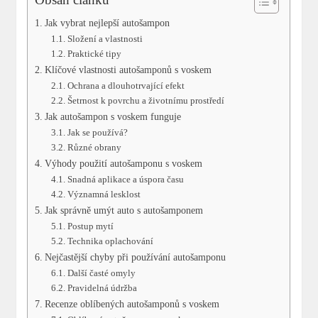
Jak vybrat nejlepší autošampon
Složení a vlastnosti
Praktické tipy
Klíčové vlastnosti autošamponů s voskem
Ochrana a dlouhotrvající efekt
Šetrnost k povrchu a životnímu prostředí
Jak autošampon s voskem funguje
Jak se používá?
Různé obrany
Výhody použití autošamponu s voskem
Snadná aplikace a úspora času
Významná lesklost
Jak správně umýt auto s autošamponem
Postup mytí
Technika oplachování
Nejčastější chyby při používání autošamponu
Další časté omyly
Pravidelná údržba
Recenze oblíbených autošamponů s voskem