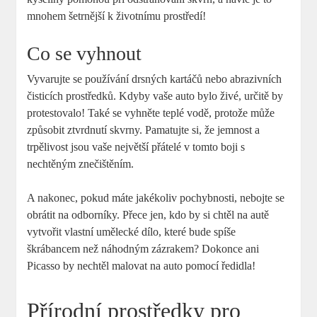
mnohem šetrnější k životnímu prostředí!
Co se vyhnout
Vyvarujte se používání drsných kartáčů nebo abrazivních
čisticích prostředků. Kdyby vaše auto bylo živé, určitě by
protestovalo! Také se vyhněte teplé vodě, protože může
způsobit ztvrdnutí skvrny. Pamatujte si, že jemnost a
trpělivost jsou vaše největší přátelé v tomto boji s
nechtěným znečištěním.
A nakonec, pokud máte jakékoliv pochybnosti, nebojte se
obrátit na odborníky. Přece jen, kdo by si chtěl na autě
vytvořit vlastní umělecké dílo, které bude spíše
škrábancem než náhodným zázrakem? Dokonce ani
Picasso by nechtěl malovat na auto pomocí ředidla!
Přírodní prostředky pro