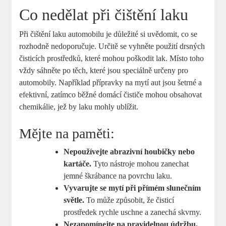
Co nedělat při čištění laku
Při čištění laku automobilu je důležité si uvědomit, co se
rozhodně nedoporučuje. Určitě se vyhněte použití drsných
čisticích prostředků, které mohou poškodit lak. Místo toho
vždy sáhněte po těch, které jsou speciálně určeny pro
automobily. Například přípravky na mytí aut jsou šetrné a
efektivní, zatímco běžné domácí čističe mohou obsahovat
chemikálie, jež by laku mohly ublížit.
Mějte na paměti:
Nepoužívejte abrazivní houbičky nebo
kartáče.
Tyto nástroje mohou zanechat
jemné škrábance na povrchu laku.
Vyvarujte se mytí při přímém slunečním
světle.
To může způsobit, že čisticí
prostředek rychle uschne a zanechá skvrny.
Nezapomínejte na pravidelnou údržbu.