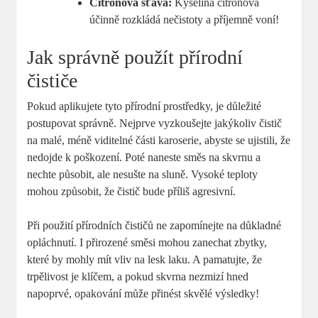
Citronová šťáva:
Kyselina citrónová
účinně rozkládá nečistoty a příjemně voní!
Jak správně použít přírodní
čističe
Pokud aplikujete tyto přírodní prostředky, je důležité
postupovat správně. Nejprve vyzkoušejte jakýkoliv čistič
na malé, méně viditelné části karoserie, abyste se ujistili, že
nedojde k poškození. Poté naneste směs na skvrnu a
nechte působit, ale nesušte na sluně. Vysoké teploty
mohou způsobit, že čistič bude příliš agresivní.
Při použití přírodních čističů ne zapomínejte na důkladné
opláchnutí. I přirozené směsi mohou zanechat zbytky,
které by mohly mít vliv na lesk laku. A pamatujte, že
trpělivost je klíčem, a pokud skvrna nezmizí hned
napoprvé, opakování může přinést skvělé výsledky!