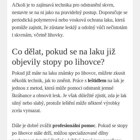
Ačkoli je to zajímavá technika pro odstranění skvrn,
nestavte se na ni jako na pravidelný postup. Doporučuje se
periodická polymerová nebo vosková ochrana laku, která
pomůže zajistit, že zůstane lesklý a odolný vůči nečistotám
i skvrnám, včetně lihovky.
Co dělat, pokud se na laku již
objevily stopy po lihovce?
Pokud již máte na laku známky po lihovce, můžete zkusit
několik technik, jak to změnit. Práce s
leštidlem
na lak je
jednou z metod, která může pomoci odstranit jemné
škrábance a obnovit lesk. Je však důležité zjistit, zda je lak
silný nebo slabý, protože leštění může některé výrobky
zcela vymazat.
Dále je dobré zvážit
profesionální pomoc
. Pokud se stopy
po lihovce stále drží, můžou specializované dílny