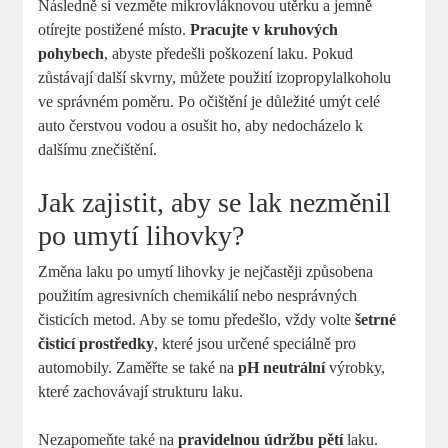
Následně si vezměte mikrovláknovou utěrku a jemně
otírejte postižené místo.
Pracujte v kruhových
pohybech
, abyste předešli poškození laku. Pokud
zůstávají další skvrny, můžete použití izopropylalkoholu
ve správném poměru. Po očištění je důležité umýt celé
auto čerstvou vodou a osušit ho, aby nedocházelo k
dalšímu znečištění.
Jak zajistit, aby se lak nezměnil
po umytí lihovky?
Změna laku po umytí lihovky je nejčastěji způsobena
použitím agresivních chemikálií nebo nesprávných
čisticích metod. Aby se tomu předešlo, vždy volte
šetrné
čisticí prostředky
, které jsou určené speciálně pro
automobily. Zaměřte se také na
pH neutrální
výrobky,
které zachovávají strukturu laku.
Nezapomeňte také na
pravidelnou údržbu pětí
laku.