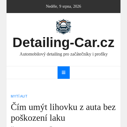
Skip
Neděle, 9 srpna, 2026
to
content
Detailing-Car.cz
Automobilový detailing pro začátečníky i profíky
MYTÍ AUT
Čím umýt lihovku z auta bez
poškození laku