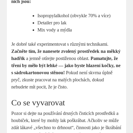
nich jsou:
Isopropylalkohol (obvykle 70% a více)
Detailer pro lak
Mix vody a mýdla
Je dobré také experimentovat s různými technikami.
Začněte tím, že nanesete zvolený prostředek na měkký
hadřík
a jemně otírejte postiženou oblast.
Pamatujte, že
tření by mělo být lehké — jako byste hlazení kočky, ne
s sádrokartonovou stěnou!
Pokud není skvrna úplně
pryč, zkuste pracovat na malých plochách, dokud
nebudete mít pocit, že je čisto.
Co se vyvarovat
Pozor si dejte na používání drsných čisticích prostředků a
houbiček, které by mohly lak poškrábat. Ačkoliv se může
zdát lákavé „všechno to drhnout“, činnosti jako je škrábání