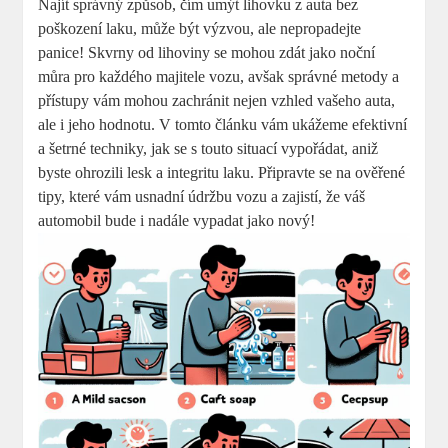
Najít správný způsob, čím umýt lihovku z auta bez
poškození laku, může být výzvou, ale nepropadejte
panice! Skvrny od lihoviny se mohou zdát jako noční
můra pro každého majitele vozu, avšak správné metody a
přístupy vám mohou zachránit nejen vzhled vašeho auta,
ale i jeho hodnotu. V tomto článku vám ukážeme efektivní
a šetrné techniky, jak se s touto situací vypořádat, aniž
byste ohrozili lesk a integritu laku. Připravte se na ověřené
tipy, které vám usnadní údržbu vozu a zajistí, že váš
automobil bude i nadále vypadat jako nový!