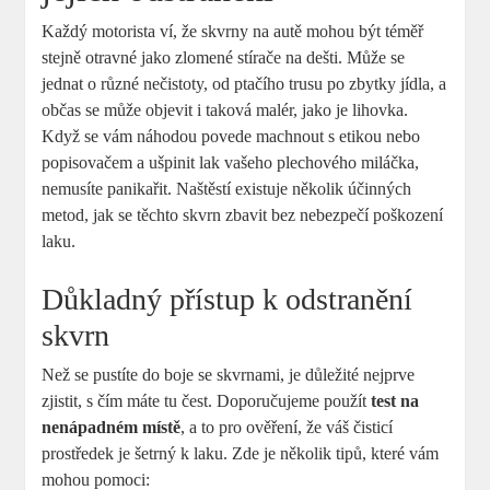
Každý motorista ví, že skvrny na autě mohou být téměř
stejně otravné jako zlomené stírače na dešti. Může se
jednat o různé nečistoty, od ptačího trusu po zbytky jídla, a
občas se může objevit i taková malér, jako je lihovka.
Když se vám náhodou povede machnout s etikou nebo
popisovačem a ušpinit lak vašeho plechového miláčka,
nemusíte panikařit. Naštěstí existuje několik účinných
metod, jak se těchto skvrn zbavit bez nebezpečí poškození
laku.
Důkladný přístup k odstranění
skvrn
Než se pustíte do boje se skvrnami, je důležité nejprve
zjistit, s čím máte tu čest. Doporučujeme použít
test na
nenápadném místě
, a to pro ověření, že váš čisticí
prostředek je šetrný k laku. Zde je několik tipů, které vám
mohou pomoci: