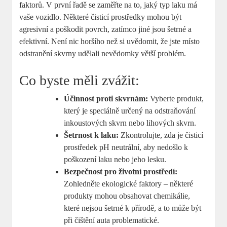
faktorů. V první řadě se zaměřte na to, jaký typ laku má
vaše vozidlo. Některé čisticí prostředky mohou být
agresivní a poškodit povrch, zatímco jiné jsou šetrné a
efektivní. Není nic horšího než si uvědomit, že jste místo
odstranění skvrny udělali nevědomky větší problém.
Co byste měli zvážit:
Účinnost proti skvrnám:
Vyberte produkt,
který je speciálně určený na odstraňování
inkoustových skvrn nebo lihových skvrn.
Šetrnost k laku:
Zkontrolujte, zda je čisticí
prostředek pH neutrální, aby nedošlo k
poškození laku nebo jeho lesku.
Bezpečnost pro životní prostředí:
Zohledněte ekologické faktory – některé
produkty mohou obsahovat chemikálie,
které nejsou šetrné k přírodě, a to může být
při čištění auta problematické.