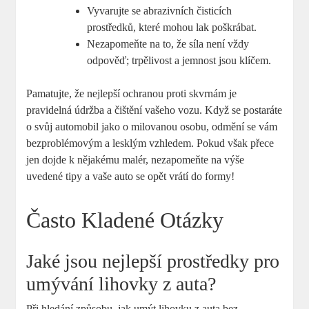
Vyvarujte se abrazivních čisticích
prostředků, které mohou lak poškrábat.
Nezapomeňte na to, že síla není vždy
odpověď; trpělivost a jemnost jsou klíčem.
Pamatujte, že nejlepší ochranou proti skvrnám je
pravidelná údržba a čištění vašeho vozu. Když se postaráte
o svůj automobil jako o milovanou osobu, odmění se vám
bezproblémovým a lesklým vzhledem. Pokud však přece
jen dojde k nějakému malér, nezapomeňte na výše
uvedené tipy a vaše auto se opět vrátí do formy!
Často Kladené Otázky
Jaké jsou nejlepší prostředky pro
umývání lihovky z auta?
Při hledání způsobu, jak umýt lihovku z auta bez