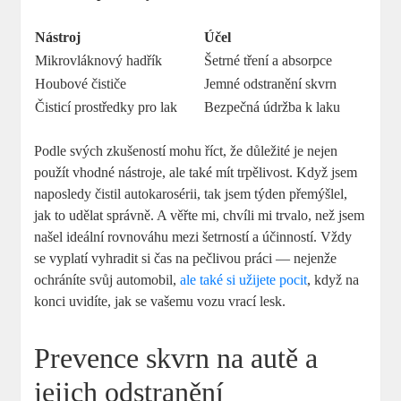
Nástroj
Účel
Mikrovláknový hadřík
Šetrné tření a absorpce
Houbové čističe
Jemné odstranění skvrn
Čisticí prostředky pro lak
Bezpečná údržba k laku
Podle svých zkušeností mohu říct, že důležité je nejen
použít vhodné nástroje, ale také mít trpělivost. Když jsem
naposledy čistil autokarosérii, tak jsem týden přemýšlel,
jak to udělat správně. A věřte mi, chvíli mi trvalo, než jsem
našel ideální rovnováhu mezi šetrností a účinností. Vždy
se vyplatí vyhradit si čas na pečlivou práci — nejenže
ochráníte svůj automobil,
ale také si užijete pocit
, když na
konci uvidíte, jak se vašemu vozu vrací lesk.
Prevence skvrn na autě a
jejich odstranění