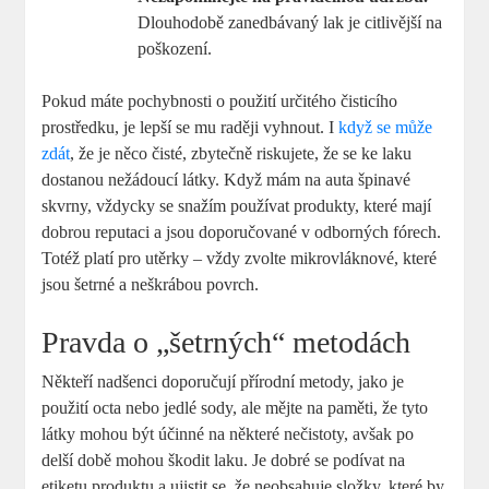
Dlouhodobě zanedbávaný lak je citlivější na
poškození.
Pokud máte pochybnosti o použití určitého čisticího
prostředku, je lepší se mu raději vyhnout. I
když se může
zdát
, že je něco čisté, zbytečně riskujete, že se ke laku
dostanou nežádoucí látky. Když mám na auta špinavé
skvrny, vždycky se snažím používat produkty, které mají
dobrou reputaci a jsou doporučované v odborných fórech.
Totéž platí pro utěrky – vždy zvolte mikrovláknové, které
jsou šetrné a neškrábou povrch.
Pravda o „šetrných“ metodách
Někteří nadšenci doporučují přírodní metody, jako je
použití octa nebo jedlé sody, ale mějte na paměti, že tyto
látky mohou být účinné na některé nečistoty, avšak po
delší době mohou škodit laku. Je dobré se podívat na
etiketu produktu a ujistit se, že neobsahuje složky, které by