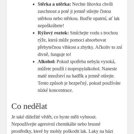
Stěrka a utěrka:
Nechte lihovku chvíli
zaschnout a poté ji jemně stírejte čistou
utěrkou nebo stěrkou. Buďte opatrní, ať lak
nepoškrábete!
Rýžový roztok:
Smíchejte vodu s trochou
rýže, která může pomoci absorbovat
přebytečnou vlhkost a zbytky. Ačkoliv to zní
divně, funguje to!
Alkohol:
Pokud spotřeba nebyla vysoká,
můžete použít i isopropylalkohol. Naneste
malé množství na hadřík a jemně otírejte.
Tento způsob je bezpečný, pokud používáte
nízké koncentrace.
Co nedělat
Je také důležité vědět, co byste měli vyhnout.
Nepoužívejte agresivní chemikálie nebo brusné
prostředky, které by mohly poškodit lak. Laky na bázi