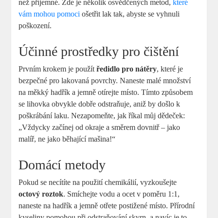
než příjemné. Zde je několik osvědčených metod,
které
vám mohou pomoci
ošetřit lak tak, abyste se vyhnuli
poškození.
Účinné prostředky pro čištění
Prvním krokem je použít
ředidlo pro nátěry
, které je
bezpečné pro lakovaná povrchy. Naneste malé množství
na měkký hadřík a jemně otírejte místo. Tímto způsobem
se lihovka obvykle dobře odstraňuje, aniž by došlo k
poškrábání laku. Nezapomeňte, jak říkal můj dědeček:
„Vždycky začínej od okraje a směrem dovnitř – jako
malíř, ne jako běhající mašina!“
Domácí metody
Pokud se necítíte na použití chemikálií, vyzkoušejte
octový roztok
. Smíchejte vodu a ocet v poměru 1:1,
naneste na hadřík a jemně otřete postižené místo. Přírodní
kyseliny pomohou při odstraňování skvrn, a navíc je to