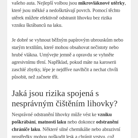
vašeho auta. Nejlepší volbou jsou
mikrovláknové utěrky
,
které jsou měkké a nedoškrtávají povrch. Pomocí těchto
utěrek můžete efektivně odstranit lihovku bez rizika
vzniku škrábanců na laku.
Je dobré se vyhnout běžným papírovým ubrouskům nebo
starým textiliím, které mohou obsahovat nečistoty nebo
hrubé vlákna. Umývejte jemně a opravdu se vyhněte
agresivnímu tření. Například, pokud máte na karoserii
zaschlé zbytky, lépe je nejdříve navlhčit a nechat chvíli
působit, než začnete třít.
Jaká jsou rizika spojená s
nesprávným čištěním lihovky?
Nesprávné odstranění lihovky může vést ke
vzniku
poškrábání
,
matnosti laku
nebo dokonce
odstranění
chrániče laku
. Některé silné chemikálie nebo abrazivní
prostředky mohou poškodit lesk a chránit vrstvu, což