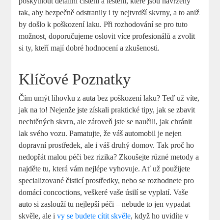
poskytnout detailní čistění a leštění, které jsou navrženy
tak, aby bezpečně odstranily i ty nejtvrdší skvrny, a to aniž
by došlo k poškození laku. Při rozhodování se pro tuto
možnost, doporučujeme oslovit více profesionálů a zvolit
si ty, kteří mají dobré hodnocení a zkušenosti.
Klíčové Poznatky
Čím umýt lihovku z auta bez poškození laku? Teď už víte,
jak na to! Nejenže jste získali praktické tipy, jak se zbavit
nechtěných skvrn, ale zároveň jste se naučili, jak chránit
lak svého vozu. Pamatujte, že váš automobil je nejen
dopravní prostředek, ale i váš druhý domov. Tak proč ho
nedopřát malou péči bez rizika? Zkoušejte různé metody a
najděte tu, která vám nejlépe vyhovuje. Ať už použijete
specializované čisticí prostředky, nebo se rozhodnete pro
domácí concoctions, veškeré vaše úsilí se vyplatí. Vaše
auto si zaslouží tu nejlepší péči – nebude to jen vypadat
skvěle, ale i
vy se budete cítit skvěle
, když ho uvidíte v