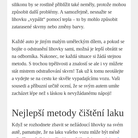
silikonu by se rostlině přiblížit také neměly, protože mohou
způsobit další problémy. A samozřejmě, nesnažte se
lihovku „vypálit“ pomocí tepla – to by mohlo způsobit
zatarasené skvrny nebo změny barvy.
Každé auto je jiným malým uměleckým dílem, a pokud se
bojíte o odstranění lihovky sami, možná je lepší obrátit se
na odborníka. Nakonec, ne každá situace si žádá stejnou
metodu. S trochou trpělivosti a znalostí se ale i vy můžete
stát mistrem odstraňování skvrn! Tak už k tomu neotálejte
a vydejte se na cestu ke skvěle vypadajícímu vozu. Vaši
sousedi a příbuzní určitě ocení, že se svým autem umíte
zacházet lépe než s láskou k nevyžádanému nápoji!
Nejlepší metody čištění laku
Když se rozhodnete zbavit se nežádoucí lihovky na svém
autě, pamatujte, že na laku vašeho vozu může být méně