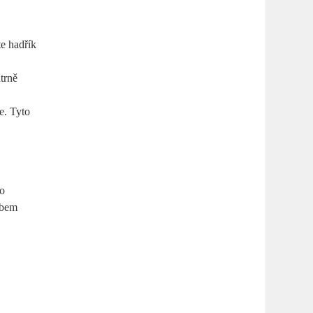
te hadřík
trně
e. Tyto
po
obem