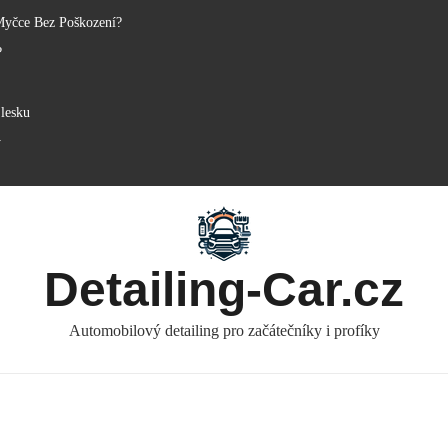
Myčce Bez Poškození?
?
lesku
y
Detailing-Car.cz
Automobilový detailing pro začátečníky i profíky