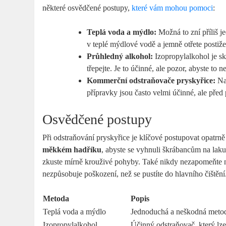
některé osvědčené postupy,
které vám mohou pomoci
:
Teplá voda a mýdlo:
Možná to zní příliš j
v teplé mýdlové vodě a jemně otřete postiž
Průhledný alkohol:
Izopropylalkohol je s
třepejte. Je to účinné, ale pozor, abyste to n
Kommerční odstraňovače pryskyřice:
Na 
přípravky jsou často velmi účinné, ale před
Osvědčené postupy
Při odstraňování pryskyřice je klíčové postupovat opatrně
měkkém hadříku
, abyste se vyhnuli škrábancům na laku
zkuste mírně krouživé pohyby. Také nikdy nezapomeňte na
nezpůsobuje poškození, než se pustíte do hlavního čištění
Metoda
Popis
Teplá voda a mýdlo
Jednoduchá a neškodná metod
Izopropylalkohol
Účinný odstraňovač, který lze