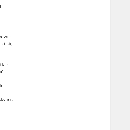
d.
 povrch
k tipů,
t kus
ně
le
kyřici a