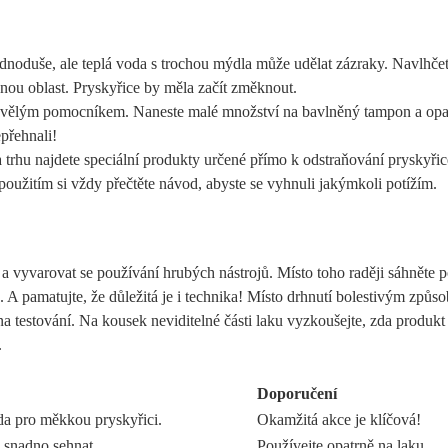
ednoduše, ale teplá voda s trochou mýdla může udělat zázraky. Navlhče
enou oblast. Pryskyřice by měla začít změknout.
kvělým pomocníkem. Naneste malé množství na bavlněný tampon a opa
epřehnali!
trhu najdete speciální produkty určené přímo k odstraňování pryskyřic
 použitím si vždy přečtěte návod, abyste se vyhnuli jakýmkoli potížím.
 a vyvarovat se používání hrubých nástrojů. Místo toho raději sáhněte 
. A pamatujte, že důležitá je i technika! Místo drhnutí bolestivým způs
 testování. Na kousek neviditelné části laku vyzkoušejte, zda produkt
.
Doporučení
a pro měkkou pryskyřici.
Okamžitá akce je klíčová!
 snadno sehnat.
Používejte opatrně na laku.