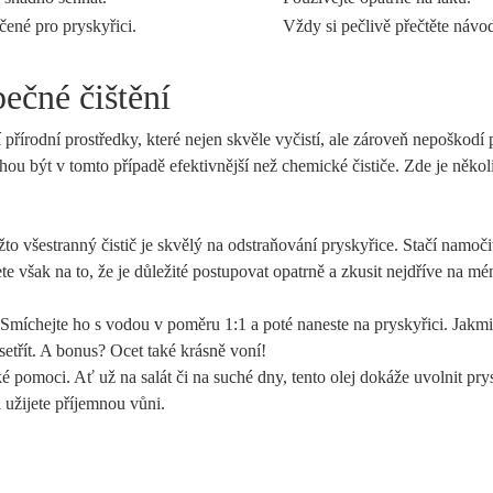
čené pro pryskyřici.
Vždy si pečlivě přečtěte návo
ečné čištění
 přírodní prostředky, které nejen skvěle vyčistí, ale zároveň nepoškodí
ou být v tomto případě efektivnější než chemické čističe. Zde je několi
to všestranný čistič je skvělý na odstraňování pryskyřice. Stačí namoči
te však na to, že je důležité postupovat opatrně a zkusit nejdříve na mé
. Smíchejte ho s vodou v poměru 1:1 a poté naneste na pryskyřici. Jakmi
etřít. A bonus? Ocet také krásně voní!
 pomoci. Ať už na salát či na suché dny, tento olej dokáže uvolnit prys
i užijete příjemnou vůni.