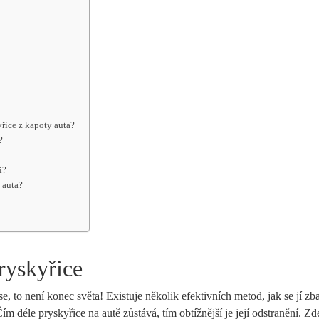
řice z kapoty auta?
?
i?
 auta?
ryskyřice
se, to není konec světa! Existuje několik efektivních metod, jak se jí zba
ím déle pryskyřice na autě zůstává, tím obtížnější je její odstranění. Zd