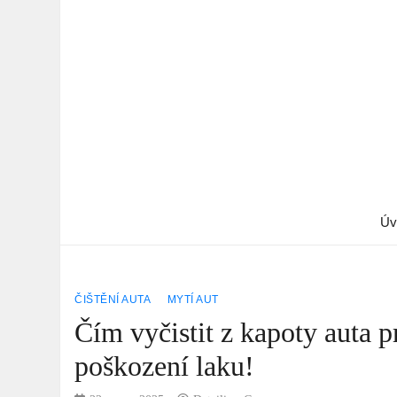
Úv
ČIŠTĚNÍ AUTA
MYTÍ AUT
Čím vyčistit z kapoty auta 
poškození laku!