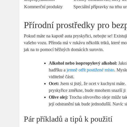
Kommerční produkty
Speciální přípravky na trhu ur
Přírodní prostředky pro bezp
Pokud máte na kapotě auta pryskyřici, nebojte se! Existují
vašeho vozu. Příroda má v rukávu několik triků, které moh
jak na to pomocí běžných domácích surovin.
Alkohol nebo isopropylový alkohol:
Jakož
hadříku a
jemně otřít postižené místo
. Mysle
viditelné části.
Ocet:
Jsem si jistý, že ocet v kuchyni máte
pryskyřice změkne, bude mnohem snazší ji s
Olive olej:
Trocha olivového oleje může také
její odstranění tak bude jednodušší. Navíc s
Pár příkladů a tipů k použití