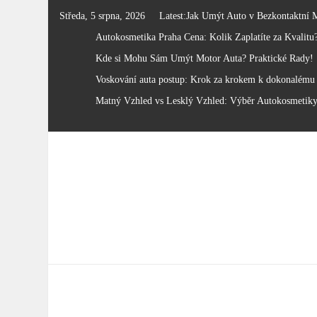
Skip
Středa, 5 srpna, 2026
Latest:
Jak Umýt Auto v Bezkontaktní 
to
Autokosmetika Praha Cena: Kolik Zaplatíte za Kvalitu
content
Kde si Mohu Sám Umýt Motor Auta? Praktické Rady!
Voskování auta postup: Krok za krokem k dokonalému 
Matný Vzhled vs Lesklý Vzhled: Výběr Autokosmetik