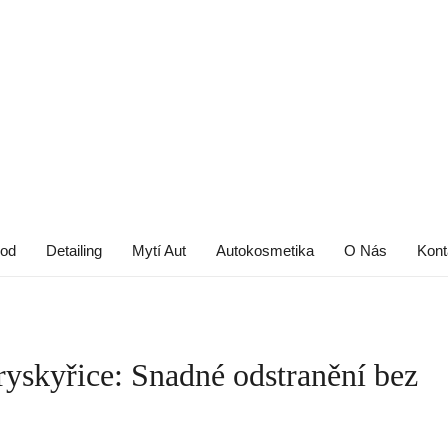
od
Detailing
Mytí Aut
Autokosmetika
O Nás
Kont
pryskyřice: Snadné odstranění bez