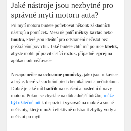
Jaké nástroje⁣ jsou nezbytné pro
správné mytí motoru⁤ auta?
Při mytí motoru budete potřebovat několik ⁢základních
nástrojů a​ pomůcek.⁢ Mezi ně ‍patří‌
měkký kartáč
nebo ​
houbu
, které ⁢jsou‍ ideální‌ pro ​odstranění ⁤nečistot bez
poškrábání povrchu. Také ⁤budete chtít mít po ruce
kbelík
,
abyste ‌mohli připravit čistící​ roztok, případně ⁤
sprej
na
aplikaci odmašťovače.
Nezapomeňte na
ochranné ​pomůcky
, jako jsou rukavice
a brýle, které vás⁢ ochrání před chemikáliemi‌ a ⁣nečistotami.
Dobré je také mít
hadřík
na osušení a⁢ poslední​ úpravy
motoru. Pokud se chystáte na důkladnější údržbu,
může
být užitečné mít
k ‍dispozici‍ i
vysavač
na mokré ​a suché
nečistoty, který umožní efektivně odstranit zbytky vody a
nečistot‌ po ⁤mytí.