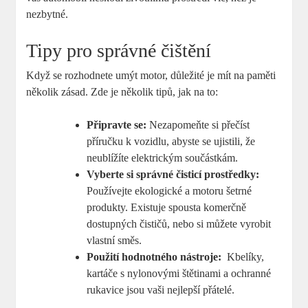
nezbytné.
Tipy⁣ pro⁣ správné čištění
Když se rozhodnete umýt ‍motor, důležité‍ je mít na paměti
několik zásad. Zde je několik tipů, jak⁢ na to:
Připravte se:
Nezapomeňte si přečíst
příručku k vozidlu, abyste se ujistili, že ​
neublížíte elektrickým součástkám.
Vyberte si správné‍ čisticí‍ prostředky:
Používejte​ ekologické a motoru šetrné
produkty. Existuje spousta ⁢komerčně
dostupných čističů, nebo si můžete vyrobit
vlastní ‌směs.
Použití ​hodnotného nástroje:
⁤ Kbelíky,‍
kartáče‌ s nylonovými štětinami a ochranné
rukavice jsou vaši ‌nejlepší přátelé.