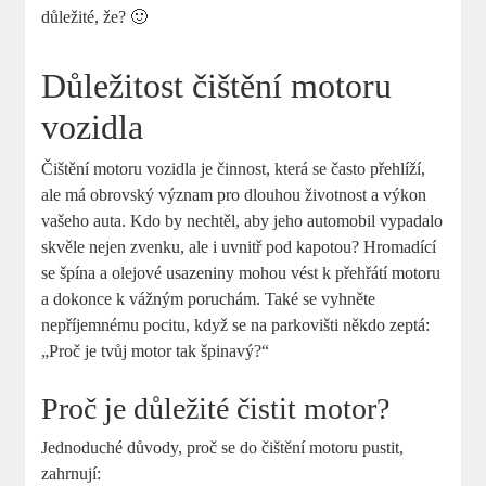
důležité,⁣ že?⁤ 🙂
Důležitost čištění motoru
vozidla
Čištění ‌motoru vozidla​ je ​činnost, která se ⁤často přehlíží,⁣
ale ​má ​obrovský význam pro dlouhou životnost a⁣ výkon
vašeho auta. Kdo⁢ by ⁢nechtěl, aby​ jeho automobil vypadalo
skvěle nejen zvenku, ale i uvnitř pod ⁤kapotou? Hromadící
se špína a​ olejové ⁢usazeniny ‌mohou vést k ⁣přehřátí motoru
a dokonce k vážným poruchám. Také se⁣ vyhněte
nepříjemnému ⁤pocitu, když se na parkovišti někdo zeptá:
„Proč je tvůj motor tak špinavý?“
Proč je důležité⁢ čistit motor?
Jednoduché⁣ důvody, proč se do⁣ čištění‍ motoru pustit,
zahrnují: