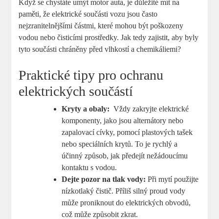
Když se chystáte umýt⁤ motor ⁢auta, je ‍důležité mít ⁤na
paměti,⁢ že ⁢elektrické součásti ⁤vozu jsou často
nejzranitelnějšími částmi, které mohou být poškozeny
vodou nebo čisticími prostředky.⁣ Jak tedy zajistit, aby byly
tyto⁢ součásti chráněny před vlhkostí a ⁢chemikáliemi?
Praktické tipy‍ pro ochranu
elektrických součástí
Kryty‍ a ‌obaly:
‍ Vždy zakryjte ‍elektrické⁣
komponenty, jako jsou alternátory nebo
zapalovací cívky, pomocí plastových tašek
nebo speciálních krytů. ⁣To ⁣je⁤ rychlý a
účinný způsob, ​jak předejít nežádoucímu​
kontaktu s vodou.
Dejte pozor na⁣ tlak vody:
Při mytí použijte
nízkotlaký čistič. Příliš silný ‍proud vody
může proniknout do‌ elektrických obvodů,
což může způsobit zkrat.