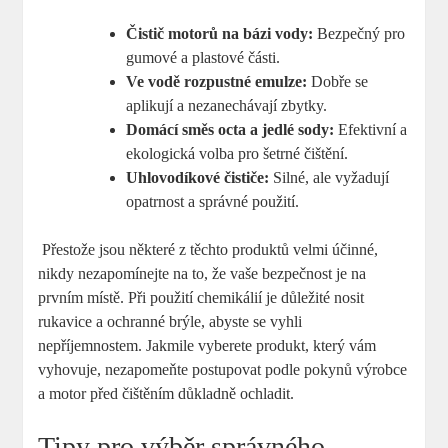
Čistič⁤ motorů na bázi vody:
‌Bezpečný pro⁣
gumové a plastové​ části.
Ve vodě rozpustné emulze:
Dobře se
aplikují a ⁢nezanechávají zbytky.
Domácí⁢ směs octa a jedlé​ sody:
⁣Efektivní a
ekologická volba pro šetrné čištění.
Uhlovodíkové čističe:
⁢Silné, ale ​vyžadují
opatrnost a správné použití.
‌ Přestože jsou některé z těchto produktů ⁣velmi účinné,
nikdy nezapomínejte ​na ⁣to, že⁣ vaše bezpečnost je na
⁤prvním místě. Při ‍použití chemikálií je⁢ důležité nosit
rukavice ‌a‍ ochranné⁤ brýle, ​abyste se vyhli
nepříjemnostem. Jakmile vyberete produkt, který vám
vyhovuje, nezapomeňte ⁣postupovat podle ⁣pokynů výrobce
a motor před čištěním důkladně ochladit.
Tipy pro výběr ⁣správného