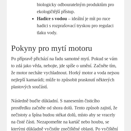
biologicky odbouratelným produktům⁣ pro
ekologičtější přístup.
Hadice s vodou
– ⁢ideální je mít⁣ po⁣ ruce
‌hadici s rozprašovací⁣ tryskou pro regulaci
tlaku ⁣vody.
Pokyny pro mytí⁢ motoru
Po ⁤přípravě přichází na řadu samotné mytí.​ Pokud se ⁢vám⁣
to ‍zdá jako věda, nebojte, jde ​spíše o umění. Začněte tím,
⁢že motor necháte vychladnout.‍ Horký​ motor ​a voda nejsou
nejlepší kamarádi; může⁣ to způsobit prasknutí některých
plastových součástí.
Následně buďte důkladní.‍ S nanesením čisticího⁢
prostředku⁣ začněte od shora ​dolů. Tento‍ způsob zajistí, ⁣že⁣
nečistoty⁣ a špína budou stékat dolů,⁢ místo aby se vracely
na ‍čisté ‌části. Nezapomeňte na kartáč⁣ nebo houbu, se
⁢kterými důkladně vyčistíte znečištěné oblasti.‍ Po vyčištění