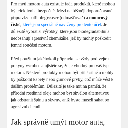
Pro mytí⁢ motoru auta existuje řada produktů, které mohou
‌být efektivní a bezpečné. Mezi nejběžněji doporučované⁢
přípravky patří ⁢
degreaser
(odmašťovač)‌ a
motorový‌
čistič
,
které jsou speciálně navrženy pro tento účel
. Je
důležité vybrat si výrobky, ⁢které jsou biodegradabilní a
neobsahují agresivní​ chemikálie, ‍jež ‍by mohly‌ poškodit
jemné součásti‍ motoru.
Před použitím ​jakéhokoli ​přípravku se vždy‌ podívejte na
pokyny ‍výrobce a ujistěte se, že je vhodný pro ⁣váš typ
motoru. Některé produkty mohou být příliš silné ⁢a mohly⁤
by poškodit kabely nebo ‍gumové ‌prvky, což může vést ⁤k
dalším problémům. Důležité je také mít na paměti,​ že ​
přírodní rostlinné oleje mohou být ‍skvělou alternativou,
jak odstranit špínu a ‌skvrny, ⁤aniž byste museli sahat po
agresivní ‍chemii.
Jak správně umýt motor auta,⁢