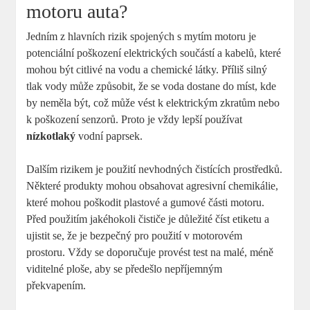
motoru auta?
Jedním z hlavních rizik‌ spojených s mytím‌ motoru je⁤
potenciální poškození ‍elektrických ⁣součástí a ⁣kabelů, které
mohou ​být citlivé na vodu a ⁤chemické látky. Příliš silný
tlak vody může způsobit, že se voda dostane ‍do míst,⁤ kde
by neměla být, což může vést k elektrickým zkratům nebo
k poškození ​senzorů. Proto⁣ je vždy lepší používat ‍
nízkotlaký
vodní paprsek.
Dalším rizikem‌ je použití nevhodných čistících prostředků.
Některé produkty mohou obsahovat agresivní chemikálie,
které mohou poškodit plastové a gumové části motoru.
Před použitím jakéhokoli čističe ‌je důležité číst etiketu a
‍ujistit se, že ⁣je bezpečný pro ⁤použití v motorovém
prostoru. ‌Vždy se doporučuje ‌provést test na malé, méně
viditelné ploše, aby se předešlo nepříjemným
překvapením.