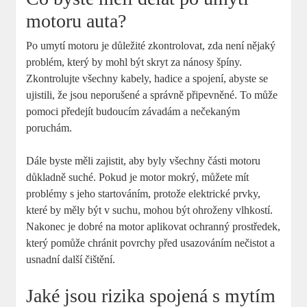
‌motoru auta?
Po umytí motoru je důležité ‍zkontrolovat,⁤ zda není nějaký
problém, který by mohl být skryt za nánosy špíny.
Zkontrolujte všechny kabely, hadice a‌ spojení, abyste se
ujistili, že jsou neporušené​ a správně připevněné. To může
pomoci ‌předejít budoucím závadám a ‌nečekaným
poruchám.
Dále byste ‍měli zajistit, aby byly‍ všechny části motoru
důkladně suché.⁢ Pokud je motor⁤ mokrý, můžete mít
problémy s ⁤jeho startováním, protože ⁢elektrické prvky,⁣
které ‍by měly být v ⁤suchu, mohou být⁤ ohroženy vlhkostí.⁣
Nakonec je dobré⁢ na motor aplikovat ochranný ⁢prostředek,
který⁣ pomůže chránit‌ povrchy před usazováním nečistot a
usnadní⁢ další čištění.
Jaké jsou rizika spojená s mytím