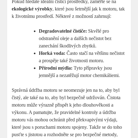
Pokud hledáte ideální čisticí ​prostředky, zaměřte se na
ekologické výrobky
, ‍které jsou šetrnější jak k motoru, tak
k životnímu prostředí. Některé⁣ z možností ‌zahrnují:
Degradovatelné čističe:
Skvělé pro ​
odstranění ​oleje a‍ dalších nečistot bez
zanechání škodlivých ​zbytků.
Horká voda:
Často stačí na většinu nečistot
a prospěje‍ také životnosti motoru.
Přírodní mýdla:
Tyto​ přípravky jsou
jemnější a nezatěžují motor chemikáliemi.
Správná ​údržba motoru se neomezuje‌ jen na to,⁢ aby byl
čistý, ale také na to, aby byl ⁢bezpečně udržován. Čistota
motoru může výrazně přispět k jeho dlouhověkosti​ a
výkonu. A pamatujte,‍ že pravidelné ⁣kontroly a údržba
motoru vás mohou​ ochránit před překvapivými výdaji,
které jsou s poruchami⁢ motoru spojeny. Takže ⁣se do toho
pusťte s jistotou a rozhodněte se pro bezpečné metody,