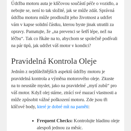
Údržba motoru auta ⁢je klíčovou‌ součástí péče o‌ vozidlo, a
nebojte se, ‌není to tak složité, ⁤jak se může zdát. Správná
údržba‍ motoru může prodloužit jeho životnost a udržet
vám⁢ v kapse solidní částku, kterou byste jinak utratili za
opravy. Pamatujte, že „na ⁤prevenci​ se šetří ‍lépe, než na
léčbu“. Tak co říkáte na⁣ to, abychom⁤ se ⁣společně ​podívali
na pár ⁤tipů,​ jak udržet váš motor v ⁤kondici?
Pravidelná Kontrola Oleje
Jedním z nejdůležitějších aspektů údržby motoru je
‍pravidelná kontrola a výměna motorového oleje. Zkuste
na to neustále myslet, jako ⁤na ‍pravidelné „mytí zubů“ pro‌
váš motor. Když olej stárne, ztrácí své mazací ⁤vlastnosti a
může způsobit vážné ⁣poškození ‌motoru. Zde jsou tři
klíčové body,
které je dobré mít na paměti
:
Frequent Checks:
‍Kontrolujte hladinu⁢ oleje
alespoň jednou ‍za měsíc.