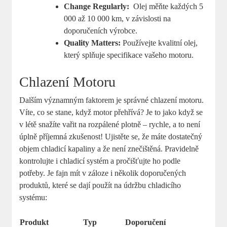
Change Regularly:
‍ Olej měňte každých​ 5
000 až 10 000 km, v závislosti na
doporučeních výrobce.
Quality Matters:
Používejte kvalitní olej,
který splňuje specifikace⁤ vašeho ⁤motoru.
Chlazení Motoru
Dalším významným faktorem ‍je správné chlazení​ motoru.
⁤Víte, co se⁤ stane, když motor přehřívá? Je ⁤to jako když ⁤se
v létě ⁢snažíte vařit na rozpálené plotně ‍–​ rychle, a to není
⁢úplně příjemná zkušenost! Ujistěte se, že máte dostatečný
objem chladicí kapaliny‌ a‌ že‌ není znečištěná. Pravidelně
kontrolujte i chladicí systém ‌a pročišťujte ho podle
potřeby. Je⁢ fajn mít v ‍záloze i několik doporučených
produktů, které se dají‍ použít na údržbu chladicího
systému:
Produkt
Typ
Doporučení