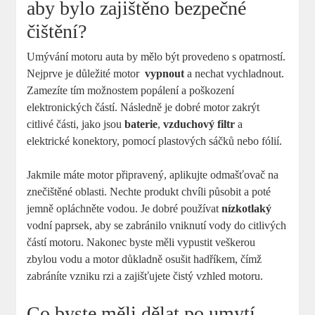
aby bylo ‌zajištěno⁤ bezpečné
čištění?
Umývání​ motoru auta by mělo být provedeno s opatrností.
Nejprve‍ je důležité motor ⁤
vypnout
a nechat vychladnout.
Zamezíte tím možnostem popálení a ‌poškození⁢
elektronických částí. Následně ⁣je dobré motor zakrýt
citlivé části, ⁤jako jsou⁤
baterie
,
vzduchový filtr
a
elektrické konektory, pomocí⁣ plastových sáčků nebo⁣ fólií.
Jakmile máte motor⁢ připravený, aplikujte‍ odmašťovač ​na
znečištěné oblasti.⁢ Nechte⁤ produkt chvíli působit a poté⁣
jemně opláchněte vodou.‍ Je dobré ‌používat
nízkotlaký
vodní paprsek, ‌aby​ se zabránilo vniknutí vody do citlivých
částí motoru. Nakonec byste měli vypustit ‌veškerou
zbylou vodu a motor důkladně ‍osušit ‌hadříkem, čímž
zabráníte vzniku rzi a zajišťujete⁣ čistý vzhled motoru.
Co byste měli dělat po umytí