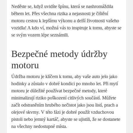
Neděste se, když‌ uvidíte⁤ špínu, která se nashromáždila
během⁣ let. Přes ​všechna rizika a ‌nejasnosti je čištění
motoru cestou k lepšímu výkonu a ⁣delší životnosti ⁢vašeho
vozidla! A⁤ kdo ví, možná‍ vás to inspiruje⁣ k ‌tomu, abyste se
se svým vozem lépe seznámili.
Bezpečné metody⁢ údržby
⁣motoru
Údržba motoru‌ je klíčem k ‍tomu, aby‌ vaše auto jelo jako
hodinky a ⁤zůstalo v dobré kondici po‌ mnoho let. Při mytí⁢
motoru ‌je ​důležité používat​ bezpečné metody, které‌
minimalizují riziko poškození citlivých součástí. Můžete
začít odstraněním hrubého‌ nečistot ​jako jsou ‍listí, prach a
olejové skvrny. V této fázi je dobré použít vzduchovou⁤
pistoli nebo⁤ jemný kartáč, abyste se ujistili, že se dostanete
na ​všechny nedostupné​ místa.