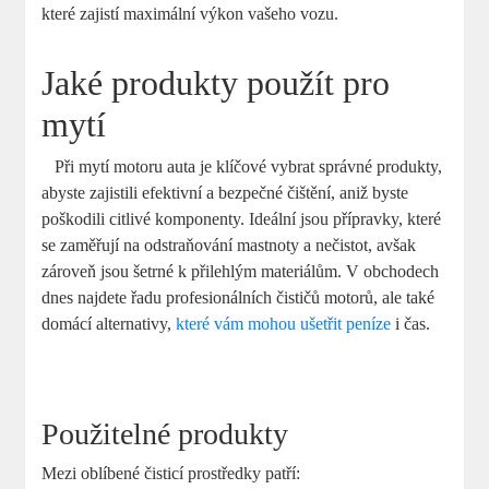
‍které zajistí‌ maximální výkon vašeho vozu.
Jaké produkty ‍použít pro
mytí
​ ​ ⁤ Při mytí⁣ motoru auta je klíčové vybrat správné⁤ produkty,
abyste⁢ zajistili efektivní a bezpečné ⁣čištění, aniž byste
poškodili citlivé komponenty. Ideální jsou přípravky, které
se zaměřují na ⁤odstraňování mastnoty a nečistot, avšak
zároveň jsou⁣ šetrné ​k přilehlým⁣ materiálům. V obchodech
dnes najdete řadu profesionálních čističů motorů, ale také
domácí alternativy,
které vám mohou ušetřit peníze
i čas.
⁤ ‍
Použitelné produkty
Mezi oblíbené⁣ čisticí prostředky patří: