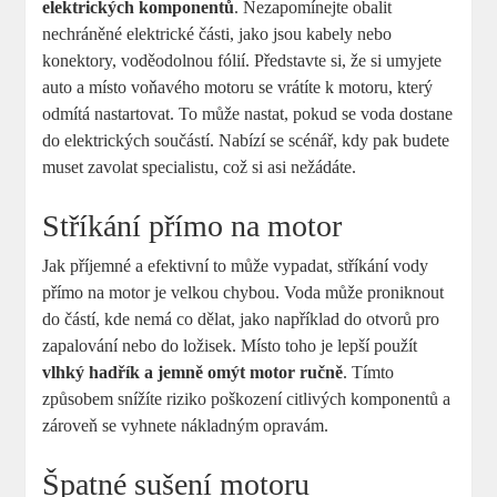
elektrických komponentů
. Nezapomínejte obalit
nechráněné ⁢elektrické části, jako jsou kabely nebo
konektory, ‍voděodolnou fólií. ⁣Představte si, ⁤že si umyjete
auto⁣ a místo voňavého‌ motoru se vrátíte k motoru, který
odmítá nastartovat.‌ To může⁢ nastat, pokud ​se voda dostane
do elektrických součástí. Nabízí ⁣se ⁣scénář, kdy pak budete
muset zavolat specialistu, což si​ asi nežádáte.
Stříkání ⁤přímo⁢ na motor
Jak⁢ příjemné a ⁣efektivní to⁢ může vypadat, stříkání ⁢vody
přímo‌ na motor‍ je velkou ​chybou. Voda může proniknout⁢
do částí, kde nemá co dělat, jako ⁣například⁣ do otvorů pro
zapalování nebo‌ do​ ložisek. Místo ⁢toho je lepší použít ⁤
vlhký hadřík a jemně omýt motor ručně
. Tímto
způsobem snížíte riziko poškození ⁤citlivých komponentů ⁢a
‍zároveň se vyhnete nákladným⁣ opravám.
Špatné ​sušení⁤ motoru