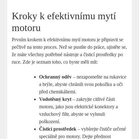
Kroky⁢ k efektivnímu mytí
motoru
Prvním⁣ krokem k ⁢efektivnímu mytí motoru ⁣je připravit ⁤se
pečlivě⁢ na tento proces. Než⁣ se pustíte do práce, ujistěte se,
že máte ‍všechny potřebné ⁤nástroje​ a⁢ čisticí prostředky po‍
ruce. Zde je seznam‌ toho, ⁣co byste měli mít:
Ochranný oděv
‍– nezapomeňte ⁤na ⁣rukavice
a brýle, ⁣abyste chránili svou ⁤pokožku a oči⁣
před chemikáliemi.
Vodotěsný kryt
– zakryjte citlivé části
motoru,‌ jako jsou⁣ elektrické konektory a
vzduchový filtr, ‌abyste se ‌vyhnuli
poškození.
Čisticí prostředek
– ⁣vybírejte čističe určené
speciálně pro​ motory. Dejte přednost‍