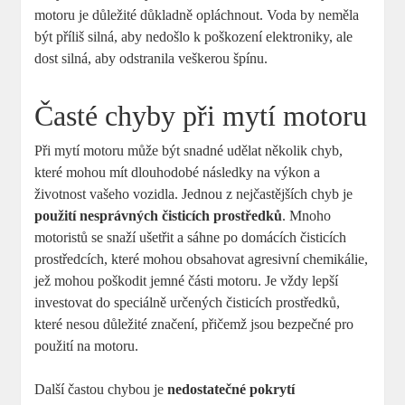
motoru je důležité důkladně opláchnout. Voda ‍by ‌neměla
být‍ příliš⁢ silná,​ aby nedošlo k poškození elektroniky, ale
dost silná, aby odstranila veškerou špínu.
Časté⁣ chyby při ⁣mytí motoru
Při mytí motoru může být snadné udělat⁣ několik chyb,
které mohou mít ​dlouhodobé následky na výkon⁣ a
životnost vašeho vozidla. Jednou​ z nejčastějších ‍chyb je
použití nesprávných čisticích prostředků
. Mnoho
motoristů se snaží ušetřit ⁣a sáhne⁢ po‍ domácích čisticích
prostředcích,⁣ které mohou obsahovat agresivní ‍chemikálie,⁤
jež mohou‍ poškodit jemné části ‌motoru. Je⁢ vždy lepší
investovat do speciálně určených čisticích prostředků,
které ‌nesou důležité značení, přičemž jsou bezpečné‍ pro
⁣použití na⁤ motoru.
Další⁢ častou chybou je
nedostatečné ⁣pokrytí