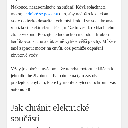
Nakonec, nezapomínejte na sušení! Když spláchnete
motor,
je dobré se postarat
o to, aby nedošlo k zatékání
vody do ⁢těžko dosažitelných ‌míst. Pokud​ se voda hromadí
v ​blízkosti elektrických částí, může to vést k oxidaci nebo
ztrátě výkonu. Použijte jednoduchou metodu – hrubou
hadříkovou suchu a důkladně⁤ vytřete ⁢větší plochy. ⁢Můžete​
také zapnout motor na chvíli, což ⁢pomůže odpaření
‍zbytkové vody.
Vždy je dobré ⁢si uvědomit, že údržba ​motoru⁣ je klíčem k
jeho dlouhé životnosti. Pamatujte ‍na ‍tyto zásady a
⁢předejděte chybám, které ‍by mohly zbytečně⁤ ochromit váš
automobil!
Jak chránit elektrické​
součásti