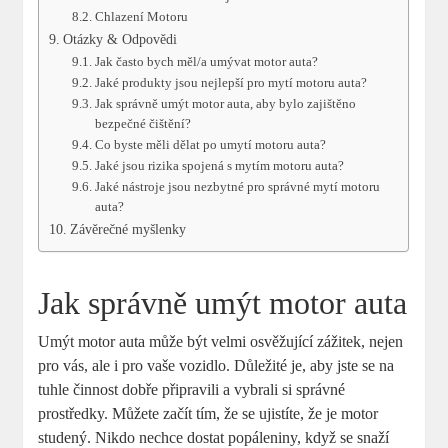
Chlazení Motoru
Otázky & Odpovědi
Jak často‌ bych měl/a⁤ umývat motor auta?
Jaké ​produkty ⁣jsou‍ nejlepší ⁣pro ‍mytí motoru ⁢auta?
Jak správně umýt motor auta,⁢ aby bylo ‌zajištěno⁤
bezpečné čištění?
Co byste měli dělat po umytí ‌motoru auta?
Jaké jsou rizika spojená s mytím motoru auta?
Jaké nástroje⁣ jsou nezbytné pro správné mytí motoru⁤
auta?
Závěrečné myšlenky
Jak správně umýt motor auta
Umýt‍ motor auta ​může být velmi osvěžující zážitek, nejen‌
pro ⁤vás, ale⁤ i pro vaše vozidlo. Důležité je, aby ⁣jste se na
tuhle činnost dobře​ připravili a vybrali si správné
prostředky. Můžete začít tím, že ⁢se ujistíte, že je motor
studený. ⁤Nikdo ⁤nechce‌ dostat popáleniny, když ⁤se​ snaží