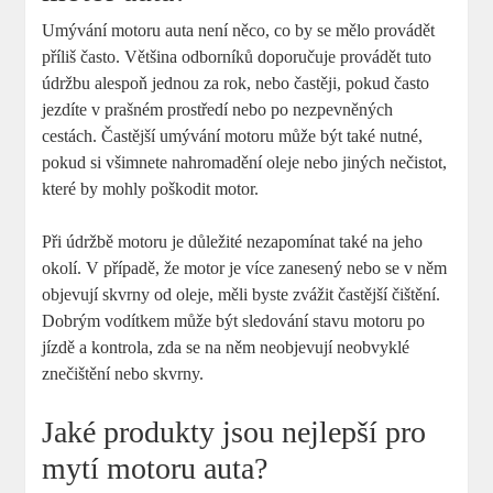
Umývání motoru auta ‌není něco, co⁤ by se mělo provádět
‌příliš ⁣často. ⁣Většina odborníků doporučuje provádět tuto
údržbu‍ alespoň ‍jednou za rok, nebo častěji, pokud ⁤často‌
jezdíte v⁣ prašném prostředí nebo⁢ po⁤ nezpevněných
cestách. Častější umývání⁢ motoru může být také nutné,
⁤pokud si všimnete⁢ nahromadění oleje nebo ⁢jiných ‍nečistot,
které⁣ by ‍mohly poškodit motor.
Při údržbě motoru‍ je ‍důležité nezapomínat také na‍ jeho
okolí. V případě, že ‍motor je více zanesený nebo se v něm
objevují skvrny od oleje, měli byste ​zvážit ‌častější čištění.
Dobrým ‍vodítkem může být sledování stavu motoru po
jízdě ‍a kontrola, zda se na něm neobjevují neobvyklé
znečištění ‍nebo skvrny.
Jaké ​produkty ⁣jsou‍ nejlepší ⁣pro
‍mytí motoru ⁢auta?