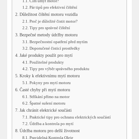
Čím umýt motor?
Pár tipů pro‌ efektivní čištění
Důležitost čištění motoru vozidla
Proč je důležité⁢ čistit motor?
Tipy⁣ pro⁣ správné čištění
Bezpečné metody⁢ údržby ⁣motoru
Bezpečnostní opatření před mytím
Doporučené čisticí prostředky
Jaké produkty ‍použít pro mytí
Použitelné produkty
Tipy pro výběr ⁣správného produktu
Kroky⁢ k efektivnímu mytí motoru
Pokyny pro mytí⁢ motoru
Časté⁣ chyby při ⁣mytí motoru
Stříkání ⁤přímo⁢ na motor
Špatné ​sušení⁤ motoru
Jak chránit elektrické​ součásti
Praktické tipy‍ pro ochranu elektrických součástí
Údržba⁣ a​ kontrola po mytí
Údržba ⁢motoru pro delší životnost
Pravidelná Kontrola Oleje