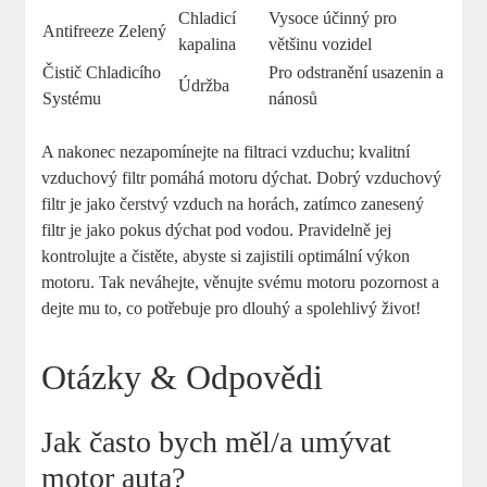
Chladicí
Vysoce účinný pro
Antifreeze‌ Zelený
kapalina
většinu vozidel
Čistič ‍Chladicího
Pro odstranění usazenin ⁤a
Údržba
Systému
nánosů
A nakonec nezapomínejte ‍na ⁤filtraci ⁣vzduchu; kvalitní‌
vzduchový ​filtr ​pomáhá motoru dýchat. Dobrý vzduchový
filtr je⁤ jako čerstvý vzduch na horách,‌ zatímco​ zanesený
filtr je jako pokus dýchat pod vodou. Pravidelně ‍jej
kontrolujte ​a‌ čistěte, ‌abyste‍ si ⁢zajistili ‌optimální výkon
⁣motoru. Tak neváhejte, věnujte svému motoru pozornost a
dejte mu to,‌ co potřebuje‌ pro dlouhý a spolehlivý život!
Otázky & Odpovědi
Jak často‌ bych měl/a⁤ umývat
motor auta?