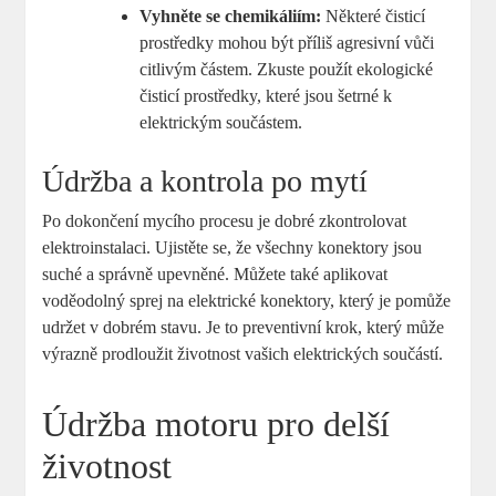
Vyhněte se chemikáliím:
‍Některé čisticí
⁢prostředky mohou⁤ být příliš agresivní ‌vůči
‌citlivým částem. ⁤Zkuste použít ekologické
čisticí prostředky, ⁣které jsou ⁤šetrné k
elektrickým ‌součástem.
Údržba⁣ a​ kontrola po mytí
Po dokončení mycího​ procesu je dobré zkontrolovat
elektroinstalaci.‌ Ujistěte se, ⁣že všechny konektory jsou‌
suché a správně upevněné. Můžete také⁢ aplikovat
voděodolný sprej na elektrické‌ konektory,⁢ který ⁣je pomůže
udržet v dobrém⁤ stavu. Je to preventivní ⁢krok, ⁤který může
výrazně prodloužit životnost vašich elektrických součástí.
Údržba ⁢motoru pro delší
životnost