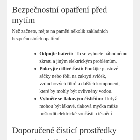
Bezpečnostní opatření před
mytím
Než začnete, mějte⁣ na paměti ‌několik základních
bezpečnostních opatření:
Odpojte baterii:
⁢ To se vyhnete⁣ náhodnému
⁤zkratu a jiným elektrickým problémům.
Pokryjte citlivé části:
Použijte plastové
sáčky nebo⁣ fólii na zakrytí svíček,
vzduchových ⁣filtrů a dalších ⁤komponent,⁤
které by mohly být ovlivněny ​vodou.
Vyhněte se tlakovým čističům:
I když
mohou být lákavé, ⁢tlaková myčka může
poškodit elektrické ‍součásti a těsnění.
Doporučené čisticí prostředky