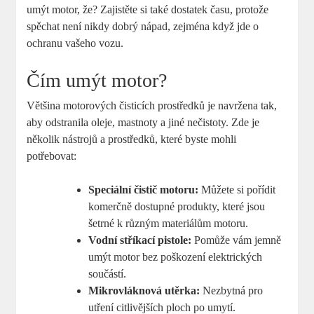
umýt‌ motor, že? ​Zajistěte ​si také dostatek‌ času, ⁤protože
⁣spěchat není nikdy ⁤dobrý nápad, zejména ‍když jde​ o
ochranu vašeho vozu.
Čím umýt motor?
Většina motorových čisticích prostředků je navržena⁤ tak,​
aby odstranila oleje, mastnoty a jiné nečistoty. Zde⁣ je
několik⁤ nástrojů a ⁤prostředků, které byste mohli
potřebovat:
Speciální čistič motoru:
Můžete si pořídit
komerčně⁣ dostupné​ produkty, které jsou
šetrné ​k různým materiálům motoru.
Vodní stříkací pistole:
Pomůže vám ⁢jemně
umýt motor bez poškození elektrických
součástí.
Mikrovláknová ​utěrka:
Nezbytná‌ pro⁢
utření citlivějších ploch po umytí.