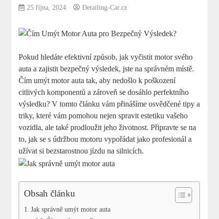
25 října, 2024
Detailing-Car.cz
Pokud⁤ hledáte ⁢efektivní způsob, ‍jak⁢ vyčistit⁤ motor svého
auta a zajistit‌ bezpečný výsledek, ⁢jste na správném místě.
Čím umýt⁢ motor auta tak, aby nedošlo k poškození
citlivých komponentů a zároveň‍ se ⁢dosáhlo ‍perfektního
výsledku? V⁤ tomto článku vám přinášíme osvědčené‍ tipy a
triky, ‌které vám pomohou​ nejen spravit estetiku vašeho ​
vozidla, ale ‌také prodloužit jeho⁢ životnost.⁣ Připravte se ​na
to, jak ‍se ⁢s údržbou ​motoru vypořádat jako profesionál a
užívat si bezstarostnou jízdu​ na silnicích.
Obsah článku
Jak správně umýt motor auta