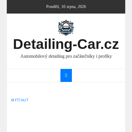
Skip
Pondělí, 10 srpna, 2026
to
content
Detailing-Car.cz
Automobilový detailing pro začátečníky i profíky
MYTÍ AUT