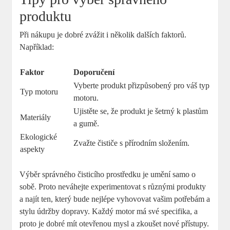
produktu
Při⁣ nákupu je⁤ dobré ‍zvážit i několik dalších faktorů.
Například:
Faktor
Doporučení
Vyberte produkt ​přizpůsobený pro váš typ
Typ ‌motoru
motoru.
Ujistěte‌ se, že produkt‌ je šetrný k plastům
Materiály
a gumě.
Ekologické
Zvažte ​čističe s ‍přírodním složením.
aspekty
Výběr⁤ správného čisticího prostředku je umění samo ​o
sobě. ‌Proto neváhejte experimentovat s ⁤různými produkty
a najít ten, který bude nejlépe vyhovovat vašim potřebám a
stylu údržby⁤ dopravy. ‌Každý‌ motor má své specifika, a
proto je dobré mít otevřenou ⁣mysl a zkoušet nové ‍přístupy.