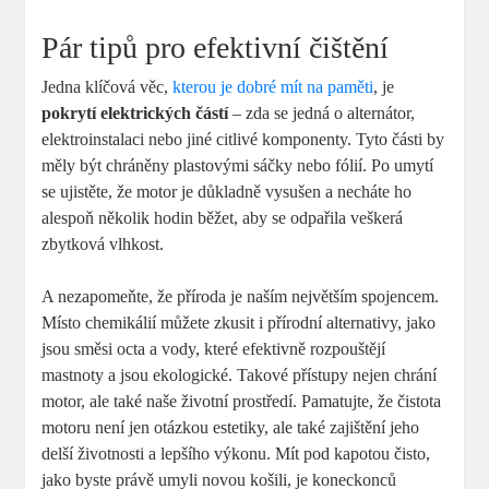
Pár tipů pro‌ efektivní čištění
Jedna klíčová věc,
kterou je dobré mít na paměti
, je
pokrytí elektrických částí
– zda se‌ jedná o ‌alternátor,
⁤elektroinstalaci‌ nebo jiné citlivé komponenty. Tyto části by
měly být chráněny plastovými sáčky nebo fólií.‍ Po umytí
⁤se ujistěte, že ⁣motor je důkladně vysušen a necháte ho
alespoň⁤ několik hodin​ běžet, aby se odpařila veškerá
zbytková vlhkost.
A nezapomeňte, že příroda je ⁢naším největším ⁤spojencem.⁣
Místo chemikálií můžete zkusit i přírodní alternativy, jako‌
jsou​ směsi octa ⁤a⁤ vody, které efektivně rozpouštějí
mastnoty‌ a ⁢jsou ekologické. Takové přístupy nejen chrání
motor, ale také naše ⁢životní prostředí. Pamatujte, že čistota
motoru není jen ‌otázkou estetiky, ale také ​zajištění jeho
‍delší životnosti a lepšího výkonu.​ Mít ‍pod⁢ kapotou čisto,
jako ‌byste právě umyli novou košili, je koneckonců