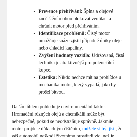
Prevence ‌přehřívání:
Špína a ​olejové
znečištění mohou‍ blokovat ventilaci a
⁢chránit ⁢motor‍ před⁣ přehříváním.
Identifikace problémů:
⁢Čistý motor
umožňuje snáze zjistit případné úniky oleje‌
nebo chladicí kapaliny.
Zvýšení hodnoty vozidla:
Udržovaná, čistá
technika je atraktivnější‍ pro potenciální
⁤kupce.
Estetika:
Nikdo⁣ nechce⁣ mít na prohlídce u
mechanika ⁣motor, který vypadá, jako by
prošel bitvou.
Dalším úhlem pohledu je environmentální faktor.
Hromadění různých olejů a ⁤chemikálií ‌může​ být
nebezpečné, ‌pokud se neodstraňuje ​správně.⁣ Jakmile
motor projdete⁣ důkladným čištěním,
můžete si být jisti
, že
váš automobil neškodí životnímu prostředí víc,‍ než je