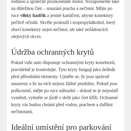
rodinou a společně prozkoumáte motor. Nezapomeňte také
na důležitou část – smazání prachu a nečistot. Mějte po
ruce
vlhký hadřík
a jemné kartáčem, abyste konektory
pečlivě očistili. Skvěle poslouží i izopropylalkohol, který
zbaví konektory nejen nečistot, ale také nežádoucích
olejových skvrn.
Údržba ochranných krytů
Pokud vaše auto disponuje ochrannými kryty konektorů,
pravidelně je kontrolujte. Tyto kryty fungují jako deštník
před přírodními elementy. Ujistěte se, že jsou správně
nasazeny a že na nich nejsou žádné praskliny. Pokud jsou
poškozené, mějte po ruce náhradní – dokud se je nepodaří
vyměnit, vyhněte se jízdě v dešti jako čert kříži. Ochranné
kryty vás budou chránit před vodou, prachem a dalšími
nečistotami.
Ideální umístění pro parkování