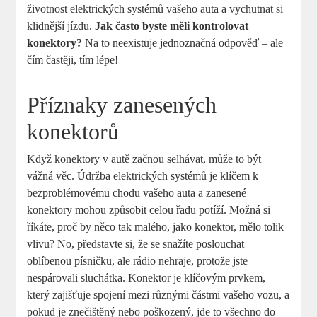
životnost elektrických systémů vašeho auta a vychutnat si
klidnější jízdu.
Jak často byste měli kontrolovat
konektory?
Na to neexistuje jednoznačná odpověď – ale
čím častěji, tím lépe!
Příznaky zanesených
konektorů
Když konektory v autě začnou selhávat, může to být
vážná věc. Údržba elektrických systémů je klíčem k
bezproblémovému chodu vašeho auta a zanesené
konektory mohou způsobit celou řadu potíží. Možná si
říkáte, proč by něco tak malého, jako konektor, mělo tolik
vlivu? No, představte si, že se snažíte poslouchat
oblíbenou písničku, ale rádio nehraje, protože jste
nespárovali sluchátka. Konektor je klíčovým prvkem,
který zajišťuje spojení mezi různými částmi vašeho vozu, a
pokud je znečištěný nebo poškozený, jde to všechno do