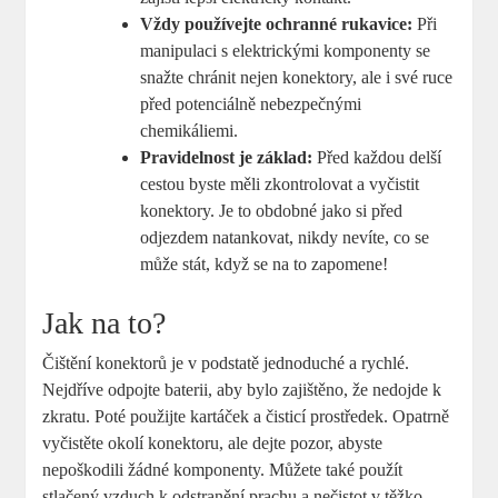
Vždy používejte ochranné rukavice:
Při
manipulaci s elektrickými komponenty se
snažte chránit nejen konektory, ale i své ruce
před potenciálně nebezpečnými
chemikáliemi.
Pravidelnost je základ:
Před každou delší
cestou byste měli zkontrolovat a vyčistit
konektory. Je to obdobné jako si před
odjezdem natankovat, nikdy nevíte, co se
může stát, když se na to zapomene!
Jak na to?
Čištění konektorů je v podstatě jednoduché a rychlé.
Nejdříve odpojte baterii, aby bylo zajištěno, že nedojde k
zkratu. Poté použijte kartáček a čisticí prostředek. Opatrně
vyčistěte okolí konektoru, ale dejte pozor, abyste
nepoškodili žádné komponenty. Můžete také použít
stlačený vzduch k odstranění prachu a nečistot v těžko