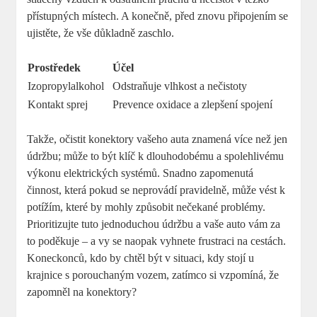
přístupných místech. A konečně, před znovu připojením se
ujistěte, že vše důkladně zaschlo.
Prostředek
Účel
Izopropylalkohol
Odstraňuje vlhkost a nečistoty
Kontakt sprej
Prevence oxidace a zlepšení spojení
Takže, očistit konektory vašeho auta znamená více než jen
údržbu; může to být klíč k dlouhodobému a spolehlivému
výkonu elektrických systémů. Snadno zapomenutá
činnost, která pokud se neprovádí pravidelně, může vést k
potížím, které by mohly způsobit nečekané problémy.
Prioritizujte tuto jednoduchou údržbu a vaše auto vám za
to poděkuje – a vy se naopak vyhnete frustraci na cestách.
Koneckonců, kdo by chtěl být v situaci, kdy stojí u
krajnice s porouchaným vozem, zatímco si vzpomíná, že
zapomněl na konektory?