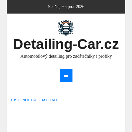
Skip
Neděle, 9 srpna, 2026
to
content
Detailing-Car.cz
Automobilový detailing pro začátečníky i profíky
ČIŠTĚNÍ AUTA
MYTÍ AUT