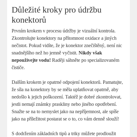
Důležité kroky pro údržbu
konektorů
Prvním krokem v procesu údržby je vizuální kontrola.
Zkontrolujte konektory na přítomnost oxidace a jiných
nečistot. Pokud vidíte, že je konektor znečištěný, není nic
snadnějšího než ho jemně vyčistit.
Nikdy však
nepoužívejte vodu!
Raději sáhněte po specializovaném
čističe.
Dalším krokem je opatrné odpojení konektorů. Pamatujte,
že síla na konektory by se měla uplatňovat opatrně, aby
nedošlo k jejich poškození. Taktéž je dobré zkontrolovat,
jestli nemají známky praskliny nebo jiného opotřebení.
Snažte se na to nemyslet jako na nepříjemnost, ale spíše
jako na příležitost postarat se o to, co vám denně slouží!
S dodržením základních tipů a triky můžete prodloužit