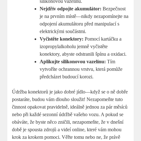
silikonovou vazelínu.
Nejdřív odpojte akumulátor:
Bezpečnost
je na prvním místě—nikdy nezapomínejte na
odpojení akumulátoru před manipulací s
elektrickými součástmi.
Vyčistěte konektory:
Pomocí kartáčku a
izopropylalkoholu jemně vyčistěte
konektory, abyste odstranili špínu a oxidaci.
Aplikujte silikonovou vazelínu:
Tím
vytvoříte ochrannou vrstvu, která pomůže
předcházet budoucí korozi.
Údržba konektorů je jako dobré jídlo—když se o ně dobře
postaráte, budou vám dlouho sloužit! Nezapomeňte tuto
činnost opakovat pravidelně, ideálně jednou za pár měsíců
nebo při každé sezonní údržbě vašeho vozu. A pokud se
obáváte, že byste něco zničili, nezapomeňte, že v dnešní
době je spousta zdrojů a videí online, které vám mohou
krok za krokem pomoci. Věřte tomu nebo ne, že právě