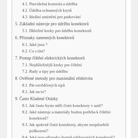
Pravidelná kontrola a údržba
Údržba ochranných krytů
Ideální umístění pro parkování
Základní nástroje pro údržbu konektorů
Důležité kroky pro údržbu konektorů
Příznaky zanesených konektorů
Jaké jsou ?
Co s tím?
Postup čištění elektrických konektorů
Nejdůležitější kroky pro čištění
Rady a tipy pro údržbu
Ověřené metody pro maximální efektivitu
Pár osvědčených tipů
Jak na to?
Často Kladené Otázky
Jak často byste měli čistit konektory v autě?
Jaké nástroje a materiály budou potřeba k čištění
konektorů?
Jak správně čistit konektory, abyste nezpůsobili
poškození?
Jaké jsou příznaky špatně udržovaných konektorů?