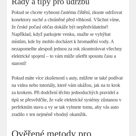
Rady a tipy pro údržbu
Pokud se chcete vyhnout častému čištění, zkuste udržovat
konektory suché a chráněné před vlhkostí. Všichni víme,
že české počasí občas dokáže být nepředvídatelné!
Například, když parkujete venku, snažte se vyhýbat
místům, kde by mohlo docházet k hromadění vody. A
nezapomeňte alespoň jednou za rok zkontrolovat všechny
elektrické spojení – to vám může ušetřit spoustu času a
starostí!
Pokud máte více zkušeností s auty, můžete se také podívat
na videa nebo tutoriály, které vám ukážou, jak na to krok
za krokem. Při dodržení těchto jednoduchých pravidel a
tipů se přesvědčíte, že vaše elektrické systémy zůstanou v
perfektním stavu a vy se tak vyhnete tomu, aby vás auto
zradilo v ten nejméně vhodný okamžik.
Ověřené metody pro