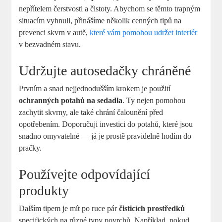
nepřítelem čerstvosti a čistoty. Abychom se těmto trapným
situacím vyhnuli, přinášíme několik cenných tipů na
prevenci skvrn v autě,
které vám pomohou udržet interiér
v bezvadném stavu.
Udržujte autosedačky chráněné
Prvním a snad nejjednodušším krokem je použití
ochranných potahů na sedadla
. Ty nejen pomohou
zachytit skvrny, ale také chrání čalounění před
opotřebením. Doporučuji investici do potahů, které jsou
snadno omyvatelné — já je prostě pravidelně hodím do
pračky.
Používejte odpovídající
produkty
Dalším tipem je mít po ruce pár
čisticích prostředků
specifických na různé typy povrchů. Například, pokud