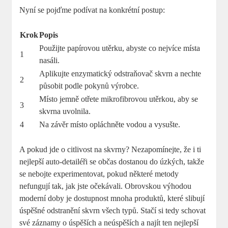
Nyní se pojďme podívat na konkrétní postup:
Krok
Popis
Použijte papírovou utěrku, abyste co nejvíce místa
1
nasáli.
Aplikujte enzymatický odstraňovač skvrn a nechte
2
působit podle pokynů výrobce.
Místo jemně otřete mikrofibrovou utěrkou, aby se
3
skvrna uvolnila.
4
Na závěr místo opláchněte vodou a vysušte.
A pokud jde o citlivost na skvrny? Nezapomínejte, že i ti
nejlepší auto-detailéři se občas dostanou do úzkých, takže
se nebojte experimentovat, pokud některé metody
nefungují tak, jak jste očekávali. Obrovskou výhodou
moderní doby je dostupnost mnoha produktů, které slibují
úspěšné odstranění skvrn všech typů. Stačí si tedy schovat
své záznamy o úspěších a neúspěších a najít ten nejlepší