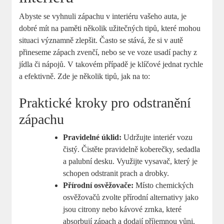
Abyste se vyhnuli zápachu v interiéru vašeho auta, je
dobré mít na paměti několik užitečných tipů, které mohou
situaci významně zlepšit. Často se stává, že si v autě
přineseme zápach zvenčí, nebo se ve voze usadí pachy z
jídla či nápojů. V takovém případě je klíčové jednat rychle
a efektivně. Zde je několik tipů, jak na to:
Praktické kroky pro odstranění
zápachu
Pravidelné úklid:
Udržujte interiér vozu
čistý. Čistěte pravidelně koberečky, sedadla
a palubní desku. Využijte vysavač, který je
schopen odstranit prach a drobky.
Přírodní osvěžovače:
Místo chemických
osvěžovačů zvolte přírodní alternativy jako
jsou citrony nebo kávové zrnka, které
absorbují zápach a dodají příjemnou vůni.