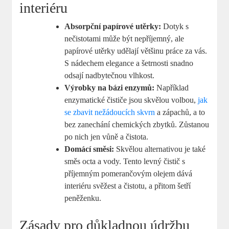
interiéru
Absorpční papírové utěrky:
Dotyk s
nečistotami může být nepříjemný, ale
papírové utěrky udělají většinu práce za vás.
S nádechem elegance a šetrnosti snadno
odsají nadbytečnou vlhkost.
Výrobky na bázi enzymů:
Například
enzymatické čističe jsou skvělou volbou,
jak
se zbavit nežádoucích skvrn
a zápachů, a to
bez zanechání chemických zbytků. Zůstanou
po nich jen vůně a čistota.
Domácí směsi:
Skvělou alternativou je také
směs octa a vody. Tento levný čistič s
příjemným pomerančovým olejem dává
interiéru svěžest a čistotu, a přitom šetří
peněženku.
Zásady pro důkladnou údržbu