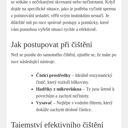
se setkáte s nečekanými skvrnami nebo nečistotami. Když
dojde na specifické situace, jako je potřeba vyčistit sperma
z polstrování sedadel, věřit svým instinktům nestačí. Je
důležité mít po ruce správné postupy a pomůcky, které
vám pomohou vyřešit situaci rychle a efektivně.
Jak postupovat při čištění
Než se pustíte do samotného čištění, ujistěte se, že máte po
ruce následující nástroje:
Čistící prostředky
– Ideálně enzymatický
čistič, který rozloží bílkoviny.
Hadříky z mikrovlákna
– Ty jsou šetrné k
povrchům a zachytí nečistoty.
Vysavač
– Nejlépe s vodním filtrem, který
dokáže zachytit drobné částice.
Tajemství efektivního čištění