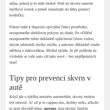
místa, pokud je to stále mokré. Poté na skvrnu naneste
mýdlový roztok a jemně vmasírujte do látky pomocí
houbičky.
Pokud máte k dispozici speciální čisticí prostředky,
nezapomeňte dodržovat pokyny na obalu. Po očištění
nezapomeňte místo důkladně opláchnout čistou vodou,
abyste odstranili zbytky mýdla, a nakonec důkladně osušte
utěrkou z mikrovlákna. Možná zjistíte, že při pohledu na
výsledek se vaše auto cítí jako nové – bez nepříjemných
stop!
Tipy pro prevenci skvrn v
autě
Když jde o údržbu interiéru automobilu, skvrny mohou
být otravné. Ať už je to cappuccino, drobky nebo, ačkoliv
to není obvyklé téma,
sperma
, jsou skvrny častým