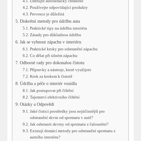
Udržujte autosedačky chráněné
Používejte odpovídající produkty
Prevence je důležitá
Diskrétní metody pro údržbu auta
Praktické tipy na údržbu interiéru
Zásady pro důkladnou údržbu
Jak se vyhnout zápachu v interiéru
Praktické kroky pro odstranění zápachu
Co dělat při silném zápachu
Odborné rady pro dokonalou čistotu
Přípravky a nástroje, které využijete
Krok za krokem k čistotě
Údržba a péče o interiér vozidla
Jak postupovat při čištění
Tajemství efektivního čištění
Otázky a Odpovědi
Jaké čisticí prostředky jsou nejúčinnější pro
odstranění skvrn od spermatu v autě?
Jak odstranit skvrny od spermatu z čalounění?
Existují domácí metody pro odstranění spermatu z
autního interiéru?