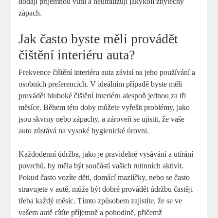
dodají příjemnou vůni a neutralizují jakýkoli zbytečný
zápach.
Jak často byste měli provádět
čištění interiéru auta?
Frekvence čištění interiéru auta závisí na jeho používání a
osobních preferencích. V ideálním případě byste měli
provádět hluboké čištění interiéru alespoň jednou za tři
měsíce. Během této doby můžete vyřešit problémy, jako
jsou skvrny nebo zápachy, a zároveň se ujistit, že vaše
auto zůstává na vysoké hygienické úrovni.
Každodenní údržba, jako je pravidelné vysávání a utírání
povrchů, by měla být součástí vašich rutinních aktivit.
Pokud často vozíte děti, domácí mazlíčky, nebo se často
stravujete v autě, může být dobré provádět údržbu častěji –
třeba každý měsíc. Tímto způsobem zajistíte, že se ve
vašem autě cítíte příjemně a pohodlně, přičemž