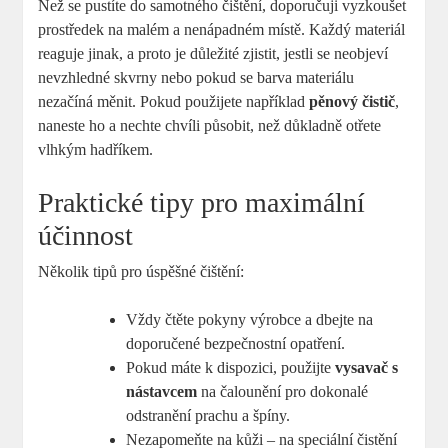
Než se pustíte do samotného čištění, doporučuji vyzkoušet
prostředek na malém a nenápadném místě. Každý materiál
reaguje jinak, a proto je důležité zjistit, jestli se neobjeví
nevzhledné skvrny nebo pokud se barva materiálu
nezačíná měnit. Pokud použijete například
pěnový čistič
,
naneste ho a nechte chvíli působit, než důkladně otřete
vlhkým hadříkem.
Praktické tipy pro maximální
účinnost
Několik tipů pro úspěšné čištění:
Vždy čtěte pokyny výrobce a dbejte na
doporučené bezpečnostní opatření.
Pokud máte k dispozici, použijte
vysavač s
nástavcem
na čalounění pro dokonalé
odstranění prachu a špíny.
Nezapomeňte na kůži – na speciální čistění