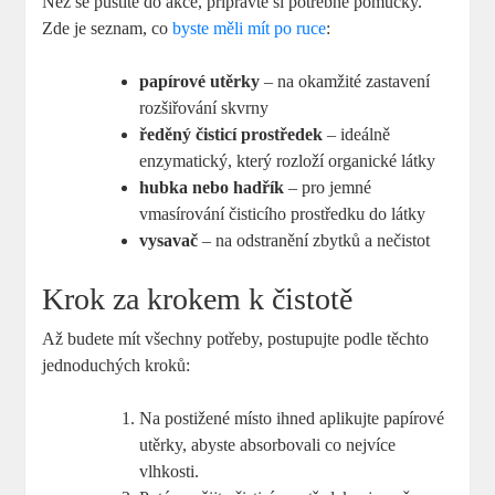
Než se pustíte do akce, připravte si potřebné pomůcky.
Zde je seznam, co
byste měli mít po ruce
:
papírové utěrky
– na okamžité zastavení
rozšiřování skvrny
ředěný čisticí prostředek
– ideálně
enzymatický, který rozloží organické látky
hubka nebo hadřík
– pro jemné
vmasírování čisticího prostředku do látky
vysavač
– na odstranění zbytků a nečistot
Krok za krokem k čistotě
Až budete mít všechny potřeby, postupujte podle těchto
jednoduchých kroků:
Na postižené místo ihned aplikujte papírové
utěrky, abyste absorbovali co nejvíce
vlhkosti.