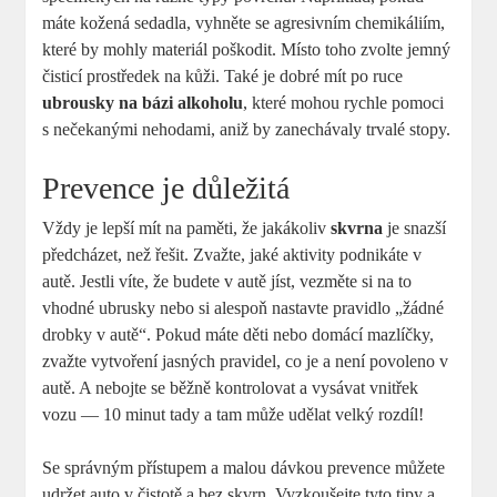
máte kožená sedadla, vyhněte se agresivním chemikáliím,
které by mohly materiál poškodit. Místo toho zvolte jemný
čisticí prostředek na kůži. Také je dobré mít po ruce
ubrousky na bázi alkoholu
, které mohou rychle pomoci
s nečekanými nehodami, aniž by zanechávaly trvalé stopy.
Prevence je důležitá
Vždy je lepší mít na paměti, že jakákoliv
skvrna
je snazší
předcházet, než řešit. Zvažte, jaké aktivity podnikáte v
autě. Jestli víte, že budete v autě jíst, vezměte si na to
vhodné ubrusky nebo si alespoň nastavte pravidlo „žádné
drobky v autě“. Pokud máte děti nebo domácí mazlíčky,
zvažte vytvoření jasných pravidel, co je a není povoleno v
autě. A nebojte se běžně kontrolovat a vysávat vnitřek
vozu — 10 minut tady a tam může udělat velký rozdíl!
Se správným přístupem a malou dávkou prevence můžete
udržet auto v čistotě a bez skvrn. Vyzkoušejte tyto tipy a