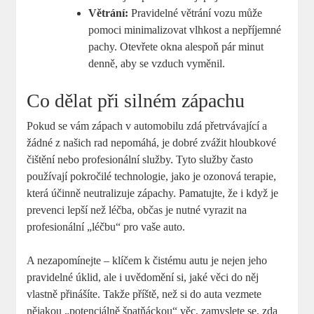
Větrání:
Pravidelné větrání vozu může
pomoci minimalizovat vlhkost a nepříjemné
pachy. Otevřete okna alespoň pár minut
denně, aby se vzduch vyměnil.
Co dělat při silném zápachu
Pokud se vám zápach v automobilu zdá přetrvávající a
žádné z našich rad nepomáhá, je dobré zvážit hloubkové
čištění nebo profesionální služby. Tyto služby často
používají pokročilé technologie, jako je ozonová terapie,
která účinně neutralizuje zápachy. Pamatujte, že i když je
prevenci lepší než léčba, občas je nutné vyrazit na
profesionální „léčbu“ pro vaše auto.
A nezapomínejte – klíčem k čistému autu je nejen jeho
pravidelné úklid, ale i uvědomění si, jaké věci do něj
vlastně přinášíte. Takže příště, než si do auta vezmete
nějakou „potenciálně špatňáckou“ věc, zamyslete se, zda