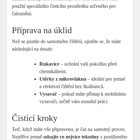
použití speciálního čisticího prostředku určeného pro
čalounění.
Příprava na úklid
Než se pustíte do samotného čištění, ujistěte se, že máte
následující na dosah:
Rukavice
– ochrání vaši pokožku před
chemikáliemi.
Utěrky z mikrovlákna
– ideální pro jemné
a efektivní čištění bez škrábanců.
Vysavač
– pokud máte přístup k mobilnímu
vysavači, určitě vám usnadní práci.
Čisticí kroky
Teď, když máte vše připraveno, je čas na samotný proces.
Nejdříve jemně
odsajte co nejvíce tekutiny
z postiženého