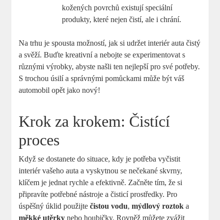
kožených povrchů existují speciální
produkty, které nejen čistí, ale i chrání.
Na trhu je spousta možností, jak si udržet interiér auta čistý
a svěží. Buďte kreativní a nebojte se experimentovat s
různými výrobky, abyste našli ten nejlepší pro své potřeby.
S trochou úsilí a správnými pomůckami může být váš
automobil opět jako nový!
Krok za krokem: Čistící
proces
Když se dostanete do situace, kdy je potřeba vyčistit
interiér vašeho auta a vyskytnou se nečekané skvrny,
klíčem je jednat rychle a efektivně. Začněte tím, že si
připravíte potřebné nástroje a čisticí prostředky. Pro
úspěšný úklid použijte
čistou vodu
,
mýdlový roztok
a
měkké utěrky
nebo houbičky. Rovněž můžete zvážit