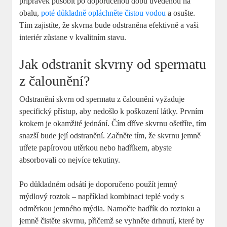
přípravek působit po doporučenou dobu uvedenou na
obalu,
poté důkladně opláchněte čistou vodou
a osušte.
Tím zajistíte, že skvrna bude odstraněna efektivně a vaši
interiér zůstane v kvalitním stavu.
Jak odstranit skvrny od spermatu
z čalounění?
Odstranění skvrn od spermatu z čalounění vyžaduje
specifický přístup, aby nedošlo k poškození látky. Prvním
krokem je okamžité jednání. Čím dříve skvrnu ošetříte, tím
snazší bude její odstranění. Začněte tím, že skvrnu jemně
utřete papírovou utěrkou nebo hadříkem, abyste
absorbovali co nejvíce tekutiny.
Po důkladném odsátí je doporučeno použít jemný
mýdlový roztok – například kombinaci teplé vody s
odměrkou jemného mýdla. Namočte hadřík do roztoku a
jemně čistěte skvrnu, přičemž se vyhněte drhnutí, které by