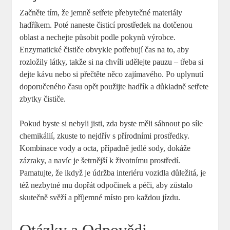
Začněte tím, že jemně setřete přebytečné materiály
hadříkem. Poté naneste čisticí prostředek na dotčenou
oblast a nechejte působit podle pokynů výrobce.
Enzymatické čističe obvykle potřebují čas na to, aby
rozložily látky, takže si na chvíli udělejte pauzu – třeba si
dejte kávu nebo si přečtěte něco zajímavého. Po uplynutí
doporučeného času opět použijte hadřík a důkladně setřete
zbytky čističe.
Pokud byste si nebyli jisti, zda byste měli sáhnout po síle
chemikálií, zkuste to nejdřív s přírodními prostředky.
Kombinace vody a octa, případně jedlé sody, dokáže
zázraky, a navíc je šetrnější k životnímu prostředí.
Pamatujte, že ikdyž je údržba interiéru vozidla důležitá, je
též nezbytné mu dopřát odpočinek a péči, aby zůstalo
skutečně svěží a příjemné místo pro každou jízdu.