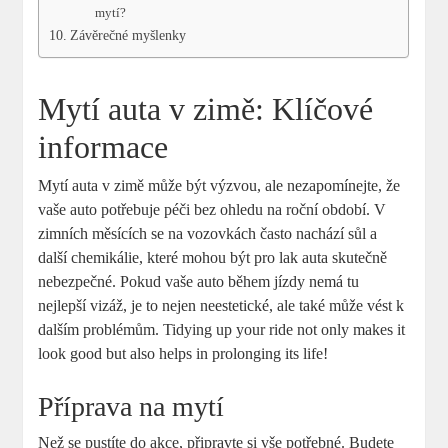
mytí?
Závěrečné myšlenky
Mytí auta ​v zimě: Klíčové
informace
Mytí⁣ auta v zimě ‍může být ‌výzvou, ale nezapomínejte, že
vaše auto potřebuje péči bez ohledu na roční období.⁣ V
zimních měsících se‍ na vozovkách často nachází sůl a
další chemikálie, které mohou být pro lak auta skutečně
nebezpečné. Pokud vaše auto během jízdy nemá tu
nejlepší vizáž,⁤ je to nejen neestetické, ale také může vést k
dalším‌ problémům. Tidying up your ride not only makes ⁣it
look good but also helps in prolonging its life!
Příprava na mytí
Než se pustíte do ‌akce, připravte si vše potřebné. Budete