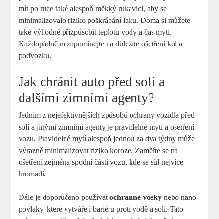
mít po ruce také alespoň měkký rukavici, aby se
minimalizovalo riziko ​poškrábání laku. Doma si ⁣můžete
také výhodně přizpůsobit teplotu vody a čas mytí.
Každopádně nezapomínejte na důležité ošetření kol a
podvozku.
Jak chránit auto před​ solí a
‍dalšími zimními ‌agenty?
Jedním z nejefektivnějších způsobů ochrany vozidla před
solí a jinými zimními agenty je pravidelné mytí a ošetření
vozu. Pravidelné mytí alespoň jednou za dva týdny může
výrazně minimalizovat riziko koroze. Zaměřte se ‍na
ošetření zejména spodní části vozu,⁣ kde ​se ‍sůl nejvíce
hromadí.
Dále je doporučeno používat
ochranné vosky
nebo nano-
povlaky, které vytvářejí bariéru proti vodě ‌a soli.⁢ Tato