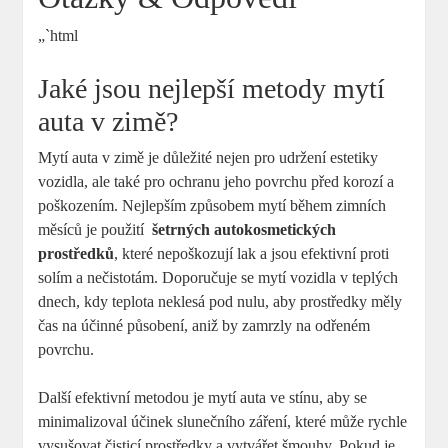
„`html
Jaké⁢ jsou nejlepší metody mytí
auta v zimě?
Mytí auta v zimě je důležité nejen pro udržení estetiky
vozidla, ale také pro ochranu jeho povrchu před korozí a
poškozením. Nejlepším způsobem mytí během zimních
měsíců je použití ⁣
šetrných autokosmetických
prostředků
, které nepoškozují lak a jsou efektivní proti
solím a‌ nečistotám. Doporučuje se mytí vozidla v teplých
dnech, kdy teplota neklesá pod nulu, aby prostředky měly
čas na účinné působení, aniž by zamrzly na odřeném
povrchu.
Další efektivní metodou je mytí⁢ auta ve stínu, aby se
minimalizoval účinek slunečního záření, které může rychle
vysušovat ⁢čisticí prostředky a vytvářet šmouhy.⁣ Pokud je