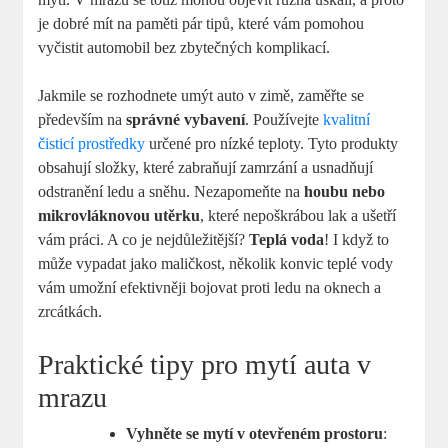
je dobré mít na paměti pár tipů, které vám pomohou
vyčistit automobil bez zbytečných komplikací.
Jakmile se⁤ rozhodnete umýt auto v zimě, zaměřte se
především na
správné vybavení
. Používejte
kvalitní
čisticí prostředky
určené pro ⁢nízké teploty. Tyto ⁤produkty
obsahují složky, které zabraňují zamrzání a‌ usnadňují
odstranění‍ ledu a ‌sněhu. Nezapomeňte na
houbu nebo
mikrovláknovou utěrku
, které nepoškrábou lak‌ a ušetří
vám práci. A co je nejdůležitější?
Teplá voda
! I když ⁣to
může vypadat ​jako maličkost, několik ‌konvic teplé ‍vody
⁤vám umožní efektivněji bojovat proti ledu‍ na oknech a
zrcátkách.
Praktické tipy‌ pro mytí auta v
mrazu
Vyhněte se mytí v otevřeném prostoru
: