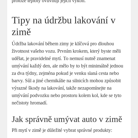
protože ⁤teploty ovlivňují jejich ​výkon.
Tipy na údržbu lakování v
zimě
Údržba lakování během⁢ zimy je klíčová pro‌ dlouhou
životnost⁣ vašeho vozu. Prvním krokem,‌ který byste měli
⁤udělat, je pravidelné mytí. To nemusí nutně znamenat
umývání každý den, ale mělo by ⁢to být minimálně jednou
za dva týdny, zejména⁣ pokud je venku slaná cesta nebo
barvy. Sůl a jiné​ chemikálie na silnicích mohou ⁤způsobit
výrazné škody na lakování, takže nezapomínejte na
umývání podvozku nebo prostoru kolem⁢ kol, kde⁤ se tyto​
nečistoty hromadí.
Jak správně umývat auto v zimě
Při mytí v ‍zimě je důležité vybrat správné produkty: