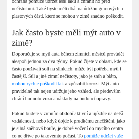
ochrana pomůže udržet ‌lesk laku⁣ a⁣ chránit ho před
nečistotami. Také ‍byste měli dbát na údržbu gumových a
plastových částí, které se mohou v zimě snadno poškodit.
Jak často byste měli mýt auto‍ v
zimě?
Doporučuje se mytí auta během zimních měsíců provádět
alespoň jednou⁢ za dva týdny. Pokud žijete ‍v ‌oblasti, kde se
často používají soli na silnicích, může ⁢být potřeba mytí i⁣
častější.‍ Sůl‌ a jiné zimní nečistoty, jako je sníh a‍ bláto,
mohou rychle poškodit lak
a způsobit korozi.​ Mýt auto
pravidelně tak nejen udržuje jeho‌ vzhled, ale především ​
chrání hodnotu vozu a náklady na budoucí opravy.
Pokud budete v zimním období aktivní a ⁣ujíždíte na delší
vzdálenosti,​ nebo když dojde k prudkému znečištění, jako⁢
je silná sněhová bouře, je dobré vožení do mycího centra
co nejdříve po takovémto počasí. To
pomůže udržet vaše