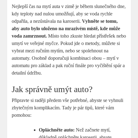
Nejlepší čas na mytí auta v zimě​ je‌ během slunečného dne,
kdy teploty nad nulou umožňují, aby se voda ⁤rychle
odpařila, a⁤ nezůstávala na karoserii.
Vyhněte se⁢ tomu,
aby auto bylo uloženo na mrazivém místě, kde může
voda⁤ zamrznout.
Místo toho zkuste hledat přístřešek nebo
umytí ve veřejné myčce. Pokud jde ⁤o metody, můžete si
vybrat mezi‍ ručním mytím, nebo se spolehnout na
automaty. Osobně doporučuji kombinaci obou – mytí v
automatu pro základ a pak ruční finále pro vyčištění ‌spár a
detailní ​údržbu.
Jak správně umýt⁣ auto?
Připravte ⁣si raději předem vše potřebné, abyste se vyhnuli
‌zbytečným komplikacím. Tady je⁢ pár tipů, které vám
‌pomohou:
Opláchněte auto:
Než začnete mytí,‍
důkladně opláchněte karoserii, abyste