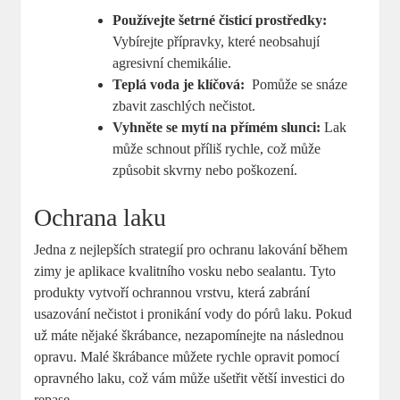
Používejte šetrné čisticí prostředky:
Vybírejte přípravky, které neobsahují
agresivní chemikálie.
Teplá voda je klíčová:
‍ Pomůže se snáze
zbavit zaschlých‍ nečistot.
Vyhněte⁤ se mytí na přímém slunci:
Lak
může schnout příliš rychle, což může
způsobit skvrny nebo poškození.
Ochrana laku
Jedna z nejlepších strategií pro ochranu ⁢lakování během
zimy je​ aplikace kvalitního vosku nebo sealantu. Tyto⁢
produkty vytvoří ochrannou vrstvu, která zabrání
usazování nečistot i ⁤pronikání ‍vody do pórů laku.⁣ Pokud
už máte nějaké škrábance, nezapomínejte na následnou
opravu.⁣ Malé škrábance můžete⁢ rychle opravit pomocí
opravného laku, což vám může ušetřit větší investici do
repase.