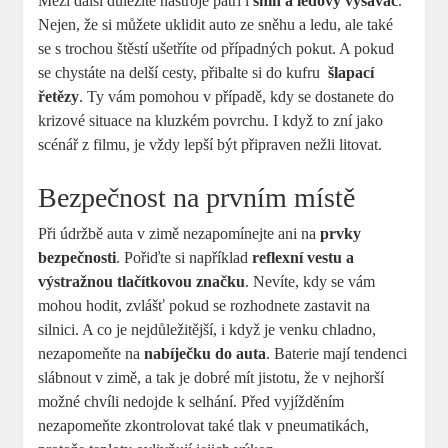
Mezi další důležité nástroje patří i
sníh a ⁣ledový vysavač
.
Nejen, že si můžete uklidit auto ze sněhu a ⁤ledu, ale také
⁢se s trochou štěstí ušetříte od případných pokut. A pokud
se chystáte na delší cesty, přibalte si do kufru ⁢
šlapací⁤
řetězy
. ‍Ty vám pomohou v případě, kdy se dostanete do
krizové situace na kluzkém povrchu. I ‌když to zní​ jako
scénář z filmu, je vždy lepší být připraven nežli litovat.
Bezpečnost na prvním místě
Při údržbě auta v zimě nezapomínejte ani na
prvky
bezpečnosti
. Pořiďte si například
reflexní vestu a
výstražnou tlačítkovou⁤ značku
. Nevíte, kdy‌ se vám
mohou hodit, zvlášť pokud se rozhodnete zastavit na⁣
silnici. A co ​je nejdůležitější, i když je​ venku chladno,
nezapomeňte na
nabíječku do auta
. Baterie mají tendenci
slábnout v zimě, a⁤ tak je dobré mít jistotu, že v nejhorší
možné⁢ chvíli ‍nedojde k selhání. Před vyjížděním⁤
nezapomeňte zkontrolovat také tlak v pneumatikách,‍