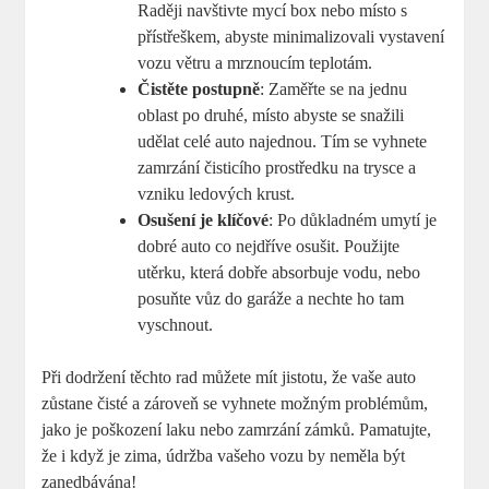
Raději navštivte mycí box ‌nebo místo s
přístřeškem, abyste minimalizovali vystavení
vozu větru a mrznoucím ‍teplotám.
Čistěte postupně
: Zaměřte se na jednu
oblast po druhé, místo⁣ abyste se⁢ snažili
udělat celé auto najednou. Tím se vyhnete
zamrzání čisticího prostředku⁤ na trysce a
vzniku ledových krust.
Osušení je klíčové
: Po důkladném umytí je
dobré‍ auto co nejdříve osušit. Použijte
⁢utěrku, která ‍dobře absorbuje vodu, ⁤nebo
posuňte vůz do garáže a nechte ho tam‌
vyschnout.
Při dodržení těchto rad můžete ⁢mít jistotu, že vaše auto
zůstane čisté a zároveň se vyhnete možným problémům,
⁣jako je poškození laku ⁢nebo zamrzání ​zámků. Pamatujte,​
že i když je zima, údržba vašeho vozu by neměla být
zanedbávána!