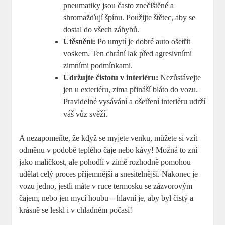
pneumatiky jsou často znečištěné a‌
shromažďují špínu. Použijte ⁢štětec, aby se
dostal do všech záhybů.
Utěsnění:
Po umytí je dobré auto ⁣ošetřit
voskem. Ten chrání lak před⁣ agresivními
zimními podmínkami.
Udržujte čistotu v interiéru:
Nezůstávejte
jen u exteriéru, zima přináší bláto do ‌vozu.
Pravidelné vysávání a ošetření interiéru udrží
váš vůz svěží.
A nezapomeňte, ‌že když se myjete venku, můžete si vzít
odměnu v podobě teplého čaje nebo kávy! Možná to zní
jako maličkost, ale pohodlí v zimě rozhodně pomohou
udělat celý proces příjemnější a snesitelnější. Nakonec je
vozu jedno, jestli máte v‌ ruce termosku se zázvorovým
čajem, nebo jen mycí houbu ⁢– hlavní je, ⁢aby byl čistý a
krásně se ⁤leskl i v chladném počasí!