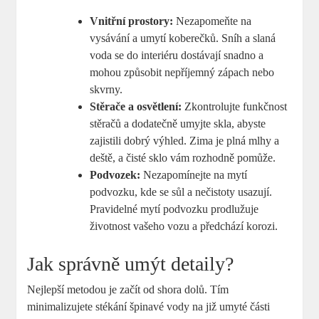
Vnitřní prostory:
Nezapomeňte na
vysávání a umytí koberečků. Sníh a slaná
voda se do interiéru dostávají snadno a
mohou způsobit nepříjemný zápach nebo⁤
skvrny.
Stěrače a osvětlení:
Zkontrolujte funkčnost
stěračů a dodatečně umyjte skla, ⁣abyste
zajistili dobrý výhled. Zima je plná mlhy a
deště, a čisté sklo vám​ rozhodně pomůže.
Podvozek:
Nezapomínejte‍ na mytí
podvozku, kde se sůl a nečistoty usazují.
⁣Pravidelné mytí podvozku prodlužuje
životnost vašeho ​vozu​ a předchází korozi.
Jak správně umýt detaily?
Nejlepší metodou je začít‍ od shora dolů. Tím
⁣minimalizujete stékání špinavé vody na již umyté části