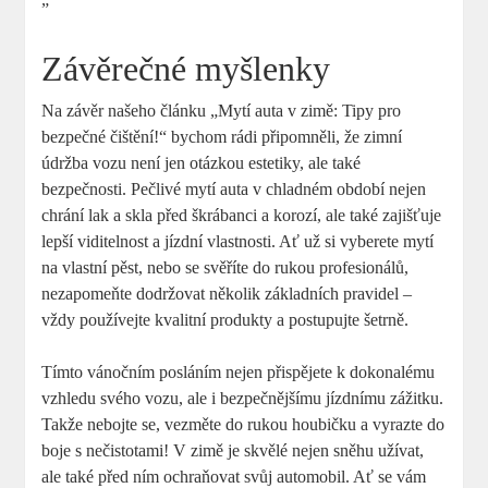
Závěrečné myšlenky
Na závěr našeho článku „Mytí auta v zimě: Tipy pro
bezpečné ⁢čištění!“ bychom rádi připomněli, že⁤ zimní
údržba vozu není jen otázkou ‌estetiky, ale ​také
bezpečnosti. Pečlivé mytí auta v chladném období nejen
chrání lak a skla před škrábanci a korozí, ale také zajišťuje
lepší viditelnost a jízdní vlastnosti. Ať ⁣už ‍si vyberete mytí
na ​vlastní pěst, nebo se svěříte do rukou profesionálů, ​
nezapomeňte dodržovat několik základních ⁢pravidel –
vždy používejte kvalitní produkty ⁢a postupujte šetrně.
Tímto vánočním posláním nejen přispějete k dokonalému
vzhledu svého vozu,⁤ ale ​i ‌bezpečnějšímu jízdnímu zážitku.
Takže nebojte‍ se, vezměte do rukou houbičku a vyrazte do
boje s nečistotami! V zimě ⁢je skvělé‍ nejen sněhu užívat,
ale také před⁢ ním ochraňovat svůj automobil. Ať se vám