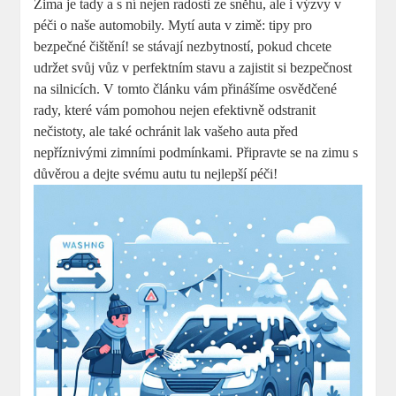
Zima je tady a s ní nejen radosti ze sněhu, ale i výzvy v
péči o naše automobily. Mytí auta v zimě: ⁤tipy pro
bezpečné čištění!⁣ se stávají nezbytností, pokud chcete
udržet svůj vůz v perfektním stavu a zajistit si bezpečnost
na silnicích. V tomto článku vám přinášíme osvědčené
rady, které vám pomohou nejen efektivně odstranit
nečistoty, ale⁤ také ochránit lak vašeho auta před
nepříznivými zimními‍ podmínkami. Připravte se na zimu s
důvěrou a dejte svému autu tu nejlepší⁢ péči!