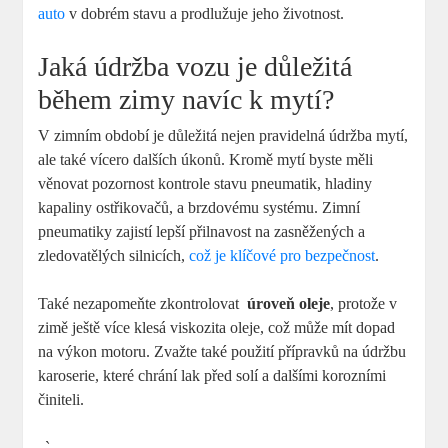
auto
v dobrém stavu a prodlužuje jeho životnost.
Jaká údržba vozu je důležitá
během‌ zimy navíc k mytí?
V zimním období je důležitá nejen pravidelná údržba mytí,
ale také vícero dalších úkonů. Kromě⁣ mytí byste měli
věnovat‍ pozornost kontrole stavu pneumatik, hladiny⁢
kapaliny ostřikovačů, a brzdovému systému. Zimní
pneumatiky zajistí lepší přilnavost na zasněžených a
zledovatělých⁢ silnicích,
což je klíčové pro bezpečnost
.
Také nezapomeňte zkontrolovat ⁢
úroveň oleje
, protože v
zimě ještě více klesá ⁢viskozita oleje, což může mít dopad
na‍ výkon motoru. Zvažte také použití přípravků⁣ na údržbu
karoserie, které chrání lak⁣ před solí a⁤ dalšími korozními
činiteli.
„`