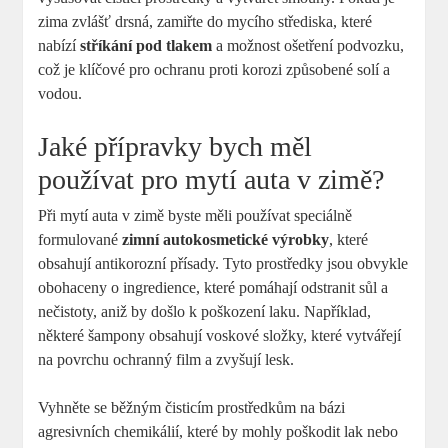
zima zvlášť drsná, zamiřte do mycího střediska, které
nabízí
stříkání pod tlakem
a‍ možnost ošetření podvozku,
což je klíčové pro ochranu proti‍ korozi způsobené solí a
vodou.
Jaké přípravky bych měl
používat pro mytí auta v zimě?
Při mytí auta v zimě byste měli používat speciálně
formulované
zimní autokosmetické výrobky
, které
obsahují antikorozní přísady. Tyto prostředky jsou obvykle​
obohaceny o ingredience, které pomáhají odstranit sůl a
nečistoty, aniž by došlo k poškození ⁢laku. Například,
některé šampony obsahují voskové složky, které vytvářejí
na ⁤povrchu ochranný film a zvyšují lesk.
Vyhněte se běžným čisticím prostředkům na bázi⁢
agresivních ⁣chemikálií, ⁤které by mohly poškodit lak nebo