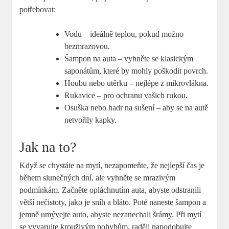
potřebovat:
Vodu – ideálně teplou, pokud možno
bezmrazovou.
Šampon na auta – vyhněte se klasickým
saponátům, které by mohly poškodit povrch.
Houbu nebo utěrku – nejlépe z mikrovlákna.
Rukavice – ⁤pro⁤ ochranu vašich rukou.
Osuška nebo hadr na sušení – aby se na autě
netvořily kapky.
Jak na to?
Když se chystáte na mytí, nezapomeňte, že nejlepší čas je
během slunečných dní, ale vyhněte se​ mrazivým
podmínkám. Začněte opláchnutím auta, abyste odstranili
větší nečistoty, jako je sníh a bláto. ⁢Poté naneste šampon a
jemně umývejte auto, abyste nezanechali šrámy. Při mytí
se​ vyvarujte krouživým pohybům, raději napodobujte