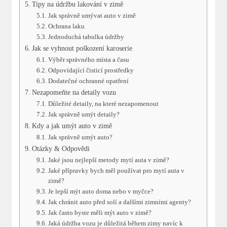
Tipy na údržbu lakování v zimě
Jak správně umývat auto v zimě
Ochrana laku
Jednoduchá tabulka ​údržby
Jak se vyhnout poškození karoserie
Výběr správného místa a času
Odpovídající‌ čisticí prostředky
Dodatečné ochranné opatření
Nezapomeňte na detaily vozu
Důležité detaily, na které nezapomenout
Jak správně umýt detaily?
Kdy a jak umýt auto v zimě
Jak správně umýt⁣ auto?
Otázky & Odpovědi
Jaké⁢ jsou nejlepší metody mytí auta v zimě?
Jaké přípravky bych měl používat pro mytí auta v
zimě?
Je lepší mýt auto doma nebo v myčce?
Jak chránit auto před​ solí a ‍dalšími zimními ‌agenty?
Jak často byste měli mýt auto‍ v zimě?
Jaká údržba vozu je důležitá během‌ zimy navíc k