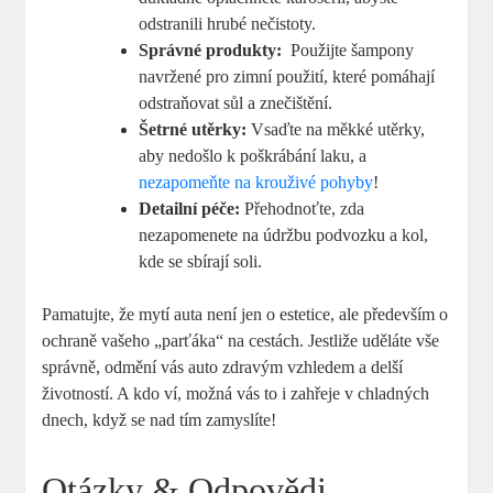
odstranili⁢ hrubé nečistoty.
Správné produkty:
‍ Použijte šampony
navržené pro zimní použití, které pomáhají
odstraňovat sůl a znečištění.
Šetrné utěrky:
Vsaďte ‍na měkké utěrky,
aby nedošlo k poškrábání laku, a
nezapomeňte na krouživé pohyby
!
Detailní péče:
Přehodnoťte, zda
nezapomenete na údržbu⁣ podvozku a kol,
kde se sbírají soli.
Pamatujte, že mytí‍ auta není jen o estetice, ale především​ o
ochraně vašeho „parťáka“ na cestách. Jestliže⁣ uděláte​ vše
správně, odmění vás⁤ auto zdravým⁢ vzhledem a delší
životností. A kdo ví, možná vás to i zahřeje v chladných
dnech, když se ‌nad tím zamyslíte!
Otázky & Odpovědi