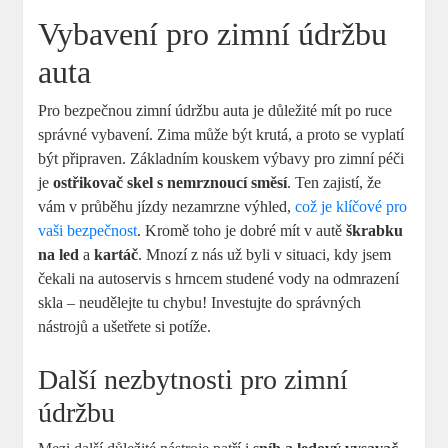
Vybavení pro zimní údržbu
auta
Pro bezpečnou zimní ​údržbu auta⁢ je důležité mít po ruce
správné vybavení. Zima může být krutá, a⁢ proto se⁣ vyplatí
být připraven. Základním kouskem výbavy pro zimní péči
je
ostřikovač skel s nemrznoucí směsí
. Ten zajistí, že
vám v průběhu jízdy nezamrzne ‌výhled, ‌
což je klíčové pro
vaši bezpečnost
. Kromě ⁤toho je dobré mít v⁢ autě
škrabku
na led
a
kartáč
. Mnozí⁤ z nás už byli v situaci, kdy jsem
čekali na autoservis s ⁣hrncem studené vody na​ odmrazení​
skla – neudělejte tu chybu! Investujte do správných
nástrojů a ⁤ušetřete si potíže.
Další nezbytnosti​ pro zimní​
údržbu