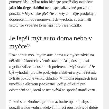
gumové části. Místo toho hledejte prostředky označené
jako
bio-degradabilní
nebo specializované pro zimní
použití. Vždy si⁣ také přečtěte etikety a hledjte produkty s
doporučením od renomovaných výrobců, abyste měli
jistotu, že vyberete to nejlepší pro vaše vozidlo.
Je lepší mýt auto doma nebo v
myčce?
Rozhodnutí mezi‌ mytím auta doma a v myčce závisí na‌
několika faktorech, včetně stavu počasí, dostupnosti
mycího‌ zařízení a osobních preferencí. Myčka ​aut může
být výhodná, protože poskytuje efektivní a rychlé řešení,
zvláště pokud je venku chladno. V mnoha případech také
umožňuje
ošetření podvozku
, což ⁢je důležité pro
odstranění soli, která se uchovává na spodní ⁢straně⁤ vozu.
Pokud se rozhodnete pro doma, buďte opatrní, abyste
použili teplou vodu a adekvátní mycí ⁢prostředky. Je dobré​