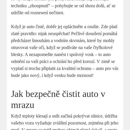
techniku „zhoupnutí“ – pohybujte se od ‌shora dolů, ať se
udržíte od roznesení nečistot.
Když je auto čisté, dobře jej opláchněte a osušte. Zde ⁣platí
zlaté pravidlo: nijak neuspěchat! Pečlivé dosušení pomáhá
předcházet šmouhám a vodním skvrnám, ⁤které by mohly
otravovat vaše oči, ⁣když se podíváte na vaše čtyřkolové
blesky. A nezapomeňte nanést i správný vosk – to auto
odmění za vaši práci a ochrání⁢ ho před korozí. V zimě se
vyplatí si ‍trochu připlatit za kvalitní ochranu – auto pro vás
bude jako⁣ nový, i když‌ venku bude mrznout!
Jak bezpečně čistit⁤ auto v
mrazu
Když teploty klesají a sníh začíná pokrývat silnice, údržba
vašeho vozu vyžaduje zvláštní pozornost,‍ zejména⁣ při jeho‍
mytí. V mrazu se totiž mohou objevit ⁢různá úskalí, a proto