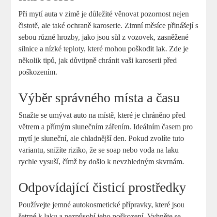
Při mytí auta⁤ v zimě je důležité věnovat pozornost nejen
čistotě, ale také ochraně ​karoserie. Zimní ‍měsíce přinášejí ⁢s
sebou různé ​hrozby, ⁣jako jsou sůl z vozovek, zasněžené
silnice a nízké teploty, které mohou​ poškodit lak. Zde je⁢
několik tipů, jak ‌důvtipně chránit vaši karoserii před
poškozením.
Výběr správného místa a času
Snažte ‌se umývat auto na místě, které je chráněno před⁤
větrem a přímým slunečním zářením. Ideálním časem pro⁢
mytí je sluneční, ale ⁤chladnější den. Pokud zvolíte tuto
variantu, snížíte riziko, že se soap nebo voda na laku
rychle ‍vysuší, čímž by došlo k nevzhledným skvrnám.
Odpovídající‌ čisticí prostředky
Používejte jemné autokosmetické přípravky, které jsou
šetrné k laku a nezpůsobí jeho poškození. Vyhněte se