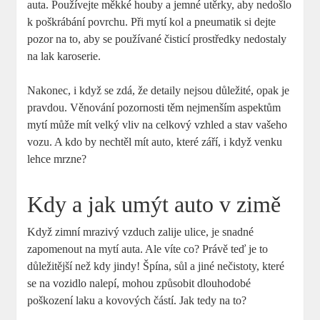
auta. Používejte měkké houby a jemné utěrky, aby nedošlo
k poškrábání povrchu. Při mytí kol a pneumatik si dejte
pozor na to, aby se používané čisticí prostředky nedostaly
na lak karoserie.
Nakonec, i když se​ zdá, že detaily nejsou důležité, opak je
pravdou. Věnování ⁢pozornosti těm nejmenším aspektům
mytí ⁤může mít velký vliv na celkový vzhled ​a stav vašeho
vozu. A kdo by nechtěl mít auto, které září, i když ‍venku
lehce mrzne?
Kdy a jak umýt auto v zimě
Když ‌zimní ⁣mrazivý vzduch zalije ulice, je snadné
zapomenout na mytí auta.‌ Ale víte co? Právě‌ teď je​ to
důležitější než kdy jindy! Špína, sůl a jiné nečistoty,⁣ které
se na vozidlo nalepí, mohou způsobit dlouhodobé⁢
poškození laku a‌ kovových částí. Jak tedy na to? ​