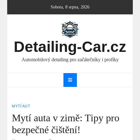
Skip
Sobota, 8 srpna, 2026
to
content
Detailing-Car.cz
Automobilový detailing pro začátečníky i profíky
MYTÍ AUT
Mytí auta v zimě: Tipy pro
bezpečné čištění!