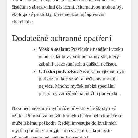
čističům s abrazivními částicemi. Alternativou mohou být
ekologické produkty, které neobsahují agresivní
chemikálie.
Dodatečné ochranné opatření
Vosk a sealant
: Pravidelné nanášení ‌vosku
nebo sealantu vytvoří ochranný štít, který
zabrání usazování soli a dalších nečistot.
Údržba⁢ podvozku
: ‌Nezapomínejte na mytí
podvozku,‌ kde se sůl a‌ nečistoty usazují
nejvíce. Mnoho myček nabízí speciální
programy zaměřené na údržbu ⁤podvozku.
Nakonec, nešetrné mytí ⁢může přivodit‌ více škody než
užitku. ⁣Při mytí za použití hrubého hadru nebo kartáče se
může lakému poškodit. Raději investujte do kvalitních
mycích pomůcek a myjte auto s láskou, jakou byste
⁣věnovali ⁤svému nejlepšímu kamarádovi.