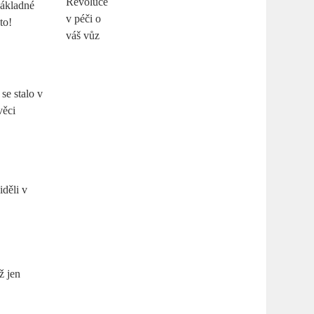
nákladné
to!
se stalo v
věci
iděli v
ž jen