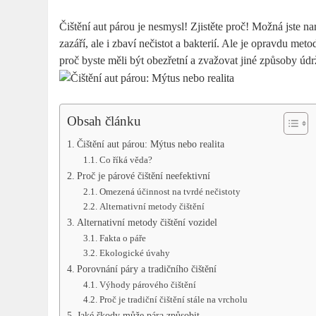
Čištění aut párou je nesmysl! Zjistěte proč! Možná jste na
zazáří, ale i zbaví nečistot a bakterií. Ale je opravdu met
proč byste měli být obezřetní a zvažovat jiné způsoby údr
Obsah článku
Čištění aut párou: Mýtus nebo realita
Co říká věda?
Proč je párové čištění neefektivní
Omezená účinnost na tvrdé nečistoty
Alternativní metody čištění
Alternativní metody čištění vozidel
Fakta o páře
Ekologické úvahy
Porovnání páry a tradičního čištění
Výhody párového čištění
Proč je tradiční čištění stále na vrcholu
Jaké škody může pára způsobit