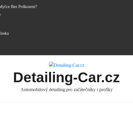
Myčce Bez Poškození?
?
lesku
y
Detailing-Car.cz
Automobilový detailing pro začátečníky i profíky