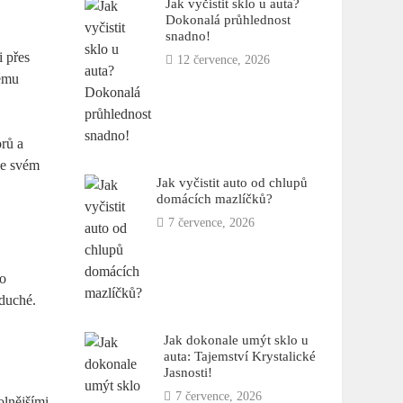
Jak vyčistit sklo u auta?
Dokonalá průhlednost
snadno!
i přes
12 července, 2026
nému
orů a
ve svém
Jak vyčistit auto od chlupů
domácích mazlíčků?
7 července, 2026
to
oduché.
Jak dokonale umýt sklo u
auta: Tajemství Krystalické
Jasnosti!
7 července, 2026
olnějšími