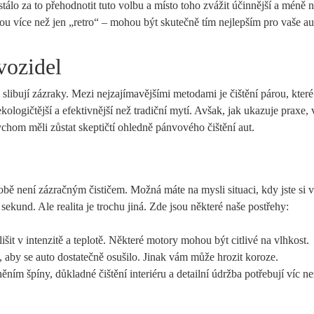
álo za to přehodnotit tuto volbu a místo toho zvážit účinnější a méně 
jsou více než jen „retro“ – mohou být skutečně tím nejlepším pro vaše au
vozidel
 slibují zázraky. Mezi nejzajímavějšími metodami je čištění párou, které 
ologičtější a efektivnější než tradiční mytí. Avšak, jak ukazuje praxe, 
bychom měli zůstat skeptičtí ohledně pánvového čištění aut.
obě není zázračným čističem. Možná máte na mysli situaci, kdy jste si v
sekund. Ale realita je trochu jiná. Zde jsou některé naše postřehy:
šit v intenzitě a teplotě. Některé motory mohou být citlivé na vlhkost.
é, aby se auto dostatečně osušilo. Jinak vám může hrozit koroze.
ím špíny, důkladné čištění interiéru a detailní údržba potřebují víc ne