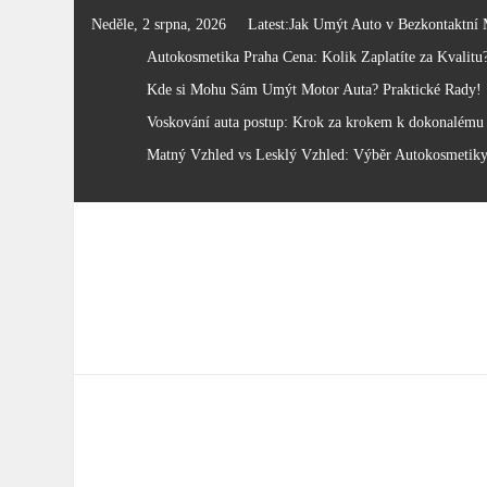
Skip
Neděle, 2 srpna, 2026
Latest:
Jak Umýt Auto v Bezkontaktní 
to
Autokosmetika Praha Cena: Kolik Zaplatíte za Kvalitu
content
Kde si Mohu Sám Umýt Motor Auta? Praktické Rady!
Voskování auta postup: Krok za krokem k dokonalému 
Matný Vzhled vs Lesklý Vzhled: Výběr Autokosmetik