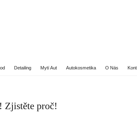
od
Detailing
Mytí Aut
Autokosmetika
O Nás
Kont
! Zjistěte proč!