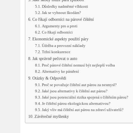
Důsledky nadměrné vlhkosti
Jak se vyhnout škodám?
Co říkají odborníci na párové čištění
Argumenty pro a proti
Co říkají odborníci
Ekonomické aspekty použití páry
Údržba a provozní náklady
Tržní konkurence
Jak správně pečovat o auto
Proč párové čištění nemusí být nejlepší volba
Alternativy ke páraření
Otázky & Odpovědi
Proč se považuje čištění aut párou za nesmysl?
Jaké jsou alternativy k čištění aut párou?
Jaké jsou potenciální rizika spojená s čištěním párou?
Je čištění párou ekologickou alternativou?
Jaký vliv má čištění aut párou na zdraví uživatelů?
Závěrečné myšlenky