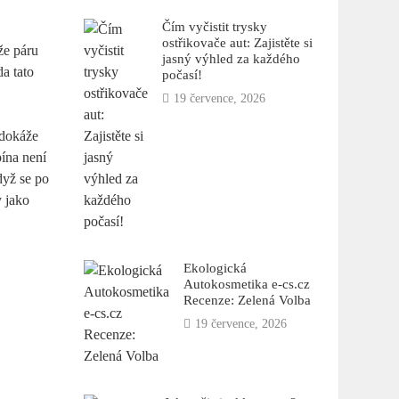
Čím vyčistit trysky
ostřikovače aut: Zajistěte si
že páru
jasný výhled za každého
da tato
počasí!
19 července, 2026
 dokáže
pína není
dyž se po
y jako
Ekologická
Autokosmetika e-cs.cz
Recenze: Zelená Volba
19 července, 2026