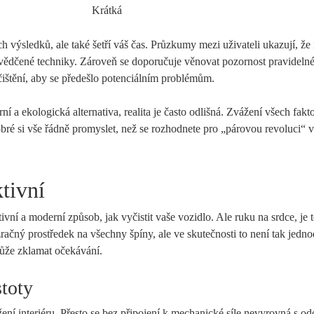
Krátká
ích výsledků, ale také šetří váš čas. Průzkumy mezi uživateli ukazují, že 
 osvědčené techniky. Zároveň se doporučuje věnovat pozornost pravidel
í čištění, aby se předešlo potenciálním problémům.
 a ekologická alternativa, realita je často odlišná. Zvážení všech fakt
obré si vše řádně promyslet, než se rozhodnete pro „párovou revoluci“ 
ktivní
ivní a moderní způsob, jak vyčistit vaše vozidlo. Ale ruku na srdce, je 
račný prostředek na všechny špíny, ale ve skutečnosti to není tak jedn
může zklamat očekávání.
stoty
žení interiéru. Přesto se bez připojení k mechanické síle nevyrovná s od