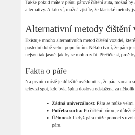
Takže pokud máte v plánu párové čištění auta, možná by st
alternativy. A kdo ví, možná zjistíte, že klasické metody 
Alternativní metody čištění 
Existuje mnoho alternativních metod čištění vozidel, které
poslední době velmi populárním. Někdo tvrdí, že pára je ek
nejsou tak jasné, jak by se mohlo zdát. Přečtěte si, proč 
Fakta o páře
Na prvním místě je důležité uvědomit si, že pára sama o s
televizi spot, kde byla špína doslova odstažena za několik 
Žádná univerzálnost:
Pára se může velmi li
Potřeba sucha:
Po čištění párou je důležit
Účinnost:
I když pára může pomoci s uvolněn
páru.