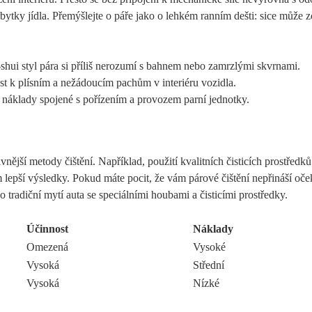
bytky jídla. Přemýšlejte o páře jako o lehkém ranním dešti: sice může z
hui styl pára si příliš nerozumí s bahnem nebo zamrzlými skvrnami.
st k plísním a nežádoucím pachům v interiéru vozidla.
náklady spojené s pořízením a provozem parní jednotky.
vnější metody čištění. Například, použití kvalitních čisticích prostředků
epší výsledky. Pokud máte pocit, že vám párové čištění nepřináší oč
 tradiční mytí auta se speciálními houbami a čisticími prostředky.
Účinnost
Náklady
Omezená
Vysoké
Vysoká
Střední
Vysoká
Nízké