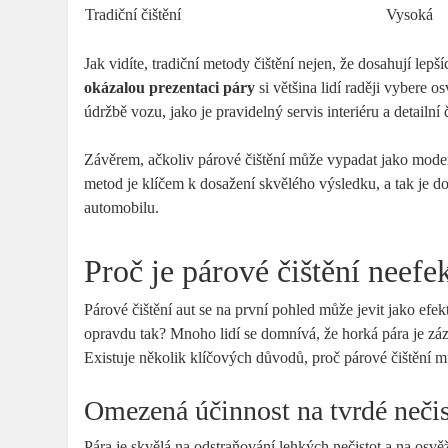
Tradiční čištění
Vysoká
Jak vidíte, tradiční metody čištění nejen, že dosahují lepš
okázalou prezentaci páry
si většina lidí raději vybere
údržbě vozu, jako je pravidelný servis interiéru a detailn
Závěrem, ačkoliv párové čištění může vypadat jako moderní
metod je klíčem k dosažení skvělého výsledku, a tak je d
automobilu.
Proč je párové čištění neefe
Párové čištění aut se na první pohled může jevit jako efekt
opravdu tak? Mnoho lidí se domnívá, že horká pára je záz
Existuje několik klíčových důvodů, proč párové čištění 
Omezená účinnost na tvrdé neči
Pára je skvělá na odstraňování lehkých nečistot a na osvě