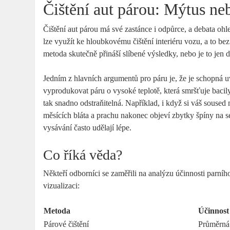
Čištění aut párou: Mýtus neb
Čištění aut párou má své zastánce i odpůrce, a debata ohle
lze využít ke hloubkovému čištění interiéru vozu, a to bez
metoda skutečně přináší slíbené výsledky, nebo je to jen 
Jedním z hlavních argumentů pro páru je, že je schopná uv
vyprodukovat páru o vysoké teplotě, která smršťuje bacil
tak snadno odstraňitelná. Například, i když si váš soused 
měsících bláta a prachu nakonec objeví zbytky špíny na s
vysávání často udělají lépe.
Co říká věda?
Někteří odborníci se zaměřili na analýzu účinnosti parní
vizualizaci:
Metoda
Účinnost
Párové čištění
Průměrná