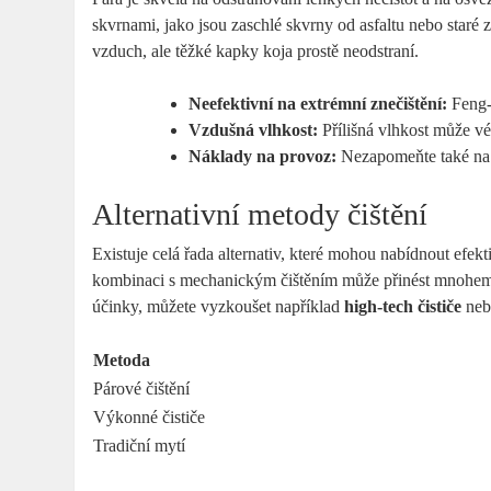
skvrnami, jako jsou zaschlé skvrny od asfaltu nebo staré z
vzduch, ale těžké kapky koja prostě neodstraní.
Neefektivní na extrémní znečištění:
Feng-s
Vzdušná vlhkost:
Přílišná vlhkost může vé
Náklady na provoz:
Nezapomeňte také na 
Alternativní metody čištění
Existuje celá řada alternativ, které mohou nabídnout efekti
kombinaci s mechanickým čištěním může přinést mnohem l
účinky, můžete vyzkoušet například
high-tech čističe
nebo
Metoda
Párové čištění
Výkonné čističe
Tradiční mytí