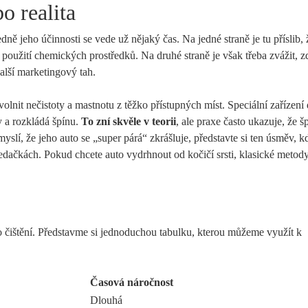
o realita
dně jeho účinnosti se vede už nějaký čas. Na jedné straně je tu příslib, 
 použití chemických prostředků. Na druhé straně je však třeba zvážit, z
další marketingový tah.
olnit nečistoty a mastnotu z těžko přístupných míst. Speciální zařízení
y a rozkládá špínu.
To zní skvěle v teorii
, ale praxe často ukazuje, že š
myslí, že jeho auto se „super párá“ zkrášluje, představte si ten úsměv, k
edačkách. Pokud chcete auto vydrhnout od kočičí srsti, klasické metod
ho čištění. Představme si jednoduchou tabulku, kterou můžeme využít k
Časová náročnost
Dlouhá