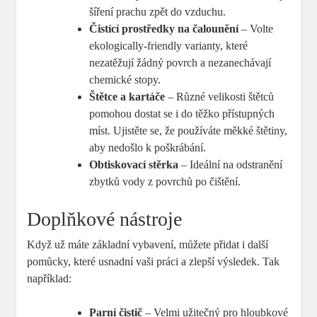
šíření prachu zpět do vzduchu.
Čistící prostředky na čalounění
– Volte
ekologically-friendly varianty, které
nezatěžují žádný povrch a nezanechávají
chemické stopy.
Štětce a kartáče
– Různé velikosti štětců
pomohou dostat se i do těžko přístupných
míst. Ujistěte se, že používáte měkké štětiny,
aby nedošlo k poškrábání.
Obtiskovací stěrka
– Ideální na odstranění
zbytků vody z povrchů po čištění.
Doplňkové nástroje
Když už máte základní vybavení, můžete přidat i další
pomůcky, které usnadní vaši práci a zlepší výsledek. Tak
například:
Parní čistič
– Velmi užitečný pro hloubkové