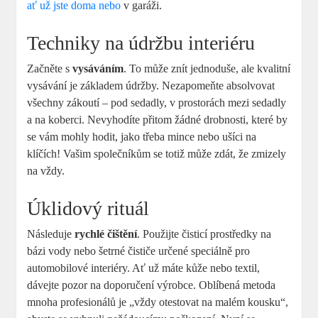
ať už jste doma nebo
v garáži.
Techniky na údržbu interiéru
Začněte s
vysáváním
. To může znít jednoduše, ale kvalitní
vysávání je základem údržby. Nezapomeňte absolvovat
všechny zákoutí – pod sedadly, v prostorách mezi sedadly
a na koberci. Nevyhodíte přitom žádné drobnosti, které by
se vám mohly hodit, jako třeba mince nebo ušíci na
klíčích! Vašim společníkům se totiž může zdát, že zmizely
na vždy.
Úklidový rituál
Následuje
rychlé čištění
. Použijte čisticí prostředky na
bázi vody nebo šetrné čističe určené speciálně pro
automobilové interiéry. Ať už máte kůže nebo textil,
dávejte pozor na doporučení výrobce. Oblíbená metoda
mnoha profesionálů je „vždy otestovat na malém kousku“,