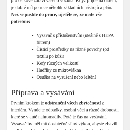
pro celkové zdraví vašeho vozidla. Když přijde na čištění,
je dobré mít po ruce několik základních nástrojů a plán.
Než se pustíte do práce, ujistěte se, že máte vše
potřebné:
Vysavač s příslušenstvím (ideálně s HEPA
filtrem)
Čisticí prostředky na různé povrchy (od
textilu po kůži)
Kefy různých velikostí
Hadříky ze mikrovlákna
Osuška na vysušení nebo leštění
Příprava a vysávání
Prvním krokem je
odstranění všech zbytečností
z
interiéru. Vyndejte odpadky, osobní věci a různé drobnosti,
které se v autě nahromadily. Poté je čas na vysávání.
Vysavač by měl mít dostatečně silný výkon, abyste zbavili