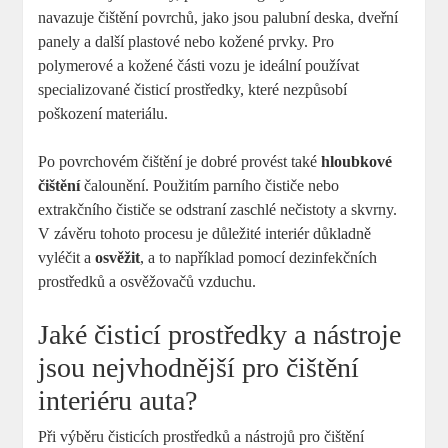
navazuje čištění povrchů, jako jsou palubní deska, dveřní
panely a další plastové nebo kožené prvky. Pro
polymerové a kožené části vozu je ideální používat
specializované čisticí prostředky, které nezpůsobí
poškození materiálu.
Po povrchovém čištění je dobré provést také
hloubkové
čištění
čalounění. Použitím parního čističe nebo
extrakčního čističe se odstraní zaschlé nečistoty a skvrny.
V závěru tohoto procesu je důležité interiér důkladně
vyléčit a
osvěžit
, a to například pomocí dezinfekčních
prostředků a osvěžovačů vzduchu.
Jaké čisticí prostředky a nástroje
jsou nejvhodnější pro čištění
interiéru auta?
Při výběru čisticích prostředků a nástrojů pro čištění