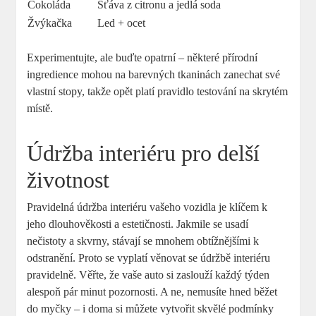
Čokoláda
Šťáva z citronu a jedlá soda
Žvýkačka
Led + ocet
Experimentujte, ale buďte opatrní – některé přírodní
ingredience mohou na barevných tkaninách zanechat své
vlastní stopy, takže opět platí pravidlo testování na skrytém
místě.
Údržba interiéru pro delší
životnost
Pravidelná údržba interiéru vašeho vozidla je klíčem k
jeho dlouhověkosti a estetičnosti. Jakmile se usadí
nečistoty a skvrny, stávají se mnohem obtížnějšími k
odstranění. Proto se vyplatí věnovat se údržbě interiéru
pravidelně. Věřte, že vaše auto si zaslouží každý týden
alespoň pár minut pozornosti. A ne, nemusíte hned běžet
do myčky – i doma si můžete vytvořit skvělé podmínky