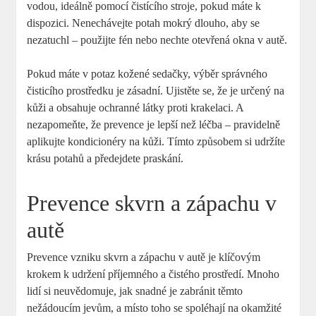
vodou, ideálně pomocí čistícího stroje, pokud máte k
dispozici. Nenechávejte potah mokrý dlouho, aby se
nezatuchl – použijte fén nebo nechte otevřená okna v autě.
Pokud máte v potaz kožené sedačky, výběr správného
čisticího prostředku je zásadní. Ujistěte se, že je určený na
kůži a obsahuje ochranné látky proti krakelaci. A
nezapomeňte, že prevence je lepší než léčba – pravidelně
aplikujte kondicionéry na kůži. Tímto způsobem si udržíte
krásu potahů a předejdete praskání.
Prevence skvrn a zápachu v
autě
Prevence vzniku skvrn a zápachu v autě je klíčovým
krokem k udržení příjemného a čistého prostředí. Mnoho
lidí si neuvědomuje, jak snadné je zabránit těmto
nežádoucím jevům, a místo toho se spoléhají na okamžité