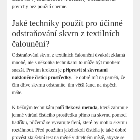
povrchy bez použití chemie.
Jaké techniky použít pro účinné
odstraňování skvrn z textilních
čalounění?
Odstraňování skvrn z textilních čalounění dvakrát zklamá
mnohé, ale s několika technikami to může být mnohem
snazší. Prvním krokem je
připravit si skvrnami
nakloněné čisticí prostředky
. Je dobré mít na paměti, že
čím dříve skvrnu odstraníte, tím větší šanci na úspěch
máte.
K běžným technikám patří
fleková metoda
, která zahrnuje
jemné vtírání čisticího prostředku přímo na skvrnu pomocí
hadříku, přičemž se vyvarujte tření, které by mohlo skvrnu
roztáhnout. Před použitím jakéhokoli čistidla je také dobré
provést zkušební test na méně viditelném místě, abyste se