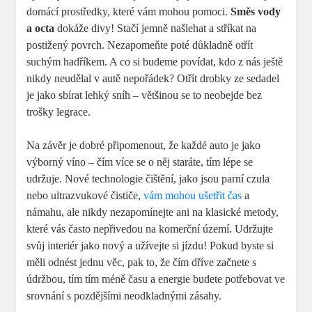
domácí prostředky, které vám mohou pomoci.
Směs vody
a octa
dokáže divy! Stačí jemně našlehat a stříkat na
postižený povrch. Nezapomeňte poté důkladně otřít
suchým hadříkem. A co si budeme povídat, kdo z nás ještě
nikdy neudělal v autě nepořádek? Otřít drobky ze sedadel
je jako sbírat lehký sníh – většinou se to neobejde bez
trošky legrace.
Na závěr je dobré připomenout, že každé auto je jako
výborný víno – čím více se o něj staráte, tím lépe se
udržuje. Nové technologie čištění, jako jsou parní czula
nebo ultrazvukové čističe,
vám mohou ušetřit čas
a
námahu, ale nikdy nezapomínejte ani na klasické metody,
které vás často nepřivedou na komerční území. Udržujte
svůj interiér jako nový a užívejte si jízdu! Pokud byste si
měli odnést jednu věc, pak to, že čím dříve začnete s
údržbou, tím tím méně času a energie budete potřebovat ve
srovnání s pozdějšími neodkladnými zásahy.