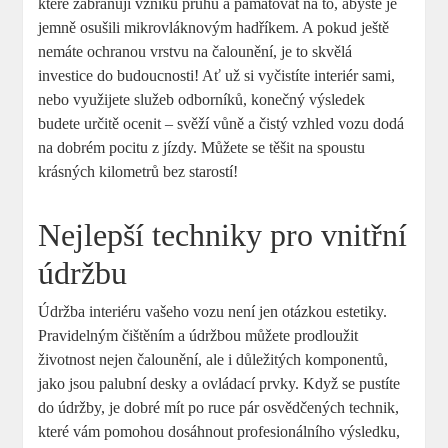
které zabraňují vzniku pruhů a pamatovat na to, abyste je
jemně osušili mikrovláknovým hadříkem. A pokud ještě
nemáte ochranou vrstvu na čalounění, je to skvělá
investice do budoucnosti! Ať už si vyčistíte interiér sami,
nebo využijete služeb odborníků, konečný výsledek
budete určitě ocenit – svěží vůně a čistý vzhled vozu dodá
na dobrém pocitu z jízdy. Můžete se těšit na spoustu
krásných kilometrů bez starostí!
Nejlepší techniky pro vnitřní
údržbu
Údržba interiéru vašeho vozu není jen otázkou estetiky.
Pravidelným čištěním a údržbou můžete prodloužit
životnost nejen čalounění, ale i důležitých komponentů,
jako jsou palubní desky a ovládací prvky. Když se pustíte
do údržby, je dobré mít po ruce pár osvědčených technik,
které vám pomohou dosáhnout profesionálního výsledku,