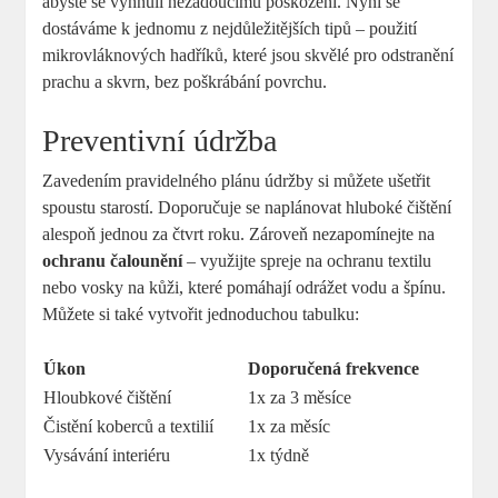
abyste se vyhnuli nežádoucímu poškození. Nyní se
dostáváme k jednomu z nejdůležitějších tipů – použití
mikrovláknových hadříků, které jsou skvělé pro odstranění
prachu a skvrn, bez poškrábání povrchu.
Preventivní údržba
Zavedením pravidelného plánu údržby si můžete ušetřit
spoustu starostí. Doporučuje se naplánovat hluboké čištění
alespoň jednou za čtvrt roku. Zároveň nezapomínejte na
ochranu čalounění
– využijte spreje na ochranu textilu
nebo vosky na kůži, které pomáhají odrážet vodu a špínu.
Můžete si také vytvořit jednoduchou tabulku:
Úkon
Doporučená frekvence
Hloubkové čištění
1x za 3 měsíce
Čistění koberců a textilií
1x za měsíc
Vysávání interiéru
1x týdně