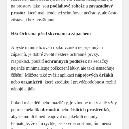
na prostory jako jsou
podlahové rohože
a
zavazadlový
prostor
, které mají tendenci schraňovat nečistoty, ale často
zůstávají bez povšimnutí.
H3: Ochrana před skvrnami a zápachem
Abyste minimalizovali riziko vzniku nepříjemných
zápachů, je dobré zvolit některé ochranné prvky.
Například, použití
ochranných podložek
na sedačky
nejenže minimalizuje poškození látky, ale také usnadňuje
čištění. Můžete také zvážit aplikaci
nápojových držáků
nebo
organizérů
, které zredukují pravděpodobnost rozlití
nápojů a jídla.
Pokud máte děti nebo mazlíčky, je vhodné mít v autě vždy
po ruce několik
ubrousků
nebo
čisticích prostředků
,
abyste mohli ihned reagovat na jakékoli nehody.
Pamatujte, že čím rychleji se skvrna odstraní, tím menší