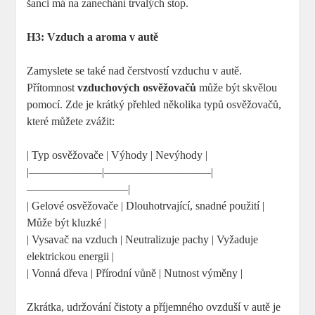
šanci má na zanechání trvalých stop.
H3: Vzduch a aroma v autě
Zamyslete se také nad čerstvostí vzduchu v autě.
Přítomnost
vzduchových osvěžovačů
může být skvělou
pomocí. Zde je krátký přehled několika typů osvěžovačů,
které můžete zvážit:
| Typ osvěžovače | Výhody | Nevýhody |
|——————–|—————————–|
—————————|
| Gelové osvěžovače | Dlouhotrvající, snadné použití |
Může být kluzké |
| Vysavač na vzduch | Neutralizuje pachy | Vyžaduje
elektrickou energii |
| Vonná dřeva | Přírodní vůně | Nutnost výměny |
Zkrátka, udržování čistoty a příjemného ovzduší v autě je