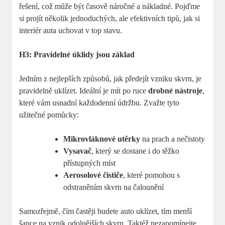
řešení, což může být časově náročné a nákladné. Pojďme
si projít několik jednoduchých, ale efektivních tipů, jak si
interiér auta uchovat v top stavu.
H3: Pravidelné úklidy jsou základ
Jedním z nejlepších způsobů, jak předejít vzniku skvrn, je
pravidelně uklízet. Ideální je mít po ruce
drobné nástroje
,
které vám usnadní každodenní údržbu. Zvažte tyto
užitečné pomůcky:
Mikrovláknové utěrky
na prach a nečistoty
Vysavač
, který se dostane i do těžko
přístupných míst
Aerosolové čističe
, které pomohou s
odstraněním skvrn na čalounění
Samozřejmě, čím častěji budete auto uklízet, tím menší
šance na vznik odolnějších skvrn. Taktéž nezapomínejte