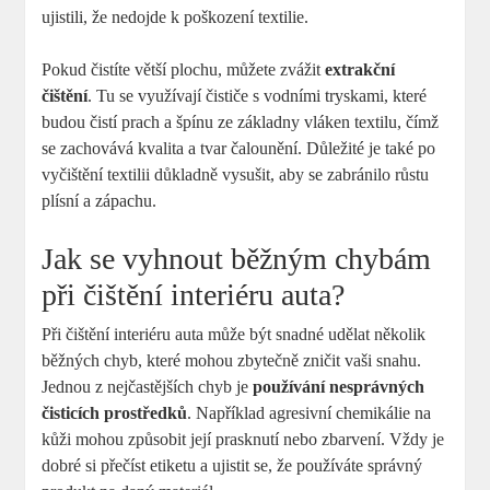
ujistili, že nedojde k poškození textilie.
Pokud čistíte větší plochu, můžete zvážit
extrakční
čištění
. Tu se využívají čističe s vodními tryskami, které
budou čistí prach a špínu ze základny vláken textilu, čímž
se zachovává kvalita a tvar čalounění. Důležité je také po
vyčištění textilii důkladně vysušit, aby se zabránilo růstu
plísní a zápachu.
Jak se vyhnout běžným chybám
při čištění interiéru auta?
Při čištění interiéru auta může být snadné udělat několik
běžných chyb, které mohou zbytečně zničit vaši snahu.
Jednou z nejčastějších chyb je
používání nesprávných
čisticích prostředků
. Například agresivní chemikálie na
kůži mohou způsobit její prasknutí nebo zbarvení. Vždy je
dobré si přečíst etiketu a ujistit se, že používáte správný