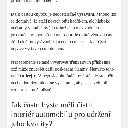
produkt na daný materiál.
Další častou chybou je nedostatečné
vysávání
. Mnoho lidí
se domnívá, že stačí povrch otřít hadříkem, ale hluboké
nečistoty v podlahových rohožích a mezizubních
prostorách mohou zůstat nánosem. Je dobré věnovat čas
důkladnému vysávání, zejména na místech, která jsou
nejvíce vystavena opotřebení.
Nezapomeňte se také vyvarovat
tření skvrn
příliš silně,
což může způsobit další poškození tkaniny. Namísto toho
raději
otírejte
. V neposledním řadě, po čištění byste měli
nechat interiér důkladně vyschnout, abyste se vyhnuli
vzniku pachu či plísně.
Jak často byste měli čistit
interiér automobilu pro udržení
jeho kvality?