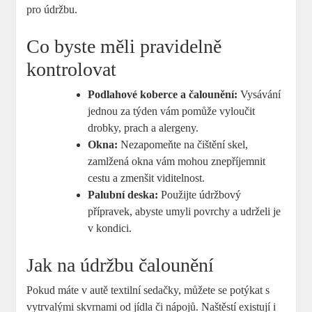
pro údržbu.
Co byste měli pravidelně
kontrolovat
Podlahové koberce a čalounění:
Vysávání
jednou za týden vám pomůže vyloučit
drobky, prach a alergeny.
Okna:
Nezapomeňte na čištění skel,
zamlžená okna vám mohou znepříjemnit
cestu a zmenšit viditelnost.
Palubní deska:
Použijte údržbový
přípravek, abyste umyli povrchy a udrželi je
v kondici.
Jak na údržbu čalounění
Pokud máte v autě textilní sedačky, můžete se potýkat s
vytrvalými skvrnami od jídla či nápojů. Naštěstí existují i