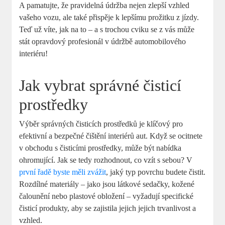
A pamatujte, že pravidelná údržba nejen zlepší vzhled
vašeho vozu, ale také přispěje k lepšímu prožitku z jízdy.
Teď už víte, jak na to – a s trochou cviku se z vás může
stát opravdový profesionál v údržbě automobilového
interiéru!
Jak vybrat správné čisticí
prostředky
Výběr správných čisticích prostředků je klíčový pro
efektivní a bezpečné čištění interiérů aut. Když se ocitnete
v obchodu s čisticími prostředky, může být nabídka
ohromující. Jak se tedy rozhodnout, co vzít s sebou? V
první řadě byste měli zvážit
, jaký typ povrchu budete čistit.
Rozdílné materiály – jako jsou látkové sedačky, kožené
čalounění nebo plastové obložení – vyžadují specifické
čisticí produkty, aby se zajistila jejich jejich trvanlivost a
vzhled.