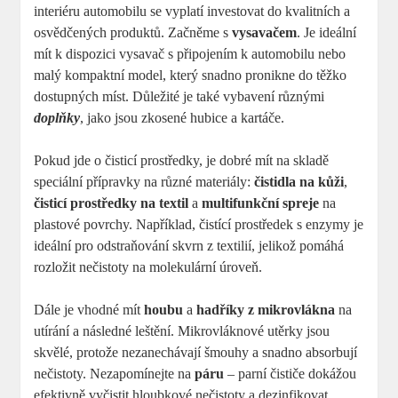
interiéru automobilu se vyplatí investovat do kvalitních a
osvědčených produktů. Začněme s
vysavačem
. Je ideální
mít k dispozici vysavač s připojením k automobilu nebo
malý kompaktní model, který snadno pronikne do těžko
dostupných míst. Důležité je také vybavení různými
doplňky
, jako jsou zkosené hubice a kartáče.
Pokud jde o čisticí prostředky, je dobré mít na skladě
speciální přípravky na různé materiály:
čistidla na kůži
,
čisticí prostředky na textil
a
multifunkční spreje
na
plastové povrchy. Například, čistící prostředek s enzymy je
ideální pro odstraňování skvrn z textilií, jelikož pomáhá
rozložit nečistoty na molekulární úroveň.
Dále je vhodné mít
houbu
a
hadříky z mikrovlákna
na
utírání a následné leštění. Mikrovláknové utěrky jsou
skvělé, protože nezanechávají šmouhy a snadno absorbují
nečistoty. Nezapomínejte na
páru
– parní čističe dokážou
efektivně vyčistit hloubkové nečistoty a dezinfikovat