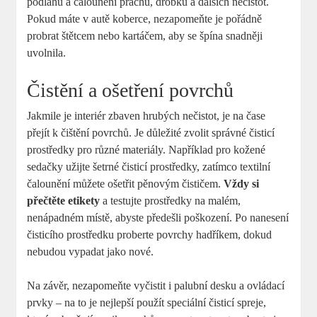
podlahu a čalounění prachu, drobků a dalších nečistot.
Pokud máte v autě koberce, nezapomeňte je pořádně
probrat štětcem nebo kartáčem, aby se špína snadněji
uvolnila.
Čistění a ošetření povrchů
Jakmile je interiér zbaven hrubých nečistot, je na čase
přejít k čištění povrchů. Je důležité zvolit správné čisticí
prostředky pro různé materiály. Například pro kožené
sedačky užijte šetrné čisticí prostředky, zatímco textilní
čalounění můžete ošetřit pěnovým čističem.
Vždy si
přečtěte etikety
a testujte prostředky na malém,
nenápadném místě, abyste předešli poškození. Po nanesení
čisticího prostředku proberte povrchy hadříkem, dokud
nebudou vypadat jako nové.
Na závěr, nezapomeňte vyčistit i palubní desku a ovládací
prvky – na to je nejlepší použít speciální čisticí spreje,