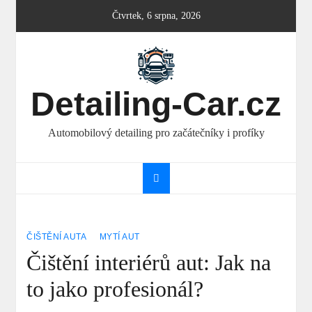
Skip
Čtvrtek, 6 srpna, 2026
to
content
Detailing-Car.cz
Automobilový detailing pro začátečníky i profíky
ČIŠTĚNÍ AUTA
MYTÍ AUT
Čištění interiérů aut: Jak na
to jako profesionál?