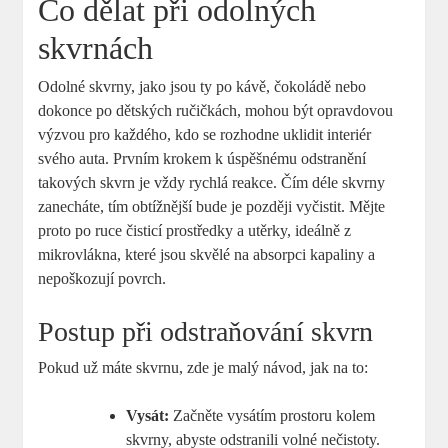
Co dělat při odolných
skvrnách
Odolné skvrny, jako jsou ty po kávě, čokoládě nebo
dokonce po dětských ručičkách, mohou být opravdovou
výzvou pro každého, kdo se rozhodne uklidit interiér
svého auta. Prvním krokem k úspěšnému odstranění
takových skvrn je vždy rychlá reakce. Čím déle skvrny
zanecháte, tím obtížnější bude je později vyčistit. Mějte
proto po ruce čisticí prostředky a utěrky, ideálně z
mikrovlákna, které jsou skvělé na absorpci kapaliny a
nepoškozují povrch.
Postup při odstraňování skvrn
Pokud už máte skvrnu, zde je malý návod, jak na to:
Vysát:
Začněte vysátím prostoru kolem
skvrny, abyste odstranili volné nečistoty.