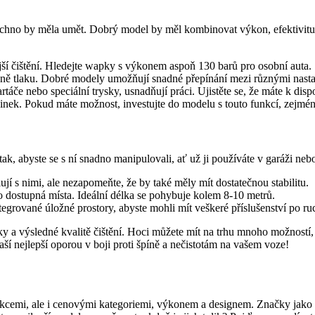
chno by měla umět. Dobrý model by měl kombinovat výkon, efektivitu a 
ější čištění. Hledejte wapky s výkonem aspoň 130 barů pro osobní auta.
ě tlaku. Dobré modely umožňují snadné přepínání mezi různými nastave
artáče nebo speciální trysky, usnadňují práci. Ujistěte se, že máte k dis
účinek. Pokud máte možnost, investujte do modelu s touto funkcí, zejm
k, abyste se s ní snadno manipulovali, ať už ji používáte v garáži nebo 
ují s nimi, ale nezapomeňte, že by také měly mít dostatečnou stabilitu.
 dostupná místa. Ideální délka se pohybuje kolem 8-10 metrů.
ntegrované úložné prostory, abyste mohli mít veškeré příslušenství po r
 a výsledné kvalitě čištění. Hoci můžete mít na trhu mnoho možností,
í nejlepší oporou v boji proti špíně a nečistotám na vašem voze!
nkcemi, ale i cenovými kategoriemi, výkonem a designem. Značky jako K