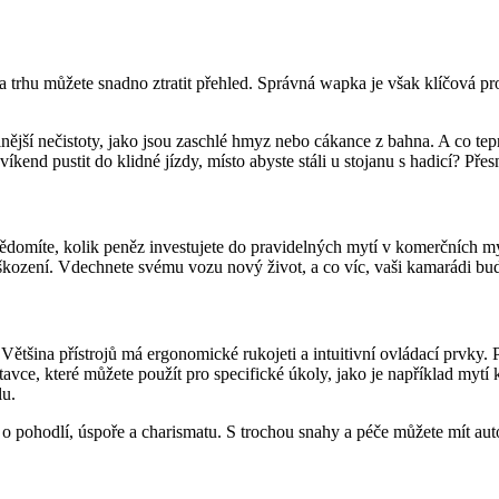
trhu můžete snadno ztratit přehled. Správná wapka je však klíčová pro 
ější nečistoty, jako jsou zaschlé hmyz nebo cákance z bahna. A co teprve
 víkend pustit do klidné jízdy, místo abyste stáli u stojanu s hadicí? P
vědomíte, kolik peněz investujete do pravidelných mytí v komerčních m
ození. Vdechnete svému vozu nový život, a co víc, vaši kamarádi budou
šina přístrojů má ergonomické rukojeti a intuitivní ovládací prvky. Po
stavce, které můžete použít pro specifické úkoly, jako je například my
lu.
 pohodlí, úspoře a charismatu. S trochou snahy a péče můžete mít auto, kt