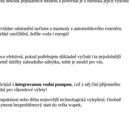
t na několik populárních modelů a porovnat je z hlediska jejich výkonu
vládne odstranění nečistot a mastnoty z automobilového exteriéru.
ké znečištění, šetříte vodu i energii!
ce efektivní, pokud potřebujete důkladně vyčistit i ta nejodolnější
četně údržby zahradního nábytku, tohle je model pro vás.
ichází s
integrovanou vodní pumpou
, což z něj činí příjemného
ální pro víkendové výlety!
ompaktnost nebo třeba nejnovější technologická vylepšení. Osobně
skytnout bezproblémový start do světa wapek.