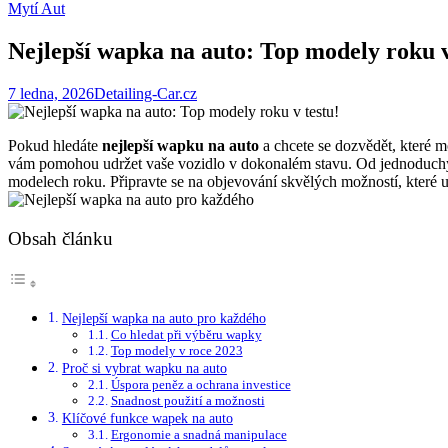
Mytí Aut
Nejlepší wapka na auto: Top modely roku v
7 ledna, 2026
Detailing-Car.cz
Pokud hledáte
nejlepší wapku na auto
a chcete se dozvědět, které m
vám pomohou udržet vaše vozidlo v dokonalém stavu. Od jednoduchých 
modelech roku. Připravte se na objevování skvělých možností, které u
Obsah článku
Nejlepší wapka na auto pro každého
Co hledat při výběru wapky
Top modely v roce 2023
Proč si vybrat wapku na auto
Úspora peněz a ochrana investice
Snadnost použití a možnosti
Klíčové funkce wapek na auto
Ergonomie a snadná manipulace