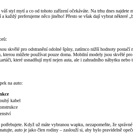
e váš styl mytí a co od tohoto zařízení očekáváte. Na trhu dnes najdete
í a každý preferujeme něco jiného! Přesto se však dají vybrat některé „
orů:
u skvělé pro odstranění odolné špíny, zatímco nižší hodnoty postačí 
 kterou můžete používat pouze doma. Mobilní modely jsou skvělé pro v
rtáči, které usnadňují mytí nejen auta, ale i zahradního nábytku nebo t
apek na auto:
unkce
louhý kabel
konstrukce
enství
ě potřebujete. Když už máte vybranou wapku, nezapomeňte, že správné m
matujte, auto je jako člen rodiny – zaslouží si, aby bylo pravidelně op