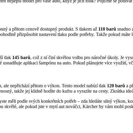
t ten nejlepší model pro vaše auto, když je jich tolik? Pojďme se podíva
konný a přitom cenově dostupný produkt. S tlakem až
110 barů
snadno z
ohodlně přizpůsobit nastavení tlaku podle potřeby. Takže pokud máte leh
ší tlak
145 barů
, což z ní činí skvělou volbu pro náročné úkoly. Je vyso
ré usnadňuje aplikaci šampónu na auto. Pokud plánujete více využití, v
, ale nepřichází přitom o výkon. Tento model nabízí tlak
120 barů
a př
osný, takže jej klidně hodíte do kufru a vyrazíte na cesty. Zkrátka ide
yste měli podle svých konkrétních potřeb – zda hledáte silný výkon, k
sou skvělé, ale pokud jste v mytí aut nováčci, Kärcher by vám mohl po