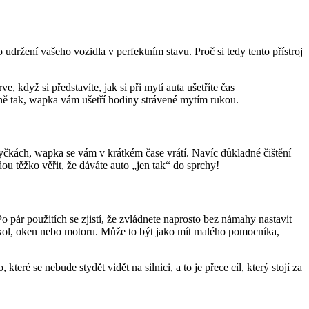
udržení vašeho vozidla v perfektním stavu. Proč si tedy tento přístroj
, když si představíte, jak si při mytí auta ušetříte čas
řesně tak, wapka vám ušetří hodiny strávené mytím rukou.
yčkách, wapka se vám v krátkém čase vrátí. Navíc důkladné čištění
 těžko věřit, že dáváte auto „jen tak“ do sprchy!
 pár použitích se zjistí, že zvládnete naprosto bez námahy nastavit
tí kol, oken nebo motoru. Může to být jako mít malého pomocníka,
eré se nebude stydět vidět na silnici, a to je přece cíl, který stojí za