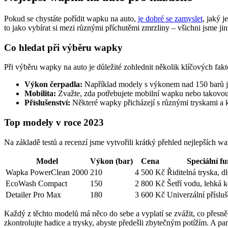
Pokud se chystáte pořídit wapku na auto,
je dobré se zamyslet
, jaký j
to jako vybírat si mezi různými příchutěmi zmrzliny – všichni jsme jin
Co hledat při výběru wapky
Při výběru wapky na auto je důležité zohlednit několik klíčových fakt
Výkon čerpadla:
Například modely s výkonem nad 150 barů jso
Mobilita:
Zvažte, zda potřebujete mobilní wapku nebo takovou,
Příslušenství:
Některé wapky přicházejí s různými tryskami a ka
Top modely v roce 2023
Na základě testů a recenzí jsme vytvořili krátký přehled nejlepších w
Model
Výkon (bar)
Cena
Speciální f
Wapka PowerClean 2000
210
4 500 Kč
Řiditelná tryska, d
EcoWash Compact
150
2 800 Kč
Šetří vodu, lehká 
Detailer Pro Max
180
3 600 Kč
Univerzální přísluš
Každý z těchto modelů má něco do sebe a vyplatí se zvážit, co přesn
zkontrolujte hadice a trysky, abyste předešli zbytečným potížím. A pa