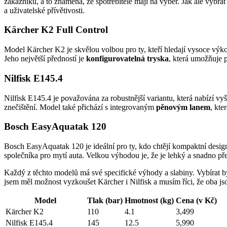
zákazníků, a to znamená, že spotřebitelé mají na výběr. Jak ale vybra
a uživatelské přívětivosti.
Kärcher K2 Full Control
Model Kärcher K2 je skvělou volbou pro ty, kteří hledají vysoce vý
Jeho největší předností je
konfigurovatelná tryska
, která umožňuje p
Nilfisk E145.4
Nilfisk E145.4 je považována za robustnější variantu, která nabízí vyš
znečištění. Model také přichází s integrovaným
pěnovým lanem
, kte
Bosch EasyAquatak 120
Bosch EasyAquatak 120 je ideální pro ty, kdo chtějí kompaktní design
společníka pro mytí auta. Velkou výhodou je, že je lehký a snadno přen
Každý z těchto modelů má své specifické výhody a slabiny. Vybírat b
jsem měl možnost vyzkoušet Kärcher i Nilfisk a musím říci, že oba j
Model
Tlak (bar)
Hmotnost (kg)
Cena (v Kč)
Kärcher K2
110
4.1
3,499
Nilfisk E145.4
145
12.5
5,990