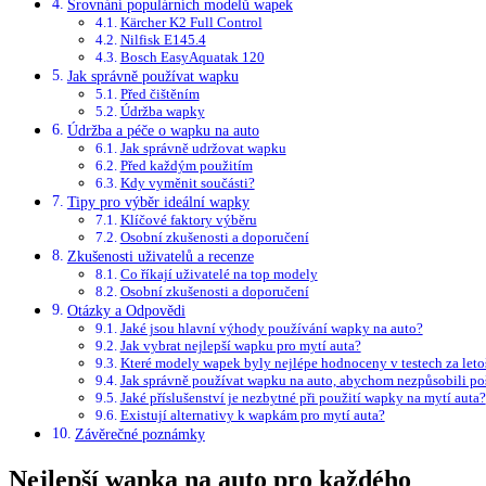
Srovnání populárních modelů wapek
Kärcher K2 Full Control
Nilfisk E145.4
Bosch EasyAquatak 120
Jak správně používat wapku
Před čištěním
Údržba wapky
Údržba a péče o wapku na auto
Jak správně udržovat wapku
Před každým použitím
Kdy vyměnit součásti?
Tipy pro výběr ideální wapky
Klíčové faktory výběru
Osobní zkušenosti a doporučení
Zkušenosti uživatelů a recenze
Co říkají uživatelé na top modely
Osobní zkušenosti a doporučení
Otázky a Odpovědi
Jaké jsou hlavní výhody používání wapky na auto?
Jak vybrat nejlepší wapku pro mytí auta?
Které modely wapek byly nejlépe hodnoceny v testech za leto
Jak správně používat wapku na auto, abychom nezpůsobili p
Jaké příslušenství je nezbytné při použití wapky na mytí auta?
Existují alternativy k wapkám pro mytí auta?
Závěrečné poznámky
Nejlepší wapka na auto pro každého