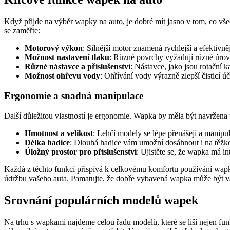
Když přijde na výběr wapky na auto, je dobré mít jasno v tom, co vše
se zaměřte:
Motorový výkon
: Silnější motor znamená rychlejší a efektivn
Možnost nastavení tlaku
: Různé povrchy vyžadují různé úrovn
Různé nástavce a příslušenství
: Nástavce, jako jsou rotační k
Možnost ohřevu vody
: Ohřívání vody výrazně zlepší čisticí 
Ergonomie a snadná manipulace
Další důležitou vlastností je ergonomie. Wapka by měla být navržena ta
Hmotnost a velikost
: Lehčí modely se lépe přenášejí a manipul
Délka hadice
: Dlouhá hadice vám umožní dosáhnout i na těžko
Úložný prostor pro příslušenství
: Ujistěte se, že wapka má i
Každá z těchto funkcí přispívá k celkovému komfortu používání wapky
údržbu vašeho auta. Pamatujte, že dobře vybavená wapka může být vaš
Srovnání populárních modelů wapek
Na trhu s wapkami najdeme celou řadu modelů, které se liší nejen fu