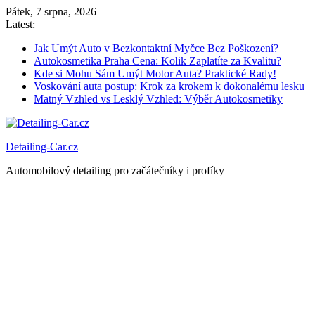
Skip
Pátek, 7 srpna, 2026
to
Latest:
content
Jak Umýt Auto v Bezkontaktní Myčce Bez Poškození?
Autokosmetika Praha Cena: Kolik Zaplatíte za Kvalitu?
Kde si Mohu Sám Umýt Motor Auta? Praktické Rady!
Voskování auta postup: Krok za krokem k dokonalému lesku
Matný Vzhled vs Lesklý Vzhled: Výběr Autokosmetiky
Detailing-Car.cz
Automobilový detailing pro začátečníky i profíky