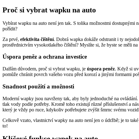
Proč si vybrat wapku na auto
Vybírat wapku na auto není jen tak. S tolika možnostmi dostupnými na 
pořídit?
Za prvé,
efektivita čištění
. Dobrá wapka dokáže odstranit i ty nejodoln
prostřednictvím vysokotlakého čištění? Myslíte si, že byste se měli na
Úspora peněz a ochrana investice
Dalším důvodem, proč si vybrat wapku, je
úspora peněz
. Když si u
pomůže chránit povrch vašeho vozu před korozí a jinými formami pošk
Snadnost použití a možnosti
Moderní wapky jsou navrženy tak, aby byly jednoduché na ovládání. Vět
tlak vody podle potřeby. Kromě toho existují různé příslušenství a ná
který je vždy po ruce, kdykoliv potřebujete zvýšit šmrnc svému vozid
Celkově vzato, vlastnictví wapky na auto není jen o údržbě; je to také o
to!
Klíčové funkce wapek na auto