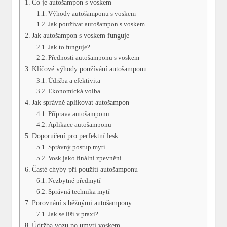
Co je autošampon s voskem
Výhody autošamponu s voskem
Jak používat autošampon s voskem
Jak autošampon s voskem funguje
Jak to funguje?
Přednosti autošamponu s voskem
Klíčové výhody používání autošamponu
Údržba a efektivita
Ekonomická volba
Jak správně aplikovat autošampon
Příprava autošamponu
Aplikace autošamponu
Doporučení pro perfektní lesk
Správný postup mytí
Vosk jako finální zpevnění
Časté chyby při použití autošamponu
Nezbytné předmytí
Správná technika mytí
Porovnání s běžnými autošampony
Jak se liší v praxi?
Údržba vozu po umytí voskem