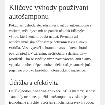
Klíčové výhody používání
autošamponu
Pokud se rozhodujete, zda investovat do autošamponu s
voskem, měli byste mít na paměti několik klíčových
výhod, které tento produkt nabízí. Prvním a asi
nejvýznamnějším přínosem je
ochrana laku a lesku
vozidla
. Vosk vytváří ochrannou vrstvu, která chrání
povrch před UV zářením, nečistotami a dalšími vlivy
prostředí. Tím se zvyšuje trvanlivost vašeho laku a auto
vypadá mnohem lépe mnohem déle, což je samozřejmě
příjemné pro oko každého motoristického nadšence.
Údržba a efektivita
Další výhodou je
snadná aplikace
. Ať už máte zkušenosti
s autodíly nebo ne, použití autošamponu s voskem je
jednoduché a rychlé. Stačí jen smíchat přípravek s vodou,