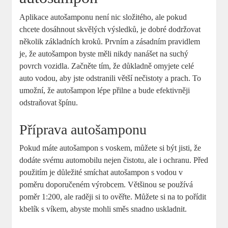
Aplikace autošamponu není nic složitého, ale pokud
chcete dosáhnout skvělých výsledků, je dobré dodržovat
několik základních kroků. Prvním a zásadním pravidlem
je, že autošampon byste měli nikdy nanášet na suchý
povrch vozidla. Začněte tím, že důkladně omyjete celé
auto vodou, aby jste odstranili větší nečistoty a prach. To
umožní, že autošampon lépe přilne a bude efektivněji
odstraňovat špínu.
Příprava autošamponu
Pokud máte autošampon s voskem, můžete si být jisti, že
dodáte svému automobilu nejen čistotu, ale i ochranu. Před
použitím je důležité smíchat autošampon s vodou v
poměru doporučeném výrobcem. Většinou se používá
poměr 1:200, ale raději si to ověřte. Můžete si na to pořídit
kbelík s víkem, abyste mohli směs snadno uskladnit.