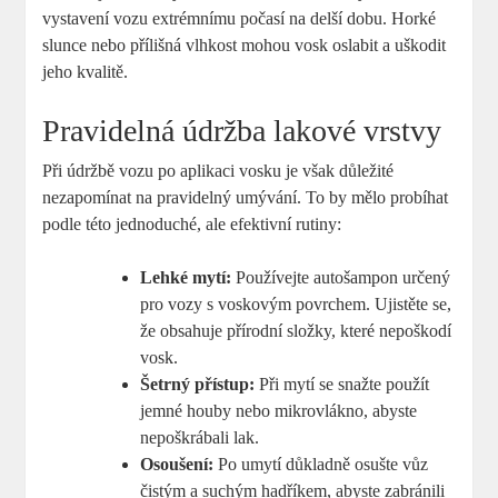
vystavení vozu extrémnímu počasí na delší dobu. Horké
slunce nebo přílišná vlhkost mohou vosk oslabit a uškodit
jeho kvalitě.
Pravidelná údržba lakové vrstvy
Při údržbě vozu po aplikaci vosku je však důležité
nezapomínat na pravidelný umývání. To by mělo probíhat
podle této jednoduché, ale efektivní rutiny:
Lehké mytí:
Používejte autošampon určený
pro vozy s voskovým povrchem. Ujistěte se,
že obsahuje přírodní složky, které nepoškodí
vosk.
Šetrný přístup:
Při mytí se snažte použít
jemné houby nebo mikrovlákno, abyste
nepoškrábali lak.
Osoušení:
Po umytí důkladně osušte vůz
čistým a suchým hadříkem, abyste zabránili