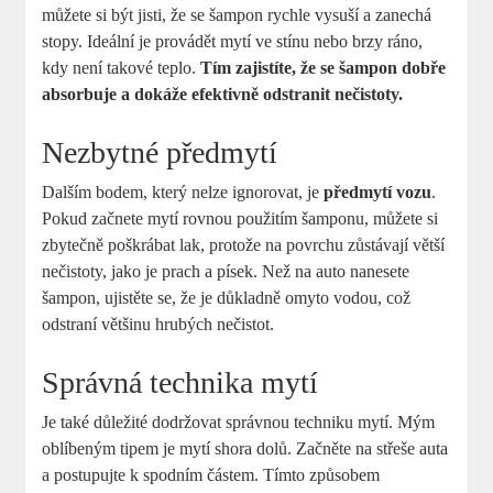
můžete si být jisti, že se šampon rychle vysuší a zanechá
stopy. Ideální je provádět mytí ve stínu nebo brzy ráno,
kdy není takové teplo.
Tím zajistíte, že se šampon dobře
absorbuje a dokáže efektivně odstranit nečistoty.
Nezbytné předmytí
Dalším bodem, který nelze ignorovat, je
předmytí vozu
.
Pokud začnete mytí rovnou použitím šamponu, můžete si
zbytečně poškrábat lak, protože na povrchu zůstávají větší
nečistoty, jako je prach a písek. Než na auto nanesete
šampon, ujistěte se, že je důkladně omyto vodou, což
odstraní většinu hrubých nečistot.
Správná technika mytí
Je také důležité dodržovat správnou techniku mytí. Mým
oblíbeným tipem je mytí shora dolů. Začněte na střeše auta
a postupujte k spodním částem. Tímto způsobem