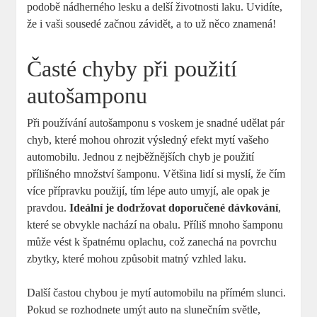
podobě nádherného lesku a delší životnosti laku. Uvidíte,
že i vaši sousedé začnou závidět, a to už něco znamená!
Časté chyby při použití
autošamponu
Při používání autošamponu s voskem je snadné udělat pár
chyb, které mohou ohrozit výsledný efekt mytí vašeho
automobilu. Jednou z nejběžnějších chyb je použití
přílišného množství šamponu. Většina lidí si myslí, že čím
více přípravku použijí, tím lépe auto umyjí, ale opak je
pravdou.
Ideální je dodržovat doporučené dávkování
,
které se obvykle nachází na obalu. Příliš mnoho šamponu
může vést k špatnému oplachu, což zanechá na povrchu
zbytky, které mohou způsobit matný vzhled laku.
Další častou chybou je mytí automobilu na přímém slunci.
Pokud se rozhodnete umýt auto na slunečním světle,