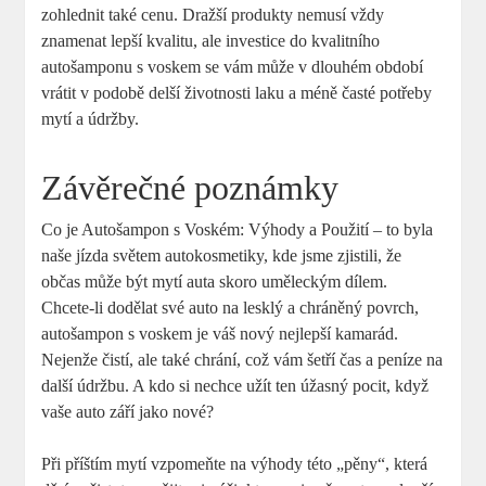
zohlednit také cenu. Dražší produkty nemusí vždy
znamenat lepší kvalitu, ale investice do kvalitního
autošamponu s voskem se vám může v dlouhém období
vrátit v podobě delší životnosti laku a méně časté potřeby
mytí a údržby.
Závěrečné poznámky
Co je Autošampon s Voském: Výhody a Použití – to byla
naše jízda světem autokosmetiky, kde jsme zjistili, že
občas může být mytí auta skoro uměleckým dílem.
Chcete-li dodělat své auto na lesklý a chráněný povrch,
autošampon s voskem je váš nový nejlepší kamarád.
Nejenže čistí, ale také chrání, což vám šetří čas a peníze na
další údržbu. A kdo si nechce užít ten úžasný pocit, když
vaše auto září jako nové?
Při příštím mytí vzpomeňte na výhody této „pěny“, která