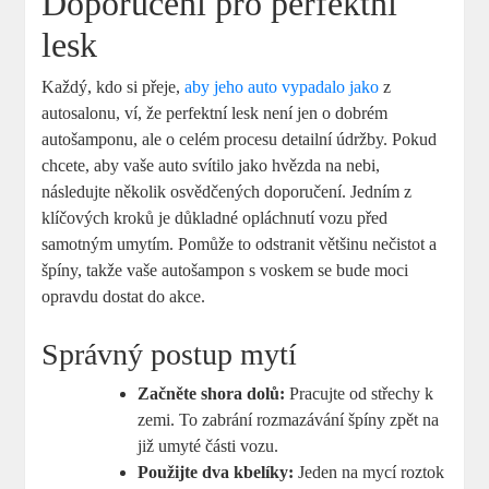
Doporučení pro perfektní
lesk
Každý, kdo si přeje,
aby jeho auto vypadalo jako
z
autosalonu, ví, že perfektní lesk není jen o dobrém
autošamponu, ale o celém procesu detailní údržby. Pokud
chcete, aby vaše auto svítilo jako hvězda na nebi,
následujte několik osvědčených doporučení. Jedním z
klíčových kroků je důkladné opláchnutí vozu před
samotným umytím. Pomůže to odstranit většinu nečistot a
špíny, takže vaše autošampon s voskem se bude moci
opravdu dostat do akce.
Správný postup mytí
Začněte shora dolů:
Pracujte od střechy k
zemi. To zabrání rozmazávání špíny zpět na
již umyté části vozu.
Použijte dva kbelíky:
Jeden na mycí roztok