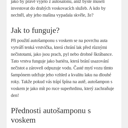
jako by právě vyjelo z autosalonu, aniž byste museli
investovat do drahých voskovacích služeb. A kdo by
nechtěl, aby jeho mašina vypadala skvěle, že?
Jak to funguje?
Při použití autošamponu s voskem se na povrchu auta
vytváří tenká vrstvička, která chrání lak před různými
nečistotami, jako jsou prach, pyl nebo drobné škrábance.
Tato vrstva funguje jako bariéra, která brání usazování
nečistot a zároveň odpuzuje vodu. Časté mytí vozu tímto
šampónem udržuje jeho vzhled a kvalitu laku na dlouhé
roky. Takže pokud vás trápí špína na autě, autošampon s
voskem je jako mít po ruce superhrdinu, který zachraňuje
den!
Přednosti autošamponu s
voskem