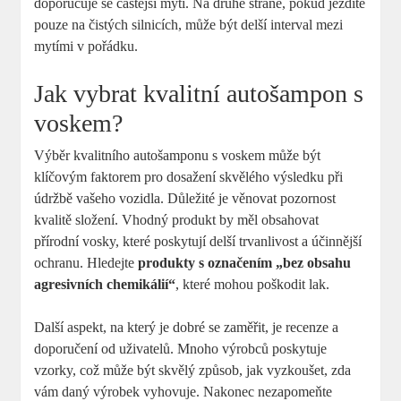
doporučuje se častější mytí. Na druhé straně, pokud jezdíte
pouze na čistých silnicích, může být delší interval mezi
mytími v pořádku.
Jak vybrat kvalitní autošampon s
voskem?
Výběr kvalitního autošamponu s voskem může být
klíčovým faktorem pro dosažení skvělého výsledku při
údržbě vašeho vozidla. Důležité je věnovat pozornost
kvalitě složení. Vhodný produkt by měl obsahovat
přírodní vosky, které poskytují delší trvanlivost a účinnější
ochranu. Hledejte
produkty s označením „bez obsahu
agresivních chemikálií“
, které mohou poškodit lak.
Další aspekt, na který je dobré se zaměřit, je recenze a
doporučení od uživatelů. Mnoho výrobců poskytuje
vzorky, což může být skvělý způsob, jak vyzkoušet, zda
vám daný výrobek vyhovuje. Nakonec nezapomeňte