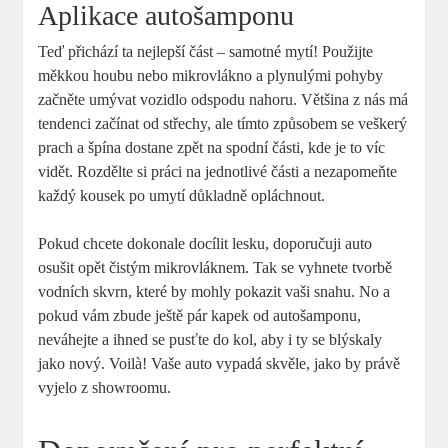
Aplikace autošamponu
Teď přichází ta nejlepší část – samotné mytí! Použijte
měkkou houbu nebo mikrovlákno a plynulými pohyby
začněte umývat vozidlo odspodu nahoru. Většina z nás má
tendenci začínat od střechy, ale tímto způsobem se veškerý
prach a špína dostane zpět na spodní části, kde je to víc
vidět. Rozdělte si práci na jednotlivé části a nezapomeňte
každý kousek po umytí důkladně opláchnout.
Pokud chcete dokonale docílit lesku, doporučuji auto
osušit opět čistým mikrovláknem. Tak se vyhnete tvorbě
vodních skvrn, které by mohly pokazit vaši snahu. No a
pokud vám zbude ještě pár kapek od autošamponu,
neváhejte a ihned se pusťte do kol, aby i ty se blýskaly
jako nový. Voilà! Vaše auto vypadá skvěle, jako by právě
vyjelo z showroomu.