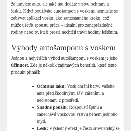
že umyjete auto, ale také mu dodáte vrstvu ochrany a
lesku. Když používáte autošampon s voskem, nemusíte se
zabývat aplikací vosku jako samostatného kroku, což
může ušetřit spoustu práce – ideální pro zaneprázdněné
rodiny nebo ty, kteří prostě nechtějí trávit hodiny leštěním.
Výhody autošamponu s voskem
Jednou z největších výhod autošamponu s voskem je jeho
účinnost
. Zde je několik zajímavých benefitů, které tento
produkt přináší:
Ochrana laku:
Vosk chrání barvu vašeho
auta před škodlivými UV zářeními a
nečistotami z prostředí.
Snadné použití:
Rozpouští špínu a
zanechává voskovou vrstvu během jednoho
mytí.
Lesk:
Výsledný efekt je často srovnatelný se