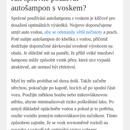
autošampon s voskem?
Správné používání autošamponu s voskem je klíčové pro
dosažení optimálních výsledků. Nejprve doporučujeme
umýt auto vodou,
aby se odstranily větší nečistoty
a prach.
Poté nalijte autošampon do kbelíku s vodou, přičemž
dodržujte doporučené dávkování uvedené výrobcem na
obalu. Je důležité mít na paměti, že příliš velké množství
šamponu může způsobit vznik pěny, která sice vypadá
atraktivně, ale nemusí být efektivní.
Mytí by mělo probíhat od shora dolů. Takže začněte
střechou, pokračujte po kapotě, bocích až po spodní části
vozu. Použijte měkkou houbu nebo mikrovláknovou
utěrku, abyste minimalizovali riziko poškrábání laku. Po
umytí důkladně opláchněte vodou a pokud je to potřeba,
osušte vozidlo jemným mikrovláknovým ručníkem. Tímto
způsobem zajistíte, že se vosk rovnoměrně rozloží na
povrchu a vytvoří tak optimální vrstvu ochrany.