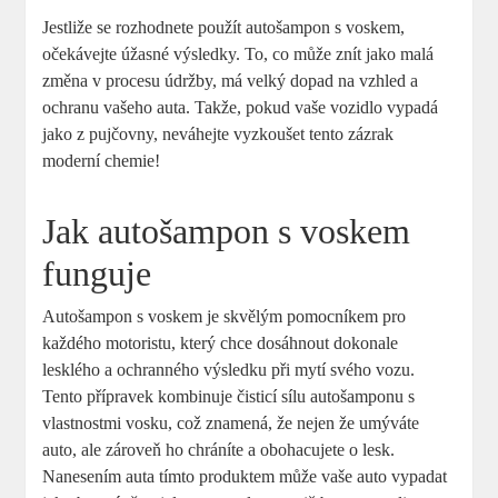
Jestliže se rozhodnete použít autošampon s voskem,
očekávejte úžasné výsledky. To, co může znít jako malá
změna v procesu údržby, má velký dopad na vzhled a
ochranu vašeho auta. Takže, pokud vaše vozidlo vypadá
jako z pujčovny, neváhejte vyzkoušet tento zázrak
moderní chemie!
Jak autošampon s voskem
funguje
Autošampon s voskem je skvělým pomocníkem pro
každého motoristu, který chce dosáhnout dokonale
lesklého a ochranného výsledku při mytí svého vozu.
Tento přípravek kombinuje čisticí sílu autošamponu s
vlastnostmi vosku, což znamená, že nejen že umýváte
auto, ale zároveň ho chráníte a obohacujete o lesk.
Nanesením auta tímto produktem může vaše auto vypadat