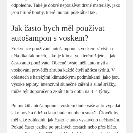
odpoledne. Také je dobré nepoužívat drsné materiály, jako
jsou hrubé houby, které mohou poškrábat lak.
Jak často bych měl používat
autošampon s voskem?
Frekvence používání autošamponu s voskem závisí na
několika faktorech, jako je klima, ve kterém žijete, a jak
často auto používáte. Obecně byste měli auto mytí a
voskování provádět zhruba každé čtyři až šest týdnů. V
oblastech s harskými klimatickými podmínkami, jako jsou
vysoké teploty, intenzivní slunečné záření a silné srážky,
může být doporučeno zkrátit tuto dobu na 3–4 týdny.
Po použití autošamponu s voskem bude vaše auto vypadat
jako nové a údržba laku bude mnohem snazší. Člověk by
měl také zohlednit, jak často je auto vystaveno nečistotám.
Pokud často jezdíte po prašných cestách nebo přes bláto,