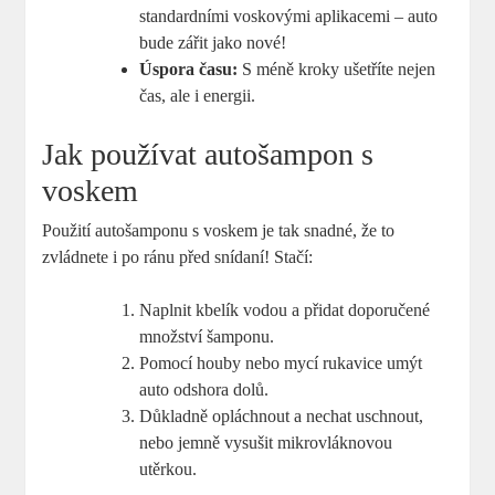
standardními voskovými aplikacemi – auto
bude zářit jako nové!
Úspora času:
S méně kroky ušetříte nejen
čas, ale i energii.
Jak používat autošampon s
voskem
Použití autošamponu s voskem je tak snadné, že to
zvládnete i po ránu před snídaní! Stačí:
Naplnit kbelík vodou a přidat doporučené
množství šamponu.
Pomocí houby nebo mycí rukavice umýt
auto odshora dolů.
Důkladně opláchnout a nechat uschnout,
nebo jemně vysušit mikrovláknovou
utěrkou.