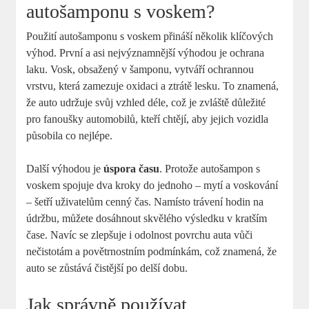
autošamponu s voskem?
Použití autošamponu s voskem přináší několik klíčových
výhod. První a asi nejvýznamnější výhodou je ochrana
laku. Vosk, obsažený v šamponu, vytváří ochrannou
vrstvu, která zamezuje oxidaci a ztrátě lesku. To znamená,
že auto udržuje svůj vzhled déle, což je zvláště důležité
pro fanoušky automobilů, kteří chtějí, aby jejich vozidla
působila co nejlépe.
Další výhodou je
úspora času
. Protože autošampon s
voskem spojuje dva kroky do jednoho – mytí a voskování
– šetří uživatelům cenný čas. Namísto trávení hodin na
údržbu, můžete dosáhnout skvělého výsledku v kratším
čase. Navíc se zlepšuje i odolnost povrchu auta vůči
nečistotám a povětrnostním podmínkám, což znamená, že
auto se zůstává čistější po delší dobu.
Jak správně používat