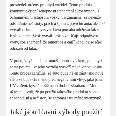
prostředek určený pro mytí vozidel. Tento produkt
kombinuje čisticí schopnosti standardní autošamponu s
ochrannými vlastnostmi vosku. To znamená, že nejenže
odstraňuje nečistoty, prach a špínu z povrchu auta, ale také
vytváří ochrannou vrstvu, která pomáhá udržovat lak v
lepší kondici. Vosk vytváří lesk a zajišťuje odpudivost
vody, což znamená, že raindrops a další kapaliny se lépe
odrážejí od laku.
V praxi, když použijete autošampon s voskem, po umytí
se na povrchu vašeho vozidla vytvoří tenká vrstva vosku.
Tento proces zaručuje, že auto bude nejen zářit jako nové,
ale také bude chráněno před negativními vlivy, jako jsou
UV záření, kyselé deště nebo drobné škrábance. Mnoho
uživatelů tvrdí, že po použití takového produktu se auto
snadno čistí a nečistoty se shromažďují méně intenzivně.
Jaké jsou hlavní výhody použití