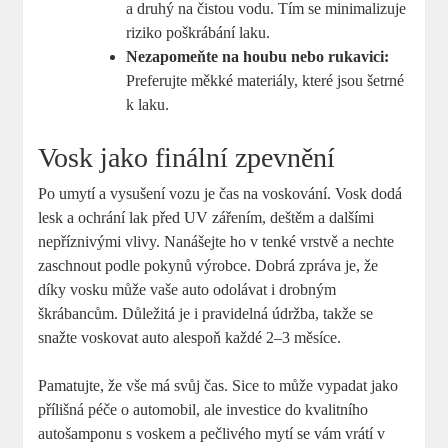
a druhý na čistou vodu. Tím se minimalizuje
riziko poškrábání laku.
Nezapomeňte na houbu nebo rukavici:
Preferujte měkké materiály, které jsou šetrné
k laku.
Vosk jako finální zpevnění
Po umytí a vysušení vozu je čas na voskování. Vosk dodá
lesk a ochrání lak před UV zářením, deštěm a dalšími
nepříznivými vlivy. Nanášejte ho v tenké vrstvě a nechte
zaschnout podle pokynů výrobce. Dobrá zpráva je, že
díky vosku může vaše auto odolávat i drobným
škrábancům. Důležitá je i pravidelná údržba, takže se
snažte voskovat auto alespoň každé 2–3 měsíce.
Pamatujte, že vše má svůj čas. Sice to může vypadat jako
přílišná péče o automobil, ale investice do kvalitního
autošamponu s voskem a pečlivého mytí se vám vrátí v