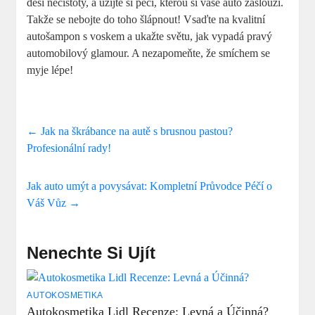
děsí nečistoty, a užijte si péči, kterou si vaše auto zaslouží.
Takže se nebojte do toho šlápnout! Vsaďte na kvalitní
autošampon s voskem a ukažte světu, jak vypadá pravý
automobilový glamour. A nezapomeňte, že smíchem se
myje lépe!
←
Jak na škrábance na autě s brusnou pastou?
Profesionální rady!
Jak auto umýt a povysávat: Kompletní Průvodce Péčí o
Váš Vůz
→
Nenechte Si Ujít
AUTOKOSMETIKA
Autokosmetika Lidl Recenze: Levná a Účinná?