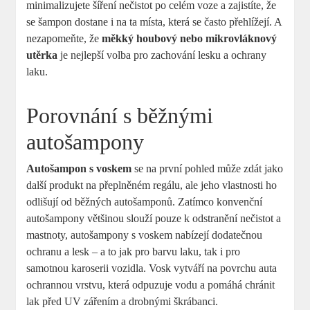
minimalizujete šíření nečistot po celém voze a zajistíte, že
se šampon dostane i na ta místa, která se často přehlížejí. A
nezapomeňte, že
měkký houbový nebo mikrovláknový
utěrka
je nejlepší volba pro zachování lesku a ochrany
laku.
Porovnání s běžnými
autošampony
Autošampon s voskem
se na první pohled může zdát jako
další produkt na přeplněném regálu, ale jeho vlastnosti ho
odlišují od běžných autošamponů. Zatímco konvenční
autošampony většinou slouží pouze k odstranění nečistot a
mastnoty, autošampony s voskem nabízejí dodatečnou
ochranu a lesk – a to jak pro barvu laku, tak i pro
samotnou karoserii vozidla. Vosk vytváří na povrchu auta
ochrannou vrstvu, která odpuzuje vodu a pomáhá chránit
lak před UV zářením a drobnými škrábanci.