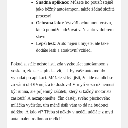
Snadná aplikace
: Můžete ho použít stejně
jako běžný autošampon, takže žádné složité
procesy!
Ochrana laku
: Vytváří ochrannou vrstvu,
která pomůže udržovat vaše auto v dobrém
stavu.
Lepší lesk
: Auto nejen umyjete, ale také
dodáte lesk a atraktivní vzhled.
Pokud si stále nejste jistí, zda vyzkoušet autošampon s
voskem, zkuste si představit, jak by vaše auto mohlo
vypadat po aplikaci. Můžete si být jisti, že lidé na ulici se
za vámi obDIVnují, a to doslova! V mytí vozu už nemusí
být rutina, ale příjemný zážitek, který si každý motorista
zaslouží. A nezapomeňte: čím častěji svého plechového
miláčka vyčistíte, tím méně úsilí vám to dá na budoucí
údržbu. A kdo ví? Třeba si někdy v neděli uděláte z mytí
auta malou rodinnou tradici!