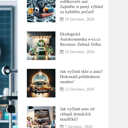
ostřikovače aut:
Zajistěte si jasný výhled
za každého počasí!
19 července, 2026
Ekologická
Autokosmetika e-cs.cz
Recenze: Zelená Volba
19 července, 2026
Jak vyčistit sklo u auta?
Dokonalá průhlednost
snadno!
12 července, 2026
Jak vyčistit auto od
chlupů domácích
mazlíčků?
7 července, 2026