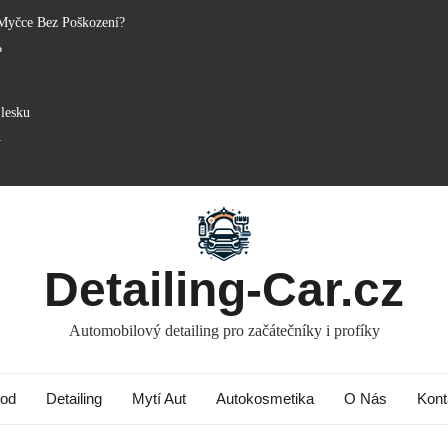
Myčce Bez Poškození?
?
lesku
y
Detailing-Car.cz
Automobilový detailing pro začátečníky i profíky
od
Detailing
Mytí Aut
Autokosmetika
O Nás
Kont