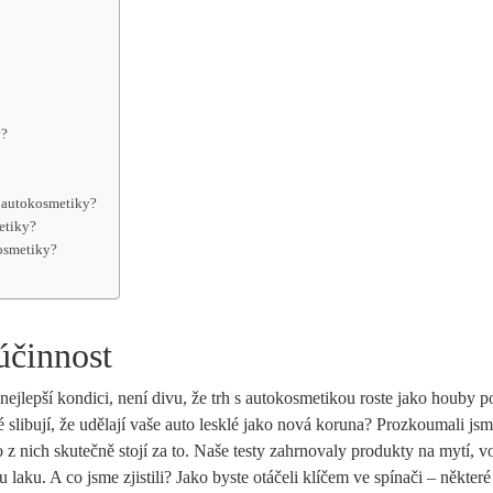
y?
í autokosmetiky?
etiky?
kosmetiky?
účinnost
ejlepší kondici, není divu, že trh s autokosmetikou roste jako houby po
 slibují, že udělají vaše auto lesklé jako nová koruna? Prozkoumali js
o z nich skutečně stojí za to. Naše testy zahrnovaly produkty na mytí, 
u laku. A co jsme zjistili? Jako byste otáčeli klíčem ve spínači – někter