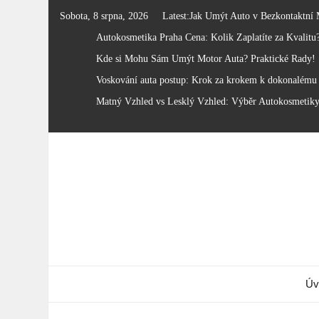
Skip
Sobota, 8 srpna, 2026
Latest:
Jak Umýt Auto v Bezkontaktní 
to
Autokosmetika Praha Cena: Kolik Zaplatíte za Kvalitu
content
Kde si Mohu Sám Umýt Motor Auta? Praktické Rady!
Voskování auta postup: Krok za krokem k dokonalému 
Matný Vzhled vs Lesklý Vzhled: Výběr Autokosmetik
Úv