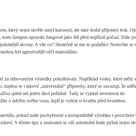
m, který nejen skvěle umyl karoserii, ale také dodal příjemný lesk. Op
tento šampon opravdu fungoval jako štít před nepřízní počasí. Dále j
y nejodolnější skvrny. A víte co? Skutečně se mu to podařilo! Nenechte se 
y mohou být agresivnější vůči materiálům.
teré za slibovanými výsledky pokulhávaly. Například vosky, které měly 
, najdou se i takové „univerzální“ přípravky, které se zavazují, že uděla
ážou splnit ani jeden úkol pořádně. Tady se vyplatí investovat do
te o údržbu svého vozu, lepší je vybrat si kvalitu před kvantitou.
teriálu, pokud máte pochybnosti o kompatibilitě výrobku s povrchem
 zdraví. S těmito tipy a znalostmi se váš automobil bude pyšnit nejen s