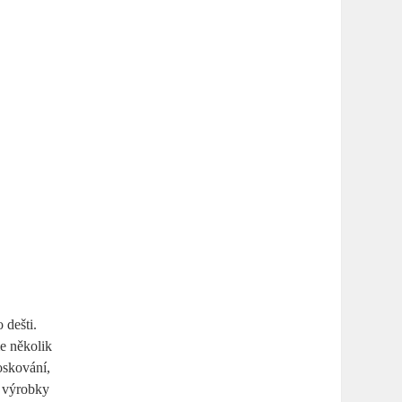
 dešti.
me několik
voskování,
é výrobky