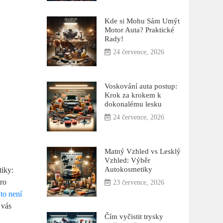
Kde si Mohu Sám Umýt
Motor Auta? Praktické
Rady!
24 července, 2026
Voskování auta postup:
Krok za krokem k
dokonalému lesku
24 července, 2026
Matný Vzhled vs Lesklý
Vzhled: Výběr
Autokosmetiky
tiky:
pro
23 července, 2026
to není
 vás
Čím vyčistit trysky