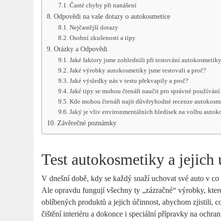
Časté chyby při nanášení
Odpovědi na vaše dotazy o autokosmetice
Nejčastější dotazy
Osobní zkušenosti a tipy
Otázky a Odpovědi
Jaké faktory jsme zohlednili při testování autokosmetik
Jaké výrobky autokosmetiky jsme testovali a proč?
Jaké výsledky nás v testu překvapily a proč?
Jaké tipy se mohou čtenáři naučit pro správné používán
Kde mohou čtenáři najít důvěryhodné recenze autokosm
Jaký je vliv environmentálních hledisek na volbu auto
Závěrečné poznámky
Test autokosmetiky a jejich 
V dnešní době, kdy se každý snaží uchovat své auto v co n
Ale opravdu fungují všechny ty „zázračné“ výrobky, které
oblíbených produktů a jejich účinnost, abychom zjistili, c
čištění interiéru a dokonce i speciální přípravky na ochran