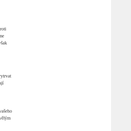
roti
sme
však
vytrvat
jí
 vašeho
kvělým