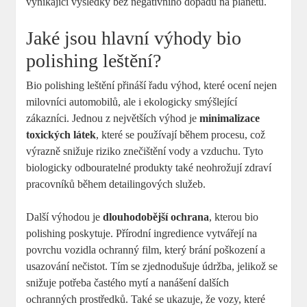
vynikající výsledky bez negativního dopadu na planetu.
Jaké jsou hlavní výhody bio
polishing leštění?
Bio polishing leštění přináší řadu výhod, které ocení nejen
milovníci automobilů, ale i ekologicky smýšlející
zákazníci. Jednou z největších výhod je
minimalizace
toxických látek
, které se používají během procesu, což
výrazně snižuje riziko znečištění vody a vzduchu. Tyto
biologicky odbouratelné produkty také neohrožují zdraví
pracovníků během detailingových služeb.
Další výhodou je
dlouhodobější ochrana
, kterou bio
polishing poskytuje. Přírodní ingredience vytvářejí na
povrchu vozidla ochranný film, který brání poškození a
usazování nečistot. Tím se zjednodušuje údržba, jelikož se
snižuje potřeba častého mytí a nanášení dalších
ochranných prostředků. Také se ukazuje, že vozy, které