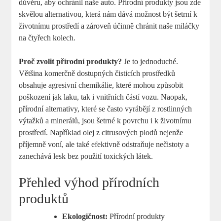
důvěru, aby ochránil naše auto. Přírodní produkty jsou zde
skvělou alternativou, která nám dává možnost být šetrní k
životnímu prostředí a zároveň účinně chránit naše miláčky
na čtyřech kolech.
Proč zvolit přírodní produkty?
Je to jednoduché.
Většina komerčně dostupných čisticích prostředků
obsahuje agresivní chemikálie, které mohou způsobit
poškození jak laku, tak i vnitřních částí vozu. Naopak,
přírodní alternativy, které se často vyrábějí z rostlinných
výtažků a minerálů, jsou šetrné k povrchu i k životnímu
prostředí. Například olej z citrusových plodů nejenže
příjemně voní, ale také efektivně odstraňuje nečistoty a
zanechává lesk bez použití toxických látek.
Přehled výhod přírodních
produktů
Ekologičnost:
Přírodní produkty