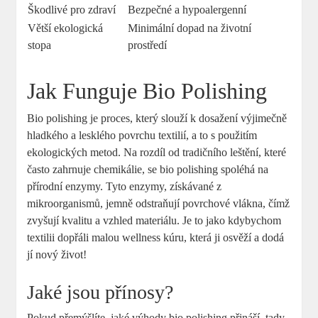
Škodlivé pro zdraví
Bezpečné a hypoalergenní
Větší ekologická
Minimální dopad na životní
stopa
prostředí
Jak Funguje Bio Polishing
Bio polishing je proces, který slouží k dosažení výjimečně
hladkého a lesklého povrchu textilií, a to s použitím
ekologických metod. Na rozdíl od tradičního leštění, které
často zahrnuje chemikálie, se bio polishing spoléhá na
přírodní enzymy. Tyto enzymy, získávané z
mikroorganismů, jemně odstraňují povrchové vlákna, čímž
zvyšují kvalitu a vzhled materiálu. Je to jako kdybychom
textilii dopřáli malou wellness kúru, která ji osvěží a dodá
jí nový život!
Jaké jsou přínosy?
Pokud přemýšlíte, jaké výhody bio polishing přináší, tady