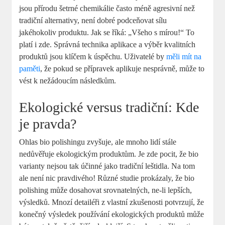
jsou přírodu šetrné chemikálie často méně agresivní než
tradiční alternativy, není dobré podceňovat sílu
jakéhokoliv produktu. Jak se říká: „Všeho s mírou!“ To
platí i zde. Správná technika aplikace a výběr kvalitních
produktů jsou klíčem k úspěchu. Uživatelé by
měli mít na
paměti
, že pokud se přípravek aplikuje nesprávně, může to
vést k nežádoucím následkům.
Ekologické versus tradiční: Kde
je pravda?
Ohlas bio polishingu zvyšuje, ale mnoho lidí stále
nedůvěřuje ekologickým produktům. Je zde pocit, že bio
varianty nejsou tak účinné jako tradiční leštidla. Na tom
ale není nic pravdivého! Různé studie prokázaly, že bio
polishing může dosahovat srovnatelných, ne-li lepších,
výsledků. Mnozí detailéři z vlastní zkušenosti potvrzují, že
konečný výsledek používání ekologických produktů může