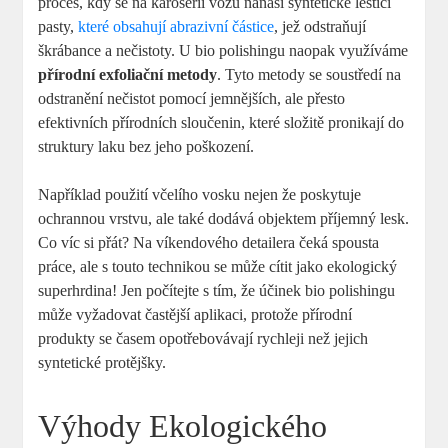
proces, kdy se na karoserii vozu nanáší syntetické lešticí
pasty,
které obsahují abrazivní částice
, jež odstraňují
škrábance a nečistoty. U bio polishingu naopak využíváme
přírodní exfoliační metody
. Tyto metody se soustředí na
odstranění nečistot pomocí jemnějších, ale přesto
efektivních přírodních sloučenin, které složitě pronikají do
struktury laku bez jeho poškození.
Například použití včelího vosku nejen že poskytuje
ochrannou vrstvu, ale také dodává objektem příjemný lesk.
Co víc si přát? Na víkendového detailera čeká spousta
práce, ale s touto technikou se může cítit jako ekologický
superhrdina! Jen počítejte s tím, že účinek bio polishingu
může vyžadovat častější aplikaci, protože přírodní
produkty se časem opotřebovávají rychleji než jejich
syntetické protějšky.
Výhody Ekologického