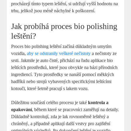
procházejí tímto typem leštění, si udržují vyšší hodnotu na
trhu, jelikož jsou méně náchylné k poškození.
Jak probíhá proces bio polishing
leštění?
Proces bio polishing leštění začíná důkladným umytím
vozidla,
aby se odstranily veškeré nečistoty
a nečistoty ze
srsti. Jakmile je auto čisté, přichází na řadu aplikace bio
leštících prostředků, které jsou obvykle na bázi přírodních
ingrediencí. Tyto prostředky se nanáší pomocí měkkých
hadříků nebo strojů vybavených specifickými leštícími
kotouči, které šetrně pracují s lakem vozu.
Důležitou součástí celého procesu je také
kontrola a
opakování
, během které se pracovníci zaměřují na detaily.
Důkladně kontrolují, zda je lak rovnoměrně leštěný a
chráněný, a případně aplikují další vrstvy pro zajištění
optimálních výsledků. Po dokončení leštění je vozidlo