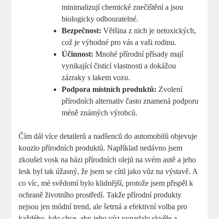
minimalizují chemické znečištění a jsou
biologicky odbouratelné.
Bezpečnost:
Většina z nich je netoxických,
což je výhodné pro vás a vaši rodinu.
Účinnost:
Mnohé přírodní přísady mají
vynikající čisticí vlastnosti a dokážou
zázraky s lakem vozu.
Podpora místních produktů:
Zvolení
přírodních alternativ často znamená podporu
méně známých výrobců.
Čím dál více detailerů a nadšenců do automobilů objevuje
kouzlo přírodních produktů. Například nedávno jsem
zkoušel vosk na bázi přírodních olejů na svém autě a jeho
lesk byl tak úžasný, že jsem se cítil jako vůz na výstavě. A
co víc, mé svědomí bylo klidnější, protože jsem přispěl k
ochraně životního prostředí. Takže přírodní produkty
nejsou jen módní trend, ale šetrná a efektivní volba pro
každého, kdo chce, aby jeho vůz vypadalo skvěle a