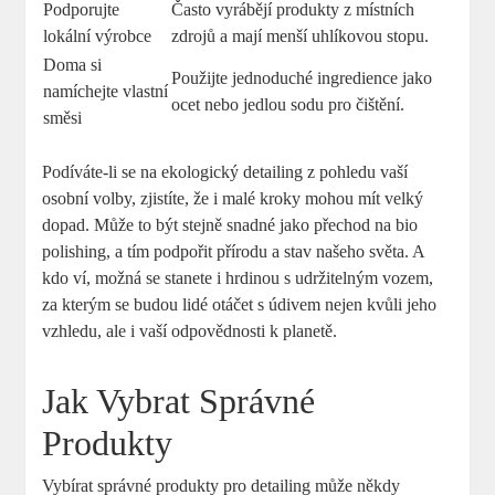
Podporujte
Často vyrábějí produkty z místních
lokální výrobce
zdrojů a mají menší uhlíkovou stopu.
Doma si
Použijte jednoduché ingredience jako
namíchejte vlastní
ocet nebo jedlou sodu pro čištění.
směsi
Podíváte-li se na ekologický detailing z pohledu vaší
osobní volby, zjistíte, že i malé kroky mohou mít velký
dopad. Může to být stejně snadné jako přechod na bio
polishing, a tím podpořit přírodu a stav našeho světa. A
kdo ví, možná se stanete i hrdinou s udržitelným vozem,
za kterým se budou lidé otáčet s údivem nejen kvůli jeho
vzhledu, ale i vaší odpovědnosti k planetě.
Jak Vybrat Správné
Produkty
Vybírat správné produkty pro detailing může někdy