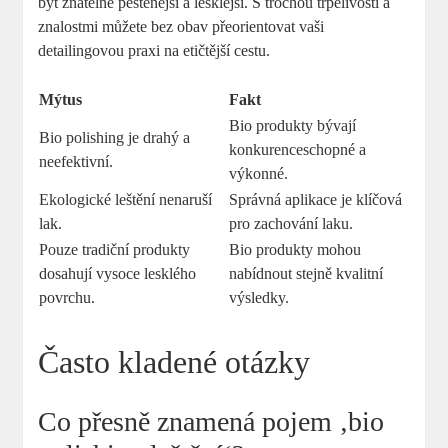
být znatelně pěstěnější a lesklejší. S trochou trpělivosti a
znalostmi můžete bez obav přeorientovat vaši
detailingovou praxi na etičtější cestu.
Mýtus
Fakt
Bio produkty bývají
Bio polishing je drahý a
konkurenceschopné a
neefektivní.
výkonné.
Ekologické leštění nenaruší
Správná aplikace je klíčová
lak.
pro zachování laku.
Pouze tradiční produkty
Bio produkty mohou
dosahují vysoce lesklého
nabídnout stejně kvalitní
povrchu.
výsledky.
Často kladené otázky
Co přesně znamená pojem ‚bio