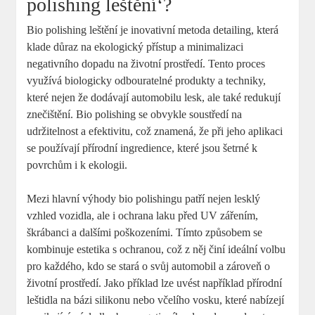
polishing leštění‘?
Bio polishing leštění je inovativní metoda detailing, která
klade důraz na ekologický přístup a minimalizaci
negativního dopadu na životní prostředí. Tento proces
využívá biologicky odbouratelné produkty a techniky,
které nejen že dodávají automobilu lesk, ale také redukují
znečištění. Bio polishing se obvykle soustředí na
udržitelnost a efektivitu, což znamená, že při jeho aplikaci
se používají přírodní ingredience, které jsou šetrné k
povrchům i k ekologii.
Mezi hlavní výhody bio polishingu patří nejen lesklý
vzhled vozidla, ale i ochrana laku před UV zářením,
škrábanci a dalšími poškozeními. Tímto způsobem se
kombinuje estetika s ochranou, což z něj činí ideální volbu
pro každého, kdo se stará o svůj automobil a zároveň o
životní prostředí. Jako příklad lze uvést například přírodní
leštidla na bázi silikonu nebo včelího vosku, které nabízejí