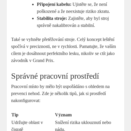
Připojení kabelu:
Ujistěte se, že není
poškozené a že neexistuje riziko zkratu.
Stabilita stroje:
Zajistěte, aby byl stroj
správně nakalibrován a stabilní.
Také se vyhněte přetěžování stroje. Celý koncept leštění
spočívá v preciznosti, ne v rychlosti. Pamatujte, že vaším
cílem je dosáhnout perfektního lesku, nikoliv se ctít jako
závodník v Grand Prix.
Správné pracovní prostředí
Pracovní místo by mělo být uspořádáno s ohledem na
prevenci nehod. Zde je několik tipů, jak si prostředí
nakonfigurovat:
Tip
Význam
Udržujte oblast v
Snížení rizika uklouznutí nebo
čistotě
pádu.