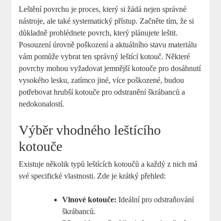
Leštění povrchu je proces, který si žádá nejen správné
nástroje, ale také systematický přístup. Začněte tím, že si
důkladně prohlédnete povrch, který plánujete leštit.
Posouzení úrovně poškození a aktuálního stavu materiálu
vám pomůže vybrat ten správný leštící kotouč. Některé
povrchy mohou vyžadovat jemnější kotouče pro dosáhnutí
vysokého lesku, zatímco jiné, více poškozené, budou
potřebovat hrubší kotouče pro odstranění škrábanců a
nedokonalostí.
Výběr vhodného leštícího
kotouče
Existuje několik typů leštících kotoučů a každý z nich má
své specifické vlastnosti. Zde je krátký přehled:
Vlnové kotouče:
Ideální pro odstraňování
škrábanců.