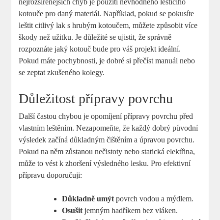
nejrozšířenějších chyb je použití nevhodného leštícího
kotouče pro daný materiál. Například, pokud se pokusíte
leštit citlivý lak s hrubým kotoučem, můžete způsobit více
škody než užitku. Je důležité se ujistit, že správně
rozpoznáte jaký kotouč bude pro váš projekt ideální.
Pokud máte pochybnosti, je dobré si přečíst manuál nebo
se zeptat zkušeného kolegy.
Důležitost přípravy povrchu
Další častou chybou je opomíjení přípravy povrchu před
vlastním leštěním. Nezapomeňte, že každý dobrý původní
výsledek začíná důkladným čištěním a úpravou povrchu.
Pokud na něm zůstanou nečistoty nebo statická elektřina,
může to vést k zhoršení výsledného lesku. Pro efektivní
přípravu doporučuji:
Důkladně umýt
povrch vodou a mýdlem.
Osušit
jemným hadříkem bez vláken.