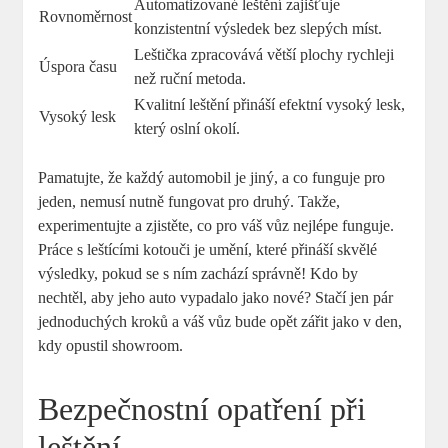
Automatizované leštění zajišťuje
Rovnoměrnost
konzistentní výsledek bez slepých míst.
Leštička zpracovává větší plochy rychleji
Úspora času
než ruční metoda.
Kvalitní leštění přináší efektní vysoký lesk,
Vysoký lesk
který oslní okolí.
Pamatujte, že každý automobil je jiný, a co funguje pro
jeden, nemusí nutně fungovat pro druhý. Takže,
experimentujte a zjistěte, co pro váš vůz nejlépe funguje.
Práce s leštícími kotouči je umění, které přináší skvělé
výsledky, pokud se s ním zachází správně! Kdo by
nechtěl, aby jeho auto vypadalo jako nové? Stačí jen pár
jednoduchých kroků a váš vůz bude opět zářit jako v den,
kdy opustil showroom.
Bezpečnostní opatření při
leštění