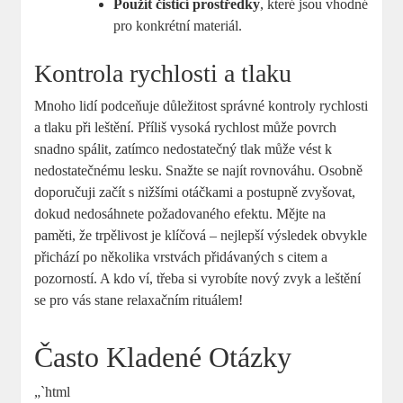
Použít čisticí prostředky
, které jsou vhodné
pro konkrétní materiál.
Kontrola rychlosti a tlaku
Mnoho lidí podceňuje důležitost správné kontroly rychlosti
a tlaku při leštění. Příliš vysoká rychlost může povrch
snadno spálit, zatímco nedostatečný tlak může vést k
nedostatečnému lesku. Snažte se najít rovnováhu. Osobně
doporučuji začít s nižšími otáčkami a postupně zvyšovat,
dokud nedosáhnete požadovaného efektu. Mějte na
paměti, že trpělivost je klíčová – nejlepší výsledek obvykle
přichází po několika vrstvách přidávaných s citem a
pozorností. A kdo ví, třeba si vyrobíte nový zvyk a leštění
se pro vás stane relaxačním rituálem!
Často Kladené Otázky
„`html