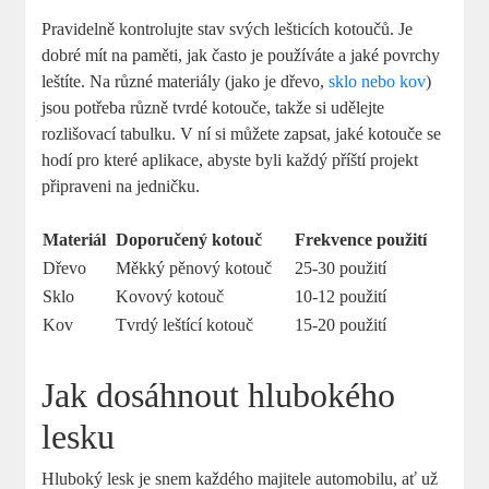
Pravidelně kontrolujte stav svých lešticích kotoučů. Je
dobré mít na paměti, jak často je používáte a jaké povrchy
leštíte. Na různé materiály (jako je dřevo,
sklo nebo kov
)
jsou potřeba různě tvrdé kotouče, takže si udělejte
rozlišovací tabulku. V ní si můžete zapsat, jaké kotouče se
hodí pro které aplikace, abyste byli každý příští projekt
připraveni na jedničku.
Materiál
Doporučený kotouč
Frekvence použití
Dřevo
Měkký pěnový kotouč
25-30 použití
Sklo
Kovový kotouč
10-12 použití
Kov
Tvrdý leštící kotouč
15-20 použití
Jak dosáhnout hlubokého
lesku
Hluboký lesk je snem každého majitele automobilu, ať už