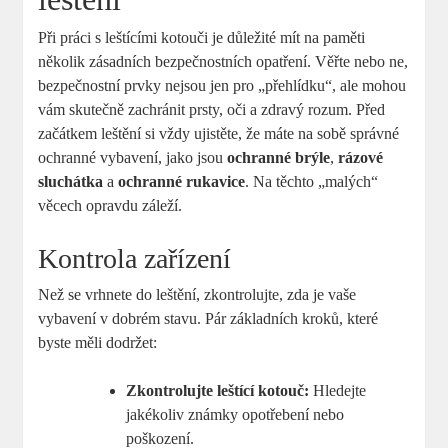
Při práci s leštícími kotouči je důležité mít na paměti
několik zásadních bezpečnostních opatření. Věřte nebo ne,
bezpečnostní prvky nejsou jen pro „přehlídku“, ale mohou
vám skutečně zachránit prsty, oči a zdravý rozum. Před
začátkem leštění si vždy ujistěte, že máte na sobě správné
ochranné vybavení, jako jsou
ochranné brýle
,
rázové
sluchátka
a
ochranné rukavice
. Na těchto „malých“
věcech opravdu záleží.
Kontrola zařízení
Než se vrhnete do leštění, zkontrolujte, zda je vaše
vybavení v dobrém stavu. Pár základních kroků, které
byste měli dodržet:
Zkontrolujte leštící kotouč:
Hledejte
jakékoliv známky opotřebení nebo
poškození.