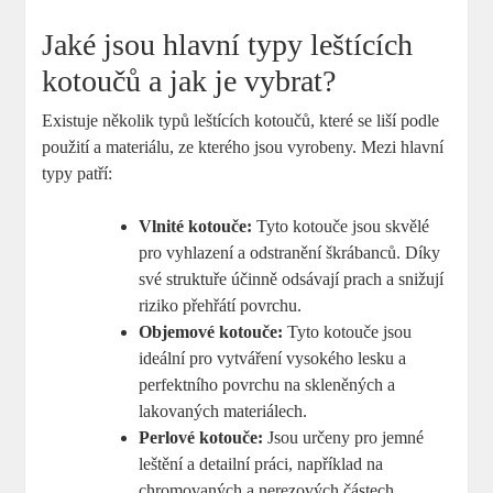
Jaké jsou hlavní typy leštících
kotoučů a jak je vybrat?
Existuje několik typů leštících kotoučů, které se liší podle
použití a materiálu, ze kterého jsou vyrobeny. Mezi hlavní
typy patří:
Vlnité kotouče:
Tyto kotouče jsou skvělé
pro vyhlazení a odstranění škrábanců. Díky
své struktuře účinně odsávají prach a snižují
riziko přehřátí povrchu.
Objemové kotouče:
Tyto kotouče jsou
ideální pro vytváření vysokého lesku a
perfektního povrchu na skleněných a
lakovaných materiálech.
Perlové kotouče:
Jsou určeny pro jemné
leštění a detailní práci, například na
chromovaných a nerezových částech.