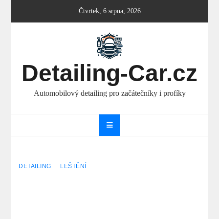
Skip
Čtvrtek, 6 srpna, 2026
to
content
Detailing-Car.cz
Automobilový detailing pro začátečníky i profíky
DETAILING
LEŠTĚNÍ