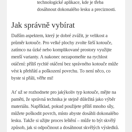
technologické aplikace, kde je třeba
dosáhnout dokonalého lesku a preciznosti.
Jak správně vybírat
Dalším aspektem, který je dobré zvážit, je velikost a
průměr kotouče. Pro velké plochy zvolte širší kotouče,
zatímco na úzké nebo komplikované prostory využijte
menší varianty. A nakonec nezapomeňte na rychlost
otáčení: příliš rychlé otáčení bez správného kotouče může
vést k přehřátí a poškození povrchu. To není něco, co
byste si přáli, věřte mi!
Ať už se rozhodnete pro jakýkoliv typ kotouče, mějte na
paměti, že správná technika je stejně důležitá jako výběr
materiálu. Například, pokud použijete příliš mnoho síly,
můžete poškodit povrch, místo abyste dosáhli dokonalého
lesku. Takže si užijte proces leštění – může to být skvělý
způsob, jak si odpočinout a dosáhnout skvělých výsledků.