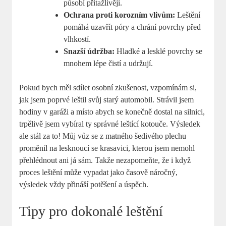
působí přitažlivěji.
Ochrana proti korozním vlivům:
Leštění
pomáhá uzavřít póry a chrání povrchy před
vlhkostí.
Snazší údržba:
Hladké a lesklé povrchy se
mnohem lépe čistí a udržují.
Pokud bych měl sdílet osobní zkušenost, vzpomínám si,
jak jsem poprvé leštil svůj starý automobil. Strávil jsem
hodiny v garáži a místo abych se konečně dostal na silnici,
trpělivě jsem vybíral ty správné leštící kotouče. Výsledek
ale stál za to! Můj vůz se z matného šedivého plechu
proměnil na lesknoucí se krasavici, kterou jsem nemohl
přehlédnout ani já sám. Takže nezapomeňte, že i když
proces leštění může vypadat jako časově náročný,
výsledek vždy přináší potěšení a úspěch.
Tipy pro dokonalé leštění