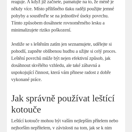
reaguje. A když již začnete, pamatujte na to, že méně je
někdy více. Místo přílišného tlaku raději použijte jemné
pohyby a soustřeďte se na jednotlivé úseky povrchu.
Tímto způsobem dosáhnete rovnoměrného lesku a
minimalizujete riziko poškození.
Jestliže se s leštěním zatím jen seznamujete, udělejte si
pohodlí, zapněte oblíbenou hudbu a užijte si celý proces.
Leštění povrchů může být nejen efektivní způsob, jak
dosáhnout skvělého vzhledu, ale také zábavná a
uspokojující činnost, která vám přinese radost z dobře
vykonané práce.
Jak správně používat leštící
kotouče
Leštící kotouče mohou být vaším nejlepším přítelem nebo
nejhorším nepřítelem, v závislosti na tom, jak se k nim