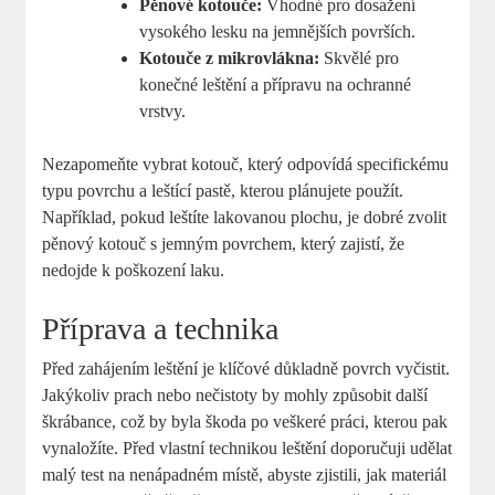
Pěnové kotouče:
Vhodné pro dosažení
vysokého lesku na jemnějších površích.
Kotouče z mikrovlákna:
Skvělé pro
konečné leštění a přípravu na ochranné
vrstvy.
Nezapomeňte vybrat kotouč, který odpovídá specifickému
typu povrchu a leštící pastě, kterou plánujete použít.
Například, pokud leštíte lakovanou plochu, je dobré zvolit
pěnový kotouč s jemným povrchem, který zajistí, že
nedojde k poškození laku.
Příprava a technika
Před zahájením leštění je klíčové důkladně povrch vyčistit.
Jakýkoliv prach nebo nečistoty by mohly způsobit další
škrábance, což by byla škoda po veškeré práci, kterou pak
vynaložíte. Před vlastní technikou leštění doporučuji udělat
malý test na nenápadném místě, abyste zjistili, jak materiál