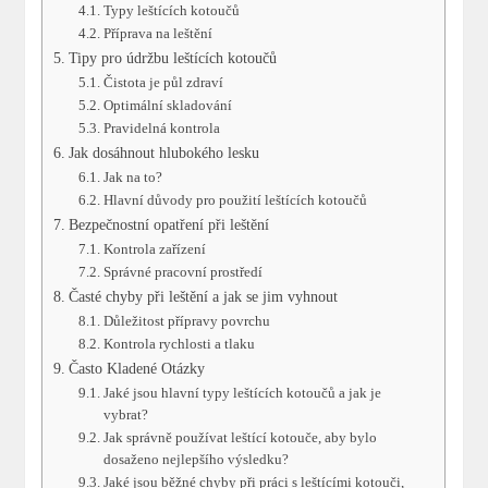
Typy leštících kotoučů
Příprava na leštění
Tipy pro údržbu leštících kotoučů
Čistota je půl zdraví
Optimální skladování
Pravidelná kontrola
Jak dosáhnout hlubokého lesku
Jak na to?
Hlavní důvody pro použití leštících kotoučů
Bezpečnostní opatření při leštění
Kontrola zařízení
Správné pracovní prostředí
Časté chyby při leštění a jak se jim vyhnout
Důležitost přípravy povrchu
Kontrola rychlosti a tlaku
Často Kladené Otázky
Jaké jsou hlavní typy leštících kotoučů a jak je
vybrat?
Jak správně používat leštící kotouče, aby bylo
dosaženo nejlepšího výsledku?
Jaké jsou běžné chyby při práci s leštícími kotouči,