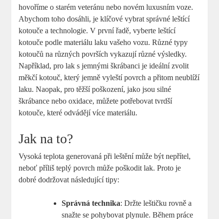
hovoříme o starém veteránu nebo novém luxusním voze.
Abychom toho dosáhli, je klíčové vybrat správné leštící
kotouče a technologie. V první řadě, vyberte leštící
kotouče podle materiálu laku vašeho vozu. Různé typy
kotoučů na různých površích vykazují různé výsledky.
Například, pro lak s jemnými škrábanci je ideální zvolit
měkčí kotouč, který jemně vyleští povrch a přitom neublíží
laku. Naopak, pro těžší poškození, jako jsou silné
škrábance nebo oxidace, můžete potřebovat tvrdší
kotouče, které odvádějí více materiálu.
Jak na to?
Vysoká teplota generovaná při leštění může být nepřítel,
neboť příliš teplý povrch může poškodit lak. Proto je
dobré dodržovat následující tipy:
Správná technika
: Držte leštičku rovně a
snažte se pohybovat plynule. Během práce