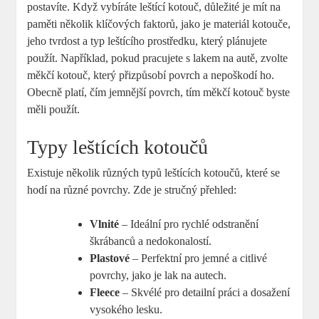
postavíte. Když vybíráte leštící kotouč, důležité je mít na
paměti několik klíčových faktorů, jako je materiál kotouče,
jeho tvrdost a typ leštícího prostředku, který plánujete
použít. Například, pokud pracujete s lakem na autě, zvolte
měkčí kotouč, který přizpůsobí povrch a nepoškodí ho.
Obecně platí, čím jemnější povrch, tím měkčí kotouč byste
měli použít.
Typy leštících kotoučů
Existuje několik různých typů leštících kotoučů, které se
hodí na různé povrchy. Zde je stručný přehled:
Vlnité
– Ideální pro rychlé odstranění
škrábanců a nedokonalostí.
Plastové
– Perfektní pro jemné a citlivé
povrchy, jako je lak na autech.
Fleece
– Skvélé pro detailní práci a dosažení
vysokého lesku.