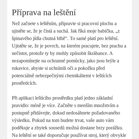
Příprava na leštění
Než začnete s leštěním, připravte si pracovní plochu a
ujistěte se, že je čistá a suchá. Jak říká moje babička, „z
špinavého jídla chutná blbě“. To samé platí pro leštění.
Ujistěte se, že je povrch, na kterém pracujete, bez prachu a
nečistot, protože ty by mohly způsobit škrábance. A
nezapomínejte na ochranné pomůcky, jako jsou brýle a
rukavice, abyste si uchránili oči a pokožku před
potenciálně nebezpečnými chemikáliemi v leštících
prostředcích.
Při aplikaci leštícího prostředku platí jedno základní
pravidlo: méně je více. Začněte s menším množstvím a
postupně přidávejte, dokud nedosáhnete požadovaného
výsledku. Pokud na tom budete trvat, vaše auto vám
poděkuje a zbytek sousedů možná dostane brzy porážku.
Na leštění se také doporučuje používat stroj, který obvykle