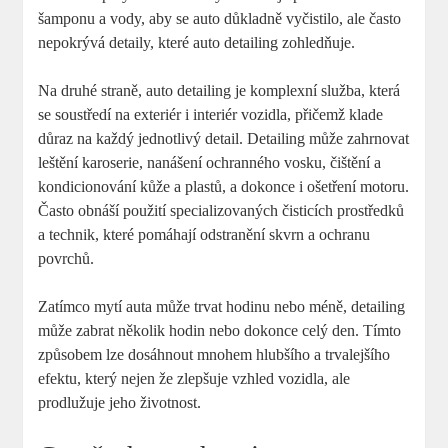
šamponu a⁢ vody, aby se auto​ důkladně vyčistilo, ale⁢ často
nepokrývá detaily, které auto detailing zohledňuje.
Na druhé straně, auto detailing je komplexní⁢ služba,‌ která
se​ soustředí na exteriér i interiér ‌vozidla, přičemž klade
důraz na každý‍ jednotlivý detail.⁣ Detailing může ⁣zahrnovat
leštění⁤ karoserie, nanášení ochranného⁤ vosku, čištění a‍
kondicionování kůže ⁣a⁤ plastů, a dokonce i ošetření ⁣motoru.
Často obnáší ⁢použití specializovaných čisticích prostředků
a⁣ technik, které pomáhají odstranění​ skvrn a‍ ochranu
⁣povrchů.
Zatímco mytí auta může‌ trvat ⁣hodinu nebo‍ méně, detailing
může zabrat ⁣několik hodin nebo dokonce celý ⁣den. ⁣Tímto
způsobem‍ lze dosáhnout mnohem hlubšího a trvalejšího
efektu,⁣ který nejen že zlepšuje vzhled vozidla, ale
prodlužuje⁤ jeho životnost.