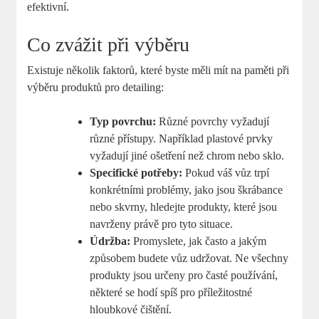
efektivní.
Co zvážit při výběru
Existuje⁣ několik faktorů, ‌které byste⁣ měli mít na ​paměti při
výběru ‌produktů ​pro ‍detailing:
Typ povrchu:
Různé povrchy vyžadují ​
různé přístupy. Například plastové prvky
⁢vyžadují jiné ošetření než chrom nebo sklo.
Specifické potřeby:
⁤Pokud váš vůz ⁢trpí
konkrétními problémy, jako jsou⁤ škrábance
nebo skvrny,⁣ hledejte ⁣produkty, které jsou
navrženy právě pro ​tyto situace.
Údržba:
Promyslete, jak často a jakým
způsobem‌ budete vůz ⁣udržovat. Ne všechny
produkty jsou určeny pro časté používání,
některé se hodí spíš ‌pro ‌příležitostné
hloubkové čištění.