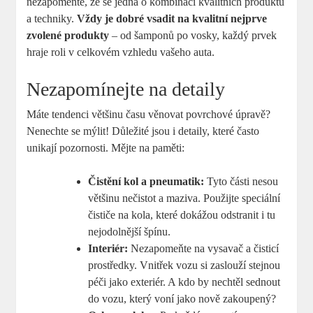
nezapomeňte, že se jedná ​o kombinaci ‍kvalitních produktů
a techniky.‌
Vždy je⁣ dobré vsadit ‌na kvalitní nejprve⁣
zvolené produkty
– od ‌šamponů po vosky, každý prvek
‌hraje roli v celkovém vzhledu vašeho auta.
Nezapomínejte na detaily
Máte tendenci⁢ většinu času ⁤věnovat povrchové ‌úpravě?
Nenechte ⁢se mýlit! Důležité jsou i detaily, ⁤které často
‍unikají pozornosti. Mějte na paměti:
Čistění kol a ​pneumatik:
Tyto části nesou
většinu nečistot ‌a maziva. Použijte speciální
čističe na‍ kola,⁤ které dokážou odstranit i⁢ tu
nejodolnější špínu.
Interiér:
Nezapomeňte na vysavač a ⁢čisticí
prostředky. ‌Vnitřek vozu si zaslouží ‌stejnou
péči jako exteriér. A kdo by‌ nechtěl sednout⁤
do vozu, který voní ⁢jako nově zakoupený?