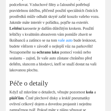
podceňovat. Vzduchové filtry‌ a čalounění potřebují​
pravidelnou​ údržbu, přičemž použití ⁢speciálních čisticích
prostředků může odhalit‍ skryté zašlé kouzlo vašeho vozu.
Jakmile máte interiér v pořádku, pojďte na exteriér.
Leštění
karoserie je dalším důležitým krokem. Použití
leštičky s ‍kvalitním abrasivem vám pomůže zbavit‍ se
škrábanců a zatímco‌ se na tom
vaše auto
⁣ bude lesknout,
budete ‍vítězem‍ v závodě o nejlepší vůz na ​parkovišti!
Nezapomeňte na
ochranu‍ laku
pomocí ⁢vosků‌ nebo
sealantu – zajistí, že vaše⁣ auto zůstane chráněno před
deštěm,⁢ sluncem a hlodavci, ​kteří⁢ se snaží dostat na vaši⁣
lakovanou ‍plochu.
Péče o ‌detaily
Když⁤ už mluvíme ⁣o detailech, ‌věnujte pozornost
kola
a
plášťům
. Čisté plechové disky a lesklé ⁣pneumatiky
ovlivní celkový dojem a dovedou projasnit i ⁤nejednu
zamračenou⁤ tvář. Pokud máte v ⁣plánu věnovat se