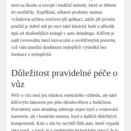
není na ⁣škodu si osvojit i⁢ tradiční metody, které⁢ se během
let osvědčily. Například, některé ‍produkty mohou
⁣vyžadovat určitou zručnost při aplikaci, takže při prvním
použití je dobré mít po ruce také‍ klasický hadr a několik‍
tipů od ⁢zkušenějších kolegů v auto detailingu.‍ Klíčem je
najít rovnováhu mezi inovacemi​ a osvědčenými⁤ praxemi,
⁤což vám⁣ umožní ⁣dosáhnout nejlepších výsledků bez
frustrace z neúspěchů.
Důležitost pravidelné‌ péče o
vůz
Péče o vůz není jen otázkou estetického vzhledu, ale⁤ také
klíčovým faktorem pro jeho dlouhověkost⁣ a funkčnost.
Pravidelný auto detailing zahrnuje ⁢nejen mytí⁣ a voskování
karoserie, ale i kontrolu⁣ motoru, brzd ⁣a ‌dalších důležitých
komponentů.‍ Kdo z​ nás⁣ by nechtěl řídit auto, které vypadá
jako‌ nové, a‍ navíc je ⁤v perfektním technickém stavu? Je to