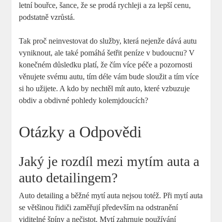
letní bouřce, ‍šance, že se prodá rychleji a za lepší cenu,
‌podstatně vzrůstá.
Tak proč neinvestovat⁣ do služby, která nejenže dává autu
⁣vyniknout, ale ⁢také ⁤pomáhá šetřit peníze ‌v budoucnu? ⁤V
konečném důsledku ‍platí, ⁢že ​čím více péče a pozornosti
věnujete svému autu, tím déle⁤ vám bude sloužit ⁢a tím ⁢více
⁤si‌ ho užijete. A kdo by nechtěl mít auto, které ​vzbuzuje
obdiv a obdivné pohledy‌ kolemjdoucích?
Otázky ​a Odpovědi
Jaký je rozdíl mezi mytím ⁤auta‍ a
auto detailingem?
Auto detailing‍ a ⁢běžné mytí auta nejsou totéž. Při mytí auta
se​ většinou řidiči ⁤zaměřují především na ⁤odstranění
viditelné špíny a ‍nečistot. Mytí⁢ zahrnuje používání⁢