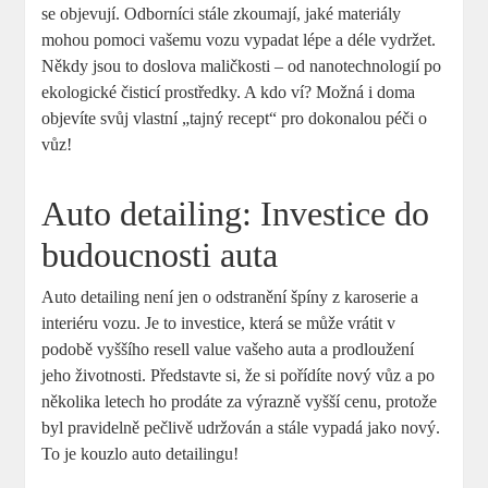
⁢se objevují. Odborníci stále ​zkoumají,​ jaké materiály
mohou pomoci vašemu vozu⁢ vypadat lépe a déle ‍vydržet.
Někdy‌ jsou to doslova‍ maličkosti – ⁣od​ nanotechnologií po
⁣ekologické čisticí prostředky. A‍ kdo ví? Možná i doma
⁢objevíte​ svůj vlastní „tajný recept“ pro dokonalou ‍péči o
‍vůz!
Auto detailing: Investice do
budoucnosti auta
Auto detailing⁢ není jen⁢ o odstranění špíny z karoserie a⁤
interiéru ⁣vozu. Je ⁢to investice,⁤ která se může vrátit v
podobě⁤ vyššího resell value vašeho ‍auta a prodloužení
jeho životnosti. Představte si, že si pořídíte nový vůz a po
několika⁣ letech ‍ho ⁤prodáte za výrazně vyšší cenu, protože
byl pravidelně pečlivě udržován a stále vypadá jako ‍nový.
To je kouzlo auto detailingu!