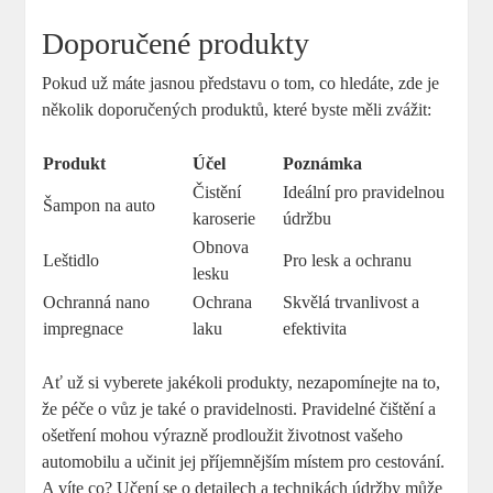
Doporučené produkty
Pokud už máte⁤ jasnou představu o ⁤tom, co hledáte, zde ​je⁣
několik ‍doporučených produktů,⁢ které⁢ byste měli zvážit:
Produkt
Účel
Poznámka
Čistění
Ideální ⁤pro ‌pravidelnou⁢
Šampon na auto
karoserie
údržbu
Obnova
Leštidlo
Pro lesk a ​ochranu
lesku
Ochranná nano
Ochrana
Skvělá trvanlivost a
impregnace
⁣laku
efektivita
Ať už⁤ si vyberete jakékoli ⁤produkty, nezapomínejte na‌ to,
že péče⁤ o vůz je také o pravidelnosti. Pravidelné ‍čištění a
ošetření mohou výrazně ‍prodloužit životnost vašeho
automobilu a učinit jej příjemnějším místem pro‌ cestování.
A víte co? Učení se o⁤ detailech a technikách údržby může