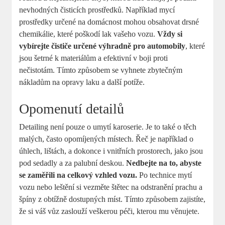
nevhodných čisticích prostředků. ⁤Například mycí
prostředky určené na domácnost⁣ mohou obsahovat ​drsné
chemikálie, které poškodí lak vašeho ⁤vozu.
Vždy si⁣
vybírejte čističe určené výhradně ⁤pro⁢ automobily
, které
‍jsou šetrné k materiálům a​ efektivní ⁣v boji ⁤proti
nečistotám.⁢ Tímto způsobem se vyhnete zbytečným
nákladům na opravy ‍laku a další potíže.
Opomenutí detailů
Detailing není‍ pouze o‌ umytí​ karoserie. ‍Je to také o těch
malých, často opomíjených místech. Řeč je⁢ například o
úhlech, lištách, a dokonce‍ i vnitřních prostorech,⁣ jako jsou
pod sedadly a za ​palubní deskou.
Nedbejte na to, abyste
se zaměřili na‌ celkový vzhled vozu.
Po⁤ technice mytí⁤
vozu nebo leštění si vezměte štětec na odstranění​ prachu a
špíny z obtížně dostupných míst.​ Tímto ⁢způsobem zajistíte,​
že⁣ si váš vůz zaslouží veškerou péči, kterou mu věnujete.