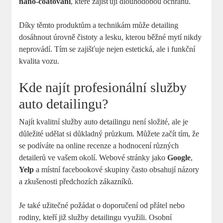
nano-coatování
, které zajišťují dlouhodobou‌ ochranu.
Díky ⁢těmto produktům⁤ a technikám může detailing
dosáhnout úrovně‍ čistoty‍ a lesku, kterou běžné mytí nikdy
neprovádí. Tím se zajišťuje nejen estetická, ale i funkční
kvalita vozu.
Kde⁤ najít‌ profesionální služby
auto detailingu?
Najít kvalitní služby auto detailingu není ​složité, ‍ale⁢ je
důležité udělat si důkladný průzkum. Můžete začít tím, že
se⁢ podíváte na online recenze a ⁣hodnocení různých
detailerů ve vašem okolí. Webové ​stránky jako
Google
,
Yelp
​a místní⁣ facebookové skupiny často obsahují názory⁣
a zkušenosti předchozích zákazníků.
Je také užitečné požádat o doporučení od⁢ přátel nebo
rodiny, kteří‍ již služby detailingu využili. Osobní‌