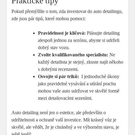
Praktické tipy
Pokud přemýšlíte o tom, zda investovat do auto⁣ detailingu,
zde jsou pár tipů, které ​mohou pomoci:
Pravidelnost je klíčová:
‍Plánujte detailing
alespoň jednou za ‍sezónu, abyste si udrželi‍
dobrý stav vozu.
Zvolte kvalifikovaného specialistu:
Ne
každý detailista‌ je stejný, zkuste najít někoho⁢
s dobrými recenzemi.
Osvojte si pár ⁣triků:
⁣ I jednoduché úkony
jako pravidelné ⁢vysávání a utírání ​prachu⁢
mohou vaše ⁢auto ​udržovat ve skvělé formě
mezi detailovacími sezeními.
Auto ⁢detailing není jen ‌o​ estetice, ⁢ale především o
‌udržitelnosti a ochraně⁤ vaší investice. Mít krásný ‌vůz ⁤je
skvělé, ale ⁣vědět, ⁣že je chráněný a ​ve výborném stavu, je
ještě lepší!