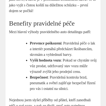
jako vyjít⁣ s ⁢čistou⁢ košilí na důležitou schůzku – ⁢první
⁣dojem se počítá!
Benefity‌ pravidelné péče
Mezi⁢ hlavní výhody pravidelného auto ⁣detailingu patří:
Prevence poškození
: Pravidelná⁤ péče ‌o lak
⁢a ⁤interiér⁤ pomáhá ‌předcházet škrábancům,
skvrnám ‍a vyblednutí ‌barvy.
Vyšší hodnota vozu
: Pokud se chystáte svůj
vůz‍ prodat, ⁣udržovaný ‌stav‍ vozu může
výrazně zvýšit jeho prodejní ⁣cenu.
Bezpečnost
: Pravidelná kontrola⁤ brzd,
pneumatik a světel​ zajišťuje bezpečné ⁣řízení
pro vás i ostatní na silnici.
Nejednou‌ jsem slyšel příběhy od přátel,‍ kteří zanedbali
péči​ o své vozy, a ⁤pak se divili, proč auto najednou​