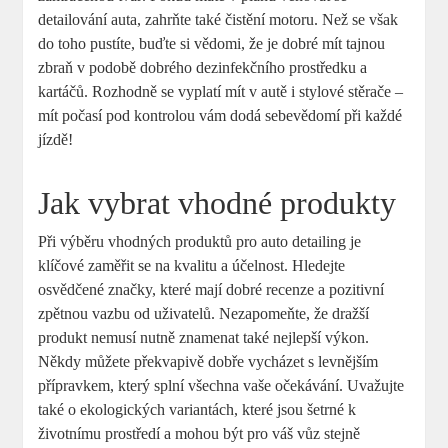
detailování auta,‌ zahrňte také čistění ⁤motoru. Než se však
do ‍toho ‍pustíte, buďte si vědomi, že je dobré ‍mít tajnou
zbraň⁢ v podobě dobrého dezinfekčního⁣ prostředku a
⁤kartáčů. Rozhodně se​ vyplatí mít v autě i stylové stěrače –
mít počasí pod kontrolou⁢ vám dodá sebevědomí při každé
⁢jízdě!
Jak vybrat vhodné ⁢produkty
Při⁤ výběru vhodných produktů pro auto detailing‍ je
klíčové​ zaměřit ​se ‌na kvalitu a účelnost.‍ Hledejte
⁤osvědčené značky, které⁢ mají dobré ⁣recenze a pozitivní
zpětnou vazbu od uživatelů.⁤ Nezapomeňte,⁤ že ⁢dražší
produkt nemusí nutně ‌znamenat také nejlepší výkon.
Někdy ⁣můžete překvapivě⁢ dobře‌ vycházet s levnějším
přípravkem, ⁣který splní všechna vaše⁢ očekávání. Uvažujte
také o⁤ ekologických variantách, které jsou šetrné k
životnímu prostředí⁢ a mohou být pro ⁣váš‌ vůz stejně⁣