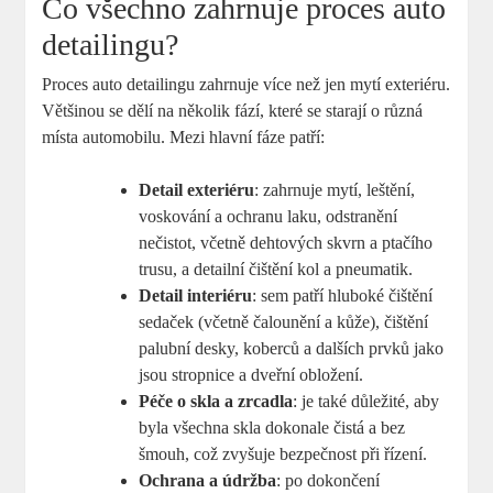
Co všechno zahrnuje proces‍ auto
detailingu?
Proces auto detailingu zahrnuje⁤ více než‍ jen‌ mytí‍ exteriéru.
Většinou se dělí na několik fází, které⁣ se starají‍ o ⁤různá⁣
místa​ automobilu.⁣ Mezi ‍hlavní fáze‌ patří:
Detail exteriéru
: zahrnuje mytí, leštění,⁣
voskování a ⁣ochranu laku, odstranění
nečistot, včetně dehtových ​skvrn a ptačího
trusu, a detailní čištění kol‌ a‍ pneumatik.
Detail interiéru
: sem ‌patří hluboké čištění‌
sedaček (včetně čalounění a⁢ kůže),⁤ čištění
palubní‍ desky, koberců‌ a dalších prvků jako
jsou stropnice⁣ a dveřní obložení.
Péče o skla a zrcadla
: je také důležité,⁤ aby
byla ⁤všechna skla dokonale čistá a bez
šmouh, což zvyšuje ‍bezpečnost při‌ řízení.
Ochrana a údržba
: po dokončení