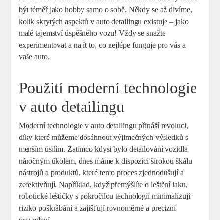
být téměř jako hobby ⁣samo o‌ sobě. Někdy ⁢se až divíme,
kolik skrytých aspektů‌ v‍ auto detailingu existuje – jako‍
malé ⁣tajemství úspěšného vozu! Vždy se snažte
experimentovat a najít ⁤to,⁢ co⁣ nejlépe⁣ funguje pro vás a
vaše auto.
Použití moderní‌ technologie
v auto detailingu
Moderní ‍technologie v auto detailingu ‍přináší‍ revoluci,
⁣díky ‌které můžeme dosáhnout ‍výjimečných výsledků s
menším úsilím. Zatímco ⁢kdysi bylo detailování vozidla
náročným úkolem, dnes‌ máme k⁣ dispozici širokou škálu
nástrojů a produktů, které tento‌ proces zjednodušují a
zefektivňují. Například, když ‌přemýšlíte o leštění laku,
robotické leštičky s pokročilou technologií minimalizují‌
riziko poškrábání a zajišťují rovnoměrné ⁤a precizní⁣
provedení.