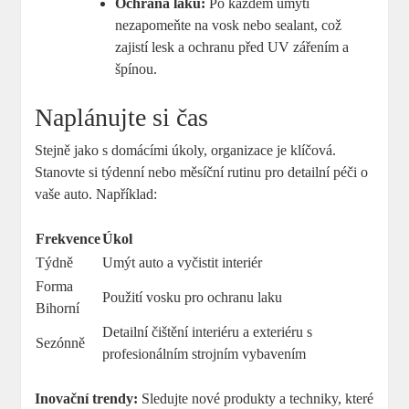
Ochrana laku:
Po⁤ každém umytí⁣
nezapomeňte na vosk nebo‍ sealant,⁣ což
zajistí lesk ‌a ochranu před UV⁤ zářením a
špínou.
Naplánujte si⁤ čas
Stejně jako‍ s domácími úkoly, organizace ‍je klíčová.
Stanovte si týdenní nebo měsíční⁢ rutinu pro detailní⁢ péči o
vaše auto. Například:
Frekvence
Úkol
Týdně
Umýt auto a vyčistit interiér
Forma‌
Použití vosku pro ochranu ​laku
Bihorní
Detailní čištění interiéru ​a⁤ exteriéru s
Sezónně
profesionálním strojním vybavením
Inovační trendy:
Sledujte nové produkty​ a techniky, které