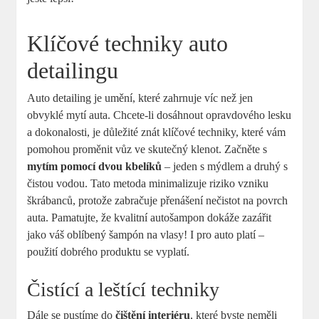
Klíčové⁤ techniky auto​
detailingu
Auto detailing je umění, ​které ⁢zahrnuje víc než jen
obvyklé‌ mytí auta. Chcete-li ​dosáhnout opravdového lesku
a dokonalosti, je ​důležité znát klíčové techniky, ⁣které vám‌
pomohou proměnit vůz ve skutečný ‍klenot.​ Začněte s
mytím pomocí ⁣dvou kbelíků
‌– jeden ⁤s ⁣mýdlem a druhý s
‍čistou vodou. Tato metoda minimalizuje riziko vzniku
škrábanců, ‌protože zabračuje přenášení⁣ nečistot na povrch
auta. Pamatujte, že kvalitní autošampon dokáže zazářit
jako‍ váš oblíbený šampón na vlasy! I pro ​auto​ platí –
použití dobrého ⁣produktu se vyplatí.
Čistící a leštící techniky
Dále ‌se pustíme do
čištění ​interiéru
, které byste‍ neměli