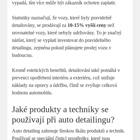
‌vypadá, tím více může být zákazník ochoten zaplatit.
Statistiky naznačují, že ​vozy, které​ byly pravidelně
detailovány,​ se prodávají ⁤za⁢
10-15%⁣ vyšší ceny
než
srovnatelné‌ vozy, které nebyly udržovány. To je značný
nárůst, který se vyplatí investovat do ​pravidelného
detailingu, zejména pokud​ plánujete prodej vozu v
budoucnu.
Kromě estetických benefitů, detailování ⁢také‌ pomáhá v
prevenci opotřebení interiéru a exteriéru, ⁢což​ snižuje
⁣náklady na opravy‍ a údržbu, čímž se zvyšuje celková⁢
hodnota automobilu.
Jaké produkty a techniky se
používají při ⁢auto detailingu?
Auto ‌detailing ‍zahrnuje‍ širokou ‍škálu produktů ⁤a technik.‌
Používají se⁢ speciální čisticí prostředky, které jsou