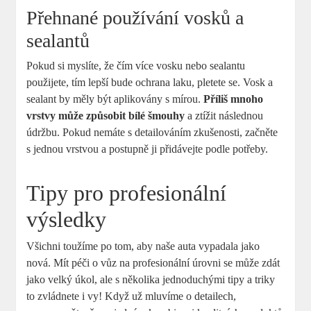
Přehnané používání vosků a
sealantů
Pokud si myslíte, že čím více vosku nebo sealantu
použijete, tím ‍lepší bude ochrana‍ laku, pletete se. Vosk a
sealant by⁣ měly​ být aplikovány s ⁣mírou.
Příliš mnoho
‌vrstvy může​ způsobit bílé šmouhy
a ztížit následnou
údržbu. Pokud nemáte s detailováním zkušenosti, začněte‍
s ‌jednou vrstvou ​a ‍postupně ji přidávejte podle ⁣potřeby.
Tipy pro profesionální
výsledky
Všichni toužíme po‍ tom,‌ aby ​naše auta vypadala‌ jako
nová. Mít péči o vůz na profesionální ⁣úrovni se může zdát
jako velký ‌úkol, ale s ⁣několika jednoduchými tipy ⁤a‍ triky
to zvládnete i vy! Když už mluvíme o detailech,