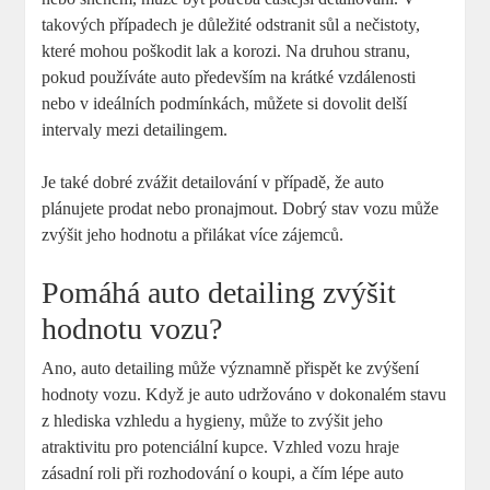
takových případech⁣ je⁣ důležité odstranit sůl a‌ nečistoty,
které ⁢mohou poškodit ⁣lak a korozi. Na ⁢druhou stranu,
⁢pokud používáte auto především⁤ na⁤ krátké ⁣vzdálenosti
nebo ⁢v ideálních podmínkách, můžete si dovolit delší
‌intervaly mezi detailingem.
Je ⁣také dobré zvážit detailování v případě, že auto
plánujete prodat nebo pronajmout. Dobrý stav vozu může
zvýšit jeho hodnotu a přilákat více zájemců.
Pomáhá auto detailing ⁢zvýšit
hodnotu vozu?
Ano, auto‌ detailing může významně přispět ke zvýšení
⁤hodnoty vozu. Když je auto ​udržováno ‍v⁤ dokonalém⁢ stavu
z hlediska‌ vzhledu a hygieny, může to zvýšit jeho
atraktivitu pro potenciální kupce. Vzhled vozu⁣ hraje
zásadní roli při rozhodování​ o​ koupi, a čím lépe ‍auto