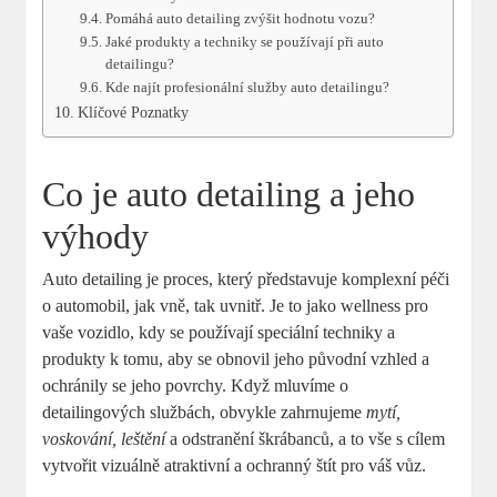
Pomáhá auto detailing ⁢zvýšit hodnotu vozu?
Jaké produkty a techniky se používají při ⁢auto
detailingu?
Kde⁤ najít‌ profesionální služby auto detailingu?
Klíčové ​Poznatky
Co je auto detailing a jeho‌
výhody
Auto detailing je proces, který představuje komplexní péči
o automobil, ⁤jak vně, tak uvnitř. Je ​to⁤ jako⁣ wellness pro
vaše vozidlo, kdy se používají speciální‍ techniky a
produkty k ‌tomu, aby ‍se‍ obnovil jeho původní vzhled‍ a
ochránily se jeho povrchy. Když mluvíme o
detailingových‌ službách, obvykle zahrnujeme
mytí,
voskování, leštění
a odstranění škrábanců, ⁤a to vše s cílem
vytvořit vizuálně atraktivní a ochranný štít pro ‌váš‌ vůz.