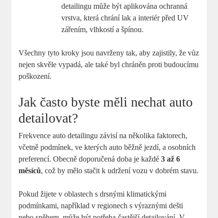
detailingu může být aplikována​ ochranná
vrstva, která chrání ⁣lak a interiér před UV
zářením, vlhkostí a špínou.
Všechny tyto ⁣kroky jsou navrženy tak, aby zajistily, že⁤ vůz
nejen skvěle vypadá, ale také​ byl chráněn proti budoucímu
poškození.
Jak často byste měli nechat ⁤auto
detailovat?
Frekvence auto detailingu ⁢závisí na několika faktorech,
včetně podmínek, ⁤ve kterých auto běžně jezdí, a⁣ osobních
‌preferencí. Obecně⁣ doporučená doba ‍je každé
3 ⁤až⁣ 6
měsíců
, což by⁢ mělo stačit ‍k udržení vozu ⁢v dobrém stavu.
Pokud žijete ​v oblastech s drsnými ‌klimatickými
podmínkami, ⁤například v regionech s‍ výraznými dešti
nebo sněhem, může ⁤být potřeba častější​ detailování. V