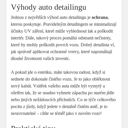
Výhody auto ⁢detailingu
Jednou z největších výhod auto detailingu je
ochrana
,
kterou poskytuje. Pravidelným detailingem se minimalizují
účinky UV záření, které může vyblednout lak ​a poškodit
interiér. Dále, takový proces ‍pomáhá odstranit nečistoty,
které by mohly poškodit povrch ​vozu.​ Dobrý detailista ví,
jak správně aplikovat ochranné vrstvy, které napomáhají‌
dlouhé životnosti vašich investic. ⁣
A pokud jde o‍ estetiku, máte takovou ‌radost, když si
sednete do dokonale čistého vozu. Je⁢ to jako obléknout
nový kabát. Vnitřek vašeho auta může⁣ být​ vymytý a
ošetřen tak, že ⁢se snadno vyhnete zápachu⁤ po starém jídle
nebo jiných nežádoucích příchutích. Co se týče⁣ celkového
⁢pocitu z jízdy, když jedete v detailně čistém autě,⁣ je to
nesrovnatelné – cítíte se ⁢téměř jako v⁢ novém voze! ⁢