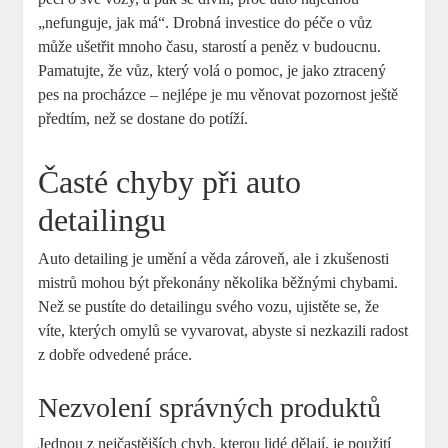
„nefunguje, jak⁢ má“.‌ Drobná investice do péče o vůz
může ušetřit⁢ mnoho času, starostí a peněz v budoucnu.
Pamatujte, že vůz, který ‍volá o pomoc, je jako ztracený
pes na ​procházce –⁤ nejlépe je mu věnovat pozornost ještě
‌předtím, ​než se dostane do potíží.
Časté chyby při auto
detailingu
Auto detailing je umění a věda ⁤zároveň, ale i zkušenosti
mistrů ⁢mohou být překonány několika běžnými chybami.
Než se pustíte do​ detailingu svého vozu, ujistěte se, že
víte, kterých omylů se vyvarovat, abyste si ⁢nezkazili radost
⁢z dobře odvedené práce.
Nezvolení správných produktů
Jednou ‌z nejčastějších chyb,​ kterou‍ lidé dělají, je použití⁤