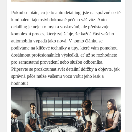
Pokud⁢ se ptáte, co ⁣je to auto detailing,‌ jste na správné ‌cestě
k odhalení tajemství dokonalé péče o​ váš vůz.⁢ Auto‌
detailing je nejen o mytí a voskování,⁣ ale⁢ představuje‍
komplexní proces, ⁢který​ zajišťuje, ‍že⁣ každá část⁤ vašeho
automobilu ⁤vypadá jako nová. ‍V tomto‍ článku ‌se ​
podíváme na⁣ klíčové techniky a tipy, ⁤které vám pomohou
dosáhnout profesionálních výsledků, ⁢ať už se rozhodnete
pro samostatné‌ provedení nebo službu odborníka.
Připravte se prozkoumat svět detailní údržby a objevte,⁤ jak
správná péče může vašemu‍ vozu vrátit jeho lesk a
hodnotu!