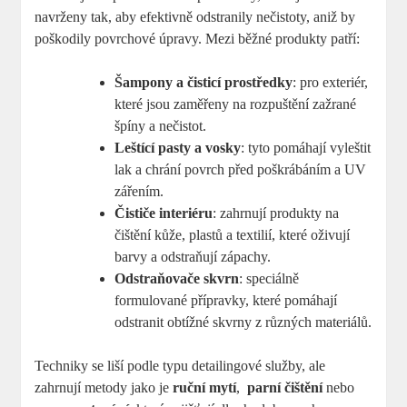
navrženy tak, aby efektivně odstranily nečistoty, ⁤aniž⁤ by
poškodily povrchové úpravy. Mezi běžné produkty patří:
Šampony ​a čisticí prostředky
: pro exteriér,
které ​jsou​ zaměřeny na rozpuštění zažrané
špíny a nečistot.
Leštící pasty​ a​ vosky
: ​tyto pomáhají vyleštit
lak a‌ chrání ⁤povrch‍ před poškrábáním a UV
zářením.
Čističe interiéru
: ⁣zahrnují produkty na
čištění⁤ kůže, plastů a textilií, které oživují
barvy ​a odstraňují zápachy.
Odstraňovače skvrn
: speciálně
formulované přípravky, které pomáhají
odstranit obtížné skvrny⁣ z různých ⁣materiálů.
Techniky⁣ se liší podle⁤ typu detailingové ⁢služby, ale
zahrnují metody jako je
ruční mytí
, ‍
parní čištění
nebo