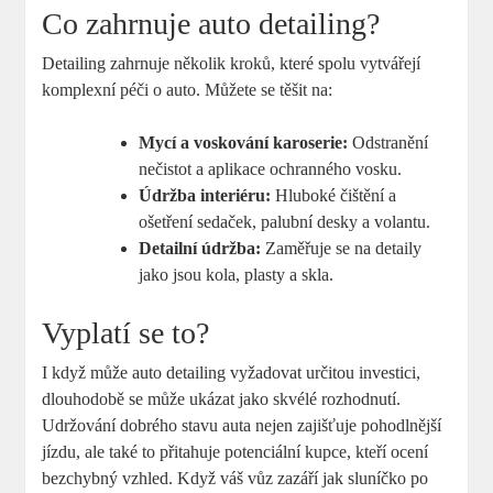
Co zahrnuje⁣ auto detailing?
Detailing zahrnuje několik ⁢kroků, které‍ spolu vytvářejí
komplexní péči o auto. Můžete ​se těšit ​na:
Mycí a voskování karoserie:
Odstranění
nečistot‍ a aplikace ochranného vosku.
Údržba interiéru:
⁢Hluboké⁤ čištění a
ošetření⁤ sedaček,‍ palubní desky a volantu.
Detailní‍ údržba:
​Zaměřuje se ‍na detaily
jako jsou kola, plasty a skla.
Vyplatí se to?
I když může auto detailing vyžadovat určitou⁤ investici,
dlouhodobě se⁣ může ukázat ‍jako ​skvélé rozhodnutí.
Udržování⁣ dobrého stavu auta nejen zajišťuje pohodlnější
jízdu, ale také to přitahuje ‍potenciální kupce, kteří ocení
⁣bezchybný vzhled. Když váš⁢ vůz zazáří ‍jak ​sluníčko po‍