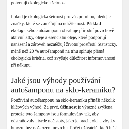
potvrzují ekologickou šetrnost.
Pokud je ekologická šetrnost pro vás prioritou, hledejte
značky, které se zaměřují na udržitelnost.
Příklad
ekologického autošamponu obsahuje přírodní povrchově
aktivní látky, oleje a esenciální oleje, které podporují
nanášení a zároveň nezatěžují životní prostředí. Statisticky,
méně než 20 % autošamponů na trhu splňuje přísná
ekologická kritéria, což zvyšuje důležitost informovanosti
při nákupu.
Jaké jsou výhody používání
autošamponu na sklo-keramiku?
Používání autošamponu na sklo-keramiku přináší několik
klíčových výhod. Za prvé,
účinnost
je výrazně zvýšena,
protože tyto šampony jsou formulovány tak, aby
odstraňovaly i tvrdé nečistoty, jako je prach, olej a zbytky
hmyzu, bez poškození povrchu. Počet uživatelů, kteří hlásí