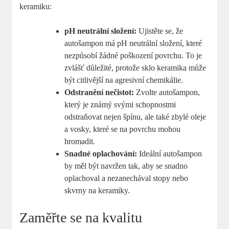
keramiku:
pH neutrální složení:
Ujistěte se, že
autošampon má pH neutrální složení, které
nezpůsobí žádné poškození povrchu. To je
zvlášť důležité, protože sklo keramika může
být citlivější na agresivní chemikálie.
Odstranění nečistot:
Zvolte autošampon,
který je známý svými schopnostmi
odstraňovat nejen špínu, ale také zbylé oleje
a vosky, které se na povrchu mohou
hromadit.
Snadné oplachování:
Ideální autošampon
by měl být navržen tak, aby se snadno
oplachoval a nezanechával stopy nebo
skvrny na keramiky.
Zaměřte se na kvalitu