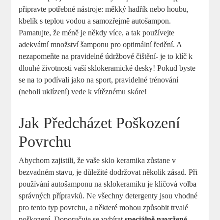
připravte potřebné nástroje: měkký hadřík nebo houbu,
kbelík s teplou vodou a samozřejmě autošampon.
Pamatujte, že méně je někdy více, a tak používejte
adekvátní množství šamponu pro optimální ředění. A
nezapomeňte na pravidelné údržbové čištění- je to klíč k
dlouhé životnosti vaší sklokeramické desky! Pokud byste
se na to podívali jako na sport, pravidelné trénování
(neboli uklízení) vede k vítěznému skóre!
Jak Předcházet Poškození
Povrchu
Abychom zajistili, že vaše sklo keramika zůstane v
bezvadném stavu, je důležité dodržovat několik zásad. Při
používání autošamponu na sklokeramiku je klíčová volba
správných přípravků. Ne všechny detergenty jsou vhodné
pro tento typ povrchu, a některé mohou způsobit trvalé
poškození. Doporučuje se vybírat
speciálně navržené