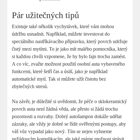
Pár užitečných tipů
Existuje také několik vychytávek, které vám mohou
údržbu usnadnit. Například, můžete investovat do
speciálního nastříkávacího přípravku, který povrch udržuje
čistý mezi mytími. To je jako mít malého pomocníka, který
si každou chvíli vzpomene, že by bylo fajn trochu zamést.
A co víc, zvažte možnost použití osobní auta vybaveného
funkcemi, které šetří čas a úsilí, jako je například
automatické mytí. Tak si můžete užít čistotu bez
zbytečných stresů.
Na závěr, je důležité si uvědomit, že péče o sklokeramický
povrch auta není žádná věda, ale přesto si žádá trochu
pozornosti a rozvahy. Dobrý autošampon dokáže udělat
zázraky, ale vždy je dobré se řídit ověřenými postupy, aby
váš vůz vypadal jako nový. Tím se nejen vyhneme
nežádoucím komplikacím, ale také máme možnost strávit