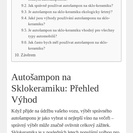
Jak správně používat autošampon na sklo-keramiku?
Je autošampon na sklo-keramiku ekologicky šetrný?
Jaké jsou výhody používání autošamponu na sklo-
keramiku?
Je autošampon na sklo-keramiku vhodný pro všechny
typy automobilů?
Jak často bych měl používat autošampon na sklo-
keramiku?
Závěrem
Autošampon na
Sklokeramiku: Přehled
Výhod
Když přijde na údržbu vašeho vozu, výběr správného
autošamponu je jako vybrat si nejlepší víno na večeři –
správný výběr může značně ovlivnit celkový zážitek.
Sklokeramika je v posledních letech populární volbou pro