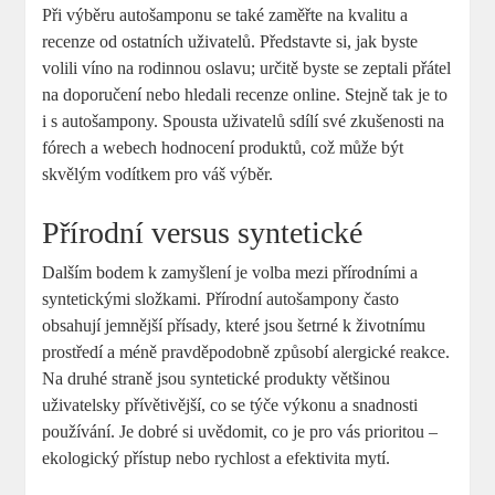
Při výběru autošamponu se také zaměřte na kvalitu a
recenze od ostatních uživatelů. Představte si, jak byste
volili víno na rodinnou oslavu; určitě byste se zeptali přátel
na doporučení nebo hledali recenze online. Stejně tak je to
i s autošampony. Spousta uživatelů sdílí své zkušenosti na
fórech a webech hodnocení produktů, což může být
skvělým vodítkem pro váš výběr.
Přírodní versus syntetické
Dalším bodem k zamyšlení je volba mezi přírodními a
syntetickými složkami. Přírodní autošampony často
obsahují jemnější přísady, které jsou šetrné k životnímu
prostředí a méně pravděpodobně způsobí alergické reakce.
Na druhé straně jsou syntetické produkty většinou
uživatelsky přívětivější, co se týče výkonu a snadnosti
používání. Je dobré si uvědomit, co je pro vás prioritou –
ekologický přístup nebo rychlost a efektivita mytí.