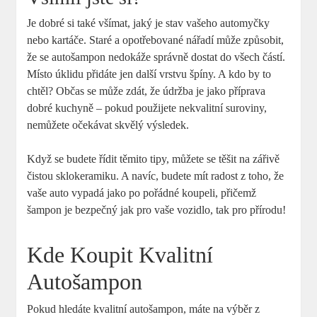
Je dobré si také všímat, jaký je stav vašeho automyčky
nebo kartáče. Staré a opotřebované nářadí může způsobit,
že se autošampon nedokáže správně dostat do všech částí.
Místo úklidu přidáte jen další vrstvu špíny. A kdo by to
chtěl? Občas se může zdát, že údržba je jako příprava
dobré kuchyně – pokud použijete nekvalitní suroviny,
nemůžete očekávat skvělý výsledek.
Když se budete řídit těmito tipy, můžete se těšit na zářivě
čistou sklokeramiku. A navíc, budete mít radost z toho, že
vaše auto vypadá jako po pořádné koupeli, přičemž
šampon je bezpečný jak pro vaše vozidlo, tak pro přírodu!
Kde Koupit Kvalitní
Autošampon
Pokud hledáte kvalitní autošampon, máte na výběr z