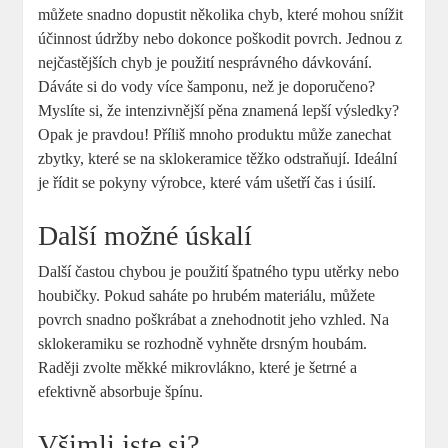
můžete snadno dopustit několika chyb, které mohou snížit
účinnost údržby nebo dokonce poškodit povrch. Jednou z
nejčastějších chyb je použití nesprávného dávkování.
Dáváte si do vody více šamponu, než je doporučeno?
Myslíte si, že intenzivnější pěna znamená lepší výsledky?
Opak je pravdou! Příliš mnoho produktu může zanechat
zbytky, které se na sklokeramice těžko odstraňují. Ideální
je řídit se pokyny výrobce, které vám ušetří čas i úsilí.
Další možné úskalí
Další častou chybou je použití špatného typu utěrky nebo
houbičky. Pokud saháte po hrubém materiálu, můžete
povrch snadno poškrábat a znehodnotit jeho vzhled. Na
sklokeramiku se rozhodně vyhněte drsným houbám.
Raději zvolte měkké mikrovlákno, které je šetrné a
efektivně absorbuje špínu.
Všimli jste si?