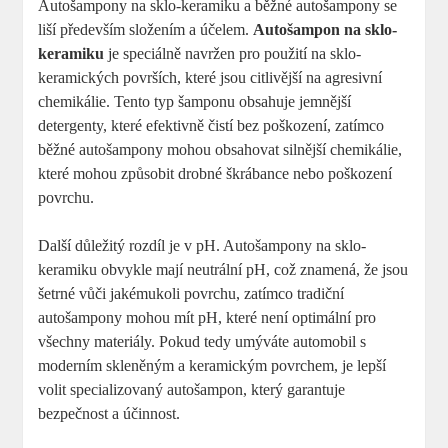
Autošampony na sklo-keramiku a běžné autošampony se
liší především složením a účelem.
Autošampon na sklo-
keramiku
je speciálně navržen pro použití na sklo-
keramických površích, které jsou citlivější na agresivní
chemikálie. Tento typ šamponu obsahuje jemnější
detergenty, které efektivně čistí bez poškození, zatímco
běžné autošampony mohou obsahovat silnější chemikálie,
které mohou způsobit drobné škrábance nebo poškození
povrchu.
Další důležitý rozdíl je v pH. Autošampony na sklo-
keramiku obvykle mají neutrální pH, což znamená, že jsou
šetrné vůči jakémukoli povrchu, zatímco tradiční
autošampony mohou mít pH, které není optimální pro
všechny materiály. Pokud tedy umýváte automobil s
moderním skleněným a keramickým povrchem, je lepší
volit specializovaný autošampon, který garantuje
bezpečnost a účinnost.