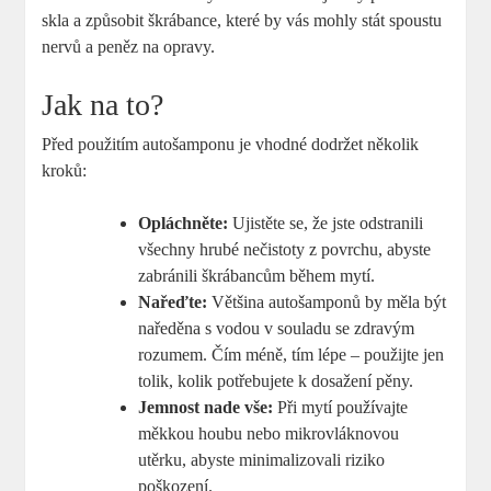
skla a způsobit škrábance, které by vás mohly stát spoustu
nervů a peněz na opravy.
Jak na to?
Před použitím autošamponu je vhodné dodržet několik
kroků:
Opláchněte:
Ujistěte se, že jste odstranili
všechny hrubé nečistoty z povrchu, abyste
zabránili škrábancům během mytí.
Nařeďte:
Většina autošamponů by měla být
naředěna s vodou v souladu se zdravým
rozumem. Čím méně, tím lépe – použijte jen
tolik, kolik potřebujete k dosažení pěny.
Jemnost nade vše:
Při mytí používajte
měkkou houbu nebo mikrovláknovou
utěrku, abyste minimalizovali riziko
poškození.