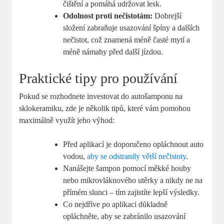
čištění a pomáhá udržovat lesk.
Odolnost proti nečistotám:
Dobrejší
složení zabraňuje usazování špíny a dalších
nečistot, což znamená méně časté mytí a
méně námahy před další jízdou.
Praktické tipy pro používání
Pokud se rozhodnete investovat do autošamponu na
sklokeramiku, zde je několik tipů, které vám pomohou
maximálně využít jeho výhod:
Před aplikací je doporučeno opláchnout auto
vodou,
aby se odstranily větší nečistoty
.
Nanášejte šampon pomocí měkké houby
nebo mikrovláknového utěrky a nikdy ne na
přímém slunci – tím zajistíte lepší výsledky.
Co nejdříve po aplikaci důkladně
opláchněte, aby se zabránilo usazování