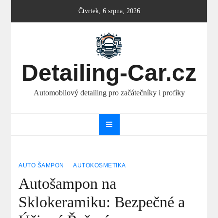
Skip
Čtvrtek, 6 srpna, 2026
to
content
Detailing-Car.cz
Automobilový detailing pro začátečníky i profíky
AUTO ŠAMPON
AUTOKOSMETIKA
Autošampon na
Sklokeramiku: Bezpečné a