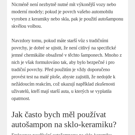
Nicméně není nezbytně nutné mít výkonější vozy nebo
moderní modely; pokud je povrch vašeho automobilu
vyroben z keramiky nebo skla, pak je použití autošamponu
skvělou volbou.
Navzdory tomu, pokud máte starší vůz s tradičními
povrchy, je dobré se ujistit, že není citlivý na specifické
jemné chemikálie obsažené v těchto šamponech. Mnoho z
nich je však formulováno tak, aby bylo bezpečné i pro
tradiční povrchy. Před použitím je vždy doporučeno
provést test na malé ploše, abyste zajistili, že nedojde k
nežádoucím reakcím, což ukazují například zkušenosti
uživatelů, kteří mají starší auta, u kterých se vyplatila
opatrnost.
Jak často bych měl používat
autošampon na sklo-keramiku?