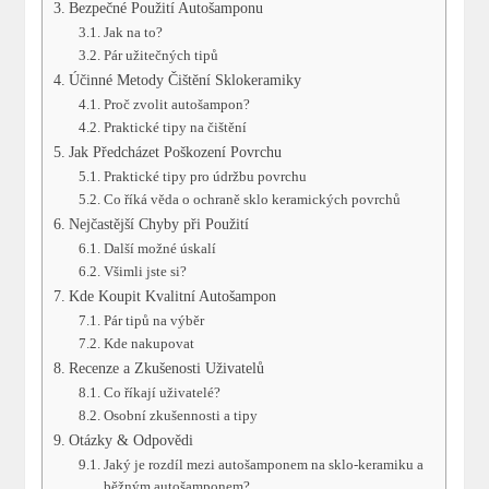
Bezpečné Použití Autošamponu
Jak na to?
Pár užitečných tipů
Účinné Metody Čištění Sklokeramiky
Proč zvolit autošampon?
Praktické tipy na čištění
Jak Předcházet Poškození Povrchu
Praktické tipy pro údržbu povrchu
Co říká věda o ochraně sklo keramických povrchů
Nejčastější Chyby při Použití
Další možné úskalí
Všimli jste si?
Kde Koupit Kvalitní Autošampon
Pár tipů na výběr
Kde nakupovat
Recenze a Zkušenosti Uživatelů
Co říkají uživatelé?
Osobní zkušennosti a tipy
Otázky & Odpovědi
Jaký je rozdíl mezi autošamponem na sklo-keramiku a
běžným autošamponem?