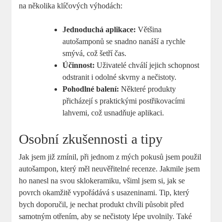
na několika klíčových výhodách:
Jednoduchá aplikace:
Většina
autošamponů se snadno nanáší a rychle
smývá, což šetří čas.
Účinnost:
Uživatelé chválí jejich schopnost
odstranit i odolné skvrny a nečistoty.
Pohodlné balení:
Některé produkty
přicházejí s praktickými postřikovacími
lahvemi, což usnadňuje aplikaci.
Osobní zkušennosti a tipy
Jak jsem již zmínil, při jednom z mých pokusů jsem použil
autošampon, který měl neuvěřitelné recenze. Jakmile jsem
ho nanesl na svou sklokeramiku, všiml jsem si, jak se
povrch okamžitě vypořádává s usazeninami. Tip, který
bych doporučil, je nechat produkt chvíli působit před
samotným otřením, aby se nečistoty lépe uvolnily. Také