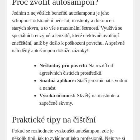
Proč zvolit autošampon?
Jedním z největších benefitů autošamponu je jeho
schopnost odstranění nečistot, mastnoty a dokonce i
starých skvrn, a to vše s maximální šetrností. Využívá se
speciálních enzymů a tenzidů, které efektivně uvolňují
znečištění, aniž by došlo k poškození povrchu. A správně
naředěný autošampon dokáže zázraky!
Neškodný pro povrch:
Na rozdíl od
agresivních čisticích prostředků.
Snadná aplikace:
Stačí jen smíchat s vodou
a nanést.
Vysoká účinnost:
Skvělý na mastnotu a
zapečené skvrny.
Praktické tipy na čištění
Pokud se rozhodnete vyzkoušet autošampon, zde je
několik tipů, jak to zvládnout jako profesionál. Nejprve si