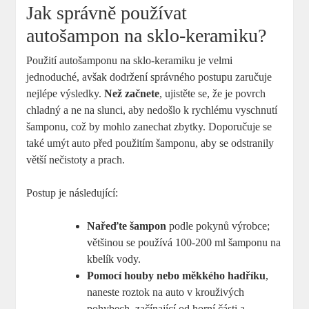
Jak správně používat
autošampon na sklo-keramiku?
Použití autošamponu na sklo-keramiku je velmi
jednoduché, avšak dodržení správného postupu zaručuje
nejlépe výsledky.
Než začnete
, ujistěte se, že je povrch
chladný a ne na slunci, aby nedošlo k rychlému vyschnutí
šamponu, což by mohlo zanechat zbytky. Doporučuje se
také umýt auto před použitím šamponu, aby se odstranily
větší nečistoty a prach.
Postup je následující:
Nařeďte šampon
podle pokynů výrobce;
většinou se používá 100-200 ml šamponu na
kbelík vody.
Pomocí houby nebo měkkého hadříku
,
naneste roztok na auto v krouživých
pohybech, začínající od horní části a