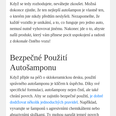
Když se tedy rozhodujete, neváhejte zkoušet. Možná
dokonce zjistíte, že ten nejlepší autošampon je vlastně ten,
o kterém jste nikdy předtím neslyšeli. Nezapomeňte, že
každé vozidlo je unikátní, a to, co funguje pro jedno auto,
nemusí nutně vyhovovat jinému. Nakonec jde o to, abyste
našli produkt, který vám přinese pocit uspokojení a radosti
z dokonale čistého vozu!
Bezpečné Použití
Autošamponu
Když přijde na péči o sklokeramickou desku, použití
správného autošamponu je klíčem k úspěchu. Díky své
specifické formulaci, autošampony nejen čistí, ale také
chrání povrch. Aby se zajistilo bezpečné použití,
je dobré
dodržovat několik jednoduchých pravidel
. Například,
vyvarujte se šamponů s agresivními chemikáliemi nebo
abrazivními složkami. Ty mohou narušit jemný povrch