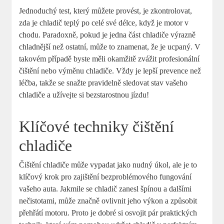
Jednoduchý test, který můžete provést, je zkontrolovat,
zda je chladič teplý po celé své délce, když je motor v
chodu. Paradoxně, pokud je jedna část chladiče výrazně
chladnější než ostatní, může to znamenat, že je ucpaný. V
takovém případě byste měli okamžitě zvážit profesionální
čištění nebo výměnu chladiče. Vždy je lepší prevence než
léčba, takže se snažte pravidelně sledovat stav vašeho
chladiče a užívejte si bezstarostnou jízdu!
Klíčové techniky čištění
chladiče
Čištění chladiče může vypadat jako nudný úkol, ale je to
klíčový krok pro zajištění bezproblémového fungování
vašeho auta. Jakmile se chladič zanesl špínou a dalšími
nečistotami, může značně ovlivnit jeho výkon a způsobit
přehřátí motoru. Proto je dobré si osvojit pár praktických