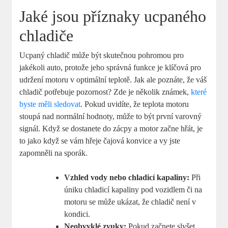
Jaké jsou příznaky ucpaného
chladiče
Ucpaný chladič může být skutečnou pohromou pro
jakékoli auto, protože jeho správná funkce je klíčová pro
udržení motoru v optimální teplotě. Jak ale poznáte, že váš
chladič potřebuje pozornost? Zde je několik známek,
které
byste měli sledovat
. Pokud uvidíte, že teplota motoru
stoupá nad normální hodnoty, může to být první varovný
signál. Když se dostanete do zácpy a motor začne hřát, je
to jako když se vám hřeje čajová konvice a vy jste
zapomněli na sporák.
Vzhled vody nebo chladicí kapaliny:
Při
úniku chladicí kapaliny pod vozidlem či na
motoru se může ukázat, že chladič není v
kondici.
Neobvyklé zvuky:
Pokud začnete slyšet