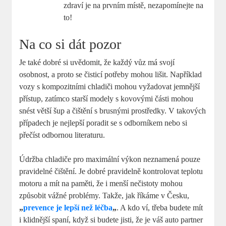
zdraví je na prvním místě, nezapomínejte na
to!
Na co si dát pozor
Je také dobré si uvědomit, že každý vůz má svojí
osobnost, a proto se čisticí potřeby mohou lišit. Například
vozy s kompozitními chladiči mohou vyžadovat jemnější
přístup, zatímco starší modely s kovovými části mohou
snést větší šup a čištění s brusnými prostředky. V takových
případech je nejlepší poradit se s odborníkem nebo si
přečíst odbornou literaturu.
Údržba chladiče pro maximální výkon neznamená pouze
pravidelné čištění. Je dobré pravidelně kontrolovat teplotu
motoru a mít na paměti, že i menší nečistoty mohou
způsobit vážné problémy. Takže, jak říkáme v Česku,
„
prevence je lepší než léčba
„
. A kdo ví, třeba budete mít
i klidnější spaní, když si budete jisti, že je váš auto partner