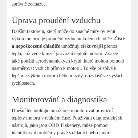
správně zacházet.
Úprava proudění vzduchu
Dalším faktorem, který může do značné míry ovlivnit
výkon motoru, je proudění vzduchu kolem chladiče.
Čisté
a nepoškozené chladiče
umožňují efektivnější přenos
tepla, což vede k nižší provozní teplotě motoru. Zvažte
také použití aerodynamických krytů, které mohou pomoci
nasměrovat vzduch přímo k motoru. To vše přispívá k
lepšímu výkonu motoru během jízdy, obzvlášť ve vyšších
rychlostech.
Monitorování a diagnostika
Dnešní technologie umožňuje monitorovat provozní
teploty motoru v reálném čase. Používání diagnostických
nástrojů, jako jsou OBD-II skenery, může pomoci
identifikovat problémy právě s chladiči nebo jinými