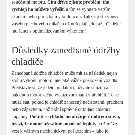
součástmi motoru.
Čím dříve zjistíte problém, tím
rychleji ho můžete vyřešit
, a tím se vyhnete větším
škodám nebo poruchám v budoucnu. Takže, jestli vousy
vašeho plechového miláčka už nešeptají „dokaž to“, dejte
mu šanci s optimalizovaným výkonem!
Důsledky zanedbané údržby
chladiče
Zanedbaná údržba chladiče může mít za následek nejen
ztrátu výkonu motoru, ale také vážné poškození vozidla.
Představte si, že jedete po dálnici, užíváte si jízdu a
najednou motor začne vykazovat známky přehřátí. To se
může stát, pokud je chladič zanesený nečistotami, prachem
nebo zápachem, což brání správné cirkulaci chladicí
kapaliny.
Pokud se chladič neudržuje v dobrém stavu,
hrozí, že motor přesáhne povolené teploty
, což může
vést k vážným mechanickým poškozením – jako je