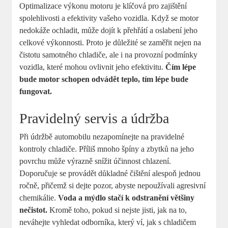
Optimalizace výkonu motoru je klíčová pro zajištění
spolehlivosti a efektivity vašeho vozidla. Když se motor
nedokáže ochladit, může dojít k přehřátí a oslabení jeho
celkové výkonnosti. Proto je důležité se zaměřit nejen na
čistotu samotného chladiče, ale i na provozní podmínky
vozidla, které mohou ovlivnit jeho efektivitu.
Čím lépe
bude motor schopen odvádět teplo, tím lépe bude
fungovat.
Pravidelný servis a údržba
Při údržbě automobilu nezapomínejte na pravidelné
kontroly chladiče. Příliš mnoho špíny a zbytků na jeho
povrchu může výrazně snížit účinnost chlazení.
Doporučuje se provádět důkladné čištění alespoň jednou
ročně, přičemž si dejte pozor, abyste nepoužívali agresivní
chemikálie.
Voda a mýdlo stačí k odstranění většiny
nečistot.
Kromě toho, pokud si nejste jisti, jak na to,
neváhejte vyhledat odborníka, který ví, jak s chladičem