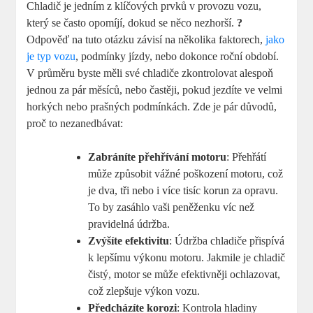
Chladič je jedním z klíčových prvků v provozu vozu,
který se často opomíjí, dokud se něco nezhorší.
?
Odpověď na tuto otázku závisí na několika faktorech,
jako
je typ vozu
, podmínky jízdy, nebo dokonce roční období.
V průměru byste měli své chladiče zkontrolovat alespoň
jednou za pár měsíců, nebo častěji, pokud jezdíte ve velmi
horkých nebo prašných podmínkách. Zde je pár důvodů,
proč to nezanedbávat:
Zabráníte přehřívání motoru
: Přehřátí
může způsobit vážné poškození motoru, což
je dva, tři nebo i více tisíc korun za opravu.
To by zasáhlo vaši peněženku víc než
pravidelná údržba.
Zvýšíte efektivitu
: Údržba chladiče přispívá
k lepšímu výkonu motoru. Jakmile je chladič
čistý, motor se může efektivněji ochlazovat,
což zlepšuje výkon vozu.
Předcházíte korozi
: Kontrola hladiny