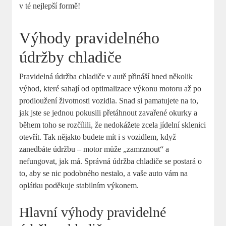
v té nejlepší formě!
Výhody pravidelného
údržby chladiče
Pravidelná údržba chladiče v autě přináší hned několik
výhod, které sahají od optimalizace výkonu motoru až po
prodloužení životnosti vozidla. Snad si pamatujete na to,
jak jste se jednou pokusili přetáhnout zavařené okurky a
během toho se rozčílili, že nedokážete zcela jídelní sklenici
otevřít. Tak nějakto budete mít i s vozidlem, když
zanedbáte údržbu – motor může „zamrznout“ a
nefungovat, jak má. Správná údržba chladiče se postará o
to, aby se nic podobného nestalo, a vaše auto vám na
oplátku poděkuje stabilním výkonem.
Hlavní výhody pravidelné