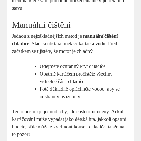
technik, které vám pomohou udržet chladič v perfektním
stavu.
Manuální čištění
Jednou z nejzákladnějších metod je
manuální čištění
chladiče
. Stačí si obstarat měkký kartáč a vodu. Před
začátkem se ujistěte, že motor je chladný.
Odejměte ochranný kryt chladiče.
Opatrně kartáčem pročistěte všechny
viditelné části chladiče.
Poté důkladně opláchněte vodou, aby se
odstranily usazeniny.
Tento postup je jednoduchý, ale často opomíjený. Ačkoli
kartáčování může vypadat jako dětská hra, jakkoli opatrní
budete, stále můžete vytrhnout kousek chladiče, takže na
to pozor!