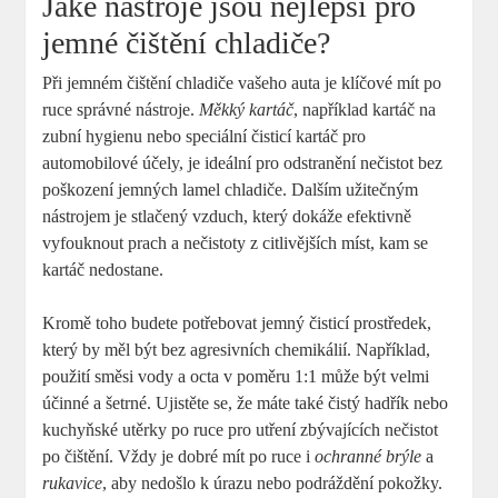
Jaké nástroje jsou nejlepší pro
jemné čištění chladiče?
Při jemném čištění chladiče vašeho auta je klíčové mít po
ruce správné nástroje.
Měkký kartáč
, například kartáč na
zubní hygienu nebo speciální čisticí kartáč pro
automobilové účely, je ideální pro odstranění nečistot bez
poškození jemných lamel chladiče. Dalším užitečným
nástrojem je stlačený vzduch, který dokáže efektivně
vyfouknout prach a nečistoty z citlivějších míst, kam se
kartáč nedostane.
Kromě toho budete potřebovat jemný čisticí prostředek,
který by měl být bez agresivních chemikálií. Například,
použití směsi vody a octa v poměru 1:1 může být velmi
účinné a šetrné. Ujistěte se, že máte také čistý hadřík nebo
kuchyňské utěrky po ruce pro utření zbývajících nečistot
po čištění. Vždy je dobré mít po ruce i
ochranné brýle
a
rukavice
, aby nedošlo k úrazu nebo podráždění pokožky.