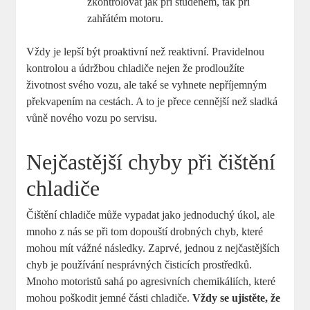
zkontrolovat jak při studeném, tak při
zahřátém motoru.
Vždy je lepší být proaktivní než reaktivní. Pravidelnou
kontrolou a údržbou chladiče nejen že prodloužíte
životnost svého vozu, ale také se vyhnete nepříjemným
překvapením na cestách. A to je přece cennější než sladká
vůně nového vozu po servisu.
Nejčastější chyby při čištění
chladiče
Čištění chladiče může vypadat jako jednoduchý úkol, ale
mnoho z nás se při tom dopouští drobných chyb, které
mohou mít vážné následky. Zaprvé, jednou z nejčastějších
chyb je používání nesprávných čisticích prostředků.
Mnoho motoristů sahá po agresivních chemikáliích, které
mohou poškodit jemné části chladiče.
Vždy se ujistěte, že