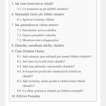
Jak často kontrolovat chladič
Co kontrolovat při údržbě chladiče?
Nejčastější chyby při čištění chladiče
Správné techniky čištění
Jak optimalizovat výkon motoru
Pravidelný servis a údržba
Úprava proudění vzduchu
Monitorování a diagnostika
Důsledky zanedbané údržby chladiče
Často Kladené Otázky
Jaké nástroje jsou nejlepší pro jemné čištění chladiče?
Jak často bych měl čistit chladič?
Jaké jsou příznaky zaneseného chladiče?
Je bezpečné používání chemických čističů na
chladič?
Jaké techniky mohu použít k efektivnímu čištění
chladiče?
Co dělat, pokud se chladič po čištění nezlepšil?
Klíčové Poznatky