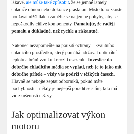
lákavé,
ale může také způsobit
, že se jemné lamely
chladiče ohnou nebo dokonce prasknou. Místo toho zkuste
používat nižší tlak a zaměřte se na jemné pohyby, aby se
nepoškodily citlivé komponenty.
Pamatujte, že raději
pomalu a důkladně, než rychle a riskantně.
Nakonec nezapomeňte na použití ochrany – kvalitního
chladicího prostředku, který pomáhá udržovat optimální
teplotu a brání vzniku korozi i usazenin.
Investice do
dobrého chladicího média se vyplatí, neb je to jako mít
dobrého přítele – vždy vás podrží v těžkých časech.
Hlavně se nebojte zeptat odborníků, pokud máte
pochybnosti – někdy je nejlepší poradit se s tím, kdo má
víc zkušeností než vy.
Jak optimalizovat výkon
motoru