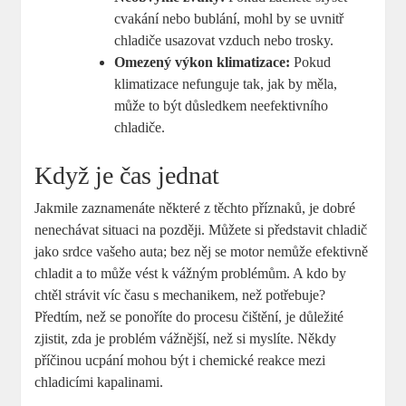
cvakání nebo bublání, mohl by se uvnitř
chladiče usazovat vzduch nebo trosky.
Omezený výkon klimatizace:
Pokud
klimatizace nefunguje tak, jak by měla,
může to být důsledkem neefektivního
chladiče.
Když je čas jednat
Jakmile zaznamenáte některé z těchto příznaků, je dobré
nenechávat situaci na později. Můžete si představit chladič
jako srdce vašeho auta; bez něj se motor nemůže efektivně
chladit a to může vést k vážným problémům. A kdo by
chtěl strávit víc času s mechanikem, než potřebuje?
Předtím, než se ponoříte do procesu čištění, je důležité
zjistit, zda je problém vážnější, než si myslíte. Někdy
příčinou ucpání mohou být i chemické reakce mezi
chladicími kapalinami.