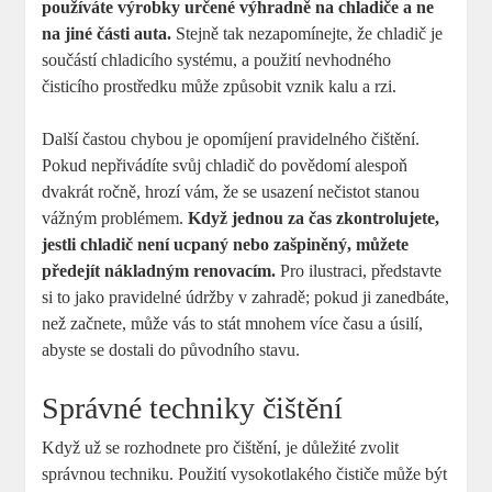
používáte výrobky určené výhradně na chladiče a ne
na jiné části auta.
Stejně tak nezapomínejte, že chladič je
součástí chladicího systému, a použití nevhodného
čisticího prostředku může způsobit vznik kalu a rzi.
Další častou chybou je opomíjení pravidelného čištění.
Pokud nepřivádíte svůj chladič do povědomí alespoň
dvakrát ročně, hrozí vám, že se usazení nečistot stanou
vážným problémem.
Když jednou za čas zkontrolujete,
jestli chladič není ucpaný nebo zašpiněný, můžete
předejít nákladným renovacím.
Pro ilustraci, představte
si to jako pravidelné údržby v zahradě; pokud ji zanedbáte,
než začnete, může vás to stát mnohem více času a úsilí,
abyste se dostali do původního stavu.
Správné techniky čištění
Když už se rozhodnete pro čištění, je důležité zvolit
správnou techniku. Použití vysokotlakého čističe může být