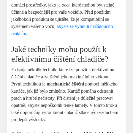
domácí prostředky, jako je
ocet
, které mohou být stejně
účinné a bezpečnější pro vaše vozidlo. Před použitím
jakéhokoli produktu se ujistěte, že je kompatibilní se
systémem vašeho vozu,
abyste se vyhnuli nežádoucím
reakcím
.
Jaké techniky mohu použít k
efektivnímu čištění chladiče?
Existuje několik technik, které lze použít k efektivnímu
čištění chladiče a zajištění jeho maximálního výkonu.
První technikou je
mechanické čištění
pomocí měkkého
kartáče, jak již bylo zmíněno. Kartáč pomáhá odstranit
prach a hrubé nečistoty. Při čištění je důležité pracovat
opatrně, abyste nepoškodili tenké lamely. V tomto kroku
také doporučuji vyfouknout chladič stlačeným vzduchem
pro lepší výsledky.