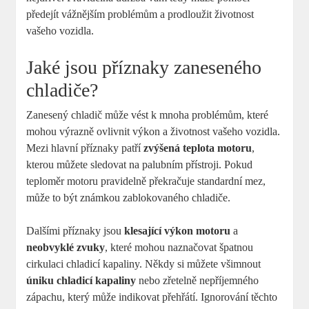
předejít vážnějším problémům a prodloužit životnost
vašeho vozidla.
Jaké jsou příznaky zaneseného
chladiče?
Zanesený chladič může vést k mnoha problémům, které
mohou výrazně ovlivnit výkon a životnost vašeho vozidla.
Mezi hlavní příznaky patří
zvýšená teplota motoru
,
kterou můžete sledovat na palubním přístroji. Pokud
teploměr motoru pravidelně překračuje standardní mez,
může to být známkou zablokovaného chladiče.
Dalšími příznaky jsou
klesající výkon motoru
a
neobvyklé zvuky
, které mohou naznačovat špatnou
cirkulaci chladicí kapaliny. Někdy si můžete všimnout
úniku chladicí kapaliny
nebo zřetelně nepříjemného
zápachu, který může indikovat přehřátí. Ignorování těchto