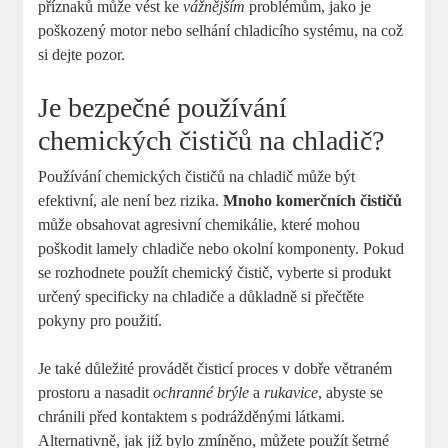
příznaků může vést ke
vážnějším
problémům, jako je
poškozený motor nebo selhání chladicího systému, na což
si dejte pozor.
Je bezpečné používání
chemických čističů na chladič?
Používání chemických čističů na chladič může být
efektivní, ale není bez rizika.
Mnoho komerčních čističů
může obsahovat agresivní chemikálie, které mohou
poškodit lamely chladiče nebo okolní komponenty. Pokud
se rozhodnete použít chemický čistič, vyberte si produkt
určený specificky na chladiče a důkladně si přečtěte
pokyny pro použití.
Je také důležité provádět čisticí proces v dobře větraném
prostoru a nasadit
ochranné brýle
a
rukavice
, abyste se
chránili před kontaktem s podrážděnými látkami.
Alternativně, jak již bylo zmíněno, můžete použít šetrné