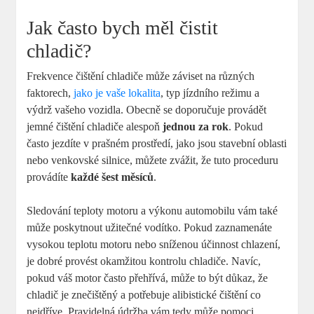
Jak často bych měl čistit
chladič?
Frekvence čištění chladiče může záviset na různých
faktorech,
jako je vaše lokalita
, typ jízdního režimu a
výdrž vašeho vozidla. Obecně se doporučuje provádět
jemné čištění chladiče alespoň
jednou za rok
. Pokud
často jezdíte v prašném prostředí, jako jsou stavební oblasti
nebo venkovské silnice, můžete zvážit, že tuto proceduru
provádíte
každé šest měsíců
.
Sledování teploty motoru a výkonu automobilu vám také
může poskytnout užitečné vodítko. Pokud zaznamenáte
vysokou teplotu motoru nebo sníženou účinnost chlazení,
je dobré provést okamžitou kontrolu chladiče. Navíc,
pokud váš motor často přehřívá, může to být důkaz, že
chladič je znečištěný a potřebuje alibistické čištění co
nejdříve. Pravidelná údržba vám tedy může pomoci