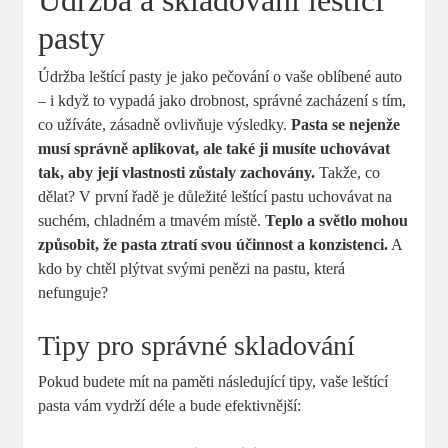
Údržba a skladování leštící
pasty
Údržba leštící pasty je jako pečování o vaše oblíbené auto
– i když to vypadá jako drobnost, správné zacházení s tím,
co užíváte, zásadně ovlivňuje výsledky.
Pasta se nejenže
musí správně aplikovat, ale také ji musíte uchovávat
tak, aby její vlastnosti zůstaly zachovány.
Takže, co
dělat? V první řadě je důležité leštící pastu uchovávat na
suchém, chladném a tmavém místě.
Teplo a světlo mohou
způsobit, že pasta ztratí svou účinnost a konzistenci.
A
kdo by chtěl plýtvat svými penězi na pastu, která
nefunguje?
Tipy pro správné skladování
Pokud budete mít na paměti následující tipy, vaše leštící
pasta vám vydrží déle a bude efektivnější: