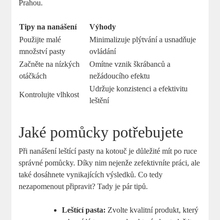
Prahou.
Tipy na nanášení
Výhody
Použijte malé
Minimalizuje plýtvání a usnadňuje
množství pasty
ovládání
Začněte na nízkých
Omítne vznik škrábanců a
otáčkách
nežádoucího efektu
Udržuje konzistenci a efektivitu
Kontrolujte vlhkost
leštění
Jaké pomůcky potřebujete
Při nanášení leštící pasty na kotouč je důležité mít po ruce
správné pomůcky. Díky nim nejenže zefektivníte práci, ale
také dosáhnete vynikajících výsledků. Co tedy
nezapomenout připravit? Tady je pár tipů.
Leštící pasta:
Zvolte kvalitní produkt, který