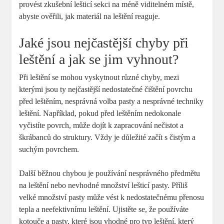
provést zkušební lešticí sekci na méně viditelném místě,
abyste ověřili, jak materiál na leštění reaguje.
Jaké jsou nejčastější chyby při
leštění a jak se jim vyhnout?
Při leštění se mohou vyskytnout různé chyby, mezi
kterými jsou ty nejčastější nedostatečné čištění povrchu
před leštěním, nesprávná volba pasty a nesprávné techniky
leštění. Například, pokud před leštěním nedokonale
vyčistíte povrch, může dojít k zapracování nečistot a
škrábanců do struktury. Vždy je důležité začít s čistým a
suchým povrchem.
Další běžnou chybou je používání nesprávného předmětu
na leštění nebo nevhodné množství lešticí pasty. Příliš
velké množství pasty může vést k nedostatečnému přenosu
tepla a neefektivnímu leštění. Ujistěte se, že používáte
kotouče a pasty, které jsou vhodné pro typ leštění, který