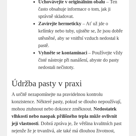
Uchovávejte v originálním obalu
– Ten
často obsahuje informace o tom, jak ji
správně skladovat.
Zavírejte hermeticky
– Ať už jde o
kelímky nebo tuby, ujistěte se, že jsou dobře
utěsněné, aby se vnitřní vzduch nedostal k
pastě.
Vyhněte se kontaminaci
– Používejte vždy
čisté nástroje při nanášení, abyste do pasty
nedostali nečistoty.
Údržba pasty v praxi
A určitě nezapomínejte na pravidelnou kontrolu
konzistence. Některé pasty, pokud se dlouho nepoužívají,
mohou ztuhnout nebo dokonce změknout.
Nedostatek
vlhkosti nebo naopak přílišného tepla může ovlivnit
její vlastnosti
. Dobrá zpráva je, že většina kvalitních past
nejenže že je trvanlivá, ale také má dlouhou životnost,