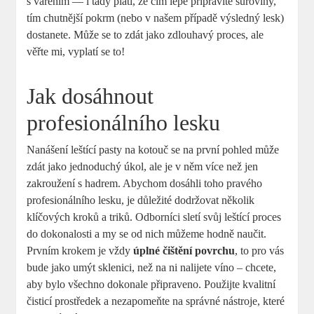
s vařením — i tady platí, že čím lépe připravíte suroviny,
tím chutnější pokrm (nebo v našem případě výsledný lesk)
dostanete. Může se to zdát jako zdlouhavý proces, ale
věřte mi, vyplatí se to!
Jak dosáhnout
profesionálního lesku
Nanášení leštící pasty na kotouč se na první pohled může
zdát jako jednoduchý úkol, ale je v něm více než jen
zakroužení s hadrem. Abychom dosáhli toho pravého
profesionálního lesku, je důležité dodržovat několik
klíčových kroků a triků. Odborníci sletí svůj leštící proces
do dokonalosti a my se od nich můžeme hodně naučit.
Prvním krokem je vždy
úplné čištění povrchu
, to pro vás
bude jako umýt sklenici, než na ni nalijete víno – chcete,
aby bylo všechno dokonale připraveno. Použijte kvalitní
čisticí prostředek a nezapomeňte na správné nástroje, které