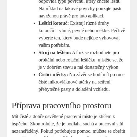
odpovídá typu povrchu, který chcete leštit.
Například na lakové povrchy použijte pastu
navrženou právě pro tuto aplikaci.
Leštící kotouč:
Existují různé druhy
kotoučů – vlnité, pevné nebo měkké. Pečlivě
vyberte ten, který bude nejlépe vyhovovat
vašim potřebám.
Stroj na leštění:
Ať už se rozhodnete pro
orbitální nebo rotační leštičku, ujistěte se, že
je v dobrém stavu a má dostatečný výkon.
Čistící utěrky:
Na závěr se hodí mít po ruce
čisté mikrovláknové utěrky na setření
přebytečné pasty a doladění vzhledu.
Příprava pracovního prostoru
Mít čisté a dobře osvětlené pracovní místo je klíčem k
úspěchu. Zkontrolujte, že je podlaha suchá a pracovní stůl
nezaneřáděný. Pokud potřebujete pomoc, můžete se obrátit