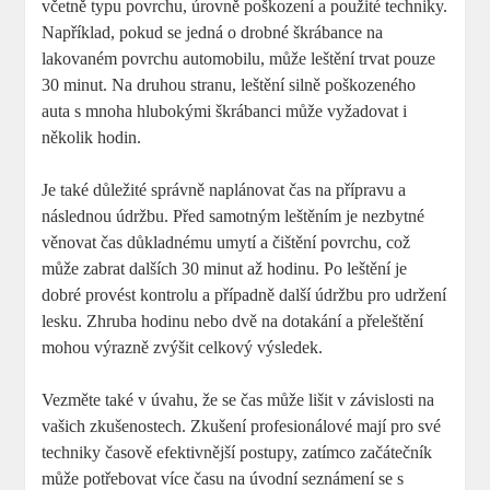
včetně typu povrchu, úrovně poškození a použité techniky.
Například, pokud se jedná o drobné škrábance na
lakovaném povrchu automobilu, může leštění trvat pouze
30 minut. Na druhou stranu, leštění silně poškozeného
auta s mnoha hlubokými škrábanci může vyžadovat i
několik hodin.
Je také důležité správně naplánovat čas na přípravu a
následnou údržbu. Před samotným leštěním je nezbytné
věnovat čas důkladnému umytí a čištění povrchu, což
může zabrat dalších 30 minut až hodinu. Po leštění je
dobré provést kontrolu a případně další údržbu pro udržení
lesku. Zhruba hodinu nebo dvě na dotakání a přeleštění
mohou výrazně zvýšit celkový výsledek.
Vezměte také v úvahu, že se čas může lišit v závislosti na
vašich zkušenostech. Zkušení profesionálové mají pro své
techniky časově efektivnější postupy, zatímco začátečník
může potřebovat více času na úvodní seznámení se s