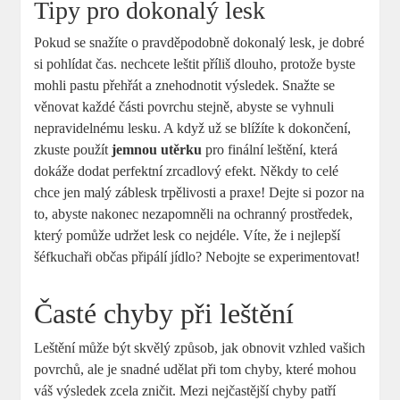
Tipy pro dokonalý lesk
Pokud se snažíte o pravděpodobně dokonalý lesk, je dobré
si pohlídat čas. nechcete leštit příliš dlouho, protože byste
mohli pastu přehřát a znehodnotit výsledek. Snažte se
věnovat každé části povrchu stejně, abyste se vyhnuli
nepravidelnému lesku. A když už se blížíte k dokončení,
zkuste použít
jemnou utěrku
pro finální leštění, která
dokáže dodat perfektní zrcadlový efekt. Někdy to celé
chce jen malý záblesk trpělivosti a praxe! Dejte si pozor na
to, abyste nakonec nezapomněli na ochranný prostředek,
který pomůže udržet lesk co nejdéle. Víte, že i nejlepší
šéfkuchaři občas připálí jídlo? Nebojte se experimentovat!
Časté chyby při leštění
Leštění může být skvělý způsob, jak obnovit vzhled vašich
povrchů, ale je snadné udělat při tom chyby, které mohou
váš výsledek zcela zničit. Mezi nejčastější chyby patří