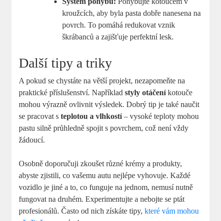
Systém pohybů:
Pohybujte kotoučem v
kroužcích, aby byla pasta dobře nanesena na
povrch. To pomáhá redukovat vznik
škrábanců a zajišťuje perfektní lesk.
Další tipy a triky
A pokud se chystáte na větší projekt, nezapomeňte na
praktické příslušenství. Například
styly otáčení
kotouče
mohou výrazně ovlivnit výsledek. Dobrý tip je také naučit
se pracovat s
teplotou a vlhkostí
– vysoké teploty mohou
pastu silně průhledně spojit s povrchem, což není vždy
žádoucí.
Osobně doporučuji zkoušet různé krémy a produkty,
abyste zjistili, co vašemu autu nejlépe vyhovuje. Každé
vozidlo je jiné a to, co funguje na jednom, nemusí nutně
fungovat na druhém. Experimentujte a nebojte se ptát
profesionálů. Často od nich získáte tipy,
které vám mohou