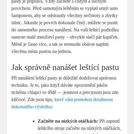
pasty je příprava. Vždy začněte s čistým a suchým
povrchem. Před samotným leštěním se vyplatí umýt auto
šamponem, aby se odstranily všechny nečistoty a zbytky
silnic. Jakmile je povrch dokonale čistý, můžete se pustit
do samotného procesu nanášení. Na vaši leštící podložku
naneste malé množství pasty – obvykle stačí pár kapiček.
Méně je často více, a tak se nemusíte obávat naplnit
všechna místa pastou na jednou.
Jak správně nanášet leštící pastu
Při nanášení leštící pasty je důležité dodržovat správnou
techniku. Je to, jako když dáváte upozornění jakési
tichému chlapci ve třídě — jemnost a preciznost jsou zde
klíčové. Zde jsou tipy,
které vám pomohou dosáhnout
dokonalého výsledku
:
Začněte na nízkých otáčkách:
Při zapnutí
leštícího stroje začněte na nízkých otáčkách,