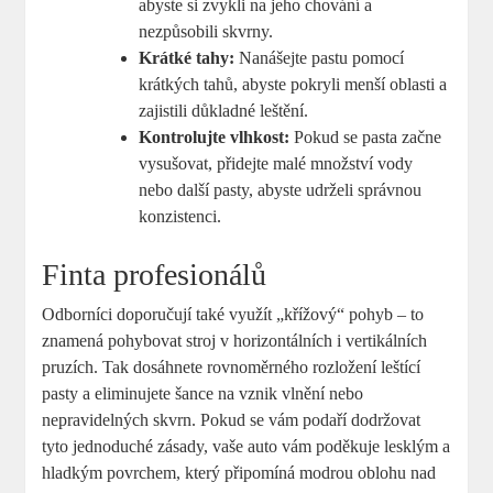
abyste si zvykli na jeho chování a
nezpůsobili skvrny.
Krátké tahy:
Nanášejte pastu pomocí
krátkých tahů, abyste pokryli menší oblasti a
zajistili důkladné leštění.
Kontrolujte vlhkost:
Pokud se pasta začne
vysušovat, přidejte malé množství vody
nebo další pasty, abyste udrželi správnou
konzistenci.
Finta profesionálů
Odborníci doporučují také využít „křížový“ pohyb – to
znamená pohybovat stroj v horizontálních i vertikálních
pruzích. Tak dosáhnete rovnoměrného rozložení leštící
pasty a eliminujete šance na vznik vlnění nebo
nepravidelných skvrn. Pokud se vám podaří dodržovat
tyto jednoduché zásady, vaše auto vám poděkuje lesklým a
hladkým povrchem, který připomíná modrou oblohu nad