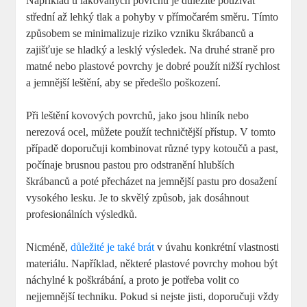
Například u lakovaných povrchů je důležité používat
střední až lehký tlak a pohyby v přímočarém směru. Tímto
způsobem se minimalizuje riziko vzniku škrábanců a
zajišťuje se hladký a lesklý výsledek. Na druhé straně pro
matné nebo plastové povrchy je dobré použít nižší rychlost
a jemnější leštění, aby se předešlo poškození.
Při leštění kovových povrchů, jako jsou hliník nebo
nerezová ocel, můžete použít techničtější přístup. V tomto
případě doporučuji kombinovat různé typy kotoučů a past,
počínaje brusnou pastou pro odstranění hlubších
škrábanců a poté přecházet na jemnější pastu pro dosažení
vysokého lesku. Je to skvělý způsob, jak dosáhnout
profesionálních výsledků.
Nicméně,
důležité je také brát
v úvahu konkrétní vlastnosti
materiálu. Například, některé plastové povrchy mohou být
náchylné k poškrábání, a proto je potřeba volit co
nejjemnější techniku. Pokud si nejste jisti, doporučuji vždy