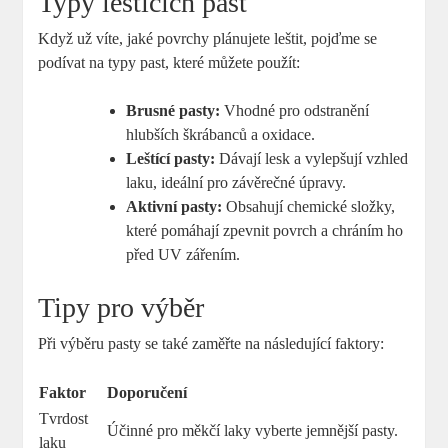
Typy leštících past
Když už víte, jaké povrchy plánujete leštit, pojďme se
podívat na typy past, které můžete použít:
Brusné pasty:
Vhodné pro odstranění
hlubších škrábanců a oxidace.
Leštící pasty:
Dávají lesk a vylepšují vzhled
laku, ideální pro závěrečné úpravy.
Aktivní pasty:
Obsahují chemické složky,
které pomáhají zpevnit povrch a chráním ho
před UV zářením.
Tipy pro výběr
Při výběru pasty se také zaměřte na následující faktory:
Faktor
Doporučení
Tvrdost
Účinné pro měkčí laky vyberte jemnější pasty.
laku