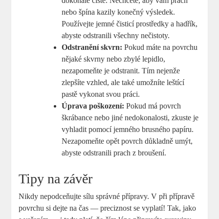
dokonale čisté. Nechcete, aby vám prach
nebo špína kazily konečný výsledek.
Používejte jemné čisticí prostředky a hadřík,
abyste odstranili všechny nečistoty.
Odstranění skvrn:
Pokud máte na povrchu
nějaké skvrny nebo zbylé lepidlo,
nezapomeňte je odstranit. Tím nejenže
zlepšíte vzhled, ale také umožníte leštící
pastě vykonat svou práci.
Úprava poškození:
Pokud má povrch
škrábance nebo jiné nedokonalosti, zkuste je
vyhladit pomocí jemného brusného papíru.
Nezapomeňte opět povrch důkladně umýt,
abyste odstranili prach z broušení.
Tipy na závěr
Nikdy nepodceňujte sílu správné přípravy. V při přípravě
povrchu si dejte na čas — preciznost se vyplatí! Tak, jako