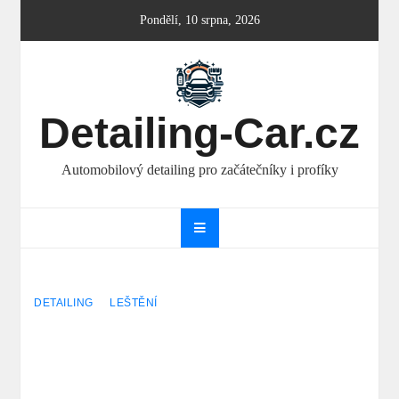
Skip
Pondělí, 10 srpna, 2026
to
content
Detailing-Car.cz
Automobilový detailing pro začátečníky i profíky
DETAILING
LEŠTĚNÍ