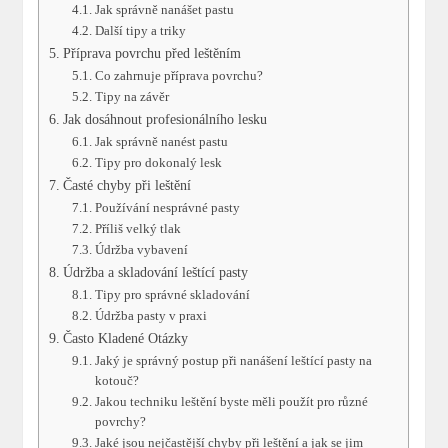
Jak správně nanášet pastu
Další tipy a triky
Příprava povrchu před leštěním
Co zahrnuje příprava povrchu?
Tipy na závěr
Jak dosáhnout profesionálního lesku
Jak správně nanést pastu
Tipy pro dokonalý lesk
Časté chyby při leštění
Používání nesprávné pasty
Příliš velký tlak
Údržba vybavení
Údržba a skladování leštící pasty
Tipy pro správné skladování
Údržba pasty v praxi
Často Kladené Otázky
Jaký je správný postup při nanášení leštící pasty na
kotouč?
Jakou techniku leštění byste měli použít pro různé
povrchy?
Jaké jsou nejčastější chyby při leštění a jak se jim