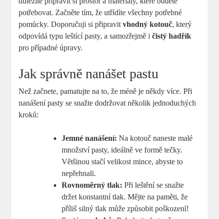
důležité připravit si prostor a materiály, které budete
potřebovat. Začněte tím, že utřídíte všechny potřebné
pomůcky. Doporučuji si připravit
vhodný kotouč
, který
odpovídá typu leštící pasty, a samozřejmě i
čistý hadřík
pro případné úpravy.
Jak správně nanášet pastu
Než začnete, pamatujte na to, že méně je někdy více. Při
nanášení pasty se snažte dodržovat několik jednoduchých
kroků:
Jemné nanášení:
Na kotouč naneste malé
množství pasty, ideálně ve formě tečky.
Většinou stačí velikost mince, abyste to
nepřehnali.
Rovnoměrný tlak:
Při leštění se snažte
držet konstantní tlak. Mějte na paměti, že
příliš silný tlak může způsobit poškození!