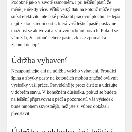
Podobně jako v životě samotném, i při leštění platí, že
méně je někdy více. Příliš velký tlak na kotouč může nejen
snížit efektivitu, ale také poškodit pracovní plochu. Je lepší
najít zlatou střední cestu, která vaší leštící pastě poskytne
možnost se aktivovat a zároveň ochrání povrch. Pokud se
vám zdá, že kotouč nebere pastu, zkuste zpomalit a
zjemnit úchop!
Údržba vybavení
Nezapomínejte ani na údržbu vašeho vybavení. Proudící
špína a zbytky pasty na kotoučích mohou značně ovlivnit
výsledky vaší práce. Pravidelně je proto čistěte a udržujte
v dobrém stavu. V konečném důsledku, pokud se budete
na leštění připravovat s péčí a pozorností, váš výsledek
bude mnohem skvostnější, než jste si vůbec dokázali
představit!