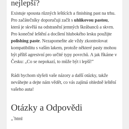
nejlepší?
Existuje spousta různých leštících a finishing past na trhu.
Pro začátečníky doporučuji začít s
uhlíkovou pastou
,
která je skvělá na odstranění jemných škrábanců a skvrn.
Pro konečné leštění a docílení hlubokého lesku použijte
polishing paste
. Nezapomeňte ale vždy zkontrolovat
kompatibilitu s vaším lakem, protože některé pasty mohou
být příliš agresivní pro určité typy povrchů. A jak říkáme v
Česku: „Co se nepokazí, to může být i lepší!”
Rádi bychom slyšeli vaše názory a další otázky, takže
neváhejte a dejte nám vědět, co vás zajímá ohledně leštění
vašeho auta!
Otázky a Odpovědi
„`html