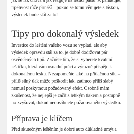
jak se lak chová a jak reaguje na leštící pastu. A pamatujte,
trpělivost růže přináší – pokud se tomu věnujete s láskou,
výsledek bude stát za to!
Tipy pro dokonalý výsledek
Investice do leštění vašeho vozu se vyplatí, ale aby
výsledek opravdu stál za to, je dobré dodržovat pár
osvědčených tipů. Začněte tím, že si vyberete kvalitní
leštičku, která vám usnadní práci a výrazně přispěje k
dokonalému lesku. Nezapomeňte také na přítlačnou sílu –
příliš silný tlak může poškodit lak, zatímco příliš slabý
nemusí poskytnout požadovaný efekt. Osobně mám
zkušenost, že nejlepší je začít s lehkým tlakem a postupně
ho zvyšovat, dokud nedosáhnete požadovaného výsledku.
Příprava je klíčem
Před skutečným leštěním je dobré auto důkladně umýt a