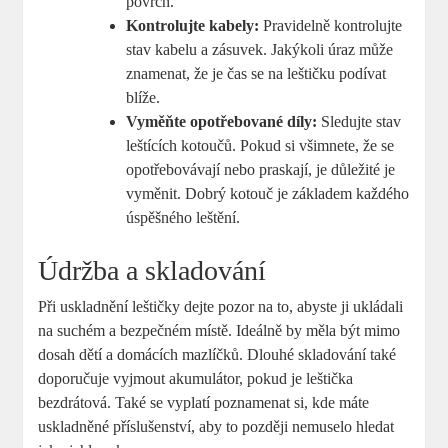
povrch.
Kontrolujte kabely:
Pravidelně kontrolujte
stav kabelu a zásuvek. Jakýkoli úraz může
znamenat, že je čas se na leštičku podívat
blíže.
Vyměňte opotřebované díly:
Sledujte stav
leštících kotoučů. Pokud si všimnete, že se
opotřebovávají nebo praskají, je důležité je
vyměnit. Dobrý kotouč je základem každého
úspěšného leštění.
Údržba a skladování
Při uskladnění leštičky dejte pozor na to, abyste ji ukládali
na suchém a bezpečném místě. Ideálně by měla být mimo
dosah dětí a domácích mazlíčků. Dlouhé skladování také
doporučuje vyjmout akumulátor, pokud je leštička
bezdrátová. Také se vyplatí poznamenat si, kde máte
uskladněné příslušenství, aby to později nemuselo hledat