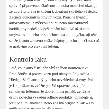
správně připraveno. Zkušenosti mnoha motoristů ukazují,
že dobrá příprava je klíčem k dosažení skvělého výsledku.
Začněte dokonalým omytím vozu. Použijte kvalitní
autokosmetiku a měkkou houbu nebo mikrofibrový
hadřík, aby nedošlo k poškrábání laku. Ať už si auto
umýváte sami nebo se spolehnete na auto myčku, ujistěte
se, že je auto zbaveno veškeré špíny, prachu a nečistot, což
je nezbytné pro efektivní leštění.
Kontrola laku
Poté, co je auto čisté, přichází na řadu kontrola laku.
Prohlédněte si povrch vozu pod různými úhly světla.
Hledejte škrábance, rýhy nebo nevzhledné skvrny. Pokud
je lak poškozen, zvážte použití opravné pasty před
samotným leštěním. Je dobré mít na paměti, že různé
druhy povrchů vyžadují odlišné produkty. Ohlídejte si,
jestli je auto lakované, nebo zda má originální lak – i to
může mít vliv na výběr lešticí pasty.