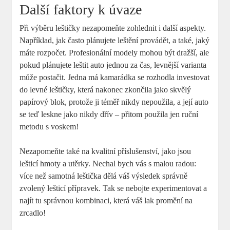
Další faktory k úvaze
Při výběru leštičky nezapomeňte zohlednit i další aspekty.
Například, jak často plánujete leštění provádět, a také, jaký
máte rozpočet. Profesionální modely mohou být dražší, ale
pokud plánujete leštit auto jednou za čas, levnější varianta
může postačit. Jedna má kamarádka se rozhodla investovat
do levné leštičky, která nakonec zkončila jako skvělý
papírový blok, protože ji téměř nikdy nepoužila, a její auto
se teď leskne jako nikdy dřív – přitom použila jen ruční
metodu s voskem!
Nezapomeňte také na kvalitní příslušenství, jako jsou
lešticí hmoty a utěrky. Nechal bych vás s malou radou:
více než samotná leštička dělá váš výsledek správně
zvolený lešticí přípravek. Tak se nebojte experimentovat a
najít tu správnou kombinaci, která váš lak promění na
zrcadlo!