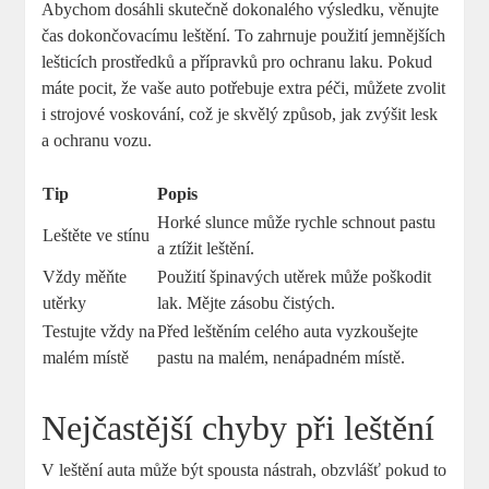
Abychom dosáhli skutečně dokonalého výsledku, věnujte
čas dokončovacímu leštění. To zahrnuje použití jemnějších
lešticích prostředků a přípravků pro ochranu laku. Pokud
máte pocit, že vaše auto potřebuje extra péči, můžete zvolit
i strojové voskování, což je skvělý způsob, jak zvýšit lesk
a ochranu vozu.
Tip
Popis
Horké slunce může rychle schnout pastu
Leštěte ve stínu
a ztížit leštění.
Vždy měňte
Použití špinavých utěrek může poškodit
utěrky
lak. Mějte zásobu čistých.
Testujte vždy na
Před leštěním celého auta vyzkoušejte
malém místě
pastu na malém, nenápadném místě.
Nejčastější chyby při leštění
V leštění auta může být spousta nástrah, obzvlášť pokud to