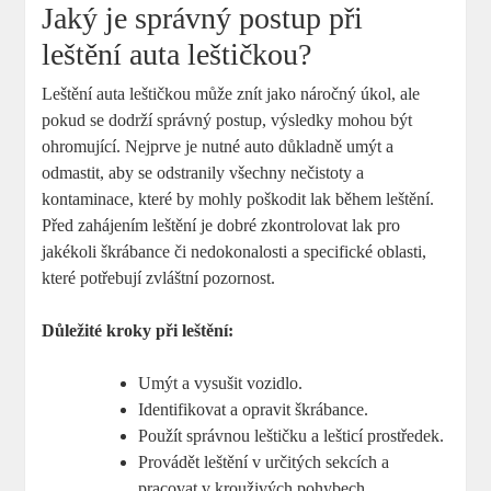
Jaký je správný postup při
leštění auta leštičkou?
Leštění auta leštičkou může znít jako náročný úkol, ale
pokud se dodrží správný postup, výsledky mohou být
ohromující. Nejprve je nutné auto důkladně umýt a
odmastit, aby se odstranily všechny nečistoty a
kontaminace, které by mohly poškodit lak během leštění.
Před zahájením leštění je dobré zkontrolovat lak pro
jakékoli škrábance či nedokonalosti a specifické oblasti,
které potřebují zvláštní pozornost.
Důležité kroky při leštění:
Umýt a vysušit vozidlo.
Identifikovat a opravit škrábance.
Použít správnou leštičku a lešticí prostředek.
Provádět leštění v určitých sekcích a
pracovat v krouživých pohybech.