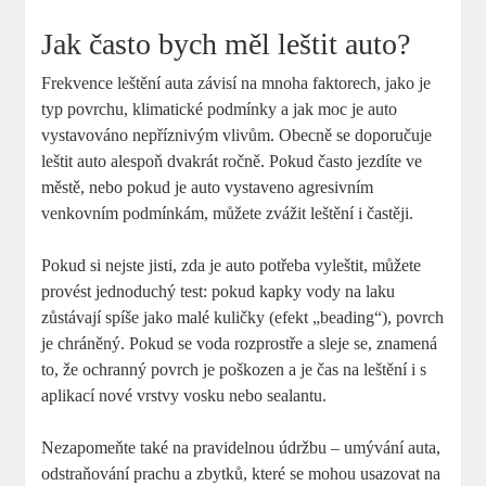
Jak často bych měl leštit auto?
Frekvence leštění auta závisí na mnoha faktorech, jako je
typ povrchu, klimatické podmínky a jak moc je auto
vystavováno nepříznivým vlivům. Obecně se doporučuje
leštit auto alespoň dvakrát ročně. Pokud často jezdíte ve
městě, nebo pokud je auto vystaveno agresivním
venkovním podmínkám, můžete zvážit leštění i častěji.
Pokud si nejste jisti, zda je auto potřeba vyleštit, můžete
provést jednoduchý test: pokud kapky vody na laku
zůstávají spíše jako malé kuličky (efekt „beading“), povrch
je chráněný. Pokud se voda rozprostře a sleje se, znamená
to, že ochranný povrch je poškozen a je čas na leštění i s
aplikací nové vrstvy vosku nebo sealantu.
Nezapomeňte také na pravidelnou údržbu – umývání auta,
odstraňování prachu a zbytků, které se mohou usazovat na