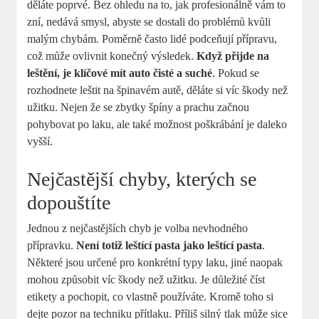
děláte poprvé. Bez ohledu na to, jak profesionálně vám to
zní, nedává smysl, abyste se dostali do problémů kvůli
malým chybám. Poměrně často lidé podceňují přípravu,
což může ovlivnit konečný výsledek.
Když přijde na
leštění, je klíčové mít auto čisté a suché
. Pokud se
rozhodnete leštit na špinavém autě, děláte si víc škody než
užitku. Nejen že se zbytky špíny a prachu začnou
pohybovat po laku, ale také možnost poškrábání je daleko
vyšší.
Nejčastější chyby, kterých se
dopouštíte
Jednou z nejčastějších chyb je volba nevhodného
přípravku.
Není totiž leštící pasta jako leštící pasta
.
Některé jsou určené pro konkrétní typy laku, jiné naopak
mohou způsobit víc škody než užitku. Je důležité číst
etikety a pochopit, co vlastně používáte. Kromě toho si
dejte pozor na techniku přítlaku. Příliš silný tlak může sice