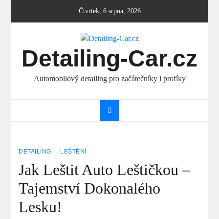
Skip
Čtvrtek, 6 srpna, 2026
to
content
Detailing-Car.cz
Automobilový detailing pro začátečníky i profíky
DETAILING
LEŠTĚNÍ
Jak Leštit Auto Leštičkou –
Tajemství Dokonalého
Lesku!