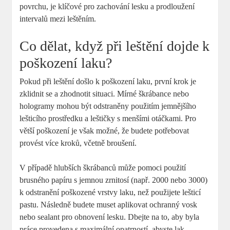
povrchu, je klíčové pro zachování lesku a prodloužení
intervalů mezi leštěním.
Co dělat, když při leštění dojde k
poškození laku?
Pokud při leštění došlo k poškození laku, první krok je
zklidnit se a zhodnotit situaci. Mírné škrábance nebo
hologramy mohou být odstraněny použitím jemnějšího
lešticího prostředku a leštičky s menšími otáčkami. Pro
větší poškození je však možné, že budete potřebovat
provést více kroků, včetně broušení.
V případě hlubších škrábanců může pomoci použití
brusného papíru s jemnou zrnitosí (např. 2000 nebo 3000)
k odstranění poškozené vrstvy laku, než použijete lešticí
pastu. Následně budete muset aplikovat ochranný vosk
nebo sealant pro obnovení lesku. Dbejte na to, aby byla
práce provedena s maximální opatrností, abyste lak