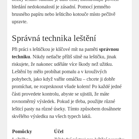
hledání nedokonalostí je zásadní. Pomocí jemného
brusného papíru nebo lešticího kotouče místo pečlivě
upravte.
Správná technika leštění
Při práci s leštičkou je klíčové mít na paměti
správnou
techniku
. Nikdy netlačte příliš silně na leštičku, jinak
riskujete, že nakonec uděláte více škody než užitku.
Leštění by mělo probíhat pomalu a v krouživých
pohybech, jako když vaříte omáčku – chcete ji dobře
promíchat, ne rozprsknout všude kolem! Po každé jedné
části provedete kontrolu, abyste se ujistili, že máte
rovnoměrný výsledek. Pokud je třeba, použijte různé
lešticí pasty na různé úseky. Tímto způsobem dosáhnete
skvělého výsledku na všech typech laků.
Pomůcky
Účel