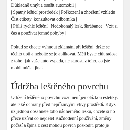
Důkladně umýt a osušit automobil |
| Špatný leštící prostředek | Poškození a zhoršení vzhledu |
Číst etikety, konzultovat odborníka |
| Příliš rychlé leštění | Nedokonalý lesk, škrábance | Vzít si
čas a používat jemné pohyby |
Pokud se chcete vyhnout zklamání při leštění, držte se
těchto tipů a nebojte se je aplikovat. Měli byste cítit radost
z toho, jak vaše auto vypadá, ne starosti z toho, co jste
mohli udělat jinak.
Údržba leštěného povrchu
Udržení leštěného povrchu vozu není jen otázkou estetiky,
ale také ochrany před nepříznivými vlivy prostředí. Když
už jednou dosáhnete toho nádherného lesku, chcete si ho
přece užívat co nejdéle! Každodenní používání, změny
počasí a špína z cest mohou povrch poškodit, proto je