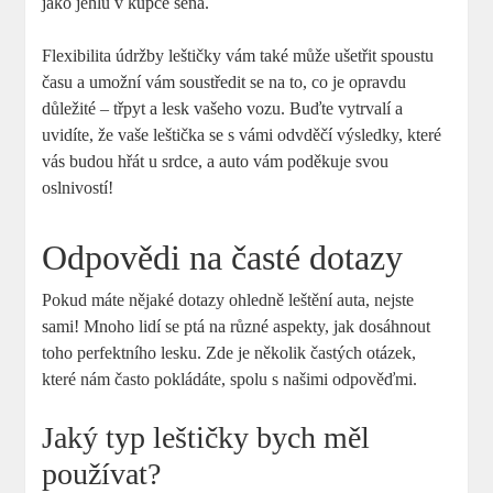
jako jehlu v kupce sena.
Flexibilita údržby leštičky vám také může ušetřit spoustu
času a umožní vám soustředit se na to, co je opravdu
důležité – třpyt a lesk vašeho vozu. Buďte vytrvalí a
uvidíte, že vaše leštička se s vámi odvděčí výsledky, které
vás budou hřát u srdce, a auto vám poděkuje svou
oslnivostí!
Odpovědi na časté dotazy
Pokud máte nějaké dotazy ohledně leštění auta, nejste
sami! Mnoho lidí se ptá na různé aspekty, jak dosáhnout
toho perfektního lesku. Zde je několik častých otázek,
které nám často pokládáte, spolu s našimi odpověďmi.
Jaký typ leštičky bych měl
používat?