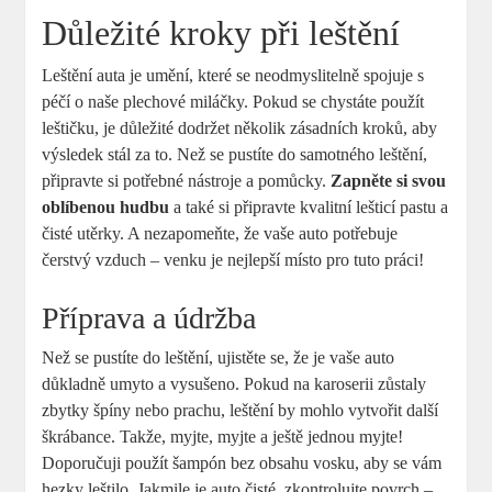
Důležité kroky při leštění
Leštění auta je umění, které se neodmyslitelně spojuje s
péčí o naše plechové miláčky. Pokud se chystáte použít
leštičku, je důležité dodržet několik zásadních kroků, aby
výsledek stál za to. Než se pustíte do samotného leštění,
připravte si potřebné nástroje a pomůcky.
Zapněte si svou
oblíbenou hudbu
a také si připravte kvalitní lešticí pastu a
čisté utěrky. A nezapomeňte, že vaše auto potřebuje
čerstvý vzduch – venku je nejlepší místo pro tuto práci!
Příprava a údržba
Než se pustíte do leštění, ujistěte se, že je vaše auto
důkladně umyto a vysušeno. Pokud na karoserii zůstaly
zbytky špíny nebo prachu, leštění by mohlo vytvořit další
škrábance. Takže, myjte, myjte a ještě jednou myjte!
Doporučuji použít šampón bez obsahu vosku, aby se vám
hezky leštilo. Jakmile je auto čisté, zkontrolujte povrch –