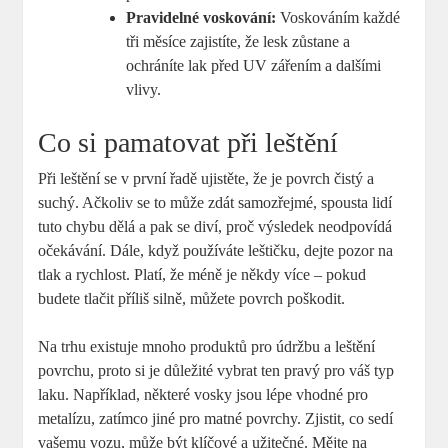
Pravidelné voskování:
Voskováním každé
tři měsíce zajistíte, že lesk zůstane a
ochráníte lak před UV zářením a dalšími
vlivy.
Co si pamatovat při leštění
Při leštění se v první řadě ujistěte, že je povrch čistý a
suchý. Ačkoliv se to může zdát samozřejmé, spousta lidí
tuto chybu dělá a pak se diví, proč výsledek neodpovídá
očekávání. Dále, když používáte leštičku, dejte pozor na
tlak a rychlost. Platí, že méně je někdy více – pokud
budete tlačit příliš silně, můžete povrch poškodit.
Na trhu existuje mnoho produktů pro údržbu a leštění
povrchu, proto si je důležité vybrat ten pravý pro váš typ
laku. Například, některé vosky jsou lépe vhodné pro
metalízu, zatímco jiné pro matné povrchy. Zjistit, co sedí
vašemu vozu, může být klíčové a užitečné. Mějte na