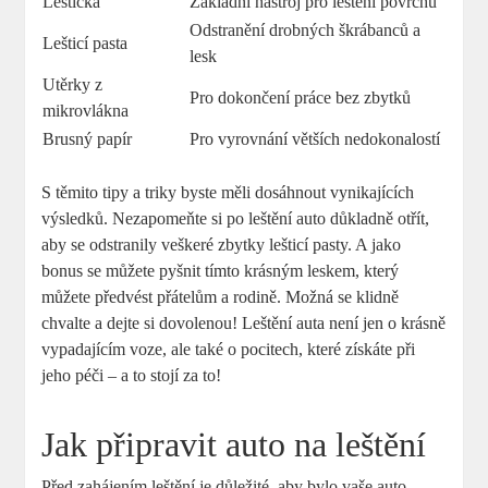
Leštička
Základní nástroj pro leštění povrchu
Odstranění drobných škrábanců a
Lešticí pasta
lesk
Utěrky z
Pro dokončení práce bez zbytků
mikrovlákna
Brusný papír
Pro vyrovnání větších nedokonalostí
S těmito tipy a triky byste měli dosáhnout vynikajících
výsledků. Nezapomeňte si po leštění auto důkladně otřít,
aby se odstranily veškeré zbytky lešticí pasty. A jako
bonus se můžete pyšnit tímto krásným leskem, který
můžete předvést přátelům a rodině. Možná se klidně
chvalte a dejte si dovolenou! Leštění auta není jen o krásně
vypadajícím voze, ale také o pocitech, které získáte při
jeho péči – a to stojí za to!
Jak připravit auto na leštění
Před zahájením leštění je důležité, aby bylo vaše auto