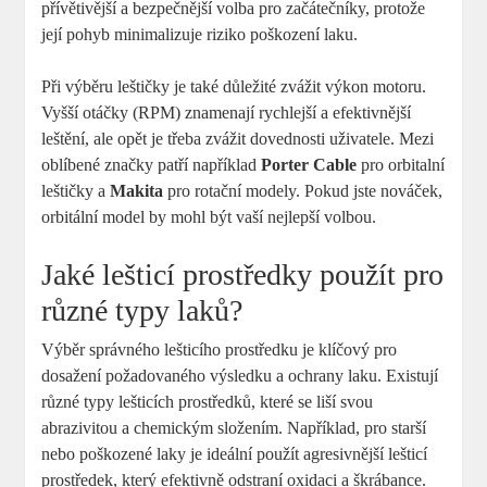
přívětivější a bezpečnější volba pro začátečníky, protože
její pohyb minimalizuje riziko poškození laku.
Při výběru leštičky je také důležité zvážit výkon motoru.
Vyšší otáčky (RPM) znamenají rychlejší a efektivnější
leštění, ale opět je třeba zvážit dovednosti uživatele. Mezi
oblíbené značky patří například
Porter Cable
pro orbitalní
leštičky a
Makita
pro rotační modely. Pokud jste nováček,
orbitální model by mohl být vaší nejlepší volbou.
Jaké lešticí prostředky použít pro
různé typy laků?
Výběr správného lešticího prostředku je klíčový pro
dosažení požadovaného výsledku a ochrany laku. Existují
různé typy lešticích prostředků, které se liší svou
abrazivitou a chemickým složením. Například, pro starší
nebo poškozené laky je ideální použít agresivnější lešticí
prostředek, který efektivně odstraní oxidaci a škrábance.