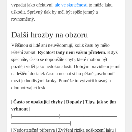
vypadat jako efektivní,
ale ve skutečnosti
to může laku
uškodit. Správný tlak by měl být spíše jemný a
rovnoměrný.
Další hrozby na obzoru
Většinou si lidé ani neuvědomují, kolik času by mělo
leštění zabrat.
Rychlost tady není vaším přítelem
. Když
spěcháte, často se dopouštíte chyb, které mohou být
později vidět jako nedokonalosti. Dobrým pravidlem je mít
na leštění dostatek času a nechat si ho pěkně „oschnout“
mezi jednotlivými kroky. Pomůže to vytvořit krásný a
dlouhotrvající lesk.
|
Často se opakující chyby
|
Dopady
|
Tipy, jak se jim
vyhnout
|
|——————————|————————————|
————————————–|
| Nedostatečná příprava | Zvýšení rizika poškození laku |