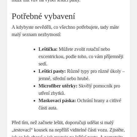
Potřebné vybavení
A kdybyste nevěděli, co všechno potřebujete, tady máte
malý seznam nezbytností:
Leštička:
Můžete zvolit rotační nebo
excentrickou, podle toho, co vám příjemněji
sedí.
Lešticí pasty:
Různé typy pro různé úkoly –
jemné, střední nebo hrubé.
Microfiber utěrky:
Skvělý pomocník pro
utření zbytků.
Maskovací páska:
Ochrání hrany a citlivé
části auta.
Před tím, než začnete leštit, doporučuji udělat si malý
„testovací“ kousek na nepříliš viditelné části vozu. Zjistěte,