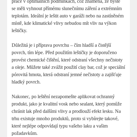
práce v optimálních podmínkách, což znamená, že byste
se měli vyhnout přímému slunečnímu záření a extrémním
teplotám. Ideální je leštit auto v garáži nebo na zastíněném
místě, kde klimatické vlivy nebudou mít vliv na výkon
leštičky.
Důležitá je i příprava povrchu – čím hladší a čistější
povrch, tím lépe. Před použitím leštičky je doporučeno
provést chemické čištění, které odstraní všechny nečistoty
a oleje. Můžete také zvážit použití clay bar, což je speciální
pórovitá hmota, která odstraní jemné nečistoty a zajišťuje
hladký povrch.
Nakonec, po leštění nezapomeňte aplikovat ochranný
produkt, jako je kvalitní vosk nebo sealant, který pomůže
chránit lak před dalšími vlivy a prodlouží efekt lesku. Na
trhu existuje mnoho produktů, proto si vybírejte takové,
které nejlépe odpovídají typu vašeho laku a vašim
požadavkům.