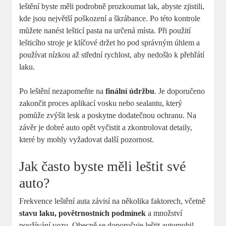
leštění byste měli podrobně prozkoumat lak, abyste zjistili,
kde jsou největší poškození a škrábance. Po této kontrole
můžete nanést lešticí pasta na určená místa. Při použití
lešticího stroje je klíčové držet ho pod správným úhlem a
používat nízkou až střední rychlost, aby nedošlo k přehřátí
laku.
Po leštění nezapomeňte na
finální údržbu
. Je doporučeno
zakončit proces aplikací vosku nebo sealantu, který
pomůže zvýšit lesk a poskytne dodatečnou ochranu. Na
závěr je dobré auto opět vyčistit a zkontrolovat detaily,
které by mohly vyžadovat další pozornost.
Jak často byste měli leštit své
auto?
Frekvence leštění auta závisí na několika faktorech, včetně
stavu laku, povětrnostních podmínek
a množství
používání vozu. Obecně se doporučuje leštit automobil