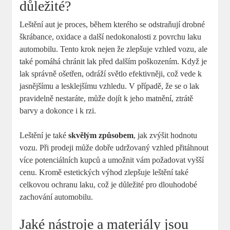
důležité?
Leštění aut je proces, během kterého se odstraňují drobné
škrábance, oxidace a další nedokonalosti z povrchu laku
automobilu. Tento krok nejen že zlepšuje vzhled vozu, ale
také pomáhá chránit lak před dalším poškozením. Když je
lak správně ošetřen, odráží světlo efektivněji, což vede k
jasnějšímu a lesklejšímu vzhledu. V případě, že se o lak
pravidelně nestaráte, může dojít k jeho matnění, ztrátě
barvy a dokonce i k rzi.
Leštění je také
skvělým způsobem
, jak zvýšit hodnotu
vozu. Při prodeji může dobře udržovaný vzhled přitáhnout
více potenciálních kupců a umožnit vám požadovat vyšší
cenu. Kromě estetických výhod zlepšuje leštění také
celkovou ochranu laku, což je důležité pro dlouhodobé
zachování automobilu.
Jaké nástroje a materiály jsou