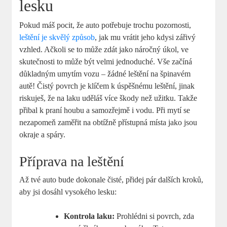
lesku
Pokud máš pocit, že auto potřebuje trochu pozornosti,
leštění je skvělý způsob
, jak mu vrátit jeho kdysi zářivý
vzhled. Ačkoli se to může zdát jako náročný úkol, ve
skutečnosti to může být velmi jednoduché. Vše začíná
důkladným umytím vozu – žádné leštění na špinavém
autě! Čistý povrch je klíčem k úspěšnému leštění, jinak
riskuješ, že na laku uděláš více škody než užitku. Takže
přibal k praní houbu a samozřejmě i vodu. Při mytí se
nezapomeň zaměřit na obtížně přístupná místa jako jsou
okraje a spáry.
Příprava na leštění
Až tvé auto bude dokonale čisté, přidej pár dalších kroků,
aby jsi dosáhl vysokého lesku:
Kontrola laku:
Prohlédni si povrch, zda