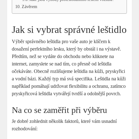
Závěrem
Jak si vybrat správné leštidlo
Výběr správného leštidla pro vaše auto je klíčem k
dosažení perfektního lesku, který by obstál i na výstavě.
Předtím, než se vydáte do obchodu nebo kliknete na
internet, zamyslete se nad tím, co přesně od leštidla
očekáváte. Obecně rozlišujeme leštidla na kůži, pryskyřici
a vodní bázi. Každý typ má svá specifika. Leštidla na kůži
například pomáhají udržovat flexibilitu a ochranu, zatímco
pryskyřicová leštidla vytvářejí tvrdší a odolnější povrch.
Na co se zaměřit při výběru
Je dobré zohlednit několik faktorů, které vám usnadní
rozhodování: