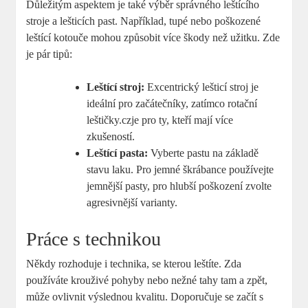
Důležitým aspektem je také výběr správného leštícího
stroje a lešticích past. Například, tupé nebo poškozené
leštící kotouče mohou způsobit více škody než užitku. Zde
je pár tipů:
Leštící stroj:
Excentrický lešticí stroj je
ideální pro začátečníky, zatímco rotační
leštičky.czje pro ty, kteří mají více
zkušeností.
Leštící pasta:
Vyberte pastu na základě
stavu laku. Pro jemné škrábance používejte
jemnější pasty, pro hlubší poškození zvolte
agresivnější varianty.
Práce s technikou
Někdy rozhoduje i technika, se kterou leštíte. Zda
používáte krouživé pohyby nebo nežné tahy tam a zpět,
může ovlivnit výslednou kvalitu. Doporučuje se začít s