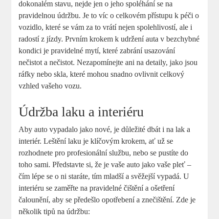
dokonalém stavu, nejde jen o jeho spoléhání se na
pravidelnou údržbu. Je to víc o celkovém přístupu k péči o
vozidlo, které se vám za to vrátí nejen spolehlivostí, ale i
radostí z jízdy. Prvním krokem k udržení auta v bezchybné
kondici je pravidelné mytí, které zabrání usazování
nečistot a nečistot. Nezapomínejte ani na detaily, jako jsou
ráfky nebo skla, které mohou snadno ovlivnit celkový
vzhled vašeho vozu.
Údržba laku a interiéru
Aby auto vypadalo jako nové, je důležité dbát i na lak a
interiér. Leštění laku je klíčovým krokem, ať už se
rozhodnete pro profesionální službu, nebo se pustíte do
toho sami. Představte si, že je vaše auto jako vaše pleť –
čím lépe se o ni staráte, tím mladší a svěžejší vypadá. U
interiéru se zaměřte na pravidelné čištění a ošetření
čalounění, aby se předešlo opotřebení a znečištění. Zde je
několik tipů na údržbu: