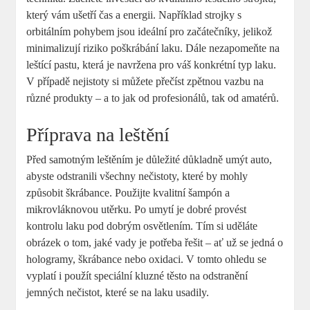
který vám ušetří čas a energii. Například strojky s
orbitálním pohybem jsou ideální pro začátečníky, jelikož
minimalizují riziko poškrábání laku. Dále nezapomeňte na
leštící pastu, která je navržena pro váš konkrétní typ laku.
V případě nejistoty si můžete přečíst zpětnou vazbu na
různé produkty – a to jak od profesionálů, tak od amatérů.
Příprava na leštění
Před samotným leštěním je důležité důkladně umýt auto,
abyste odstranili všechny nečistoty, které by mohly
způsobit škrábance. Použijte kvalitní šampón a
mikrovláknovou utěrku. Po umytí je dobré provést
kontrolu laku pod dobrým osvětlením. Tím si uděláte
obrázek o tom, jaké vady je potřeba řešit – ať už se jedná o
hologramy, škrábance nebo oxidaci. V tomto ohledu se
vyplatí i použít speciální kluzné těsto na odstranění
jemných nečistot, které se na laku usadily.