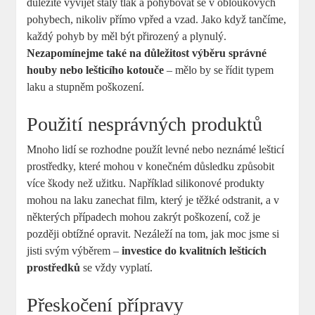
důležité vyvíjet stálý tlak a pohybovat se v obloukových
pohybech, nikoliv přímo vpřed a vzad. Jako když tančíme,
každý pohyb by měl být přirozený a plynulý.
Nezapomínejme také na důležitost výběru správné
houby nebo lešticího kotouče
– mělo by se řídit typem
laku a stupněm poškození.
Použití nesprávných produktů
Mnoho lidí se rozhodne použít levné nebo neznámé lešticí
prostředky, které mohou v konečném důsledku způsobit
více škody než užitku. Například silikonové produkty
mohou na laku zanechat film, který je těžké odstranit, a v
některých případech mohou zakrýt poškození, což je
později obtížné opravit. Nezáleží na tom, jak moc jsme si
jisti svým výběrem –
investice do kvalitních lešticích
prostředků
se vždy vyplatí.
Přeskočení přípravy