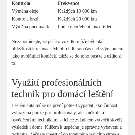
Kontrola
Frekvence
Výměna oleje
Každých 10 000 km
Kontrola brzd
Každých 20 000 km
Výměna pneumatik
Podle opotřebení, max. 6 let
Nezapomínejte, že péče o vozidlo může být také
příležitostí k relaxaci. Mnoho lidí tráví čas nad svým autem
jako uvolňující koníček, takže se do toho pusťte a užijte si
to!
Využití profesionálních
technik pro domácí leštění
Leštění auta může na první pohled vypadat jako činnost
vyhrazená pouze pro profesionály, ale s několika
osvědčenými technikami si lehce zvládnete vytvořit skvělý
výsledek i doma. Klíčem k úspěchu je správné vybavení a
technika. Začněte investicí do kvalitního lešticího strojku,