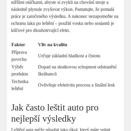
nižšími otáčkami, abyste si zvykli na chování stroje a
následně plynule zvyšovat výkon. Pamatujte, že pomalá
práce je zaručeného výsledku. A nakonec nezapomeňte na
ochranu laku po leštění – použití vosku nebo sealantů je
klíčové pro dlouhotrvající efekt.
Faktor
Vliv na kvalitu
Příprava
Určuje základní hladkost a čistotu
povrchu
Výběr
Dopad na skutkovou schopnost odstranění
produktu
škrábanců
Technika
Ovlivňuje efektivitu procesu a finální lesk
leštění
Jak často leštit auto pro
nejlepší výsledky
Leštění auta může působit jako úkol, který máte splnit