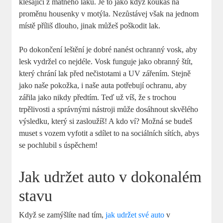
klesající z matného laku. Je to jako když koukáš na
proměnu housenky v motýla. Nezůstávej však na jednom
místě příliš dlouho, jinak můžeš poškodit lak.
Po dokončení leštění je dobré nanést ochranný vosk, aby
lesk vydržel co nejdéle. Vosk funguje jako obranný štít,
který chrání lak před nečistotami a UV zářením. Stejně
jako naše pokožka, i naše auta potřebují ochranu, aby
zářila jako nikdy předtím. Teď už víš, že s trochou
trpělivosti a správnými nástroji může dosáhnout skvělého
výsledku, který si zasloužíš! A kdo ví? Možná se budeš
muset s vozem vyfotit a sdílet to na sociálních sítích, abys
se pochlubil s úspěchem!
Jak udržet auto v dokonalém
stavu
Když se zamýšlíte nad tím,
jak udržet své auto
v