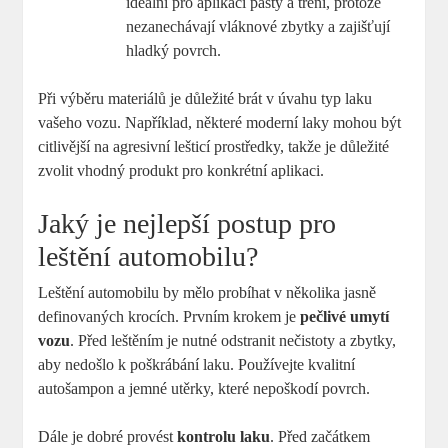
ideální pro aplikaci pasty a tření, protože
nezanechávají vláknové zbytky a zajišťují
hladký povrch.
Při výběru materiálů je důležité brát v úvahu typ laku
vašeho vozu. Například, některé moderní laky mohou být
citlivější na agresivní lešticí prostředky, takže je důležité
zvolit vhodný produkt pro konkrétní aplikaci.
Jaký je nejlepší postup pro
leštění automobilu?
Leštění automobilu by mělo probíhat v několika jasně
definovaných krocích. Prvním krokem je
pečlivé umytí
vozu
. Před leštěním je nutné odstranit nečistoty a zbytky,
aby nedošlo k poškrábání laku. Používejte kvalitní
autošampon a jemné utěrky, které nepoškodí povrch.
Dále je dobré provést
kontrolu laku
. Před začátkem