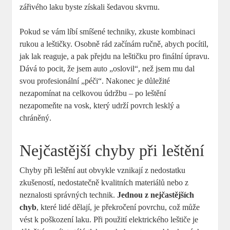
zářivého laku byste získali šedavou skvrnu.
Pokud se vám líbí smíšené techniky, zkuste kombinaci
rukou a leštičky. Osobně rád začínám ručně, abych pocítil,
jak lak reaguje, a pak přejdu na leštičku pro finální úpravu.
Dává to pocit, že jsem auto „oslovil“, než jsem mu dal
svou profesionální „péči“. Nakonec je důležité
nezapomínat na celkovou údržbu – po leštění
nezapomeňte na vosk, který udrží povrch lesklý a
chráněný.
Nejčastější chyby při leštění
Chyby při leštění aut obvykle vznikají z nedostatku
zkušeností, nedostatečně kvalitních materiálů nebo z
neznalosti správných technik.
Jednou z nejčastějších
chyb
, které lidé dělají, je překročení povrchu, což může
vést k poškození laku. Při použití elektrického leštiče je