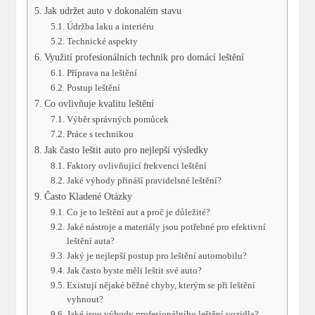
Jak udržet auto v dokonalém stavu
Údržba laku a interiéru
Technické aspekty
Využití profesionálních technik pro domácí leštění
Příprava na leštění
Postup leštění
Co ovlivňuje kvalitu leštění
Výběr správných pomůcek
Práce s technikou
Jak často leštit auto pro nejlepší výsledky
Faktory ovlivňující frekvenci leštění
Jaké výhody přináší pravidelsné leštění?
Často Kladené Otázky
Co je to leštění aut a proč je důležité?
Jaké nástroje a materiály jsou potřebné pro efektivní
leštění auta?
Jaký je nejlepší postup pro leštění automobilu?
Jak často byste měli leštit své auto?
Existují nějaké běžné chyby, kterým se při leštění
vyhnout?
Jaké jsou výhody profesionálního leštění vozidla?