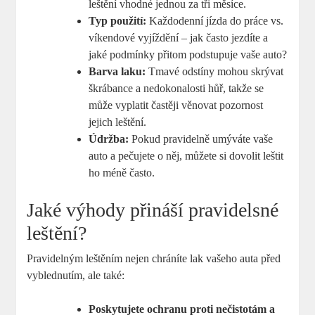
leštění vhodné jednou za tři měsíce.
Typ použití:
Každodenní jízda do práce vs.
víkendové vyjíždění – jak často jezdíte a
jaké podmínky přitom podstupuje vaše auto?
Barva laku:
Tmavé odstíny mohou skrývat
škrábance a nedokonalosti hůř, takže se
může vyplatit častěji věnovat pozornost
jejich leštění.
Údržba:
Pokud pravidelně umýváte vaše
auto a pečujete o něj, můžete si dovolit leštit
ho méně často.
Jaké výhody přináší pravidelsné
leštění?
Pravidelným leštěním nejen chráníte lak vašeho auta před
vyblednutím, ale také:
Poskytujete ochranu proti nečistotám a