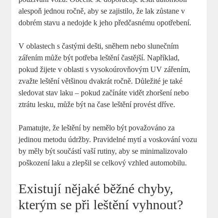
alespoň jednou ročně, aby se zajistilo, že lak zůstane v
dobrém stavu a nedojde k jeho předčasnému opotřebení.
V oblastech s častými dešti, sněhem nebo slunečním
zářením může být potřeba leštění častější. Například,
pokud žijete v oblasti s vysokoúrovňovým UV zářením,
zvažte leštění většinou dvakrát ročně. Důležité je také
sledovat stav laku – pokud začínáte vidět zhoršení nebo
ztrátu lesku, může být na čase leštění provést dříve.
Pamatujte, že leštění by nemělo být považováno za
jedinou metodu údržby. Pravidelné mytí a voskování vozu
by měly být součástí vaší rutiny, aby se minimalizovalo
poškození laku a zlepšil se celkový vzhled automobilu.
Existují nějaké běžné chyby,
kterým se při leštění vyhnout?