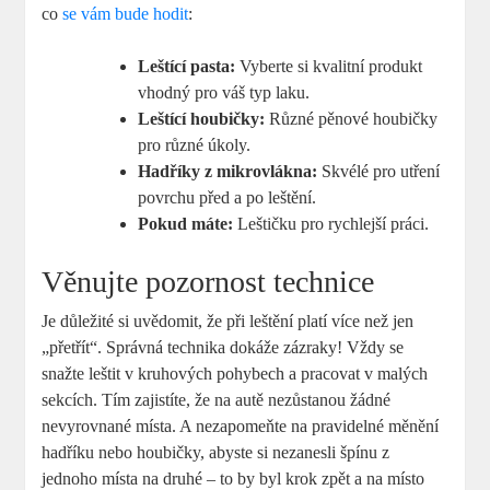
co
se vám bude hodit
:
Leštící pasta:
Vyberte si kvalitní produkt
vhodný pro váš typ laku.
Leštící houbičky:
Různé pěnové houbičky
pro různé úkoly.
Hadříky z mikrovlákna:
Skvélé pro utření
povrchu před a po leštění.
Pokud máte:
Leštičku pro rychlejší práci.
Věnujte pozornost technice
Je důležité si uvědomit, že při leštění platí více než jen
„přetřít“. Správná technika dokáže zázraky! Vždy se
snažte leštit v kruhových pohybech a pracovat v malých
sekcích. Tím zajistíte, že na autě nezůstanou žádné
nevyrovnané místa. A nezapomeňte na pravidelné měnění
hadříku nebo houbičky, abyste si nezanesli špínu z
jednoho místa na druhé – to by byl krok zpět a na místo