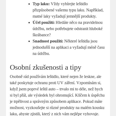
Typ laku:
Vždy vybírejte leštidlo
přizpůsobené vašemu typu laku. Například,
matné laky vyžadují jemnější produkty.
Účel použití:
Hledáte něco na pravidelnou
údržbu, nebo potřebujete odstranit hluboké
škrábance?
Snadnost použití:
Některé leštidla jsou
jednodušší na aplikaci a vyžadují méně času
na údržbu.
Osobní zkušenosti a tipy
Osobně rád používám leštidlo, které nejen že leskne, ale
také poskytuje ochranu proti UV záření. Vzpomínám si,
když jsem poprvé leštil auto – trvalo mi to déle, než bych
si byl přál, ale výsledek byl ohromující. Klíčem k úspěchu
je trpělivost a správným způsobem aplikace. Pokud máte
možnost, vyzkoušejte si různé produkty na malém kousku
laku, abyste zjistili, který z nich vám nejlépe vyhovuje.