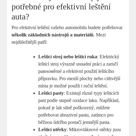
potřebné pro efektivní leštění
auta?
Pro efektivní leštění vašeho automobilu budete potřebovat
několik základních nástrojů a materiálů
. Mezi
nejdůležitější patří:
Lešticí stroj nebo lešticí ruka
: Elektrický
lešticí stroj výrazně usnadní práci a zaručí
равномěrné a efektivní použití leštícího
přípravku. Pro menší plochy nebo citlivější
místa je možné použít i ruční leštění.
Lešticí pasty
: Existují různé typy lešticích
past podle stupně oxidace laku. Například,
pokud je lak silně poškozený, můžete
potřebovat abrazivní pastu, zatímco pro
běžnou údržbu postačí jemnější pasta.
Lešticí utěrky
: Mikrovláknové utěrky jsou