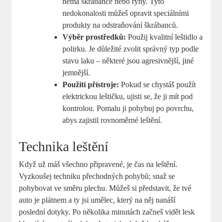
nemá škrábance nebo rýhy. Tyto
nedokonalosti můžeš opravit speciálními
produkty na odstraňování škrábanců.
Výběr prostředků:
Použij kvalitní leštidlo a
polirku. Je důležité zvolit správný typ podle
stavu laku – některé jsou agresivnější, jiné
jemnější.
Použití přístroje:
Pokud se chystáš použít
elektrickou leštičku, ujisti se, že ji mít pod
kontrolou. Pomalu ji pohybuj po povrchu,
abys zajistil rovnoměrné leštění.
Technika leštění
Když už máš všechno připravené, je čas na leštění.
Vyzkoušej techniku přechodných pohybů; snaž se
pohybovat ve směru plechu. Můžeš si představit, že tvé
auto je plátnem a ty jsi umělec, který na něj nanáší
poslední dotyky. Po několika minutách začneš vidět lesk