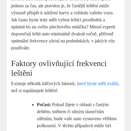
jednou za čas, ale pravdou je, že častější leštění může
výrazně přispět k udržení barvy a vzhledu vašeho vozu.
Jak často byste tedy měli vybrat leštící prostředek a
uplatnit ho na svého plechového miláčka? Mnozí experti
doporučují leštit auto minimálně dvakrát ročně, přičemž
optimální frekvence závisí na podmínkách, v jakých vůz
používáte.
Faktory ovlivňující frekvenci
leštění
Existuje několik klíčových faktorů,
které byste měli zvážit
,
než si naplánujete leštění:
Počasí:
Pokud žijete v oblasti s častým
deštěm, sněhem či silným slunečním
zářením, bude vaše auto vystaveno většímu
poškození. V těchto případech může být