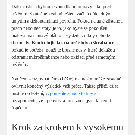
Další častou chybou je zanedbání přípravy laku před
leštěním. Skutečně kvalitní leštění začíná důkladným
umytím a dekontaminací povrchu. Pokud na autě zůstanou
prach nebo nečistoty, je to, jako byste se pokoušeli
malovat na špinavý plátno – výsledek nikdy nebude
dokonalý.
Kontrolujte lak na nečistoty a škrábance
;
pokud je potřeba, použijte brusné pasty, které dokážou
odstranit mikroškrábance nebo oxidaci před samotným
leštěním.
Naučení se vyhýbat těmto běžným chybám může zásadně
ovlivnit konečný výsledek vaší práce. Takže příště, až se
pustíte do leštění,
vzpomeňte si na tyto tipy
a
nezapomeňte, že trpělivost a preciznost jsou klíčem k
úspěchu!
Krok za krokem k vysokému