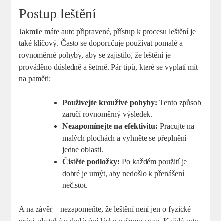
Postup leštění
Jakmile máte auto připravené, přístup k procesu leštění je
také klíčový. Často se doporučuje používat pomalé a
rovnoměrné pohyby, aby se zajistilo, že leštění je
prováděno důsledně a šetrně. Pár tipů, které se vyplatí mít
na paměti:
Používejte krouživé pohyby:
Tento způsob
zaručí rovnoměrný výsledek.
Nezapomínejte na efektivitu:
Pracujte na
malých plochách a vyhněte se přeplnění
jedné oblasti.
Čistěte podložky:
Po každém použití je
dobré je umýt, aby nedošlo k přenášení
nečistot.
A na závěr – nezapomeňte, že leštění není jen o fyzické
práci, ale také o dodávání lásky vašemu vozu. Každé auto