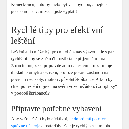
Koneckonců, auto by mělo být vaší pýchou, a nejlepší
péče o něj se vám zcela jistě vyplatí!
Rychlé tipy pro efektivní
leštění
Leštění auta může být pro mnohé z nás výzvou, ale s pár
rychlými tipy se z této činnosti stane příjemná rutina.
Začněte tím, že si připravíte auto na leštění. To zahrnuje
důkladné umytí a osušení, protože pokud zůstanou na
povrchu nečistoty, mohou způsobit škrábance. A kdo by
chtěl po leštění objevit na svém voze nežádoucí „doplňky“
v podobě škrábanců?
Připravte potřebné vybavení
Aby vaše leštění bylo efektivní,
je dobré mít po ruce
správné nástroje
a materiály. Zde je rychlý seznam toho,