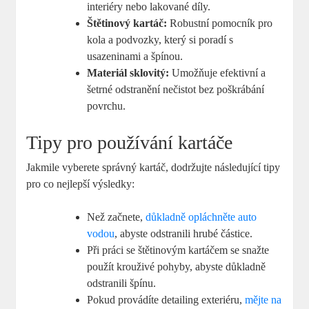
⁤interiéry ‌nebo lakované díly.
Štětinový kartáč:
Robustní pomocník‍ pro
kola a podvozky, který si poradí s
usazeninami a špínou.
Materiál ⁣sklovitý:
Umožňuje efektivní⁣ a
šetrné‍ odstranění nečistot bez poškrábání​
povrchu.
Tipy pro používání kartáče
Jakmile vyberete správný‍ kartáč, dodržujte následující‍ tipy
pro ‌co nejlepší výsledky:
Než začnete,
důkladně opláchněte auto
vodou
, abyste odstranili hrubé ‍částice.
Při⁢ práci‌ se štětinovým ⁢kartáčem se⁢ snažte
použít⁣ krouživé pohyby, abyste důkladně
odstranili špínu.
Pokud provádíte detailing exteriéru,
mějte⁢ na