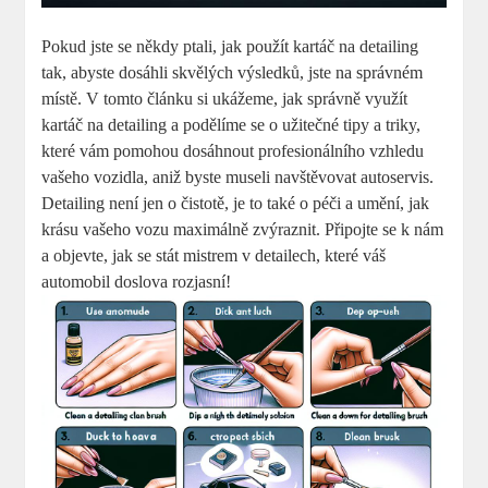
Pokud ⁤jste se někdy ptali, jak použít kartáč na detailing
tak, abyste dosáhli skvělých⁢ výsledků, ‍jste na správném
místě. V tomto článku si ukážeme, jak správně ​využít
kartáč na ⁣detailing ⁢a‍ podělíme se ⁢o užitečné tipy ⁢a ​triky,
které vám pomohou⁢ dosáhnout profesionálního vzhledu
vašeho ​vozidla, aniž byste museli navštěvovat autoservis.
Detailing ​není ⁢jen ​o čistotě, je to také o péči a umění,​ jak
krásu vašeho vozu maximálně zvýraznit. Připojte se ⁤k‌ nám
a objevte, jak ⁢se stát mistrem v detailech, které váš
automobil doslova ​rozjasní!