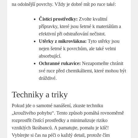
na odolnější povrchy. Vždy ‍je dobré mít po ruce také:
Čistící prostředky:
⁤Zvolte‍ kvalitní⁤
přípravky, které jsou šetrné k materiálům a
efektivní při odstraňování nečistot.
Utěrky ⁣z mikrovlákna:
Tyto⁢ utěrky jsou
nejen šetrné k ​povrchům, ale ​také velmi ​
absorbující.
Ochranné rukavice:
Nezapomeňte chránit
své ruce ⁣před chemikáliemi, ⁢které mohou‌ být
dráždivé.
Techniky a triky
Pokud​ jde ⁢o samotné ​nanášení, zkuste techniku ​
„krouživého pohybu“. Tento ⁣způsob pomáhá rovnoměrně ​
rozprostřít‍ čistící prostředky a minimalizuje riziko
vzniklých škrábanců.​ A pamatujte, ⁣pomalu⁤ je klíč!
Vybírejte ‌si⁤ čas ​na‌ péči o každý detail, protože⁢ čím