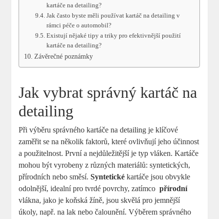
kartáče‌ na detailing?
Jak ‌často byste ⁤měli ‍používat kartáč na detailing ​v
rámci péče o automobil?
Existují nějaké tipy a‌ triky pro efektivnější použití
kartáče na detailing?
Závěrečné poznámky
Jak vybrat správný ‍kartáč na
detailing
Při výběru správného kartáče ​na ​detailing⁤ je klíčové⁣
zaměřit se na několik faktorů, které‍ ovlivňují ⁤jeho účinnost
a použitelnost.⁤ První a​ nejdůležitější je typ​ vláken.​ Kartáče
mohou ⁤být vyrobeny z různých materiálů:‌ syntetických,
přírodních ‌nebo směsí.⁣
Syntetické
kartáče⁢ jsou obvykle
odolnější,‍ idealní pro tvrdé povrchy, zatímco ⁤
přírodní
vlákna,​ jako je‌ koňská žíně, ​jsou ⁢skvělá pro jemnější
úkoly, např. na lak nebo ⁣čalounění. Výběrem​ správného