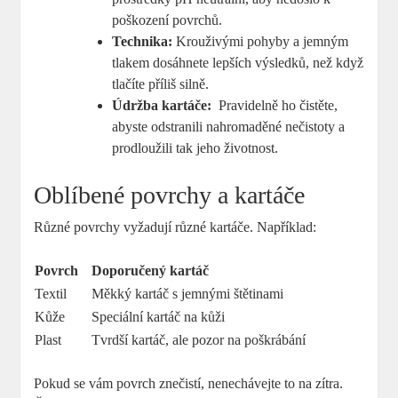
poškození povrchů.
Technika:
Krouživými pohyby ‍a ‌jemným
tlakem dosáhnete lepších výsledků,‌ než⁤ když
tlačíte příliš silně.
Údržba kartáče:
⁤ Pravidelně ho⁢ čistěte,
abyste odstranili ⁤nahromaděné nečistoty ​a
prodloužili ‍tak⁢ jeho životnost.
Oblíbené povrchy a kartáče
Různé povrchy‍ vyžadují⁣ různé kartáče. Například:
Povrch
Doporučený kartáč
Textil
Měkký kartáč s jemnými štětinami
Kůže
Speciální ⁤kartáč ‍na kůži
Plast
Tvrdší kartáč, ale ‌pozor na poškrábání
Pokud se ​vám povrch​ znečistí, nenechávejte to na ‍zítra.