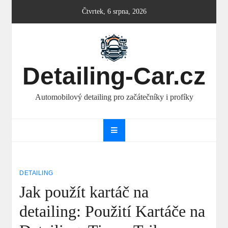
Skip
Čtvrtek, 6 srpna, 2026
to
content
Detailing-Car.cz
Automobilový detailing pro začátečníky i profíky
DETAILING
Jak použít kartáč na
detailing: Použití Kartáče na