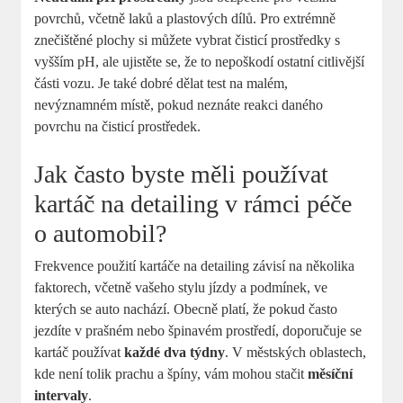
povrchů, včetně laků‌ a ⁢plastových⁤ dílů. Pro extrémně
znečištěné⁤ plochy‍ si‌ můžete vybrat čisticí prostředky s
vyšším pH, ale ujistěte‌ se, že‍ to nepoškodí ostatní citlivější
části vozu. Je ​také dobré dělat test na malém,
nevýznamném místě, pokud neznáte reakci daného
povrchu⁣ na čisticí prostředek.
Jak ‌často byste ⁤měli ‍používat
kartáč na detailing ​v rámci péče
o automobil?
Frekvence ​použití kartáče na detailing závisí na⁤ několika
faktorech,‌ včetně vašeho stylu jízdy a podmínek, ‌ve
kterých se auto nachází.‌ Obecně platí, ⁤že pokud často​
jezdíte ‍v‌ prašném nebo⁣ špinavém‌ prostředí, doporučuje ​se‍
kartáč používat
každé dva týdny
. V městských oblastech,
kde není ⁣tolik prachu a špíny, vám mohou stačit
měsíční
intervaly
.