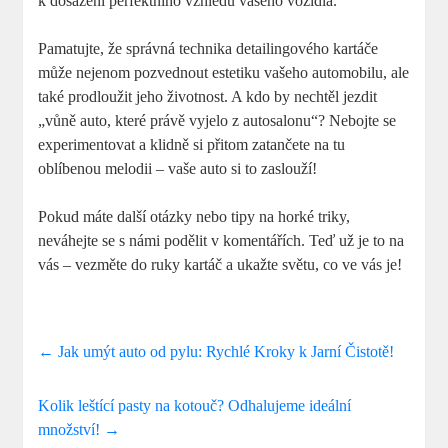
k dosažení perfektního ⁣vzhledu ‍vašeho vozidla.
Pamatujte, že správná technika detailingového kartáče
může nejenom pozvednout estetiku vašeho automobilu,⁢ ale
také⁢ prodloužit‍ jeho životnost. A ⁢kdo by nechtěl jezdit‌
„vůně auto, které právě vyjelo ⁣z autosalonu“? Nebojte se
experimentovat a ⁣klidně si přitom zatančete na tu
oblíbenou melodii ​– vaše ​auto⁣ si ⁢to zaslouží!
Pokud ‌máte další​ otázky‌ nebo tipy na horké triky,
neváhejte se s námi podělit v komentářích. Teď už je to na
vás – vezměte do ruky kartáč a ukažte⁢ světu, co ‍ve⁤ vás je!
←
Jak umýt auto od pylu: Rychlé Kroky k Jarní Čistotě!
Kolik leštící pasty na kotouč? Odhalujeme ideální
množství!
→