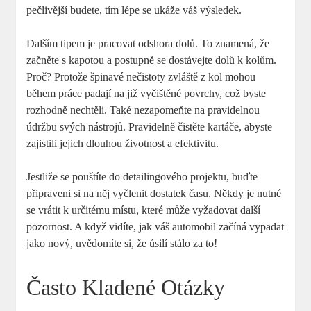
pečlivější budete, tím lépe se ukáže váš výsledek.
Dalším tipem ⁣je pracovat odshora dolů. To znamená, že
začněte s kapotou a postupně ​se dostávejte dolů k kolům.
Proč? ​Protože špinavé nečistoty zvláště​ z kol mohou
během práce padají na již vyčištěné ‍povrchy, což byste
rozhodně nechtěli.‌ Také nezapomeňte na pravidelnou
údržbu svých nástrojů. ⁢Pravidelně čistěte kartáče, abyste
zajistili jejich dlouhou životnost⁤ a ‌efektivitu.
Jestliže se​ pouštíte do ‌detailingového projektu, buďte
připraveni si na něj ​vyčlenit dostatek času. ‌Někdy je nutné
se vrátit k určitému místu, které může vyžadovat další
pozornost. A když vidíte, jak váš automobil začíná vypadat
jako nový, uvědomíte si, že úsilí stálo za to!
Často Kladené Otázky