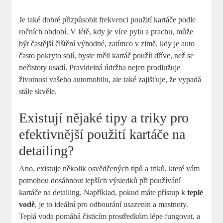
Je také dobré přizpůsobit frekvenci​ použití kartáče podle
ročních ⁤období. ⁢V ⁣létě, kdy je⁢ více ⁣pylu ‍a⁤ prachu, může
být častější čištění⁣ výhodné, ⁤zatímco​ v zimě, kdy je auto
často pokryto solí, byste měli kartáč použít dříve, než‍ se
nečistoty‌ usadí. Pravidelná údržba ⁣nejen prodlužuje⁢
životnost vašeho automobilu, ale také zajišťuje,‍ že vypadá
stále skvěle.
Existují nějaké tipy a‌ triky pro
efektivnější použití kartáče na
detailing?
Ano, existuje⁣ několik⁣ osvědčených‍ tipů a triků, které⁣ vám
⁤pomohou dosáhnout ‌lepších výsledků při používání
kartáče ⁣na detailing. Například, pokud máte přístup⁢ k
teplé‌
vodě
, ⁣je to ideální pro odbourání usazenin a mastnoty.
Teplá⁣ voda pomáhá‍ čisticím prostředkům lépe​ fungovat, a