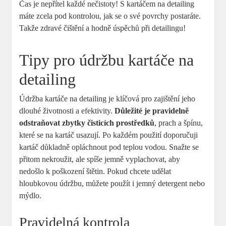
Čas‌ je⁤ nepřítel každé‍ nečistoty! S kartáčem ⁣na‍ detailing
máte‍ zcela pod kontrolou, jak se o‌ své povrchy ​postaráte.
Takže zdravé čištění a hodně ⁤úspěchů při detailingu!
Tipy pro údržbu kartáče na​
detailing
Údržba kartáče na detailing je⁣ klíčová pro zajištění⁢ jeho
dlouhé životnosti a efektivity.
Důležité​ je pravidelně
odstraňovat zbytky čisticích prostředků
, prach a špínu,
které se na kartáč ⁤usazují. Po každém⁤ použití ‍doporučuji
kartáč důkladně opláchnout ⁢pod teplou vodou. Snažte ‍se
přitom nekroužit, ale spíše jemně vyplachovat, aby
nedošlo ⁢k poškození štětin. Pokud chcete ⁢udělat ​
hloubkovou ‍údržbu, ⁢můžete použít i jemný ⁢detergent nebo
mýdlo.
Pravidelná kontrola