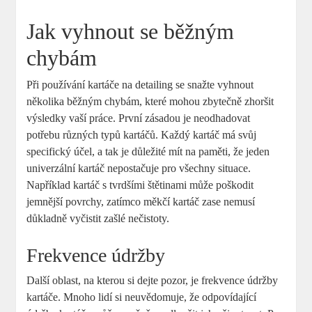
Jak vyhnout ⁢se běžným‌
chybám
Při⁣ používání kartáče na detailing ​se ⁣snažte vyhnout
několika běžným ‌chybám, ⁣které mohou ⁣zbytečně zhoršit
výsledky‌ vaší práce.⁢ První zásadou je neodhadovat
potřebu různých typů​ kartáčů. Každý kartáč ⁤má svůj
specifický​ účel,‌ a tak ⁤je důležité‍ mít na⁢ paměti, že jeden
univerzální⁣ kartáč nepostačuje ​pro‌ všechny​ situace.
Například kartáč⁤ s tvrdšími ​štětinami může poškodit ​
jemnější ⁣povrchy, zatímco‌ měkčí kartáč zase ​nemusí‍
důkladně vyčistit​ zašlé⁤ nečistoty.
Frekvence ‌údržby
Další oblast, na ⁤kterou si dejte pozor,​ je frekvence údržby
kartáče. Mnoho lidí si neuvědomuje,⁢ že odpovídající