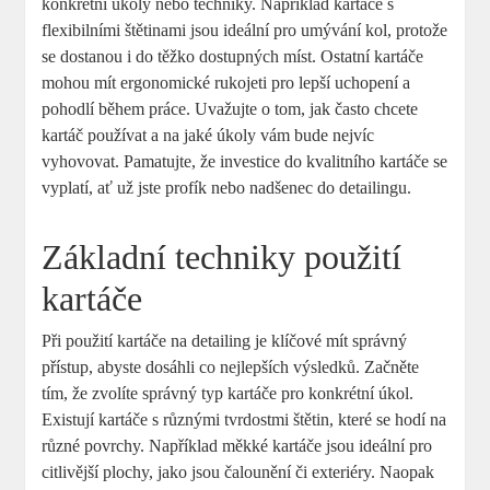
konkrétní úkoly nebo techniky. Například kartáče s
flexibilními štětinami ‍jsou ideální pro umývání kol, protože
‌se dostanou i ‌do těžko dostupných ​míst. Ostatní ‍kartáče
‍mohou mít ergonomické ‍rukojeti pro lepší‌ uchopení a
pohodlí během práce. Uvažujte o⁢ tom, jak často‌ chcete
⁤kartáč ⁢používat a na jaké úkoly vám bude ​nejvíc
vyhovovat. Pamatujte, že investice do kvalitního‌ kartáče ⁣se
vyplatí, ať ​už jste⁤ profík nebo nadšenec⁤ do detailingu.
Základní techniky⁢ použití
⁣kartáče
Při použití kartáče na detailing je klíčové mít správný
‍přístup, abyste‍ dosáhli co ‍nejlepších⁣ výsledků. Začněte
tím, že zvolíte správný typ ⁤kartáče pro ⁣konkrétní ⁢úkol.
Existují kartáče s různými ⁤tvrdostmi⁢ štětin, které ⁣se hodí ⁤na
​různé ‍povrchy.⁤ Například měkké ⁢kartáče ‌jsou ideální pro
citlivější plochy, jako jsou čalounění⁢ či exteriéry. Naopak