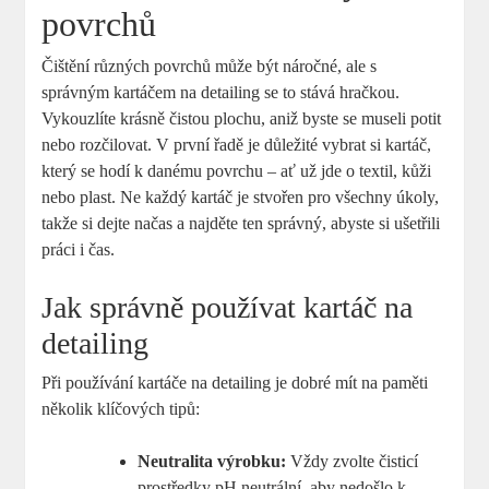
povrchů
Čištění různých povrchů může být náročné, ale ‍s
‍správným kartáčem na detailing se to stává hračkou.‍
Vykouzlíte krásně​ čistou plochu, ⁣aniž byste se ‌museli potit
nebo‌ rozčilovat. V první řadě je důležité vybrat si kartáč,
který se hodí k danému povrchu –⁤ ať ⁣už ‌jde o textil, kůži
nebo plast. Ne‍ každý kartáč⁣ je stvořen pro všechny úkoly,
‌takže‌ si dejte načas a‌ najděte ten správný, ⁣abyste si ušetřili
práci i čas.
Jak⁣ správně používat⁢ kartáč na
detailing
Při používání kartáče na detailing je dobré mít na⁣ paměti
několik klíčových ⁣tipů:
Neutralita ⁢výrobku:
Vždy zvolte čisticí
prostředky pH ⁤neutrální, aby nedošlo k