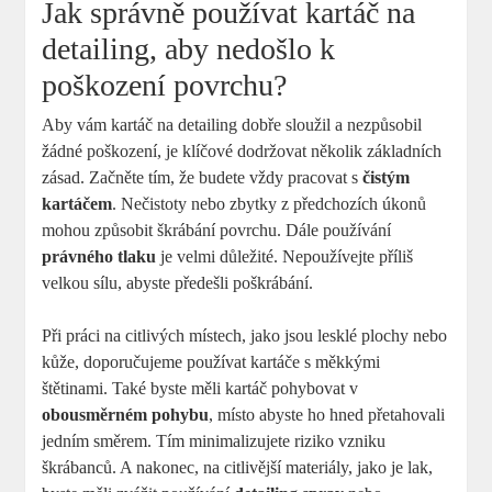
Jak ‌správně používat ⁢kartáč​ na
detailing, aby ‍nedošlo k
poškození povrchu?
Aby vám kartáč na⁣ detailing dobře sloužil a nezpůsobil
žádné poškození,​ je klíčové dodržovat několik ⁤základních
zásad. Začněte ⁣tím,⁤ že⁣ budete vždy‍ pracovat s
čistým
‍kartáčem
. Nečistoty nebo zbytky z předchozích úkonů
mohou způsobit škrábání povrchu. Dále ‌používání
právného tlaku
je velmi‌ důležité. Nepoužívejte příliš
velkou sílu, abyste⁢ předešli poškrábání.
Při práci⁤ na‍ citlivých místech, jako jsou lesklé ‌plochy nebo
kůže, doporučujeme⁤ používat kartáče s​ měkkými ​
štětinami. Také ⁣byste ⁢měli kartáč pohybovat v
obousměrném pohybu
, místo abyste ho⁢ hned​ přetahovali
jedním ⁤směrem. Tím minimalizujete⁤ riziko vzniku⁢
škrábanců. A nakonec,⁣ na citlivější materiály, jako je lak,