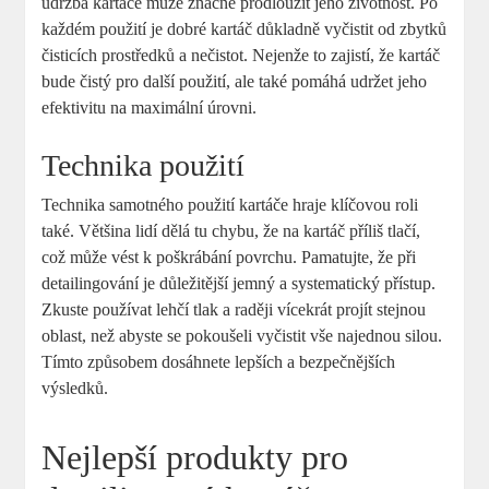
údržba kartáče ‍může značně⁣ prodloužit⁣ jeho ‌životnost. Po
každém použití je dobré⁢ kartáč důkladně ‌vyčistit od zbytků⁣
čisticích prostředků a nečistot. ​Nejenže to zajistí, že ⁤kartáč⁤
bude čistý pro další použití, ale také pomáhá‍ udržet ⁢jeho
efektivitu na maximální úrovni.
Technika ⁤použití
Technika samotného použití kartáče​ hraje ​klíčovou roli
také.⁤ Většina lidí‌ dělá tu chybu, že na kartáč ‌příliš tlačí,​
což může vést⁣ k poškrábání ‍povrchu. Pamatujte, ⁢že při
detailingování je​ důležitější jemný a systematický přístup.
Zkuste používat lehčí tlak a raději vícekrát projít stejnou
oblast, než ⁤abyste⁣ se pokoušeli vyčistit vše najednou​ silou.
Tímto způsobem ⁤dosáhnete lepších a bezpečnějších
výsledků.
Nejlepší produkty pro ​