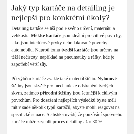
Jaký typ ‍kartáče na detailing je​
nejlepší pro‌ konkrétní úkoly?
Detailing kartáče se ‍liší podle ‍svého určení, materiálu⁤ a
velikosti. ⁣
Měkké kartáče
jsou ideální pro citlivé povrchy,
jako jsou ⁢interiérové prvky nebo lakované povrchy
automobilu. ‍Naproti tomu
tvrdší kartáče
jsou určeny na
těžší nečistoty, například‍ na pneumatiky a ⁤ráfky, ​kde‌ je
zapotřebí větší ‍síly. ‍
Při výběru kartáče⁣ zvažte⁤ také⁤ materiál ‍štětin.
Nylonové
štětiny ⁢jsou skvělé pro mechanické odstranění tvrdých
skvrn, zatímco
přírodní štětiny
jsou šetrnější k citlivým
⁣povrchům.⁣ Pro dosažení nejlepších výsledků byste měli
‍mít v‍ sadě ‌několik typů‍ kartáčů, ⁣abyste mohli⁣ reagovat na
specifické ⁣situace. Statistika uvádí, ‍že používání správného
kartáče může zrychlit proces detailing až o 30 %.