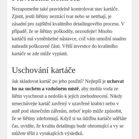
Nezapomeňte také pravidelně kontrolovat stav kartáče.
Zjistit, jestli štětiny neztrácí tvar nebo ⁢se netrhají, je
⁤zásadní ⁤pro zajištění kvalitního detailingového procesu.‌ V
případě, že se⁣ štětiny ⁢poškodily, ⁤nezoufejte! Mnoho
kartáčů má vyměnitelné⁣ nástavce, což‌ vám umožní snadno
nahradit poškozené části. Větší ​investice⁤ do kvalitního
⁤kartáče se ⁤zde může vyplatit.
Uschování⁢ kartáče
Jak skladovat⁤ kartáč po jeho ‍použití? ⁤Nejlepší je
uchovat
ho na suchém a vzdušném místě
, aby ⁤mohla voda ze
štětin vyschnout a nedošlo k jejich znehodnocení. Nikdy
nenechávejte⁤ kartáč zavřený v​ uzavřené krabici nebo v
autě‍ pod slunečním zářením,⁣ neboť teplo může ‌způsobit,
že ⁤se štětiny zdeformují. Když si na údržbu kartáče uděláte
čas, uvidíte,‍ že kvalita detailingu bude ohromující​ a vy se
můžete těšit z vynikajících výsledků.