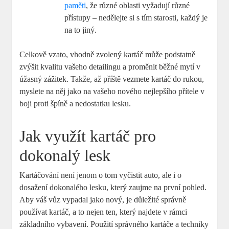
paměti
, že různé oblasti vyžadují ⁤různé⁢
přístupy – nedělejte si ​s tím⁣ starosti, ⁤každý je
⁤na to ⁣jiný.
Celkově vzato, vhodně zvolený kartáč může podstatně
‍zvýšit ​kvalitu vašeho detailingu a proměnit‌ běžné mytí​ v
úžasný zážitek.⁣ Takže, až⁤ příště vezmete kartáč⁣ do rukou,
myslete na něj jako na vašeho⁢ nového nejlepšího přítele ⁢v
⁤boji proti špíně a nedostatku lesku.
Jak využít ‌kartáč⁤ pro
‌dokonalý lesk
Kartáčování není jenom o tom vyčistit ⁤auto,⁢ ale i‌ o
dosažení dokonalého lesku, který zaujme na první ‌pohled.
Aby váš​ vůz​ vypadal jako nový, ⁣je důležité správně‍
používat kartáč, a‌ to ‍nejen ten, který najdete v rámci
základního vybavení. Použití ‍správného kartáče a ⁢techniky