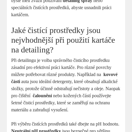
byste měli zvážit používání
detailing ‌spray
⁣nebo
speciálních čistících prostředků, abyste ‍usnadnili práci
⁣kartáčem.
Jaké čistící prostředky jsou⁢
nejvhodnější ⁢při použití kartáče‌
na detailing?
Při detailingu⁣ je volba správného čisticího prostředku
zásadní pro efektivní⁣ práci kartáče. Pro různé​ povrchy
můžete potřebovat ⁤různé ⁢produkty. Například ‌na ⁣
kovové
části
auta​ jsou ideální‌ detergenty, které obsahují alkalické⁣
složky, protože účinně odstraňují nečistoty a ‌oleje. Naopak
pro čištění ‍
čalounění
nebo ‌kožených​ částí používejte
šetrné čisticí prostředky, které‌ se zaměřují​ na ochranu
materiálu a zabraňují ⁤vysušení.
Při výběru čistících prostředků také​ dbejte na pH ‌hodnotu.
Neutrální pH prostředky
jsou bezpečné ​pro většinu