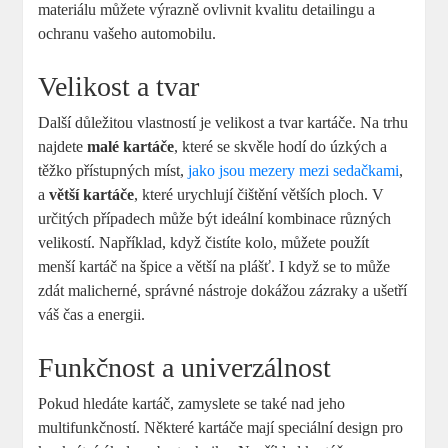
⁢materiálu můžete výrazně‌ ovlivnit ⁤kvalitu detailingu a
ochranu vašeho automobilu.
Velikost⁣ a tvar
Další důležitou vlastností je velikost a ⁤tvar‌ kartáče. Na trhu⁢
najdete
malé kartáče
, které se skvěle hodí do⁢ úzkých a
těžko přístupných⁤ míst,
jako jsou mezery mezi sedačkami
,⁤
a
větší kartáče
, které‌ urychlují čištění větších ploch. V
určitých případech může být ideální kombinace různých ​
velikostí. Například, když čistíte kolo, ⁣můžete použít‌
menší kartáč na špice a​ větší na plášť. ⁤I⁣ když se to může‌
zdát malicherné, správné nástroje‍ dokážou zázraky a ušetří
⁢váš čas a​ energii.
Funkčnost a univerzálnost
Pokud⁣ hledáte ⁢kartáč,‍ zamyslete ‍se ⁢také nad jeho
multifunkčností. Některé kartáče mají speciální design pro