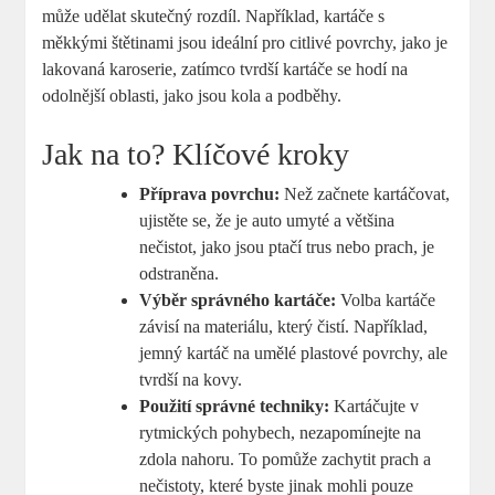
může udělat ‌skutečný rozdíl. Například, kartáče s
⁢měkkými štětinami jsou ideální ⁤pro citlivé povrchy, jako je
lakovaná karoserie, zatímco tvrdší kartáče se hodí na
odolnější oblasti, ⁤jako jsou⁤ kola a podběhy.
Jak ‍na to? ⁤Klíčové⁢ kroky
Příprava povrchu:
Než začnete ⁣kartáčovat,
ujistěte ⁣se, ‍že je auto umyté a většina
nečistot,⁣ jako ​jsou⁤ ptačí trus nebo prach, je
odstraněna.
Výběr správného kartáče:
Volba kartáče
závisí na materiálu, který čistí. Například,
jemný‌ kartáč na umělé plastové povrchy,⁢ ale
tvrdší na kovy.
Použití⁣ správné ⁢techniky:
Kartáčujte v
rytmických pohybech, nezapomínejte na
zdola nahoru. To pomůže zachytit prach a⁣
nečistoty, které byste jinak mohli pouze