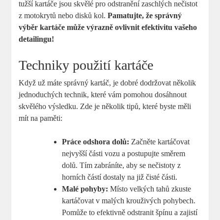
tužší kartáče⁣ jsou‌ skvělé pro odstranění zaschlých nečistot
‌z motokrytů nebo disků kol.
Pamatujte,⁣ že správný
výběr kartáče⁤ může výrazně ovlivnit efektivitu vašeho
detailingu!
Techniky použití⁣ kartáče
Když‍ už ‍máte správný kartáč, ⁢je dobré ⁢dodržovat několik
jednoduchých technik, které vám ⁣pomohou dosáhnout
‍skvělého výsledku. Zde⁣ je několik tipů,‍ které byste měli
mít na ⁤paměti:
Práce​ odshora dolů:
Začněte kartáčovat
nejvyšší ⁢části vozu a ​postupujte směrem
⁢dolů. Tím zabráníte, aby ‍se nečistoty z
horních částí dostaly na⁣ již ​čisté části.
Malé‍ pohyby:
Místo ‌velkých tahů zkuste
‌kartáčovat v ⁤malých krouživých‌ pohybech.
Pomůže to efektivně ‍odstranit špínu​ a‍ zajistí