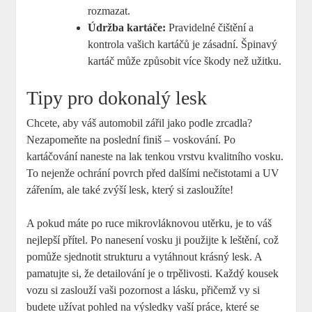
rozmazat.
Údržba kartáče:
Pravidelné čištění a
kontrola ⁣vašich kartáčů je zásadní.​ Špinavý
kartáč může způsobit⁤ více ‍škody ‌než užitku.
Tipy pro dokonalý lesk
Chcete, aby​ váš automobil ⁤zářil jako podle⁢ zrcadla?
Nezapomeňte na poslední finiš – voskování. Po
kartáčování ⁢naneste na lak ‍tenkou vrstvu kvalitního vosku.
To nejenže ⁤ochrání​ povrch ‌před dalšími nečistotami a UV
zářením, ale také zvýší lesk,‍ který si zasloužíte!
A pokud máte po ‍ruce mikrovláknovou utěrku, je ⁤to váš
nejlepší přítel. Po nanesení vosku ⁢ji použijte k leštění, což‍
pomůže sjednotit strukturu a vytáhnout krásný ​lesk. A
pamatujte si, že detailování je‌ o trpělivosti. Každý kousek
vozu ⁤si zaslouží vaši pozornost a ​lásku, přičemž vy si
budete ⁤užívat pohled na​ výsledky⁤ vaší práce,​ které se