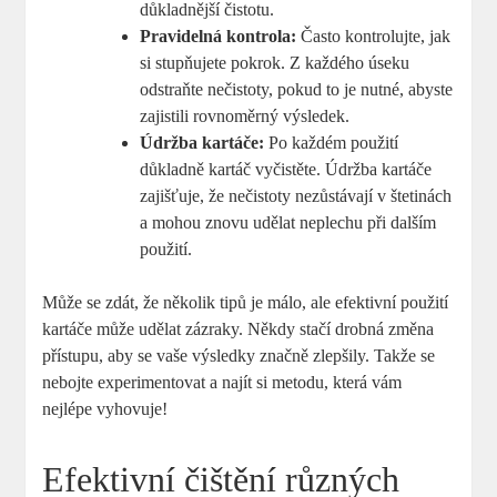
důkladnější čistotu.
Pravidelná ‌kontrola:
Často ‌kontrolujte, jak
si stupňujete⁢ pokrok. Z každého úseku
odstraňte nečistoty, pokud to ⁢je nutné, abyste
zajistili⁢ rovnoměrný​ výsledek.
Údržba kartáče:
Po každém použití⁣
důkladně kartáč vyčistěte. Údržba⁢ kartáče
zajišťuje, že⁣ nečistoty⁣ nezůstávají ⁢v štetinách
a ⁢mohou znovu udělat neplechu ⁣při dalším‍
použití.
Může se zdát, že několik tipů je ‌málo, ale efektivní použití​
kartáče⁤ může udělat ⁣zázraky. Někdy stačí drobná změna
přístupu,⁢ aby⁤ se vaše výsledky značně zlepšily. Takže se
nebojte experimentovat a najít si metodu, která ⁣vám
nejlépe vyhovuje!
Efektivní ⁣čištění různých