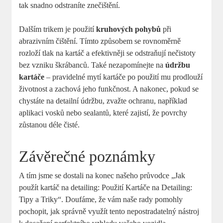
tak⁣ snadno odstraníte‍ znečištění.
Dalším‍ trikem je použití
kruhových ⁣pohybů
při
abrazivním⁢ čištění. Tímto způsobem se rovnoměrně
rozloží tlak‍ na kartáč a efektivněji se odstraňují nečistoty
bez vzniku‍ škrábanců. Také⁢ nezapomínejte na
údržbu
‍kartáče
– pravidelné mytí kartáče po použití ⁣mu prodlouží
‌životnost⁤ a zachová ‌jeho funkčnost. ⁣A nakonec, ‍pokud se
chystáte na detailní ⁤údržbu, zvažte ochranu, například
aplikaci vosků nebo⁤ sealantů, které zajistí, ​že povrchy
zůstanou déle čisté.
Závěrečné poznámky
A tím jsme‌ se dostali na⁢ konec našeho‍ průvodce⁣ „Jak
použít⁣ kartáč na​ detailing: Použití ⁣Kartáče na Detailing:
Tipy a‍ Triky“. Doufáme, že vám ⁢naše​ rady pomohly
‌pochopit, jak správně⁤ využít tento nepostradatelný nástroj