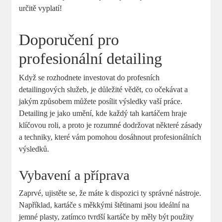
určitě vyplatí!
Doporučení pro
profesionální‍ detailing
Když⁤ se​ rozhodnete ‍investovat do‍ profesních
detailingových služeb, je ‌důležité vědět, co ⁤očekávat a
⁣jakým způsobem můžete​ posílit ​výsledky ⁣vaší práce.⁢
Detailing je jako umění, kde každý tah kartáčem hraje
klíčovou​ roli, a⁣ proto je rozumné dodržovat​ některé zásady
a techniky, které vám pomohou dosáhnout profesionálních
výsledků.
Vybavení a příprava
Zaprvé, ujistěte se, že máte k​ dispozici ⁣ty správné nástroje.
Například,⁤ kartáče s měkkými štětinami‌ jsou ideální⁣ na ​
jemné plasty, zatímco tvrdší​ kartáče⁣ by měly​ být použity