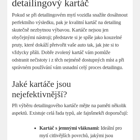
detailingový kartáč
Pokud se při⁣ detailingovém mytí vozidla ‍snažíte dosáhnout
perfektního výsledku, pak ⁤je kvalitní ​kartáč na ​detailing
skutečně nezbytnou‌ výbavou. Kartáče nejsou jen⁣
obyčejnými⁣ nástroji; představte si ⁢je spíše jako⁣ kouzelné⁣
pruty, které dokáží⁢ přetvořit vaše auto tak, jak jste si ⁣to‌
vždycky přáli.⁣ Dobře zvolený ⁣kartáč vám pomůže⁤
odstranit nečistoty i z těch nejméně dostupných míst a⁢ při
správném používání vám usnadní celý proces detailingu.
Jaké kartáče jsou
nejefektivnější?
Při výběru detailingového kartáče mějte na paměti několik
aspektů. Existuje celá řada typů, ale fajnšmekři doporučují:
Kartáč‌ s jemnými vláknami:
Ideální​ pro⁤
mytí citlivějších ⁣povrchů, jakými ​jsou