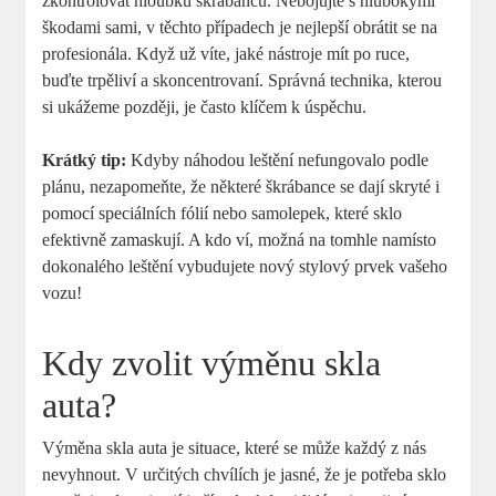
zkontrolovat hloubku škrábanců. Nebojujte s​ hlubokými
škodami sami, v těchto případech ⁢je ⁣nejlepší obrátit se na
profesionála.‌ Když ‍už ‌víte, jaké nástroje mít ‍po ruce,
buďte trpěliví a skoncentrovaní. Správná technika, kterou
si ukážeme později, je ‌často klíčem k ⁣úspěchu.
Krátký tip:
Kdyby ⁢náhodou leštění nefungovalo podle
⁣plánu, nezapomeňte, že některé⁢ škrábance se dají skryté‌ i⁢
pomocí speciálních fólií ⁤nebo samolepek, které sklo⁢
efektivně zamaskují. A kdo ví, možná na‍ tomhle namísto
dokonalého leštění‌ vybudujete nový stylový prvek vašeho
vozu!
Kdy zvolit výměnu skla
auta?
Výměna ⁤skla auta je situace, které se může každý z ⁣nás
nevyhnout. V⁣ určitých chvílích je jasné, že je potřeba sklo