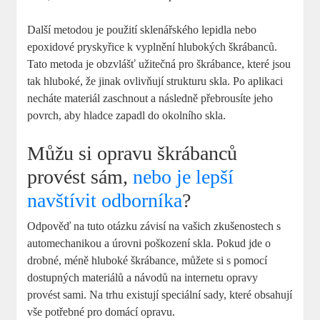
Další metodou ‌je‌ použití sklenářského ‌lepidla ‍nebo
epoxidové​ pryskyřice ‍k vyplnění hlubokých škrábanců.
Tato metoda je obzvlášť⁤ užitečná pro‌ škrábance, které jsou
tak hluboké, ⁢že jinak ovlivňují strukturu skla. ⁢Po aplikaci
necháte materiál​ zaschnout a následně přebrousíte jeho
⁣povrch, aby hladce zapadl do okolního skla.
Můžu ​si opravu ⁣škrábanců
provést sám,
nebo je lepší
navštívit odborníka
?
Odpověď na tuto otázku závisí na vašich zkušenostech s
automechanikou a úrovni ⁣poškození skla. Pokud ​jde o
drobné, méně ⁢hluboké škrábance, ⁣můžete si s pomocí
dostupných materiálů a návodů na internetu opravy
provést sami. Na⁢ trhu existují speciální sady, které‍ obsahují
vše potřebné pro domácí opravu.