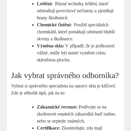
Leštění:
⁣ Různé techniky leštění, které
odstraňují⁣ povrchové nečistoty a‌ zjemňují‌
hrany škrábanců.
Chemické čistění:
⁣ Použití ⁢speciálních
⁣chemikálií, které‍ pomáhají odstranit‌ hlubší
⁤skvrny a škrábance.
Výměna ‍skla:
V případě, že je poškození
vážné, může být nutné vyměnit celou
skleněnou plochu.
Jak vybrat správného odborníka?
Vybrat ‍si správného​ specialistu ⁣na opravy skla ⁤je klíčové.
Zde ‌je několik⁣ tipů, jak na to:
Zákaznické recenze:
Podívejte se na
zkušenosti ostatních zákazníků buď online,
⁢nebo se ⁤zeptejte známých.
Certifikace:
Zkontrolujte, zda mají