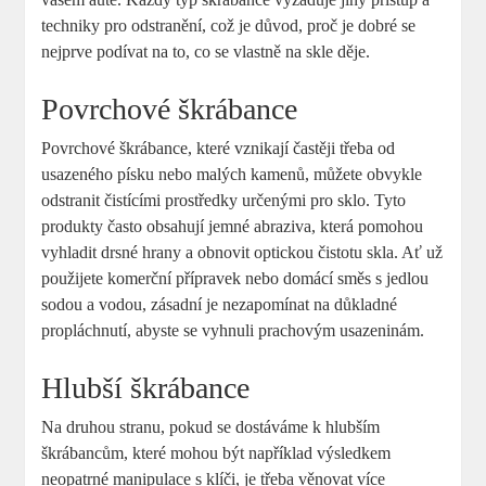
techniky pro odstranění, což ​je důvod, proč je dobré se
nejprve podívat na to, co se ​vlastně na skle děje.
Povrchové škrábance
Povrchové škrábance, které ​vznikají častěji třeba od
usazeného​ písku nebo malých ⁤kamenů, můžete obvykle
⁤odstranit čistícími prostředky určenými pro sklo. Tyto
produkty ⁢často obsahují ‌jemné abraziva, která pomohou
vyhladit ‍drsné‍ hrany a obnovit optickou čistotu skla. Ať už
použijete komerční přípravek⁣ nebo ‍domácí ⁤směs ​s jedlou
sodou⁣ a vodou, zásadní je nezapomínat na důkladné
propláchnutí, abyste se vyhnuli prachovým usazeninám.
Hlubší škrábance
Na druhou stranu, pokud se dostáváme k hlubším ​
škrábancům, které mohou být ⁣například výsledkem
neopatrné‌ manipulace s ‌klíči, je třeba věnovat více