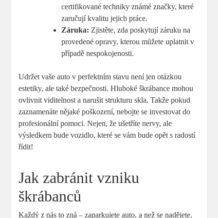
certifikované techniky známé ⁤značky, ⁢které
zaručují kvalitu jejich práce.
Záruka:
Zjistěte, zda poskytují záruku na‌
provedené opravy, kterou⁢ můžete uplatnit v
případě‌ nespokojenosti.
Udržet vaše auto v perfektním stavu‌ není jen otázkou
estetiky, ale také⁤ bezpečnosti. Hluboké škrábance⁤ mohou⁣
ovlivnit ​viditelnost a narušit⁢ strukturu skla. ⁤Takže pokud
⁢zaznamenáte‍ nějaké poškození,‍ nebojte⁤ se investovat⁢ do
profesionální pomoci. Nejen, že ušetříte nervy, ale
⁤výsledkem bude vozidlo, které ​se ‍vám bude opět s radostí
řídit!
Jak zabránit vzniku
škrábanců
Každý z nás to zná – zaparkujete​ auto, a ⁢než ⁣se nadějete,