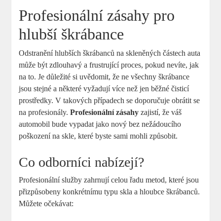
Profesionální zásahy pro ​
hlubší‍ škrábance
Odstranění hlubších škrábanců na‍ skleněných částech auta
může být ⁣zdlouhavý​ a‍ frustrující proces, pokud nevíte, ⁢jak
na‍ to. Je důležité si uvědomit, že ‌ne⁣ všechny škrábance
jsou stejné a některé vyžadují více než jen běžné⁣ čisticí
prostředky. V takových případech se doporučuje obrátit se
na profesionály.
Profesionální zásahy
zajistí, že váš
automobil bude vypadat jako nový bez nežádoucího
poškození na⁢ skle, které ⁢byste sami mohli⁣ způsobit.
Co odborníci nabízejí?
Profesionální služby ‌zahrnují ⁤celou řadu ⁤metod,‍ které jsou
přizpůsobeny konkrétnímu typu skla​ a hloubce škrábanců.
Můžete ⁢očekávat: