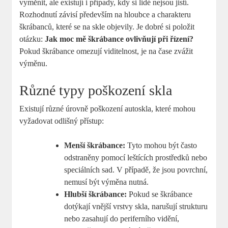
vyměnit, ale existují i případy, kdy si lidé nejsou jistí.
Rozhodnutí závisí především na hloubce a charakteru
‌škrábanců, které se na skle objevily. Je dobré si položit‌
otázku:
Jak moc mě škrábance ovlivňují při řízení?
Pokud ‍škrábance omezují viditelnost, je⁣ na čase zvážit
výměnu.
Různé typy poškození ‍skla
Existují různé úrovně poškození autoskla, které mohou
⁢vyžadovat ⁤odlišný přístup:
Menší škrábance:
Tyto mohou být často
odstraněny ​pomocí leštících prostředků nebo
speciálních sad. V ‍případě, že jsou povrchní,
nemusí být‌ výměna​ nutná.
Hlubší⁢ škrábance:
Pokud⁤ se škrábance
dotýkají vnější vrstvy skla, narušují strukturu
nebo⁣ zasahují do periferního vidění,