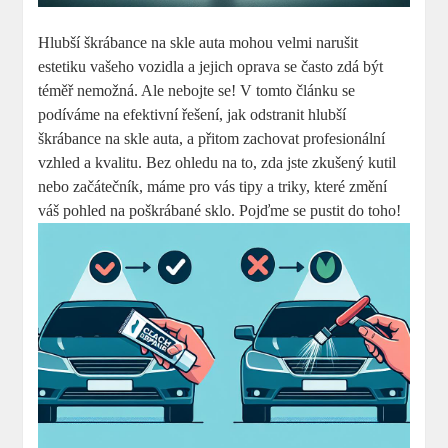
Hlubší škrábance na skle auta mohou velmi narušit
estetiku vašeho vozidla a jejich oprava⁢ se často zdá být
téměř nemožná. Ale nebojte se!​ V tomto​ článku se
podíváme ⁤na ⁣efektivní řešení, jak‌ odstranit hlubší
‌škrábance na ‍skle auta, a přitom ⁣zachovat ⁢profesionální
⁢vzhled a ⁣kvalitu. Bez ​ohledu na to, ⁤zda jste zkušený kutil
nebo začátečník, máme ‌pro vás tipy a triky, které změní
váš pohled na ⁢poškrábané sklo. Pojďme se pustit⁤ do ‌toho!