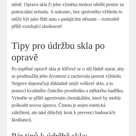
místě. Oprava⁤ skla⁢ či⁢ jeho výměna ⁤mohou ​ušetřit peníze za⁢
potenciální nehodu. A ⁢nakonec, bez​ správného výhledu to
může ‌být jako řídit auto s padajícími stěnami – ⁢rozhodně
příliš vzrušující‍ zkušenost!
Tipy pro údržbu skla po
opravě
Po úspěšné opravě⁢ skla je klíčové se o⁢ něj řádně starat, aby‌
se‌ prodloužila jeho ⁤životnost a zachovala⁣ jasnost výhledu.
Nejprve doporučuji důkladně umýt veškeré sklo, ‍a‍ to
‌pomocí kvalitního čisticího ⁤prostředku a měkkého hadříku.
Vyhněte ‍se příliš agresivním chemikáliím, které⁤ by mohly
poškodit novou​ úpravu. Čistota je nejen estetická
‌záležitost, ale také důležitý‍ krok k prevenci budoucích
škrábanců.
Pár⁢ tipů k⁣ údržbě skla: