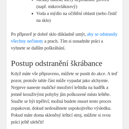
(např.​ mikrovláknový)
Voda a mýdlo na ​očištění ⁢oblasti (nebo čistič
na sklo)
Po ⁢přípravě je ⁢dobré sklo důkladně umýt,
aby se odstranily
všechny nečistoty
a prach. Tím si usnadníte ‍práci a
vyhnete se ⁣dalším poškrábání.
Postup ⁤odstranění škrábance
Když⁣ máte vše ‍připraveno,⁣ můžete se⁣ pustit do ‌akce. A​ teď
pozor, protože‌ tahle‌ část ⁤může​ vypadat jako⁢ alchymie.
⁤Nejprve⁢ naneste maličké množství leštidla na ⁣hadřík a
jemně ⁢krouživými pohyby jím poškozené ⁢místo leštěte.
Snažte se být trpěliví; možná budete muset tento proces
‍zopakovat, dokud nedosáhnete uspokojivého výsledku.
Pokud máte ⁢doma⁢ skleněný lešticí ⁤stroj, můžete si svou
práci ještě⁢ ulehčit!