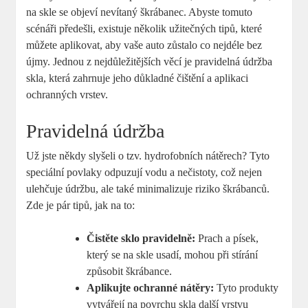
na skle‍ se objeví nevítaný škrábanec. Abyste tomuto
scénáři předešli, existuje několik ‍užitečných tipů, které
můžete⁣ aplikovat, aby vaše ‍auto zůstalo co nejdéle bez
újmy. Jednou z⁣ nejdůležitějších věcí je ​pravidelná údržba
‍skla, která zahrnuje jeho důkladné ​čištění a aplikaci
ochranných vrstev.
Pravidelná údržba⁣
Už ​jste někdy slyšeli o tzv. hydrofobních nátěrech? Tyto
speciální povlaky odpuzují vodu a ‌nečistoty,⁤ což nejen
ulehčuje údržbu, ale​ také ⁤minimalizuje riziko škrábanců.
Zde je pár tipů, jak na to:
Čistěte sklo pravidelně:
Prach a písek,
který​ se na skle usadí, mohou při stírání
způsobit škrábance.
Aplikujte ochranné ‌nátěry:
Tyto produkty
vytvářejí na ⁤povrchu skla další vrstvu