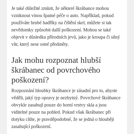
Je také důležité zmínit,‌ že ‍některé škrábance mohou
vzniknout ‌vinou špatné péče‌ o auto. Například,‌ pokud‌
používáte‍ hrubé hadříky na čištění skel, můžete⁣ si‌ tak
nevědomky způsobit další poškození. ⁣Mohou se také
objevit v důsledku​ přírodních jevů, jako ​je kroupa či silný⁣
vítr, který nese⁣ ostré předměty.
Jak mohu rozpoznat hlubší⁢
škrábanec​ od povrchového
poškození?
Rozpoznání hloubky škrábance je zásadní pro to, abyste
⁤věděli, jaký typ‌ opravy ⁢je nezbytný.‌ Povrchové škrábance
obvykle zasahují⁣ pouze do horní vrstvy skla​ a jsou
viditelné pouze na pohled. Pokud ⁤však⁤ škrábanec při ​
dotyku ‌cítíte, je pravděpodobné,⁣ že se jedná o hlouběji
zasahující poškození.