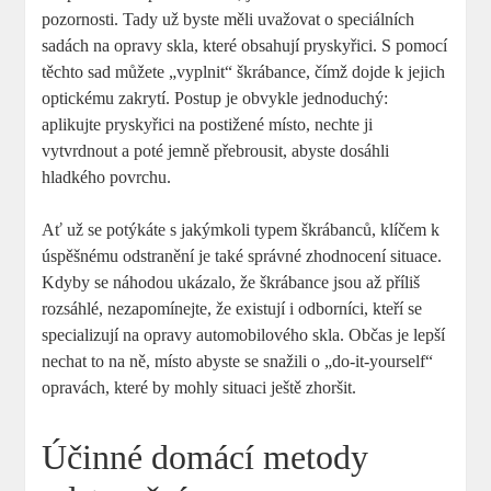
pozornosti.⁢ Tady už ​byste⁤ měli uvažovat o speciálních
sadách ⁢na opravy ‍skla, které obsahují pryskyřici. S pomocí
těchto sad můžete⁣ „vyplnit“ škrábance, čímž dojde k jejich
optickému ‍zakrytí. Postup je obvykle jednoduchý:
aplikujte pryskyřici⁣ na ⁣postižené místo, nechte ji
vytvrdnout a poté jemně přebrousit, abyste⁣ dosáhli
hladkého povrchu.
Ať‌ už se ⁣potýkáte s jakýmkoli typem škrábanců, klíčem k
úspěšnému odstranění je také správné zhodnocení situace.
Kdyby se náhodou ukázalo, že škrábance jsou až příliš ​
rozsáhlé, nezapomínejte, že ‍existují i odborníci, kteří se
⁤specializují ​na opravy automobilového skla. Občas ⁤je lepší
nechat to na ně, místo ​abyste‍ se snažili ‌o „do-it-yourself“
opravách, které by mohly situaci​ ještě ‌zhoršit.
Účinné ⁢domácí ​metody‍