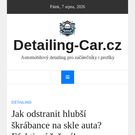
Skip
Pátek, 7 srpna, 2026
to
content
Detailing-Car.cz
Automobilový detailing pro začátečníky i profíky
DETAILING
Jak odstranit hlubší
škrábance na skle auta?