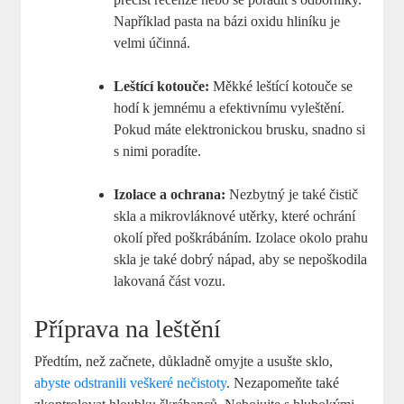
Například ⁤pasta na bázi oxidu hliníku‌ je
velmi‌ účinná.
Leštící‌ kotouče:
⁣Měkké leštící kotouče ‍se⁤
hodí k jemnému a efektivnímu vyleštění.
Pokud máte ‍elektronickou brusku,‍ snadno​ si
s nimi poradíte.
Izolace a ochrana:
⁢Nezbytný je ​také čistič
skla a mikrovláknové utěrky, které ochrání
okolí před poškrábáním. Izolace okolo prahu
skla je také⁢ dobrý nápad, aby se nepoškodila
lakovaná část vozu.
Příprava‌ na leštění
Předtím, než⁣ začnete, důkladně omyjte a usušte sklo,
abyste odstranili veškeré nečistoty
. Nezapomeňte také