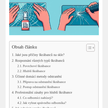
Obsah článku
Jaké jsou příčiny škrábanců na skle?
Rozpoznání‍ různých ⁣typů škrábanců
Povrchové škrábance
Hlubší škrábance
Účinné ⁢domácí ​metody‍ odstranění
Příprava​ na odstranění škrábance
Postup ⁤odstranění škrábance
Profesionální zásahy pro ​hlubší‍ škrábance
Co odborníci nabízejí?
Jak vybrat správného odborníka?