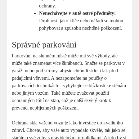
ochrany.
Nenechávejte v autě ostré předměty:
⁤
Drobnosti jako klíče nebo nářadí se ​mohou
pohybovat⁢ a způsobit nechtěné poškození.
Správné parkování
Parkování na ‍slunném místě ‌může mít své‍ výhody, ale
může také znamenat‍ více škrábanců. Snažte se ‌parkovat ‌v​
garáži ⁣nebo⁢ pod stromy, abyste chránili sklo a‍ lak před
⁢padajícími větvemi.⁣ A nezapomeňte na poučky⁤ o
parkovacích technikách – vyhýbejte se ⁣blízkosti ke stěnám
nebo⁣ jiným vozům.⁤ Také můžete‍ zvažovat‍ použití
ochranných fólií na sklo, ​což je další skvělý krok k
prevenci nepříjemných poškození.
Ochrana skla vašeho vozu je‍ jako investice do kvalitního
zdraví. Chcete, aby vaše auto vypadalo ​skvěle, tak jako​ se‌
staráte o své​ zuby s ⁣pravidelnými⁢ prohlídkami. A ⁤kdo by si‍