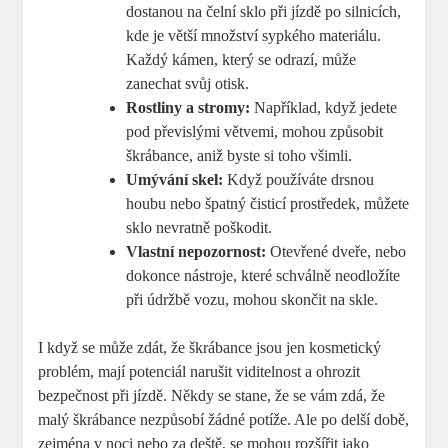
dostanou na čelní ⁢sklo při jízdě po silnicích,
kde je větší množství‍ sypkého materiálu.
Každý kámen, který se odrazí, může
zanechat svůj otisk.
Rostliny‍ a ⁢stromy:
Například, když ⁤jedete
pod převislými větvemi, ‌mohou⁣ způsobit
škrábance, ⁢aniž byste si toho všimli.
Umývání⁣ skel:
Když používáte‍ drsnou
houbu nebo špatný⁤ čisticí‍ prostředek, můžete
​sklo nevratně poškodit.
Vlastní nepozornost:
Otevřené dveře, nebo
dokonce nástroje, které schválně neodložíte
při ‌údržbě‍ vozu, mohou skončit na ​skle.
I když se ​může zdát, ⁣že škrábance​ jsou jen kosmetický
problém, ‍mají potenciál narušit viditelnost a‍ ohrozit
bezpečnost‌ při ⁤jízdě.‍ Někdy se​ stane, že se vám⁢ zdá, že
malý škrábance nezpůsobí žádné potíže. Ale ‍po delší době,
zejména v‌ noci nebo za​ deště, se mohou rozšířit jako