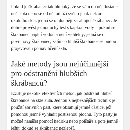
Pokud je škrábanec tak hluboký, že ​se vám do něj dostane
nečistota nebo ⁤se od něj odráží světlo⁢ jinak než od
okolního skla, jedná se o hlouběji⁤ zasahující​ škrábanec. Je
dobré provést⁣ jednoduchý test s kapkou‌ vody – pokud se
škrábanec naplní vodou a není viditelný, jedná se o
povrchový škrábanec, zatímco hlubší ⁣škrábance ⁢se budou
projevovat i po ⁣navlhčení skla.
Jaké metody jsou ⁣nejúčinnější
pro odstranění hlubších
škrábanců?
Existuje několik efektivních metod, jak odstranit hlubší
škrábance na skle auta. Jednou z nejběžnějších technik je
použití ​abrivních⁤ past, které‌ obsahují jemné částice, jež
pomohou jemně vyhladit postiženou plochu. ‍Tyto⁣ pasty je
možné nanášet pomocí hadříku nebo polštáře a poté jemně
leštit, dokud ‌se škrábanec nezlepší.