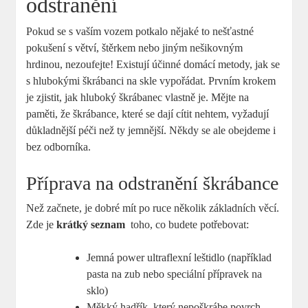
odstranění
Pokud se s vaším vozem potkalo nějaké to nešťastné
pokušení s větví, štěrkem nebo jiným nešikovným
hrdinou, nezoufejte! Existují ​účinné domácí metody, jak‌ se
s hlubokými⁣ škrábanci na skle ⁤vypořádat. Prvním‌ krokem
je zjistit, jak hluboký škrábanec vlastně je. Mějte⁣ na
paměti, že ‍škrábance, které se⁣ dají cítit nehtem, vyžadují
důkladnější péči než ty jemnější. Někdy ⁢se ale obejdeme i
bez odborníka.
Příprava​ na odstranění škrábance
Než začnete, ​je dobré ‌mít⁤ po ruce několik základních věcí.
Zde je
krátký seznam
⁤ toho, co budete potřebovat:
Jemná power ultraflexní leštidlo (například
pasta na zub nebo speciální přípravek⁢ na
sklo)
Měkký hadřík, ⁣který nepoškrábe povrch‍