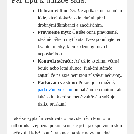
Ochranný film:
Zvažte aplikaci ochranného
fólie, která dokáže sklo chránit před‌
drobnými škrábanci a ⁣znečištěním.
Pravidelné mytí:
Čistěte okna pravidelně,
ideálně během mytí auta. Nezapomínejte​ na
kvalitní ​utěrky,​ které skleněný povrch
nepoškrábou.
Kontrola stěračů:
Ať už je ⁣to zimní větrná
‌bouře nebo letní slunce, ⁤funkční stěrače
zajistí, že na skle nebudou zůstávat ‌nečistoty.
Parkování ve stínu:
Pokud ⁤je to možné,
parkování ve stínu
‌ pomáhá nejen motoru,⁢ ale
také sklu,‌ které se méně zahřívá a snižuje
riziko ⁤praskání.
Také se ⁢vyplatí investovat do pravidelných kontrol u⁢
odborníka, zejména pokud si nejste jisti, jak správně o sklo
⁣pečovat. I když jsou škrábance na skle nevyhnutelné,