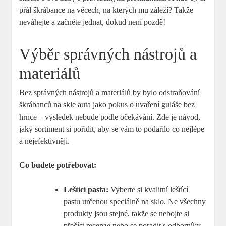
přál​ škrábance‌ na‌ věcech, na ‍kterých ⁣mu záleží?​ Takže
neváhejte⁢ a⁤ začněte ‌jednat, dokud ⁣není pozdě!
Výběr správných nástrojů a
materiálů
Bez ⁣správných nástrojů a‌ materiálů by bylo ‍odstraňování
škrábanců na skle⁢ auta jako⁤ pokus o uvaření guláše bez
hrnce‍ – ​výsledek nebude ​podle⁤ očekávání. Zde je návod,
jaký ⁢sortiment ‌si pořídit, aby se vám‌ to podařilo⁣ co nejlépe
a nejefektivněji.
Co budete potřebovat:
Leštící pasta:
Vyberte si kvalitní leštící ​
pastu ⁢určenou speciálně⁢ na ⁢sklo. Ne všechny
produkty jsou stejné, takže se nebojte si
přečíst recenze nebo⁢ se poradit⁤ s odborníky.⁣