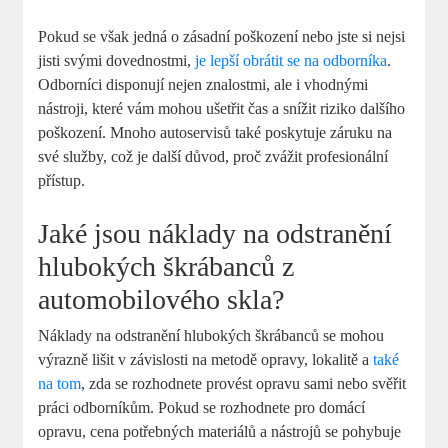
Pokud se však jedná o zásadní poškození nebo jste si nejsi
jisti svými dovednostmi,⁤
je lepší obrátit se na odborníka
.
Odborníci disponují‍ nejen znalostmi, ‌ale i vhodnými
nástroji,‍ které ⁢vám mohou ​ušetřit čas a snížit riziko dalšího
poškození. Mnoho​ autoservisů také poskytuje záruku na
své služby, což je další ⁢důvod, proč zvážit ‍profesionální
⁢přístup.
Jaké jsou náklady ​na odstranění⁣
hlubokých škrábanců z
automobilového ​skla?
Náklady⁤ na odstranění hlubokých ‌škrábanců se mohou
výrazně ⁣lišit v závislosti na metodě opravy, lokalitě a ⁢
také
na tom
, zda se rozhodnete provést opravu sami nebo svěřit
práci odborníkům. Pokud se⁣ rozhodnete pro domácí
opravu, cena potřebných materiálů a nástrojů se pohybuje