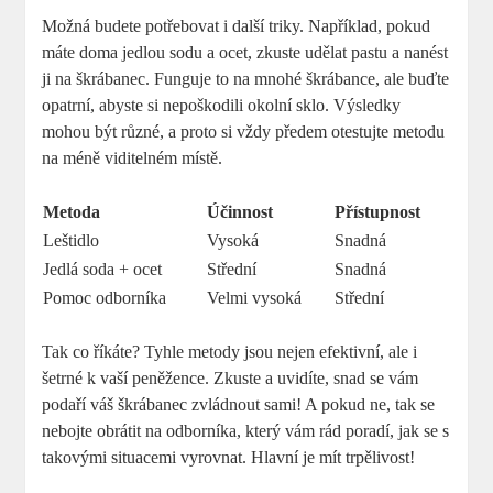
Možná budete potřebovat i​ další triky. Například, pokud
máte doma jedlou‌ sodu a ocet, ‍zkuste‌ udělat pastu a⁣ nanést
ji na škrábanec. ‍Funguje to na mnohé ⁤škrábance, ale ‌buďte
opatrní, ‌abyste si ‍nepoškodili⁣ okolní sklo. ‌Výsledky
mohou být‍ různé, ‍a proto si vždy předem otestujte metodu
na méně viditelném místě.
Metoda
Účinnost
Přístupnost
Leštidlo
Vysoká
Snadná
Jedlá soda + ⁣ocet
Střední
Snadná
Pomoc odborníka
Velmi vysoká
Střední
Tak co‍ říkáte? Tyhle metody jsou nejen⁤ efektivní, ale i
šetrné k vaší peněžence. Zkuste a ⁢uvidíte, snad se vám
podaří ⁤váš škrábanec zvládnout sami! A ⁢pokud ne, tak se
nebojte ​obrátit⁣ na odborníka, který vám rád poradí, jak se ​s
⁣takovými‌ situacemi vyrovnat. Hlavní je mít trpělivost!