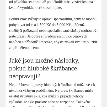
od několika set ⁤korun až po ⁣několik tisíc, v závislosti na⁢
kvalitě výrobků, ‍které si zakoupíte.
Pokud však svěřujete‍ opravu specialistům, ceny‌ se mohou
pohybovat od cca 1 ⁣500 Kč do ⁤5 000 Kč, přičemž
složitější poškození nebo specializované služby mohou​ být‌
ještě dražší. Je dobré ‍si předem zjistit více cenových
nabídek​ a případně ​i recenze, abyste získali kvalitní ​službu
za přiměřenou ‍cenu.
Jaké‍ jsou možné následky,
pokud hluboké ⁤škrábance
neopravuji?
Nepotřebování opravy hlubokých škrábanců může vést k
několika vážným problémům. Nejprve, škrábanec ‍může
oslabit strukturu skla, což může v případě nehody
způsobit, že sklo praskne nebo se rozpadne. Takovéto