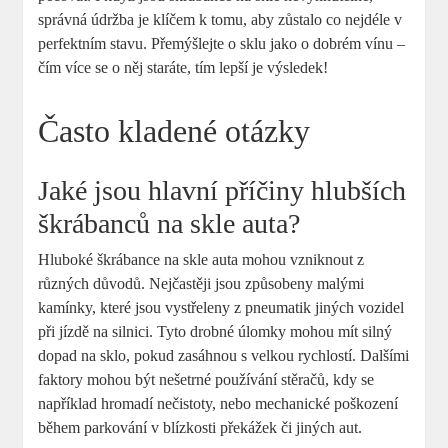
správná údržba je ⁤klíčem k tomu, aby zůstalo co nejdéle v
perfektním stavu. Přemýšlejte⁤ o⁤ sklu jako o dobrém vínu –
čím⁣ více ‍se o něj staráte, tím lepší je výsledek!
Často kladené otázky
Jaké jsou hlavní příčiny hlubších
škrábanců‌ na skle auta?
Hluboké ‍škrábance na‌ skle auta mohou vzniknout z
různých důvodů. Nejčastěji jsou způsobeny malými
kamínky, ⁢které jsou vystřeleny⁣ z pneumatik jiných vozidel
při jízdě na silnici.⁣ Tyto drobné úlomky mohou mít silný
dopad na sklo,⁢ pokud zasáhnou ‌s velkou rychlostí. Dalšími
faktory‍ mohou⁣ být nešetrné ⁤používání ⁢stěračů, kdy se
například​ hromadí nečistoty, nebo mechanické‍ poškození
během parkování ‍v blízkosti překážek či jiných aut.