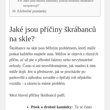
Jaké‍ jsou možné následky, pokud hluboké ⁤škrábance
neopravuji?
Závěrečné poznámky
Jaké jsou příčiny škrábanců
na skle?
Škrábance na skle jsou běžným problémem, který může
‍potkat každého majitele‌ auta. Můžou se objevit z ‍různých
příčin, ať už jde o přírodní faktory nebo nevyhnutelné
nehody. Často ‌si ani⁤ neuvědomujeme, jak snadno k nim
⁤může dojít. Jen si představte, jak se procházíte po‌
parkovišti a náhodou zavadíte o špičatý roh ‌nějakého
vozidla ⁢– ⁤a rázem⁤ tu máme problém.
Mezi hlavní⁣ příčiny ‍škrábanců patří:
Písek a drobné ⁢kamínky:
⁢ Ty se často