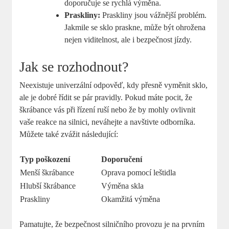
doporučuje se‌ rychlá výměna.
Praskliny:
Praskliny jsou vážnější problém.
Jakmile se sklo praskne, může být ohrožena
nejen viditelnost, ale ⁣i bezpečnost ‍jízdy.
Jak ‍se rozhodnout?
Neexistuje univerzální odpověď, kdy přesně vyměnit sklo,
ale je ⁢dobré‍ řídit se pár pravidly. Pokud máte pocit, že‍
škrábance vás při řízení ruší nebo že by‍ mohly ovlivnit
vaše reakce‍ na⁤ silnici, neváhejte a ⁢navštivte⁢ odborníka.
Můžete také​ zvážit následující:
Typ⁣ poškození
Doporučení
Menší škrábance
Oprava pomocí leštidla
Hlubší škrábance
Výměna skla
Praskliny
Okamžitá výměna
Pamatujte, že‌ bezpečnost⁢ silničního provozu je​ na prvním