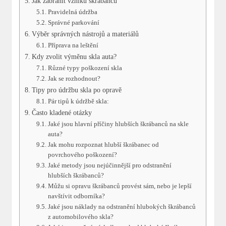
Jak zabránit vzniku škrábanců
Pravidelná údržba⁣
Správné parkování
Výběr správných nástrojů a materiálů
Příprava‌ na leštění
Kdy zvolit výměnu skla auta?
Různé typy poškození ‍skla
Jak ‍se rozhodnout?
Tipy pro údržbu skla po opravě
Pár⁢ tipů k⁣ údržbě skla:
Často kladené otázky
Jaké jsou hlavní příčiny hlubších škrábanců‌ na skle
auta?
Jak mohu rozpoznat hlubší⁢ škrábanec​ od
povrchového poškození?
Jaké metody jsou ⁣nejúčinnější pro odstranění
hlubších škrábanců?
Můžu ​si opravu ⁣škrábanců provést sám, nebo je lepší
navštívit odborníka?
Jaké jsou náklady ​na odstranění⁣ hlubokých škrábanců
z automobilového ​skla?