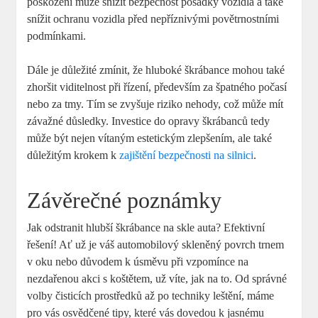
‍poškození ​může snížit bezpečnost posádky vozidla ⁤a také
snížit ochranu vozidla před nepříznivými povětrnostními‍
podmínkami.
Dále⁤ je důležité zmínit, že hluboké škrábance ⁢mohou také
‍zhoršit ⁣viditelnost‍ při řízení, především ​za špatného počasí
nebo za tmy. Tím se⁣ zvyšuje riziko nehody, což⁢ může ​mít
závažné důsledky. Investice do opravy⁢ škrábanců tedy⁢
může​ být ⁢nejen vítaným estetickým ‍zlepšením, ale také‌
důležitým ‌krokem k
zajištění bezpečnosti na silnici
.
Závěrečné poznámky
Jak odstranit hlubší ⁢škrábance na skle auta? Efektivní
řešení! ⁣Ať už je váš automobilový skleněný povrch trnem
v oku nebo důvodem k úsměvu při vzpomínce na
nezdařenou akci s ⁤koštětem, už⁤ víte, jak na⁣ to. Od správné
volby čisticích prostředků až ​po techniky leštění, máme
⁣pro‌ vás osvědčené tipy, které vás dovedou k jasnému