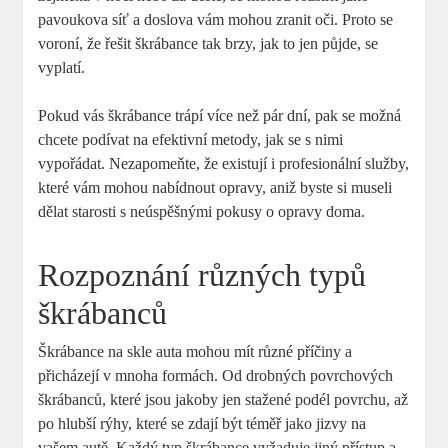
pavoukova síť a doslova vám ⁤mohou zranit oči. Proto‍ se
voroní, že řešit škrábance tak ⁤brzy, ⁢jak to jen půjde, se ​
vyplatí.
Pokud vás škrábance trápí více než pár dní,‍ pak se možná
chcete podívat na efektivní metody, jak ⁣se s nimi​
vypořádat. ⁤Nezapomeňte, že existují i profesionální služby,
které ​vám mohou nabídnout opravy, aniž byste si museli
dělat​ starosti s neúspěšnými pokusy o​ opravy doma.
Rozpoznání‍ různých ⁣typů
škrábanců
Škrábance ‍na ‍skle‌ auta⁤ mohou ‍mít různé⁣ příčiny​ a
přicházejí v⁢ mnoha formách. Od drobných povrchových
škrábanců, které jsou jakoby jen ⁢stažené podél povrchu, ‌až‌
po hlubší rýhy, ​které se zdají být téměř jako jizvy na
vašem autě.‌ Každý typ škrábance ⁣vyžaduje ⁤jiný přístup a