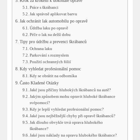
Krok za krokem k dokonalé opravě
Práce s škrábanci
Jak správně⁢ aplikovat barvu
Jak ⁢ochránit ⁣lak automobilu po opravě
Údržba laku po opravě
Péče o lak​ na delší​ dobu
Tipy pro údržbu a prevenci škrábanců
Ochrana‌ laku
Parkování s rozmyslem
Použití ochranných fólií
Kdy vyhledat profesionální pomoc
Kdy se obrátit na odborníka
Často Kladené Otázky
Jaké jsou příčiny hlubokých škrábanců na autě?
Jakým způsobem mohu opravit hluboké škrábance
svépomocí?
Kdy je lepší vyhledat profesionální pomoc?
Jaké jsou nejběžnější chyby při opravě škrábanců?
Jak dlouho obvykle trvá oprava hlubokého
škrábance?
Jaké jsou náklady na opravu hlubokého‍ škrábance?