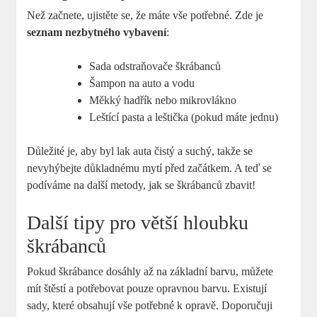
Než začnete, ujistěte se, že ​máte vše potřebné. Zde je
seznam nezbytného vybavení
:
Sada odstraňovače škrábanců
Šampon na ⁣auto a vodu
Měkký hadřík nebo mikrovlákno
Leštící pasta a leštička (pokud máte jednu)
Důležité je, aby byl lak auta čistý ‍a ‍suchý, takže se
nevyhýbejte důkladnému mytí před začátkem. A teď se
podíváme ⁢na‌ další metody, jak se škrábanců zbavit!
Další⁢ tipy pro větší hloubku
škrábanců
Pokud škrábance dosáhly až na‍ základní barvu, můžete
mít štěstí ⁣a potřebovat pouze opravnou barvu. Existují
sady, které obsahují vše potřebné k opravě. Doporučuji