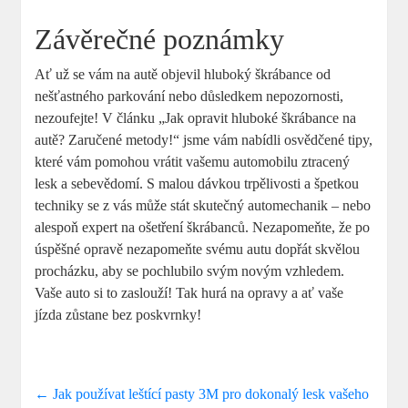
Závěrečné poznámky
Ať už ⁢se vám ‍na autě objevil hluboký škrábance od
nešťastného parkování nebo​ důsledkem nepozornosti,
⁤nezoufejte! V‌ článku „Jak opravit⁣ hluboké škrábance na
⁣autě? Zaručené metody!“ jsme vám nabídli osvědčené ⁣tipy,
které vám pomohou vrátit vašemu automobilu ztracený⁣
lesk a sebevědomí. S ⁢malou dávkou⁣ trpělivosti a špetkou
techniky se z vás⁢ může stát‍ skutečný automechanik – nebo
alespoň‍ expert na⁢ ošetření ​škrábanců. Nezapomeňte, že po
úspěšné opravě nezapomeňte svému autu dopřát skvělou
procházku, aby se pochlubilo svým novým vzhledem.
Vaše auto si to zaslouží! Tak⁤ hurá na opravy a ať vaše
jízda zůstane bez poskvrnky!
←
Jak používat leštící pasty 3M pro dokonalý lesk vašeho