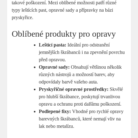
takové poškození.⁤ Mezi oblíbené možnosti patří různé
typy leštících past, opravné ⁣sady a přípravky na bázi‌
pryskyřice.
Oblíbené produkty pro ⁤opravy
Leštící pasta:
Ideální ‌pro odstranění
jemnějších škrábanců i na zpevnění povrchu
před opravou.
Opravné sady:
Obsahují⁣ většinou‍ několik
různých nástrojů a možností barev, aby
odpovídaly barvě vašeho auta.
Pryskyřičné opravné prostředky:
Skvělé
pro hlubší škrábance, poskytují⁢ trvanlivou
opravu a ochranu proti dalšímu poškození.
Podlepené fixy:
Vhodné pro rychlé opravy
barevných škrábanců, které nemají vliv na⁤
lak⁤ nebo metalízu.