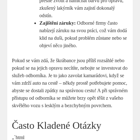
přesně zvolit a namíchat barvu pro ⁣opravu,
zkušený lakýrník vám zajistí dokonalý
odstín.
Zajištění záruky:
Odborné firmy často
nabízejí záruku na svou práci, což vám‌ dodá‍
klid na duši, ​pokud problém zůstane nebo se
objeví něco jiného.
Pokud se vám⁣ zdá, že škrábance jsou​ příliš rozsáhlé nebo
pokud se na jejich opravu necítíte, nebojte⁢ se investovat do
služeb odborníka. Je to jako zavolat kamarádovi, když se
vám ⁣zdrží auto na cestě – někdy prostě⁣ potřebujete pomoc,
abyste se dostali zpátky na ⁤správnou cestu! A při správném
přístupu od odborníka se můžete brzy opět těšit z vašeho
skvělého vozu s lesklým a bezchybným povrchem.
Často Kladené Otázky
„`html