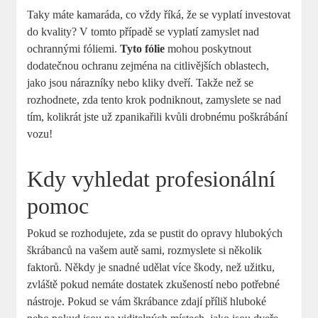
Taky máte kamaráda, co vždy říká, že se vyplatí investovat
do kvality? V tomto ​případě se vyplatí zamyslet ⁤nad ​
ochrannými fóliemi.
Tyto fólie
mohou poskytnout
dodatečnou⁤ ochranu zejména na citlivějších oblastech,
jako jsou nárazníky nebo kliky​ dveří. Takže​ než se
rozhodnete, zda tento krok podniknout, zamyslete se nad⁣
tím, kolikrát jste už zpanikařili kvůli drobnému poškrábání
vozu!
Kdy vyhledat profesionální
pomoc
Pokud se rozhodujete, zda se pustit do opravy hlubokých
škrábanců na vašem autě sami, rozmyslete si několik
faktorů. Někdy je snadné udělat více škody,⁣ než užitku,
zvláště pokud nemáte dostatek zkušeností​ nebo potřebné
nástroje. Pokud se vám škrábance zdají příliš hluboké