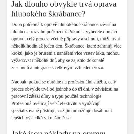
Jak dlouho obvykle trvá oprava
hlubokého škrábance?
Doba potřebná ⁢k ‍opravě hlubokého škrábance závisí na
hloubce a rozsahu poškození. Pokud si vyberete domácí
opravu, celý proces, včetně přípravy a schnutí, může‍ trvat
několik hodin až jeden​ den. Škrábance, které zahrnují více
kroků, jako je‍ brusení a nanášení více ​vrstev laku, mohou
vyžadovat i několik dní,​ aby se zajistilo ​dokonalé
zaschnutí⁤ a integrace s celkovým vzhledem vozu.
Naopak, pokud se obrátíte na profesionální službu, ⁢celý
proces obvykle ‍trvá od jednoho do tří dní, v závislosti na
pracovní zátěži dílny a typu použité technologie.
Profesionálové mají větší efektivitu a využívají
specializované přístroje, což jim umožňuje dosáhnout
lepších výsledků⁣ v kratším čase.
Jaké jsou náklady na opravu