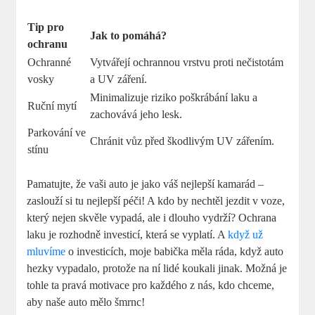
Tip pro
Jak to pomáhá?
ochranu
Ochranné
Vytvářejí ochrannou vrstvu proti nečistotám
vosky
a UV záření.
Minimalizuje riziko poškrábání laku a
Ruční mytí
zachovává jeho ‍lesk.
Parkování ve
Chránit vůz před škodlivým UV zářením.
stínu
Pamatujte,‍ že vaši auto je jako váš nejlepší kamarád –
zaslouží si tu nejlepší péči! A kdo by nechtěl jezdit v voze,
který ‍nejen skvěle vypadá, ale ⁤i dlouho vydrží? Ochrana
laku je rozhodně investicí, která se vyplatí. A
když ‌už
mluvíme
⁤o​ investicích,‌ moje babička měla⁣ ráda, když auto
hezky vypadalo, ‌protože​ na ní ⁤lidé koukali jinak. Možná je
tohle ‍ta pravá motivace pro ‌každého z nás,‌ kdo chceme,
aby naše ‍auto mělo šmrnc!