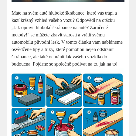
Máte na svém autě ⁣hluboké škrábance,‍ které vás trápí a
kazí krásný vzhled vašeho vozu? Odpovědí na otázku
„Jak opravit hluboké škrábance na autě? Zaručené
metody!“ ⁣se můžete ⁢zbavit starostí⁢ a vrátit svému
automobilu původní lesk. V tomto článku vám nabídneme
osvědčené tipy a triky, které pomohou ⁢nejen odstranit
škrábance, ale také ochránit‍ lak vašeho ⁢vozidla ​do
budoucna. Pojďme se společně⁣ podívat na to, jak na to!