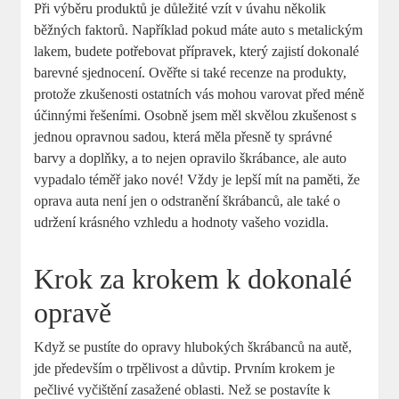
Při výběru produktů je důležité vzít v úvahu několik
běžných faktorů. Například pokud‍ máte auto s metalickým
lakem, budete‌ potřebovat přípravek, který zajistí dokonalé
barevné sjednocení. Ověřte si také recenze na produkty,
protože ‌zkušenosti ostatních vás mohou varovat před méně
účinnými řešeními. Osobně jsem měl skvělou zkušenost s
jednou opravnou sadou, která měla přesně ty správné
barvy a doplňky, ​a to nejen opravilo škrábance, ‍ale auto
vypadalo téměř jako ​nové! Vždy je lepší mít na paměti, že
oprava auta není jen o‌ odstranění škrábanců, ale také o
udržení‍ krásného vzhledu a ⁤hodnoty vašeho vozidla.
Krok za krokem k dokonalé
opravě
Když se pustíte do opravy hlubokých škrábanců na autě,
jde především o trpělivost a‌ důvtip. Prvním krokem je
pečlivé vyčištění zasažené oblasti. Než se postavíte k‌