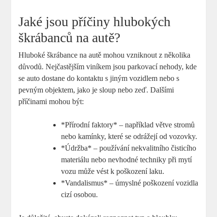
Jaké jsou příčiny hlubokých
škrábanců na autě?
Hluboké škrábance na ‍autě⁣ mohou vzniknout z‍ několika
důvodů. Nejčastějším viníkem jsou parkovací nehody, kde
se auto dostane do ⁣kontaktu s jiným vozidlem nebo s
pevným objektem, jako je sloup nebo zeď. Dalšími ​
příčinami mohou být:
*Přírodní faktory* – ⁣například větve stromů⁢
nebo kamínky, které se​ odrážejí od vozovky.
*Údržba* – používání nekvalitního čisticího
materiálu nebo nevhodné techniky při mytí
⁤vozu může vést k poškození⁢ laku.
*Vandalismus* – úmyslné poškození vozidla
⁤cizí osobou.