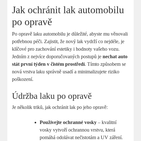
Jak ⁢ochránit ⁣lak automobilu
po opravě
Po opravě ‍laku automobilu je důležité, abyste mu věnovali
potřebnou péči. Zajistit, že ⁣nový lak ‌vydrží co nejdéle, ‌je
klíčové pro⁤ zachování estetiky i hodnoty vašeho vozu.
Jedním z nejvíce doporučovaných postupů je
nechat‍ auto
stát první týden v čistém prostředí
. Tímto způsobem se
nová vrstva laku správně usadí a minimalizujete riziko​
poškození.
Údržba laku po opravě
Je několik triků, jak ochránit lak po jeho⁤ opravě:
Používejte ochranné ​vosky
– kvalitní
vosky vytvoří ochrannou vrstvu, ‍která
pomáhá odolávat nečistotám a UV záření.