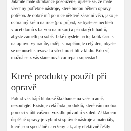
Jakmile máte škrábance posouzené, ⁢ujistěte se, že máte
všechny potřebné⁤ nástroje, které budou během opravy
potřeba. Je dobré mít po ruce některé zásadní věci, jako je
ochranný krém na ruce (pro případ,⁣ že byste‍ se nechtěli
vracet domů s barvou​ na rukou) a pár starých hadrů,
‌abyste zametli po‍ sobě. Také myslete‌ na to, kolik času si
na opravu vyhradíte; raději si naplánujte celý den, abyste‍
se nemuseli ‌stresovat a všechno stihli v klidu. Kdo ví,
možná se⁢ z vás stane nová car repair‌ superstar!
Které produkty použít při
opravě
Pokud ⁢vás trápí hluboké škrábance na ⁤vašem​ autě,
⁣nezoufejte! Existuje celá řada produktů, které⁣ vám mohou
pomoci vrátit vašemu vozidlu původní vzhled. Základem⁣
úspěšné‍ opravy je vybrat⁤ si ⁢správné nástroje a materiály,
které jsou speciálně navrženy tak, ⁢aby efektivně řešily