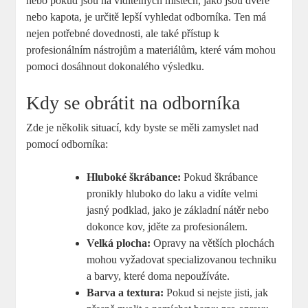
nebo pokud jsou⁤ na viditelných místech, jako jsou ‌dveře
nebo kapota, ⁣je určitě lepší vyhledat odborníka. Ten ​má
nejen potřebné ⁢dovednosti, ale také přístup k
profesionálním nástrojům a materiálům, které vám ‌mohou
pomoci dosáhnout dokonalého výsledku.
Kdy se obrátit na odborníka
Zde je několik situací, kdy byste se měli zamyslet nad
pomocí⁤ odborníka:
Hluboké škrábance:
Pokud škrábance
pronikly hluboko do laku a vidíte velmi
jasný⁣ podklad, jako je základní nátěr nebo‍
dokonce kov, jděte za profesionálem.
Velká plocha:
Opravy na větších plochách
mohou vyžadovat specializovanou techniku
a barvy, které doma nepoužíváte.
Barva a textura:
Pokud si nejste jisti, jak