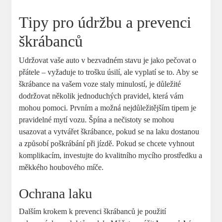
Tipy pro údržbu a prevenci
škrábanců
Udržovat vaše⁤ auto v bezvadném stavu je jako pečovat o
přátele – vyžaduje to trošku úsilí, ale vyplatí se to. Aby ⁤se⁤
škrábance na vašem voze ‍staly ‌minulostí, je důležité
dodržovat několik jednoduchých pravidel, která vám
mohou pomoci. Prvním a možná nejdůležitějším tipem je
pravidelné mytí vozu. Špína a nečistoty se mohou⁣
usazovat a vytvářet škrábance, pokud se na laku dostanou‌
a způsobí poškrábání při jízdě. Pokud⁤ se chcete vyhnout
komplikacím,‌ investujte do kvalitního mycího prostředku a
měkkého houbového míče.
Ochrana‌ laku
Dalším krokem k prevenci⁤ škrábanců⁢ je použití