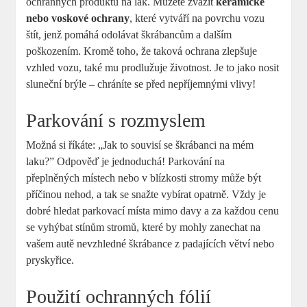
ochranných produktů na lak. Můžete ‍zvážit
keramické
nebo voskové​ ochrany
, které vytváří na ‍povrchu vozu
štít, jenž pomáhá odolávat škrábancům a dalším
poškozením.⁢ Kromě toho, že taková ochrana zlepšuje
vzhled vozu, také mu prodlužuje životnost. Je to jako nosit
sluneční brýle – chráníte se před nepříjemnými vlivy!
Parkování s rozmyslem
Možná si říkáte: „Jak⁣ to souvisí se škrábanci na mém
laku?” Odpověď je jednoduchá! Parkování na
přeplněných místech nebo ⁤v blízkosti stromy může být
příčinou nehod, a tak se snažte vybírat opatrně. Vždy je
dobré hledat‌ parkovací místa mimo davy ⁤a za každou cenu
se vyhýbat stínům⁢ stromů, které ‍by mohly zanechat ‌na
vašem autě nevzhledné škrábance z padajících větví nebo
pryskyřice.
Použití ochranných fólií