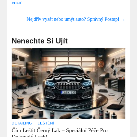
vozu!
Nejdřív vysát nebo umýt auto? Správný Postup!
→
Nenechte Si Ujít
DETAILING
LEŠTĚNÍ
Čím Leštit Černý Lak – Speciální Péče Pro
Dokonalý Lesk!