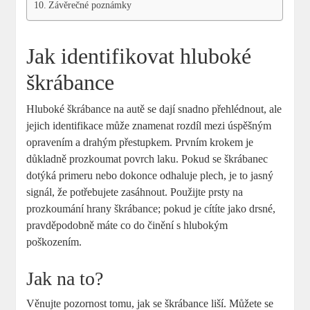
Závěrečné poznámky
Jak identifikovat hluboké
škrábance
Hluboké škrábance na autě se dají snadno přehlédnout,‍ ale
jejich identifikace ⁣může znamenat rozdíl ⁤mezi ⁢úspěšným
opravením a drahým přestupkem. Prvním krokem je
důkladně prozkoumat ⁢povrch ‌laku. Pokud se škrábanec
dotýká primeru nebo dokonce odhaluje plech, je to jasný
signál, že ⁣potřebujete zasáhnout. Použijte prsty na
⁤prozkoumání hrany​ škrábance; pokud je cítíte jako drsné,
pravděpodobně máte co do činění s hlubokým
poškozením.
Jak na to?
Věnujte pozornost tomu, jak se škrábance liší. Můžete se​