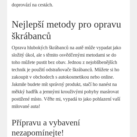
doprovází na cestách.
Nejlepší metody pro opravu
škrábanců
Oprava hlubokých škrábanců na⁤ autě může vypadat jako
složitý úkol, ale⁣ s těmito‌ osvědčenými metodami se do
toho můžete pustit bez obav. Jednou z nejoblíbenějších
technik je použití odstraňovače škrábanců. Můžete si ⁢ho
zakoupit v obchodech s autokosmetikou nebo online.
Jakmile budete mít správný ‌produkt, stačí ho nanést na
měkký hadřík a jemnými ‍krouživými pohyby masírovat
postižené místo. Věřte mi,‌ vypadá to jako pohlazení vaší
milované auta!
Přípravu a vybavení
‌nezapomínejte!