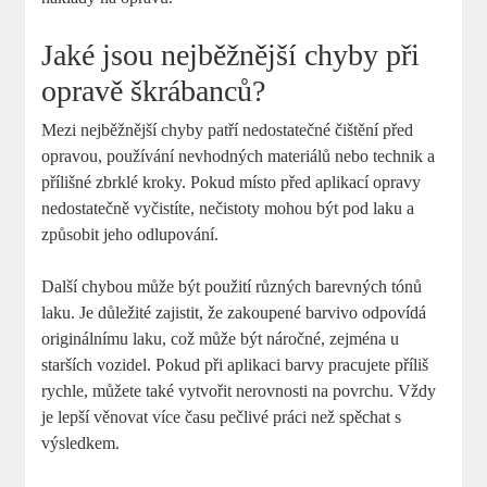
Jaké jsou nejběžnější chyby při
opravě škrábanců?
Mezi nejběžnější chyby ⁣patří nedostatečné čištění před
opravou, používání nevhodných materiálů nebo technik⁤ a
přílišné zbrklé kroky. Pokud místo před ⁣aplikací opravy
nedostatečně vyčistíte, nečistoty ⁤mohou být pod ‌laku a
způsobit jeho odlupování.
Další chybou může být použití různých barevných tónů
laku. Je důležité ‌zajistit, že zakoupené barvivo odpovídá
originálnímu laku, ​což může ⁣být náročné, zejména u
starších vozidel. Pokud při aplikaci barvy pracujete příliš
rychle, můžete také vytvořit nerovnosti na povrchu.​ Vždy
je lepší věnovat více času pečlivé práci než⁤ spěchat s
výsledkem.