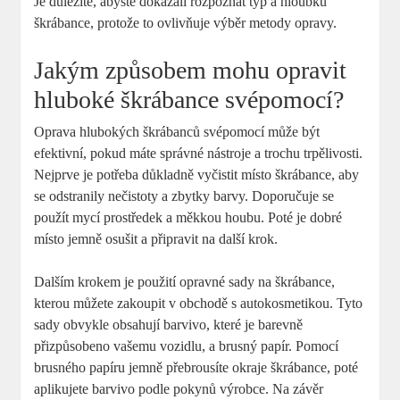
Je důležité, abyste dokázali rozpoznat typ a hloubku
škrábance, protože to ovlivňuje ‍výběr metody opravy.
Jakým způsobem mohu opravit
hluboké škrábance svépomocí?
Oprava hlubokých škrábanců svépomocí může být
efektivní, pokud máte správné nástroje a trochu trpělivosti.
Nejprve je potřeba důkladně vyčistit místo škrábance, aby
se⁤ odstranily nečistoty a zbytky barvy. Doporučuje se
použít mycí prostředek a měkkou houbu. Poté je dobré
místo jemně osušit‌ a připravit na další krok.
Dalším krokem je použití opravné sady na škrábance,
kterou můžete zakoupit v obchodě s autokosmetikou. Tyto
sady obvykle⁤ obsahují barvivo, které je⁤ barevně
přizpůsobeno vašemu​ vozidlu, a brusný ⁢papír. Pomocí‍
brusného papíru jemně přebrousíte ⁢okraje škrábance, poté
aplikujete⁢ barvivo podle pokynů výrobce. Na závěr