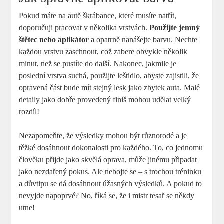
Pokud máte na autě škrábance, které musíte natřít,
doporučuji pracovat v několika vrstvách.
Použijte jemný‌
štětec nebo aplikátor
a opatrně nanášejte barvu. Nechte
každou vrstvu zaschnout, ⁤což‍ zabere obvykle několik
minut, než ‌se pustíte do další. Nakonec, jakmile⁤ je
poslední vrstva suchá, použijte leštidlo, abyste zajistili, že
opravená část bude mít stejný lesk jako zbytek auta. Malé
detaily jako dobře provedený ⁤finiš mohou udělat velký
rozdíl!
Nezapomeňte, ‍že výsledky‍ mohou být různorodé a je
těžké ‌dosáhnout dokonalosti pro ⁣každého. To, co jednomu
člověku přijde jako skvělá‍ oprava, může jinému připadat
jako nezdařený⁣ pokus. Ale nebojte se – s trochou tréninku
a‍ důvtipu se dá dosáhnout úžasných ⁤výsledků. A‍ pokud to
nevyjde napoprvé? No, říká se, ⁤že i mistr tesař se někdy
utne!