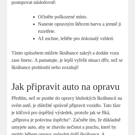
postupovat následovně:
Očistěte poškozené‍ místo.
Naneste‍ opravným štětcem barvu a jemně ji
rozetřete.
Až⁤ uschne, leštěte pro dokonalý vzhled.
Tímto způsobem můžete škrábance zakrýt ‍a dodáte vozu
zase šmrnc. A pamatujte, je lepší vyřešit⁤ situaci dřív, než se
škrábance prohloubí nebo zoxidují!
Jak připravit auto na opravu
Předtím, než ⁤se pustíte do opravy hlubokých ​škrábanců na
svém autě, je⁢ důležité správně připravit vozidlo. Tato fáze ​
je klíčová pro úspěšný výsledek, protože ⁣jak se říká,
„příprava‍ je polovina úspěchu“. Začněte tím, že důkladně
umyjete auto,⁣ aby se zbavilo nečistot a prachu, které by
mohly během opravy způsobit další škrábance. A⁤