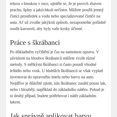
relaxu s bruskou v ruce, ujistěte se, ⁣že je povrch zbaven
prachu, špíny a jakýchkoli nečistot. Můžete‍ použít jemný
‍čisticí prostředek a vodu nebo specializované čističe na
⁣auta. Ať ​už zvolíte jakýkoli ⁣způsob, ‍nezapomeňte ⁤pořádně
osušit karoserii, aby byly vaše kroky ‍účinné.
Práce s škrábanci
Po‌ důkladném vyčištění je čas ⁣na samotnou opravu. V
závislosti na hloubce škrábanců můžete ‍zvolit různé
metody. S mělkými škrábanci si často poradí vhodné
leštidlo nebo vosk. U hlubších⁢ škrábanců se však vyplatí
investovat do opravného tmelu nebo barvy na auto.
Nejdříve je důležité zjistit, zda škrábanec zasáhl pouze ⁢lak,
nebo i hlouběji, například do‍ základního nátěru. Pokud je
to druhý případ, budete potřebovat⁣ i nátěr základním
lakem.
Jak správně⁢ aplikovat barvu