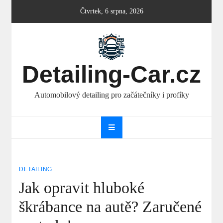
Skip
Čtvrtek, 6 srpna, 2026
to
content
Detailing-Car.cz
Automobilový detailing pro začátečníky i profíky
DETAILING
Jak opravit hluboké
škrábance na autě? Zaručené