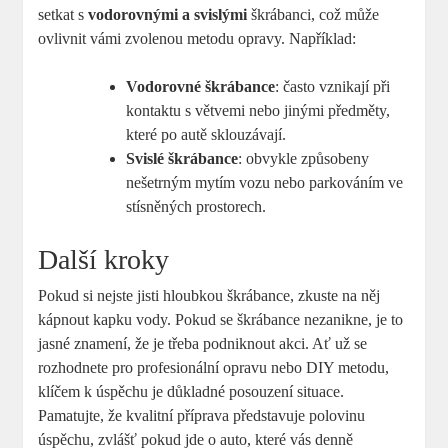
setkat s
vodorovnými a svislými
škrábanci, což může
ovlivnit vámi zvolenou metodu opravy. Například:
Vodorovné ‍škrábance
: často vznikají při
kontaktu s větvemi nebo jinými předměty,
které po‍ autě sklouzávají.
Svislé škrábance
: ‍obvykle způsobeny
nešetrným mytím vozu nebo parkováním ve
stísněných prostorech.
Další kroky
Pokud si nejste jisti hloubkou škrábance, zkuste na něj
kápnout kapku vody. Pokud se škrábance nezanikne, je to
jasné znamení, že‌ je třeba⁢ podniknout ⁣akci. Ať už se
rozhodnete pro profesionální opravu⁢ nebo DIY ⁤metodu,
klíčem k úspěchu je důkladné posouzení situace.
Pamatujte, že kvalitní příprava představuje polovinu
úspěchu, zvlášť pokud jde ⁣o auto, které vás denně