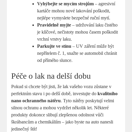
Vyhýbejte se mycím strojům
​– agresivní
kartáče mohou ⁤nové lakování ⁤poškodit,
nejlépe vymyslete bezpečné ruční mytí.
Pravidelně ⁣myjte
– udržování laku čistého
je klíčové, nečistoty‍ mohou časem poškodit
vrchní vrstvy laku.
Parkujte ve ​stínu
– UV záření může být
nepřítelem č. 1,⁣ snažte se‌ automobil chránit
od přímého slunce.
Péče o lak​ na delší​ dobu
Pokud si chcete být jisti, že lak ⁣vašeho ⁢vozu zůstane v
perfektním stavu i po delší době, investujte do
kvalitního
nano ochranného nátěru
. Tyto nátěry poskytují velmi
silnou ochranu a mohou vydržet několik let. Některé
produkty dokonce slibují zlepšenou odolnost vůči
škrábancům ​a chemikáliím – jako ‍byste na​ auto nanesli
jedinečný ‌štít!