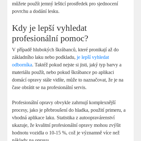
⁣můžete použít jemný​ lešticí prostředek pro ‍sjednocení
povrchu a dodání ⁤lesku.
Kdy je lepší vyhledat
profesionální pomoc?
V případě hlubokých škrábanců, které pronikají až do
základního laku nebo podkladu,
je lepší vyhledat
odborníka
. Taktéž pokud nejste si jisti, jaký typ barvy a
materiálu použít, nebo pokud škrábance ⁢po ⁢aplikaci⁣
domácí‍ opravy stále vidíte, může to naznačovat, že je na
čase obrátit se na profesionální servis.
Profesionální opravy obvykle zahrnují komplexnější
procesy, jako je přebroušení do hladka, použití primeru, a
vhodná aplikace laku.⁢ Statistika z autoopravárenství
ukazuje, že kvalitní profesionální opravy mohou zvýšit
hodnotu vozidla o 10-15 %, což‌ je významně více než
náklady na ⁢opravu.