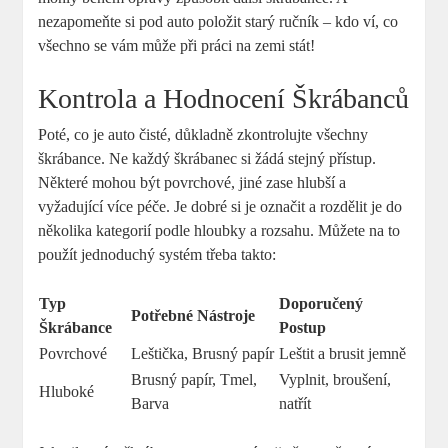
nezapomeňte si pod auto ‍položit starý ručník –⁢ kdo ví, co
všechno se vám může při práci na zemi stát!
Kontrola a ⁣Hodnocení Škrábanců
Poté, co je auto čisté, důkladně zkontrolujte všechny
škrábance. Ne každý ⁤škrábanec si žádá stejný přístup.
Některé mohou být povrchové, jiné zase hlubší a
vyžadující více péče. Je dobré si je označit a rozdělit je ⁣do
několika kategorií podle hloubky ‌a rozsahu. Můžete na to
použít jednoduchý systém třeba takto:
Typ
Doporučený‍
Potřebné Nástroje
Škrábance
Postup
Povrchové
Leštička, Brusný papír
Leštit ​a brusit jemně
Brusný papír, Tmel,
Vyplnit, broušení,
Hluboké
Barva
natřít