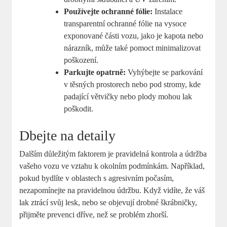
Používejte ochranné fólie:
Instalace
transparentní ochranné fólie na vysoce
exponované části vozu, jako je kapota nebo
nárazník, může také pomoct minimalizovat
poškození.
Parkujte opatrně:
Vyhýbejte se parkování
v těsných prostorech nebo pod stromy, kde
padající větvičky nebo plody mohou lak
poškodit.
Dbejte na detaily
Dalším důležitým faktorem je pravidelná kontrola a údržba
vašeho vozu ve vztahu k okolním podmínkám. Například,
pokud bydlíte v oblastech s agresivním počasím,
nezapomínejte na pravidelnou údržbu. Když vidíte, že váš
lak ztrácí svůj lesk, nebo se objevují drobné škrábničky,
přijměte prevenci dříve, než se problém zhorší.