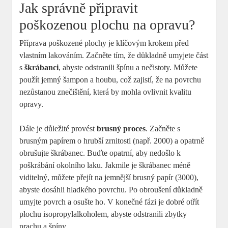
Jak správně připravit
poškozenou plochu na opravu?
Příprava poškozené plochy je klíčovým krokem před
vlastním lakováním. Začněte tím, že důkladně umyjete část
s
škrábanci
, abyste odstranili špínu a nečistoty. Můžete
použít jemný šampon a houbu, což zajistí, že na povrchu
nezůstanou znečištění, která by mohla ovlivnit kvalitu
opravy.
Dále je důležité provést
brusný proces
. Začněte s
brusným papírem o hrubší zrnitosti (např. 2000) a opatrně
obrušujte škrábanec. Buďte opatrní, aby nedošlo k
poškrábání okolního laku. Jakmile je škrábanec méně
viditelný, můžete přejít na jemnější brusný papír (3000),
abyste dosáhli hladkého povrchu. Po obroušení důkladně
umyjte povrch a osušte ho. V konečné fázi je dobré otřít
plochu isopropylalkoholem, abyste odstranili zbytky
prachu a špíny.