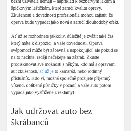
běžní uživatelé nemají – například k bezbarvým lakům a
špičkovým leštičkám, které zaručí kvalitu opravy.
Zkušenosti a dovednosti profesionála mohou zajistit, že
oprava bude vypadat jako nová a zaručí dlouhodobý efekt.
Ať už se rozhodnete jakkoliv, důležité je zvážit také čas,
který máte k dispozici, a vaše dovednosti. Oprava
svépomocí může být zábavná a uspokojující, ale pokud se
na to necítíte, raději nečekejte na zázrak. Zkuste
prodiskutovat své možnosti s někým, kdo má s opravami
aut zkušenosti,
ať už je
to kamarád, nebo rodinný
příslušník. Kdo ví, možná společně prožijete příjemný
víkend, oblíbené písničky v pozadí, a vaše auto potom
vypadá jako vystřižené z reklamy!
Jak udržovat auto bez
škrábanců