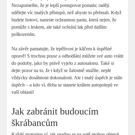
Nezapomeňte, že je lepší postupovat pomalu; raději
udělejte víc malých přístupů, než abyste to přehnali. Když
budete hotovi, naneste ochrannou pastu, která nejen, že
pomůže s leskem, ale také ochrání lak před dalším
poškozením.
Na závěr pamatujte, že trpělivost je klíčem k úspěšné
opravě! S trochou praxe a odhodlání můžete své auto vrátit
do podoby, jako by právě vyjelo z autosalonu. Také si
dejte pozor na to, že i když se žalostně snažíte, nejde
vždycky dosáhnout dokonalosti. Ale i malý úspěch je stále
úspěch – a kdo ví, třeba se stanete králem autopolepů ve
vaší oblasti!
Jak zabránit budoucím
škrábancům
Každý motorista ví, jak snadno se na autě mohou objevit