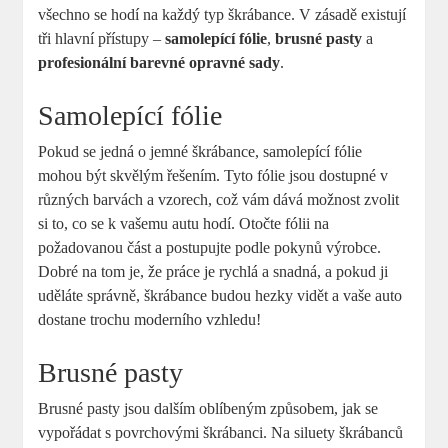
všechno se hodí na každý typ škrábance. V zásadě existují
tři hlavní přístupy –
samolepící fólie
,
brusné pasty
a
profesionální barevné opravné sady
.
Samolepící fólie
Pokud se jedná o jemné škrábance, samolepící fólie
mohou být skvělým řešením. Tyto fólie jsou dostupné v
různých barvách a vzorech, což vám dává možnost zvolit
si to, co se k vašemu autu hodí. Otočte fólii na
požadovanou část a postupujte podle pokynů výrobce.
Dobré na tom je, že práce je rychlá a snadná, a pokud ji
uděláte správně, škrábance budou hezky vidět a vaše auto
dostane trochu moderního vzhledu!
Brusné pasty
Brusné pasty jsou dalším oblíbeným způsobem, jak se
vypořádat s povrchovými škrábanci. Na siluety škrábanců