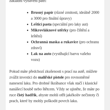
základní vybavení patří:
Brusný papír
(různé zrnitosti, ideálně 2000
a 3000 pro finální úpravy)
Lešticí pasta
(speciální pro laky aut)
Mikrovláknové utěrky
(pro čištění a
leštění)
Ochranná maska a rukavice
(pro ochranu
zdraví)
Lak na auto
(vystíhající barvu vašeho
vozu)
Pokud máte předchozí zkušenosti s prací na autě, můžete
zvážit investici do
malířské pistole
pro rovnoměrné
nanesení laku. Pro drobné škrábance však stačí i klasické
nanášecí houbě nebo štětcem. Vždy se ujistěte, že máte po
ruce
čistý hadřík
, abyste mohli otřít jakékoliv nečistoty či
prach, které by mohly poškodit povrch laku.