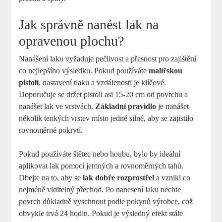
Jak správně nanést lak na
opravenou plochu?
Nanášení laku vyžaduje pečlivost a přesnost pro zajištění
co nejlepšího výsledku. Pokud používáte
malířskou
pistoli
, nastavení tlaku a vzdálenosti je klíčové.
Doporučuje se držet pistoli asi 15-20 cm od povrchu a
nanášet lak ve vrstvách.
Základní pravidlo
je nanášet
několik tenkých vrstev místo jedné silné, aby se zajistilo
rovnoměrné pokrytí.
Pokud používáte štětec nebo houbu, bylo by ideální
aplikovat lak pomocí jemných a rovnoměrných tahů.
Dbejte na to, aby se
lak dobře rozprostřel
a vznikl co
nejméně viditelný přechod. Po nanesení laku nechte
povrch důkladně vyschnout podle pokynů výrobce, což
obvykle trvá 24 hodin. Pokud je výsledný efekt stále