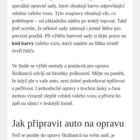
speciální opravné sady, které obsahují barvu odpovídající
odstínu vašeho vozu. Tyto soupravy obsahují vše, co
potřebujete – od základního nátěru po lesklý topcoat. Také
jistě oceníte, že některé sady zahrnují i jemné štětce pro
precizní použití. Při výběru barevné sady si dejte pozor na
kód barvy
vašeho vozu, který najdete na štítku uvnitř
dveří řidiče.
Ve finále se výběr metody a pomůcek pro opravu
škrábanců odvíjí od hloubky poškození. Mějte na paměti,
že když jde o vaše auto, není dobré podceňovat trpělivost
a pečlivost. I jednoduché opravy s trochou lásky a času
mohou výrazně zlepšit vzhled vašeho vozu a přivést ho
zpět na silnici v lesklejší formě.
Jak připravit auto na opravu
Než se pustíte do opravy škrábanců na svém autě, je