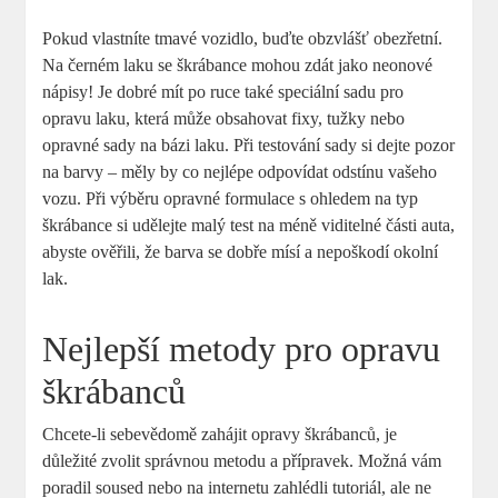
Pokud vlastníte tmavé vozidlo, buďte obzvlášť obezřetní.
Na černém laku se škrábance mohou zdát jako neonové
nápisy! Je dobré mít po ruce také speciální sadu pro
opravu laku, která může obsahovat fixy, tužky nebo
opravné sady na bázi laku. Při testování sady si dejte pozor
na barvy – měly by co nejlépe odpovídat odstínu vašeho
vozu. Při výběru opravné formulace s ohledem na typ
škrábance si udělejte malý test na méně viditelné části auta,
abyste ověřili, že barva se dobře mísí a nepoškodí okolní
lak.
Nejlepší metody pro opravu
škrábanců
Chcete-li sebevědomě zahájit opravy škrábanců, je
důležité zvolit správnou metodu a přípravek. Možná vám
poradil soused nebo na internetu zahlédli tutoriál, ale ne