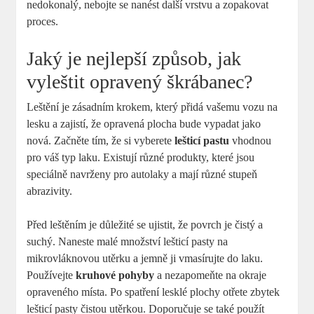
nedokonalý, nebojte se nanést další vrstvu a zopakovat
proces.
Jaký je nejlepší způsob, jak
vyleštit opravený škrábanec?
Leštění je zásadním krokem, který přidá vašemu vozu na
lesku a zajistí, že opravená plocha bude vypadat jako
nová. Začněte tím, že si vyberete
lešticí pastu
vhodnou
pro váš typ laku. Existují různé produkty, které jsou
speciálně navrženy pro autolaky a mají různé stupeň
abrazivity.
Před leštěním je důležité se ujistit, že povrch je čistý a
suchý. Naneste malé množství lešticí pasty na
mikrovláknovou utěrku a jemně ji vmasírujte do laku.
Používejte
kruhové pohyby
a nezapomeňte na okraje
opraveného místa. Po spatření lesklé plochy otřete zbytek
lešticí pasty čistou utěrkou. Doporučuje se také použít