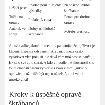
Snadné použití, rychlé
Nepoškodí hlubší
Leštící pasta
výsledky
škrábance
Tužka na
Pouze pro drobné
Praktická, cena
opravy
opravy
Autolak ve
Dobrý na hluboké
Potřeba přesnosti
spreji
škrábance
Ať už zvolíte jakoukoli metodu, pamatujte, že trpělivost je
klíčem. Úspěšné odstranění škrábanců může často
vyžadovat více pokusů, ale dává vám možnost se naučit,
jak se o své auto starat. A kdo ví, podle mé skúsenosti si s
touto činností časem vytvoříte i svou vlastní „ruku“ v
opravách, což může být nejen užitečné, ale i velmi
uspokojující!
Kroky k úspěšné opravě
škrábanců