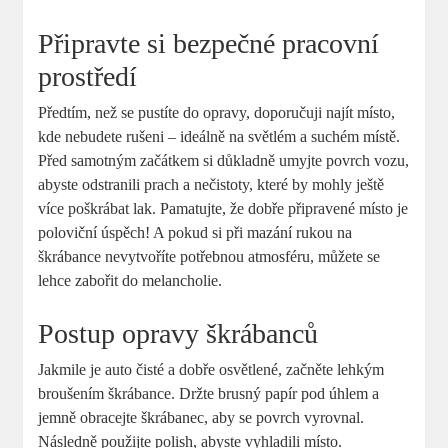
Připravte si bezpečné pracovní
prostředí
Předtím, než se pustíte do opravy, doporučuji najít místo,
kde nebudete rušeni – ideálně na světlém a suchém místě.
Před samotným začátkem si důkladně umyjte povrch vozu,
abyste odstranili prach a nečistoty, které by mohly ještě
více poškrábat lak. Pamatujte, že dobře připravené místo je
poloviční úspěch! A pokud si při mazání rukou na
škrábance nevytvoříte potřebnou atmosféru, můžete se
lehce zabořit do melancholie.
Postup opravy škrábanců
Jakmile je auto čisté a dobře osvětlené, začněte lehkým
broušením škrábance. Držte brusný papír pod úhlem a
jemně obracejte škrábanec, aby se povrch vyrovnal.
Následně použijte polish, abyste vyhladili místo.