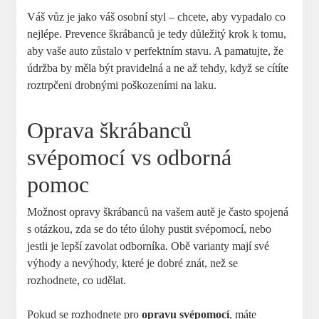
Váš vůz je jako váš osobní styl – chcete, aby vypadalo co
nejlépe. Prevence škrábanců je tedy důležitý krok k tomu,
aby vaše auto zůstalo v perfektním stavu. A pamatujte, že
údržba by měla být pravidelná a ne až tehdy, když se cítíte
roztrpčeni drobnými poškozeními na laku.
Oprava škrábanců
svépomocí vs odborná
pomoc
Možnost opravy škrábanců na vašem autě je často spojená
s otázkou, zda se do této úlohy pustit svépomocí, nebo
jestli je lepší zavolat odborníka. Obě varianty mají své
výhody a nevýhody, které je dobré znát, než se
rozhodnete, co udělat.
Pokud se rozhodnete pro
opravu svépomocí
, máte