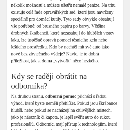
několik možností a můžete ušetřit nemalé peníze. Na trhu
existuje celá řada opravářských sad, které jsou navrženy
speciálně pro domácí kutily. Tyto sady obvykle obsahují
vše potřebné: od brusného papíru po barvy. Většina
drobných škrábanců, které nezasahují do hlubších vrstev
laku, lze úspěšně opravit pomocí těsnicího gelu nebo
lešticího prostředku. Kdo by nechtěl mít své auto jako
nové bez zbytečného výdeje? Navíc, je to dobrá
příležitost, jak si doma „vytvořit“ něco hezkého.
Kdy se raději obrátit na
odborníka?
Na druhou stranu,
odborná pomoc
přichází s řadou
výhod, které byste neměli přehlížet. Pokud jsou škrábance
hlubší, nebo pokud se nacházejí na citlivějších místech,
jako je nárazník či kapota, je lepší svěřit auto do rukou
profesionálů. Odborníci mají přístup k technologiím, které