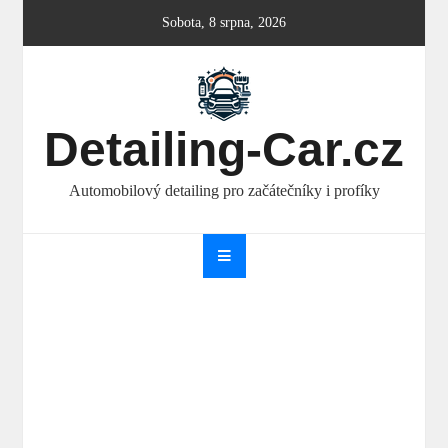
Skip
Sobota, 8 srpna, 2026
to
content
Detailing-Car.cz
Automobilový detailing pro začátečníky i profíky