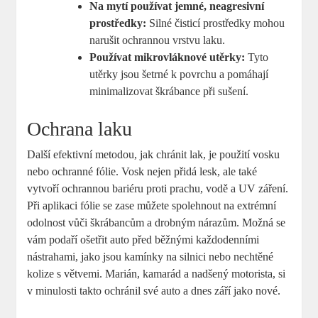
Na mytí používat jemné, neagresivní
prostředky:
Silné čisticí prostředky mohou
narušit ochrannou vrstvu laku.
Používat mikrovláknové utěrky:
Tyto
utěrky jsou šetrné k povrchu a pomáhají
minimalizovat škrábance při sušení.
Ochrana laku
Další efektivní metodou, jak chránit lak, je použití vosku
nebo ochranné fólie. Vosk nejen přidá lesk, ale také
vytvoří ochrannou bariéru proti prachu, vodě a UV záření.
Při aplikaci fólie se zase můžete spolehnout na extrémní
odolnost vůči škrábancům a drobným nárazům. Možná se
vám podaří ošetřit auto před běžnými každodenními
nástrahami, jako jsou kamínky na silnici nebo nechtěné
kolize s větvemi. Marián, kamarád a nadšený motorista, si
v minulosti takto ochránil své auto a dnes září jako nové.