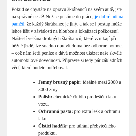
Pokud se chystáte na opravu škrábanců na svém autě, jste
na správné cestě! Než se pustíme do práce,
je dobré mít na
paměti
, že každý škrábanec je jiný, a tak se i postup může
lehce lišit v závislosti na hloubce a lokalizaci poškození.
Naštěstí většina drobných škrábanců, které vznikají při
běžné jízdě, lze snadno opravit doma bez odborné pomoci
– což nám šetří peníze a dává možnost ukázat naše skvělé
automobilové dovednosti. Připravte si tedy pár základních
věcí, které budete potřebovat.
Jemný brusný papír:
ideálně mezi 2000 a
3000 zrny.
Polish:
chemické činidlo pro leštění laku
vozu.
Ochranná pasta:
pro extra lesk a ochranu
laku.
Čisticí hadřík:
pro utírání přebytečného
produktu.