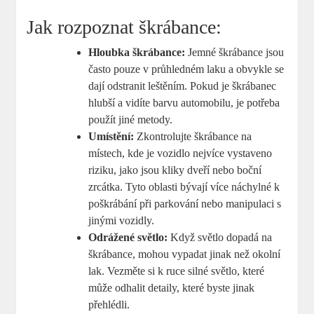
Jak rozpoznat škrábance:
Hloubka škrábance:
Jemné škrábance jsou
často pouze v průhledném laku a obvykle se
dají odstranit leštěním. Pokud je škrábanec
hlubší a vidíte barvu automobilu, je potřeba
použít jiné metody.
Umístění:
Zkontrolujte škrábance na
místech, kde je vozidlo nejvíce vystaveno
riziku, jako jsou kliky dveří nebo boční
zrcátka. Tyto oblasti bývají více náchylné k
poškrábání při parkování nebo manipulaci s
jinými vozidly.
Odrážené světlo:
Když světlo dopadá na
škrábance, mohou vypadat jinak než okolní
lak. Vezměte si k ruce silné světlo, které
může odhalit detaily, které byste jinak
přehlédli.