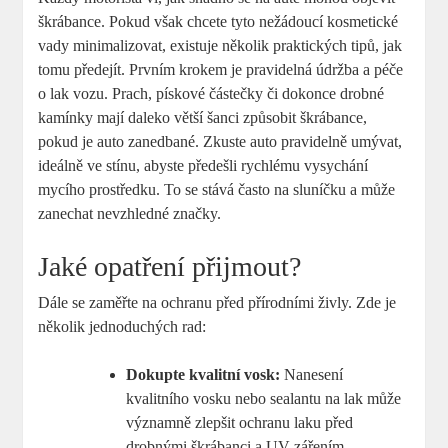
škrábance. Pokud však chcete tyto nežádoucí kosmetické
vady minimalizovat, existuje několik praktických tipů, jak
tomu předejít. Prvním krokem je pravidelná údržba a péče
o lak vozu. Prach, pískové částečky či dokonce drobné
kamínky mají daleko větší šanci způsobit škrábance,
pokud je auto zanedbané. Zkuste auto pravidelně umývat,
ideálně ve stínu, abyste předešli rychlému vysychání
mycího prostředku. To se stává často na sluníčku a může
zanechat nevzhledné značky.
Jaké opatření přijmout?
Dále se zaměřte na ochranu před přírodními živly. Zde je
několik jednoduchých rad:
Dokupte kvalitní vosk:
Nanesení
kvalitního vosku nebo sealantu na lak může
významně zlepšit ochranu laku před
drobnými škrábanci a UV zářením.