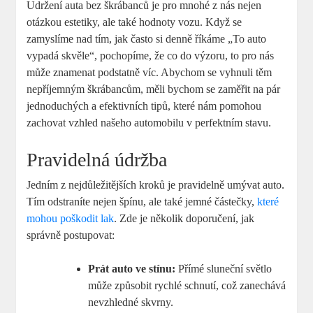
Udržení auta bez škrábanců je pro mnohé z nás nejen
otázkou estetiky, ale také hodnoty vozu. Když se
zamyslíme nad tím, jak často si denně říkáme „To auto
vypadá skvěle“, pochopíme, že co do výzoru, to pro nás
může znamenat podstatně víc. Abychom se vyhnuli těm
nepříjemným škrábancům, měli bychom se zaměřit na pár
jednoduchých a efektivních tipů, které nám pomohou
zachovat vzhled našeho automobilu v perfektním stavu.
Pravidelná údržba
Jedním z nejdůležitějších kroků je pravidelně umývat auto.
Tím odstraníte nejen špínu, ale také jemné částečky,
které
mohou poškodit lak
. Zde je několik doporučení, jak
správně postupovat:
Prát auto ve stínu:
Přímé sluneční světlo
může způsobit rychlé schnutí, což zanechává
nevzhledné skvrny.