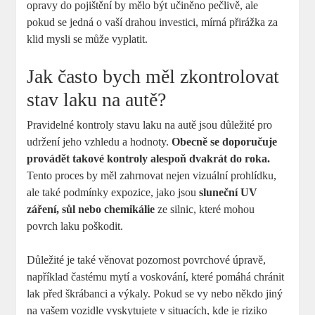
opravy do pojištění by mělo být učiněno pečlivě, ale
pokud se jedná o vaší drahou investici, mírná přirážka za
klid mysli se může vyplatit.
Jak často bych měl zkontrolovat
stav laku na autě?
Pravidelné kontroly stavu laku na autě jsou důležité pro
udržení jeho vzhledu a hodnoty.
Obecně se doporučuje
provádět takové kontroly alespoň dvakrát do roka.
Tento proces by měl zahrnovat nejen vizuální prohlídku,
ale také podmínky expozice, jako jsou
sluneční UV
záření, sůl nebo chemikálie
ze silnic, které mohou
povrch laku poškodit.
Důležité je také věnovat pozornost povrchové úpravě,
například častému mytí a voskování, které pomáhá chránit
lak před škrábanci a výkaly. Pokud se vy nebo někdo jiný
na vašem vozidle vyskytujete v situacích, kde je riziko