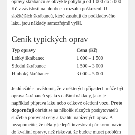
opravy škrábanců se obvykle pohybují od 1 000 do 5 000
Kč v závislosti na hloubce a rozsahu poškození. U
složitějších škrábanců, které zasahují do podkladového
laku, jsou náklady samozřejmě vyšší.
Ceník typických oprav
Typ opravy
Cena (Kč)
Lehký škrábanec
1 000 – 1 500
Střední škrábanec
1 500 – 3 000
Hluboký škrábanec
3 000 – 5 000
Je důležité si uvědomit, že v některých případech může být
oprava škrábanců spjata s dalšími náklady, jako je
například příprava laku nebo celkové ošetření vozu.
Proto
doporučuji
obrátit se na několik různých poskytovatelů
služeb a porovnat ceny a kvalitu nabízených oprav. A
nezapomeňte, že někdy je lepší investovat pár korun navíc
do kvalitní opravy, než riskovat, že budete muset problém