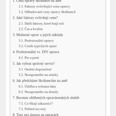
Cena opravy škrábance na autě
Faktory ovlivňující cenu opravy
Odhadované ceny opravy škrábanců
Jaké faktory ovlivňují cenu?
Další faktory, které hrají roli
Čas a kvalita
Možnosti oprav a jejich náklady
Profesionální opravy
Ceník typických oprav
Profesionální vs. DIY oprava
Pro a proti
Jak vybrat správný servis?
Osobní doporučení
Nezapomeňte na otázky
Jak předcházet škrábancům na autě
Údržba a ochrana laku
Nezapomeňte na detaily
Recenze oblíbených opravárenských služeb
Co říkají zákazníci?
Pohled na ceny
Tipy pro úsporu na opravách