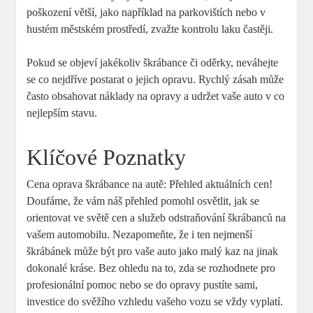
poškození větší, jako například na parkovištích nebo v
hustém městském prostředí, zvažte kontrolu laku častěji.
Pokud se objeví jakékoliv škrábance či oděrky, neváhejte
se co nejdříve postarat o jejich opravu. Rychlý zásah může
často obsahovat náklady na opravy a udržet vaše auto v co
nejlepším stavu.
Klíčové Poznatky
Cena oprava škrábance na autě: Přehled aktuálních cen!
Doufáme, že vám náš přehled pomohl osvětlit, jak se
orientovat ve světě cen a služeb odstraňování škrábanců na
vašem automobilu. Nezapomeňte, že i ten nejmenší
škrábánek může být pro vaše auto jako malý kaz na jinak
dokonalé kráse. Bez ohledu na to, zda se rozhodnete pro
profesionální pomoc nebo se do opravy pustíte sami,
investice do svěžího vzhledu vašeho vozu se vždy vyplatí.