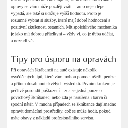
opravy se vám může později vrátit – auto nejen lépe
vypadá, ale také si udržuje vyšší hodnotu. Proto je
rozumné vybrat si služby, které mají dobré hodnocení a
pozitivní zkušenosti ostatních. Mít spolehlivého mechanika
je jako mít dobrou přítelkyni – vždy ví, co je třeba udělat,
a nezradí vás.
Tipy pro úsporu na opravách
Při opravách škrábanců na autě existuje několik
osvědčených tipů, které vám mohou pomoci ušetřit peníze
a přitom dosáhnout skvělých výsledků. Prvním krokem je
pečlivě posoudit poškození – zda se jedná pouze o
povrchový škrábanec, nebo zda je narušena i barva či
spodní nátěr. V mnoha případech se škrábance dají snadno
opravit domácími prostředky, což se může hodit, pokud
máte obavy z nákladů profesionálního servisu.