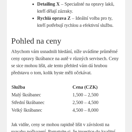
Detailing X
– Specialisté na opravy laků,
kteří dělají zázraky.
Rychlá oprava Z
– Ideální volba pro ty,
kteří potřebují rychlou a efektivní službu.
Pohled na ceny
Abychom vám usnadnili hledání, níže uvádíme průměrné
ceny opravy škrábance na autě v různých servisech. Ceny
se sice mohou lišit, ale tento přehled vám dá hrubou
představu o tom, kolik byste měli očekávat.
Služba
Cena (CZK)
Malý škrábanec
1,500 – 2,500
Střední škrábanec
2,500 – 4,500
Velký škrábanec
4,500 – 8,000
Jak vidíte, ceny se mohou rapidně lišit v závislosti na
rozsahu poškození. Pamatujte si, že investice do kvalitní