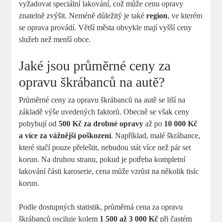
vyžadovat speciální lakování, což může cenu opravy
znatelně zvýšit. Neméně důležitý je také
region
, ve kterém
se oprava provádí. Větší města obvykle mají vyšší ceny
služeb než menší obce.
Jaké jsou průměrné ceny za
opravu škrábanců na autě?
Průměrné ceny za opravu škrábanců na autě se liší na
základě výše uvedených faktorů. Obecně se však ceny
pohybují od
500 Kč za drobné opravy
až po
10 000 Kč
a více za vážnější poškození
. Například, malé škrábance,
které stačí pouze přeleštit, nebudou stát více než pár set
korun. Na druhou stranu, pokud je potřeba kompletní
lakování části karoserie, cena může vzrůst na několik tisíc
korun.
Podle dostupných statistik, průměrná cena za opravu
škrábanců osciluje kolem
1 500 až 3 000 Kč
při častém