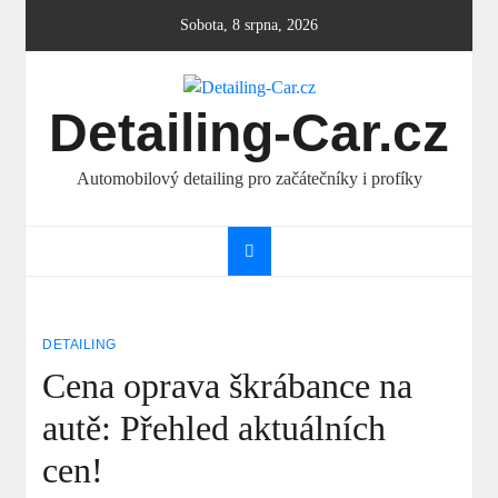
Skip
Sobota, 8 srpna, 2026
to
content
Detailing-Car.cz
Automobilový detailing pro začátečníky i profíky
DETAILING
Cena oprava škrábance na
autě: Přehled aktuálních
cen!