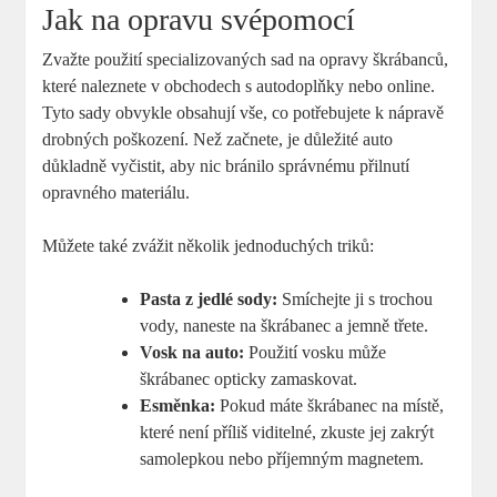
Jak na opravu svépomocí
Zvažte použití specializovaných sad na opravy škrábanců,
které naleznete v obchodech s autodoplňky nebo online.
Tyto sady obvykle obsahují vše, co potřebujete k nápravě
drobných poškození. Než začnete, je důležité auto
důkladně vyčistit, aby nic bránilo správnému přilnutí
opravného materiálu.
Můžete také zvážit několik jednoduchých triků:
Pasta z jedlé sody:
Smíchejte ji s trochou
vody, naneste na škrábanec a jemně třete.
Vosk na auto:
Použití vosku může
škrábanec opticky zamaskovat.
Esměnka:
Pokud máte škrábanec na místě,
které není příliš viditelné, zkuste jej zakrýt
samolepkou nebo příjemným magnetem.