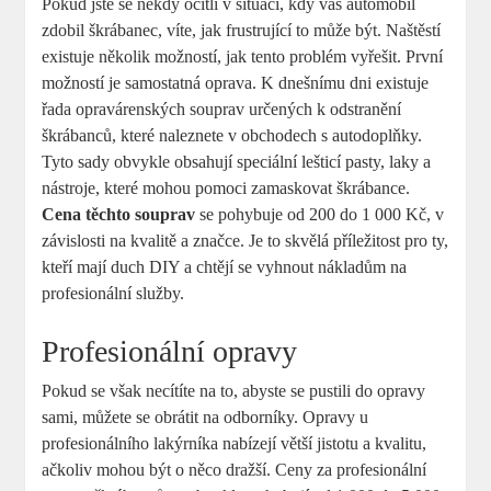
Pokud jste se někdy ocitli v situaci, kdy váš automobil
zdobil škrábanec, víte, jak frustrující to může být. Naštěstí
existuje několik možností, jak tento problém vyřešit. První
možností je samostatná oprava. K dnešnímu dni existuje
řada opravárenských souprav určených k odstranění
škrábanců, které naleznete v obchodech s autodoplňky.
Tyto sady obvykle obsahují speciální lešticí pasty, laky a
nástroje, které mohou pomoci zamaskovat škrábance.
Cena těchto souprav
se pohybuje od 200 do 1 000 Kč, v
závislosti na kvalitě a značce. Je to skvělá příležitost pro ty,
kteří mají duch DIY a chtějí se vyhnout nákladům na
profesionální služby.
Profesionální opravy
Pokud se však necítíte na to, abyste se pustili do opravy
sami, můžete se obrátit na odborníky. Opravy u
profesionálního lakýrníka nabízejí větší jistotu a kvalitu,
ačkoliv mohou být o něco dražší. Ceny za profesionální