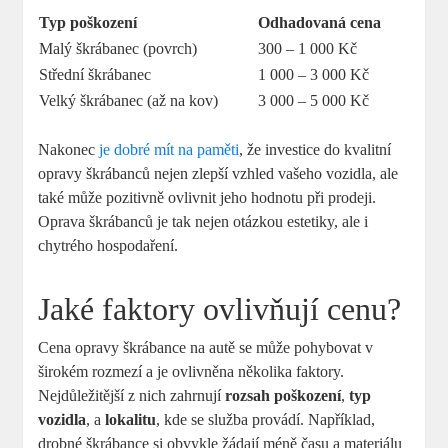
Typ poškození
Odhadovaná cena
Malý škrábanec (povrch)
300 – 1 000 Kč
Střední škrábanec
1 000 – 3 000 Kč
Velký škrábanec (až na kov)
3 000 – 5 000 Kč
Nakonec
je dobré mít na paměti
, že investice do kvalitní
opravy škrábanců nejen zlepší vzhled vašeho vozidla, ale
také může pozitivně ovlivnit jeho hodnotu při prodeji.
Oprava škrábanců je tak nejen otázkou estetiky, ale i
chytrého hospodaření.
Jaké faktory ovlivňují cenu?
Cena opravy škrábance na autě se může pohybovat v
širokém rozmezí a je ovlivněna několika faktory.
Nejdůležitější z nich zahrnují
rozsah poškození
,
typ
vozidla
, a
lokalitu
, kde se služba provádí. Například,
drobné škrábance si obvykle žádají méně času a materiálu