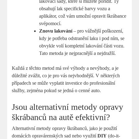
lakovací sady, které si můžete pořídit. Ty
obsahují lak specifické barvy vozu a
aplikátor, což vám umožní opravit škrábance
svépomocí.
Znovu lakování
– pro vážnější poškození,
kdy je potřeba odstranění laku i pod ním, se
obvykle volí kompletní lakování části vozu.
Tato metoda je nejpracnější a nejdražší.
Každá z těchto metod má své výhody a nevýhody, a je
důležité zvážit, co je pro vás nejvhodnější. V některých
případech se může vyplatit investice do profesionální
služby, zejména pokud se jedná o cenné auto.
Jsou alternativní metody opravy
škrábanců na autě efektivní?
Alternativní metody opravy škrábanců, jako je použití
domácích opravárenských sad nebo využití
DIY
(do-it-