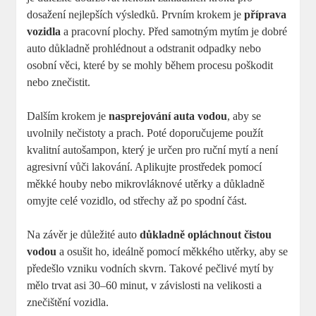
dosažení nejlepších výsledků. Prvním krokem je
příprava
vozidla
a pracovní plochy. Před samotným mytím je dobré
auto důkladně prohlédnout a odstranit odpadky nebo
osobní věci, které by se mohly během procesu poškodit
nebo znečistit.
Dalším krokem je
nasprejování auta vodou
, aby se
uvolnily nečistoty a prach. Poté doporučujeme použít
kvalitní autošampon, který je určen pro ruční mytí a není
agresivní vůči lakování. Aplikujte prostředek pomocí
měkké houby nebo mikrovláknové utěrky a důkladně
omyjte celé vozidlo, od střechy až po spodní část.
Na závěr je důležité auto
důkladně opláchnout čistou
vodou
a osušit ho, ideálně pomocí měkkého utěrky, aby se
předešlo vzniku vodních skvrn. Takové pečlivé mytí by
mělo trvat asi 30–60 minut, v závislosti na velikosti a
znečištění vozidla.