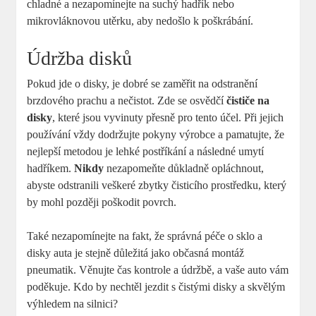
chladné a nezapomínejte na suchý hadřík nebo
mikrovláknovou utěrku, aby nedošlo k poškrábání.
Údržba disků
Pokud jde o disky, je dobré se zaměřit na odstranění
brzdového prachu a nečistot. Zde se osvědčí
čističe na
disky
, které jsou vyvinuty přesně pro tento účel. Při jejich
používání vždy dodržujte pokyny výrobce a pamatujte, že
nejlepší metodou je lehké postříkání a následné umytí
hadříkem.
Nikdy
nezapomeňte důkladně opláchnout,
abyste odstranili veškeré zbytky čisticího prostředku, který
by mohl později poškodit povrch.
Také nezapomínejte na fakt, že správná péče o sklo a
disky auta je stejně důležitá jako občasná montáž
pneumatik. Věnujte čas kontrole a údržbě, a vaše auto vám
poděkuje. Kdo by nechtěl jezdit s čistými disky a skvělým
výhledem na silnici?