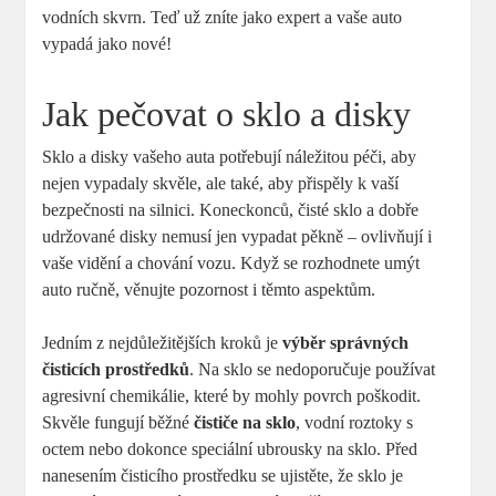
vodních skvrn. Teď už zníte jako expert a vaše auto
vypadá jako nové!
Jak pečovat o sklo a disky
Sklo a disky vašeho auta potřebují náležitou péči, aby
nejen vypadaly skvěle, ale také, aby přispěly k vaší
bezpečnosti na silnici. Koneckonců, čisté sklo a dobře
udržované disky nemusí jen vypadat pěkně – ovlivňují i
vaše vidění a chování vozu. Když se rozhodnete umýt
auto ručně, věnujte pozornost i těmto aspektům.
Jedním z nejdůležitějších kroků je
výběr správných
čisticích prostředků
. Na sklo se nedoporučuje používat
agresivní chemikálie, které by mohly povrch poškodit.
Skvěle fungují běžné
čističe na sklo
, vodní roztoky s
octem nebo dokonce speciální ubrousky na sklo. Před
nanesením čisticího prostředku se ujistěte, že sklo je