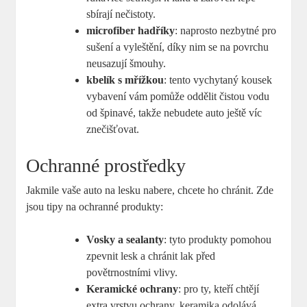
sbírají nečistoty.
microfiber hadříky
: naprosto nezbytné pro
sušení a vyleštění, díky nim se na povrchu
neusazují šmouhy.
kbelík s mřížkou
: tento vychytaný kousek
vybavení vám pomůže oddělit čistou vodu
od špinavé, takže nebudete auto ještě víc
znečišťovat.
Ochranné prostředky
Jakmile vaše auto na lesku nabere, chcete ho chránit. Zde
jsou tipy na ochranné produkty:
Vosky a sealanty
: tyto produkty pomohou
zpevnit lesk a chránit lak před
povětrnostními vlivy.
Keramické ochrany
: pro ty, kteří chtějí
extra vrstvu ochrany, keramika odolává