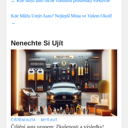
←
Kde umýt auto ručně vlastními prostředky efektivně
Kde Můžu Umýt Auto? Nejlepší Místa ve Vašem Okolí!
→
Nenechte Si Ujít
ČIŠTĚNÍ AUTA
MYTÍ AUT
Čištění auta ozonem: Zkušenosti a výsledky!