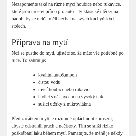
Nezapomeňte také na různé mycí houbice nebo rukavice,
které jsou určeny přímo pro auto – ty klasické utěrky na
nádobí byste raději měli nechat na svých kuchyňských
stolech.
Příprava na mytí
Než se pustíte do mytí, ujistěte se, že máte vše potřebné po
ruce. To zahrnuje:
kvalitní autošampon
čistou vodu
mycí houbici nebo rukavici
hadici s nástavcem na vysoký tlak
sušící utěrky z mikrovlákna
Před začátkem mytí je rozumné opláchnout karoserii,
abyste odstranili prach a nečistoty. Tím se sníží riziko
poškrábání laku během mytí. Pamatujte, že méně je někdy