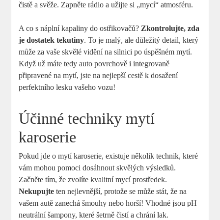
čistě a svěže. Zapněte rádio a užijte si „mycí“ atmosféru.
A co s náplní kapaliny do ostřikovačů?
Zkontrolujte, zda
je dostatek tekutiny
. To je malý, ale důležitý detail, který
může za vaše skvělé vidění na silnici po úspěšném mytí.
Když už máte tedy auto povrchově i integrovaně
připravené na mytí, jste na nejlepší cestě k dosažení
perfektního lesku vašeho vozu!
Účinné techniky mytí
karoserie
Pokud jde o mytí karoserie, existuje několik technik, které
vám mohou pomoci dosáhnout skvělých výsledků.
Začněte tím, že zvolíte kvalitní mycí prostředek.
Nekupujte
ten nejlevnější, protože se může stát, že na
vašem autě zanechá šmouhy nebo horší! Vhodné jsou pH
neutrální šampony, které šetrně čistí a chrání lak.