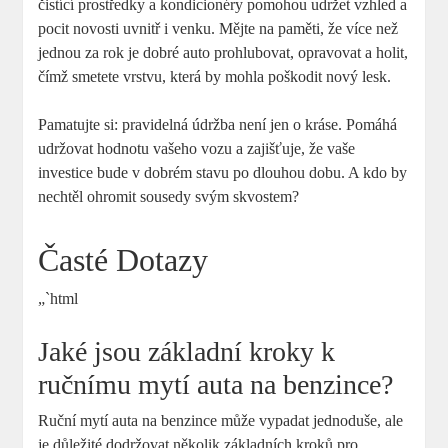
čistící prostředky a kondicionéry pomohou udržet vzhled a
pocit novosti uvnitř i venku. Mějte na paměti, že více než
jednou za rok je dobré auto prohlubovat, opravovat a holit,
čímž smetete vrstvu, která by mohla poškodit nový lesk.
Pamatujte si: pravidelná údržba není jen o kráse. Pomáhá
udržovat hodnotu vašeho vozu a zajišťuje, že vaše
investice bude v dobrém stavu po dlouhou dobu. A kdo by
nechtěl ohromit sousedy svým skvostem?
Časté Dotazy
„`html
Jaké jsou základní kroky k
ručnímu mytí auta na benzince?
Ruční mytí auta na benzince může vypadat jednoduše, ale
je důležité dodržovat několik základních kroků pro