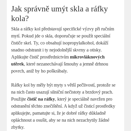
Jak správně umýt skla a ráfky
kola?
Skla a ráfky kol představují specifické výzvy při ručním
mytí. Pokud jde o skla, doporučuje se použít speciální
čističe skel. Ty, co obsahují isopropylalkohol, dokáží
snadno odstranit i ty nejodolnější skvrny a otisky.
Aplikujte čistič prostřednictvím
mikrovláknových
utěrek
, které nezanechávají šmouhy a jemně drhnou
povrch, aniž by ho poškrábaly.
Ráfky kol by měly být myty s větší pečlivostí, protože se
na nich často usazují silniční nečistoty a brzdový prach.
Použijte
čistič na ráfky
, který je speciálně navržen pro
odstranění těchto znečištění. A když už čisticí prostředky
aplikujejte, pamatujte si, že je dobré ráfky důkladně
opláchnout a osušit, aby se na nich nezachytily žádné
zbytky.