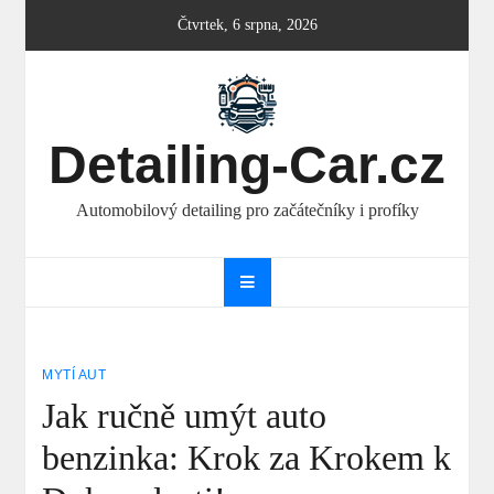
Skip
Čtvrtek, 6 srpna, 2026
to
content
Detailing-Car.cz
Automobilový detailing pro začátečníky i profíky
MYTÍ AUT
Jak ručně umýt auto
benzinka: Krok za Krokem k