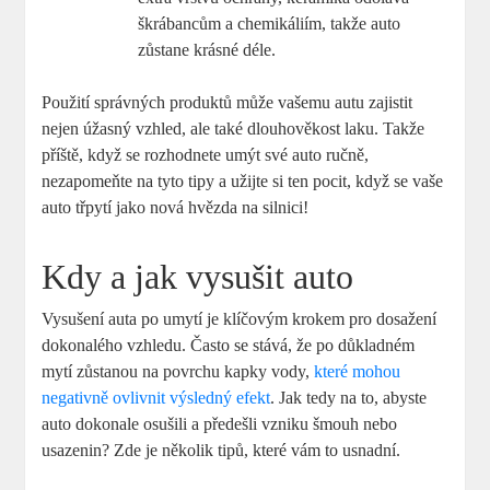
škrábancům a chemikáliím, takže auto
zůstane krásné déle.
Použití správných produktů může vašemu autu zajistit
nejen úžasný vzhled, ale také dlouhověkost laku. Takže
příště, když se rozhodnete umýt své auto ručně,
nezapomeňte na tyto tipy a užijte si ten pocit, když se vaše
auto třpytí jako nová hvězda na silnici!
Kdy a jak vysušit auto
Vysušení auta po umytí je klíčovým krokem pro dosažení
dokonalého vzhledu. Často se stává, že po důkladném
mytí zůstanou na povrchu kapky vody,
které mohou
negativně ovlivnit výsledný efekt
. Jak tedy na to, abyste
auto dokonale osušili a předešli vzniku šmouh nebo
usazenin? Zde je několik tipů, které vám to usnadní.