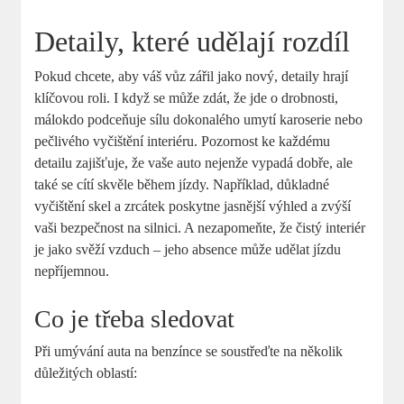
Detaily, které udělají rozdíl
Pokud chcete, aby váš vůz zářil jako nový, detaily hrají
klíčovou roli. I když se může zdát, že jde o drobnosti,
málokdo podceňuje sílu dokonalého umytí karoserie nebo
pečlivého vyčištění interiéru. Pozornost ke každému
detailu zajišťuje, že vaše auto nejenže vypadá dobře, ale
také se cítí skvěle během jízdy. Například, důkladné
vyčištění skel a zrcátek poskytne jasnější výhled a zvýší
vaši bezpečnost na silnici. A nezapomeňte, že čistý interiér
je jako svěží vzduch – jeho absence může udělat jízdu
nepříjemnou.
Co je třeba sledovat
Při umývání auta na benzínce se soustřeďte na několik
důležitých oblastí: