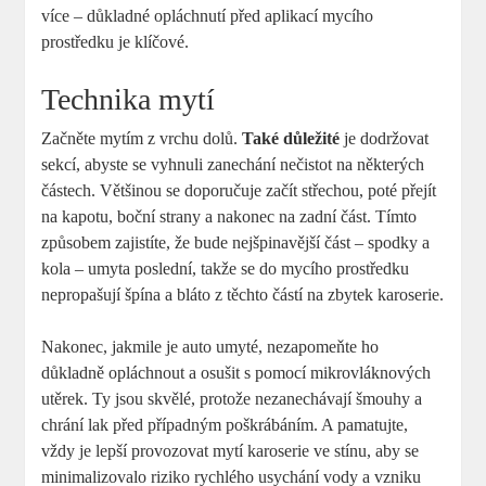
více – důkladné opláchnutí před aplikací mycího
prostředku je klíčové.
Technika mytí
Začněte mytím z vrchu dolů.
Také důležité
je dodržovat
sekcí, abyste se vyhnuli zanechání nečistot na některých
částech. Většinou se doporučuje začít střechou, poté přejít
na kapotu, boční strany a nakonec na zadní část. Tímto
způsobem zajistíte, že bude nejšpinavější část – spodky a
kola – umyta poslední, takže se do mycího prostředku
nepropašují špína a bláto z těchto částí na zbytek karoserie.
Nakonec, jakmile je auto umyté, nezapomeňte ho
důkladně opláchnout a osušit s pomocí mikrovláknových
utěrek. Ty jsou skvělé, protože nezanechávají šmouhy a
chrání lak před případným poškrábáním. A pamatujte,
vždy je lepší provozovat mytí karoserie ve stínu, aby se
minimalizovalo riziko rychlého usychání vody a vzniku