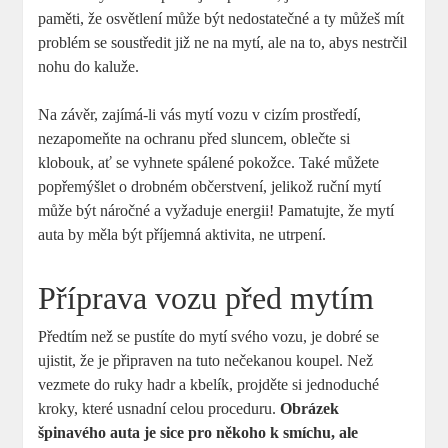
paměti, že osvětlení může být nedostatečné a ty můžeš mít
problém se soustředit již ne na mytí, ale na to, abys nestrčil
nohu do kaluže.
Na závěr, zajímá-li vás mytí vozu v cizím prostředí,
nezapomeňte na ochranu před sluncem, oblečte si
klobouk, ať se vyhnete spálené pokožce. Také můžete
popřemýšlet o drobném občerstvení, jelikož ruční mytí
může být náročné a vyžaduje energii! Pamatujte, že mytí
auta by měla být příjemná aktivita, ne utrpení.
Příprava vozu před mytím
Předtím než se pustíte do mytí svého vozu, je dobré se
ujistit, že je připraven na tuto nečekanou koupel. Než
vezmete do ruky hadr a kbelík, projděte si jednoduché
kroky, které usnadní celou proceduru.
Obrázek
špinavého auta je sice pro někoho k smíchu, ale