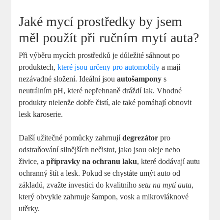
Jaké mycí prostředky by jsem
měl použít při ručním mytí auta?
Při výběru mycích prostředků je důležité sáhnout po
produktech,
které jsou určeny pro automobily
a mají
nezávadné složení. Ideální jsou
autošampony
s
neutrálním pH, které nepřehnaně dráždí lak. Vhodné
produkty nielenže dobře čistí, ale také pomáhají obnovit
lesk karoserie.
Další užitečné pomůcky zahrnují
degrezátor
pro
odstraňování silnějších nečistot, jako jsou oleje nebo
živice, a
přípravky na ochranu laku
, které dodávají autu
ochranný štít a lesk. Pokud se chystáte umýt auto od
základů, zvažte investici do kvalitního
setu na mytí auta
,
který obvykle zahrnuje šampon, vosk a mikrovláknové
utěrky.