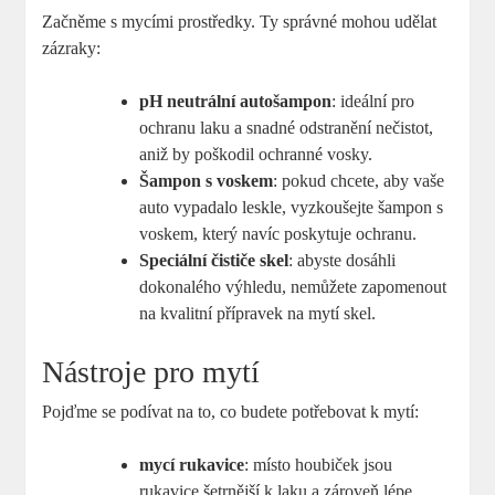
Začněme s mycími prostředky. Ty správné mohou udělat
zázraky:
pH neutrální autošampon
: ideální pro
ochranu laku a snadné odstranění nečistot,
aniž by poškodil ochranné vosky.
Šampon s voskem
: pokud chcete, aby vaše
auto vypadalo leskle, vyzkoušejte šampon s
voskem, který navíc poskytuje ochranu.
Speciální čističe skel
: abyste dosáhli
dokonalého výhledu, nemůžete zapomenout
na kvalitní přípravek na mytí skel.
Nástroje pro mytí
Pojďme se podívat na to, co budete potřebovat k mytí:
mycí rukavice
: místo houbiček jsou
rukavice šetrnější k laku a zároveň lépe