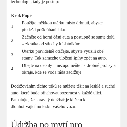
technologii, tady je postup:
Krok
Popis
Použijte měkkou utěrku místo drhnutí, abyste
1
předešli poškrábání laku.
Začněte od horní části auta a postupně se sunte dolů
2
– zkrátka od střechy k blatníkům.
Utěrku pravidelně otáčejte, abyste využili obě
3
strany. Tak zamezíte uložení špíny zpět na auto.
Dbejte na detaily – nezapomeňte na drobné prolisy a
4
okraje, kde se voda ráda zadržuje.
Dodržováním těchto triků se můžete těšit na lesklé a suché
auto, které bude přitahovat pozornost v každé ulici.
Pamatujte, že správný údržbář je klíčem k
dlouhotrvajícímu lesku vašeho vozu!
Údržba po mytí pro