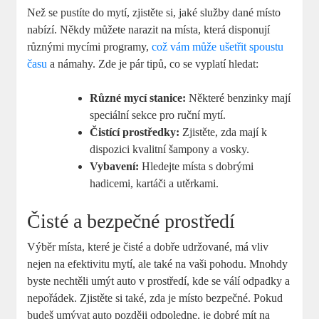
Než se pustíte do mytí, zjistěte si, jaké služby dané místo
nabízí. Někdy můžete narazit na místa, která disponují
různými mycími programy,
což vám může ušetřit spoustu
času
a námahy. Zde je pár tipů, co se vyplatí hledat:
Různé mycí stanice:
Některé benzinky mají
speciální sekce pro ruční mytí.
Čistící prostředky:
Zjistěte, zda mají k
dispozici kvalitní šampony a vosky.
Vybavení:
Hledejte místa s dobrými
hadicemi, kartáči a utěrkami.
Čisté a bezpečné prostředí
Výběr místa, které je čisté a dobře udržované, má vliv
nejen na efektivitu mytí, ale také na vaši pohodu. Mnohdy
byste nechtěli umýt auto v prostředí, kde se válí odpadky a
nepořádek. Zjistěte si také, zda je místo bezpečné. Pokud
budeš umývat auto později odpoledne, je dobré mít na