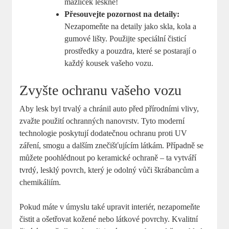
mazlíček leskne!
Přesouvejte pozornost na detaily:
Nezapomeňte na detaily jako skla, kola a
gumové lišty. Použijte speciální čisticí
prostředky a pouzdra, které se postarají o
každý kousek vašeho vozu.
Zvyšte ochranu vašeho vozu
Aby lesk byl trvalý a chránil auto před přírodními vlivy,
zvažte použití ochranných nanovrstv. Tyto moderní
technologie poskytují dodatečnou ochranu proti UV
záření, smogu a dalším znečišťujícím látkám. Případně se
můžete poohlédnout po keramické ochraně – ta vytváří
tvrdý, lesklý povrch, který je odolný vůči škrábancům a
chemikáliím.
Pokud máte v úmyslu také upravit interiér, nezapomeňte
čistit a ošetřovat kožené nebo látkové povrchy. Kvalitní