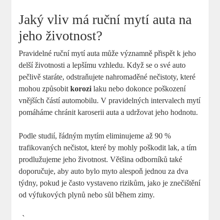
Jaký vliv má ruční mytí auta na
jeho životnost?
Pravidelné ruční mytí auta může významně přispět k jeho
delší životnosti a lepšímu vzhledu. Když se o své auto
pečlivě staráte, odstraňujete nahromaděné nečistoty, které
mohou způsobit
korozi
laku nebo dokonce poškození
vnějších částí automobilu. V pravidelných intervalech mytí
pomáháme chránit karoserii auta a udržovat jeho hodnotu.
Podle studií, řádným mytím eliminujeme až 90 %
trafikovaných nečistot, které by mohly poškodit lak, a tím
prodlužujeme jeho životnost. Většina odborníků také
doporučuje, aby auto bylo myto alespoň jednou za dva
týdny, pokud je často vystaveno rizikům, jako je znečištění
od výfukových plynů nebo sůl během zimy.
„`