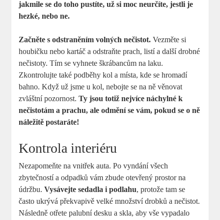
jakmile se do toho pustíte, už si moc neurčíte, jestli je
hezké, nebo ne.
Začněte s odstraněním volných nečistot.
Vezměte si
houbičku nebo kartáč a odstraňte prach, listí a další drobné
nečistoty. Tím se vyhnete škrábancům na laku.
Zkontrolujte také podběhy kol a místa, kde se hromadí
bahno. Když už jsme u kol, nebojte se na ně věnovat
zvláštní pozornost.
Ty jsou totiž nejvíce náchylné k
nečistotám a prachu, ale odmění se vám, pokud se o ně
náležitě postaráte!
Kontrola interiéru
Nezapomeňte na vnitřek auta. Po vyndání všech
zbytečností a odpadků vám zbude otevřený prostor na
údržbu.
Vysávejte sedadla i podlahu
, protože tam se
často ukrývá překvapivě velké množství drobků a nečistot.
Následně otřete palubní desku a skla, aby vše vypadalo