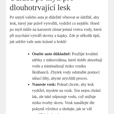
dlouhotrvající lesk
Po umytí vašeho auta je důležité věnovat se údržbě, aby
lesk, který jste právě vytvořili, vydržel co nejdéle. Hned
po mytí může na karoserii zůstat jemná vrstva vody, která
při usychání vytváří skvrny a kapky. Zde je několik tipů,
jak udržet vaše auto krásné a lesklé:
Osušte auto důkladně:
Použijte kvalitní
utěrky z mikrovlákna, které dobře absorbují
vodu a minimalizují riziko vzniku
škrábanců. Zbytek vody odstraňte pomocí
stírací lišty, abyste urychlili proces.
Naneste vosk:
Pokud chcete, aby lesk
vydržel, myslete na vosk. Ten nejen chrání
lak, ale také odpuzuje vodu, což snižuje
riziko tvorby skvrn. Vosk nanášejte dle
pokynů výrobce a sledujte, jak se váš