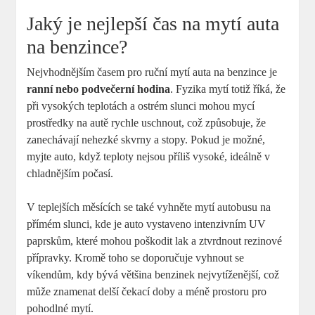
Jaký je nejlepší čas na mytí auta
na benzince?
Nejvhodnějším časem pro ruční mytí auta na benzince je
ranní nebo podvečerní hodina
. Fyzika mytí totiž říká, že
při vysokých teplotách a ostrém slunci mohou mycí
prostředky na autě rychle uschnout, což způsobuje, že
zanechávají nehezké skvrny a stopy. Pokud je možné,
myjte auto, když teploty nejsou příliš vysoké, ideálně v
chladnějším počasí.
V teplejších měsících se také vyhněte mytí autobusu na
přímém slunci, kde je auto vystaveno intenzivním UV
paprskům, které mohou poškodit lak a ztvrdnout rezinové
přípravky. Kromě toho se doporučuje vyhnout se
víkendům, kdy bývá většina benzinek nejvytíženější, což
může znamenat delší čekací doby a méně prostoru pro
pohodlné mytí.