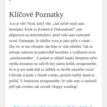
Klíčové Poznatky
A to je vše! Nyní, když víte, „Jak ručně umýt auto
benzinka: Krok za Krokem k Dokonalosti!“, jste
připraveni na dobrodružství, které vaše auto rozhodně
ocení. Pamatujte, že údržba vozu je jako péče o vztah –
čím víc se mu věnujete, tím lépe se vám odmění. Tak se
nebojte zahnout na parkoviště benzinky a vytáhnout svou
„autokosmetiku“. A pokud se nějaké kapky šamponu nebo
mýdla dostanou na vaši tři dny starou košili, nezapomeňte,
že to je jen malá daň za zážitek ze skvěle umytého vozu!
Užívejte si jízdu v čistotě a lesku, protože každý detail se
počítá. V budoucnu nezapomeňte, že vaše auto si zaslouží
péči jak zvenku, tak zevnitř. Happy washing!