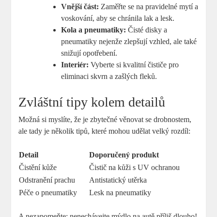
Vnější část:
Zaměřte se na pravidelné mytí a
voskování, aby se chránila lak a lesk.
Kola a pneumatiky:
Čisté disky a
pneumatiky nejenže zlepšují vzhled, ale také
snižují opotřebení.
Interiér:
Vyberte si kvalitní čističe pro
eliminaci skvrn a zašlých fleků.
Zvláštní tipy kolem detailů
Možná si myslíte, že je zbytečné věnovat se drobnostem,
ale tady je několik tipů, které mohou udělat velký rozdíl:
Detail
Doporučený produkt
Čistění kůže
Čistič na kůži s UV ochranou
Odstranění prachu
Antistatický utěrka
Péče o pneumatiky
Lesk na pneumatiky
A nezapomeňte: nenechávejte mýdlo na autě příliš dlouho!