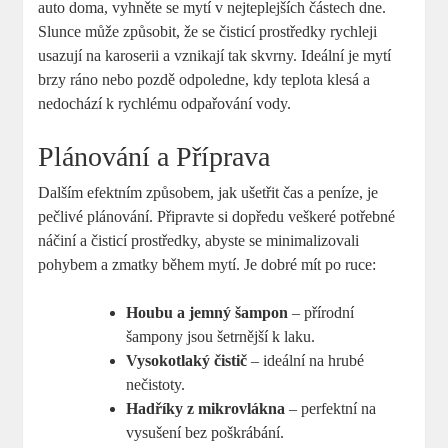
auto doma, vyhněte se mytí v nejteplejších částech dne.
Slunce může způsobit, že se čisticí prostředky rychleji
usazují na karoserii a vznikají tak skvrny. Ideální je mytí
brzy ráno nebo pozdě odpoledne, kdy teplota klesá a
nedochází k rychlému odpařování vody.
Plánování a Příprava
Dalším efektním způsobem, jak ušetřit čas a peníze, je
pečlivé plánování. Připravte si dopředu veškeré potřebné
náčiní a čisticí prostředky, abyste se minimalizovali
pohybem a zmatky během mytí. Je dobré mít po ruce:
Houbu a jemný šampon
– přírodní
šampony jsou šetrnější k laku.
Vysokotlaký čistič
– ideální na hrubé
nečistoty.
Hadříky z mikrovlákna
– perfektní na
vysušení bez poškrábání.