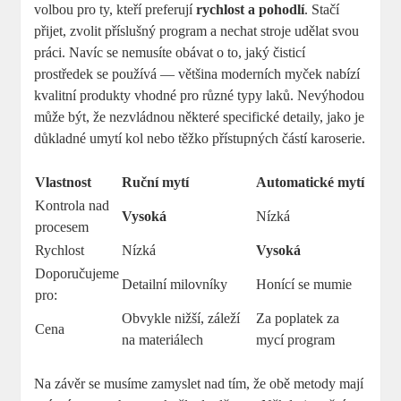
volbou pro ty, kteří preferují
rychlost a pohodlí
. Stačí
přijet, zvolit příslušný program a nechat stroje udělat svou
práci. Navíc se nemusíte obávat o to, jaký čisticí
prostředek se používá — většina moderních myček nabízí
kvalitní produkty vhodné pro různé typy laků. Nevýhodou
může být, že nezvládnou některé specifické detaily, jako je
důkladné umytí kol nebo těžko přístupných částí karoserie.
Vlastnost
Ruční mytí
Automatické mytí
Kontrola nad
Vysoká
Nízká
procesem
Rychlost
Nízká
Vysoká
Doporučujeme
Detailní milovníky
Honící se mumie
pro:
Obvykle nižší, záleží
Za poplatek za
Cena
na materiálech
mycí program
Na závěr se musíme zamyslet nad tím, že obě metody mají