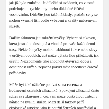
jak již bylo zmíněno. Je důležité si uvědomit, co vlastně
potřebujete – rychlé umytí nebo důkladné čištění s
voskováním. Důležité jsou také
náklady
, protože ceny se
mohou výrazně lišit podle vybavení a kvality nabízených
služeb.
Dalším faktorem je
umístění
myčky. Vyberte si takovou,
která je snadno dostupná a vhodná pro vaše každodenní
trasy. Některé myčky mohou nabídnout i akce nebo slevy
v určitých obdobích, což může být skvělou příležitostí, jak
ušetřit. Nezapomeňte také zhodnotit
otevírací dobu
a
dostupnost služeb, zejména pokud máte specifické časové
požadavky.
Může být také užitečné podívat se na
recenze a
hodnocení
ostatních zákazníků. Spokojení zákazníci často
sdílejí své zkušenosti, což vám může poskytnout užitečný
náhled na kvalitu služeb. Mezi další faktory patří
ekologické aspekty, jako je použití šetrných prostředků a