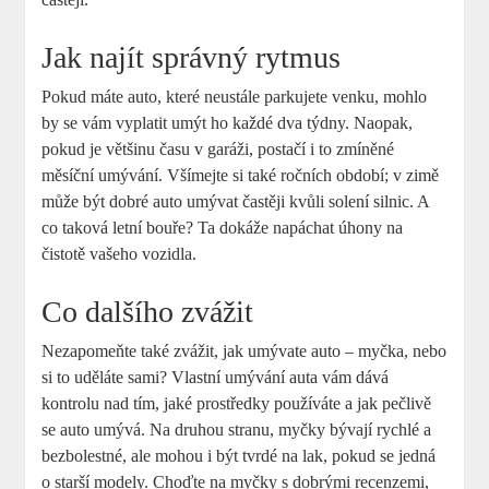
Jak najít správný rytmus
Pokud máte auto, které neustále parkujete venku, mohlo
by se vám vyplatit umýt ho každé dva týdny. Naopak,
pokud je většinu času v garáži, postačí i to zmíněné
měsíční umývání. Všímejte si také ročních období; v zimě
může být dobré auto umývat častěji kvůli solení silnic. A
co taková letní bouře? Ta dokáže napáchat úhony na
čistotě vašeho vozidla.
Co dalšího zvážit
Nezapomeňte také zvážit, jak umývate auto – myčka, nebo
si to uděláte sami? Vlastní umývání auta vám dává
kontrolu nad tím, jaké prostředky používáte a jak pečlivě
se auto umývá. Na druhou stranu, myčky bývají rychlé a
bezbolestné, ale mohou i být tvrdé na lak, pokud se jedná
o starší modely. Choďte na myčky s dobrými recenzemi,