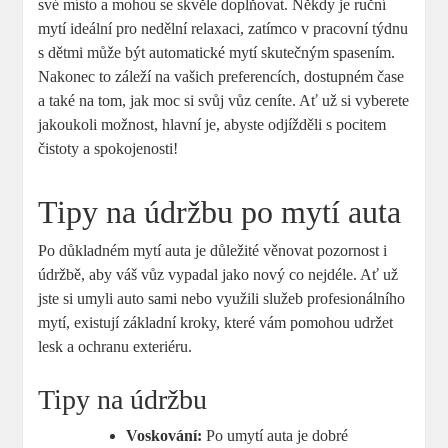
své místo a mohou se skvěle doplňovat. Někdy je ruční
mytí ideální pro nedělní relaxaci, zatímco v pracovní týdnu
s dětmi může být automatické mytí skutečným spasením.
Nakonec to záleží na vašich preferencích, dostupném čase
a také na tom, jak moc si svůj vůz ceníte. Ať už si vyberete
jakoukoli možnost, hlavní je, abyste odjížděli s pocitem
čistoty a spokojenosti!
Tipy na údržbu po mytí auta
Po důkladném mytí auta je důležité věnovat pozornost i
údržbě, aby váš vůz vypadal jako nový co nejdéle. Ať už
jste si umyli auto sami nebo využili služeb profesionálního
mytí, existují základní kroky, které vám pomohou udržet
lesk a ochranu exteriéru.
Tipy na údržbu
Voskování:
Po umytí auta je dobré