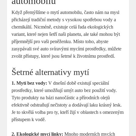
automobilu
Když přemýšlíme o mytí automobilu, často nám na mysl
přicházejí tradiční metody s vysokou spotřebou vody a
chemikálií. Nicméně, existuje celá řada ekologických
variant, které nejen šetří naši planetu, ale také mohou být
příjemnější pro vaši peněženku. Místo toho, abyste
zasypávali své auto svíravými mycími prostředky, můžete
zvolit přístupy, které jsou šetrné k životnímu prostředí.
Šetrné alternativy mytí
1. Mytí bez vody:
V dnešní době existují speciální
prostředky, které umožňují umýt auto bez použití vody.
Tyto produkty na bázi nanočástic a přírodních olejů
efektivně odstraňují nečistoty a dodávají laku krásný lesk.
Je to skvělá volba pro ty, kteří žijí v oblastech s omezeným
přístupem k vodě.
2. Ekologické mycí linky:
Mnoho moderních mycích