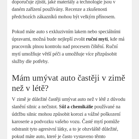
doporučuje zjistit, jaké materiály a technologie jsou v
daném zařízení používány. Recenze a zkušenosti
předchozích zákazníků mohou být velkým přínosem.
Pokud máte auto s exkluzivním lakem nebo speciálními
úpravami, možná bude nejlepší zvolit
ruční mytí
, kde má
pracovník plnou kontrolu nad procesem čištění. Ruční
mytí umožňuje větší péči a umožňuje více přizpůsobit
služby dle potřeby.
Mám umývat auto častěji v zimě
než v létě?
V zimě je důležité častěji umývat auto než v létě z důvodu
slanění silnic a nečistot.
Sůl a chemikálie
používané na
údržbu silnic mohou způsobit korozi a vážné poškození
karoserie a podvozku vašeho vozu. Časté mytí pomůže
odstranit tyto agresivní látky, a to je obzvláště důležité,
pokud máte auto, které je často vystaveno těmto