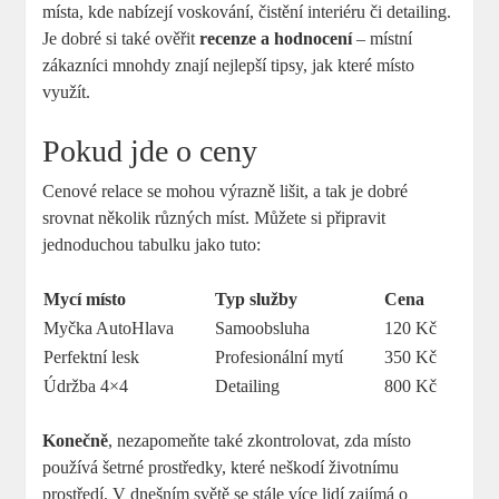
místa, kde nabízejí voskování, čistění interiéru či detailing.
Je dobré si také ověřit
recenze a hodnocení
– místní
zákazníci mnohdy znají nejlepší tipsy, jak které místo
využít.
Pokud jde o ceny
Cenové relace se mohou výrazně lišit, a tak je dobré
srovnat několik různých míst. Můžete si připravit
jednoduchou tabulku jako tuto:
Mycí místo
Typ služby
Cena
Myčka AutoHlava
Samoobsluha
120 Kč
Perfektní lesk
Profesionální mytí
350 Kč
Údržba 4×4
Detailing
800 Kč
Konečně
, nezapomeňte také zkontrolovat, zda místo
používá šetrné prostředky, které neškodí životnímu
prostředí. V dnešním světě se stále více lidí zajímá o