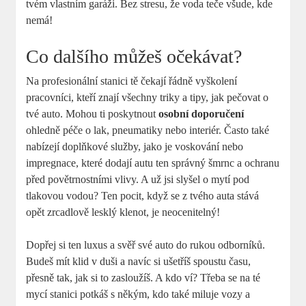
tvém vlastním garáži. Bez stresu, že voda teče všude, kde
nemá!
Co dalšího můžeš očekávat?
Na profesionální stanici tě čekají řádně vyškolení
pracovníci, kteří znají všechny triky a tipy, jak pečovat o
tvé auto. Mohou ti poskytnout
osobní doporučení
ohledně péče o lak, pneumatiky nebo interiér. Často také
nabízejí doplňkové služby, jako je voskování nebo
impregnace, které dodají autu ten správný šmrnc a ochranu
před povětrnostními vlivy. A už jsi slyšel o mytí pod
tlakovou vodou? Ten pocit, když se z tvého auta stává
opět zrcadlově lesklý klenot, je neocenitelný!
Dopřej si ten luxus a svěř své auto do rukou odborníků.
Budeš mít klid v duši a navíc si ušetříš spoustu času,
přesně tak, jak si to zasloužíš. A kdo ví? Třeba se na té
mycí stanici potkáš s někým, kdo také miluje vozy a