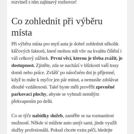
rozvineš s ním zajímavý rozhovor!
Co zohlednit při výběru
místa
Při výběru místa pro mytí auta je dobré zohlednit několik
klíčových faktorů, které mohou mít vliv na kvalitu čištění i
váš celkový zážitek.
První věcí, kterou je třeba zvážit, je
dostupnost.
Zjistěte, zda se nachází v blízkosti vaší trasy
domů nebo práce. Zvlášť po náročném dni je příjemné,
když to máte k myčce jen pár minut, a nemusíte zdolávat
dlouhé vzdálenosti. Také byste měli prověřit
zpevněné
parkovací plochy
, abyste se vyhnuli nemilým
překvapením po dešti.
Co se týče
nabídky služeb
, zaměřte se na rozmanitost
možností. Někde si můžete auto umýt sami, jinde využít
služby profesionálů. Pokud chcete extra péči, hledejte