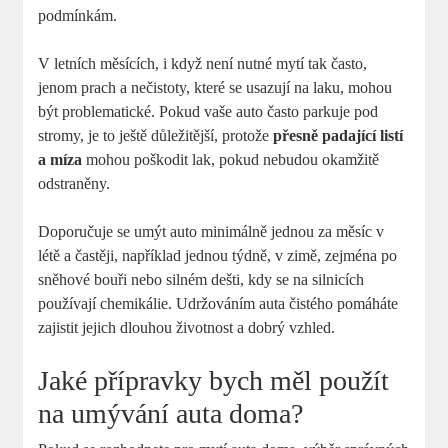
podmínkám.
V letních měsících, i když není nutné mytí tak často,
jenom prach a nečistoty, které se usazují na laku, mohou
být problematické. Pokud vaše auto často parkuje pod
stromy, je to ještě důležitější, protože
přesně padající listí
a míza
mohou poškodit lak, pokud nebudou okamžitě
odstraněny.
Doporučuje se umýt auto minimálně jednou za měsíc v
létě a častěji, například jednou týdně, v zimě, zejména po
sněhové bouři nebo silném dešti, kdy se na silnicích
používají chemikálie. Udržováním auta čistého pomáháte
zajistit jejich dlouhou životnost a dobrý vzhled.
Jaké přípravky bych měl použít
na umývání auta doma?