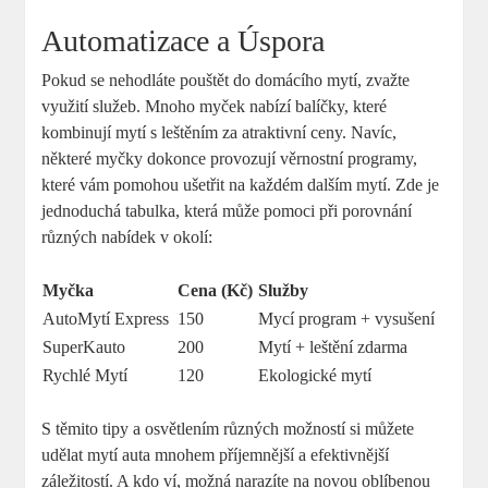
Automatizace a Úspora
Pokud se nehodláte pouštět do domácího mytí, zvažte
využití služeb. Mnoho myček nabízí balíčky, které
kombinují mytí s leštěním za atraktivní ceny. Navíc,
některé myčky dokonce provozují věrnostní programy,
které vám pomohou ušetřit na každém dalším mytí. Zde je
jednoduchá tabulka, která může pomoci při porovnání
různých nabídek v okolí:
Myčka
Cena (Kč)
Služby
AutoMytí Express
150
Mycí program + vysušení
SuperKauto
200
Mytí + leštění zdarma
Rychlé Mytí
120
Ekologické mytí
S těmito tipy a osvětlením různých možností si můžete
udělat mytí auta mnohem příjemnější a efektivnější
záležitostí. A kdo ví, možná narazíte na novou oblíbenou