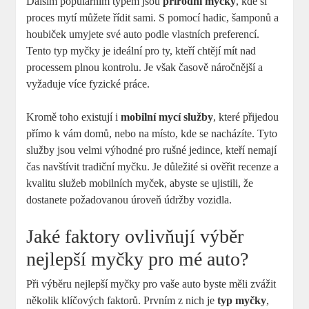
Dalším populárním typem jsou
přírodní myčky
, kde si
proces mytí můžete řídit sami. S pomocí hadic, šamponů a
houbiček umyjete své auto podle vlastních preferencí.
Tento typ myčky je ideální pro ty, kteří chtějí mít nad
processem plnou kontrolu. Je však časově náročnější a
vyžaduje více fyzické práce.
Kromě toho existují i
mobilní mycí služby
, které přijedou
přímo k vám domů, nebo na místo, kde se nacházíte. Tyto
služby jsou velmi výhodné pro rušné jedince, kteří nemají
čas navštívit tradiční myčku. Je důležité si ověřit recenze a
kvalitu služeb mobilních myček, abyste se ujistili, že
dostanete požadovanou úroveň údržby vozidla.
Jaké faktory ovlivňují výběr
nejlepší myčky pro mé auto?
Při výběru nejlepší myčky pro vaše auto byste měli zvážit
několik klíčových faktorů. Prvním z nich je
typ myčky
,