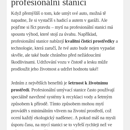
profesionální stanici
Když přemýšlíš o tom, kde umýt své auto, možná tě
napadne, že si vystačíš s hadicí a autem v garáži. Ale
pojďme si říct pravdu – mytí na profesionální stanici má
spoustu výhod, které stojí za úvahu. Například,
profesionální stanice nabízejí
kvalitní čistící prostředky
a
technologie, která zaručí, že tvé auto bude nejen vypadat
skvěle, ale také bude chráněno před nežádoucími
škodlivinami. Udržování vozu v čistotě a lesku může
prodloužit jeho životnost a udržet hodnotu také!
Jedním z největších benefitů je
šetrnost k životnímu
prostředí
. Profesionální umývací stanice často používají
speciálně navržené systémy k recyklaci vody a šetrným
způsobem k přírodě. Tímto způsobem mohou mytí
provádět s minimálním vlivem na životní prostředí, což
ocení každý ekologický nadšenec. A pokud máš na mysli
úsporu času, na mycí stanici se to vyřeší rychleji než ve