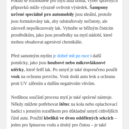
Pokud se rozhodnete pro mytí auta doma, výběr správných
přípravků může výrazně ovlivnit výsledek.
Šampony
určené speciálně pro automobily
jsou ideální, protože
jsou formulovány tak, aby odstraňovaly nečistoty, ale
zároveň nepoškozovaly lak. Vyhněte se běžným čisticím
prostředkům, jako jsou prostředky na mytí nádobí, které
mohou obsahovat agresivní chemikálie.
Před samotným mytím
je dobré mít po ruce
i další
pomůcky, jako jsou
houbové nebo mikrovláknové
utěrky
, které šetří lak. Po umytí je také doporučeno použít
vosk
na ochranu povrchu. Vosk dodá autu lesk a ochranu
proti UV zářením a dalším negativním vlivům.
Nedílnou součástí procesu mytí je také správné nástroje.
Někdy můžete potřebovat
štětec
na kola nebo oplachovací
hadici s jemným rozstřikem pro důkladné umytí citlivějších
částí auta. Použití
kbelíků ve dvou oddělených sekcích
–
jeden pro špinavou vodu a druhý pro čistou – je také