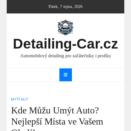
Skip
Pátek, 7 srpna, 2026
to
content
Detailing-Car.cz
Automobilový detailing pro začátečníky i profíky
MYTÍ AUT
Kde Můžu Umýt Auto?
Nejlepší Místa ve Vašem