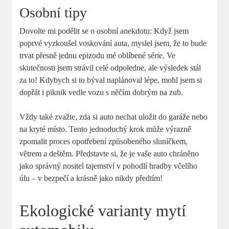
Osobní tipy
Dovolte mi podělit se o osobní anekdotu: Když jsem
poprvé vyzkoušel voskování auta, myslel jsem, že to bude
trvat přesně jednu epizodu mé oblíbené série. Ve
skutečnosti jsem strávil celé odpoledne, ale výsledek stál
za to! Kdybych si to býval naplánoval lépe, mohl jsem si
dopřát i piknik vedle vozu s něčím dobrým na zub.
Vždy také zvažte, zda si auto nechat uložit do garáže nebo
na kryté místo. Tento jednoduchý krok může výrazně
zpomalit proces opotřebení způsobeného sluníčkem,
větrem a deštěm. Představte si, že je vaše auto chráněno
jako správný nositel tajemství v pohodlí hradby včelího
úlu – v bezpečí a krásně jako nikdy předtím!
Ekologické varianty mytí