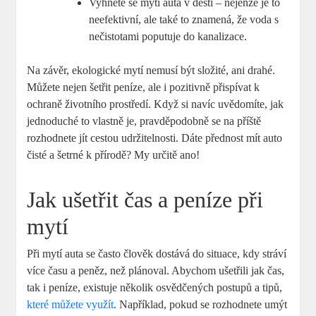
Vyhněte se mytí auta v dešti – nejenže je to
neefektivní, ale také to znamená, že voda s
nečistotami poputuje do kanalizace.
Na závěr, ekologické mytí nemusí být složité, ani drahé.
Můžete nejen šetřit peníze, ale i pozitivně přispívat k
ochraně životního prostředí. Když si navíc uvědomíte, jak
jednoduché to vlastně je, pravděpodobně se na příště
rozhodnete jít cestou udržitelnosti. Dáte přednost mít auto
čisté a šetrné k přírodě? My určitě ano!
Jak ušetřit čas a peníze při
mytí
Při mytí auta se často člověk dostává do situace, kdy stráví
více času a peněz, než plánoval. Abychom ušetřili jak čas,
tak i peníze, existuje několik osvědčených postupů a tipů,
které můžete využít
. Například, pokud se rozhodnete umýt