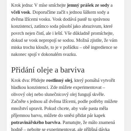
Krok jedna: V míse smíchejte
jemný prášek ze sody
a
včelí vosk
. Doporučíme začít s jednou šálkem sody a
dvěma lžícemi vosku. Vosk dodává pastě tu správnou
konzistenci, zatímco soda působí jako abrazivum, které
povrch nejen čistí, ale i leští. Vše důkladně promíchejte,
dokud se vosk nepropojí se sodou. Možná zjistíte, že vám
miska trochu klouže, to je v pořádku – obě ingredience se
nakonec spojí v dokonalém svazku.
Přidání oleje a barviva
Krok dva: Přidejte
rostlinný olej
, který pomáhá vytvořit
hladkou konzistenci. Zde můžete experimentovat –
olivový olej nebo slunečnicový olej fungují skvěle.
Začněte s jednou až dvěma lžícemi, podle potřeby můžete
množství upravit. Pokud chcete, aby vaše pasta měla
příjemnou barvu, můžete do směsi přidat pár kapek
potravinářského barviva
. Pamatujte, že málo znamená
hodně – nebojte se experimentovat, ale přílišná dávka