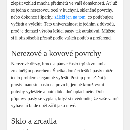
zlepšit vzhled mnoha předmětů ve vaší domácnosti. Ať už
se jedná o nerezovou ocel v kuchyni, skleněné povrchy,
nebo dokonce i šperky,
záleží jen na tom
, co potřebujete
vyčistit a vyleštit. Tato univerzálnost je jedním z důvodů,
proč je domácí výroba leštící pasty tak atraktivní. Můžete
si ji přizpůsobit přesně podle vašich potřeb a preferencí.
Nerezové a kovové povrchy
Nerezové dřezy, hrnce a pánve často trpí skvrnami a
zmatnělým povrchem. Špetka domácí leštící pasty může
tento problém elegantně vyřešit. Postup pro leštění je
prostý: naneste pastu na povrch, jemně krouživými
pohyby vyleštěte a poté důkladně opláchněte. Doba
přípravy pasty se vyplatí, když si uvědomíte, že vaše varné
vybavení bude opět zářit jako nové.
Sklo a zrcadla