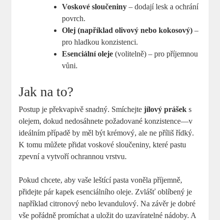
Voskové sloučeniny
– dodají lesk a ochrání
povrch.
Olej (například olivový nebo kokosový)
–
pro hladkou konzistenci.
Esenciální oleje
(volitelně) – pro příjemnou
vůni.
Jak na to?
Postup je překvapivě snadný. Smíchejte
jílový prášek
s
olejem, dokud nedosáhnete požadované konzistence—v
ideálním případě by měl být krémový, ale ne příliš řídký.
K tomu můžete přidat voskové sloučeniny, které pastu
zpevní a vytvoří ochrannou vrstvu.
Pokud chcete, aby vaše leštící pasta voněla příjemně,
přidejte pár kapek esenciálního oleje. Zvlášť oblíbený je
například citronový nebo levandulový. Na závěr je dobré
vše pořádně promíchat a uložit do uzavíratelné nádoby. A