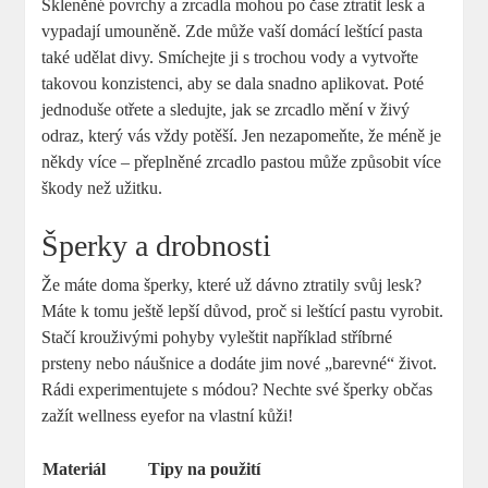
Skleněné povrchy a zrcadla mohou po čase ztratit lesk a
vypadají umouněně. Zde může vaší domácí leštící pasta
také udělat divy. Smíchejte ji s trochou vody a vytvořte
takovou konzistenci, aby se dala snadno aplikovat. Poté
jednoduše otřete a sledujte, jak se zrcadlo mění v živý
odraz, který vás vždy potěší. Jen nezapomeňte, že méně je
někdy více – přeplněné zrcadlo pastou může způsobit více
škody než užitku.
Šperky a drobnosti
Že máte doma šperky, které už dávno ztratily svůj lesk?
Máte k tomu ještě lepší důvod, proč si leštící pastu vyrobit.
Stačí krouživými pohyby vyleštit například stříbrné
prsteny nebo náušnice a dodáte jim nové „barevné“ život.
Rádi experimentujete s módou? Nechte své šperky občas
zažít wellness eyefor na vlastní kůži!
Materiál
Tipy na použití