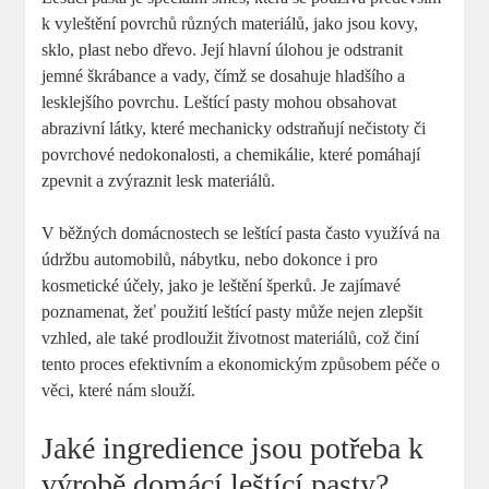
k vyleštění povrchů různých materiálů, jako jsou kovy,
sklo, plast nebo dřevo. Její hlavní úlohou je odstranit
jemné škrábance a vady, čímž se dosahuje hladšího a
lesklejšího povrchu. Leštící pasty mohou obsahovat
abrazivní látky, které mechanicky odstraňují nečistoty či
povrchové nedokonalosti, a chemikálie, které pomáhají
zpevnit a zvýraznit lesk materiálů.
V běžných domácnostech se leštící pasta často využívá na
údržbu automobilů, nábytku, nebo dokonce i pro
kosmetické účely, jako je leštění šperků. Je zajímavé
poznamenat, žeť použití leštící pasty může nejen zlepšit
vzhled, ale také prodloužit životnost materiálů, což činí
tento proces efektivním a ekonomickým způsobem péče o
věci, které nám slouží.
Jaké ingredience jsou potřeba k
výrobě domácí leštící pasty?