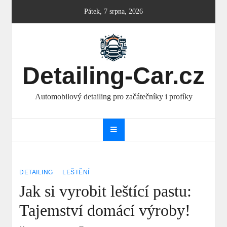
Skip
Pátek, 7 srpna, 2026
to
content
Detailing-Car.cz
Automobilový detailing pro začátečníky i profíky
DETAILING
LEŠTĚNÍ
Jak si vyrobit leštící pastu:
Tajemství domácí výroby!