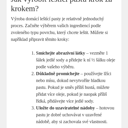
krokem?
Výroba domácí leštící pasty je relativně jednoduchý
proces. Začněte výběrem vašich ingrediencí podle
zvoleného typu povrchu, který chcete leštit. Můžete si
například připravit těmito kroky:
Smíchejte abrazivní látky
– vezměte 1
šálek jedlé sody a přidejte k ní ½ šálku oleje
podle vašeho výběru.
Důkladně promíchejte
– používejte lžíci
nebo mísu, dokud nevytvoříte hladkou
pastu. Pokud je směs příliš hustá, můžete
přidat více oleje, pokud je naopak příliš
řídká, přidávejte více jedlé sody.
Uložte do uzavíratelné nádoby
– hotovou
pastu je dobré uchovávat v uzavřené
nádobě, aby si zachovala své vlastnosti.