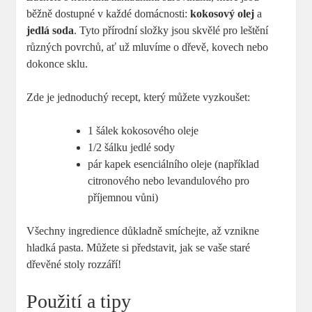
běžně dostupné v každé domácnosti:
kokosový olej
a
jedlá soda
. Tyto přírodní složky jsou skvělé pro leštění
různých povrchů, ať už mluvíme o dřevě, kovech nebo
dokonce sklu.
Zde je jednoduchý recept, který můžete vyzkoušet:
1 šálek kokosového oleje
1/2 šálku jedlé sody
pár kapek esenciálního oleje (například
citronového nebo levandulového pro
příjemnou vůni)
Všechny ingredience důkladně smíchejte, až vznikne
hladká pasta. Můžete si představit, jak se vaše staré
dřevěné stoly rozzáří!
Použití a tipy