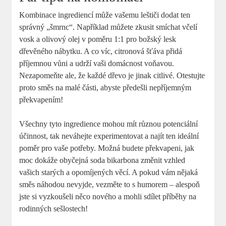
Kombinace ingrediencí může vašemu leštiči dodat ten
správný „šmrnc“. Například můžete zkusit smíchat včelí
vosk a olivový olej v poměru 1:1 pro božský lesk
dřevěného nábytku. A co víc, citronová šťáva přidá
příjemnou vůni a udrží vaši domácnost voňavou.
Nezapomeňte ale, že každé dřevo je jinak citlivé. Otestujte
proto směs na malé části, abyste předešli nepříjemným
překvapením!
Všechny tyto ingredience mohou mít různou potenciální
účinnost, tak neváhejte experimentovat a najít ten ideální
poměr pro vaše potřeby. Možná budete překvapeni, jak
moc dokáže obyčejná soda bikarbona změnit vzhled
vašich starých a opomíjených věcí. A pokud vám nějaká
směs náhodou nevyjde, vezměte to s humorem – alespoň
jste si vyzkoušeli něco nového a mohli sdílet příběhy na
rodinných sešlostech!