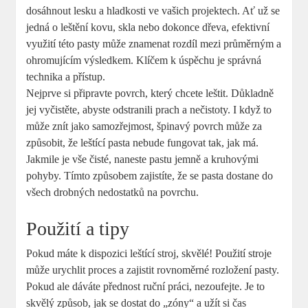
dosáhnout lesku a hladkosti ve vašich projektech. Ať už se
jedná o leštění kovu, skla nebo dokonce dřeva, efektivní
využití této pasty může znamenat rozdíl mezi průměrným a
ohromujícím výsledkem. Klíčem k úspěchu je správná
technika a přístup.
Nejprve si připravte povrch, který chcete leštit. Důkladně
jej vyčistěte, abyste odstranili prach a nečistoty. I když to
může znít jako samozřejmost, špinavý povrch může za
způsobit, že leštící pasta nebude fungovat tak, jak má.
Jakmile je vše čisté, naneste pastu jemně a kruhovými
pohyby. Tímto způsobem zajistíte, že se pasta dostane do
všech drobných nedostatků na povrchu.
Použití a tipy
Pokud máte k dispozici leštící stroj, skvělé! Použití stroje
může urychlit proces a zajistit rovnoměrné rozložení pasty.
Pokud ale dáváte přednost ruční práci, nezoufejte. Je to
skvělý způsob, jak se dostat do „zóny“ a užít si čas