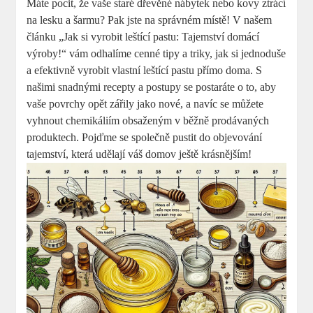
Máte pocit, že vaše staré dřevěné nábytek nebo kovy ztrácí
na lesku a šarmu? Pak jste na správném místě! V našem
článku „Jak si vyrobit leštící pastu: Tajemství domácí
výroby!“ vám odhalíme cenné tipy a triky, jak si jednoduše
a efektivně vyrobit vlastní leštící pastu přímo doma. S
našimi snadnými recepty a postupy se postaráte o to, aby
vaše povrchy opět zářily jako nové, a navíc se můžete
vyhnout chemikáliím obsaženým v běžně prodávaných
produktech. Pojďme se společně pustit do objevování
tajemství, která udělají váš domov ještě krásnějším!