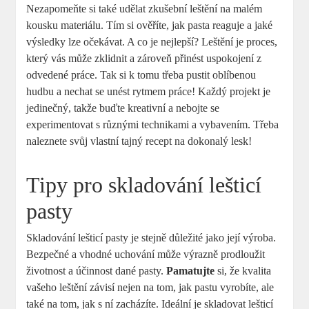
Nezapomeňte si také udělat zkušební leštění na malém
kousku materiálu. Tím si ověříte, jak pasta reaguje a jaké
výsledky lze očekávat. A co je nejlepší? Leštění je proces,
který vás může zklidnit a zároveň přinést uspokojení z
odvedené práce. Tak si k tomu třeba pustit oblíbenou
hudbu a nechat se unést rytmem práce! Každý projekt je
jedinečný, takže buďte kreativní a nebojte se
experimentovat s různými technikami a vybavením. Třeba
naleznete svůj vlastní tajný recept na dokonalý lesk!
Tipy pro skladování lešticí
pasty
Skladování lešticí pasty je stejně důležité jako její výroba.
Bezpečné a vhodné uchování může výrazně prodloužit
životnost a účinnost dané pasty.
Pamatujte
si, že kvalita
vašeho leštění závisí nejen na tom, jak pastu vyrobíte, ale
také na tom, jak s ní zacházíte. Ideální je skladovat lešticí