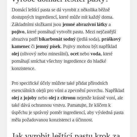
Domácí leštící pasta se dá vyrobit z několika běžně
dostupných ingrediencí, které může mít každý doma.
Základními složkami jsou
jemné abrazivní látky
a
pojivo
, které pomáhají vytvořit pastu. Mezi nejčastější
abraziva patří
bikarbonát sodný
(jedlá soda),
práškový
kamenec
či
jemný písek
. Pojivy mohou být například
olej
(olivový nebo minerální),
ocet
nebo
voda
, které
pomáhají smíchat všechny ingredience do hladké
konzistence.
Pro specifické účely můžete také přidat přírodních
esenciálních olejů pro vůni a zpevnění povrchu. Například
olej z jojoby
nebo
olej z citronu
nejenže krásně voní, ale
také dává ochrannou vrstvu. Pamatujte, že klíčem k
úspěchu je správný poměr ingrediencí, aby výsledná pasta
měla požadovanou konzistenci a účinnost.
Jak vyrobit leštící pastu krok za