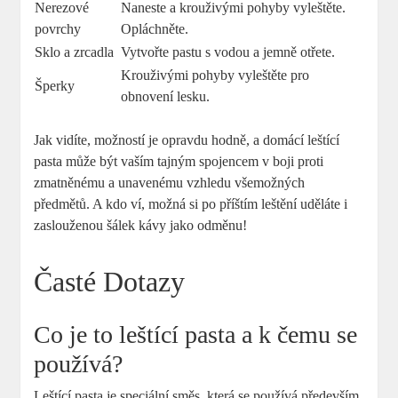
Nerezové
Naneste a krouživými pohyby vyleštěte.
povrchy
Opláchněte.
Sklo a zrcadla
Vytvořte pastu s vodou a jemně otřete.
Krouživými pohyby vyleštěte pro
Šperky
obnovení lesku.
Jak vidíte, možností je opravdu hodně, a domácí leštící
pasta může být vaším tajným spojencem v boji proti
zmatněnému a unavenému vzhledu všemožných
předmětů. A kdo ví, možná si po příštím leštění uděláte i
zaslouženou šálek kávy jako odměnu!
Časté Dotazy
Co je to leštící pasta a k čemu se
používá?
Leštící pasta je speciální směs, která se používá především