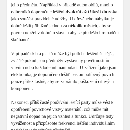
jeho předmětu. Například v případě automobilů, mnoho
odborníků doporučuje leštění
dvakrát až třikrát do roka
jako součást pravidelné údržby. U dřevěného nábytku je
dobré leštit přibližně jednou za
několik měsíců
, aby se
povrch udržel v dobrém stavu a aby se předešlo hromadění
škrábanců.
V případě skla a plastů může být potřeba leštění častější,
zvláště pokud jsou předměty vystaveny povětrnostním
vlivům nebo každodenní manipulaci. U zařízení jako jsou
elektronika, je doporučeno leštiť pastou políbený povrch
pouze příležitostně, aby se zabránilo poškození citlivých
komponent.
Nakonec, příliš časté používání leštící pasty může vést k
opotřebení povrchové vrstvy materiálů, což může mít
negativní dopad na jejich vzhled a funkci. Udržujte tedy
vyváženost a přizpůsobte frekvenci leštění individuálním