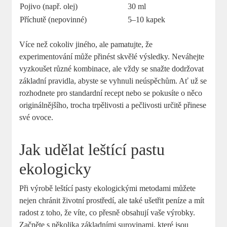
Pojivo (např. olej)
30 ml
Příchutě (nepovinné)
5–10 kapek
Více než cokoliv jiného, ale pamatujte, že
experimentování může přinést skvělé výsledky. Neváhejte
vyzkoušet různé kombinace, ale vždy se snažte dodržovat
základní pravidla, abyste se vyhnuli neúspěchům. Ať už se
rozhodnete pro standardní recept nebo se pokusíte o něco
originálnějšího, trocha trpělivosti a pečlivosti určitě přinese
své ovoce.
Jak udělat leštící pastu
ekologicky
Při výrobě leštící pasty ekologickými metodami můžete
nejen chránit životní prostředí, ale také ušetřit peníze a mít
radost z toho, že víte, co přesně obsahují vaše výrobky.
Začněte s několika základními surovinami, které jsou