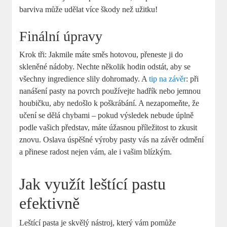
barviva může udělat více škody než užitku!
Finální úpravy
Krok tři: Jakmile máte směs hotovou, přeneste ji do
skleněné nádoby. Nechte několik hodin odstát, aby se
všechny ingredience slily dohromady. A
tip na závěr
: při
nanášení pasty na povrch používejte hadřík nebo jemnou
houbičku, aby nedošlo k poškrábání. A nezapomeňte, že
učení se dělá chybami – pokud výsledek nebude úplně
podle vašich představ, máte úžasnou příležitost to zkusit
znovu. Oslava úspěšné výroby pasty vás na závěr odmění
a přinese radost nejen vám, ale i vašim blízkým.
Jak využít leštící pastu
efektivně
Leštící pasta je skvělý nástroj, který vám pomůže