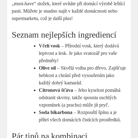
„must-have“ složek, které uvítáte při domácí výrobě leštící
pasti. Můžete je snadno najít v každé domácnosti nebo
supermarketu, což je další plus!
Seznam nejlepších ingrediencí
Včelí vosk
– Přírodní vosk, který dodává
lepivost a lesk. Je jako svatozář pro vaše
předměty!
Olive oil
– Skvělá volba pro dřevo. Zajišťuje
hebkost a chrání před vysoušením jako
každý dobrý kamarád.
Citronová šťáva
– Jeho kyselost pomáhá
odstranit skvrny, takže spousta uschlých
vzpomínek (a prachu) může jít pryč.
Soda bikarbona
– Rozpouští špínu a je
přítel všech domácích čistících prostředků.
Pár tipů na kombinaci