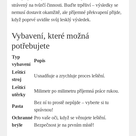
strávený na tvůrčí činnosti. Buďte trpěliví – výsledky se
nemusí dostavit okamžitě, ale příjemné překvapení přijde,
když poprvé uvidíte svůj lesklý výsledek.
Vybavení, které možná
potřebujete
Typ
Popis
vybavení
Leštící
Usnadňuje a zrychluje proces leštění.
stroj
Leštící
Milimetr po milimetru příjemná práce rukou.
utěrky
Bez ní to prostě nepůjde – vyberte si tu
Pasta
správnou!
Ochranné
Pro vaše oči, když se věnujete leštění.
brýle
Bezpečnost je na prvním místě!