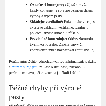
Označte si kontejnery:
Ujistěte se, že
každý kontejner je správně označen datem
výroby a typem pasty.
Skládejte vertikálně:
Pokud máte více past,
zkuste je uskladnit vertikálně, ideálně v
policích, abyste usnadnili přístup.
Pravidelně kontrolujte:
Občas zkontrolujte
trvanlivost obsahu. Změna barvy či
konzistence může naznačovat ztrátu kvality.
Používáním těchto jednoduchých rad minimalizujete rizika
a
můžete si být jisti
, že vaše lešticí pasty zůstanou v
perfektním stavu, připravené na jakékoli leštění!
Běžné chyby při výrobě
pasty
Při výrobě leštící pasty se mohou vyskytnout různé triky a