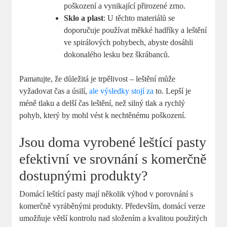
poškození a vynikající přirozené zrno.
Sklo a plast
: U těchto materiálů se
doporučuje používat měkké hadříky a leštění
ve spirálových pohybech, abyste dosáhli
dokonalého lesku bez škrábanců.
Pamatujte, že důležitá je trpělivost – leštění může
vyžadovat čas a úsilí,
ale výsledky stojí za
to. Lepší je
méně tlaku a delší čas leštění, než silný tlak a rychlý
pohyb, který by mohl vést k nechtěnému poškození.
Jsou doma vyrobené leštící pasty
efektivní ve srovnání s komerčně
dostupnými produkty?
Domácí leštící pasty mají několik výhod v porovnání s
komerčně vyráběnými produkty. Především, domácí verze
umožňuje větší kontrolu nad složením a kvalitou použitých