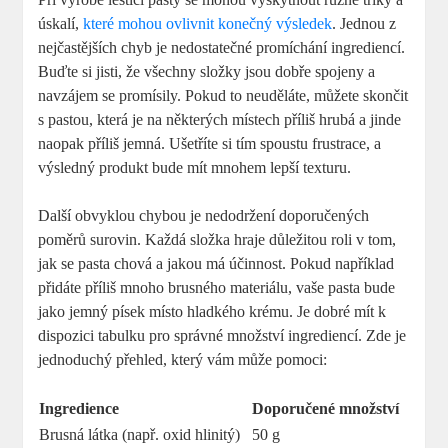
úskalí,
které mohou ovlivnit konečný výsledek
. Jednou z
nejčastějších chyb je nedostatečné promíchání ingrediencí.
Buďte si jisti, že všechny složky jsou dobře spojeny a
navzájem se promísily. Pokud to neuděláte, můžete skončit
s pastou, která je na některých místech příliš hrubá a jinde
naopak příliš jemná. Ušetříte si tím spoustu frustrace, a
výsledný produkt bude mít mnohem lepší texturu.
Další obvyklou chybou je nedodržení doporučených
poměrů surovin. Každá složka hraje důležitou roli v tom,
jak se pasta chová a jakou má účinnost. Pokud například
přidáte příliš mnoho brusného materiálu, vaše pasta bude
jako jemný písek místo hladkého krému. Je dobré mít k
dispozici tabulku pro správné množství ingrediencí. Zde je
jednoduchý přehled, který vám může pomoci:
Ingredience
Doporučené množství
Brusná látka (např. oxid hlinitý)
50 g