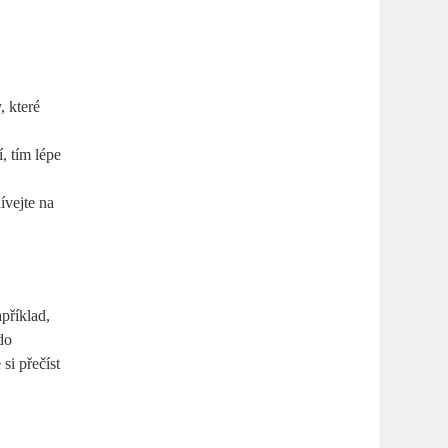
, které
, tím lépe
ívejte na
příklad,
do
si přečíst