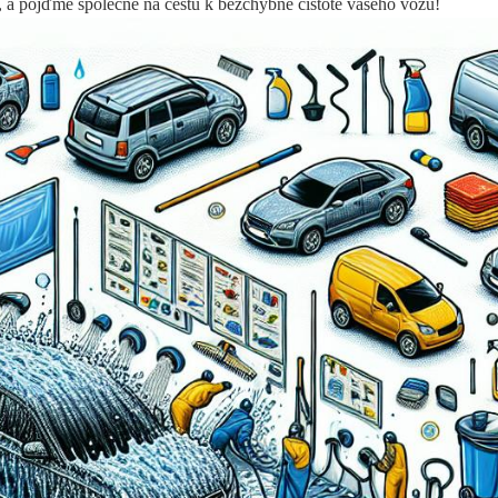
bu, a pojďme společně na cestu k bezchybné čistotě vašeho vozu!