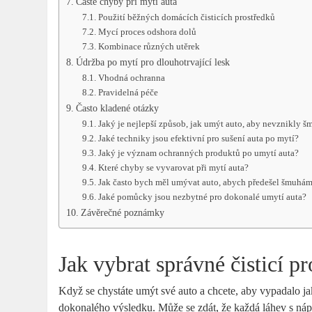
Časté chyby při mytí auta
Použití běžných domácích čisticích prostředků
Mycí proces odshora dolů
Kombinace různých utěrek
Údržba po mytí pro dlouhotrvající lesk
Vhodná ochranna
Pravidelná péče
Často kladené otázky
Jaký je nejlepší způsob, jak umýt auto, aby nevznikly 
Jaké techniky jsou efektivní pro sušení auta po mytí?
Jaký je význam ochranných produktů po umytí auta?
Které chyby se vyvarovat při mytí auta?
Jak často bych měl umývat auto, abych předešel šmuhá
Jaké pomůcky jsou nezbytné pro dokonalé umytí auta?
Závěrečné poznámky
Jak vybrat správné čisticí p
Když se chystáte umýt své auto a chcete, aby vypadalo ja
dokonalého výsledku. Může se zdát, že každá láhev s nápis