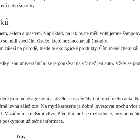
ození nebo šmouhy.
dků
em, sklem a plastem. Například, na lak byste měli volit jemné šampony
o se hodí speciální čističe, které nezanechávají šmouhy.
 záleží na přírodě, hledejte ekologické produkty. Čím méně chemikálií
ředky jsou univerzální a lze je používat na víc než jen auto. Vždy se pod
které jsou méně agresivní a skvěle se osvědčily i při mytí mého auta. Na
rně levná záležitost. Na mytí karoserie je dobré investovat trochu více 
ed UV zářením a dalšími vlivy. Před tím, než se rozhodnete, nezapomeňte 
u poskytnout užitečné informace.
Tipy