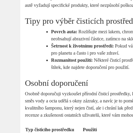
autě vyžadují specifické produkty, které nezpůsobí pošk
Tipy pro výběr čisticích prostře
Povrch auta:
Rozlišujte mezi lakem, chrom
neobsahují abrazivní částice, zatímco na skl
Šetrnost k životnímu prostředí:
Pokud vám
pro planetu a často i pro vaše zdraví.
Rozmanitost použití:
Některé čisticí prost
štítek, kde najdete doporučení pro použití.
Osobní doporučení
Osobně doporučuji vyzkoušet přírodní čisticí prostředky, 
směs vody a octa udělá s okny zázraky, a navíc je to pomě
kvalitního šamponu, který nejen čistí, ale i chrání lak př
recenze a zkušenosti ostatních uživatelů, které vám moho
Typ čisticího prostředku
Použití