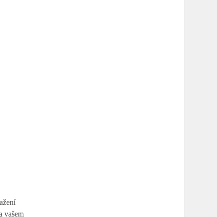
ažení
na vašem