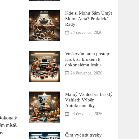
Kde si Mohu Sám Umýt
Motor Auta? Praktické
Rady!
24 července, 2026
Voskování auta postup:
Krok za krokem k
dokonalému lesku
24 července, 2026
Matný Vzhled vs Lesklý
Vzhled: Výběr
Autokosmetiky
23 července, 2026
 Dokonalý
ém místě.
hy.
Čím vyčistit trysky