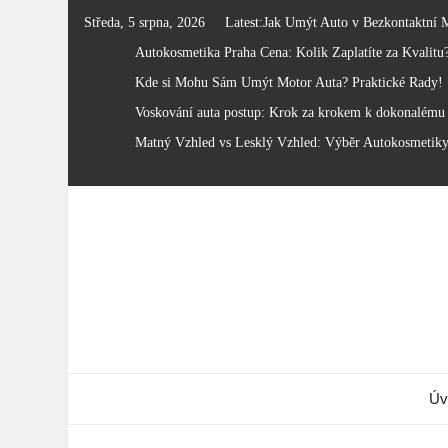
Skip
Středa, 5 srpna, 2026
Latest:
Jak Umýt Auto v Bezkontaktní 
to
Autokosmetika Praha Cena: Kolik Zaplatíte za Kvalitu
content
Kde si Mohu Sám Umýt Motor Auta? Praktické Rady!
Voskování auta postup: Krok za krokem k dokonalému 
Matný Vzhled vs Lesklý Vzhled: Výběr Autokosmetik
Úv