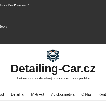
Myčce Bez Poškození?
?
lesku
y
Detailing-Car.cz
Automobilový detailing pro začátečníky i profíky
od
Detailing
Mytí Aut
Autokosmetika
O Nás
Kont