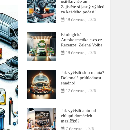
ostřikovače aut:
Zajistěte si jasný výhled
za každého počasí!
19 července, 2026
Ekologická
Autokosmetika e-cs.cz
Recenze: Zelená Volba
19 července, 2026
Jak vyčistit sklo u auta?
Dokonalá průhlednost
snadno!
12 července, 2026
Jak vyčistit auto od
chlupů domácích
mazlíčků?
7 července, 2026