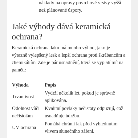
náklady na opravy povrchové vrstvy vyšší
než plánované úspory.
Jaké⁢ výhody dává keramická
ochrana?
Keramická ochrana laku ‌má mnoho výhod, jako‍ je
výrazně vylepšený lesk a lepší ochrana proti škrábancům a
chemikáliím. Zde je pár usnadnění, která‍ se⁣ vyplatí mít na
paměti:
Výhoda
Popis
Vydrží⁢ několik let, pokud je ⁣správně
Trvanlivost
aplikována.
Odolnost vůči
Kvalitní povlaky nečistoty odpuzují, což
nečistotám
usnadňuje⁤ údržbu.
Pomáhá‍ chránit ​lak před vyblednutím
UV ochrana
vlivem slunečního záření.