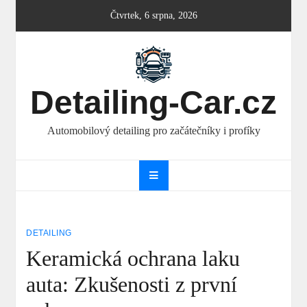
Skip
Čtvrtek, 6 srpna, 2026
to
content
Detailing-Car.cz
Automobilový detailing pro začátečníky i profíky
DETAILING
Keramická ochrana laku
auta: Zkušenosti z první