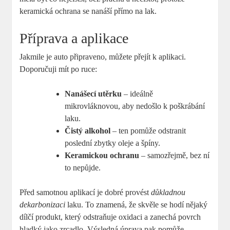
keramická‍ ochrana se⁤ nanáší přímo na lak.
Příprava⁢ a‍ aplikace
Jakmile je auto připraveno, můžete přejít k aplikaci.
Doporučuji⁢ mít po ruce:
Nanášecí ⁣utěrku
– ideálně
mikrovláknovou, aby nedošlo k ‌poškrábání
laku.
Čistý​ alkohol
– ten pomůže odstranit
poslední zbytky ⁤oleje a ‌špíny.
Keramickou ochranu
– samozřejmě, bez​ ní⁢
to nepůjde.
Před samotnou ⁢aplikací je dobré provést
důkladnou
dekarbonizaci
laku.⁣ To ‌znamená, že⁤ skvěle se hodí‌ nějaký
dílčí produkt, ‍který odstraňuje oxidaci⁣ a ​zanechá povrch
⁢hladký jako zrcadlo. Výsledná úprava ​pak pomůže⁤