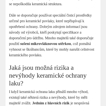
se​ nepoškodila keramická ⁣struktura.
Dále se⁤ doporučuje používat speciální čisticí prostředky
určené pro keramické povlaky, které​ nepřispívají k
opotřebení ochrany. Dobrým zdrojem informací jsou
návody od výrobců,​ kteří poskytují specifikace a
⁣doporučení⁤ pro ⁣údržbu. Mnoho majitelů také doporučuje
použití
sušení mikrovláknovou utěrkou
, což ⁣pomáhá
vyhnout se ⁤škrábancům, které by mohly⁢ narušit celistvost
keramického povlaku.
Jaká jsou možná rizika a
‍nevýhody keramické ochrany
laku?
I když keramická ochrana laku přináší‍ mnoho‌ výhod,
existují také některá rizika ⁣a nevýhody, které by měli
majitelé zvážit.
Jedním z hlavních rizik
je ⁤nesprávná