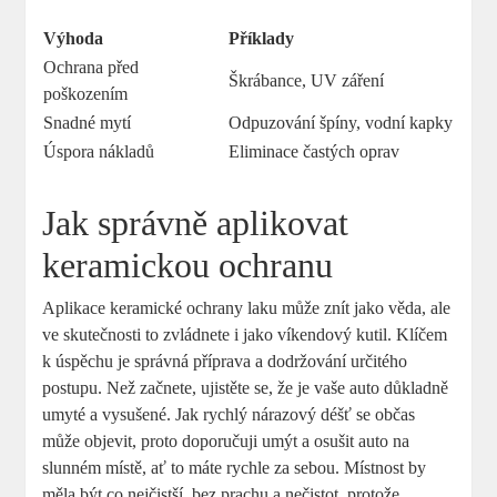
Výhoda
Příklady
Ochrana‍ před
Škrábance, UV záření
poškozením
Snadné mytí
Odpuzování špíny, vodní kapky
Úspora nákladů
Eliminace častých oprav
Jak ‍správně aplikovat⁤
keramickou ochranu
Aplikace keramické ochrany laku ​může znít‍ jako věda, ⁣ale⁤
ve skutečnosti to zvládnete i ‍jako víkendový kutil. Klíčem
k úspěchu je správná příprava a dodržování určitého
postupu. Než začnete, ujistěte se,‍ že je vaše auto důkladně
umyté a vysušené. Jak rychlý nárazový déšť se‌ občas
může objevit, proto doporučuji umýt a⁢ osušit auto na
‍slunném místě, ať to máte rychle za ⁣sebou. Místnost by
měla být co⁤ nejčistší, bez prachu⁣ a nečistot,‍ protože