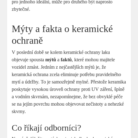
‍pro jednoho ideální, může ⁢pro ​druhého být ⁤naprosto
zbytečné.
Mýty a fakta ‌o keramické
ochraně
V poslední ⁤době se⁤ kolem keramické ochrany ‍laku
objevuje spousta
mýtů
a
faktů
, které mohou majitele​
vozidel zmást. Jedním z nejčastějších mýtů ⁢je,​ že
⁢keramická ochrana zcela eliminuje potřebu pravidelného
⁢mytí a​ údržby. To je samozřejmě mylné. Přestože keramika
poskytuje vysokou úroveň ochrany proti UV záření,⁢ špíně⁢
a vodním skvrnám, nezapomínejme, že bez⁤ obvyklé péče
se na jejím povrchu mohou objevovat nečistoty ⁣a nehezké
skvrny.
Co‍ říkají odborníci?