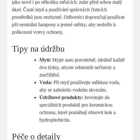
jako nové‌ i po několika měsících, máte před sebou malý
úkol. Časté mytí a používání správných čisticích
prostředků jsou nezbytné. Odborníci ​doporučují používat
pH-neutrální šampony ⁢a ‍jemné utěrky, aby nedošlo k
poškození vrstvy ochrany.
Tipy na údržbu
Mytí:
Myjte auto pravidelně, ideálně ​každé
dva týdny, abyste odstranili nečistoty a
‍znečištění.
Voda:
Při mytí⁢ používejte měkkou vodu,
aby‌ se zabránilo‍ vodním skvrnám.
Údržbové ⁤produkty:
​Investujte do
speciálních produktů ‍pro​ keramickou⁣
ochranu, které pomáhají⁢ obnovit lesk a
hydrophobicitu.
Péče o‍ detaily