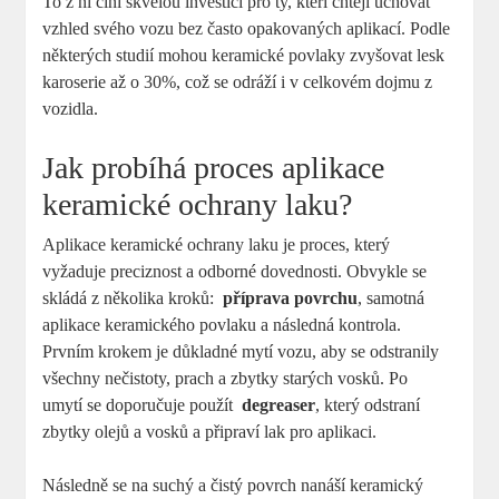
To z⁢ ní činí skvělou investici⁣ pro ty, kteří chtějí uchovat
vzhled svého vozu bez často opakovaných aplikací. Podle
některých studií mohou keramické⁣ povlaky⁤ zvyšovat lesk
karoserie až o 30%, což se⁢ odráží⁤ i v celkovém⁢ dojmu z
vozidla.
Jak ‍probíhá proces aplikace
keramické ochrany laku?
Aplikace keramické​ ochrany ‌laku je ⁢proces, který
vyžaduje ‌preciznost a odborné dovednosti. Obvykle se
⁢skládá z‌ několika kroků: ​
příprava ⁤povrchu
, samotná
aplikace keramického ‍povlaku a následná ​kontrola.
Prvním krokem je důkladné mytí vozu, aby se odstranily
‍všechny nečistoty, prach ⁢a zbytky starých vosků. ⁢Po
umytí ⁤se doporučuje použít ‍
degreaser
, který odstraní
zbytky olejů a vosků a⁢ připraví lak pro aplikaci.
Následně se na ‌suchý a čistý⁤ povrch nanáší‌ keramický