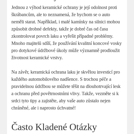
Jednou z ⁢výhod keramické ochrany je její odolnost proti
škrábancům, ⁢ale to neznamená, že bychom se o auto ​
neměli starat. Například, i malé kamínky na silnici mohou
způsobit⁣ drobné defekty, takže je dobré ‍čas od času​
zkontrolovat povrch laku a vyřešit případné problémy.
Mnoho majitelů ‌sdílí, ​že používání kvalitní koncové​ vosky
pro dotykové ​údržbové úkoly může významně prodloužit⁤
životnost​ keramické vrstvy.
Na závěr, keramická ochrana laku je skvělou investicí pro
každého automobilového nadšence. ⁤S trochou​ péče a
pravidelnou údržbou se můžete​ těšit na dlouhotrvající lesk
a ochranu před povětrnostními vlivy. Takže, vezměte​ si k
srdci tyto tipy​ a zajistěte, ⁢aby ‍vaše auto zůstalo ⁣nejen
chráněné, ‍ale⁤ i naprosto úchvatné!
Často‍ Kladené Otázky