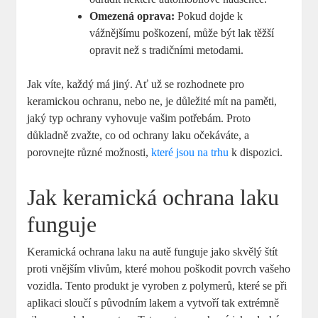
Omezená oprava:
Pokud dojde k
vážnějšímu poškození, může být lak těžší
⁢opravit než s tradičními‌ metodami.
Jak víte, každý‌ má jiný. ​Ať už se rozhodnete pro⁢
keramickou ochranu, nebo ne, je důležité ⁤mít⁤ na paměti,
⁢jaký typ‍ ochrany‍ vyhovuje vašim ⁣potřebám. Proto
důkladně zvažte,⁢ co od ochrany laku očekáváte, a
porovnejte různé možnosti,
které jsou na trhu
‍k dispozici.
Jak keramická ochrana laku
funguje
Keramická ochrana laku⁢ na autě funguje jako skvělý štít
proti vnějším vlivům, které mohou poškodit ⁢povrch ⁤vašeho
vozidla. Tento produkt je vyroben ‌z polymerů, které ⁢se při‌
aplikaci ⁤sloučí ‌s původním lakem‌ a‍ vytvoří tak extrémně⁤