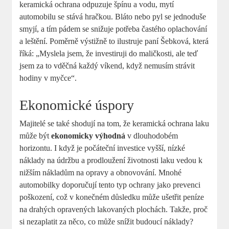
keramická ochrana odpuzuje špínu a vodu,⁣ mytí
automobilu se stává hračkou. ⁢Bláto‍ nebo ‌pyl se⁣ jednoduše
smyjí, a ⁣tím pádem se snižuje potřeba častého oplachování
a‍ leštění. Poměrně výstižně to ilustruje paní⁤ Šebková, která
říká: „Myslela jsem, že investiruji do maličkosti, ale teď
jsem za to⁤ vděčná každý víkend, když nemusím strávit
hodiny v myčce“.
Ekonomické úspory
Majitelé se‍ také shodují na tom, že keramická ochrana laku
může být
ekonomicky ⁤výhodná
v dlouhodobém
horizontu.​ I když je počáteční investice⁢ vyšší, nízké⁢
náklady⁣ na ⁤údržbu a prodloužení životnosti laku vedou k
nižším nákladům na opravy a obnovování. Mnohé‍
automobilky doporučují tento typ ochrany jako prevenci
poškození, což ⁢v konečném důsledku⁢ může⁣ ušetřit peníze
na drahých opravených lakovaných plochách. ‌Takže, proč
si nezaplatit za něco, co může snížit budoucí​ náklady?