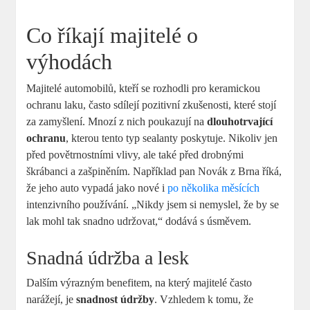
Co říkají majitelé o
výhodách
Majitelé automobilů,⁣ kteří se rozhodli pro keramickou
ochranu laku, často ⁢sdílejí pozitivní‍ zkušenosti, které stojí
za zamyšlení. Mnozí z nich poukazují na
dlouhotrvající
ochranu
, kterou ⁣tento ⁣typ sealanty poskytuje. Nikoliv jen
před povětrnostními​ vlivy, ale také před drobnými
škrábanci ‌a zašpiněním. Například pan Novák z Brna⁢ říká,
že jeho auto ‌vypadá jako nové ‌i
po několika měsících
intenzivního používání. „Nikdy jsem si nemyslel,‍ že by ⁣se
lak mohl tak snadno udržovat,“ dodává s úsměvem.
Snadná údržba a lesk
Dalším výrazným​ benefitem, na který majitelé často
narážejí, je
snadnost údržby
. Vzhledem k‍ tomu, že