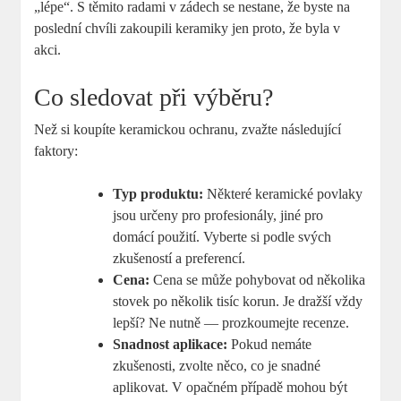
„lépe“. S těmito radami v zádech se ⁢nestane, že⁣ byste na
poslední ⁤chvíli zakoupili keramiky‌ jen proto, že byla​ v
akci.
Co‌ sledovat při výběru?
Než si koupíte keramickou ochranu, zvažte následující
faktory:
Typ produktu:
Některé keramické⁣ povlaky
jsou určeny pro profesionály, jiné​ pro
domácí použití. ‌Vyberte si⁤ podle svých
zkušeností⁣ a preferencí.
Cena:
Cena se může pohybovat od ‍několika
stovek po​ několik tisíc korun. Je dražší ⁣vždy
lepší? Ne nutně — ‌prozkoumejte recenze.
Snadnost ‍aplikace:
Pokud nemáte
zkušenosti,‍ zvolte něco,​ co je snadné
aplikovat. ⁤V opačném případě mohou být