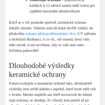
každých 6-12 měsíců nanést další ​vrstvu pro
zajištění maximální dlouhověkosti.
Když se​ o vše postaráte ⁤správně, keramická ochrana⁤
dokáže zázraky. Vašemu autu dá ⁢nejen skvělý ‌vzhled, ale​
především
ochranu před povětrnostními vlivy
, UV zářením
a​ drobnými škrábanci. A ⁤co víc, váš soused,​ který vám‍
stále závidí, si ani nevšimne, kdy se vaše auto stalo
hvězdou parkoviště!
Dlouhodobé výsledky
keramické ochrany
Pokud uvažujete o keramické ochraně laku, dlouhodobé ​
výsledky jsou určitě jedním‌ z aspektů, které byste měli ​vzít
v úvahu. Mnoho majitelů aut, kteří investovali ‌do tohoto
typu ochrany, se ⁢shoduje, že⁤ výhody jsou patrné už po