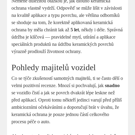
Neméně důležitou otázkou je, jak dlouho ​keramická‍
ochrana vlastně vydrží. Odpověď se může lišit ⁤v⁣ závislosti
na kvalitě aplikace ‌a typu povrchu,⁣ ale většina odborníků
se⁢ shoduje na tom, že korektně aplikovaná keramická⁢
ochrana by měla chránit ⁤lak až
5 let
, někdy i‍ déle. Správná
údržba⁣ je ‍klíčová — pravidelné mytí, utírání a aplikace‍
speciálních produktů na údržbu keramických povrchů
⁤výrazně prodlouží‌ životnost ochrany.
Pohledy ⁢majitelů ⁢vozidel
Co​ se týče zkušeností⁢ samotných⁢ majitelů, ti se ⁢často dělí o
velmi pozitivní‍ recenze. Mnozí ⁤si pochvalují, jak
snadno
se vozidlo čistí a jak se povrch​ dvakrát lépe leskne než
před aplikací.⁣ Oproti tomu někteří jedinci varují ‌před příliš
ambiciozními očekáváními a doporučují brát ​v ‌úvahu, že
keramická ochrana je⁤ pouze⁤ jednou částí⁢ celkového
procesu péče o‌ auto.