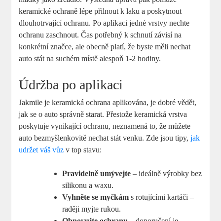
keramické ochraně lépe přilnout k laku a ⁤poskytnout ​
dlouhotrvající ochranu. Po ⁣aplikaci‌ jedné ​vrstvy nechte
ochranu zaschnout. ‍Čas potřebný‍ k schnutí závisí​ na
konkrétní značce, ale obecně ​platí, že byste měli nechat
auto stát na suchém místě alespoň 1-2 hodiny.
Údržba po‍ aplikaci
Jakmile je⁤ keramická ochrana​ aplikována, je ⁢dobré⁢ vědět,
jak se ⁢o auto správně⁢ starat. Přestože keramická‍ vrstva
poskytuje vynikající⁢ ochranu, neznamená to,‍ že můžete
auto bezmyšlenkovitě nechat stát‍ venku. Zde jsou‌ tipy,
jak
udržet váš vůz
v top ⁢stavu:
Pravidelně umývejte
– ideálně‍ výrobky bez
silikonu⁢ a waxu.
Vyhněte se myčkám
s rotujícími kartáči –
raději myjte⁢ rukou.
Obnovujte ochranu
– doporučení je