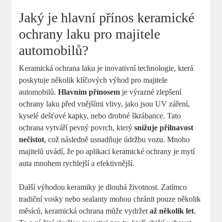
Jaký je hlavní přínos keramické
ochrany laku pro majitele
automobilů?
Keramická ‍ochrana⁢ laku je inovativní technologie, která ​
poskytuje několik klíčových výhod⁣ pro ‌majitele
automobilů.
Hlavním přínosem
je‌ výrazné‍ zlepšení
ochrany laku⁣ před vnějšími⁣ vlivy, jako jsou UV záření,
kyselé dešťové kapky, nebo drobné škrábance. Tato
ochrana vytváří⁢ pevný povrch, který
snižuje přilnavost
nečistot
, což ‍následně‍ usnadňuje údržbu vozu. Mnoho‌
majitelů‍ uvádí, ​že po aplikaci keramické ochrany je mytí
auta mnohem rychlejší ⁣a efektivnější.
Další výhodou keramiky je dlouhá životnost. Zatímco
tradiční vosky nebo sealanty ‌mohou chránit ⁤pouze několik​
měsíců, keramická ochrana⁢ může vydržet
až několik let
.