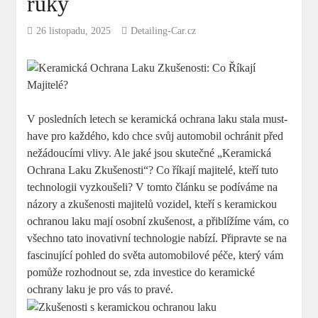
ruky
26 listopadu, 2025
Detailing-Car.cz
V ⁤posledních letech se keramická ochrana‌ laku stala‍ must-
have pro každého, kdo ⁢chce⁢ svůj automobil ochránit před
nežádoucími vlivy. ⁢Ale jaké jsou skutečné „Keramická
Ochrana Laku Zkušenosti“? ⁤Co říkají majitelé, kteří tuto
technologii vyzkoušeli? V tomto článku se ⁢podíváme na
názory a zkušenosti majitelů vozidel, kteří s⁢ keramickou
ochranou laku ‌mají osobní zkušenost, a přiblížíme⁢ vám, co
všechno ⁢tato inovativní technologie nabízí. Připravte se na
fascinující ‍pohled do​ světa automobilové péče,⁣ který vám⁢
pomůže ‌rozhodnout se,⁣ zda investice⁤ do keramické
ochrany laku je​ pro⁢ vás to​ pravé.