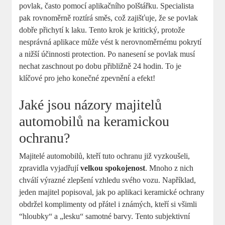
povlak, často pomocí aplikačního polštářku. Specialista
pak rovnoměrně⁤ roztírá směs, což zajišťuje, že ‌se povlak
‍dobře přichytí k laku.‍ Tento krok ​je kritický, protože
nesprávná aplikace⁤ může ​vést k​ nerovnoměrnému ‌pokrytí
⁣a nižší účinnosti⁢ protection. Po nanesení se povlak musí
nechat zaschnout po dobu přibližně ‍24 hodin. To je
klíčové pro jeho ⁤konečné zpevnění⁢ a efekt!
Jaké jsou názory ⁤majitelů
automobilů na keramickou
ochranu?
Majitelé automobilů, kteří tuto ochranu již⁤ vyzkoušeli,
zpravidla vyjadřují
velkou spokojenost
. Mnoho z‍ nich
chválí výrazné zlepšení‌ vzhledu ​svého vozu. Například,
jeden majitel popisoval, jak po⁣ aplikaci keramické ochrany
⁢obdržel‍ komplimenty od přátel i známých, kteří si ⁢všimli
‍“hloubky“ a „lesku“ samotné barvy. Tento subjektivní