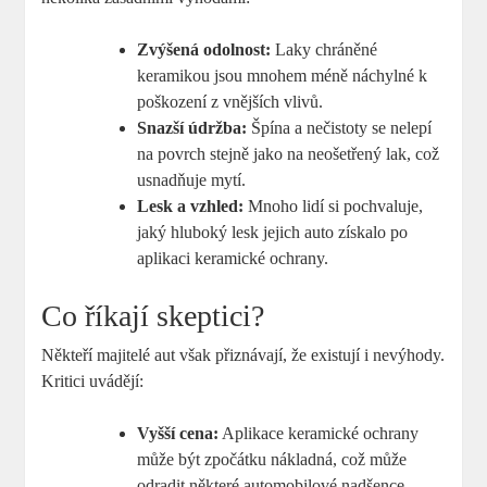
Zvýšená​ odolnost:
Laky chráněné
keramikou jsou mnohem méně náchylné k
poškození z vnějších vlivů.
Snazší údržba:
Špína a nečistoty se nelepí
na ⁤povrch stejně jako na ‍neošetřený lak, což
usnadňuje mytí.
Lesk a vzhled:
⁢Mnoho lidí si‌ pochvaluje,
jaký hluboký lesk jejich auto získalo‌ po‍
aplikaci keramické ochrany.
Co ⁤říkají skeptici?
Někteří‍ majitelé ​aut však přiznávají, že existují i​ nevýhody.
Kritici⁤ uvádějí:
Vyšší‍ cena:
Aplikace‍ keramické ochrany
může ⁤být zpočátku nákladná, což ‍může
⁤odradit některé automobilové⁢ nadšence.