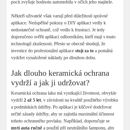
pocit zvyšuje hodnotu ⁤automobilu‍ v‌ očích jeho majitele.
Někteří uživatelé však varují před důležitostí správné
aplikace. Neúspěšné pokusy o DIY aplikaci vedly​ k
nedostatečné ochraně, což vedlo ⁤k frustraci. Je⁤ tedy
doporučeno ‌svěřit aplikaci odborníkům, ​kteří mají s touto
technologií ⁢zkušenosti. ⁤Přesto se obecně ‍shodují, že‍
investice do profesionální‍ aplikace
stojí za⁤ to
a pomáhá
vydržet vynaložené náklady po⁢ dlouhou dobu.
Jak dlouho ⁣keramická ochrana
vydrží ⁢a ⁣jak ⁤ji udržovat?
Keramická ochrana laku⁤ má vynikající životnost, obvykle
vydrží​
2 ‌až 5‌ let
, v závislosti na​ kvalitě použitého výrobku
⁤a⁢ podmínkách údržby. Po aplikaci je klíčové dodržovat
určité zásady údržby, aby se zajistila maximální účinnost
tohoto ochranného povlaku. ⁢Například, ‌doporučuje‍ se
mytí auta‍ ručně
⁢a použití pH ‌neutrálního šamponu, aby