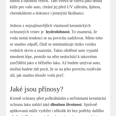
silnou a odolnou vrstvu. Tato⁤ vrstva⁤ se chová jako druhá
kůže pro vaše⁢ auto, chrání jej před UV zářením, špínou,
chemikáliemi a dokonce i jemnými škrábanci.
Jednou z nejzajímavějších vlastností keramických
ochranných ‍vrstev je ⁢
hydrofobnost
.​ To znamená, že
voda nemá tendenci se na povrchu zadržovat. Místo toho
se snadno‌ odpaří, čímž se minimalizuje riziko ⁤vzniku
vodních skvrn a usazenin. Takto‍ ošetřené auto ⁣vypadá
mnohem ‍lépe, protože na něm nedochází‍ k​ takovému
znečištění jako u běžného laku. Až budete umývat‌ auto,
možná budete mít pocit, že ‍se na jeho povrchu rozléváte
sůl, jak snadno klouže ⁤voda pryč.
Jaké jsou přínosy?
Kromě ochrany před poškrábáním⁣ a nečistotami keramická
ochrana laku nabízí také
dlouhou životnost
. Správně
aplikovaná může vydržet i několik let bez⁢ potřeby ⁤dalšího