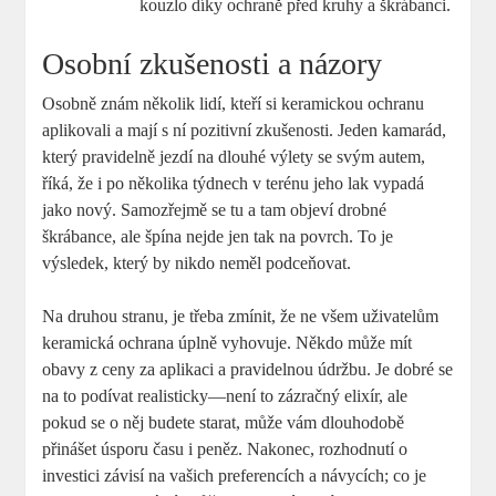
⁣kouzlo díky⁤ ochraně před kruhy a škrábanci.
Osobní zkušenosti a názory
Osobně znám několik lidí, kteří si keramickou‍ ochranu
aplikovali a mají s ní pozitivní zkušenosti. Jeden ⁣kamarád,​
který pravidelně jezdí na dlouhé výlety se svým ⁤autem,⁢
říká, že i⁣ po několika týdnech v ⁣terénu jeho lak vypadá
jako nový. Samozřejmě se tu a tam objeví drobné⁣
škrábance, ale špína nejde jen tak na ⁣povrch. To ⁤je⁤
výsledek, který by nikdo neměl⁣ podceňovat.
Na druhou stranu, je třeba zmínit, že ⁢ne⁣ všem ⁢uživatelům
keramická ochrana úplně vyhovuje. ⁢Někdo ‍může‌ mít
obavy z ceny⁣ za aplikaci a pravidelnou údržbu. ‍Je dobré ‌se
na to​ podívat realisticky—není ‍to zázračný elixír, ale
⁢pokud se o něj budete starat, může vám dlouhodobě
⁤přinášet úsporu času i peněz.‌ Nakonec, rozhodnutí‍ o
investici závisí⁤ na vašich preferencích a návycích;‍ co je