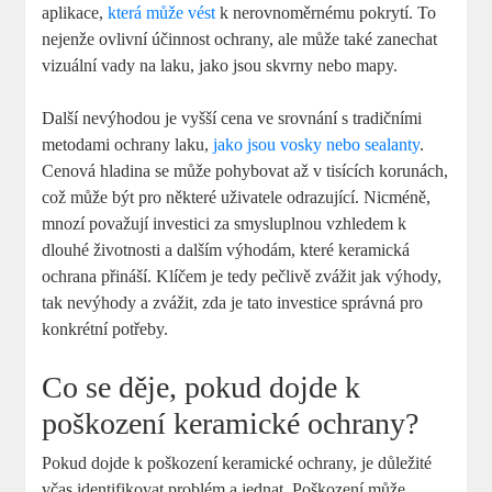
aplikace, ‍
která může vést
k nerovnoměrnému pokrytí. To
⁢nejenže ovlivní účinnost ochrany, ‍ale může⁤ také zanechat
vizuální vady na laku, jako jsou skvrny nebo mapy.
Další nevýhodou je vyšší cena‌ ve srovnání s tradičními⁣
metodami ochrany laku,
jako jsou vosky nebo sealanty
.
Cenová hladina se může pohybovat až v tisících korunách,
což může ⁢být pro některé uživatele odrazující. Nicméně,​
mnozí považují ​investici‍ za smysluplnou vzhledem k
dlouhé životnosti⁣ a dalším výhodám,⁢ které keramická‌
ochrana přináší. Klíčem je ‍tedy ⁣pečlivě⁢ zvážit jak výhody,
tak nevýhody a ⁤zvážit,​ zda⁣ je tato investice správná pro
konkrétní potřeby.
Co se děje, pokud dojde k
poškození keramické ochrany?
Pokud dojde k poškození ‍keramické ochrany, je důležité
včas identifikovat ​problém a jednat. Poškození může