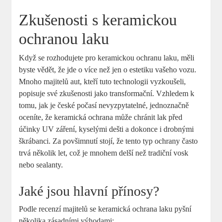
Zkušenosti s‍ keramickou
ochranou laku
Když‌ se rozhodujete‍ pro keramickou ochranu laku, měli
byste vědět, ‌že jde o⁣ více ‌než jen o ⁢estetiku vašeho vozu.
⁣Mnoho majitelů aut, kteří tuto ​technologii ⁤vyzkoušeli,
popisuje své zkušenosti‍ jako transformační. Vzhledem‌ k
tomu, jak je české počasí nevyzpytatelné, jednoznačně
oceníte, že keramická ochrana může chránit lak před
účinky UV záření, kyselými dešti​ a dokonce i ‌drobnými
škrábanci.‌ Za povšimnutí ‍stojí,‍ že tento typ ochrany často
trvá několik let, ⁢což je mnohem delší než tradiční ⁤vosk
nebo sealanty.
Jaké ‍jsou ‌hlavní přínosy?
Podle recenzí majitelů se keramická ochrana ​laku pyšní
několika​ zásadními výhodami: