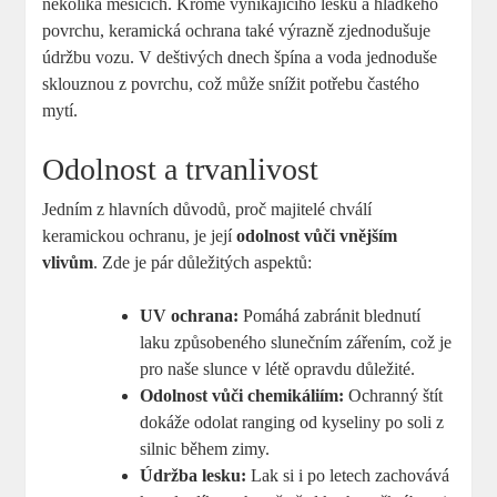
několika měsících. Kromě vynikajícího lesku a⁤ hladkého
povrchu, ⁣keramická ‍ochrana ‌také výrazně zjednodušuje
údržbu​ vozu.‌ V deštivých dnech špína a ⁣voda jednoduše
sklouznou⁣ z povrchu,‍ což může snížit potřebu častého
mytí.
Odolnost a‍ trvanlivost
Jedním z ⁣hlavních důvodů, proč majitelé chválí
keramickou ochranu,​ je‌ její
odolnost vůči vnějším
vlivům
.‌ Zde je⁤ pár důležitých aspektů:
UV⁢ ochrana:
Pomáhá⁢ zabránit blednutí
laku způsobeného slunečním zářením, ⁤což je
pro‌ naše slunce⁤ v létě opravdu důležité.
Odolnost vůči chemikáliím:
Ochranný štít
dokáže⁢ odolat ranging od kyseliny po soli z
‌silnic během zimy.
Údržba lesku:
Lak si i po letech‌ zachovává