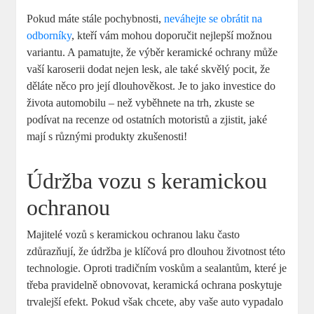
Pokud ⁣máte stále pochybnosti,
neváhejte se obrátit na
odborníky
, kteří vám mohou doporučit nejlepší možnou
variantu. A pamatujte, že výběr keramické ochrany může
vaší karoserii dodat nejen ⁢lesk, ale‌ také skvělý pocit, že
děláte něco pro její dlouhověkost. Je to jako investice ⁢do
života automobilu – než ⁤vyběhnete na trh, zkuste se
podívat na recenze od ostatních motoristů a ​zjistit, jaké
mají s různými produkty zkušenosti!
Údržba vozu s keramickou
ochranou
Majitelé vozů s ‍keramickou ochranou laku⁣ často⁤
zdůrazňují,‌ že údržba je klíčová ⁣pro dlouhou životnost této
technologie. Oproti tradičním ​voskům a sealantům,​ které je
třeba ‌pravidelně obnovovat, keramická ochrana poskytuje
trvalejší efekt. Pokud však‌ chcete, aby ‍vaše auto vypadalo