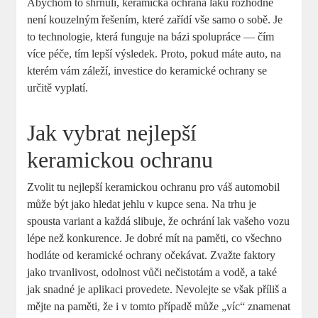
Abychom to shrnuli, keramická ochrana laku rozhodně
není kouzelným řešením, které zařídí vše samo⁢ o sobě. Je
to technologie, která funguje na bázi spolupráce —‌ čím
více péče, tím lepší⁤ výsledek. Proto, ⁤pokud ‌máte ‍auto,‍ na
kterém vám záleží, investice do keramické ochrany ​se
určitě vyplatí.
Jak vybrat nejlepší
‍keramickou ⁢ochranu
Zvolit⁢ tu nejlepší ⁢keramickou ochranu ⁣pro váš automobil
může být⁣ jako hledat jehlu v kupce sena.⁣ Na trhu je
spousta variant a každá slibuje, že ochrání lak vašeho vozu
lépe než konkurence. Je dobré‍ mít na paměti, ‍co​ všechno
hodláte od keramické ochrany ​očekávat. Zvažte faktory
jako trvanlivost, odolnost vůči ⁢nečistotám ​a vodě, ⁤a také
jak snadné ​je aplikaci provedete. Nevolejte se však příliš a
mějte na paměti, že i v tomto případě může‍ „víc“ znamenat