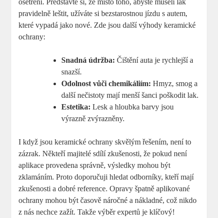
‌ošetření.⁣ Představte si, že místo toho, ⁢abyste museli lak
pravidelně leštit, užíváte ⁣si bezstarostnou jízdu s autem,
které vypadá jako nové. Zde jsou další výhody keramické
ochrany:
Snadná údržba:
Čištění​ auta⁤ je rychlejší a
snazší.
Odolnost vůči chemikáliím:
Hmyz, smog​ a
další nečistoty mají menší⁣ šanci poškodit lak.
Estetika:
Lesk⁤ a hloubka barvy jsou‌
výrazně ‌zvýrazněny.
I když jsou keramické ochrany skvělým řešením, není to
zázrak. Někteří majitelé sdílí zkušenosti, že pokud ⁤není
aplikace provedena správně, výsledky mohou být
zklamáním. ⁤Proto doporučuji hledat ​odborníky, kteří mají
zkušenosti a dobré reference. Opravy špatně aplikované
ochrany mohou být časově náročné a nákladné, což​ nikdo
z nás nechce zažít.‌ Takže ‍výběr⁤ expertů je klíčový!