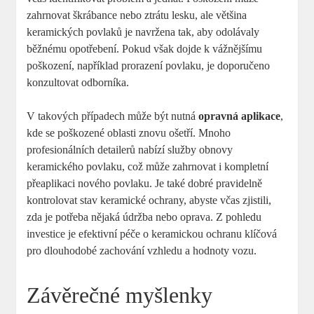
zahrnovat škrábance nebo ztrátu lesku,​ ale většina⁣
keramických​ povlaků⁢ je⁤ navržena tak, aby odolávaly
běžnému opotřebení. Pokud však⁤ dojde k vážnějšímu
poškození,​ například prorazení povlaku, je doporučeno
konzultovat odborníka.
V takových případech může být ⁤nutná
opravná ⁤aplikace
,
kde se⁤ poškozené oblasti znovu ošetří.​ Mnoho
profesionálních detailerů nabízí služby obnovy
‌keramického povlaku, což ‍může‌ zahrnovat i kompletní
přeaplikaci nového povlaku. ‌Je také dobré pravidelně
kontrolovat stav keramické ochrany, abyste včas ‍zjistili,
zda je potřeba ​nějaká údržba nebo oprava.​ Z pohledu
investice je ⁤efektivní péče o keramickou ochranu klíčová
pro dlouhodobé zachování‌ vzhledu a hodnoty vozu.
Závěrečné myšlenky